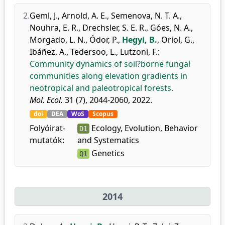
2.
Geml, J.
,
Arnold, A. E.
,
Semenova, N. T. A.
,
Nouhra, E. R.
,
Drechsler, S. E. R.
,
Góes, N. A.
,
Morgado, L. N.
,
Ódor, P.
,
Hegyi, B.
,
Oriol, G.
,
Ibáñez, A.
,
Tedersoo, L.
,
Lutzoni, F.
:
Community dynamics of soil?borne fungal
communities along elevation gradients in
neotropical and paleotropical forests.
Mol. Ecol.
31 (7), 2044-2060, 2022.
doi
DEA
WoS
Scopus
Folyóirat-
Ecology, Evolution, Behavior
D1
mutatók:
and Systematics
Genetics
Q1
2014