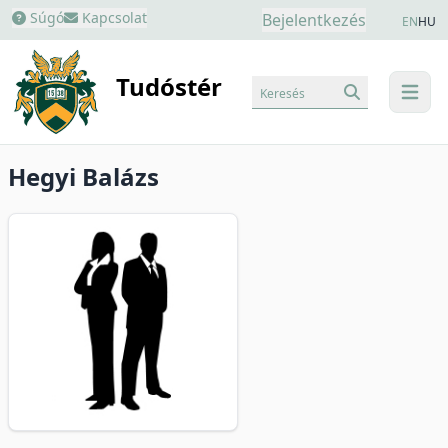
Súgó
Kapcsolat
Bejelentkezés
EN
HU
Tudóstér
Keresés
menu
Hegyi Balázs