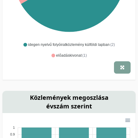
idegen nyelvű folyóiratközlemény külföldi lapban
(2)
előadáskivonat
(1)
Közlemények megoszlása
évszám szerint
1
0.9