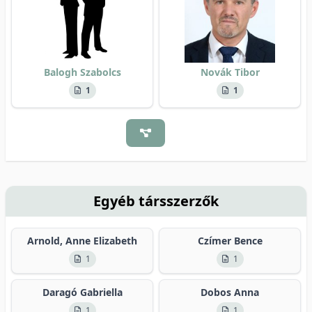
Balogh Szabolcs
Novák Tibor
1
1
Egyéb társszerzők
Arnold, Anne Elizabeth
Czímer Bence
1
1
Daragó Gabriella
Dobos Anna
1
1