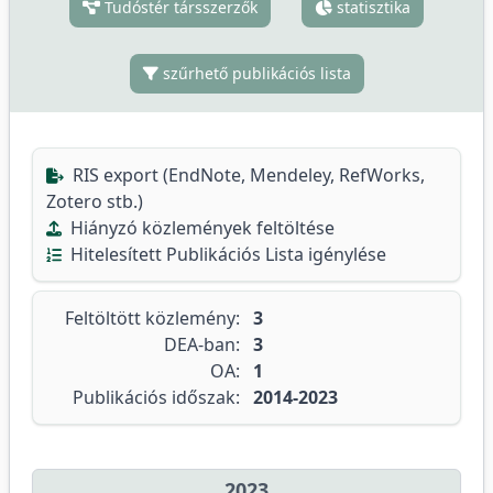
Tudóstér társszerzők
statisztika
szűrhető publikációs lista
RIS export (EndNote, Mendeley, RefWorks,
Zotero stb.)
Hiányzó közlemények feltöltése
Hitelesített Publikációs Lista igénylése
Feltöltött közlemény:
3
DEA-ban:
3
OA:
1
Publikációs időszak:
2014-2023
2023