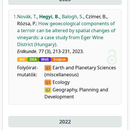
1.
Novák, T.
,
Hegyi, B.
,
Balogh, S.
,
Czímer, B.
,
Rózsa, P.
:
How geoecological components of
a terroir can be altered by spatial changes of
vineyards: a case study from Eger Wine
District (Hungary).
Erdkunde.
77 (3), 213-231, 2023.
doi
DEA
WoS
Scopus
Folyóirat-
Earth and Planetary Sciences
Q3
mutatók:
(miscellaneous)
Ecology
Q3
Geography, Planning and
Q2
Development
2022