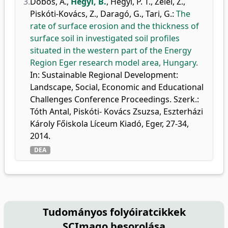
3.
Dobos, A.
,
Hegyi, B.
,
Hegyi, P. T.
,
Zelei, Z.
,
Piskóti-Kovács, Z.
,
Daragó, G.
,
Tari, G.
:
The
rate of surface erosion and the thickness of
surface soil in investigated soil profiles
situated in the western part of the Energy
Region Eger research model area, Hungary.
In: Sustainable Regional Development:
Landscape, Social, Economic and Educational
Challenges Conference Proceedings. Szerk.:
Tóth Antal, Piskóti- Kovács Zsuzsa, Eszterházi
Károly Főiskola Líceum Kiadó, Eger, 27-34,
2014.
DEA
Tudományos folyóiratcikkek
SCImago besorolása