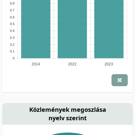
0.8
0.7
0.6
0.5
0.4
0.3
0.2
0.1
0
2014
2022
2023
Közlemények megoszlása
nyelv szerint