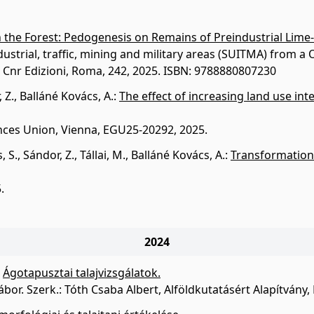
 the Forest: Pedogenesis on Remains of Preindustrial Lime-
dustrial, traffic, mining and military areas (SUITMA) from a
, Cnr Edizioni, Roma, 242, 2025. ISBN: 9788880807230
 Z.
,
Balláné Kovács, A.
:
The effect of increasing land use int
ces Union, Vienna, EGU25-20292, 2025.
, S.
,
Sándor, Z.
,
Tállai, M.
,
Balláné Kovács, A.
:
Transformation 
.
2024
:
Ágotapusztai talajvizsgálatok.
or. Szerk.: Tóth Csaba Albert, Alföldkutatásért Alapítvány,