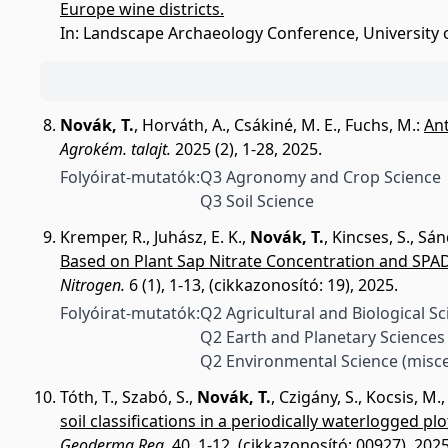
Europe wine districts.
In: Landscape Archaeology Conference, University 
Novák, T.
,
Horváth, A.
,
Csákiné, M. E.
,
Fuchs, M.
:
Ant
Agrokém. talajt.
2025 (2), 1-28, 2025.
Folyóirat-mutatók:
Q3 Agronomy and Crop Science
Q3 Soil Science
Kremper, R.
,
Juhász, E. K.
,
Novák, T.
,
Kincses, S.
,
Sánd
Based on Plant Sap Nitrate Concentration and SPAD
Nitrogen.
6 (1), 1-13, (cikkazonosító: 19), 2025.
Folyóirat-mutatók:
Q2 Agricultural and Biological S
Q2 Earth and Planetary Sciences
Q2 Environmental Science (misce
Tóth, T.
,
Szabó, S.
,
Novák, T.
,
Czigány, S.
,
Kocsis, M.
soil classifications in a periodically waterlogged plo
Geoderma Reg.
40, 1-12, (cikkazonosító: 00927), 2025