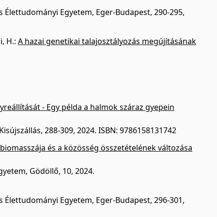
 és Élettudományi Egyetem, Eger-Budapest, 290-295,
, H.
:
A hazai genetikai talajosztályozás megújításának
reállítását - Egy példa a halmok száraz gyepein
 Kisújszállás, 288-309, 2024. ISBN: 9786158131742
s biomasszája és a közösség összetételének változása
gyetem, Gödöllő, 10, 2024.
 és Élettudományi Egyetem, Eger-Budapest, 296-301,