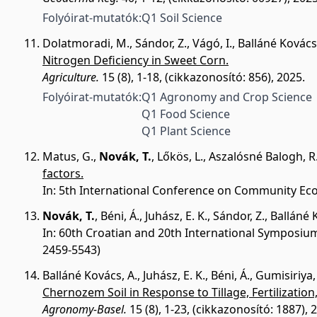
Folyóirat-mutatók:
Q1 Soil Science
Dolatmoradi, M.
,
Sándor, Z.
,
Vágó, I.
,
Balláné Kovács,
Nitrogen Deficiency in Sweet Corn.
Agriculture.
15 (8), 1-18, (cikkazonosító: 856), 2025.
Folyóirat-mutatók:
Q1 Agronomy and Crop Science
Q1 Food Science
Q1 Plant Science
Matus, G.
,
Novák, T.
,
Lőkös, L.
,
Aszalósné Balogh, R
factors.
In: 5th International Conference on Community Eco
Novák, T.
,
Béni, Á.
,
Juhász, E. K.
,
Sándor, Z.
,
Balláné 
In: 60th Croatian and 20th International Symposium 
2459-5543)
Balláné Kovács, A.
,
Juhász, E. K.
,
Béni, Á.
,
Gumisiriya,
Chernozem Soil in Response to Tillage, Fertilizatio
Agronomy-Basel.
15 (8), 1-23, (cikkazonosító: 1887), 