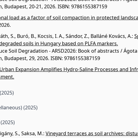
h, Budapest, 20-21, 2026. ISBN: 9786155387159
nal load as a factor of soil compaction in protected landsc
2026.
áth, S.
,
Buró, B.
,
Kocsis, I. A.
,
Sándor, Z.
,
Balláné Kovács, A.
:
S
 degraded soils in Hungary based on PLFA markers.
uce Soil Degradation - ARSD2026: Book of abstracts / Ágota H
h, Budapest, 29, 2026. ISBN: 9786155387159
Urban Expansion Amplifies Hydro-Saline Processes and Infras
sment.
(2025)
ellaneous)
(2025)
e
(2025)
igány, S.
,
Saksa, M.
:
Vineyard terraces as soil archives: dis