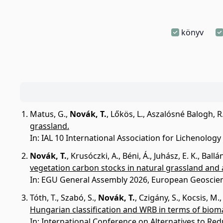
könyv
Matus, G.
,
Novák, T.
,
Lőkös, L.
,
Aszalósné Balogh, R
grassland.
In: IAL 10 International Association for Lichenolog
Novák, T.
,
Krusóczki, A.
,
Béni, Á.
,
Juhász, E. K.
,
Ballá
vegetation carbon stocks in natural grassland and 
In: EGU General Assembly 2026, European Geoscienc
Tóth, T.
,
Szabó, S.
,
Novák, T.
,
Czigány, S.
,
Kocsis, M.
Hungarian classification and WRB in terms of bioma
In: International Conference on Alternatives to Red