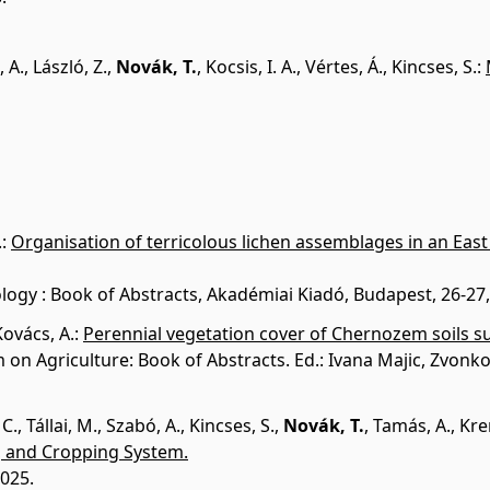
 A.
,
László, Z.
,
Novák, T.
,
Kocsis, I. A.
,
Vértes, Á.
,
Kincses, S.
:
.
:
Organisation of terricolous lichen assemblages in an East
logy : Book of Abstracts, Akadémiai Kiadó, Budapest, 26-27
Kovács, A.
:
Perennial vegetation cover of Chernozem soils 
on Agriculture: Book of Abstracts. Ed.: Ivana Majic, Zvonko
 C.
,
Tállai, M.
,
Szabó, A.
,
Kincses, S.
,
Novák, T.
,
Tamás, A.
,
Kre
n, and Cropping System.
2025.