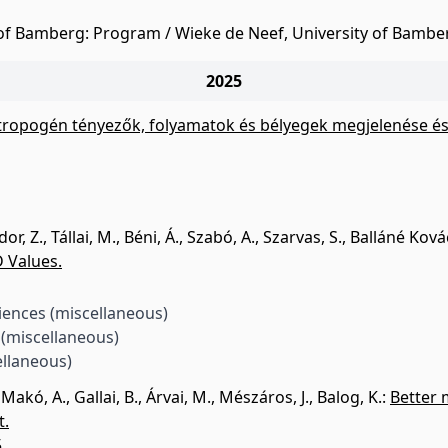
of Bamberg: Program / Wieke de Neef, University of Bambe
2025
ropogén tényezők, folyamatok és bélyegek megjelenése és 
or, Z.
,
Tállai, M.
,
Béni, Á.
,
Szabó, A.
,
Szarvas, S.
,
Balláné Kovác
 Values.
ciences (miscellaneous)
 (miscellaneous)
llaneous)
,
Makó, A.
,
Gallai, B.
,
Árvai, M.
,
Mészáros, J.
,
Balog, K.
:
Better 
t.
.