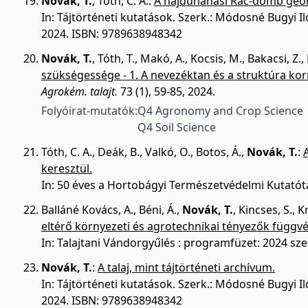
Novák, T.
,
Tóth, C. A.
:
A hajdúnánási Rác-domb geomo
In: Tájtörténeti kutatások. Szerk.: Módosné Bugyi 
2024. ISBN: 9789638948342
Novák, T.
,
Tóth, T.
,
Makó, A.
,
Kocsis, M.
,
Bakacsi, Z.
,
szükségessége - 1. A nevezéktan és a struktúra ko
Agrokém. talajt.
73 (1), 59-85, 2024.
Folyóirat-mutatók:
Q4 Agronomy and Crop Science
Q4 Soil Science
Tóth, C. A.
,
Deák, B.
,
Valkó, O.
,
Botos, Á.
,
Novák, T.
:
keresztül.
In: 50 éves a Hortobágyi Természetvédelmi Kutatótáb
Balláné Kovács, A.
,
Béni, Á.
,
Novák, T.
,
Kincses, S.
,
K
eltérő környezeti és agrotechnikai tényezők függv
In: Talajtani Vándorgyűlés : programfüzet: 2024 sz
Novák, T.
:
A talaj, mint tájtörténeti archívum.
In: Tájtörténeti kutatások. Szerk.: Módosné Bugyi 
2024. ISBN: 9789638948342