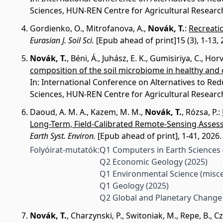
Sciences, HUN-REN Centre for Agricultural Researc
Gordienko, O.
,
Mitrofanova, A.
,
Novák, T.
:
Recreatio
Eurasian J. Soil Sci.
[Epub ahead of print]15 (3), 1-13, 
Novák, T.
,
Béni, Á.
,
Juhász, E. K.
,
Gumisiriya, C.
,
Horv
composition of the soil microbiome in healthy and
In: International Conference on Alternatives to Red
Sciences, HUN-REN Centre for Agricultural Researc
Daoud, A. M. A.
,
Kazem, M. M.
,
Novák, T.
,
Rózsa, P.
:
Long-Term, Field-Calibrated Remote-Sensing Asses
Earth Syst. Environ.
[Epub ahead of print], 1-41, 2026.
Folyóirat-mutatók:
Q1 Computers in Earth Sciences
Q2 Economic Geology
(2025)
Q1 Environmental Science (misc
Q1 Geology
(2025)
Q2 Global and Planetary Chang
Novák, T.
,
Charzynski, P.
,
Switoniak, M.
,
Repe, B.
,
Cz