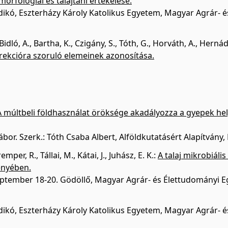
rfológiai és talajtani értékelése.
Ildikó, Eszterházy Károly Katolikus Egyetem, Magyar Agrár-
Bidló, A.
,
Bartha, K.
,
Czigány, S.
,
Tóth, G.
,
Horváth, A.
,
Hernádi
rrekcióra szoruló elemeinek azonosítása.
A múltbeli földhasználat öröksége akadályozza a gyepek hely
or. Szerk.: Tóth Csaba Albert, Alföldkutatásért Alapítvány,
remper, R.
,
Tállai, M.
,
Kátai, J.
,
Juhász, E. K.
:
A talaj mikrobiáli
ényében.
eptember 18-20. Gödöllő, Magyar Agrár- és Élettudományi E
Ildikó, Eszterházy Károly Katolikus Egyetem, Magyar Agrár-