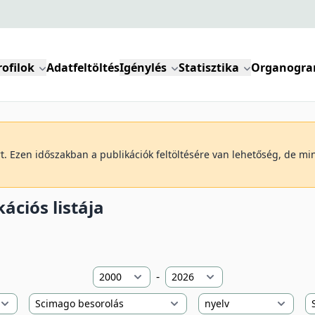
rofilok
Adatfeltöltés
Igénylés
Statisztika
Organogr
art. Ezen időszakban a publikációk feltöltésére van lehetőség, de m
ációs listája
-