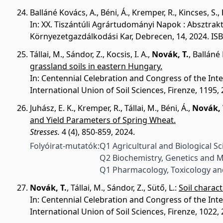
Balláné Kovács, A.
,
Béni, Á.
,
Kremper, R.
,
Kincses, S.
,
In: XX. Tiszántúli Agrártudományi Napok : Absztrak
Környezetgazdálkodási Kar, Debrecen, 14, 2024. I
Tállai, M.
,
Sándor, Z.
,
Kocsis, I. A.
,
Novák, T.
,
Balláné 
grassland soils in eastern Hungary.
In: Centennial Celebration and Congress of the Inte
International Union of Soil Sciences, Firenze, 1195, 
Juhász, E. K.
,
Kremper, R.
,
Tállai, M.
,
Béni, Á.
,
Novák, 
and Yield Parameters of Spring Wheat.
Stresses.
4 (4), 850-859, 2024.
Folyóirat-mutatók:
Q1 Agricultural and Biological S
Q2 Biochemistry, Genetics and M
Q1 Pharmacology, Toxicology an
Novák, T.
,
Tállai, M.
,
Sándor, Z.
,
Sütő, L.
:
Soil charac
In: Centennial Celebration and Congress of the Inte
International Union of Soil Sciences, Firenze, 1022, 