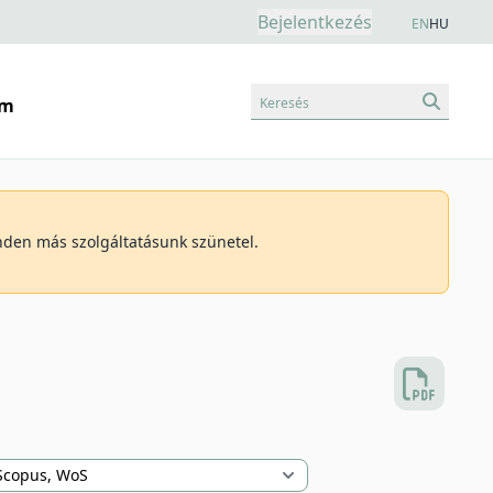
Bejelentkezés
EN
HU
Keresés
am
inden más szolgáltatásunk szünetel.