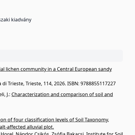
szaki kiadvány
trial lichen community in a Central European sandy
 di Trieste, Trieste, 114, 2026. ISBN: 9788855117227
i, J.
:
Characterization and comparison of soil and
on of four classification levels of Soil Taxonomy,
-affected alluvial plot.
orel, Nándor Csikós, Zsófia Bakacsi, Institute for Soil