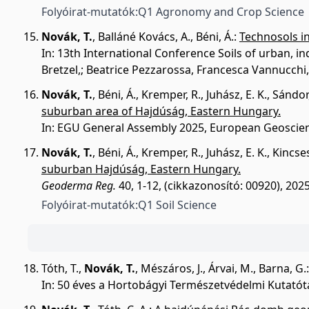
Folyóirat-mutatók:
Q1 Agronomy and Crop Science
Novák, T.
,
Balláné Kovács, A.
,
Béni, Á.
:
Technosols in
In: 13th International Conference Soils of urban, in
Bretzel,; Beatrice Pezzarossa, Francesca Vannucchi
Novák, T.
,
Béni, Á.
,
Kremper, R.
,
Juhász, E. K.
,
Sándor,
suburban area of Hajdúság, Eastern Hungary.
In: EGU General Assembly 2025, European Geoscien
Novák, T.
,
Béni, Á.
,
Kremper, R.
,
Juhász, E. K.
,
Kincses
suburban Hajdúság, Eastern Hungary.
Geoderma Reg.
40, 1-12, (cikkazonosító: 00920), 2025
Folyóirat-mutatók:
Q1 Soil Science
Tóth, T.
,
Novák, T.
,
Mészáros, J.
,
Árvai, M.
,
Barna, G.
In: 50 éves a Hortobágyi Természetvédelmi Kutatótáb