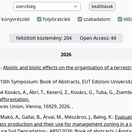
beállítások
könyvrészlet
folyóiratcikk
szabadalom
idő
feltöltött közlemény: 204
Open Access: 44
2026
.
:
Abiotic and biotic effects on the organisation of a terres
y 10th Symposium: Book of Abstracts, EUT Edizioni Università
né Kovács, A.
,
Ábri, T.
,
Keserű, Z.
,
Kovács, G.
,
Tuba, G.
,
Zsembel
afforestation.
es Union, Vienna, 16929, 2026. .
,
Makó, A.
,
Gallai, B.
,
Árvai, M.
,
Mészáros, J.
,
Balog, K.
:
Evaluati
ss production and their use for management zoning in a salt
uce Soil Degradation - ARSD2026: Book of abstracts / Ágota H