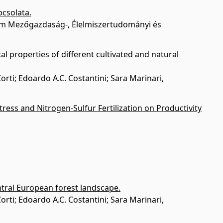
pcsolata.
yetem Mezőgazdaság-, Élelmiszertudományi és
 properties of different cultivated and natural
rti; Edoardo A.C. Costantini; Sara Marinari,
tress and Nitrogen-Sulfur Fertilization on Productivity
entral European forest landscape.
rti; Edoardo A.C. Costantini; Sara Marinari,