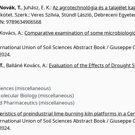
Novák, T.
,
Juhász, E. K.
:
Az agrotechnológia és a talajélet ka
tkötet. Szerk.: Veres Szilvia, Stündl László, Debreceni Eg
SBN: 9789634906568
Kovács, A.
:
Comparative examination of some microbiological
rnational Union of Soil Sciences Abstract Book / Giuseppe Co
2024.
T.
,
Balláné Kovács, A.
:
Evaluation of the Effects of Drought S
ciences (miscellaneous)
olecular Biology (miscellaneous)
d Pharmaceutics (miscellaneous)
teristics of preindustrial lime-burning kiln platforms in a C
rnational Union of Soil Sciences Abstract Book / Giuseppe Co
2024.