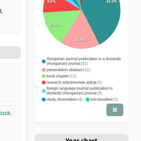
9.6%
42.5%
3,
15.1%
16.4%
Hungarian journal publication in a domestic
(Hungarian) journal
(31)
presentation abstract
(12)
book chapter
(11)
research article/review article
(7)
foreign language journal publication in
domestic (Hungarian) journal
(3)
study, dissertation
(3)
not classified
(2)
journal
(1)
note
(1)
özök.
conference publication
(1)
specialist book
(1)
Year chart