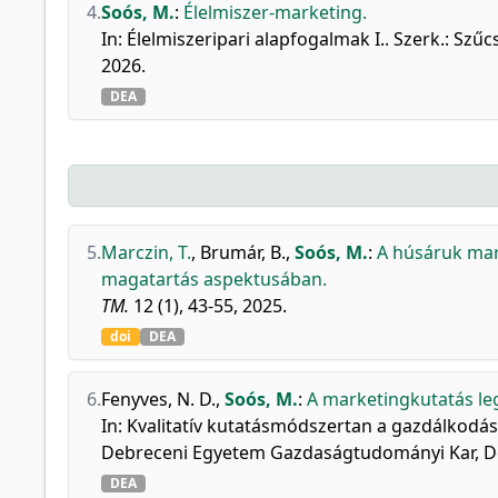
4.
Soós, M.
:
Élelmiszer-marketing.
In: Élelmiszeripari alapfogalmak I.. Szerk.: Sz
2026.
DEA
5.
Marczin, T.
,
Brumár, B.
,
Soós, M.
:
A húsáruk mar
magatartás aspektusában.
TM.
12 (1), 43-55, 2025.
doi
DEA
6.
Fenyves, N. D.
,
Soós, M.
:
A marketingkutatás le
In: Kvalitatív kutatásmódszertan a gazdálkodás
Debreceni Egyetem Gazdaságtudományi Kar, De
DEA