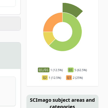
Q1/D1
1 (12.5%)
Q1
5 (62.5%)
Q2
1 (12.5%)
Q3
2 (25%)
SCImago subject areas and
categories