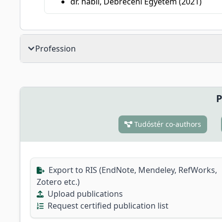
dr. habil, Debreceni Egyetem (2021)
Profession
P
Tudóstér co-authors
Export to RIS (EndNote, Mendeley, RefWorks,
Zotero etc.)
Upload publications
Request certified publication list