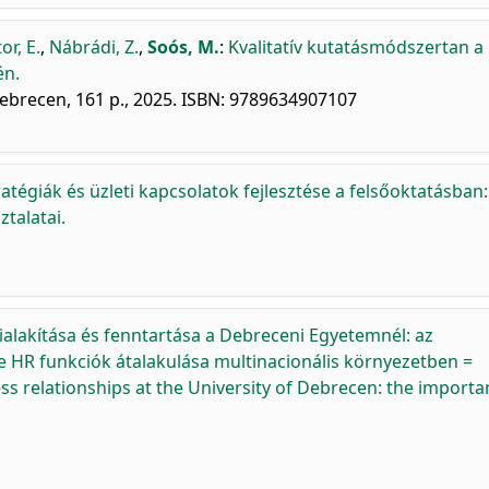
or, E.
,
Nábrádi, Z.
,
Soós, M.
:
Kvalitatív kutatásmódszertan a
én.
brecen, 161 p., 2025. ISBN: 9789634907107
égiák és üzleti kapcsolatok fejlesztése a felsőoktatásban:
talatai.
kialakítása és fenntartása a Debreceni Egyetemnél: az
 HR funkciók átalakulása multinacionális környezetben =
ss relationships at the University of Debrecen: the importa