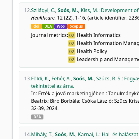
12.
Szilágyi, C.
,
Soós, M.
,
Kiss, M.
:
Development of
Healthcare.
12 (22), 1-16, (article identifier: 223
doi
DEA
WoS
Scopus
Journal metrics:
Health Informatics
Q2
Health Information Mana
Q2
Health Policy
Q2
Leadership and Managem
Q2
13.
Földi, K.
,
Fehér, A.
,
Soós, M.
,
Szűcs, R. S.
:
Fogya
tekintettel az árra.
In: Érték a jövő marketingjében : Tanulmányköt
Beatrix; Biró Borbála; Csóka László; Szűcs K
32-39, 2024.
DEA
14.
Mihály, T.
,
Soós, M.
,
Karnai, L.
:
Hal- és halásza