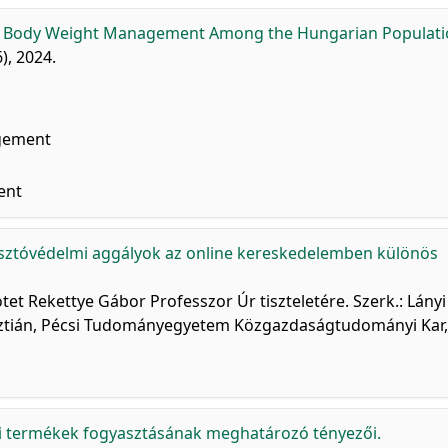
 Body Weight Management Among the Hungarian Populati
6), 2024.
gement
ent
sztóvédelmi aggályok az online kereskedelemben különös
et Rekettye Gábor Professzor Úr tiszteletére. Szerk.: Lányi
risztián, Pécsi Tudományegyetem Közgazdaságtudományi Kar,
ti termékek fogyasztásának meghatározó tényezői.