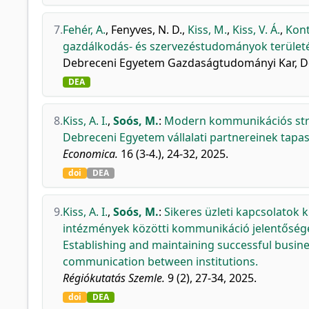
7.
Fehér, A.
,
Fenyves, N. D.
,
Kiss, M.
,
Kiss, V. Á.
,
Kont
gazdálkodás- és szervezéstudományok terület
Debreceni Egyetem Gazdaságtudományi Kar, De
DEA
8.
Kiss, A. I.
,
Soós, M.
:
Modern kommunikációs strat
Debreceni Egyetem vállalati partnereinek tapasz
Economica.
16 (3-4.), 24-32, 2025.
doi
DEA
9.
Kiss, A. I.
,
Soós, M.
:
Sikeres üzleti kapcsolatok 
intézmények közötti kommunikáció jelentősége
Establishing and maintaining successful busine
communication between institutions.
Régiókutatás Szemle.
9 (2), 27-34, 2025.
doi
DEA