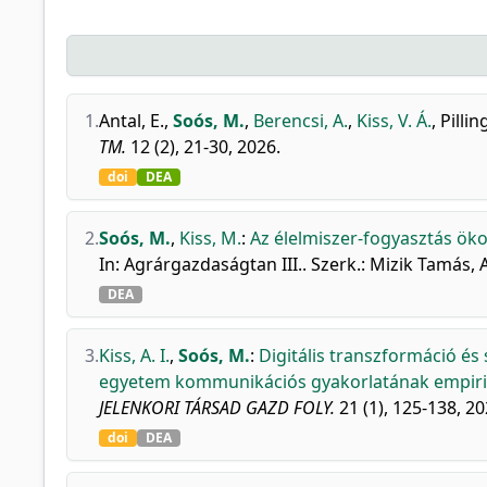
1.
Antal, E.
,
Soós, M.
,
Berencsi, A.
,
Kiss, V. Á.
,
Pillin
TM.
12 (2), 21-30, 2026.
doi
DEA
2.
Soós, M.
,
Kiss, M.
:
Az élelmiszer-fogyasztás ök
In: Agrárgazdaságtan III.. Szerk.: Mizik Tamás
DEA
3.
Kiss, A. I.
,
Soós, M.
:
Digitális transzformáció és
egyetem kommunikációs gyakorlatának empirik
JELENKORI TÁRSAD GAZD FOLY.
21 (1), 125-138, 20
doi
DEA