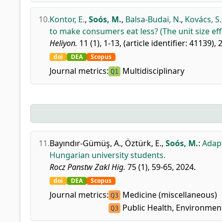
10.
Kontor, E.
,
Soós, M.
,
Balsa-Budai, N.
,
Kovács, S.
to make consumers eat less? (The unit size ef
Heliyon.
11 (1), 1-13, (article identifier: 41139), 
doi
DEA
Scopus
Journal metrics:
Multidisciplinary
Q1
11.
Bayındır-Gümüş, A.
,
Öztürk, E.
,
Soós, M.
:
Adapt
Hungarian university students.
Rocz Panstw Zakl Hig.
75 (1), 59-65, 2024.
doi
DEA
Scopus
Journal metrics:
Medicine (miscellaneous)
Q3
Public Health, Environmen
Q3