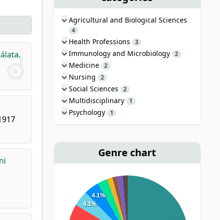
Agricultural and Biological Sciences
4
Health Professions
3
Immunology and Microbiology
álata.
2
Medicine
2
Nursing
2
Social Sciences
2
Multidisciplinary
1
Psychology
1
41917
Genre chart
ni
4.1%
4.1%