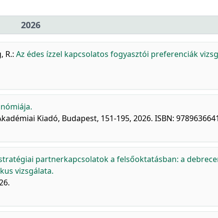
2026
g, R.
:
Az édes ízzel kapcsolatos fogyasztói preferenciák vizsg
onómiája.
, Akadémiai Kiadó, Budapest, 151-195, 2026. ISBN: 97896366
 stratégiai partnerkapcsolatok a felsőoktatásban: a debrece
us vizsgálata.
26.