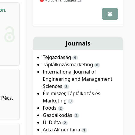
Multiple languages
(1)
on.
Journals
Tejgazdaság
9
Táplálkozásmarketing
6
International Journal of
Engineering and Management
Sciences
3
Élelmiszer, Táplálkozás és
 Pécs,
Marketing
3
Foods
2
Gazdálkodás
2
Új Diéta
2
Acta Alimentaria
1