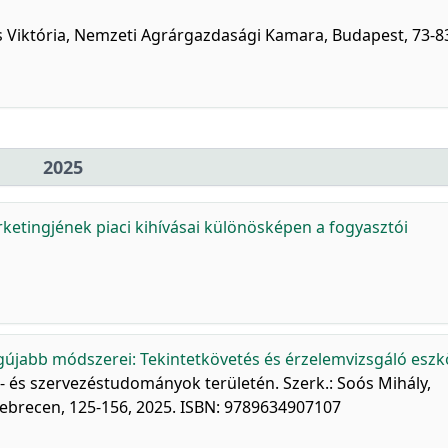
űcs Viktória, Nemzeti Agrárgazdasági Kamara, Budapest, 73-8
2025
ketingjének piaci kihívásai különösképen a fogyasztói
gújabb módszerei: Tekintetkövetés és érzelemvizsgáló eszk
- és szervezéstudományok területén. Szerk.: Soós Mihály,
brecen, 125-156, 2025. ISBN: 9789634907107