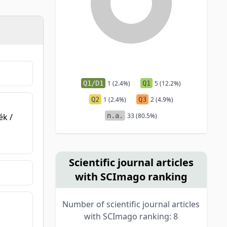
Q1/D1
1 (2.4%)
Q1
5 (12.2%)
Q2
1 (2.4%)
Q3
2 (4.9%)
n.a.
33 (80.5%)
ék /
Scientific journal articles
with SCImago ranking
Number of scientific journal articles
with SCImago ranking: 8