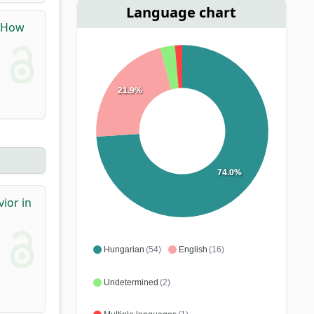
Language chart
: How
21.9%
74.0%
vior in
Hungarian
(54)
English
(16)
Undetermined
(2)