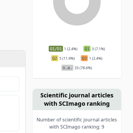
Q1/D1
1 (2.4%)
Q1
3 (7.1%)
Q2
5 (11.9%)
Q3
1 (2.4%)
n.a.
33 (78.6%)
Scientific journal articles
with SCImago ranking
Number of scientific journal articles
with SCImago ranking: 9