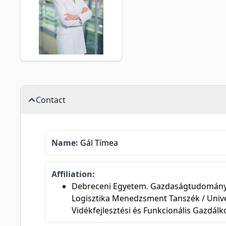
Contact
Name:
Gál Tímea
Affiliation:
Debreceni Egyetem. Gazdaságtudományi Ka
Logisztika Menedzsment Tanszék / Unive
Vidékfejlesztési és Funkcionális Gazdál