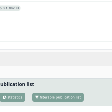
pus Author ID
ublication list
statistics
filterable publication list