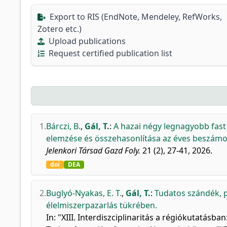
Export to RIS (EndNote, Mendeley, RefWorks,
Zotero etc.)
Upload publications
Request certified publication list
1.
Bárczi, B.
,
Gál, T.
:
A hazai négy legnagyobb fast 
elemzése és összehasonlítása az éves beszámol
Jelenkori Társad Gazd Foly.
21 (2), 27-41, 2026.
doi
DEA
2.
Buglyó-Nyakas, E. T.
,
Gál, T.
:
Tudatos szándék, p
élelmiszerpazarlás tükrében.
In: "XIII. Interdiszciplinaritás a régiókutatá