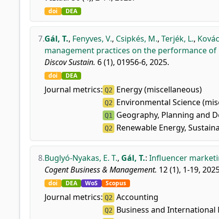
doi
DEA
7.
Gál, T.
,
Fenyves, V.
,
Csipkés, M.
,
Terjék, L.
,
Kovác
management practices on the performance of
Discov Sustain.
6 (1), 01956-6, 2025.
doi
DEA
Journal metrics:
Energy (miscellaneous)
Q2
Environmental Science (mis
Q2
Geography, Planning and 
Q1
Renewable Energy, Sustaina
Q2
8.
Buglyó-Nyakas, E. T.
,
Gál, T.
:
Influencer marketi
Cogent Business & Management.
12 (1), 1-19, 2025
doi
DEA
WoS
Scopus
Journal metrics:
Accounting
Q2
Business and Internationa
Q2