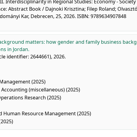
 Interdisciplinarity in Regional Studies: Economy - Society 
e: Abstract Book / Dajnoki Krisztina; Filep Roland; Olvaszt
udományi Kar, Debrecen, 25, 2026. ISBN: 9789634907848
ckground matters: how gender and family business back
ns in Jordan.
icle identifier: 2644661), 2026.
l Management (2025)
ccounting (miscellaneous) (2025)
erations Research (2025)
nd Human Resource Management (2025)
(2025)