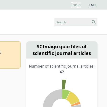
Login
EN
HU
Search
SCImago quartiles of
scientific journal articles
d
Number of scientific journal articles:
42