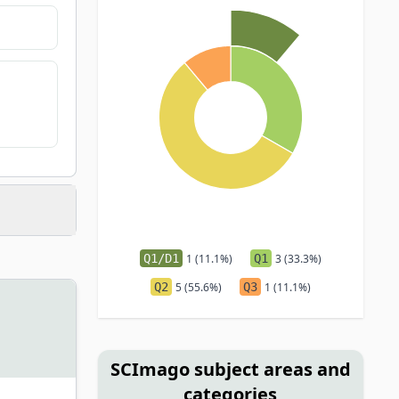
Q1/D1
1 (11.1%)
Q1
3 (33.3%)
Q2
5 (55.6%)
Q3
1 (11.1%)
SCImago subject areas and
categories