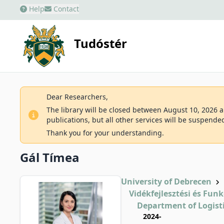
Help
Contact
Tudóstér
Dear Researchers,
The library will be closed between August 10, 2026 an
publications, but all other services will be suspende
Thank you for your understanding.
Gál Tímea
University of Debrecen
Vidékfejlesztési és Fun
Department of Logis
2024-