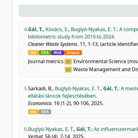
4.
Gál, T.
,
Kovács, S.
,
Buglyó-Nyakas, E. T.
:
A compr
bibliometric study from 2019 to 2024.
Cleaner Waste Systems.
11, 1-13, (article identifie
doi
DEA
WoS
Scopus
Journal metrics:
Environmental Science (mis
Q2
Waste Management and Di
Q2
5.
Sarkadi, B.
,
Buglyó-Nyakas, E. T.
,
Gál, T.
:
A meste
ellátási láncok fejlesztésében.
Economica.
16 (1-2), 90-106, 2025.
doi
DEA
6.
Buglyó-Nyakas, E. T.
,
Gál, T.
:
Az influenszermar
Veztud.
56 (4), 2-14, 2025.