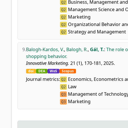
Business, Management and 
Q2
Management Science and O
Q2
Marketing
Q2
Organizational Behavior 
Q2
Strategy and Management
Q2
9.
Balogh-Kardos, V.
,
Balogh, R.
,
Gál, T.
:
The role 
shopping behavior.
Innovative Marketing.
21 (1), 170-181, 2025.
doi
DEA
WoS
Scopus
Journal metrics:
Economics, Econometrics an
Q2
Law
Q2
Management of Technology
Q3
Marketing
Q3