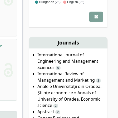
Hungarian
(26)
English
(25)
Journals
ne
International Journal of
Engineering and Management
Sciences
5
International Review of
Management and Marketing
3
Analele Universităţii din Oradea.
Ştiinţe economice = Annals of
University of Oradea. Economic
science
2
Apstract
2
Cogent Business and