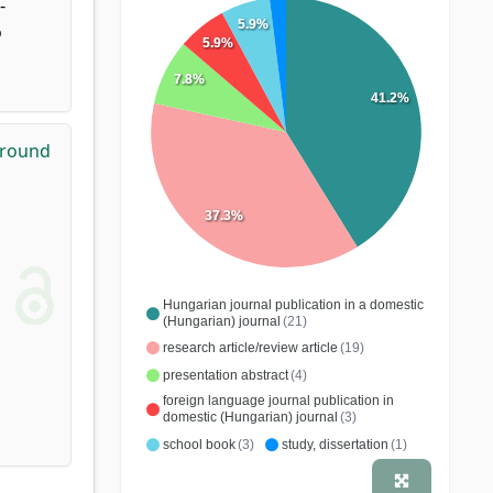
-
5.9%
ó
5.9%
7.8%
41.2%
ground
37.3%
Hungarian journal publication in a domestic
(Hungarian) journal
(21)
research article/review article
(19)
presentation abstract
(4)
foreign language journal publication in
domestic (Hungarian) journal
(3)
school book
(3)
study, dissertation
(1)