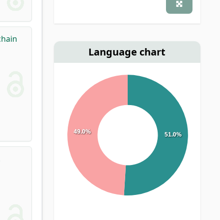
chain
Language chart
49.0%
51.0%
.