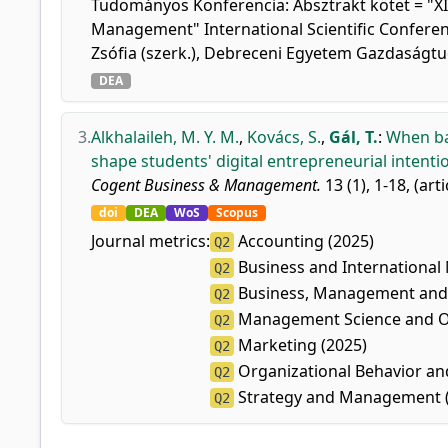
Tudományos Konferencia: Absztrakt kötet = "XIII.
Management" International Scientific Conferenc
Zsófia (szerk.), Debreceni Egyetem Gazdaságt
DEA
3.
Alkhalaileh, M. Y. M.
,
Kovács, S.
,
Gál, T.
:
When ba
shape students' digital entrepreneurial intentio
Cogent Business & Management.
13 (1), 1-18, (art
doi
DEA
WoS
Scopus
Journal metrics:
Accounting (2025)
Q2
Business and Internationa
Q2
Business, Management and A
Q2
Management Science and Op
Q2
Marketing (2025)
Q2
Organizational Behavior a
Q2
Strategy and Management 
Q2