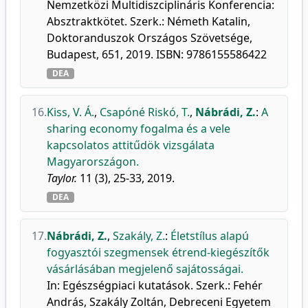
Nemzetközi Multidiszciplináris Konferencia:
Absztraktkötet. Szerk.: Németh Katalin,
Doktoranduszok Országos Szövetsége,
Budapest, 651, 2019. ISBN: 9786155586422
DEA
16.
Kiss, V. Á.
,
Csapóné Riskó, T.
,
Nábrádi, Z.
:
A
sharing economy fogalma és a vele
kapcsolatos attitűdök vizsgálata
Magyarországon.
Taylor.
11 (3), 25-33, 2019.
DEA
17.
Nábrádi, Z.
,
Szakály, Z.
:
Életstílus alapú
fogyasztói szegmensek étrend-kiegészítők
vásárlásában megjelenő sajátosságai.
In: Egészségpiaci kutatások. Szerk.: Fehér
András, Szakály Zoltán, Debreceni Egyetem