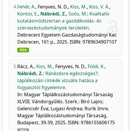
4.
Fehér, A.
,
Fenyves, N. D.
,
Kiss, M.
,
Kiss, V. Á.
,
Kontor, E.
,
Nábrádi, Z.
,
Soós, M.
:
Kvalitatív
kutatásmódszertan a gazdálkodás- és
szervezéstudományok területén.
Debreceni Egyetem Gazdaságtudományi Kar,
Debrecen, 161 p., 2025. ISBN: 9789634907107
DEA
5.
Rácz, A.
,
Kiss, M.
,
Fenyves, N. D.
,
Földi, K.
,
Nábrádi, Z.
:
Ránézésre egészséges?:
táplálkozási címkék vizuális hatása a
fogyasztói figyelemre.
In: Magyar Táplálkozástudományi Társaság
XLVIII. Vándorgyűlés. Szerk.: Biró Lajos;
Gelencsér Éva; Lugasi Andrea; Rurik Imre,
Magyar Táplálkozástudományi Társaság,
Budapest, 39-39, 2025. ISBN: 9786155606175
DEA