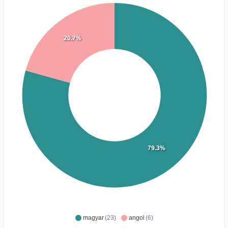
20.7%
79.3%
magyar
(23)
angol
(6)