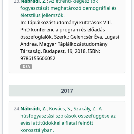
23.
Nábrádi, Z.
:
Az étrend-kiegészítők
fogyasztását meghatározó demográfiai és
életstílus jellemzők.
In: Táplálkozástudományi kutatások VIII.
PhD konferencia program és előadás
összefoglalók. Szerk.: Gelencsér Éva, Lugasi
Andrea, Magyar Táplálkozástudományi
Társaság, Budapest, 19, 2018. ISBN:
9786155606052
DEA
2017
24.
Nábrádi, Z.
,
Kovács, S.
,
Szakály, Z.
:
A
húsfogyasztási szokások összefüggése az
evési attitűdökkel a fiatal felnőtt
korosztályban.