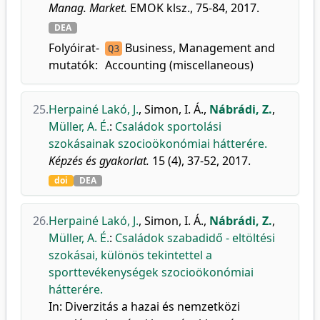
Manag. Market.
EMOK klsz., 75-84, 2017.
DEA
Folyóirat-
Business, Management and
Q3
mutatók:
Accounting (miscellaneous)
25.
Herpainé Lakó, J.
,
Simon, I. Á.
,
Nábrádi, Z.
,
Müller, A. É.
:
Családok sportolási
szokásainak szocioökonómiai hátterére.
Képzés és gyakorlat.
15 (4), 37-52, 2017.
doi
DEA
26.
Herpainé Lakó, J.
,
Simon, I. Á.
,
Nábrádi, Z.
,
Müller, A. É.
:
Családok szabadidő - eltöltési
szokásai, különös tekintettel a
sporttevékenységek szocioökonómiai
hátterére.
In: Diverzitás a hazai és nemzetközi