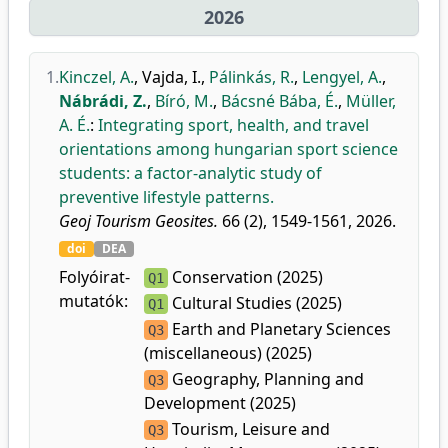
2026
1.
Kinczel, A.
,
Vajda, I.
,
Pálinkás, R.
,
Lengyel, A.
,
Nábrádi, Z.
,
Bíró, M.
,
Bácsné Bába, É.
,
Müller,
A. É.
:
Integrating sport, health, and travel
orientations among hungarian sport science
students: a factor-analytic study of
preventive lifestyle patterns.
Geoj Tourism Geosites.
66 (2), 1549-1561, 2026.
doi
DEA
Folyóirat-
Conservation (2025)
Q1
mutatók:
Cultural Studies (2025)
Q1
Earth and Planetary Sciences
Q3
(miscellaneous) (2025)
Geography, Planning and
Q3
Development (2025)
Tourism, Leisure and
Q3