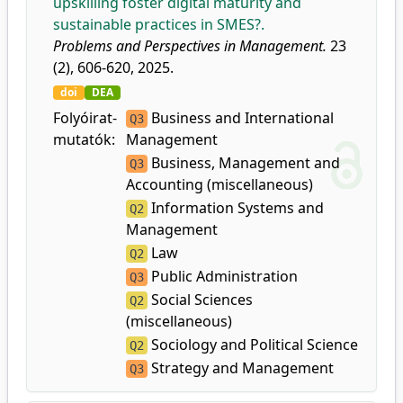
upskilling foster digital maturity and
sustainable practices in SMES?.
Problems and Perspectives in Management.
23
(2), 606-620, 2025.
doi
DEA
Folyóirat-
Business and International
Q3
mutatók:
Management
Business, Management and
Q3
Accounting (miscellaneous)
Information Systems and
Q2
Management
Law
Q2
Public Administration
Q3
Social Sciences
Q2
(miscellaneous)
Sociology and Political Science
Q2
Strategy and Management
Q3