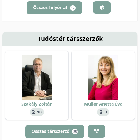
Összes folyóirat
12
Tudóstér társszerzők
Szakály Zoltán
Müller Anetta Éva
10
3
Összes társszerző
25