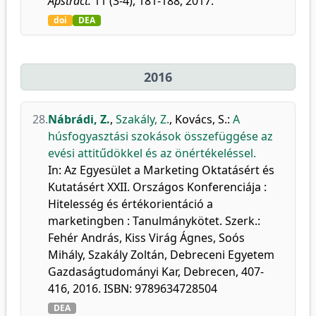
Apstract.
11 (3-4), 181-188, 2017.
doi
DEA
2016
28.
Nábrádi, Z.
,
Szakály, Z.
,
Kovács, S.
:
A
húsfogyasztási szokások összefüggése az
evési attitűdökkel és az önértékeléssel.
In: Az Egyesület a Marketing Oktatásért és
Kutatásért XXII. Országos Konferenciája :
Hitelesség és értékorientáció a
marketingben : Tanulmánykötet. Szerk.:
Fehér András, Kiss Virág Ágnes, Soós
Mihály, Szakály Zoltán, Debreceni Egyetem
Gazdaságtudományi Kar, Debrecen, 407-
416, 2016. ISBN: 9789634728504
DEA