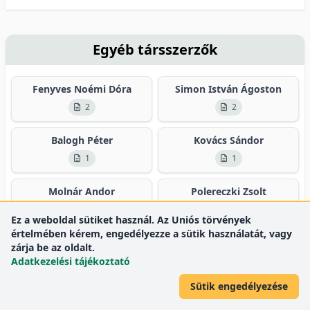
Egyéb társszerzők
Fenyves Noémi Dóra
Simon István Ágoston
2
2
Balogh Péter
Kovács Sándor
1
1
Molnár Andor
Polereczki Zsolt
1
1
Ez a weboldal sütiket használ. Az Uniós törvények
értelmében kérem, engedélyezze a sütik használatát, vagy
zárja be az oldalt.
Összes társszerző
9
Adatkezelési tájékoztató
Sütik engedélyezése