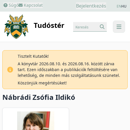
Súgó
Kapcsolat
Bejelentkezés
EN
HU
Tudóstér
Keresés
menu
Tisztelt Kutatók!
A könyvtár 2026.08.10. és 2026.08.16. között zárva
tart. Ezen időszakban a publikációk feltöltésére van
lehetőség, de minden más szolgáltatásunk szünetel.
Köszönjük megértésüket!
Nábrádi Zsófia Ildikó