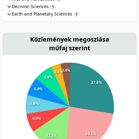
Decision Sciences
1
Earth and Planetary Sciences
1
Közlemények megoszlása
műfaj szerint
3.4%
3.4%
6.9%
27.6%
6.9%
6.9%
6.9%
24.1%
13.8%