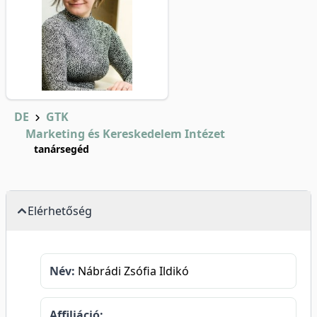
DE
GTK
Marketing és Kereskedelem Intézet
tanársegéd
Elérhetőség
Név:
Nábrádi Zsófia Ildikó
Affiliáció: