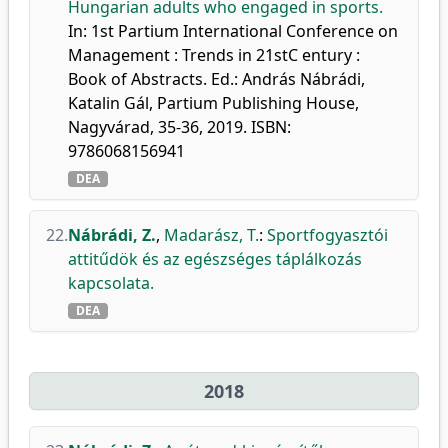
Hungarian adults who engaged in sports.
In: 1st Partium International Conference on
Management : Trends in 21stC entury :
Book of Abstracts. Ed.: András Nábrádi,
Katalin Gál, Partium Publishing House,
Nagyvárad, 35-36, 2019. ISBN:
9786068156941
DEA
22.
Nábrádi, Z.
,
Madarász, T.
:
Sportfogyasztói
attitűdök és az egészséges táplálkozás
kapcsolata.
DEA
2018