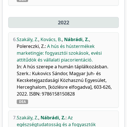
2022
6.
Szakály, Z.
,
Kovács, B.
,
Nábrádi, Z.
,
Polereczki, Z.
:
A hús és hústermékek
marketingje: fogyasztói szokások, evési
attitűdök és vállalati piacorientáció.
In: A hús szerepe a humán táplálkozásban.
Szerk.: Kukovics Sándor, Magyar Juh- és
Kecsketejgazdasági Közhasznú Egyesület,
Herceghalom, [közlésre elfogadva], 603-626,
2022. ISBN: 9786158150828
DEA
7.
Szakály, Z.
,
Nábrádi, Z.
:
Az
egészségtudatosság és a fogyasztók