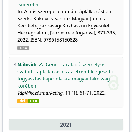
ismeretei.
In: A hús szerepe a humán táplálkozásban.
Szerk.: Kukovics Sándor, Magyar Juh- és
Kecsketejgazdasági Közhasznú Egyesület,
Herceghalom, [közlésre elfogadva], 371-395,
2022. ISBN: 9786158150828
DEA
8.
Nábrádi, Z.
:
Genetikai alapú személyre
szabott táplálkozás és az étrend-kiegészítő
fogyasztás kapcsolata a magyar lakosság
körében.
Táplálkozásmarketing.
11 (1), 61-71, 2022.
doi
DEA
2021