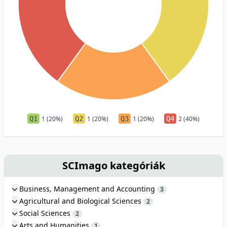
Q1
1 (20%)
Q2
1 (20%)
Q3
1 (20%)
Q4
2 (40%)
SCImago kategóriák
Business, Management and Accounting
3
Agricultural and Biological Sciences
2
Social Sciences
2
Arts and Humanities
1