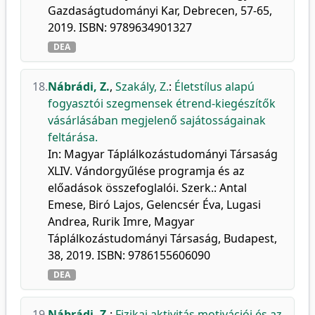
Gazdaságtudományi Kar, Debrecen, 57-65,
2019. ISBN: 9789634901327
DEA
18.
Nábrádi, Z.
,
Szakály, Z.
:
Életstílus alapú
fogyasztói szegmensek étrend-kiegészítők
vásárlásában megjelenő sajátosságainak
feltárása.
In: Magyar Táplálkozástudományi Társaság
XLIV. Vándorgyűlése programja és az
előadások összefoglalói. Szerk.: Antal
Emese, Biró Lajos, Gelencsér Éva, Lugasi
Andrea, Rurik Imre, Magyar
Táplálkozástudományi Társaság, Budapest,
38, 2019. ISBN: 9786155606090
DEA
19.
Nábrádi, Z.
:
Fizikai aktivitás motivációi és az