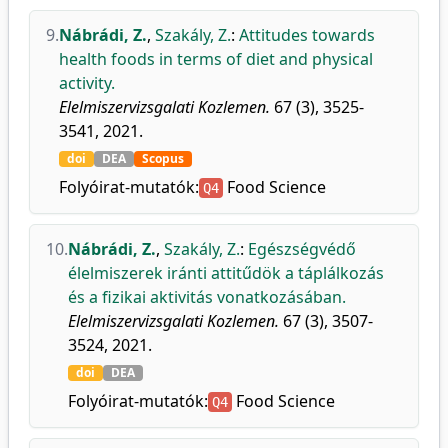
9.
Nábrádi, Z.
,
Szakály, Z.
:
Attitudes towards
health foods in terms of diet and physical
activity.
Elelmiszervizsgalati Kozlemen.
67 (3), 3525-
3541, 2021.
doi
DEA
Scopus
Folyóirat-mutatók:
Food Science
Q4
10.
Nábrádi, Z.
,
Szakály, Z.
:
Egészségvédő
élelmiszerek iránti attitűdök a táplálkozás
és a fizikai aktivitás vonatkozásában.
Elelmiszervizsgalati Kozlemen.
67 (3), 3507-
3524, 2021.
doi
DEA
Folyóirat-mutatók:
Food Science
Q4