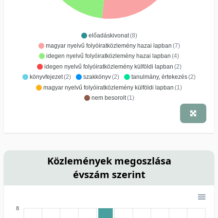
előadáskivonat
(8)
magyar nyelvű folyóiratközlemény hazai lapban
(7)
idegen nyelvű folyóiratközlemény hazai lapban
(4)
idegen nyelvű folyóiratközlemény külföldi lapban
(2)
könyvfejezet
(2)
szakkönyv
(2)
tanulmány, értekezés
(2)
magyar nyelvű folyóiratközlemény külföldi lapban
(1)
nem besorolt
(1)
Közlemények megoszlása
évszám szerint
8