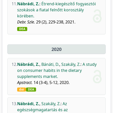
11.
Nábrádi, Z.
:
Étrend-kiegészítő fogyasztói
szokások a fiatal felnőtt korosztály
körében.
Debr. Szle.
29 (2), 229-238, 2021.
DEA
2020
12.
Nábrádi, Z.
,
Bánáti, D.
,
Szakály, Z.
:
A study
on consumer habits in the dietary
supplements market.
Apstract.
14 (3-4), 5-12, 2020.
doi
DEA
13.
Nábrádi, Z.
,
Szakály, Z.
:
Az
egészségmagatartás és az