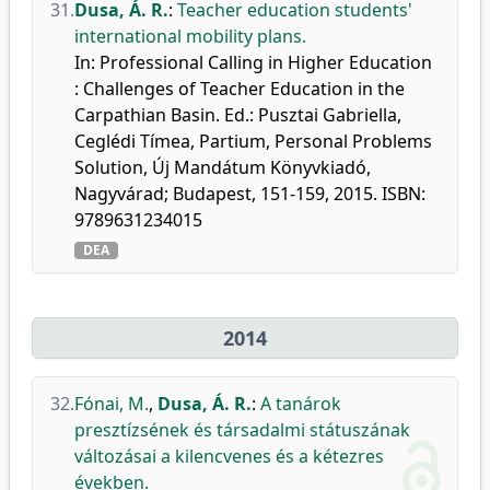
31.
Dusa, Á. R.
:
Teacher education students'
international mobility plans.
In: Professional Calling in Higher Education
: Challenges of Teacher Education in the
Carpathian Basin. Ed.: Pusztai Gabriella,
Ceglédi Tímea, Partium, Personal Problems
Solution, Új Mandátum Könyvkiadó,
Nagyvárad; Budapest, 151-159, 2015. ISBN:
9789631234015
DEA
2014
32.
Fónai, M.
,
Dusa, Á. R.
:
A tanárok
presztízsének és társadalmi státuszának
változásai a kilencvenes és a kétezres
években.