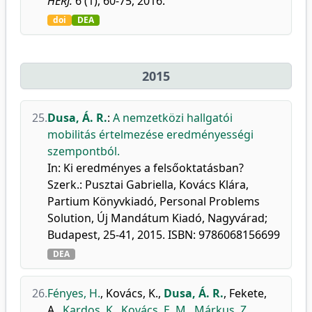
HERJ.
6 (1), 60-75, 2016.
doi
DEA
2015
25.
Dusa, Á. R.
:
A nemzetközi hallgatói
mobilitás értelmezése eredményességi
szempontból.
In: Ki eredményes a felsőoktatásban?
Szerk.: Pusztai Gabriella, Kovács Klára,
Partium Könyvkiadó, Personal Problems
Solution, Új Mandátum Kiadó, Nagyvárad;
Budapest, 25-41, 2015. ISBN: 9786068156699
DEA
26.
Fényes, H.
,
Kovács, K.
,
Dusa, Á. R.
,
Fekete,
A.
,
Kardos, K.
,
Kovács, E. M.
,
Márkus, Z.
,