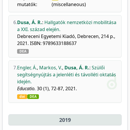
mutatók:
(miscellaneous)
6.
Dusa, Á. R.
:
Hallgatók nemzetközi mobilitása
a XXI. század elején.
Debreceni Egyetemi Kiadó, Debrecen, 214 p.,
2021. ISBN: 9789633188637
DEA
7.
Engler, Á.
,
Markos, V.
,
Dusa, Á. R.
:
Szülői
segítségnyújtás a jelenléti és távolléti oktatás
idején.
Educatio.
30 (1), 72-87, 2021.
doi
DEA
2019