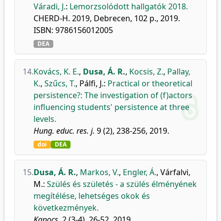
Váradi, J.
:
Lemorzsolódott hallgatók 2018.
CHERD-H. 2019, Debrecen, 102 p., 2019.
ISBN: 9786156012005
DEA
14.
Kovács, K. E.
,
Dusa, Á. R.
,
Kocsis, Z.
,
Pallay,
K.
,
Szűcs, T.
,
Pálfi, J.
:
Practical or theoretical
persistence?: The investigation of (f)actors
influencing students' persistence at three
levels.
Hung. educ. res. j.
9 (2), 238-256, 2019.
doi
DEA
15.
Dusa, Á. R.
,
Markos, V.
,
Engler, Á.
,
Várfalvi,
M.
:
Szülés és születés - a szülés élményének
megítélése, lehetséges okok és
következmények.
Kapocs.
2 (3-4), 26-52, 2019.