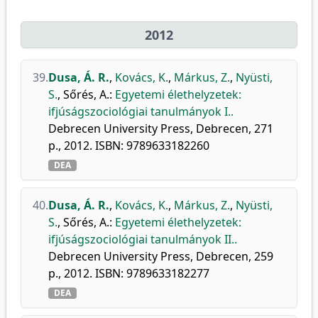
2012
39.
Dusa, Á. R.
,
Kovács, K.
,
Márkus, Z.
,
Nyüsti,
S.
,
Sőrés, A.
:
Egyetemi élethelyzetek:
ifjúságszociológiai tanulmányok I..
Debrecen University Press, Debrecen, 271
p., 2012. ISBN: 9789633182260
DEA
40.
Dusa, Á. R.
,
Kovács, K.
,
Márkus, Z.
,
Nyüsti,
S.
,
Sőrés, A.
:
Egyetemi élethelyzetek:
ifjúságszociológiai tanulmányok II..
Debrecen University Press, Debrecen, 259
p., 2012. ISBN: 9789633182277
DEA