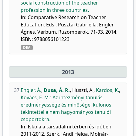
social construction of the teacher
profession in three countries.
In: Comparative Research on Teacher
Education. Eds.: Pusztai Gabriella, Engler
Ágnes, Verbum, Ruzomberok, 71-93, 2014.
ISBN: 9788056101223
DEA
2013
37.
Engler, Á.
,
Dusa, Á. R.
,
Huszti, A.
,
Kardos, K.
,
Kovács, E. M.
:
Az intézményi tanulás
eredményessége és minősége, különös
tekintettel a nem hagyományos tanulói
csoportokra.
In: Iskola a társadalmi térben és időben
2011-2012. Szerk.: Andl Helga, Molnár-