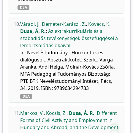
DEA
10.
Váradi, J.
,
Demeter-Karászi, Z.
,
Kovács, K.
,
Dusa, Á. R.
:
Az extrakurrikuláris és a
szabadidős tevékenységek összefüggései a
lemorzsolódás okaival.
In: Neveléstudomány - Horizontok és
dialógusok. Absztraktkötet. Szerk.: Varga
Aranka, Andl Helga, Molnár-Kovács Zsófia,
MTA Pedagógiai Tudományos Bizottság;
PTE BTK Neveléstudományi Intézet, Pécs,
34, 2019. ISBN: 9789634294733
DEA
11.
Markos, V.
,
Kocsis, Z.
,
Dusa, Á. R.
:
Different
Forms of Civil Activity and Employment in
Hungary and Abroad, and the Development