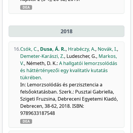
DEA
2018
16.
Csók, C.
,
Dusa, Á. R.
,
Hrabéczy, A.
,
Novák, I.
,
Demeter-Karászi, Z.
,
Ludescher, G.
,
Markos,
V.
,
Németh, D. K.
:
A hallgatói lemorzsolódás
és háttértényezői egy kvalitatív kutatás
tükrében.
In: Lemorzsolódás és perzisztencia a
felsőoktatásban. Szerk.: Pusztai Gabriella,
Szigeti Fruzsina, Debreceni Egyetemi Kiadó,
Debrecen, 38-62, 2018. ISBN:
9789633187548
DEA