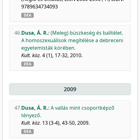
9789634734093
DEA
46.
Dusa, Á. R.
:
(Meleg) büszkeség és balítélet.
A homoszexuálisok megítélése a debreceni
egyetemisták körében.
Kult. köz.
4 (1), 17-32, 2010.
DEA
2009
47.
Dusa, Á. R.
:
A vallás mint csoportképző
tényező.
Kult. köz.
13 (3-4), 43-50, 2009.
DEA