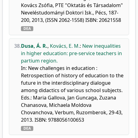
Kovács Zsófia, PTE "Oktatás és Társadalom"
Neveléstudományi Doktori Isk., Pécs, 187-
200, 2013, (ISSN 2062-1558) ISBN: 20621558
DEA
38.
Dusa, Á. R.
,
Kovács, E. M.
:
New inequalities
in higher education: pre-service teachers in
partium region.
In: New challenges in education :
Retrospection of history of education to the
future in the interdisciplinary dialogue
among didactics of various school subjects.
Eds.: Maria Gallova, Jan Guncaga, Zuzana
Chanasova, Michaela Moldova
Chovanchova, Verbum, Ruzomberok, 29-43,
2013. ISBN: 9788056100653
DEA