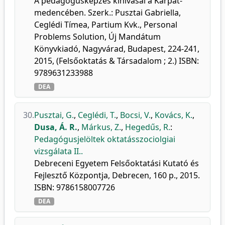
A pedagógusképzés kihívásai a Kárpát-
medencében. Szerk.: Pusztai Gabriella,
Ceglédi Tímea, Partium Kvk., Personal
Problems Solution, Új Mandátum
Könyvkiadó, Nagyvárad, Budapest, 224-241,
2015, (Felsőoktatás & Társadalom ; 2.) ISBN:
9789631233988
DEA
30.
Pusztai, G.
,
Ceglédi, T.
,
Bocsi, V.
,
Kovács, K.
,
Dusa, Á. R.
,
Márkus, Z.
,
Hegedűs, R.
:
Pedagógusjelöltek oktatásszociolgiai
vizsgálata II..
Debreceni Egyetem Felsőoktatási Kutató és
Fejlesztő Központja, Debrecen, 160 p., 2015.
ISBN: 9786158007726
DEA