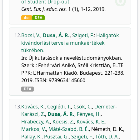
of Student Drop-out.
Cent. Eur. j. educ. res.
1 (1), 1-12, 2019.
doi
DEA
12.
Bocsi, V.
,
Dusa, Á. R.
,
Szigeti, F.
:
Hallgatók
kivándorlási tervei a munkaértékek
tükrében.
In: Új kutatások a neveléstudományokban.
Szerk.: Fehérvári Anikó, Széll Krisztián, ELTE
PPK; L'Harmattan Kiadó, Budapest, 221-238,
2019. ISBN: 9789634145660
DEA
13.
Kovács, K.
,
Ceglédi, T.
,
Csók, C.
,
Demeter-
Karászi, Z.
,
Dusa, Á. R.
,
Fényes, H.
,
Hrabéczy, A.
,
Kocsis, Z.
,
Kovács, K. E.
,
Markos, V.
,
Máté-Szabó, B. É.
,
Németh, D. K.
,
Pallay, K.
,
Pusztai, G.
,
Szigeti, F.
,
Tóth, D. A.
,