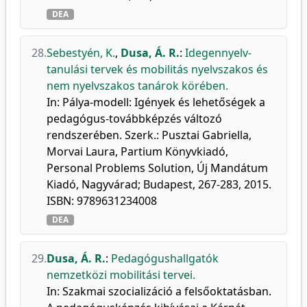
DEA
28.
Sebestyén, K.
,
Dusa, Á. R.
:
Idegennyelv-
tanulási tervek és mobilitás nyelvszakos és
nem nyelvszakos tanárok körében.
In: Pálya-modell: Igények és lehetőségek a
pedagógus-továbbképzés változó
rendszerében. Szerk.: Pusztai Gabriella,
Morvai Laura, Partium Könyvkiadó,
Personal Problems Solution, Új Mandátum
Kiadó, Nagyvárad; Budapest, 267-283, 2015.
ISBN: 9789631234008
DEA
29.
Dusa, Á. R.
:
Pedagógushallgatók
nemzetközi mobilitási tervei.
In: Szakmai szocializáció a felsőoktatásban.