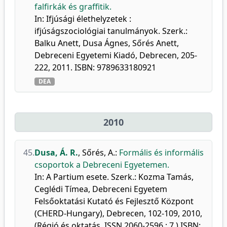
falfirkák és graffitik.
In: Ifjúsági élethelyzetek :
ifjúságszociológiai tanulmányok. Szerk.:
Balku Anett, Dusa Ágnes, Sőrés Anett,
Debreceni Egyetemi Kiadó, Debrecen, 205-
222, 2011. ISBN: 9789633180921
DEA
2010
45.
Dusa, Á. R.
,
Sőrés, A.
:
Formális és informális
csoportok a Debreceni Egyetemen.
In: A Partium esete. Szerk.: Kozma Tamás,
Ceglédi Tímea, Debreceni Egyetem
Felsőoktatási Kutató és Fejlesztő Központ
(CHERD-Hungary), Debrecen, 102-109, 2010,
(Régió és oktatás, ISSN 2060-2596 ; 7.) ISBN: