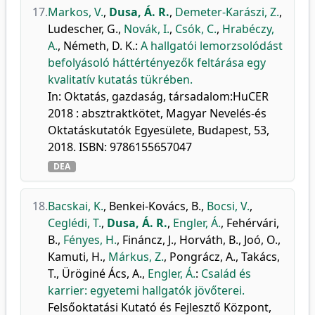
17.
Markos, V.
,
Dusa, Á. R.
,
Demeter-Karászi, Z.
,
Ludescher, G.
,
Novák, I.
,
Csók, C.
,
Hrabéczy,
A.
,
Németh, D. K.
:
A hallgatói lemorzsolódást
befolyásoló háttértényezők feltárása egy
kvalitatív kutatás tükrében.
In: Oktatás, gazdaság, társadalom:HuCER
2018 : absztraktkötet, Magyar Nevelés-és
Oktatáskutatók Egyesülete, Budapest, 53,
2018. ISBN: 9786155657047
DEA
18.
Bacskai, K.
,
Benkei-Kovács, B.
,
Bocsi, V.
,
Ceglédi, T.
,
Dusa, Á. R.
,
Engler, Á.
,
Fehérvári,
B.
,
Fényes, H.
,
Fináncz, J.
,
Horváth, B.
,
Joó, O.
,
Kamuti, H.
,
Márkus, Z.
,
Pongrácz, A.
,
Takács,
T.
,
Üröginé Ács, A.
,
Engler, Á.
:
Család és
karrier: egyetemi hallgatók jövőterei.
Felsőoktatási Kutató és Fejlesztő Központ,