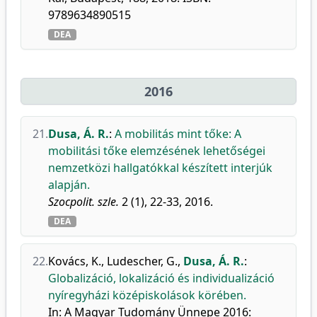
9789634890515
DEA
2016
21.
Dusa, Á. R.
:
A mobilitás mint tőke: A
mobilitási tőke elemzésének lehetőségei
nemzetközi hallgatókkal készített interjúk
alapján.
Szocpolit. szle.
2 (1), 22-33, 2016.
DEA
22.
Kovács, K.
,
Ludescher, G.
,
Dusa, Á. R.
:
Globalizáció, lokalizáció és individualizáció
nyíregyházi középiskolások körében.
In: A Magyar Tudomány Ünnepe 2016: