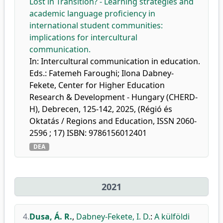
Lost in Transition? - Learning strategies and
academic language proficiency in
international student communities:
implications for intercultural
communication.
In: Intercultural communication in education.
Eds.: Fatemeh Faroughi; Ilona Dabney-
Fekete, Center for Higher Education
Research & Development - Hungary (CHERD-
H), Debrecen, 125-142, 2025, (Régió és
Oktatás / Regions and Education, ISSN 2060-
2596 ; 17) ISBN: 9786156012401
DEA
2021
4.
Dusa, Á. R.
,
Dabney-Fekete, I. D.
:
A külföldi