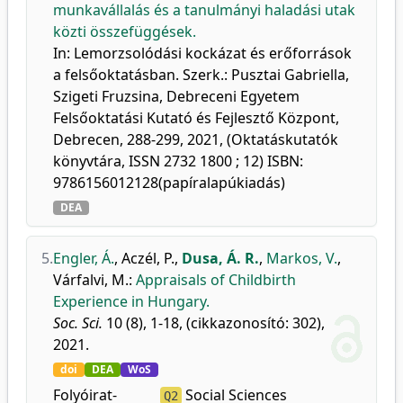
munkavállalás és a tanulmányi haladási utak
közti összefüggések.
In: Lemorzsolódási kockázat és erőforrások
a felsőoktatásban. Szerk.: Pusztai Gabriella,
Szigeti Fruzsina, Debreceni Egyetem
Felsőoktatási Kutató és Fejlesztő Központ,
Debrecen, 288-299, 2021, (Oktatáskutatók
könyvtára, ISSN 2732 1800 ; 12) ISBN:
9786156012128(papíralapúkiadás)
DEA
5.
Engler, Á.
,
Aczél, P.
,
Dusa, Á. R.
,
Markos, V.
,
Várfalvi, M.
:
Appraisals of Childbirth
Experience in Hungary.
Soc. Sci.
10 (8), 1-18, (cikkazonosító: 302),
2021.
doi
DEA
WoS
Folyóirat-
Social Sciences
Q2