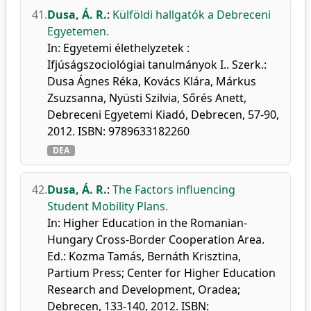
41.
Dusa, Á. R.
:
Külföldi hallgatók a Debreceni
Egyetemen.
In: Egyetemi élethelyzetek :
Ifjúságszociológiai tanulmányok I.. Szerk.:
Dusa Ágnes Réka, Kovács Klára, Márkus
Zsuzsanna, Nyüsti Szilvia, Sőrés Anett,
Debreceni Egyetemi Kiadó, Debrecen, 57-90,
2012. ISBN: 9789633182260
DEA
42.
Dusa, Á. R.
:
The Factors influencing
Student Mobility Plans.
In: Higher Education in the Romanian-
Hungary Cross-Border Cooperation Area.
Ed.: Kozma Tamás, Bernáth Krisztina,
Partium Press; Center for Higher Education
Research and Development, Oradea;
Debrecen, 133-140, 2012. ISBN: