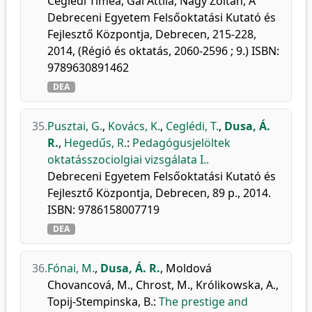
Ceglédi Tímea, Gál Attila, Nagy Zoltán, A
Debreceni Egyetem Felsőoktatási Kutató és
Fejlesztő Központja, Debrecen, 215-228,
2014, (Régió és oktatás, 2060-2596 ; 9.) ISBN:
9789630891462
DEA
35.
Pusztai, G.
,
Kovács, K.
,
Ceglédi, T.
,
Dusa, Á.
R.
,
Hegedűs, R.
:
Pedagógusjelöltek
oktatásszociolgiai vizsgálata I..
Debreceni Egyetem Felsőoktatási Kutató és
Fejlesztő Központja, Debrecen, 89 p., 2014.
ISBN: 9786158007719
DEA
36.
Fónai, M.
,
Dusa, Á. R.
,
Moldová
Chovancová, M.
,
Chrost, M.
,
Królikowska, A.
,
Topij-Stempinska, B.
:
The prestige and