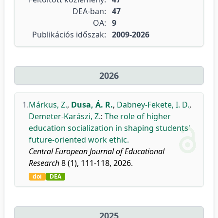
DEA-ban:
47
OA:
9
Publikációs időszak:
2009-2026
2026
1.
Márkus, Z.
,
Dusa, Á. R.
,
Dabney-Fekete, I. D.
,
Demeter-Karászi, Z.
:
The role of higher
education socialization in shaping students'
future-oriented work ethic.
Central European Journal of Educational
Research
8 (1), 111-118, 2026.
doi
DEA
2025