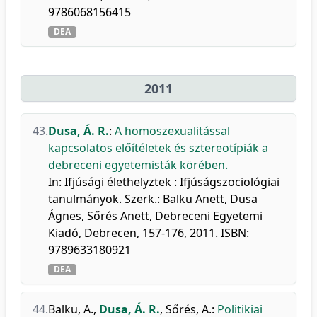
9786068156415
DEA
2011
43.
Dusa, Á. R.
:
A homoszexualitással
kapcsolatos előítéletek és sztereotípiák a
debreceni egyetemisták körében.
In: Ifjúsági élethelyztek : Ifjúságszociológiai
tanulmányok. Szerk.: Balku Anett, Dusa
Ágnes, Sőrés Anett, Debreceni Egyetemi
Kiadó, Debrecen, 157-176, 2011. ISBN:
9789633180921
DEA
44.
Balku, A.
,
Dusa, Á. R.
,
Sőrés, A.
:
Politikiai