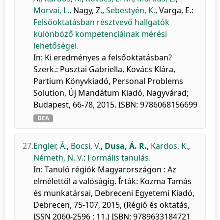
Morvai, L.
,
Nagy, Z.
,
Sebestyén, K.
,
Varga, E.
:
Felsőoktatásban résztvevő hallgatók
különböző kompetenciáinak mérési
lehetőségei.
In: Ki eredményes a felsőoktatásban?
Szerk.: Pusztai Gabriella, Kovács Klára,
Partium Könyvkiadó, Personal Problems
Solution, Új Mandátum Kiadó, Nagyvárad;
Budapest, 66-78, 2015. ISBN: 9786068156699
DEA
27.
Engler, Á.
,
Bocsi, V.
,
Dusa, Á. R.
,
Kardos, K.
,
Németh, N. V.
:
Formális tanulás.
In: Tanuló régiók Magyarországon : Az
elmélettől a valóságig. Írták: Kozma Tamás
és munkatársai, Debreceni Egyetemi Kiadó,
Debrecen, 75-107, 2015, (Régió és oktatás,
ISSN 2060-2596 ; 11.) ISBN: 9789633184721