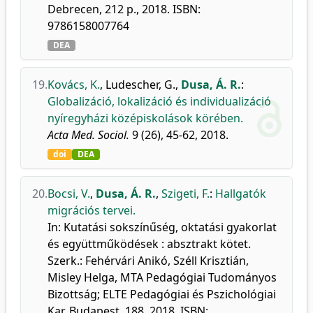
Debrecen, 212 p., 2018. ISBN:
9786158007764
DEA
19.
Kovács, K.
,
Ludescher, G.
,
Dusa, Á. R.
:
Globalizáció, lokalizáció és individualizáció
nyíregyházi középiskolások körében.
Acta Med. Sociol.
9 (26), 45-62, 2018.
doi
DEA
20.
Bocsi, V.
,
Dusa, Á. R.
,
Szigeti, F.
:
Hallgatók
migrációs tervei.
In: Kutatási sokszínűség, oktatási gyakorlat
és együttműködések : absztrakt kötet.
Szerk.: Fehérvári Anikó, Széll Krisztián,
Misley Helga, MTA Pedagógiai Tudományos
Bizottság; ELTE Pedagógiai és Pszichológiai
Kar, Budapest, 188, 2018. ISBN: