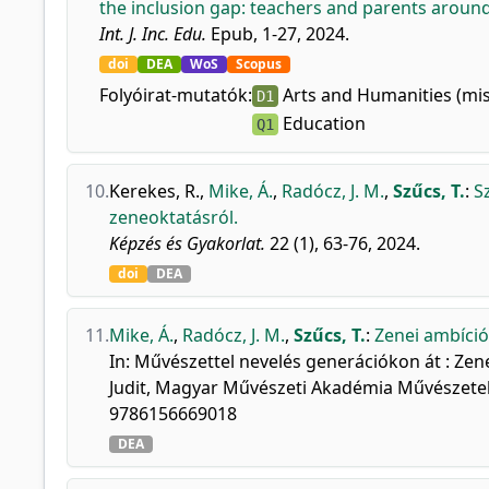
the inclusion gap: teachers and parents aroun
Int. J. Inc. Edu.
Epub, 1-27, 2024.
doi
DEA
WoS
Scopus
Folyóirat-mutatók:
Arts and Humanities (mis
D1
Education
Q1
10.
Kerekes, R.
,
Mike, Á.
,
Radócz, J. M.
,
Szűcs, T.
:
S
zeneoktatásról.
Képzés és Gyakorlat.
22 (1), 63-76, 2024.
doi
DEA
11.
Mike, Á.
,
Radócz, J. M.
,
Szűcs, T.
:
Zenei ambíció
In: Művészettel nevelés generációkon át : Ze
Judit, Magyar Művészeti Akadémia Művészetelm
9786156669018
DEA