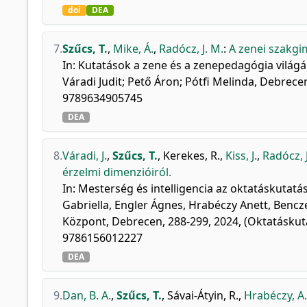
doi
DEA
7.
Szűcs, T.
,
Mike, Á.
,
Radócz, J. M.
:
A zenei szakgi
In: Kutatások a zene és a zenepedagógia világá
Váradi Judit; Pető Áron; Pótfi Melinda, Debrec
9789634905745
DEA
8.
Váradi, J.
,
Szűcs, T.
,
Kerekes, R.
,
Kiss, J.
,
Radócz, 
érzelmi dimenzióiról.
In: Mesterség és intelligencia az oktatáskutat
Gabriella, Engler Ágnes, Hrabéczy Anett, Benc
Központ, Debrecen, 288-299, 2024, (Oktatáskuta
9786156012227
DEA
9.
Dan, B. A.
,
Szűcs, T.
,
Sávai-Átyin, R.
,
Hrabéczy, A.