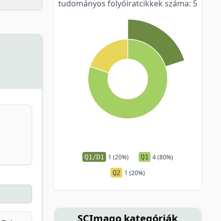
tudományos folyóiratcikkek száma: 5
Q1/D1
1 (20%)
Q1
4 (80%)
Q2
1 (20%)
SCImago kategóriák