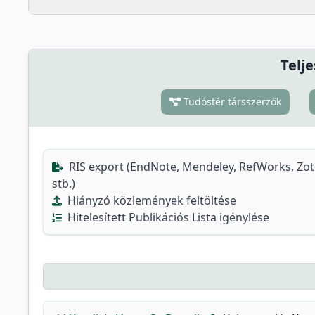
Telje
Tudóstér társszerzők
RIS export (EndNote, Mendeley, RefWorks, Zo
stb.)
Hiányzó közlemények feltöltése
Hitelesített Publikációs Lista igénylése