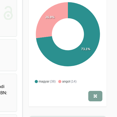
26.9%
73.1%
magyar
(38)
angol
(14)
adi
SBN: