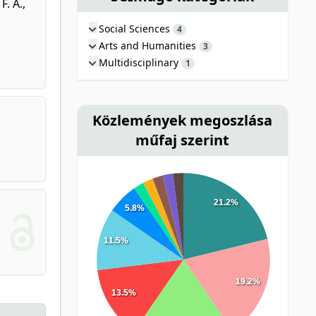
F. A.
,
Social Sciences
4
Arts and Humanities
3
Multidisciplinary
1
Közlemények megoszlása
műfaj szerint
21.2%
5.8%
11.5%
19.2%
13.5%