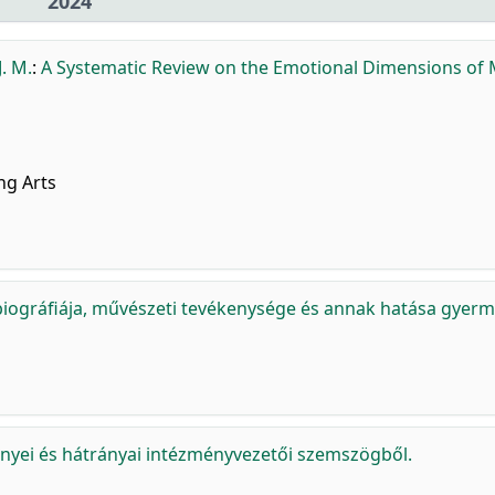
2024
J. M.
:
A Systematic Review on the Emotional Dimensions of 
ng Arts
 biográfiája, művészeti tevékenysége és annak hatása gyer
őnyei és hátrányai intézményvezetői szemszögből.