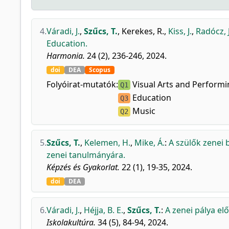
4.
Váradi, J.
,
Szűcs, T.
,
Kerekes, R.
,
Kiss, J.
,
Radócz, 
Education.
Harmonia.
24 (2), 236-246, 2024.
doi
DEA
Scopus
Folyóirat-mutatók:
Visual Arts and Performi
Q1
Education
Q3
Music
Q2
5.
Szűcs, T.
,
Kelemen, H.
,
Mike, Á.
:
A szülők zenei
zenei tanulmányára.
Képzés és Gyakorlat.
22 (1), 19-35, 2024.
doi
DEA
6.
Váradi, J.
,
Héjja, B. E.
,
Szűcs, T.
:
A zenei pálya el
Iskolakultúra.
34 (5), 84-94, 2024.