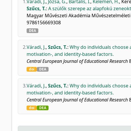
1.
Váradi, J.
,
Józsa, G.
,
Bartalis, I.
,
Kelemen, H.
,
Kere
Szűcs, T.
:
A szülők szerepe az alapfokú zeneokta
Magyar Művészeti Akadémia Művészetelméleti és
9786156669308
DEA
2.
Váradi, J.
,
Szűcs, T.
:
Why do individuals choose a 
motivation-, and identity-based factors.
Central European Journal of Educational Research
8
doi
DEA
3.
Váradi, J.
,
Szűcs, T.
:
Why do individuals choose a 
motivation-, and identity-based factors.
Central European Journal of Educational Research
8
doi
DEA