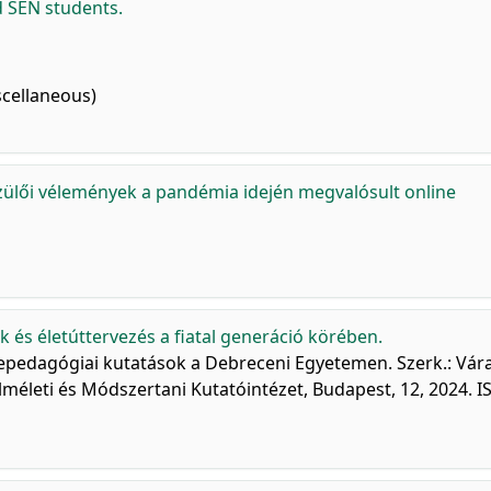
d SEN students.
cellaneous)
zülői vélemények a pandémia idején megvalósult online
k és életúttervezés a fiatal generáció körében.
nepedagógiai kutatások a Debreceni Egyetemen. Szerk.: Vár
életi és Módszertani Kutatóintézet, Budapest, 12, 2024. I