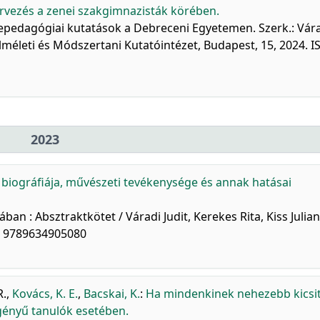
ervezés a zenei szakgimnazisták körében.
nepedagógiai kutatások a Debreceni Egyetemen. Szerk.: Vár
életi és Módszertani Kutatóintézet, Budapest, 15, 2024. I
2023
 biográfiája, művészeti tevékenysége és annak hatásai
an : Absztraktkötet / Váradi Judit, Kerekes Rita, Kiss Julia
: 9789634905080
R.
,
Kovács, K. E.
,
Bacskai, K.
:
Ha mindenkinek nehezebb kicsit
igényű tanulók esetében.