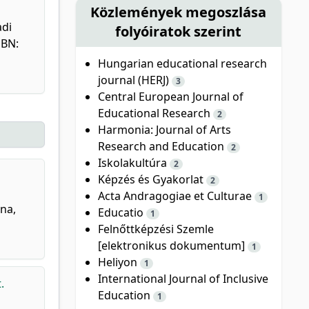
Közlemények megoszlása
adi
folyóiratok szerint
SBN:
Hungarian educational research
journal (HERJ)
3
Central European Journal of
Educational Research
2
Harmonia: Journal of Arts
Research and Education
2
Iskolakultúra
2
Képzés és Gyakorlat
2
Acta Andragogiae et Culturae
1
nna,
Educatio
1
Felnőttképzési Szemle
[elektronikus dokumentum]
1
Heliyon
1
International Journal of Inclusive
.
Education
1