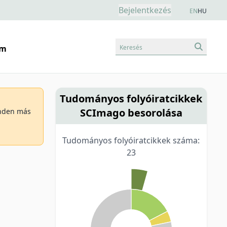
Bejelentkezés
EN
HU
Keresés
am
Tudományos folyóiratcikkek
SCImago besorolása
minden más
Tudományos folyóiratcikkek száma:
23