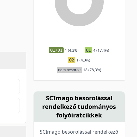
Q1/D1
1 (4,3%)
Q1
4 (17,4%)
Q2
1 (4,3%)
nem besorolt
18 (78,3%)
SCImago besorolással
rendelkező tudományos
folyóiratcikkek
SCImago besorolással rendelkező