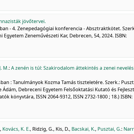
mnazisták jövőtervei.
ban - 4. Zenepedagógiai konferencia - Absztraktkötet. Szerk
eni Egyetem Zeneművészeti Kar, Debrecen, 54, 2024. ISBN:
J. M.
:
A zenén is túl: Szakirodalom áttekintés a zenei nevelés
ásban : Tanulmányok Kozma Tamás tiszteletére. Szerk.: Puszt
ze Ádám, Debreceni Egyetem Felsőoktatási Kutató és Fejlesz
tók könyvtára, ISSN 2064-9312, ISSN 2732-1800 ; 18.) ISBN:
,
Kovács, K. E.
,
Ridzig, G.
,
Kis, D.
,
Bacskai, K.
,
Pusztai, G.
:
Nar