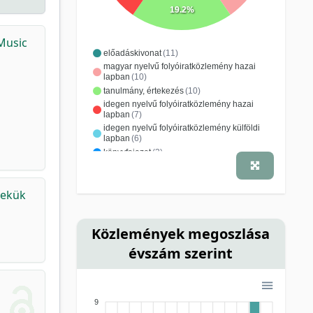
19.2%
Music
előadáskivonat
(11)
magyar nyelvű folyóiratközlemény hazai
lapban
(10)
tanulmány, értekezés
(10)
idegen nyelvű folyóiratközlemény hazai
lapban
(7)
idegen nyelvű folyóiratközlemény külföldi
lapban
(6)
könyvfejezet
(3)
konferenciakiadvány
(1)
kutatási jelentés
(1)
mekük
recenzió, könyvismertetés
(1)
szakkönyv
(1)
tanulmánygyűjtemény
(1)
Közlemények megoszlása
évszám szerint
9