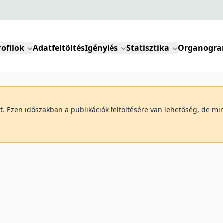
rofilok
Adatfeltöltés
Igénylés
Statisztika
Organogr
art. Ezen időszakban a publikációk feltöltésére van lehetőség, de 