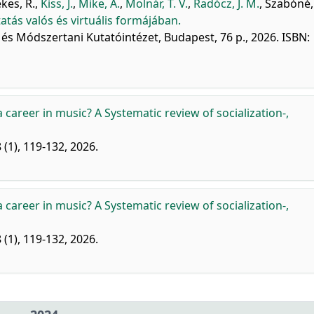
kes, R.
,
Kiss, J.
,
Mike, Á.
,
Molnár, T. V.
,
Radócz, J. M.
,
Szabóné, 
tás valós és virtuális formájában.
 Módszertani Kutatóintézet, Budapest, 76 p., 2026. ISBN:
career in music? A Systematic review of socialization-,
 (1), 119-132, 2026.
career in music? A Systematic review of socialization-,
 (1), 119-132, 2026.