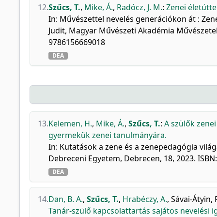
12.
Szűcs, T.
,
Mike, Á.
,
Radócz, J. M.
:
Zenei életútt
In: Művészettel nevelés generációkon át : Ze
Judit, Magyar Művészeti Akadémia Művészetelm
9786156669018
DEA
13.
Kelemen, H.
,
Mike, Á.
,
Szűcs, T.
:
A szülők zenei
gyermekük zenei tanulmányára.
In: Kutatások a zene és a zenepedagógia világáb
Debreceni Egyetem, Debrecen, 18, 2023. ISBN
DEA
14.
Dan, B. A.
,
Szűcs, T.
,
Hrabéczy, A.
,
Sávai-Átyin, 
Tanár-szülő kapcsolattartás sajátos nevelési 