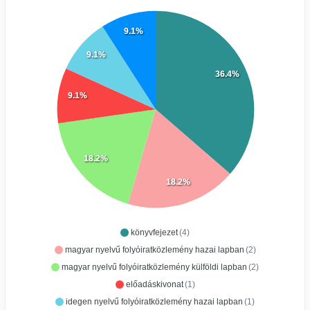
9.1%
9.1%
36.4%
9.1%
18.2%
18.2%
könyvfejezet
(4)
magyar nyelvű folyóiratközlemény hazai lapban
(2)
magyar nyelvű folyóiratközlemény külföldi lapban
(2)
előadáskivonat
(1)
idegen nyelvű folyóiratközlemény hazai lapban
(1)