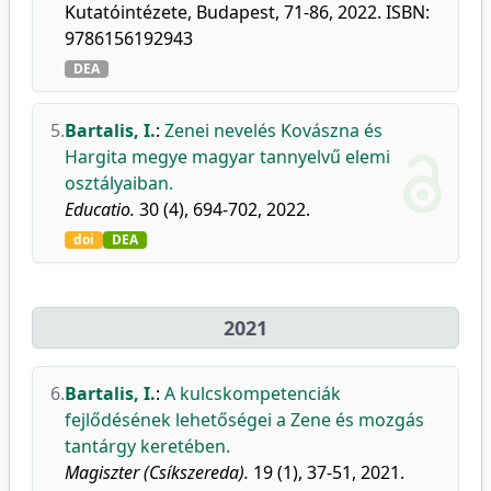
Kutatóintézete, Budapest, 71-86, 2022. ISBN:
9786156192943
DEA
5.
Bartalis, I.
:
Zenei nevelés Kovászna és
Hargita megye magyar tannyelvű elemi
osztályaiban.
Educatio.
30 (4), 694-702, 2022.
doi
DEA
2021
6.
Bartalis, I.
:
A kulcskompetenciák
fejlődésének lehetőségei a Zene és mozgás
tantárgy keretében.
Magiszter (Csíkszereda).
19 (1), 37-51, 2021.