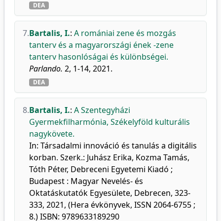
DEA
7.
Bartalis, I.
:
A romániai zene és mozgás
tanterv és a magyarországi ének -zene
tanterv hasonlóságai és különbségei.
Parlando.
2, 1-14, 2021.
DEA
8.
Bartalis, I.
:
A Szentegyházi
Gyermekfilharmónia, Székelyföld kulturális
nagykövete.
In: Társadalmi innováció és tanulás a digitális
korban. Szerk.: Juhász Erika, Kozma Tamás,
Tóth Péter, Debreceni Egyetemi Kiadó ;
Budapest : Magyar Nevelés- és
Oktatáskutatók Egyesülete, Debrecen, 323-
333, 2021, (Hera évkönyvek, ISSN 2064-6755 ;
8.) ISBN: 9789633189290