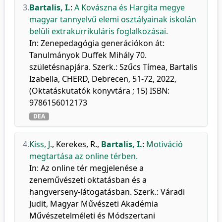
3.
Bartalis, I.
:
A Kovászna és Hargita megye
magyar tannyelvű elemi osztályainak iskolán
belüli extrakurrikuláris foglalkozásai.
In: Zenepedagógia generációkon át:
Tanulmányok Duffek Mihály 70.
születésnapjára. Szerk.: Szűcs Tímea, Bartalis
Izabella, CHERD, Debrecen, 51-72, 2022,
(Oktatáskutatók könyvtára ; 15) ISBN:
9786156012173
DEA
4.
Kiss, J.
,
Kerekes, R.
,
Bartalis, I.
:
Motiváció
megtartása az online térben.
In: Az online tér megjelenése a
zeneművészeti oktatásban és a
hangverseny-látogatásban. Szerk.: Váradi
Judit, Magyar Művészeti Akadémia
Művészetelméleti és Módszertani