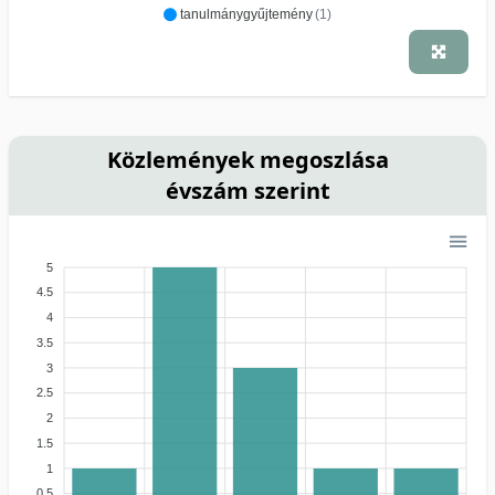
tanulmánygyűjtemény
(1)
Közlemények megoszlása
évszám szerint
5
4.5
4
3.5
3
2.5
2
1.5
1
0.5