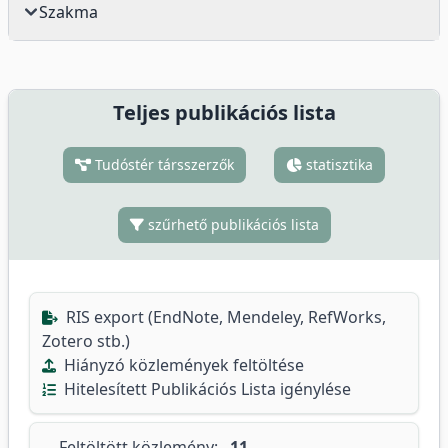
Szakma
Teljes publikációs lista
Tudóstér társszerzők
statisztika
szűrhető publikációs lista
RIS export (EndNote, Mendeley, RefWorks,
Zotero stb.)
Hiányzó közlemények feltöltése
Hitelesített Publikációs Lista igénylése
Feltöltött közlemény:
11