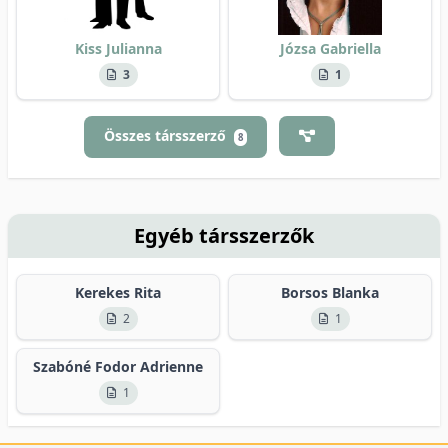
Kiss Julianna
Józsa Gabriella
3
1
Összes társszerző
8
Egyéb társszerzők
Kerekes Rita
Borsos Blanka
2
1
Szabóné Fodor Adrienne
1