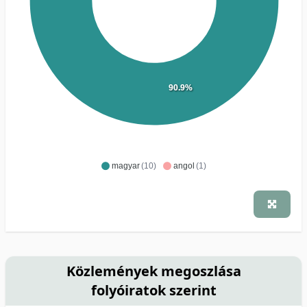
90.9%
magyar
(10)
angol
(1)
Közlemények megoszlása
folyóiratok szerint