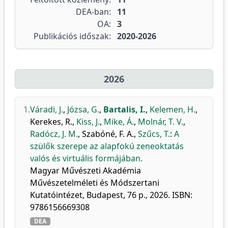
DEA-ban:
11
OA:
3
Publikációs időszak:
2020-2026
2026
1.
Váradi, J.
,
Józsa, G.
,
Bartalis, I.
,
Kelemen, H.
,
Kerekes, R.
,
Kiss, J.
,
Mike, Á.
,
Molnár, T. V.
,
Radócz, J. M.
,
Szabóné, F. A.
,
Szűcs, T.
:
A
szülők szerepe az alapfokú zeneoktatás
valós és virtuális formájában.
Magyar Művészeti Akadémia
Művészetelméleti és Módszertani
Kutatóintézet, Budapest, 76 p., 2026. ISBN:
9786156669308
DEA