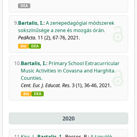
DEA
9.
Bartalis, I.
:
A zenepedagógiai módszerek
sokszínűsége a zene és mozgás órán.
PedActa.
11 (2), 67-76, 2021.
doi
DEA
10.
Bartalis, I.
:
Primary School Extracurricular
Music Activities in Covasna and Harghita
Counties.
Cent. Eur. J. Educat. Res.
3 (1), 36-46, 2021.
doi
DEA
2020
11.
Kiss, J.
,
Bartalis, I.
,
Borsos, B.
:
A tanulók