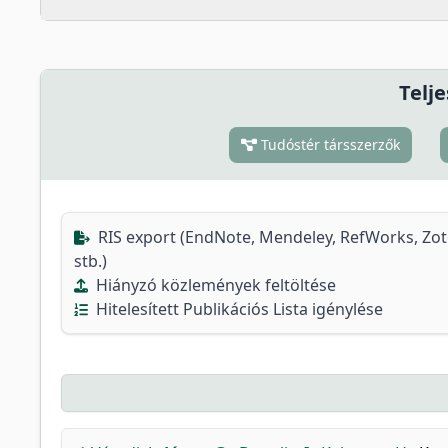
Telje
Tudóstér társszerzők
RIS export (EndNote, Mendeley, RefWorks, Zo
stb.)
Hiányzó közlemények feltöltése
Hitelesített Publikációs Lista igénylése