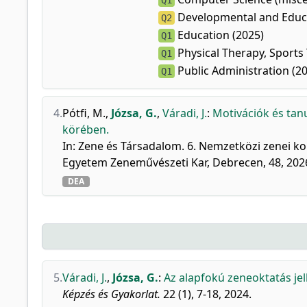
Q1
Developmental and Educa
Q2
Education (2025)
Q1
Physical Therapy, Sports 
Q1
Public Administration (2
Q1
4.
Pótfi, M.
,
Józsa, G.
,
Váradi, J.
:
Motivációk és tanu
körében.
In: Zene és Társadalom. 6. Nemzetközi zenei kon
Egyetem Zeneművészeti Kar, Debrecen, 48, 202
DEA
5.
Váradi, J.
,
Józsa, G.
:
Az alapfokú zeneoktatás jell
Képzés és Gyakorlat.
22 (1), 7-18, 2024.