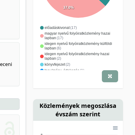
37.0%
előadáskivonat
(17)
magyar nyelvű folyóiratközlemény hazai
lapban
(17)
idegen nyelvű folyóiratközlemény külföldi
lapban
(6)
idegen nyelvű folyóiratközlemény hazai
lapban
(2)
receni
könyvfejezet
(2)
tanulmány, értekezés
(1)
tanulmánygyűjtemény
(1)
Közlemények megoszlása
évszám szerint
8