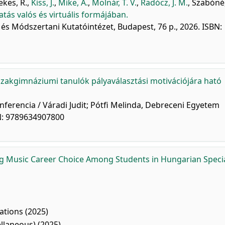
ekes, R.
,
Kiss, J.
,
Mike, Á.
,
Molnár, T. V.
,
Radócz, J. M.
,
Szabóné, 
tás valós és virtuális formájában.
 Módszertani Kutatóintézet, Budapest, 76 p., 2026. ISBN:
zakgimnáziumi tanulók pályaválasztási motivációjára ható
nferencia / Váradi Judit; Pótfi Melinda, Debreceni Egyetem
BN: 9789634907800
ng Music Career Choice Among Students in Hungarian Specia
tions (2025)
llaneous) (2025)