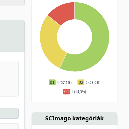
Q1
4 (57,1%)
Q2
2 (28,6%)
Q4
1 (14,3%)
SCImago kategóriák