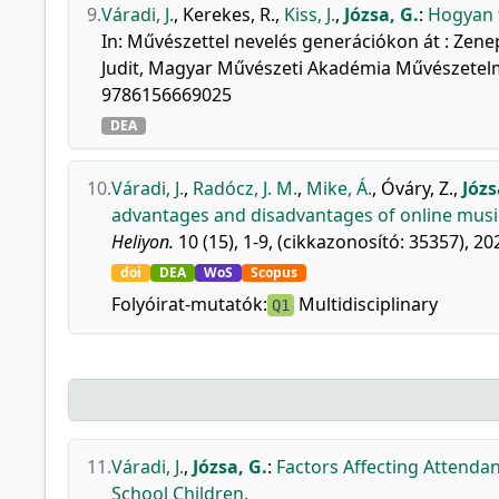
9.
Váradi, J.
,
Kerekes, R.
,
Kiss, J.
,
Józsa, G.
:
Hogyan t
In: Művészettel nevelés generációkon át : Zen
Judit, Magyar Művészeti Akadémia Művészetelmé
9786156669025
DEA
10.
Váradi, J.
,
Radócz, J. M.
,
Mike, Á.
,
Óváry, Z.
,
Józs
advantages and disadvantages of online musi
Heliyon.
10 (15), 1-9, (cikkazonosító: 35357), 20
doi
DEA
WoS
Scopus
Folyóirat-mutatók:
Multidisciplinary
Q1
11.
Váradi, J.
,
Józsa, G.
:
Factors Affecting Attenda
School Children.