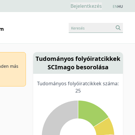
Bejelentkezés
EN
HU
Keresés
am
Tudományos folyóiratcikkek
SCImago besorolása
minden más
Tudományos folyóiratcikkek száma:
25