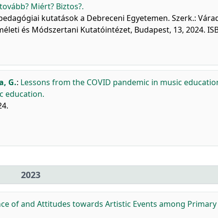
ovább? Miért? Biztos?.
epedagógiai kutatások a Debreceni Egyetemen. Szerk.: Vára
leti és Módszertani Kutatóintézet, Budapest, 13, 2024. IS
a, G.
:
Lessons from the COVID pandemic in music educatio
c education.
24.
2023
nce of and Attitudes towards Artistic Events among Primary