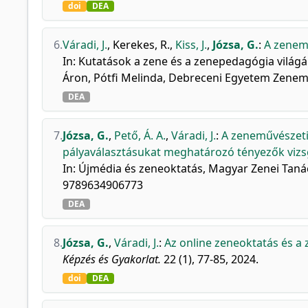
doi
DEA
6.
Váradi, J.
,
Kerekes, R.
,
Kiss, J.
,
Józsa, G.
:
A zenemű
In: Kutatások a zene és a zenepedagógia világá
Áron, Pótfi Melinda, Debreceni Egyetem Zenemű
DEA
7.
Józsa, G.
,
Pető, Á. A.
,
Váradi, J.
:
A zeneművészeti 
pályaválasztásukat meghatározó tényezők vizs
In: Újmédia és zeneoktatás, Magyar Zenei Taná
9789634906773
DEA
8.
Józsa, G.
,
Váradi, J.
:
Az online zeneoktatás és a 
Képzés és Gyakorlat.
22 (1), 77-85, 2024.
doi
DEA