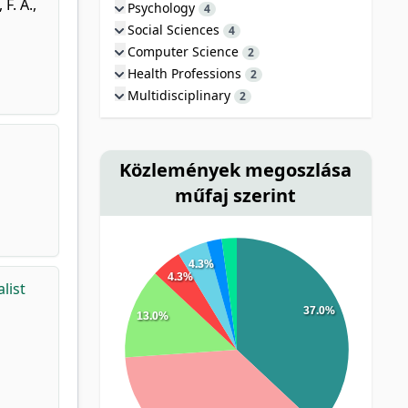
F. A.
,
Psychology
4
Social Sciences
4
Computer Science
2
Health Professions
2
Multidisciplinary
2
Közlemények megoszlása
műfaj szerint
4.3%
4.3%
list
37.0%
13.0%