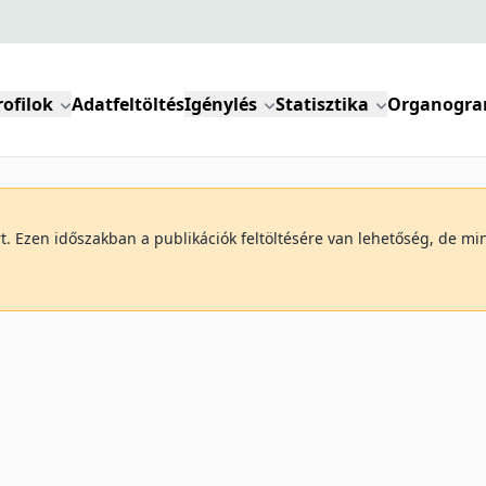
rofilok
Adatfeltöltés
Igénylés
Statisztika
Organogr
art. Ezen időszakban a publikációk feltöltésére van lehetőség, de 