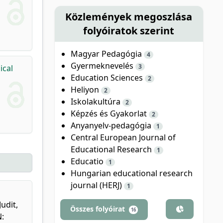
Közlemények megoszlása
folyóiratok szerint
Magyar Pedagógia
4
Gyermeknevelés
3
ical
Education Sciences
2
Heliyon
2
Iskolakultúra
2
Képzés és Gyakorlat
2
Anyanyelv-pedagógia
1
Central European Journal of
Educational Research
1
Educatio
1
Hungarian educational research
journal (HERJ)
1
udit,
Összes folyóirat
16
N: