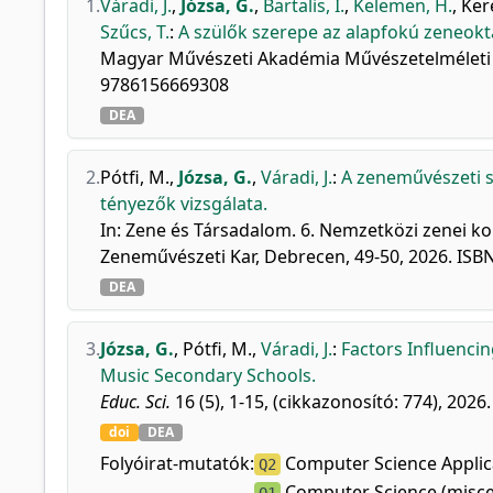
1.
Váradi, J.
,
Józsa, G.
,
Bartalis, I.
,
Kelemen, H.
,
Ker
Szűcs, T.
:
A szülők szerepe az alapfokú zeneokta
Magyar Művészeti Akadémia Művészetelméleti és
9786156669308
DEA
2.
Pótfi, M.
,
Józsa, G.
,
Váradi, J.
:
A zeneművészeti s
tényezők vizsgálata.
In: Zene és Társadalom. 6. Nemzetközi zenei ko
Zeneművészeti Kar, Debrecen, 49-50, 2026. IS
DEA
3.
Józsa, G.
,
Pótfi, M.
,
Váradi, J.
:
Factors Influenci
Music Secondary Schools.
Educ. Sci.
16 (5), 1-15, (cikkazonosító: 774), 2026.
doi
DEA
Folyóirat-mutatók:
Computer Science Applica
Q2
Computer Science (misce