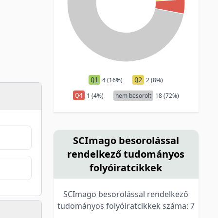
Q1
4 (16%)
Q2
2 (8%)
Q4
1 (4%)
nem besorolt
18 (72%)
SCImago besorolással
rendelkező tudományos
folyóiratcikkek
SCImago besorolással rendelkező
tudományos folyóiratcikkek száma: 7