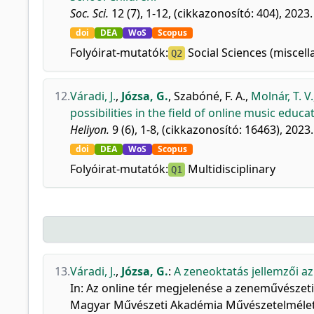
Soc. Sci.
12 (7), 1-12, (cikkazonosító: 404), 2023.
doi
DEA
WoS
Scopus
Folyóirat-mutatók:
Social Sciences (miscel
Q2
12.
Váradi, J.
,
Józsa, G.
,
Szabóné, F. A.
,
Molnár, T. V.
possibilities in the field of online music edu
Heliyon.
9 (6), 1-8, (cikkazonosító: 16463), 2023.
doi
DEA
WoS
Scopus
Folyóirat-mutatók:
Multidisciplinary
Q1
13.
Váradi, J.
,
Józsa, G.
:
A zeneoktatás jellemzői a
In: Az online tér megjelenése a zeneművészeti
Magyar Művészeti Akadémia Művészetelméleti 