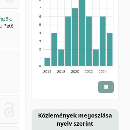
7
6
yezők.
.: Pető
5
4
3
2
1
0
2014
2018
2020
2022
2024
Közlemények megoszlása
nyelv szerint