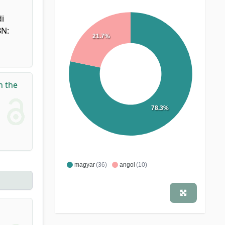
di
BN:
21.7%
n the
78.3%
magyar
(36)
angol
(10)