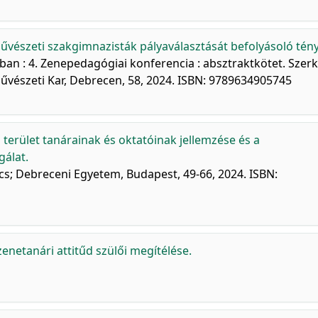
vészeti szakgimnazisták pályaválasztását befolyásoló tén
ban : 4. Zenepedagógiai konferencia : absztraktkötet. Szerk
vészeti Kar, Debrecen, 58, 2024. ISBN: 9789634905745
terület tanárainak és oktatóinak jellemzése és a
gálat.
cs; Debreceni Egyetem, Budapest, 49-66, 2024. ISBN:
zenetanári attitűd szülői megítélése.