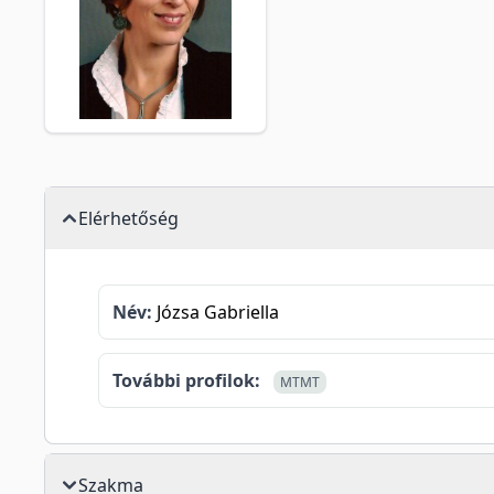
Elérhetőség
Név:
Józsa Gabriella
További profilok:
MTMT
Szakma