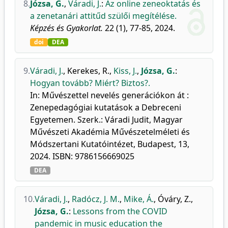
8.
Józsa, G.
,
Váradi, J.
:
Az online zeneoktatás és
a zenetanári attitűd szülői megítélése.
Képzés és Gyakorlat.
22 (1), 77-85, 2024.
doi
DEA
9.
Váradi, J.
,
Kerekes, R.
,
Kiss, J.
,
Józsa, G.
:
Hogyan tovább? Miért? Biztos?.
In: Művészettel nevelés generációkon át :
Zenepedagógiai kutatások a Debreceni
Egyetemen. Szerk.: Váradi Judit, Magyar
Művészeti Akadémia Művészetelméleti és
Módszertani Kutatóintézet, Budapest, 13,
2024. ISBN: 9786156669025
DEA
10.
Váradi, J.
,
Radócz, J. M.
,
Mike, Á.
,
Óváry, Z.
,
Józsa, G.
:
Lessons from the COVID
pandemic in music education the