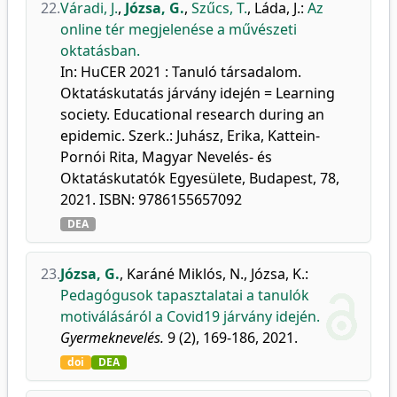
22.
Váradi, J.
,
Józsa, G.
,
Szűcs, T.
,
Láda, J.
:
Az
online tér megjelenése a művészeti
oktatásban.
In: HuCER 2021 : Tanuló társadalom.
Oktatáskutatás járvány idején = Learning
society. Educational research during an
epidemic. Szerk.: Juhász, Erika, Kattein-
Pornói Rita, Magyar Nevelés- és
Oktatáskutatók Egyesülete, Budapest, 78,
2021. ISBN: 9786155657092
DEA
23.
Józsa, G.
,
Karáné Miklós, N.
,
Józsa, K.
:
Pedagógusok tapasztalatai a tanulók
motiválásáról a Covid19 járvány idején.
Gyermeknevelés.
9 (2), 169-186, 2021.
doi
DEA