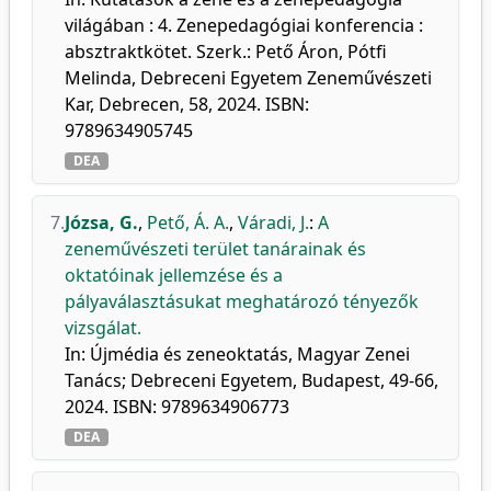
világában : 4. Zenepedagógiai konferencia :
absztraktkötet. Szerk.: Pető Áron, Pótfi
Melinda, Debreceni Egyetem Zeneművészeti
Kar, Debrecen, 58, 2024. ISBN:
9789634905745
DEA
7.
Józsa, G.
,
Pető, Á. A.
,
Váradi, J.
:
A
zeneművészeti terület tanárainak és
oktatóinak jellemzése és a
pályaválasztásukat meghatározó tényezők
vizsgálat.
In: Újmédia és zeneoktatás, Magyar Zenei
Tanács; Debreceni Egyetem, Budapest, 49-66,
2024. ISBN: 9789634906773
DEA