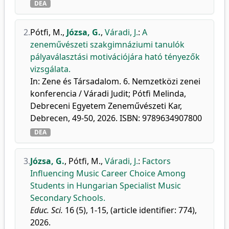
DEA
2.
Pótfi, M.
,
Józsa, G.
,
Váradi, J.
:
A
zeneművészeti szakgimnáziumi tanulók
pályaválasztási motivációjára ható tényezők
vizsgálata.
In: Zene és Társadalom. 6. Nemzetközi zenei
konferencia / Váradi Judit; Pótfi Melinda,
Debreceni Egyetem Zeneművészeti Kar,
Debrecen, 49-50, 2026. ISBN: 9789634907800
DEA
3.
Józsa, G.
,
Pótfi, M.
,
Váradi, J.
:
Factors
Influencing Music Career Choice Among
Students in Hungarian Specialist Music
Secondary Schools.
Educ. Sci.
16 (5), 1-15, (article identifier: 774),
2026.