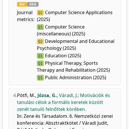
doi
DEA
Journal
Computer Science Applications
Q2
metrics:
(2025)
Computer Science
Q1
(miscellaneous) (2025)
Developmental and Educational
Q2
Psychology (2025)
Education (2025)
Q1
Physical Therapy, Sports
Q1
Therapy and Rehabilitation (2025)
Public Administration (2025)
Q1
4.
Pótfi, M.
,
Józsa, G.
,
Váradi, J.
:
Motivációk és
tanulási célok a formális keretek között
zenét tanuló felnőttek körében.
In: Zene és Társadalom. 6. Nemzetközi zenei
konferencia: Absztraktkötet / Váradi Judit,