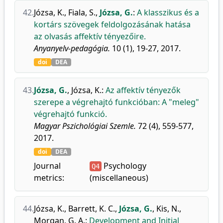
42.
Józsa, K.
,
Fiala, S.
,
Józsa, G.
:
A klasszikus és a
kortárs szövegek feldolgozásának hatása
az olvasás affektív tényezőire.
Anyanyelv-pedagógia.
10 (1), 19-27, 2017.
doi
DEA
43.
Józsa, G.
,
Józsa, K.
:
Az affektív tényezők
szerepe a végrehajtó funkcióban: A "meleg"
végrehajtó funkció.
Magyar Pszichológiai Szemle.
72 (4), 559-577,
2017.
doi
DEA
Journal
Psychology
Q4
metrics:
(miscellaneous)
44.
Józsa, K.
,
Barrett, K. C.
,
Józsa, G.
,
Kis, N.
,
Morgan, G. A.
:
Development and Initial