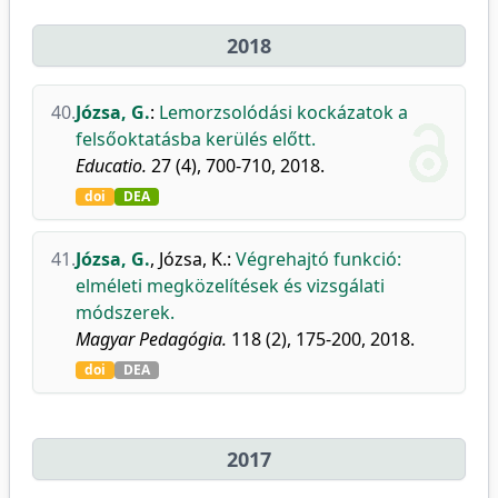
2018
40.
Józsa, G.
:
Lemorzsolódási kockázatok a
felsőoktatásba kerülés előtt.
Educatio.
27 (4), 700-710, 2018.
doi
DEA
41.
Józsa, G.
,
Józsa, K.
:
Végrehajtó funkció:
elméleti megközelítések és vizsgálati
módszerek.
Magyar Pedagógia.
118 (2), 175-200, 2018.
doi
DEA
2017