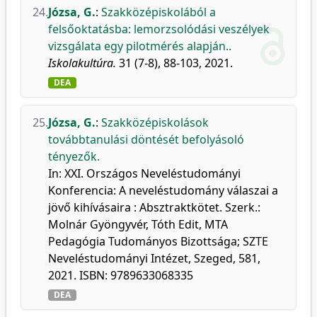
24.
Józsa, G.
:
Szakközépiskolából a
felsőoktatásba: lemorzsolódási veszélyek
vizsgálata egy pilotmérés alapján..
Iskolakultúra.
31 (7-8), 88-103, 2021.
DEA
25.
Józsa, G.
:
Szakközépiskolások
továbbtanulási döntését befolyásoló
tényezők.
In: XXI. Országos Neveléstudományi
Konferencia: A neveléstudomány válaszai a
jövő kihívásaira : Absztraktkötet. Szerk.:
Molnár Gyöngyvér, Tóth Edit, MTA
Pedagógia Tudományos Bizottsága; SZTE
Neveléstudományi Intézet, Szeged, 581,
2021. ISBN: 9789633068335
DEA