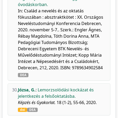
óvodáskorban.
In: Család a nevelés és az oktatás
fókuszában : absztraktkötet : XX. Országos
Neveléstudományi Konferencia Debrecen,
2020. november 5-7.. Szerk.: Engler Ágnes,
Rébay Magdolna, Tóth Dorina Anna, MTA
Pedagógiai Tudományos Bizottság;
Debreceni Egyetem BTK Nevelés- és
Művelődéstudományi Intézet; Kopp Mária
Intézet a Népesedésért és a Családokért,
Debrecen, 212, 2020. ISBN: 9789634902584
DEA
30.
Józsa, G.
:
Lemorzsolódási kockázat és
jelentkezés a felsőoktatásba.
Képzés és Gyakorlat.
18 (1-2), 55-66, 2020.
doi
DEA