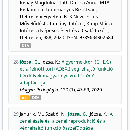
Rébay Magdolna, Tóth Dorina Anna, MTA
Pedagógiai Tudományos Bizottság;
Debreceni Egyetem BTK Nevelés- és
Művelődéstudományi Intézet; Kopp Mária
Intézet a Népesedésért és a Családokért,
Debrecen, 388, 2020. ISBN: 9789634902584
DEA
28.
Józsa, G.
,
Józsa, K.
:
A gyermekkori (CHEXI)
és a felnőttkori (ADEXI) végrehajtó funkció
kérdőívek magyar nyelvre történő
adaptációja.
Magyar Pedagógia.
120 (1), 47-69, 2020.
doi
DEA
29.
Janurik, M.
,
Szabó, N.
,
Józsa, G.
,
Józsa, K.
:
A
zenei észlelés, a zenei reprodukció és a
végrehajtó funkció összefüggése