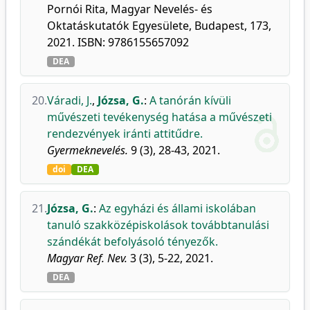
Pornói Rita, Magyar Nevelés- és
Oktatáskutatók Egyesülete, Budapest, 173,
2021. ISBN: 9786155657092
DEA
20.
Váradi, J.
,
Józsa, G.
:
A tanórán kívüli
művészeti tevékenység hatása a művészeti
rendezvények iránti attitűdre.
Gyermeknevelés.
9 (3), 28-43, 2021.
doi
DEA
21.
Józsa, G.
:
Az egyházi és állami iskolában
tanuló szakközépiskolások továbbtanulási
szándékát befolyásoló tényezők.
Magyar Ref. Nev.
3 (3), 5-22, 2021.
DEA