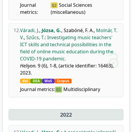
Journal
Social Sciences
Q2
metrics:
(miscellaneous)
12.
Váradi, J.
,
Józsa, G.
,
Szabóné, F. A.
,
Molnár, T.
V.
,
Szűcs, T.
:
Investigating music teachers'
ICT skills and technical possibilities in the
field of online music education during the
COVID-19 pandemic.
Heliyon.
9 (6), 1-8, (article identifier: 16463),
2023.
doi
DEA
WoS
Scopus
Journal metrics:
Multidisciplinary
Q1
2022