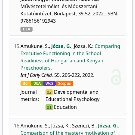
Művészetelméleti és Módszertani
Kutatóintézet, Budapest, 39-52, 2022. ISBN:
9786156192943
DEA
15.
Amukune, S.
,
Józsa, G.
,
Józsa, K.
:
Comparing
Executive Functioning in the School
Readiness of Hungarian and Kenyan
Preschoolers.
Int J Early Child.
55, 205-222, 2022.
doi
DEA
WoS
Scopus
Journal
Developmental and
Q2
metrics:
Educational Psychology
Education
Q1
16.
Amukune, S.
,
Józsa, K.
,
Szenczi, B.
,
Józsa, G.
:
Comparison of the mastery motivation of