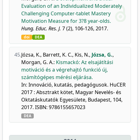
Evaluation of an Individualized Moderately
Challenging Computer-tablet Mastery
Motivation Measure for 3?8 year-olds.
Hung. Educ. Res. J.
7 (2), 106-126, 2017.
doi
DEA
45.
Józsa, K.
,
Barrett, K. C.
,
Kis, N.
,
Józsa, G.
,
Morgan, G. A.
:
Kismackó: Az elsajátítási
motiváció és a végrehajtó funkció új,
számítógépes mérési eljárása.
In: Innováció, kutatás, pedagógusok. HuCER
2017 : Absztrakt kötet, Magyar Nevelés- és
Oktatáskutatók Egyesülete, Budapest, 104,
2017. ISBN: 9786155657023
DEA