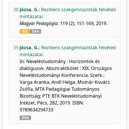
38.
Józsa, G.
:
Reziliens szakgimnazisták felvételi
mintázatai.
Magyar Pedagógia.
119 (2), 151-169, 2019.
doi
DEA
39.
Józsa, G.
:
Reziliens szakgimnazisták felvételi
mintázatai.
In: Neveléstudomány : Horizontok és
dialógusok. Absztraktkötet : XIX. Országos
Neveléstudományi Konferencia. Szerk.:
Varga Aranka, Andl Helga, Molnár-Kovács
Zsófia, MTA Pedagógiai Tudományos
Bizottság; PTE BTK Neveléstudományi
Intézet, Pécs, 282, 2019. ISBN:
9789634294733
DEA