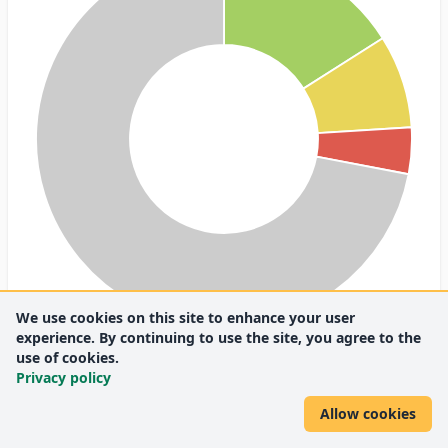
We use cookies on this site to enhance your user
experience. By continuing to use the site, you agree to the
use of cookies.
Q1
4 (16%)
Q2
2 (8%)
Q4
1 (4%)
n.a.
18 (72%)
Privacy policy
Allow cookies