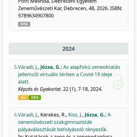
Pótfi Melinda, Debreceni Egyetem
Zeneművészeti Kar, Debrecen, 48, 2026. ISBN:
9789634907800
DEA
2024
5.
Váradi, J.
,
Józsa, G.
:
Az alapfokú zeneoktatás
jellemzői virtuális térben a Covid-19 ideje
alatt.
Képzés és Gyakorlat.
22 (1), 7-18, 2024.
doi
DEA
6.
Váradi, J.
,
Kerekes, R.
,
Kiss, J.
,
Józsa, G.
:
A
zeneművészeti szakgimnazisták
pályaválasztását befolyásoló tényezők.
In: Kutatások a zene és a zenepedagógia