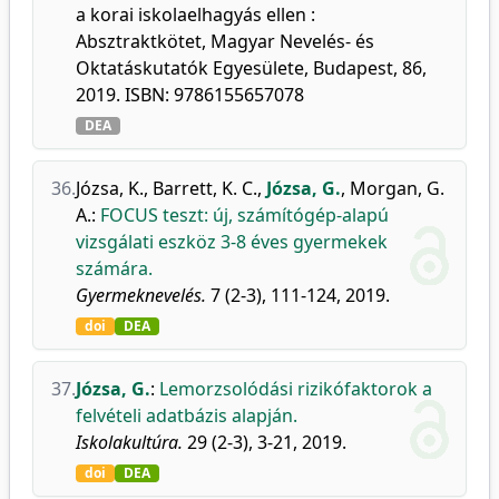
a korai iskolaelhagyás ellen :
Absztraktkötet, Magyar Nevelés- és
Oktatáskutatók Egyesülete, Budapest, 86,
2019. ISBN: 9786155657078
DEA
36.
Józsa, K.
,
Barrett, K. C.
,
Józsa, G.
,
Morgan, G.
A.
:
FOCUS teszt: új, számítógép-alapú
vizsgálati eszköz 3-8 éves gyermekek
számára.
Gyermeknevelés.
7 (2-3), 111-124, 2019.
doi
DEA
37.
Józsa, G.
:
Lemorzsolódási rizikófaktorok a
felvételi adatbázis alapján.
Iskolakultúra.
29 (2-3), 3-21, 2019.
doi
DEA