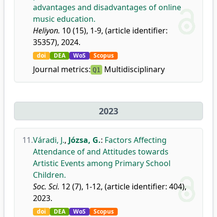
advantages and disadvantages of online
music education.
Heliyon.
10 (15), 1-9, (article identifier:
35357), 2024.
doi
DEA
WoS
Scopus
Journal metrics:
Multidisciplinary
Q1
2023
11.
Váradi, J.
,
Józsa, G.
:
Factors Affecting
Attendance of and Attitudes towards
Artistic Events among Primary School
Children.
Soc. Sci.
12 (7), 1-12, (article identifier: 404),
2023.
doi
DEA
WoS
Scopus