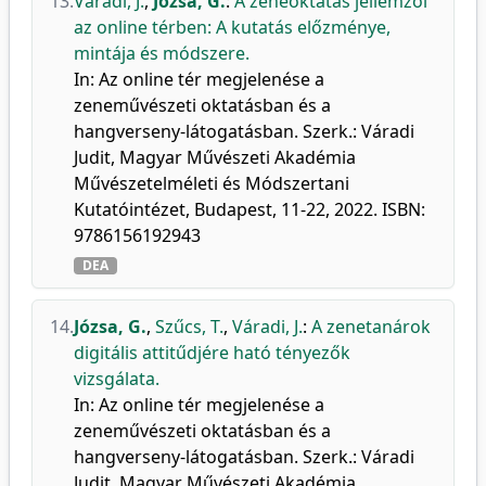
13.
Váradi, J.
,
Józsa, G.
:
A zeneoktatás jellemzői
az online térben: A kutatás előzménye,
mintája és módszere.
In: Az online tér megjelenése a
zeneművészeti oktatásban és a
hangverseny-látogatásban. Szerk.: Váradi
Judit, Magyar Művészeti Akadémia
Művészetelméleti és Módszertani
Kutatóintézet, Budapest, 11-22, 2022. ISBN:
9786156192943
DEA
14.
Józsa, G.
,
Szűcs, T.
,
Váradi, J.
:
A zenetanárok
digitális attitűdjére ható tényezők
vizsgálata.
In: Az online tér megjelenése a
zeneművészeti oktatásban és a
hangverseny-látogatásban. Szerk.: Váradi
Judit, Magyar Művészeti Akadémia