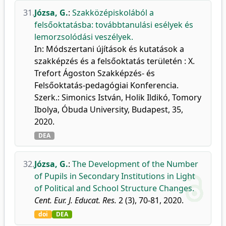
31.
Józsa, G.
:
Szakközépiskolából a
felsőoktatásba: továbbtanulási esélyek és
lemorzsolódási veszélyek.
In: Módszertani újítások és kutatások a
szakképzés és a felsőoktatás területén : X.
Trefort Ágoston Szakképzés- és
Felsőoktatás-pedagógiai Konferencia.
Szerk.: Simonics István, Holik Ildikó, Tomory
Ibolya, Óbuda University, Budapest, 35,
2020.
DEA
32.
Józsa, G.
:
The Development of the Number
of Pupils in Secondary Institutions in Light
of Political and School Structure Changes.
Cent. Eur. J. Educat. Res.
2 (3), 70-81, 2020.
doi
DEA