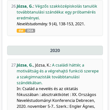
26.
Józsa, G.
:
Végzős szakközépiskolás tanulók
továbbtanulási szándéka: egy próbamérés
eredményei.
Neveléstudomány.
9 (4), 138-153, 2021.
doi
DEA
2020
27.
Józsa, G.
,
Józsa, K.
:
A családi háttér, a
motiváltság és a végrehajtó funkció szerepe
a szakgimnazisták továbbtanulási
szándékában.
In: Család a nevelés és az oktatás
fókuszában : absztraktkötet : XX. Országos
Neveléstudományi Konferencia Debrecen,
2020. november 5-7.. Szerk.: Engler Ágnes,