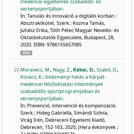
medencei egyetemek szabadidő- és
versenysportjában.
In: Tanulás és innováció a digitális korban :
Absztraktkötet. Szerk.: Kozma Tamás,
Juhász Erika, Tóth Péter, Magyar Nevelés- és
Oktatáskutatók Egyesülete, Budapest, 28,
2020. ISBN: 9786155657085
DEA
20.
Moravecz, M.
,
Nagy, Z.
,
Rábai, D.
,
Szabó, D.
,
Kovács, K.
:
Intézményi hatás a Kárpát-
medencei felsőoktatási intézmények
szabadidős sportprogramjaiban és
versenysportjában.
In: Prevenció, intervenció és kompenzáció.
Szerk.: Hideg Gabriella, Simándi Szilvia,
Virág Irén, Debreceni Egyetemi Kiadó,
Debrecen, 152-163, 2020, (Hera évkönyvek ;