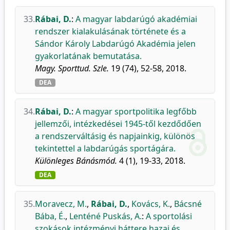
33.
Rábai, D.
:
A magyar labdarúgó akadémiai
rendszer kialakulásának története és a
Sándor Károly Labdarúgó Akadémia jelen
gyakorlatának bemutatása.
Magy. Sporttud. Szle.
19 (74), 52-58, 2018.
DEA
34.
Rábai, D.
:
A magyar sportpolitika legfőbb
jellemzői, intézkedései 1945-től kezdődően
a rendszerváltásig és napjainkig, különös
tekintettel a labdarúgás sportágára.
Különleges Bánásmód.
4 (1), 19-33, 2018.
DEA
35.
Moravecz, M.
,
Rábai, D.
,
Kovács, K.
,
Bácsné
Bába, É.
,
Lenténé Puskás, A.
:
A sportolási
szokások intézményi háttere hazai és