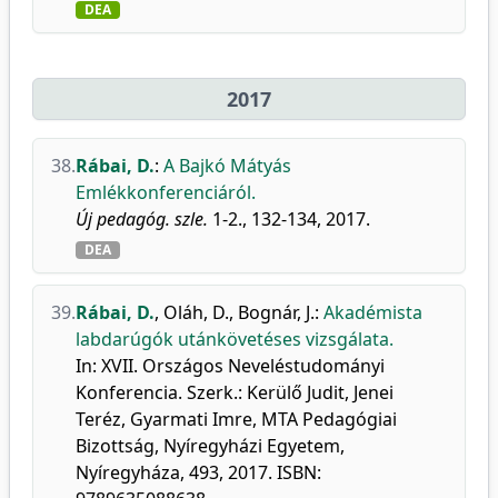
DEA
2017
38.
Rábai, D.
:
A Bajkó Mátyás
Emlékkonferenciáról.
Új pedagóg. szle.
1-2., 132-134, 2017.
DEA
39.
Rábai, D.
,
Oláh, D.
,
Bognár, J.
:
Akadémista
labdarúgók utánkövetéses vizsgálata.
In: XVII. Országos Neveléstudományi
Konferencia. Szerk.: Kerülő Judit, Jenei
Teréz, Gyarmati Imre, MTA Pedagógiai
Bizottság, Nyíregyházi Egyetem,
Nyíregyháza, 493, 2017. ISBN: