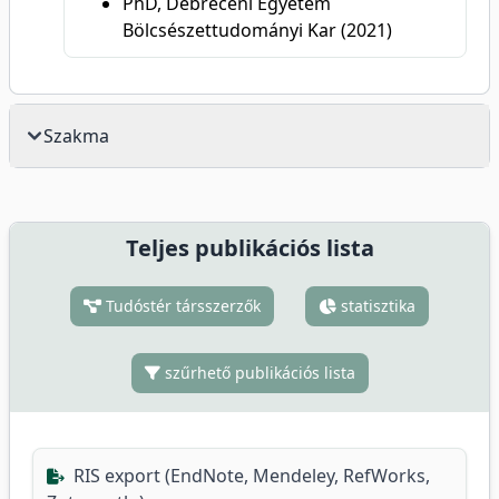
PhD, Debreceni Egyetem
Bölcsészettudományi Kar (2021)
Szakma
Teljes publikációs lista
Tudóstér társszerzők
statisztika
szűrhető publikációs lista
RIS export (EndNote, Mendeley, RefWorks,