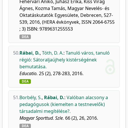
Fehérvári Anikó, Juhász Erika, Kiss Virág
Ágnes, Kozma Tamás, Magyar Nevelés- és
Oktatáskutatók Egyesülete, Debrecen, 527-
539, 2016, (HERA évkönyvek, ISSN 2064-6755
; 3) ISBN: 9789631255553
DEA
50.
Rábai, D.
,
Tóth, D. A.
:
Tanuló város, tanuló
régió: Sátoraljaújhely kistérségének
bemutatása.
Educatio.
25 (2), 278-283, 2016.
DEA
51.
Borbély, S.
,
Rábai, D.
:
Valóban alacsony a
pedagógusok (kiemelten a testnevelők)
társadalmi megítélése?.
Magyar Sporttud. Szle.
66 (2), 26, 2016.
DEA