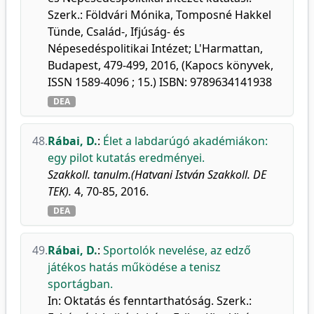
Szerk.: Földvári Mónika, Tomposné Hakkel
Tünde, Család-, Ifjúság- és
Népesedéspolitikai Intézet; L'Harmattan,
Budapest, 479-499, 2016, (Kapocs könyvek,
ISSN 1589-4096 ; 15.) ISBN: 9789634141938
DEA
48.
Rábai, D.
:
Élet a labdarúgó akadémiákon:
egy pilot kutatás eredményei.
Szakkoll. tanulm.(Hatvani István Szakkoll. DE
TEK).
4, 70-85, 2016.
DEA
49.
Rábai, D.
:
Sportolók nevelése, az edző
játékos hatás működése a tenisz
sportágban.
In: Oktatás és fenntarthatóság. Szerk.: