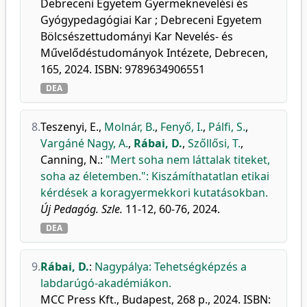
Debreceni Egyetem Gyermeknevelési és
Gyógypedagógiai Kar ; Debreceni Egyetem
Bölcsészettudományi Kar Nevelés- és
Művelődéstudományok Intézete, Debrecen,
165, 2024. ISBN: 9789634906551
DEA
8.
Teszenyi, E.
,
Molnár, B.
,
Fenyő, I.
,
Pálfi, S.
,
Vargáné Nagy, A.
,
Rábai, D.
,
Szőllősi, T.
,
Canning, N.
:
"Mert soha nem láttalak titeket,
soha az életemben.": Kiszámíthatatlan etikai
kérdések a koragyermekkori kutatásokban.
Új Pedagóg. Szle.
11-12, 60-76, 2024.
DEA
9.
Rábai, D.
:
Nagypálya: Tehetségképzés a
labdarúgó-akadémiákon.
MCC Press Kft., Budapest, 268 p., 2024. ISBN: