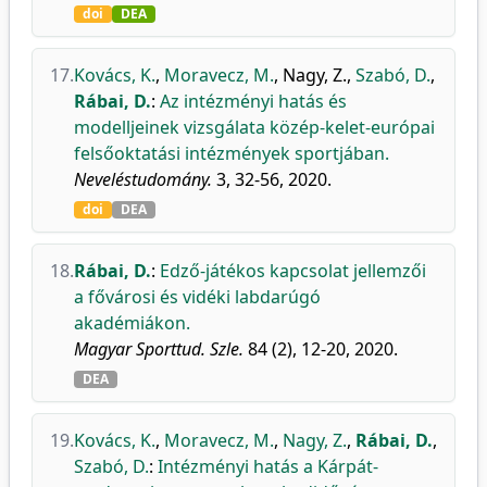
doi
DEA
17.
Kovács, K.
,
Moravecz, M.
,
Nagy, Z.
,
Szabó, D.
,
Rábai, D.
:
Az intézményi hatás és
modelljeinek vizsgálata közép-kelet-európai
felsőoktatási intézmények sportjában.
Neveléstudomány.
3, 32-56, 2020.
doi
DEA
18.
Rábai, D.
:
Edző-játékos kapcsolat jellemzői
a fővárosi és vidéki labdarúgó
akadémiákon.
Magyar Sporttud. Szle.
84 (2), 12-20, 2020.
DEA
19.
Kovács, K.
,
Moravecz, M.
,
Nagy, Z.
,
Rábai, D.
,
Szabó, D.
:
Intézményi hatás a Kárpát-