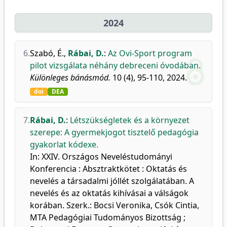
2024
6.
Szabó, É.
,
Rábai, D.
:
Az Ovi-Sport program
pilot vizsgálata néhány debreceni óvodában.
Különleges bánásmód.
10 (4), 95-110, 2024.
doi
DEA
7.
Rábai, D.
:
Létszükségletek és a környezet
szerepe: A gyermekjogot tisztelő pedagógia
gyakorlat kódexe.
In: XXIV. Országos Neveléstudományi
Konferencia : Absztraktkötet : Oktatás és
nevelés a társadalmi jóllét szolgálatában. A
nevelés és az oktatás kihívásai a válságok
korában. Szerk.: Bocsi Veronika, Csók Cintia,
MTA Pedagógiai Tudományos Bizottság ;