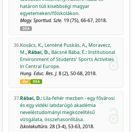
határon túli kisebbségi magyar
egyetemeken/főiskolákon.
Magy. Sporttud. Szle.
19 (75), 66-67, 2018.
DEA
36.
Kovács, K.
,
Lenténé Puskás, A.
,
Moravecz,
M.
,
Rábai, D.
,
Bácsné Bába, É.
:
Institutional
Environment of Students' Sports Activities
in Central Europe.
Hung. Educ. Res. J.
8 (2), 50-68, 2018.
doi
DEA
37.
Rábai, D.
:
Lila-fehér mezben - egy fővárosi
és egy vidéki labdarúgó akadémia
neveléstudományi megközelítésű
vizsgálata, összehasonlítása.
Iskolakultúra.
28 (3-4), 53-63, 2018.