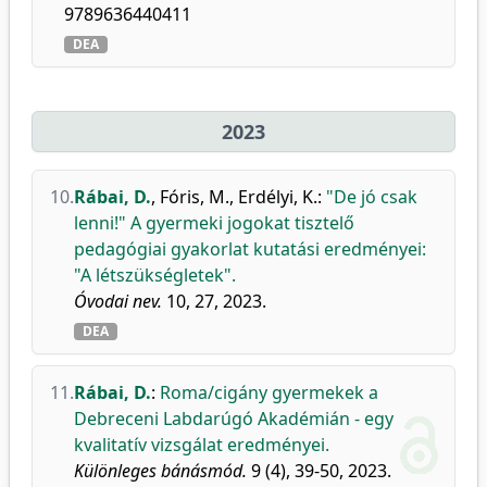
9789636440411
DEA
2023
10.
Rábai, D.
,
Fóris, M.
,
Erdélyi, K.
:
"De jó csak
lenni!" A gyermeki jogokat tisztelő
pedagógiai gyakorlat kutatási eredményei:
"A létszükségletek".
Óvodai nev.
10, 27, 2023.
DEA
11.
Rábai, D.
:
Roma/cigány gyermekek a
Debreceni Labdarúgó Akadémián - egy
kvalitatív vizsgálat eredményei.
Különleges bánásmód.
9 (4), 39-50, 2023.