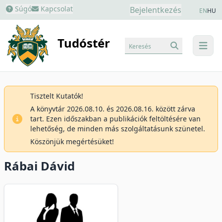
Súgó
Kapcsolat
Bejelentkezés
EN
HU
Tudóstér
Keresés
menu
Tisztelt Kutatók!
A könyvtár 2026.08.10. és 2026.08.16. között zárva
tart. Ezen időszakban a publikációk feltöltésére van
lehetőség, de minden más szolgáltatásunk szünetel.
Köszönjük megértésüket!
Rábai Dávid