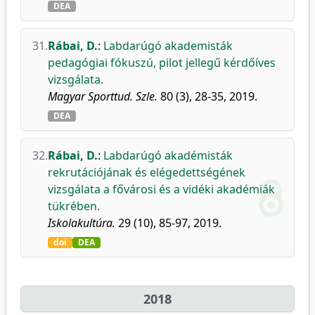
DEA
31.
Rábai, D.
:
Labdarúgó akademisták
pedagógiai fókuszú, pilot jellegű kérdőíves
vizsgálata.
Magyar Sporttud. Szle.
80 (3), 28-35, 2019.
DEA
32.
Rábai, D.
:
Labdarúgó akadémisták
rekrutációjának és elégedettségének
vizsgálata a fővárosi és a vidéki akadémiák
tükrében.
Iskolakultúra.
29 (10), 85-97, 2019.
doi
DEA
2018