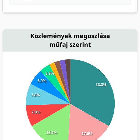
Közlemények megoszlása
műfaj szerint
3.9%
5.9%
33.3%
7.8%
7.8%
15.7%
17.6%