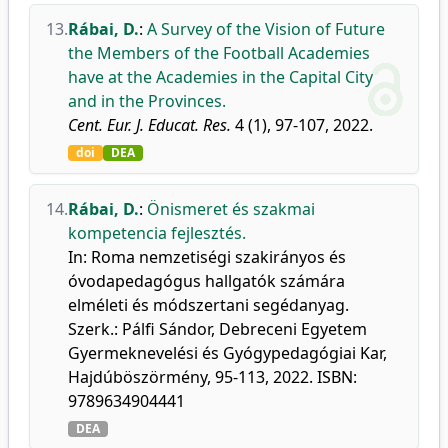
13.
Rábai, D.
:
A Survey of the Vision of Future
the Members of the Football Academies
have at the Academies in the Capital City
and in the Provinces.
Cent. Eur. J. Educat. Res.
4 (1), 97-107, 2022.
doi
DEA
14.
Rábai, D.
:
Önismeret és szakmai
kompetencia fejlesztés.
In: Roma nemzetiségi szakirányos és
óvodapedagógus hallgatók számára
elméleti és módszertani segédanyag.
Szerk.: Pálfi Sándor, Debreceni Egyetem
Gyermeknevelési és Gyógypedagógiai Kar,
Hajdúböszörmény, 95-113, 2022. ISBN:
9789634904441
DEA