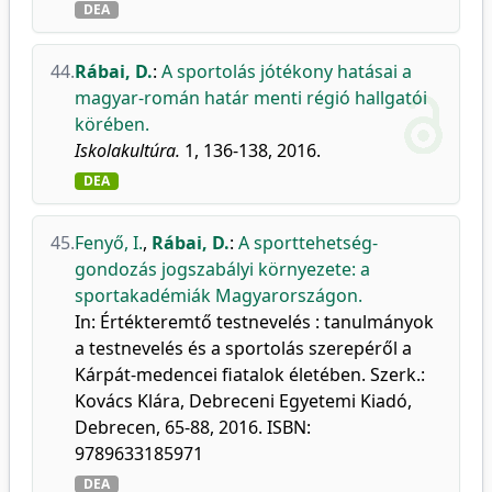
DEA
44.
Rábai, D.
:
A sportolás jótékony hatásai a
magyar-román határ menti régió hallgatói
körében.
Iskolakultúra.
1, 136-138, 2016.
DEA
45.
Fenyő, I.
,
Rábai, D.
:
A sporttehetség-
gondozás jogszabályi környezete: a
sportakadémiák Magyarországon.
In: Értékteremtő testnevelés : tanulmányok
a testnevelés és a sportolás szerepéről a
Kárpát-medencei fiatalok életében. Szerk.:
Kovács Klára, Debreceni Egyetemi Kiadó,
Debrecen, 65-88, 2016. ISBN:
9789633185971
DEA