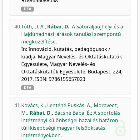
9789635088638
DEA
40.
Tóth, D. A.
,
Rábai, D.
:
A Sátoraljaújhelyi és a
Hajdúhadházi járások tanulási szempontú
megközelítése.
In: Innováció, kutatás, pedagógusok /
kiadja: Magyar Nevelés- és Oktatáskutatók
Egyesülete, Magyar Nevelés- és
Oktatáskutatók Egyesülete, Budapest, 224,
2017. ISBN: 9786155657023
DEA
41.
Kovács, K.
,
Lenténé Puskás, A.
,
Moravecz,
M.
,
Rábai, D.
,
Bácsné Bába, É.
:
A sportolás
intézményi különbségei hazai és határon
túli kisebbségi magyar felsőoktatási
intézményekben.