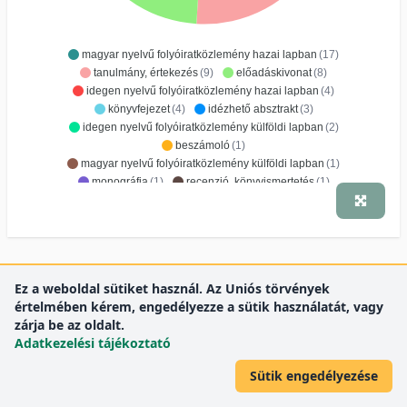
magyar nyelvű folyóiratközlemény hazai lapban
(17)
tanulmány, értekezés
(9)
előadáskivonat
(8)
idegen nyelvű folyóiratközlemény hazai lapban
(4)
könyvfejezet
(4)
idézhető absztrakt
(3)
idegen nyelvű folyóiratközlemény külföldi lapban
(2)
beszámoló
(1)
magyar nyelvű folyóiratközlemény külföldi lapban
(1)
monográfia
(1)
recenzió, könyvismertetés
(1)
Közlemények megoszlása
Ez a weboldal sütiket használ. Az Uniós törvények
értelmében kérem, engedélyezze a sütik használatát, vagy
évszám szerint
zárja be az oldalt.
Adatkezelési tájékoztató
Sütik engedélyezése
9
8