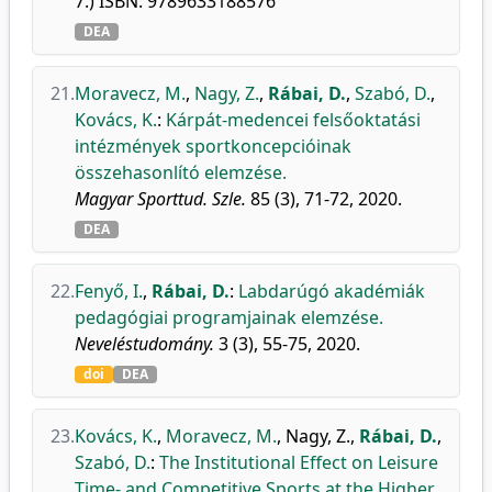
7.) ISBN: 9789633188576
DEA
21.
Moravecz, M.
,
Nagy, Z.
,
Rábai, D.
,
Szabó, D.
,
Kovács, K.
:
Kárpát-medencei felsőoktatási
intézmények sportkoncepcióinak
összehasonlító elemzése.
Magyar Sporttud. Szle.
85 (3), 71-72, 2020.
DEA
22.
Fenyő, I.
,
Rábai, D.
:
Labdarúgó akadémiák
pedagógiai programjainak elemzése.
Neveléstudomány.
3 (3), 55-75, 2020.
doi
DEA
23.
Kovács, K.
,
Moravecz, M.
,
Nagy, Z.
,
Rábai, D.
,
Szabó, D.
:
The Institutional Effect on Leisure
Time- and Competitive Sports at the Higher