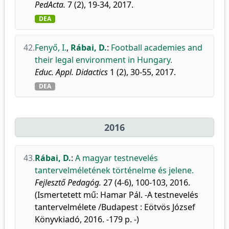
PedActa.
7 (2), 19-34, 2017.
DEA
42.
Fenyő, I.
,
Rábai, D.
:
Football academies and
their legal environment in Hungary.
Educ. Appl. Didactics
1 (2), 30-55, 2017.
DEA
2016
43.
Rábai, D.
:
A magyar testnevelés
tantervelméletének történelme és jelene.
Fejlesztő Pedagóg.
27 (4-6), 100-103, 2016.
(Ismertetett mű: Hamar Pál. -A testnevelés
tantervelmélete /Budapest : Eötvös József
Könyvkiadó, 2016. -179 p. -)