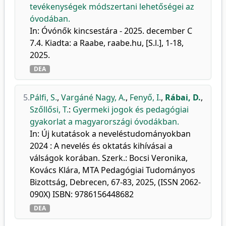
tevékenységek módszertani lehetőségei az
óvodában.
In: Óvónők kincsestára - 2025. december C
7.4. Kiadta: a Raabe, raabe.hu, [S.l.], 1-18,
2025.
DEA
5.
Pálfi, S.
,
Vargáné Nagy, A.
,
Fenyő, I.
,
Rábai, D.
,
Szőllősi, T.
:
Gyermeki jogok és pedagógiai
gyakorlat a magyarországi óvodákban.
In: Új kutatások a neveléstudományokban
2024 : A nevelés és oktatás kihívásai a
válságok korában. Szerk.: Bocsi Veronika,
Kovács Klára, MTA Pedagógiai Tudományos
Bizottság, Debrecen, 67-83, 2025, (ISSN 2062-
090X) ISBN: 9786156448682
DEA