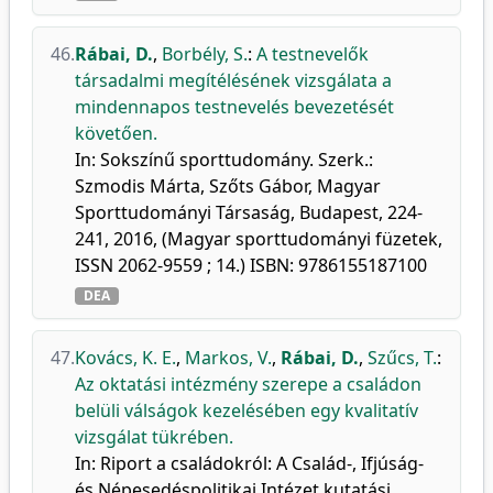
46.
Rábai, D.
,
Borbély, S.
:
A testnevelők
társadalmi megítélésének vizsgálata a
mindennapos testnevelés bevezetését
követően.
In: Sokszínű sporttudomány. Szerk.:
Szmodis Márta, Szőts Gábor, Magyar
Sporttudományi Társaság, Budapest, 224-
241, 2016, (Magyar sporttudományi füzetek,
ISSN 2062-9559 ; 14.) ISBN: 9786155187100
DEA
47.
Kovács, K. E.
,
Markos, V.
,
Rábai, D.
,
Szűcs, T.
:
Az oktatási intézmény szerepe a családon
belüli válságok kezelésében egy kvalitatív
vizsgálat tükrében.
In: Riport a családokról: A Család-, Ifjúság-
és Népesedéspolitikai Intézet kutatási.