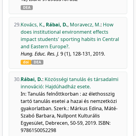
DEA
29.
Kovács, K.
,
Rábai, D.
,
Moravecz, M.
:
How
does institutional environment effects
impact students' sporting habits in Central
and Eastern Europe?.
Hung. Educ. Res. J.
9 (1), 128-131, 2019.
doi
DEA
30.
Rábai, D.
:
Közösségi tanulás és társadalmi
innováció: Hajdúhadház esete.
In: Tanulás felnőttkorban : az élethosszig
tartó tanulás esetei a hazai és nemzetközi
gyakorlatban. Szerk.: Márkus Edina, Máté-
Szabó Barbara, Nullpont Kulturális
Egyesület, Debrecen, 50-59, 2019. ISBN:
9786150052298