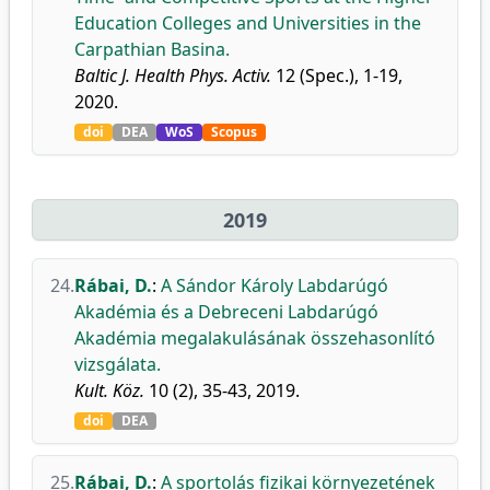
Education Colleges and Universities in the
Carpathian Basina.
Baltic J. Health Phys. Activ.
12 (Spec.), 1-19,
2020.
doi
DEA
WoS
Scopus
2019
24.
Rábai, D.
:
A Sándor Károly Labdarúgó
Akadémia és a Debreceni Labdarúgó
Akadémia megalakulásának összehasonlító
vizsgálata.
Kult. Köz.
10 (2), 35-43, 2019.
doi
DEA
25.
Rábai, D.
:
A sportolás fizikai környezetének