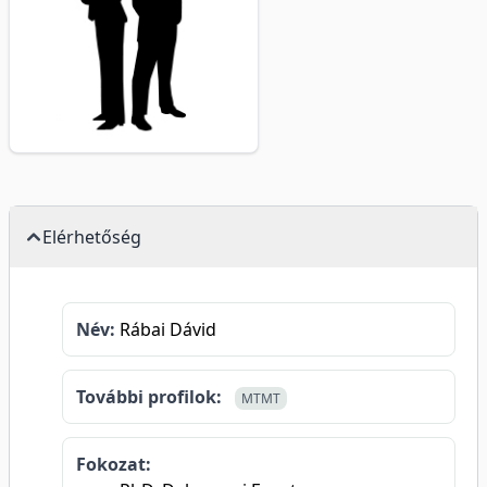
Elérhetőség
Név:
Rábai Dávid
További profilok:
MTMT
Fokozat: