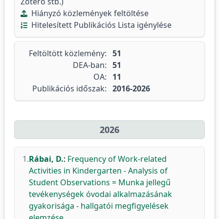
Zotero stb.)
Hiányzó közlemények feltöltése
Hitelesített Publikációs Lista igénylése
Feltöltött közlemény:
51
DEA-ban:
51
OA:
11
Publikációs időszak:
2016-2026
2026
1.
Rábai, D.
:
Frequency of Work-related
Activities in Kindergarten - Analysis of
Student Observations = Munka jellegű
tevékenységek óvodai alkalmazásának
gyakorisága - hallgatói megfigyelések
elemzése.