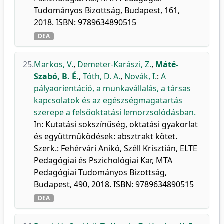
Tudományos Bizottság, Budapest, 161,
2018. ISBN: 9789634890515
DEA
25.
Markos, V.
,
Demeter-Karászi, Z.
,
Máté-
Szabó, B. É.
,
Tóth, D. A.
,
Novák, I.
:
A
pályaorientáció, a munkavállalás, a társas
kapcsolatok és az egészségmagatartás
szerepe a felsőoktatási lemorzsolódásban.
In: Kutatási sokszínűség, oktatási gyakorlat
és együttműködések: absztrakt kötet.
Szerk.: Fehérvári Anikó, Széll Krisztián, ELTE
Pedagógiai és Pszichológiai Kar, MTA
Pedagógiai Tudományos Bizottság,
Budapest, 490, 2018. ISBN: 9789634890515
DEA