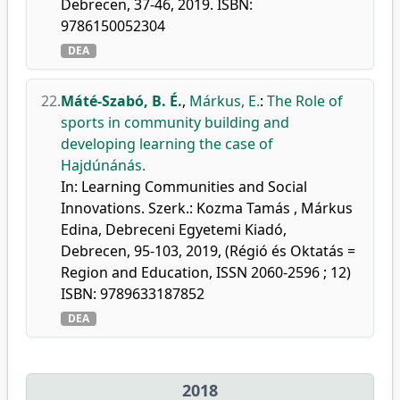
Debrecen, 37-46, 2019. ISBN:
9786150052304
DEA
22.
Máté-Szabó, B. É.
,
Márkus, E.
:
The Role of
sports in community building and
developing learning the case of
Hajdúnánás.
In: Learning Communities and Social
Innovations. Szerk.: Kozma Tamás , Márkus
Edina, Debreceni Egyetemi Kiadó,
Debrecen, 95-103, 2019, (Régió és Oktatás =
Region and Education, ISSN 2060-2596 ; 12)
ISBN: 9789633187852
DEA
2018