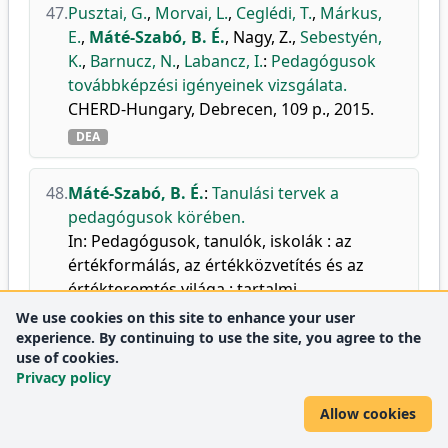
47.
Pusztai, G.
,
Morvai, L.
,
Ceglédi, T.
,
Márkus,
E.
,
Máté-Szabó, B. É.
,
Nagy, Z.
,
Sebestyén,
K.
,
Barnucz, N.
,
Labancz, I.
:
Pedagógusok
továbbképzési igényeinek vizsgálata.
CHERD-Hungary, Debrecen, 109 p., 2015.
DEA
48.
Máté-Szabó, B. É.
:
Tanulási tervek a
pedagógusok körében.
In: Pedagógusok, tanulók, iskolák : az
értékformálás, az értékközvetítés és az
értékteremtés világa : tartalmi
összefoglalók. Szerk.: Tóth Péter, Holik
We use cookies on this site to enhance your user
Ildikó, Tordai Zita, Óbudai Egyetem,
experience. By continuing to use the site, you agree to the
use of cookies.
Budapest, 137, 2015. ISBN: 9786155460531
Privacy policy
DEA
Allow cookies
49.
Kozma, T.
,
Márkus, E.
,
Máté-Szabó, B. É.
: