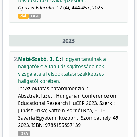
felsőoktatási szakképzésben.
Opus et Educatio.
12 (4), 444-457, 2025.
doi
DEA
2023
2.
Máté-Szabó, B. É.
:
Hogyan tanulnak a
hallgatók?: A tanulás sajátosságainak
vizsgálata a felsőoktatási szakképzés
hallgatói körében.
In: Az oktatás határdimenziói :
Absztraktfüzet : Hungarian Conference on
Educational Research HuCER 2023. Szerk.:
Juhász Erika; Kattein-Pornói Rita, ELTE
Savaria Egyetemi Központ, Szombathely, 49,
2023. ISBN: 9786155657139
DEA