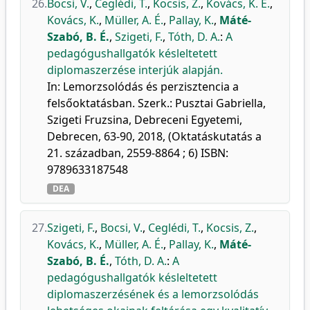
26.
Bocsi, V.
,
Ceglédi, T.
,
Kocsis, Z.
,
Kovács, K. E.
,
Kovács, K.
,
Müller, A. É.
,
Pallay, K.
,
Máté-
Szabó, B. É.
,
Szigeti, F.
,
Tóth, D. A.
:
A
pedagógushallgatók késleltetett
diplomaszerzése interjúk alapján.
In: Lemorzsolódás és perzisztencia a
felsőoktatásban. Szerk.: Pusztai Gabriella,
Szigeti Fruzsina, Debreceni Egyetemi,
Debrecen, 63-90, 2018, (Oktatáskutatás a
21. században, 2559-8864 ; 6) ISBN:
9789633187548
DEA
27.
Szigeti, F.
,
Bocsi, V.
,
Ceglédi, T.
,
Kocsis, Z.
,
Kovács, K.
,
Müller, A. É.
,
Pallay, K.
,
Máté-
Szabó, B. É.
,
Tóth, D. A.
:
A
pedagógushallgatók késleltetett
diplomaszerzésének és a lemorzsolódás