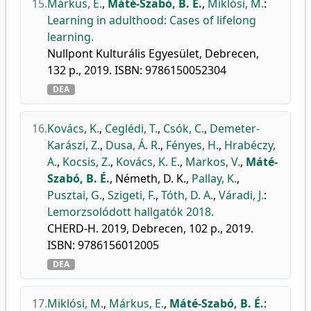
15.
Márkus, E.
,
Máté-Szabó, B. É.
,
Miklósi, M.
:
Learning in adulthood: Cases of lifelong
learning.
Nullpont Kulturális Egyesület, Debrecen,
132 p., 2019. ISBN: 9786150052304
DEA
16.
Kovács, K.
,
Ceglédi, T.
,
Csók, C.
,
Demeter-
Karászi, Z.
,
Dusa, Á. R.
,
Fényes, H.
,
Hrabéczy,
A.
,
Kocsis, Z.
,
Kovács, K. E.
,
Markos, V.
,
Máté-
Szabó, B. É.
,
Németh, D. K.
,
Pallay, K.
,
Pusztai, G.
,
Szigeti, F.
,
Tóth, D. A.
,
Váradi, J.
:
Lemorzsolódott hallgatók 2018.
CHERD-H. 2019, Debrecen, 102 p., 2019.
ISBN: 9786156012005
DEA
17.
Miklósi, M.
,
Márkus, E.
,
Máté-Szabó, B. É.
: