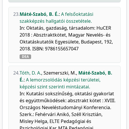
23.
Máté-Szabó, B. É.
:
A felsőoktatási
szakképzés hallgatói összetétele.
In: Oktatás, gazdaság, társadalom: HuCER
2018 : Absztraktkötet, Magyar Nevelés- és
Oktatáskutatók Egyesülete, Budapest, 192,
2018. ISBN: 9786155657047
DEA
24.
Tóth, D. A.
,
Szemerszki, M.
,
Máté-Szabó, B.
É.
:
A lemorzsolódás képzési területei,
képzési szint szerinti mintázatai.
In: Kutatási sokszínűség, oktatási gyakorlat
és együttműködések: absztrakt kötet : XVIII.
Országos Neveléstudományi Konferencia.
Szerk.: Fehérvári Anikó, Széll Krisztián,
Misley Helga, ELTE Pedagógiai és
Pszichológiai Kar, MTA Pedagógiai