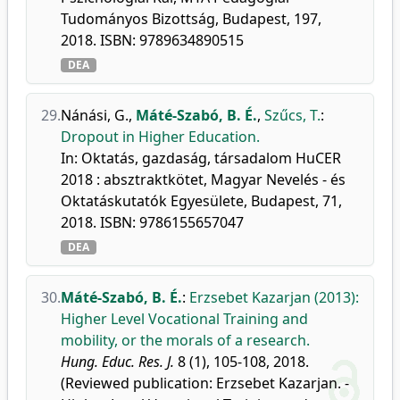
Tudományos Bizottság, Budapest, 197,
2018. ISBN: 9789634890515
DEA
29.
Nánási, G.
,
Máté-Szabó, B. É.
,
Szűcs, T.
:
Dropout in Higher Education.
In: Oktatás, gazdaság, társadalom HuCER
2018 : absztraktkötet, Magyar Nevelés - és
Oktatáskutatók Egyesülete, Budapest, 71,
2018. ISBN: 9786155657047
DEA
30.
Máté-Szabó, B. É.
:
Erzsebet Kazarjan (2013):
Higher Level Vocational Training and
mobility, or the morals of a research.
Hung. Educ. Res. J.
8 (1), 105-108, 2018.
(Reviewed publication: Erzsebet Kazarjan. -