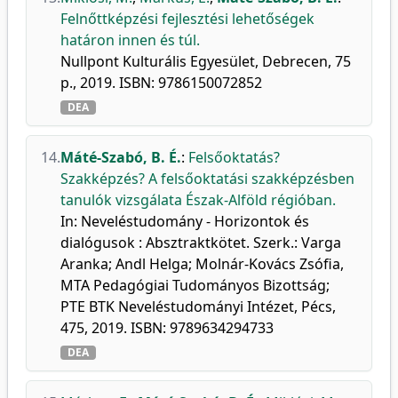
Felnőttképzési fejlesztési lehetőségek
határon innen és túl.
Nullpont Kulturális Egyesület, Debrecen, 75
p., 2019. ISBN: 9786150072852
DEA
14.
Máté-Szabó, B. É.
:
Felsőoktatás?
Szakképzés? A felsőoktatási szakképzésben
tanulók vizsgálata Észak-Alföld régióban.
In: Neveléstudomány - Horizontok és
dialógusok : Absztraktkötet. Szerk.: Varga
Aranka; Andl Helga; Molnár-Kovács Zsófia,
MTA Pedagógiai Tudományos Bizottság;
PTE BTK Neveléstudományi Intézet, Pécs,
475, 2019. ISBN: 9789634294733
DEA