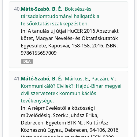
40.
Máté-Szabó, B. É.
:
Bölcsész-és
társadalomtudományi hallgatók a
felsőoktatási szakképzésben.
In: A tanulás új útjai HuCER 2016 Absztrakt
kötet, Magyar Nevelés- és Oktatáskutatók
Egyesülete, Kaposvár, 158-158, 2016. ISBN:
9786155657009
DEA
41.
Máté-Szabó, B. É.
,
Márkus, E.
,
Paczári, V.
:
Kommunikáló? Civilek?: Hajdú-Bihar megyei
civil szervezetek kommunikációs
tevékenysége.
In: A népműveléstől a közösségi
művelődésig. Szerk.: Juhász Erika,
Debreceni Egyetem BTK NI : KultúrÁsz
Közhasznú Egyes., Debrecen, 94-106, 2016,