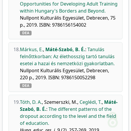
Opportunities for Developing Adult Training
within Hungary's Borders and Beyond.
Nullpont Kulturális Egyesület, Debrecen, 75
p., 2019. ISBN: 9786156154002
DEA
18.
Márkus, E.
,
Máté-Szabó, B. É.
:
Tanulás
felnőttkorban: Az élethosszig tartó tanulás
esetei a hazai és nemzetközi gyakorlatban.
Nullpont Kulturális Egyesület, Debrecen,
220 p., 2019. ISBN: 9786150052298
DEA
19.
Tóth, D. A.
,
Szemerszki, M.
,
Ceglédi, T.
,
Máté-
Szabó, B. É.
:
The different patterns of the
dropout according to the level and the field
of education.
Hung. educ. res. j.
9 (2), 257-269, 2019.