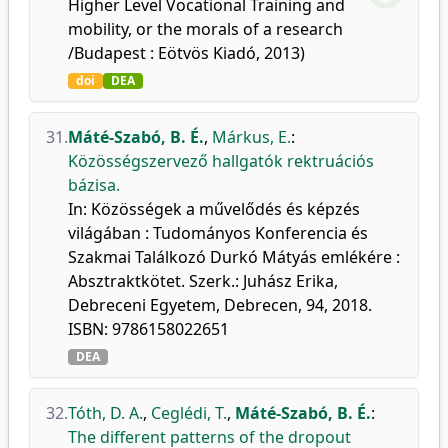
Higher Level Vocational Training and
mobility, or the morals of a research
/Budapest : Eötvös Kiadó, 2013)
doi
DEA
31.
Máté-Szabó, B. É.
,
Márkus, E.
:
Közösségszervező hallgatók rektruációs
bázisa.
In: Közösségek a művelődés és képzés
világában : Tudományos Konferencia és
Szakmai Találkozó Durkó Mátyás emlékére :
Absztraktkötet. Szerk.: Juhász Erika,
Debreceni Egyetem, Debrecen, 94, 2018.
ISBN: 9786158022651
DEA
32.
Tóth, D. A.
,
Ceglédi, T.
,
Máté-Szabó, B. É.
:
The different patterns of the dropout