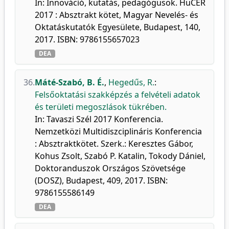
In: Innováció, kutatás, pedagógusok. HuCER
2017 : Absztrakt kötet, Magyar Nevelés- és
Oktatáskutatók Egyesülete, Budapest, 140,
2017. ISBN: 9786155657023
DEA
36.
Máté-Szabó, B. É.
,
Hegedűs, R.
:
Felsőoktatási szakképzés a felvételi adatok
és területi megoszlások tükrében.
In: Tavaszi Szél 2017 Konferencia.
Nemzetközi Multidiszciplináris Konferencia
: Absztraktkötet. Szerk.: Keresztes Gábor,
Kohus Zsolt, Szabó P. Katalin, Tokody Dániel,
Doktoranduszok Országos Szövetsége
(DOSZ), Budapest, 409, 2017. ISBN:
9786155586149
DEA