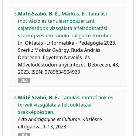
3.
Máté-Szabó, B. É.
,
Márkus, E.
:
Tanulási
motiváció és tanulásmódszertani
sajátosságok vizsgálata a felsőoktatási
szakképzésben tanuló hallgatók körében.
In: Oktatás - Informatika - Pedagógia 2023.
Szerk.: Molnár György, Buda András,
Debreceni Egyetem Nevelés- és
Művelődéstudományi Intézet, Debrecen, 43,
2023. ISBN: 9789634904939
DEA
4.
Máté-Szabó, B. É.
:
Tanulási motivációk és
tervek vizsgálata a felsőoktatási
szakképzésben.
Acta Andragogiae et Culturae.
Közlésre
elfogadva, 1-13, 2023.
DEA