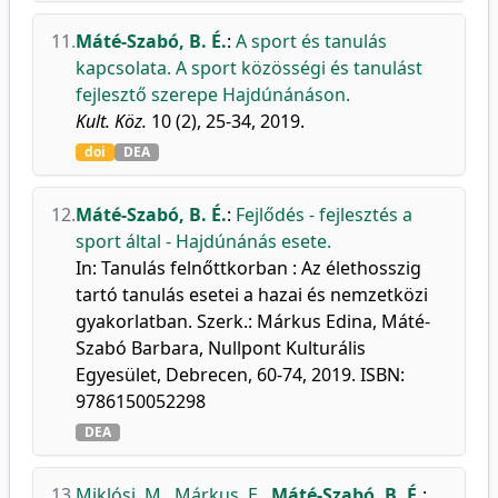
11.
Máté-Szabó, B. É.
:
A sport és tanulás
kapcsolata. A sport közösségi és tanulást
fejlesztő szerepe Hajdúnánáson.
Kult. Köz.
10 (2), 25-34, 2019.
doi
DEA
12.
Máté-Szabó, B. É.
:
Fejlődés - fejlesztés a
sport által - Hajdúnánás esete.
In: Tanulás felnőttkorban : Az élethosszig
tartó tanulás esetei a hazai és nemzetközi
gyakorlatban. Szerk.: Márkus Edina, Máté-
Szabó Barbara, Nullpont Kulturális
Egyesület, Debrecen, 60-74, 2019. ISBN:
9786150052298
DEA
13.
Miklósi, M.
,
Márkus, E.
,
Máté-Szabó, B. É.
: