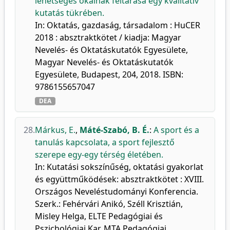
lehetséges okainak feltárása egy kvalitatív
kutatás tükrében.
In: Oktatás, gazdaság, társadalom : HuCER
2018 : absztraktkötet / kiadja: Magyar
Nevelés- és Oktatáskutatók Egyesülete,
Magyar Nevelés- és Oktatáskutatók
Egyesülete, Budapest, 204, 2018. ISBN:
9786155657047
DEA
28.
Márkus, E.
,
Máté-Szabó, B. É.
:
A sport és a
tanulás kapcsolata, a sport fejlesztő
szerepe egy-egy térség életében.
In: Kutatási sokszínűség, oktatási gyakorlat
és együttműködések: absztraktkötet : XVIII.
Országos Neveléstudományi Konferencia.
Szerk.: Fehérvári Anikó, Széll Krisztián,
Misley Helga, ELTE Pedagógiai és
Pszichológiai Kar, MTA Pedagógiai