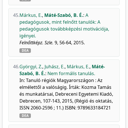
45.
Márkus, E.
,
Máté-Szabó, B. É.
:
A
pedagógusok, mint felnőtt tanulók: A
pedagógusok továbbképzési motivációja,
igényei.
Felnőttképz. Szle.
9, 56-64, 2015.
DEA
46.
Györgyi, Z.
,
Juhász, E.
,
Márkus, E.
,
Máté-
Szabó, B. É.
:
Nem formális tanulás.
In: Tanuló régiók Magyarországon : Az
elmélettől a valóságig. Írták: Kozma Tamás
és munkatársai, Debreceni Egyetemi Kiadó,
Debrecen, 107-143, 2015, (Régió és oktatás,
ISSN 2060-2596 ; 11.) ISBN: 9789633184721
DEA