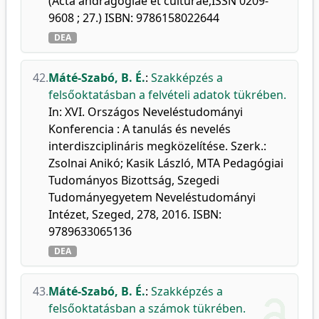
(Acta andragogiae et culturae,ISSN 0209-
9608 ; 27.) ISBN: 9786158022644
DEA
42.
Máté-Szabó, B. É.
:
Szakképzés a
felsőoktatásban a felvételi adatok tükrében.
In: XVI. Országos Neveléstudományi
Konferencia : A tanulás és nevelés
interdiszciplináris megközelítése. Szerk.:
Zsolnai Anikó; Kasik László, MTA Pedagógiai
Tudományos Bizottság, Szegedi
Tudományegyetem Neveléstudományi
Intézet, Szeged, 278, 2016. ISBN:
9789633065136
DEA
43.
Máté-Szabó, B. É.
:
Szakképzés a
felsőoktatásban a számok tükrében.