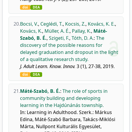
doi
DEA
20.
Bocsi, V.
,
Ceglédi, T.
,
Kocsis, Z.
,
Kovács, K. E.
,
Kovács, K.
,
Müller, A. É.
,
Pallay, K.
,
Máté-
Szabó, B. É.
,
Szigeti, F.
,
Tóth, D. A.
:
The
discovery of the possible reasons for
delayed graduation and dropout in the light
of a qualitative research study.
J. Adult Learn. Know. Innov.
3 (1), 27-38, 2019.
doi
DEA
21.
Máté-Szabó, B. É.
:
The role of sports in
community building and developing
learning in the Hajdúnánás township.
In: Learning in Adulthood. Szerk.: Márkus
Edina, Máté-Szabó Barbara, Takács-Miklósi
Márta, Nullpont Kulturális Egyesület,