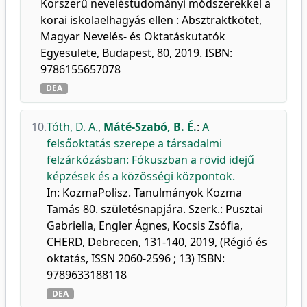
Korszerű neveléstudományi módszerekkel a
korai iskolaelhagyás ellen : Absztraktkötet,
Magyar Nevelés- és Oktatáskutatók
Egyesülete, Budapest, 80, 2019. ISBN:
9786155657078
DEA
10.
Tóth, D. A.
,
Máté-Szabó, B. É.
:
A
felsőoktatás szerepe a társadalmi
felzárkózásban: Fókuszban a rövid idejű
képzések és a közösségi központok.
In: KozmaPolisz. Tanulmányok Kozma
Tamás 80. születésnapjára. Szerk.: Pusztai
Gabriella, Engler Ágnes, Kocsis Zsófia,
CHERD, Debrecen, 131-140, 2019, (Régió és
oktatás, ISSN 2060-2596 ; 13) ISBN:
9789633188118
DEA