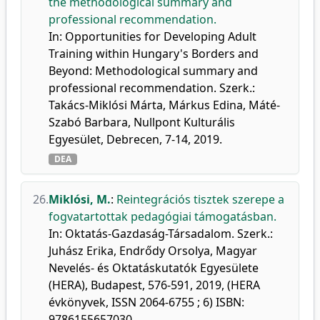
the methodological summary and
professional recommendation.
In: Opportunities for Developing Adult
Training within Hungary's Borders and
Beyond: Methodological summary and
professional recommendation. Szerk.:
Takács-Miklósi Márta, Márkus Edina, Máté-
Szabó Barbara, Nullpont Kulturális
Egyesület, Debrecen, 7-14, 2019.
DEA
26.
Miklósi, M.
:
Reintegrációs tisztek szerepe a
fogvatartottak pedagógiai támogatásban.
In: Oktatás-Gazdaság-Társadalom. Szerk.:
Juhász Erika, Endrődy Orsolya, Magyar
Nevelés- és Oktatáskutatók Egyesülete
(HERA), Budapest, 576-591, 2019, (HERA
évkönyvek, ISSN 2064-6755 ; 6) ISBN:
9786155657030