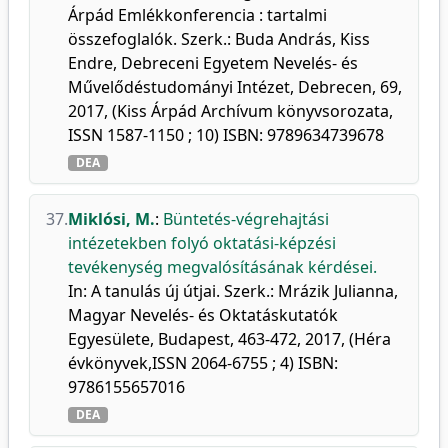
Árpád Emlékkonferencia : tartalmi
összefoglalók. Szerk.: Buda András, Kiss
Endre, Debreceni Egyetem Nevelés- és
Művelődéstudományi Intézet, Debrecen, 69,
2017, (Kiss Árpád Archívum könyvsorozata,
ISSN 1587-1150 ; 10) ISBN: 9789634739678
DEA
37.
Miklósi, M.
:
Büntetés-végrehajtási
intézetekben folyó oktatási-képzési
tevékenység megvalósításának kérdései.
In: A tanulás új útjai. Szerk.: Mrázik Julianna,
Magyar Nevelés- és Oktatáskutatók
Egyesülete, Budapest, 463-472, 2017, (Héra
évkönyvek,ISSN 2064-6755 ; 4) ISBN:
9786155657016
DEA