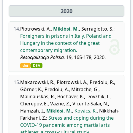
2020
14.
Piotrowski, A.
,
Miklósi, M.
,
Serragiotto, S.
:
Foreigners in prisons in Italy, Poland and
Hungary in the context of the great
contemporary migration.
Resocjalizacja Polska.
19, 165-178, 2020.
doi
DEA
15.
Makarowski, R.
,
Piotrowski, A.
,
Predoiu, R.
,
Görner, K.
,
Predoiu, A.
,
Mitrache, G.
,
Malinauskas, R.
,
Bochaver, K.
,
Dovzhik, L.
,
Cherepov, E.
,
Vazne, Z.
,
Vicente-Salar, N.
,
Hamzah, I.
,
Miklósi, M.
,
Kovács, K.
,
Nikkhah-
Farkhani, Z.
:
Stress and coping during the
COVID-19 pandemic among martial arts
athletes: a cross-cultural study.