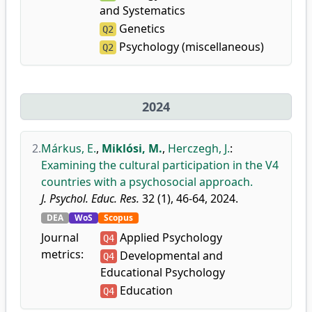
and Systematics
Genetics
Q2
Psychology (miscellaneous)
Q2
2024
2.
Márkus, E.
,
Miklósi, M.
,
Herczegh, J.
:
Examining the cultural participation in the V4
countries with a psychosocial approach.
J. Psychol. Educ. Res.
32 (1), 46-64, 2024.
DEA
WoS
Scopus
Journal
Applied Psychology
Q4
metrics:
Developmental and
Q4
Educational Psychology
Education
Q4