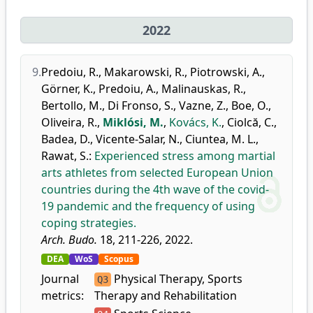
2022
9.
Predoiu, R.
,
Makarowski, R.
,
Piotrowski, A.
,
Görner, K.
,
Predoiu, A.
,
Malinauskas, R.
,
Bertollo, M.
,
Di Fronso, S.
,
Vazne, Z.
,
Boe, O.
,
Oliveira, R.
,
Miklósi, M.
,
Kovács, K.
,
Ciolcă, C.
,
Badea, D.
,
Vicente-Salar, N.
,
Ciuntea, M. L.
,
Rawat, S.
:
Experienced stress among martial
arts athletes from selected European Union
countries during the 4th wave of the covid-
19 pandemic and the frequency of using
coping strategies.
Arch. Budo.
18, 211-226, 2022.
DEA
WoS
Scopus
Journal
Physical Therapy, Sports
Q3
metrics:
Therapy and Rehabilitation