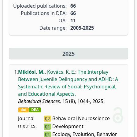
Uploaded publications:
66
Publications in DEA:
66
OA:
11
Date range:
2005-2025
2025
1.
Miklósi, M.
,
Kovács, K. E.
:
The Interplay
Between Juvenile Delinquency and ADHD: A
Systematic Review of Social, Psychological,
and Educational Aspects.
Behavioral Sciences.
15 (8), 1044-, 2025.
doi
DEA
Journal
Behavioral Neuroscience
Q2
metrics:
Development
Q1
Ecology, Evolution, Behavior
Q1