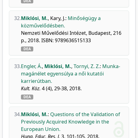
DEA
32.
Miklósi, M.
,
Kary, J.
:
Minőségügy a
közművelődésben.
Nemzeti Művelődési Intézet, Budapest, 216
p., 2018. ISBN: 9789636515133
DEA
33.
Engler, Á.
,
Miklósi, M.
,
Tornyi, Z. Z.
:
Munka-
magánélet egyensúlya a női kutatói
karrierútban.
Kult. Köz.
4 (4), 29-38, 2018.
DEA
34.
Miklósi, M.
:
Questions of the Validation of
Previously Acquired Knowledge in the
European Union.
Hung. Educ. Res. J.
3, 101-105, 2018.