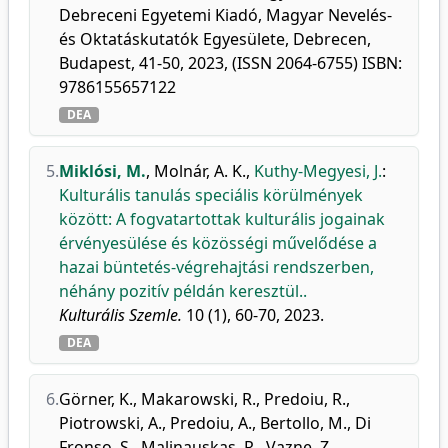
Debreceni Egyetemi Kiadó, Magyar Nevelés-
és Oktatáskutatók Egyesülete, Debrecen,
Budapest, 41-50, 2023, (ISSN 2064-6755) ISBN:
9786155657122
DEA
5.
Miklósi, M.
,
Molnár, A. K.
,
Kuthy-Megyesi, J.
:
Kulturális tanulás speciális körülmények
között: A fogvatartottak kulturális jogainak
érvényesülése és közösségi művelődése a
hazai büntetés-végrehajtási rendszerben,
néhány pozitív példán keresztül..
Kulturális Szemle.
10 (1), 60-70, 2023.
DEA
6.
Görner, K.
,
Makarowski, R.
,
Predoiu, R.
,
Piotrowski, A.
,
Predoiu, A.
,
Bertollo, M.
,
Di
Fronso, S.
,
Malinauskas, R.
,
Vazne, Z.
,