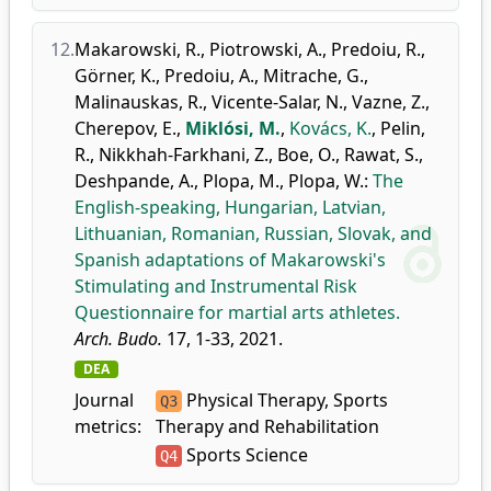
12.
Makarowski, R.
,
Piotrowski, A.
,
Predoiu, R.
,
Görner, K.
,
Predoiu, A.
,
Mitrache, G.
,
Malinauskas, R.
,
Vicente-Salar, N.
,
Vazne, Z.
,
Cherepov, E.
,
Miklósi, M.
,
Kovács, K.
,
Pelin,
R.
,
Nikkhah-Farkhani, Z.
,
Boe, O.
,
Rawat, S.
,
Deshpande, A.
,
Plopa, M.
,
Plopa, W.
:
The
English-speaking, Hungarian, Latvian,
Lithuanian, Romanian, Russian, Slovak, and
Spanish adaptations of Makarowski's
Stimulating and Instrumental Risk
Questionnaire for martial arts athletes.
Arch. Budo.
17, 1-33, 2021.
DEA
Journal
Physical Therapy, Sports
Q3
metrics:
Therapy and Rehabilitation
Sports Science
Q4