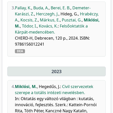
3.
Pallay, K.
,
Buda, A.
,
Berei, E. B.
,
Demeter-
Karászi, Z.
,
Herczegh, J.
,
Hideg, G.
,
Hrabéczy,
A.
,
Kocsis, Z.
,
Márkus, E.
,
Pusztai, G.
,
Miklósi,
M.
,
Tódor, I.
,
Kovács, K.
:
Felsőoktatók a
Kárpát-medencében.
CHERD-H, Debrecen, 120 p., 2024. ISBN:
9786156012241
DEA
2023
4.
Miklósi, M.
,
Hegedűs, J.
:
Civil szervezetek
szerepe a totális intézeti nevelésben.
In: Oktatás egy változó világban : kutatás,
innováció, fejlesztés. Szerk.: Kattein-Pornói
Rita, Tóth Péter, Kanczné Nagy Katalin,