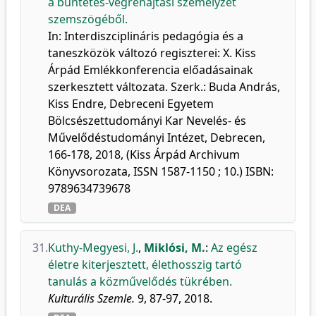
a büntetés-végrehajtási személyzet
szemszögéből.
In: Interdiszciplináris pedagógia és a
taneszközök változó regiszterei: X. Kiss
Árpád Emlékkonferencia előadásainak
szerkesztett változata. Szerk.: Buda András,
Kiss Endre, Debreceni Egyetem
Bölcsészettudományi Kar Nevelés- és
Művelődéstudományi Intézet, Debrecen,
166-178, 2018, (Kiss Árpád Archivum
Könyvsorozata, ISSN 1587-1150 ; 10.) ISBN:
9789634739678
DEA
31.
Kuthy-Megyesi, J.
,
Miklósi, M.
:
Az egész
életre kiterjesztett, élethosszig tartó
tanulás a közművelődés tükrében.
Kulturális Szemle.
9, 87-97, 2018.