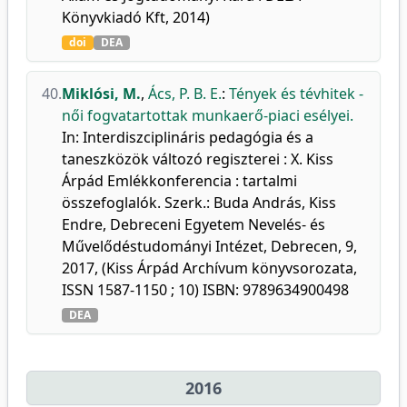
Könyvkiadó Kft, 2014)
doi
DEA
40.
Miklósi, M.
,
Ács, P. B. E.
:
Tények és tévhitek -
női fogvatartottak munkaerő-piaci esélyei.
In: Interdiszciplináris pedagógia és a
taneszközök változó regiszterei : X. Kiss
Árpád Emlékkonferencia : tartalmi
összefoglalók. Szerk.: Buda András, Kiss
Endre, Debreceni Egyetem Nevelés- és
Művelődéstudományi Intézet, Debrecen, 9,
2017, (Kiss Árpád Archívum könyvsorozata,
ISSN 1587-1150 ; 10) ISBN: 9789634900498
DEA
2016