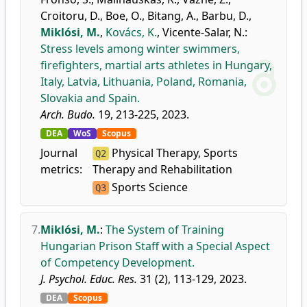
Croitoru, D.
,
Boe, O.
,
Bitang, A.
,
Barbu, D.
,
Miklósi, M.
,
Kovács, K.
,
Vicente-Salar, N.
:
Stress levels among winter swimmers,
firefighters, martial arts athletes in Hungary,
Italy, Latvia, Lithuania, Poland, Romania,
Slovakia and Spain.
Arch. Budo.
19, 213-225, 2023.
DEA
WoS
Scopus
Journal
Physical Therapy, Sports
Q2
metrics:
Therapy and Rehabilitation
Sports Science
Q3
7.
Miklósi, M.
:
The System of Training
Hungarian Prison Staff with a Special Aspect
of Competency Development.
J. Psychol. Educ. Res.
31 (2), 113-129, 2023.
DEA
Scopus