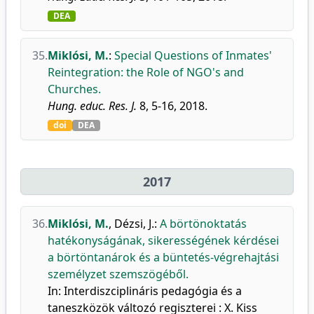
DEA
35.
Miklósi, M.
:
Special Questions of Inmates'
Reintegration: the Role of NGO's and
Churches.
Hung. educ. Res. J.
8, 5-16, 2018.
doi
DEA
2017
36.
Miklósi, M.
,
Dézsi, J.
:
A börtönoktatás
hatékonyságának, sikerességének kérdései
a börtöntanárok és a büntetés-végrehajtási
személyzet szemszögéből.
In: Interdiszciplináris pedagógia és a
taneszközök változó regiszterei : X. Kiss