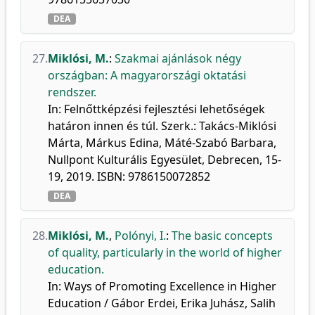
DEA
27.
Miklósi, M.
:
Szakmai ajánlások négy
országban: A magyarországi oktatási
rendszer.
In: Felnőttképzési fejlesztési lehetőségek
határon innen és túl. Szerk.: Takács-Miklósi
Márta, Márkus Edina, Máté-Szabó Barbara,
Nullpont Kulturális Egyesület, Debrecen, 15-
19, 2019. ISBN: 9786150072852
DEA
28.
Miklósi, M.
,
Polónyi, I.
:
The basic concepts
of quality, particularly in the world of higher
education.
In: Ways of Promoting Excellence in Higher
Education / Gábor Erdei, Erika Juhász, Salih