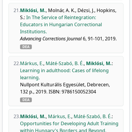
21.
Miklósi, M.
,
Molnár, A. K.
,
Dézsi, J.
,
Hopkins,
S.
:
In The Service of Reintegration:
Educators in Hungarian Correctional
Institutions.
Advancing Corrections Journal
6, 91-101, 2019.
DEA
22.
Márkus, E.
,
Máté-Szabó, B. É.
,
Miklósi, M.
:
Learning in adulthood: Cases of lifelong
learning.
Nullpont Kulturális Egyesület, Debrecen,
132 p., 2019. ISBN: 9786150052304
DEA
23.
Miklósi, M.
,
Márkus, E.
,
Máté-Szabó, B. É.
:
Opportunities for Developing Adult Training
within Hungary's Borders and Beyond.