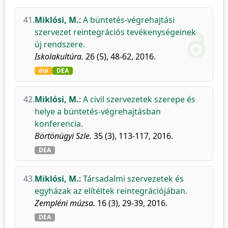
41.
Miklósi, M.
:
A büntetés-végrehajtási
szervezet reintegrációs tevékenységeinek
új rendszere.
Iskolakultúra.
26 (5), 48-62, 2016.
doi
DEA
42.
Miklósi, M.
:
A civil szervezetek szerepe és
helye a büntetés-végrehajtásban
konferencia.
Börtönügyi Szle.
35 (3), 113-117, 2016.
DEA
43.
Miklósi, M.
:
Társadalmi szervezetek és
egyházak az elítéltek reintegrációjában.
Zempléni múzsa.
16 (3), 29-39, 2016.
DEA