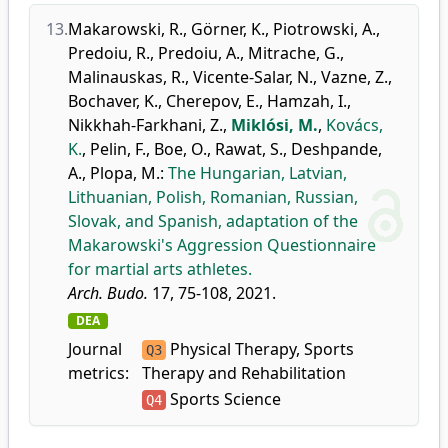
13.
Makarowski, R.
,
Görner, K.
,
Piotrowski, A.
,
Predoiu, R.
,
Predoiu, A.
,
Mitrache, G.
,
Malinauskas, R.
,
Vicente-Salar, N.
,
Vazne, Z.
,
Bochaver, K.
,
Cherepov, E.
,
Hamzah, I.
,
Nikkhah-Farkhani, Z.
,
Miklósi, M.
,
Kovács,
K.
,
Pelin, F.
,
Boe, O.
,
Rawat, S.
,
Deshpande,
A.
,
Plopa, M.
:
The Hungarian, Latvian,
Lithuanian, Polish, Romanian, Russian,
Slovak, and Spanish, adaptation of the
Makarowski's Aggression Questionnaire
for martial arts athletes.
Arch. Budo.
17, 75-108, 2021.
DEA
Journal
Physical Therapy, Sports
Q3
metrics:
Therapy and Rehabilitation
Sports Science
Q4