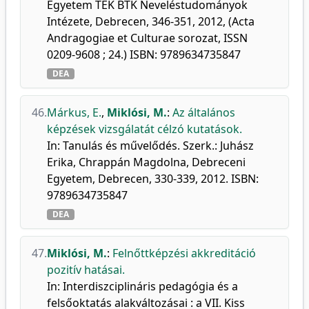
Egyetem TEK BTK Neveléstudományok
Intézete, Debrecen, 346-351, 2012, (Acta
Andragogiae et Culturae sorozat, ISSN
0209-9608 ; 24.) ISBN: 9789634735847
DEA
46.
Márkus, E.
,
Miklósi, M.
:
Az általános
képzések vizsgálatát célzó kutatások.
In: Tanulás és művelődés. Szerk.: Juhász
Erika, Chrappán Magdolna, Debreceni
Egyetem, Debrecen, 330-339, 2012. ISBN:
9789634735847
DEA
47.
Miklósi, M.
:
Felnőttképzési akkreditáció
pozitív hatásai.
In: Interdiszciplináris pedagógia és a
felsőoktatás alakváltozásai : a VII. Kiss