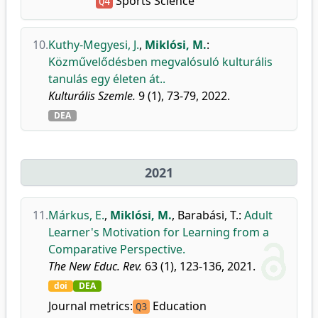
Sports Science
Q4
10.
Kuthy-Megyesi, J.
,
Miklósi, M.
:
Közművelődésben megvalósuló kulturális
tanulás egy életen át..
Kulturális Szemle.
9 (1), 73-79, 2022.
DEA
2021
11.
Márkus, E.
,
Miklósi, M.
,
Barabási, T.
:
Adult
Learner's Motivation for Learning from a
Comparative Perspective.
The New Educ. Rev.
63 (1), 123-136, 2021.
doi
DEA
Journal metrics:
Education
Q3