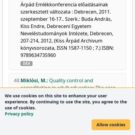
Árpád Emlékkonferencia előadásainak
szerkesztett változata : Debrecen, 2011.
szeptember 16-17.. Szerk.: Buda András,
Kiss Endre, Debreceni Egyetem
Neveléstudományok Intézete, Debrecen,
207-214, 2012, (Kiss Árpád Archivum
könyvsorozata, ISSN 1587-1150 ; 7.) ISBN:
9789634735960
DEA
48.
Miklósi, M.
:
Quality control and
accreditation in adult education: The case
of institutions in the North Great Plain
We use cookies on this site to enhance your user
experience. By continuing to use the site, you agree to the
region.
use of cookies.
In: Education in Transition. Ed.: Juhász Erika,
Privacy policy
Dubnicky technologicky institute v Dubnici
nad, Váhom, Slovakia, 208-215, 2012. ISBN:
Allow cookies
9788089400522