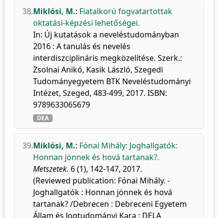
38.
Miklósi, M.
:
Fiatalkorú fogvatartottak
oktatási-képzési lehetőségei.
In: Új kutatások a neveléstudományban
2016 : A tanulás és nevelés
interdiszciplináris megközelítése. Szerk.:
Zsolnai Anikó, Kasik László, Szegedi
Tudományegyetem BTK Neveléstudományi
Intézet, Szeged, 483-499, 2017. ISBN:
9789633065679
DEA
39.
Miklósi, M.
:
Fónai Mihály: Joghallgatók:
Honnan jönnek és hová tartanak?.
Metszetek.
6 (1), 142-147, 2017.
(Reviewed publication: Fónai Mihály. -
Joghallgatók : Honnan jönnek és hová
tartanak? /Debrecen : Debreceni Egyetem
Állam és Jogtudományi Kara : DELA