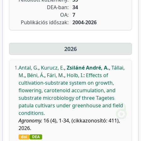
DEA-ban:
34
OA:
7
Publikációs időszak:
2004-2026
2026
1.
Antal, G.
,
Kurucz, E.
,
Zsiláné André, A.
,
Tállai,
M.
,
Béni, Á.
,
Fári, M.
,
Holb, I.
:
Effects of
cultivation-substrate system on growth,
flowering, carotenoid accumulation, and
substrate microbiology of three Tagetes
patula cultivars under greenhouse and field
conditions.
Agronomy.
16 (4), 1-34, (cikkazonosító: 411),
2026.
doi
DEA