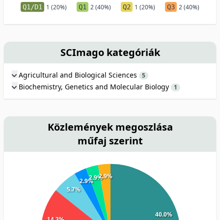
Q1/D1
1 (20%)
Q1
2 (40%)
Q2
1 (20%)
Q3
2 (40%)
SCImago kategóriák
Agricultural and Biological Sciences
5
Biochemistry, Genetics and Molecular Biology
1
Közlemények megoszlása
műfaj szerint
2.9%
2.9%
2.9%
5.7%
40.0%
14.3%