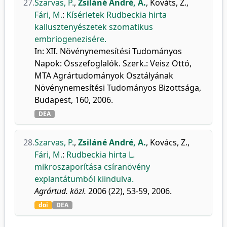
27.
Szarvas, P.
,
Zsiláné André, A.
,
Kováts, Z.
,
Fári, M.
:
Kísérletek Rudbeckia hirta
kallusztenyészetek szomatikus
embriogenezisére.
In: XII. Növénynemesítési Tudományos
Napok: Összefoglalók. Szerk.: Veisz Ottó,
MTA Agrártudományok Osztályának
Növénynemesítési Tudományos Bizottsága,
Budapest, 160, 2006.
DEA
28.
Szarvas, P.
,
Zsiláné André, A.
,
Kovács, Z.
,
Fári, M.
:
Rudbeckia hirta L.
mikroszaporítása csíranövény
explantátumból kiindulva.
Agrártud. közl.
2006 (22), 53-59, 2006.
doi
DEA