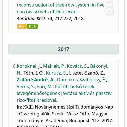
reconstruction of tree-row system in five
narrow streets of Debrecen.
Agrártud. Közl.
74, 217-222, 2018.
doi
DEA
2017
8.
Koroknai, J.
,
Makleit, P.
,
Kovács, S.
,
Bákonyi,
N.
,
Tóth, I. O.
,
Kurucz, E.
,
Lisztes-Szabó, Z.
,
Zsiláné André, A.
,
Domokos-Szabolcsy, É.
,
Veres, S.
,
Fári, M.
:
Épített belső terek
levegőminőségének javítása aktív és passzív
rizo-fitofiltrációval..
In: XXIII. Növénynemesítési Tudományos Nap
: Összefoglalók. Szerk.: Veisz Ottó, Magyar
Tudományos Akadémia, Budapest, 112, 2017.