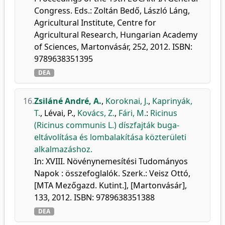
Congress. Eds.: Zoltán Bedő, László Láng,
Agricultural Institute, Centre for
Agricultural Research, Hungarian Academy
of Sciences, Martonvásár, 252, 2012. ISBN:
9789638351395
DEA
16.
Zsiláné André, A.
,
Koroknai, J.
,
Kaprinyák,
T.
,
Lévai, P.
,
Kovács, Z.
,
Fári, M.
:
Ricinus
(Ricinus communis L.) díszfajták buga-
eltávolítása és lombalakítása közterületi
alkalmazáshoz.
In: XVIII. Növénynemesítési Tudományos
Napok : összefoglalók. Szerk.: Veisz Ottó,
[MTA Mezőgazd. Kutint.], [Martonvásár],
133, 2012. ISBN: 9789638351388
DEA