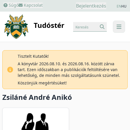
Súgó
Kapcsolat
Bejelentkezés
EN
HU
Tudóstér
Keresés
menu
Tisztelt Kutatók!
A könyvtár 2026.08.10. és 2026.08.16. között zárva
tart. Ezen időszakban a publikációk feltöltésére van
lehetőség, de minden más szolgáltatásunk szünetel.
Köszönjük megértésüket!
Zsiláné André Anikó