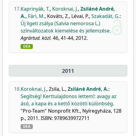
17.
Kaprinyák, T.
,
Koroknai, J.
,
Zsiláné André,
A.
,
Fári, M.
,
Kováts, Z.
,
Lévai, P.
,
Szakadát, G.
:
Új ligeti zsálya (Salvia nemorosa L.)
színváltozatok kiemelése és jellemzése.
Agrártud. közl.
46, 41-44, 2012.
DEA
2011
18.
Koroknai, J.
,
Zsila, L.
,
Zsiláné André, A.
:
Segítség! Kerttulajdonos lettem!: avagy az
ásó, a kapa és a kettő közötti különbség.
"Pro-Team" Nonprofit Kft., Nyíregyháza, 128
p., 2011. ISBN: 9789639972711
DEA