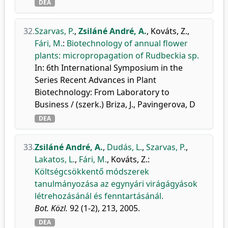
DEA
32.
Szarvas, P.
,
Zsiláné André, A.
,
Kováts, Z.
,
Fári, M.
:
Biotechnology of annual flower
plants: micropropagation of Rudbeckia sp.
In: 6th International Symposium in the
Series Recent Advances in Plant
Biotechnology: From Laboratory to
Business / (szerk.) Briza, J., Pavingerova, D
DEA
33.
Zsiláné André, A.
,
Dudás, L.
,
Szarvas, P.
,
Lakatos, L.
,
Fári, M.
,
Kováts, Z.
:
Költségcsökkentő módszerek
tanulmányozása az egynyári virágágyások
létrehozásánál és fenntartásánál.
Bot. Közl.
92 (1-2), 213, 2005.
DEA