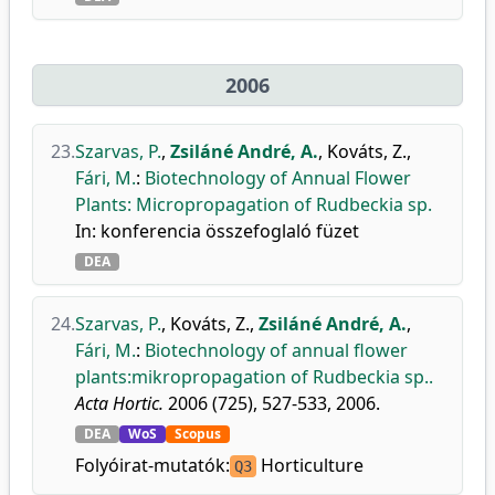
2006
23.
Szarvas, P.
,
Zsiláné André, A.
,
Kováts, Z.
,
Fári, M.
:
Biotechnology of Annual Flower
Plants: Micropropagation of Rudbeckia sp.
In: konferencia összefoglaló füzet
DEA
24.
Szarvas, P.
,
Kováts, Z.
,
Zsiláné André, A.
,
Fári, M.
:
Biotechnology of annual flower
plants:mikropropagation of Rudbeckia sp..
Acta Hortic.
2006 (725), 527-533, 2006.
DEA
WoS
Scopus
Folyóirat-mutatók:
Horticulture
Q3