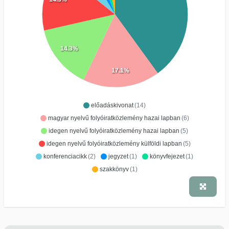
14.3%
17.1%
előadáskivonat
(14)
magyar nyelvű folyóiratközlemény hazai lapban
(6)
idegen nyelvű folyóiratközlemény hazai lapban
(5)
idegen nyelvű folyóiratközlemény külföldi lapban
(5)
konferenciacikk
(2)
jegyzet
(1)
könyvfejezet
(1)
szakkönyv
(1)