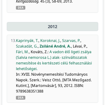
Kertgazdaság.
45 (3), 58-69, 2013.
DEA
2012
13.
Kaprinyák, T.
,
Koroknai, J.
,
Szarvas, P.
,
Szakadát, G.
,
Zsiláné André, A.
,
Lévai, P.
,
Fári, M.
,
Kováts, Z.
:
A vadon élő ligeti zsálya
(Salvia nemorosa L.) alak- színváltozatok
nemesítése és kertészeti célú felhasználási
lehetőségei.
In: XVIII. Növénynemesítési Tudományos
Napok. Szerk.: Veisz Ottó, [MTA Mezőgazd.
Kutint.], [Martonvásár], 93, 2012. ISBN:
9789638351388
DEA