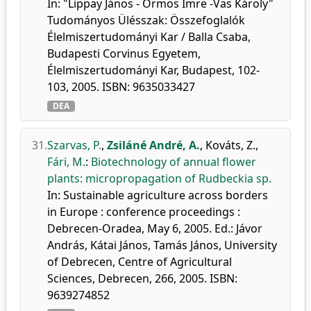
In: "Lippay János - Ormos Imre -Vas Károly"
Tudományos Ülésszak: Összefoglalók
Élelmiszertudományi Kar / Balla Csaba,
Budapesti Corvinus Egyetem,
Élelmiszertudományi Kar, Budapest, 102-
103, 2005. ISBN: 9635033427
DEA
31.
Szarvas, P.
,
Zsiláné André, A.
,
Kováts, Z.
,
Fári, M.
:
Biotechnology of annual flower
plants: micropropagation of Rudbeckia sp.
In: Sustainable agriculture across borders
in Europe : conference proceedings :
Debrecen-Oradea, May 6, 2005. Ed.: Jávor
András, Kátai János, Tamás János, University
of Debrecen, Centre of Agricultural
Sciences, Debrecen, 266, 2005. ISBN:
9639274852