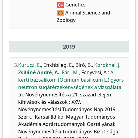
Genetics
Q4
Animal Science and
Q3
Zoology
2019
3.
Kurucz, E.
,
Enkhbileg, E.
,
Bíró, B.
,
Koroknai, J.
,
Zsiláné André, A.
,
Fári, M.
,
Fenyvesi, A.
:
A
kerti bazsalikom (Ocimum basilicum L.) gyors
neutron sugárérzékenységének a vizsgálata.
In: Növénynemesítés a 21. század elején:
kihívások és válaszok : XXV.
Növénynemesítési Tudományos Nap 2019.
Szerk.: Karsai Ildikó, Magyar Tudományos
Akadémia Agrártudományok Osztályának
Növénynemesítési Tudományos Bizottsága,,