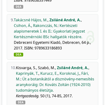
ISBN: 9789638351449
DEA
9.
Takácsné Hájos, M.
,
Zsiláné André, A.
,
Csihon, Á.
,
Rakonczás, N.
:
Kertészeti
alapismeretek I. és II.: Gyakorlati jegyzet
Kertészmérnöki BSc hallgatók részére.
Debreceni Egyetemi Kiadó, Debrecen, 64 p.,
2017. ISBN: 9789633186893
DEA
10.
Kisvarga, S.
,
Szabó, M.
,
Zsiláné André, A.
,
Kaprinyák, T.
,
Kurucz, E.
,
Koroknai, J.
,
Fári,
M.
:
Út a botanikától a dísznövény-nemesítés
aranykoráig: Dr. Kováts Zoltán (1924-2010)
tudományos életútja.
Kertgazdaság.
50 (1), 74-85, 2017.
DEA