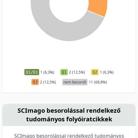
Q1/D1
1 (6,3%)
Q1
2 (12,5%)
Q2
1 (6,3%)
Q3
2 (12,5%)
nem besorolt
11 (68,8%)
SCImago besorolással rendelkező
tudományos folyóiratcikkek
SCImago besorolással rendelkező tudományos