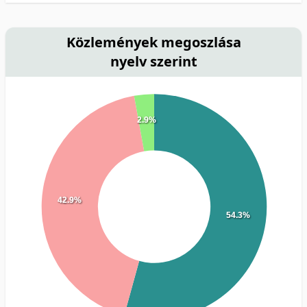
Közlemények megoszlása
nyelv szerint
2.9%
42.9%
54.3%