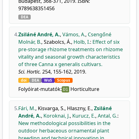
Budapest, 368-371, 2019. ISBN:
9789638351456
DEA
4.
Zsiláné André, A.
,
Vámos, A.
,
Csengőné
Molnár, B.
,
Szabolcs, Á.
,
Holb, I.
:
Effect of six
pre-storage rhizome treatments on rhizome
vitality and seasonal growth characteristics
of three Canna x generalis cultivars.
Sci. Hortic.
254, 155-162, 2019.
doi
DEA
WoS
Scopus
Folyóirat-mutatók:
Horticulture
D1
5.
Fári, M.
,
Kisvarga, S.
,
Hlaszny, E.
,
Zsiláné
André, A.
,
Koroknai, J.
,
Kurucz, E.
,
Antal, G.
:
New methodological possibilities in the
outdoor herbaceous ornamental plant
breeding and technical innovation in