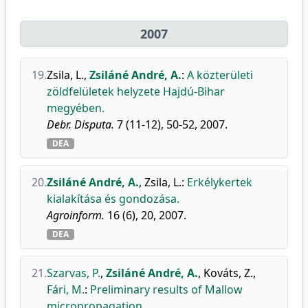
2007
19.
Zsila, L.
,
Zsiláné André, A.
:
A közterületi
zöldfelületek helyzete Hajdú-Bihar
megyében.
Debr. Disputa.
7 (11-12), 50-52, 2007.
DEA
20.
Zsiláné André, A.
,
Zsila, L.
:
Erkélykertek
kialakítása és gondozása.
Agroinform.
16 (6), 20, 2007.
DEA
21.
Szarvas, P.
,
Zsiláné André, A.
,
Kováts, Z.
,
Fári, M.
:
Preliminary results of Mallow
micropropagation.