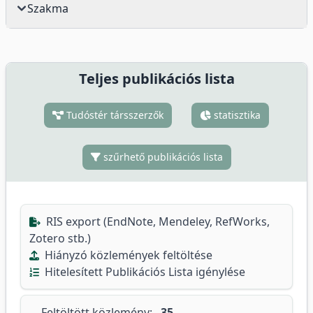
Szakma
Teljes publikációs lista
Tudóstér társszerzők
statisztika
szűrhető publikációs lista
RIS export (EndNote, Mendeley, RefWorks,
Zotero stb.)
Hiányzó közlemények feltöltése
Hitelesített Publikációs Lista igénylése
Feltöltött közlemény:
35