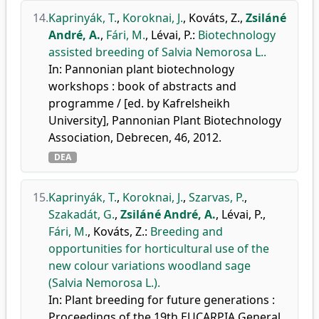
14.
Kaprinyák, T.
,
Koroknai, J.
,
Kováts, Z.
,
Zsiláné
André, A.
,
Fári, M.
,
Lévai, P.
:
Biotechnology
assisted breeding of Salvia Nemorosa L..
In: Pannonian plant biotechnology
workshops : book of abstracts and
programme / [ed. by Kafrelsheikh
University], Pannonian Plant Biotechnology
Association, Debrecen, 46, 2012.
DEA
15.
Kaprinyák, T.
,
Koroknai, J.
,
Szarvas, P.
,
Szakadát, G.
,
Zsiláné André, A.
,
Lévai, P.
,
Fári, M.
,
Kováts, Z.
:
Breeding and
opportunities for horticultural use of the
new colour variations woodland sage
(Salvia Nemorosa L.).
In: Plant breeding for future generations :
Proceedings of the 19th EUCARPIA General