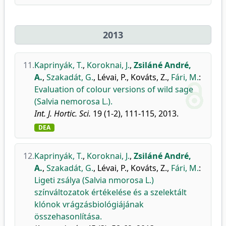
2013
11.
Kaprinyák, T.
,
Koroknai, J.
,
Zsiláné André,
A.
,
Szakadát, G.
,
Lévai, P.
,
Kováts, Z.
,
Fári, M.
:
Evaluation of colour versions of wild sage
(Salvia nemorosa L.).
Int. J. Hortic. Sci.
19 (1-2), 111-115, 2013.
DEA
12.
Kaprinyák, T.
,
Koroknai, J.
,
Zsiláné André,
A.
,
Szakadát, G.
,
Lévai, P.
,
Kováts, Z.
,
Fári, M.
:
Ligeti zsálya (Salvia nmorosa L.)
színváltozatok értékelése és a szelektált
klónok vrágzásbiológiájának
összehasonlítása.