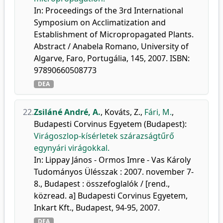
In: Proceedings of the 3rd International
Symposium on Acclimatization and
Establishment of Micropropagated Plants.
Abstract / Anabela Romano, University of
Algarve, Faro, Portugália, 145, 2007. ISBN:
97890660508773
DEA
22.
Zsiláné André, A.
,
Kováts, Z.
,
Fári, M.
,
Budapesti Corvinus Egyetem (Budapest)
:
Virágoszlop-kísérletek szárazságtűrő
egynyári virágokkal.
In: Lippay János - Ormos Imre - Vas Károly
Tudományos Ülésszak : 2007. november 7-
8., Budapest : összefoglalók / [rend.,
közread. a] Budapesti Corvinus Egyetem,
Inkart Kft., Budapest, 94-95, 2007.
DEA