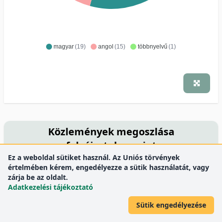
magyar
(19)
angol
(15)
többnyelvű
(1)
Közlemények megoszlása
folyóiratok szerint
Ez a weboldal sütiket használ. Az Uniós törvények
értelmében kérem, engedélyezze a sütik használatát, vagy
Agrártudományi közlemények = Acta agraria
zárja be az oldalt.
Debreceniensis
3
Adatkezelési tájékoztató
International Journal of Horticultural Science
3
Acta Horticulturae
Sütik engedélyezése
2
Botanikai Közlemények
2