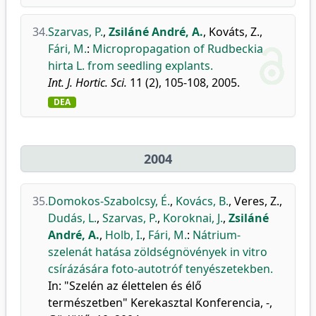
34.
Szarvas, P.
,
Zsiláné André, A.
,
Kováts, Z.
,
Fári, M.
:
Micropropagation of Rudbeckia
hirta L. from seedling explants.
Int. J. Hortic. Sci.
11 (2), 105-108, 2005.
DEA
2004
35.
Domokos-Szabolcsy, É.
,
Kovács, B.
,
Veres, Z.
,
Dudás, L.
,
Szarvas, P.
,
Koroknai, J.
,
Zsiláné
André, A.
,
Holb, I.
,
Fári, M.
:
Nátrium-
szelenát hatása zöldségnövények in vitro
csírázására foto-autotróf tenyészetekben.
In: "Szelén az élettelen és élő
természetben" Kerekasztal Konferencia, -,