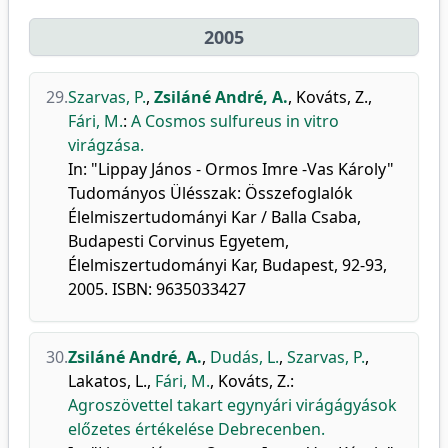
2005
29.
Szarvas, P.
,
Zsiláné André, A.
,
Kováts, Z.
,
Fári, M.
:
A Cosmos sulfureus in vitro
virágzása.
In: "Lippay János - Ormos Imre -Vas Károly"
Tudományos Ülésszak: Összefoglalók
Élelmiszertudományi Kar / Balla Csaba,
Budapesti Corvinus Egyetem,
Élelmiszertudományi Kar, Budapest, 92-93,
2005. ISBN: 9635033427
30.
Zsiláné André, A.
,
Dudás, L.
,
Szarvas, P.
,
Lakatos, L.
,
Fári, M.
,
Kováts, Z.
:
Agroszövettel takart egynyári virágágyások
előzetes értékelése Debrecenben.