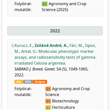
Folyóirat-
Agronomy and Crop
Q1
mutatók:
Science (2025)
2022
2.
Kurucz, E.
,
Zsiláné André, A.
,
Fári, M.
,
Sipos,
M.
,
Antal, G.
:
Molecular, phenotypic marker
assays, and radiosensitivity tests of gamma-
irradiated Celosia argentea.
SABRAO J. Breed. Genet.
54 (5), 1049-1065,
2022.
doi
DEA
Scopus
Folyóirat-
Agronomy and Crop
Q3
mutatók:
Science
Biotechnology
Q3
Horticulture
Q2