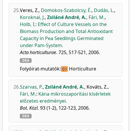
25.
Veres, Z.
,
Domokos-Szabolcsy, É.
,
Dudás, L.
,
Koroknai, J.
,
Zsiláné André, A.
,
Fári, M.
,
Holb, I.
:
Effect of Culture Vessels on the
Biomass Production and Total Antioxidant
Capacity in Pea Seedlings Germinated
under Pam-System.
Acta horticulturae.
725, 517-521, 2006.
DEA
Folyóirat-mutatók:
Horticulture
Q3
26.
Szarvas, P.
,
Zsiláné André, A.
,
Kováts, Z.
,
Fári, M.
:
Kána mikroszaporítási kísérletek
előzetes eredményei.
Bot. Közl.
93 (1-2), 122-123, 2006.
DEA