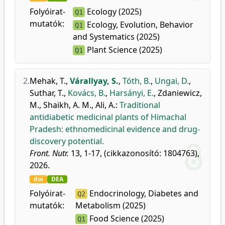
Folyóirat-
Ecology (2025)
Q1
mutatók:
Ecology, Evolution, Behavior
Q1
and Systematics (2025)
Plant Science (2025)
Q1
2.
Mehak, T.
,
Várallyay, S.
,
Tóth, B.
,
Ungai, D.
,
Suthar, T.
,
Kovács, B.
,
Harsányi, E.
,
Zdaniewicz,
M.
,
Shaikh, A. M.
,
Ali, A.
:
Traditional
antidiabetic medicinal plants of Himachal
Pradesh: ethnomedicinal evidence and drug-
discovery potential.
Front. Nutr.
13, 1-17, (cikkazonosító: 1804763),
2026.
doi
DEA
Folyóirat-
Endocrinology, Diabetes and
Q2
mutatók:
Metabolism (2025)
Food Science (2025)
Q1