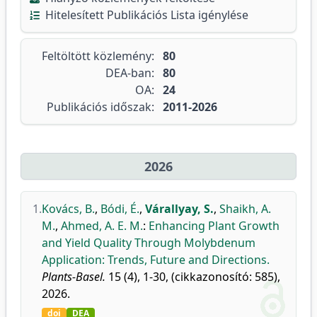
Hitelesített Publikációs Lista igénylése
Feltöltött közlemény:
80
DEA-ban:
80
OA:
24
Publikációs időszak:
2011-2026
2026
1.
Kovács, B.
,
Bódi, É.
,
Várallyay, S.
,
Shaikh, A.
M.
,
Ahmed, A. E. M.
:
Enhancing Plant Growth
and Yield Quality Through Molybdenum
Application: Trends, Future and Directions.
Plants-Basel.
15 (4), 1-30, (cikkazonosító: 585),
2026.
doi
DEA