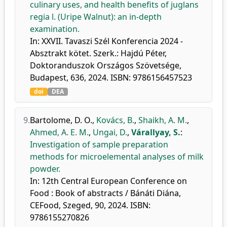
culinary uses, and health benefits of juglans
regia l. (Uripe Walnut): an in-depth
examination.
In: XXVII. Tavaszi Szél Konferencia 2024 -
Absztrakt kötet. Szerk.: Hajdú Péter,
Doktoranduszok Országos Szövetsége,
Budapest, 636, 2024. ISBN: 9786156457523
doi
DEA
9.
Bartolome, D. O.
,
Kovács, B.
,
Shaikh, A. M.
,
Ahmed, A. E. M.
,
Ungai, D.
,
Várallyay, S.
:
Investigation of sample preparation
methods for microelemental analyses of milk
powder.
In: 12th Central European Conference on
Food : Book of abstracts / Bánáti Diána,
CEFood, Szeged, 90, 2024. ISBN:
9786155270826