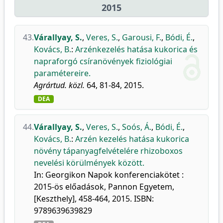
2015
43.
Várallyay, S.
,
Veres, S.
,
Garousi, F.
,
Bódi, É.
,
Kovács, B.
:
Arzénkezelés hatása kukorica és
napraforgó csíranövények fiziológiai
paramétereire.
Agrártud. közl.
64, 81-84, 2015.
DEA
44.
Várallyay, S.
,
Veres, S.
,
Soós, Á.
,
Bódi, É.
,
Kovács, B.
:
Arzén kezelés hatása kukorica
növény tápanyagfelvételére rhizoboxos
nevelési körülmények között.
In: Georgikon Napok konferenciakötet :
2015-ös előadások, Pannon Egyetem,
[Keszthely], 458-464, 2015. ISBN:
9789639639829