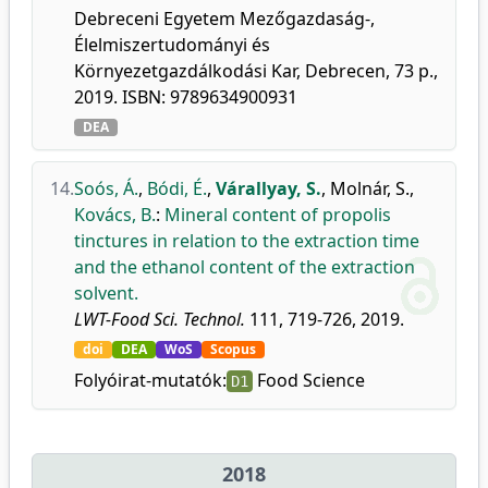
Debreceni Egyetem Mezőgazdaság-,
Élelmiszertudományi és
Környezetgazdálkodási Kar, Debrecen, 73 p.,
2019. ISBN: 9789634900931
DEA
14.
Soós, Á.
,
Bódi, É.
,
Várallyay, S.
,
Molnár, S.
,
Kovács, B.
:
Mineral content of propolis
tinctures in relation to the extraction time
and the ethanol content of the extraction
solvent.
LWT-Food Sci. Technol.
111, 719-726, 2019.
doi
DEA
WoS
Scopus
Folyóirat-mutatók:
Food Science
D1
2018