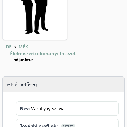
DE
MÉK
Élelmiszertudományi Intézet
adjunktus
Elérhetőség
Név:
Várallyay Szilvia
További profilok:
MTMT