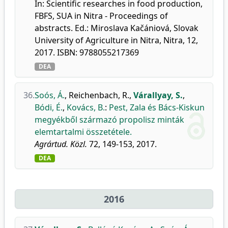
In: Scientific researches in food production,
FBFS, SUA in Nitra - Proceedings of
abstracts. Ed.: Miroslava Kačániová, Slovak
University of Agriculture in Nitra, Nitra, 12,
2017. ISBN: 9788055217369
DEA
36.
Soós, Á.
,
Reichenbach, R.
,
Várallyay, S.
,
Bódi, É.
,
Kovács, B.
:
Pest, Zala és Bács-Kiskun
megyékből származó propolisz minták
elemtartalmi összetétele.
Agrártud. Közl.
72, 149-153, 2017.
DEA
2016