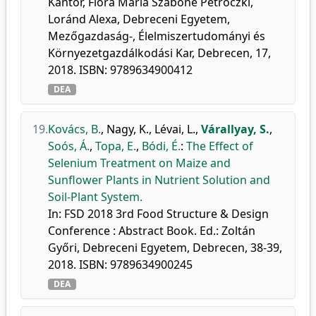
Kántor, Flóra Mária Szabóné Petróczki,
Loránd Alexa, Debreceni Egyetem,
Mezőgazdaság-, Élelmiszertudományi és
Környezetgazdálkodási Kar, Debrecen, 17,
2018. ISBN: 9789634900412
DEA
19.
Kovács, B.
,
Nagy, K.
,
Lévai, L.
,
Várallyay, S.
,
Soós, Á.
,
Topa, E.
,
Bódi, É.
:
The Effect of
Selenium Treatment on Maize and
Sunflower Plants in Nutrient Solution and
Soil-Plant System.
In: FSD 2018 3rd Food Structure & Design
Conference : Abstract Book. Ed.: Zoltán
Győri, Debreceni Egyetem, Debrecen, 38-39,
2018. ISBN: 9789634900245
DEA