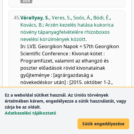
DEA
45.
Várallyay, S.
,
Veres, S.
,
Soós, Á.
,
Bódi, É.
,
Kovács, B.
:
Arzén kezelés hatása kukorica
növény tápanyagfelvételére rhizoboxos
nevelési körülmények között.
In: LVII. Georgikon Napok = 57th Georgikon
Scientific Conference : Kivonat-kötet :
Programfüzet, valamint az elhangzó és
poszter előadások rövid kivonatainak
gyűjteménye : [agrárgazdaság a
növekedéskor után] : [2015. október 1-2.,
Keszthely]. Szerk.: Nagy Zita Barabara,
Ez a weboldal sütiket használ. Az Uniós törvények
Pannon Egyetem Georgikon Kar, Keszthely,
értelmében kérem, engedélyezze a sütik használatát, vagy
123, 2015. ISBN: 9789639639812
zárja be az oldalt.
DEA
Adatkezelési tájékoztató
Sütik engedélyezése
46.
Várallyay, S.
,
Bódi, É.
,
Garousi, F.
,
Veres, S.
,