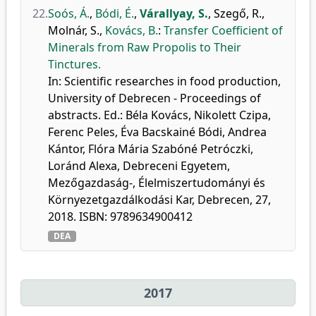
22.
Soós, Á.
,
Bódi, É.
,
Várallyay, S.
,
Szegő, R.
,
Molnár, S.
,
Kovács, B.
:
Transfer Coefficient of
Minerals from Raw Propolis to Their
Tinctures.
In: Scientific researches in food production,
University of Debrecen - Proceedings of
abstracts. Ed.: Béla Kovács, Nikolett Czipa,
Ferenc Peles, Éva Bacskainé Bódi, Andrea
Kántor, Flóra Mária Szabóné Petróczki,
Loránd Alexa, Debreceni Egyetem,
Mezőgazdaság-, Élelmiszertudományi és
Környezetgazdálkodási Kar, Debrecen, 27,
2018. ISBN: 9789634900412
DEA
2017