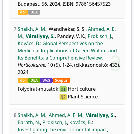
Budapest, 56, 2024. ISBN: 9786156457523
doi
DEA
7.
Shaikh, A. M.
,
Wandhekar, S. S.
,
Ahmed, A. E.
M.
,
Várallyay, S.
,
Pandey, V. K.
,
Prokisch, J.
,
Kovács, B.
:
Global Perspectives on the
Medicinal Implications of Green Walnut and
Its Benefits: a Comprehensive Review.
Horticulturae.
10 (5), 1-24, (cikkazonosító: 433),
2024.
doi
DEA
WoS
Scopus
Folyóirat-mutatók:
Horticulture
Q1
Plant Science
Q2
8.
Shaikh, A. M.
,
Ahmed, A. E. M.
,
Várallyay, S.
,
Baráth, N.
,
Prokisch, J.
,
Kovács, B.
:
Investigating the environmental impact,