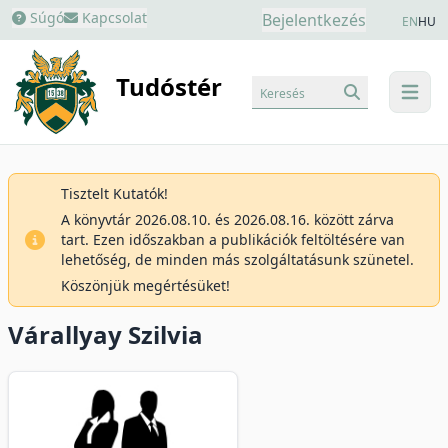
Súgó
Kapcsolat
Bejelentkezés
EN
HU
Tudóstér
Keresés
menu
Tisztelt Kutatók!
A könyvtár 2026.08.10. és 2026.08.16. között zárva
tart. Ezen időszakban a publikációk feltöltésére van
lehetőség, de minden más szolgáltatásunk szünetel.
Köszönjük megértésüket!
Várallyay Szilvia