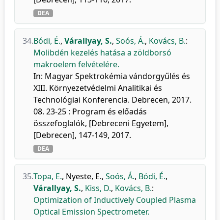
DEA
34.
Bódi, É.
,
Várallyay, S.
,
Soós, Á.
,
Kovács, B.
:
Molibdén kezelés hatása a zöldborsó
makroelem felvételére.
In: Magyar Spektrokémia vándorgyűlés és
XIII. Környezetvédelmi Analitikai és
Technológiai Konferencia. Debrecen, 2017.
08. 23-25 : Program és előadás
összefoglalók, [Debreceni Egyetem],
[Debrecen], 147-149, 2017.
DEA
35.
Topa, E.
,
Nyeste, E.
,
Soós, Á.
,
Bódi, É.
,
Várallyay, S.
,
Kiss, D.
,
Kovács, B.
:
Optimization of Inductively Coupled Plasma
Optical Emission Spectrometer.