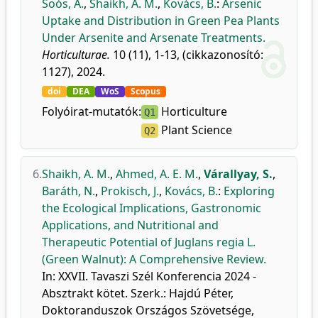
Soós, Á.
,
Shaikh, A. M.
,
Kovács, B.
:
Arsenic
Uptake and Distribution in Green Pea Plants
Under Arsenite and Arsenate Treatments.
Horticulturae.
10 (11), 1-13, (cikkazonosító:
1127), 2024.
doi
DEA
WoS
Scopus
Folyóirat-mutatók:
Horticulture
Q1
Plant Science
Q2
6.
Shaikh, A. M.
,
Ahmed, A. E. M.
,
Várallyay, S.
,
Baráth, N.
,
Prokisch, J.
,
Kovács, B.
:
Exploring
the Ecological Implications, Gastronomic
Applications, and Nutritional and
Therapeutic Potential of Juglans regia L.
(Green Walnut): A Comprehensive Review.
In: XXVII. Tavaszi Szél Konferencia 2024 -
Absztrakt kötet. Szerk.: Hajdú Péter,
Doktoranduszok Országos Szövetsége,