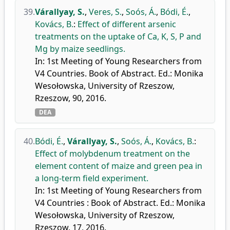
39.
Várallyay, S.
,
Veres, S.
,
Soós, Á.
,
Bódi, É.
,
Kovács, B.
:
Effect of different arsenic
treatments on the uptake of Ca, K, S, P and
Mg by maize seedlings.
In: 1st Meeting of Young Researchers from
V4 Countries. Book of Abstract. Ed.: Monika
Wesołowska, University of Rzeszow,
Rzeszow, 90, 2016.
DEA
40.
Bódi, É.
,
Várallyay, S.
,
Soós, Á.
,
Kovács, B.
:
Effect of molybdenum treatment on the
element content of maize and green pea in
a long-term field experiment.
In: 1st Meeting of Young Researchers from
V4 Countries : Book of Abstract. Ed.: Monika
Wesołowska, University of Rzeszow,
Rzeszow, 17, 2016.