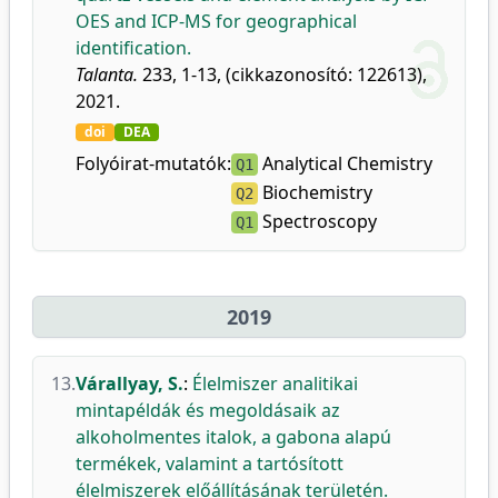
OES and ICP-MS for geographical
identification.
Talanta.
233, 1-13, (cikkazonosító: 122613),
2021.
doi
DEA
Folyóirat-mutatók:
Analytical Chemistry
Q1
Biochemistry
Q2
Spectroscopy
Q1
2019
13.
Várallyay, S.
:
Élelmiszer analitikai
mintapéldák és megoldásaik az
alkoholmentes italok, a gabona alapú
termékek, valamint a tartósított
élelmiszerek előállításának területén.