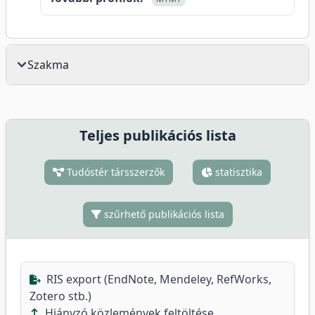
Szakma
Teljes publikációs lista
Tudóstér társszerzők
statisztika
szűrhető publikációs lista
RIS export (EndNote, Mendeley, RefWorks,
Zotero stb.)
Hiányzó közlemények feltöltése