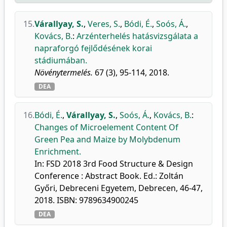
15.
Várallyay, S.
,
Veres, S.
,
Bódi, É.
,
Soós, Á.
,
Kovács, B.
:
Arzénterhelés hatásvizsgálata a
napraforgó fejlődésének korai
stádiumában.
Növénytermelés.
67 (3), 95-114, 2018.
DEA
16.
Bódi, É.
,
Várallyay, S.
,
Soós, Á.
,
Kovács, B.
:
Changes of Microelement Content Of
Green Pea and Maize by Molybdenum
Enrichment.
In: FSD 2018 3rd Food Structure & Design
Conference : Abstract Book. Ed.: Zoltán
Győri, Debreceni Egyetem, Debrecen, 46-47,
2018. ISBN: 9789634900245
DEA