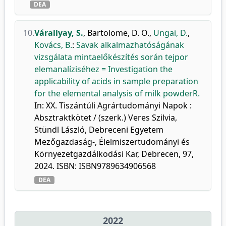
DEA
10.
Várallyay, S.
,
Bartolome, D. O.
,
Ungai, D.
,
Kovács, B.
:
Savak alkalmazhatóságának
vizsgálata mintaelőkészítés során tejpor
elemanalíziséhez = Investigation the
applicability of acids in sample preparation
for the elemental analysis of milk powderR.
In: XX. Tiszántúli Agrártudományi Napok :
Absztraktkötet / (szerk.) Veres Szilvia,
Stündl László, Debreceni Egyetem
Mezőgazdaság-, Élelmiszertudományi és
Környezetgazdálkodási Kar, Debrecen, 97,
2024. ISBN: ISBN9789634906568
DEA
2022