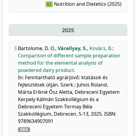
Nutrition and Dietetics (2025)
Q1
2025
3.
Bartolome, D. O.
,
Várallyay, S.
,
Kovács, B.
:
Comparison of different sample preparation
method for the elemental analysis of
powdered dairy product.
In: Fenntartható agrárjövő: ktatások és
fejlesztések útján. Szerk.: Juhos Roland,
Márta Erikné Ősz Aletta, Debreceni Egyetem
Kerpely Kálmán Szakkollégium és a
Debreceni Egyetem Tormay Béla
Szakkollégium, Debrecen, 5-13, 2025. ISBN:
9789634907091
DEA