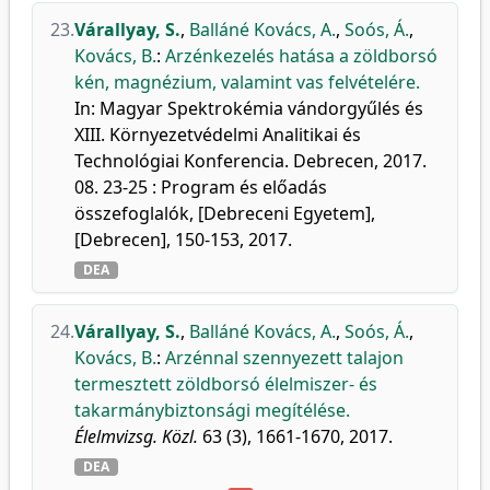
23.
Várallyay, S.
,
Balláné Kovács, A.
,
Soós, Á.
,
Kovács, B.
:
Arzénkezelés hatása a zöldborsó
kén, magnézium, valamint vas felvételére.
In: Magyar Spektrokémia vándorgyűlés és
XIII. Környezetvédelmi Analitikai és
Technológiai Konferencia. Debrecen, 2017.
08. 23-25 : Program és előadás
összefoglalók, [Debreceni Egyetem],
[Debrecen], 150-153, 2017.
DEA
24.
Várallyay, S.
,
Balláné Kovács, A.
,
Soós, Á.
,
Kovács, B.
:
Arzénnal szennyezett talajon
termesztett zöldborsó élelmiszer- és
takarmánybiztonsági megítélése.
Élelmvizsg. Közl.
63 (3), 1661-1670, 2017.
DEA