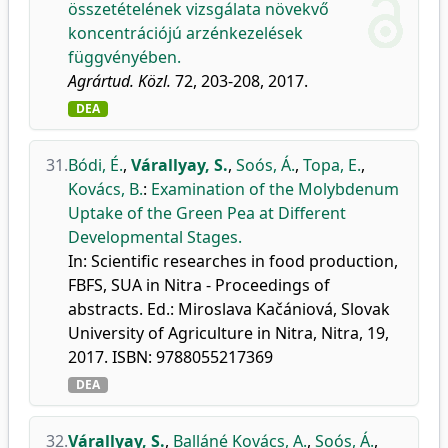
összetételének vizsgálata növekvő
koncentrációjú arzénkezelések
függvényében.
Agrártud. Közl.
72, 203-208, 2017.
DEA
31.
Bódi, É.
,
Várallyay, S.
,
Soós, Á.
,
Topa, E.
,
Kovács, B.
:
Examination of the Molybdenum
Uptake of the Green Pea at Different
Developmental Stages.
In: Scientific researches in food production,
FBFS, SUA in Nitra - Proceedings of
abstracts. Ed.: Miroslava Kačániová, Slovak
University of Agriculture in Nitra, Nitra, 19,
2017. ISBN: 9788055217369
DEA
32.
Várallyay, S.
,
Balláné Kovács, A.
,
Soós, Á.
,