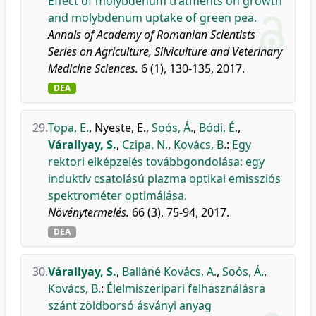
Effect of molybdenum tratments on growth
and molybdenum uptake of green pea.
Annals of Academy of Romanian Scientists
Series on Agriculture, Silviculture and Veterinary
Medicine Sciences.
6 (1), 130-135, 2017.
DEA
29.
Topa, E.
,
Nyeste, E.
,
Soós, Á.
,
Bódi, É.
,
Várallyay, S.
,
Czipa, N.
,
Kovács, B.
:
Egy
rektori elképzelés továbbgondolása: egy
induktív csatolású plazma optikai emissziós
spektrométer optimálása.
Növénytermelés.
66 (3), 75-94, 2017.
DEA
30.
Várallyay, S.
,
Balláné Kovács, A.
,
Soós, Á.
,
Kovács, B.
:
Élelmiszeripari felhasználásra
szánt zöldborsó ásványi anyag