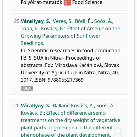
Folyóirat-mutatók:
Food Science
Q4
25.
Várallyay, S.
,
Veres, S.
,
Bódi, É.
,
Soós, Á.
,
Topa, E.
,
Kovács, B.
:
Effect of Arsenic on the
Growing Parameters of Sunflower
Seedlings.
In: Scientific researches in food production,
FBFS, SUA in Nitra - Proceedings of
abstracts. Ed.: Miroslava Kačániová, Slovak
University of Agriculture in Nitra, Nitra, 40,
2017. ISBN: 9788055217369
DEA
26.
Várallyay, S.
,
Balláné Kovács, A.
,
Soós, Á.
,
Kovács, B.
:
Effect of different arsenic-
treatments on the dry weight of vegetative
plant parts of green pea in the different
phenophase of the plant development.