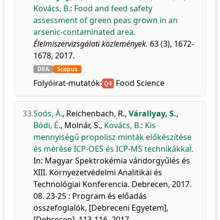
Kovács, B.
:
Food and feed safety
assessment of green peas grown in an
arsenic-contaminated area.
Élelmiszervizsgálati közlemények.
63 (3), 1672-
1678, 2017.
DEA
Scopus
Folyóirat-mutatók:
Food Science
Q4
33.
Soós, Á.
,
Reichenbach, R.
,
Várallyay, S.
,
Bódi, É.
,
Molnár, S.
,
Kovács, B.
:
Kis
mennyiségű propolisz minták előkészítése
és mérése ICP-OES és ICP-MS technikákkal.
In: Magyar Spektrokémia vándorgyűlés és
XIII. Környezetvédelmi Analitikai és
Technológiai Konferencia. Debrecen, 2017.
08. 23-25 : Program és előadás
összefoglalók, [Debreceni Egyetem],
[Debrecen], 113-116, 2017.