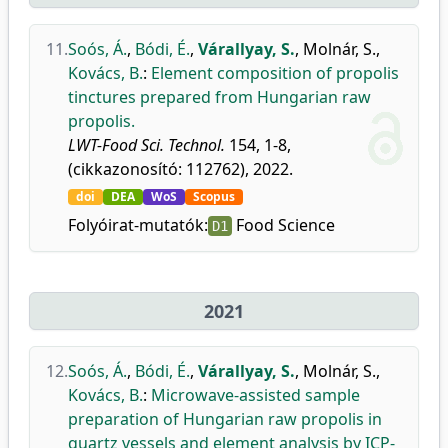
11.
Soós, Á.
,
Bódi, É.
,
Várallyay, S.
,
Molnár, S.
,
Kovács, B.
:
Element composition of propolis
tinctures prepared from Hungarian raw
propolis.
LWT-Food Sci. Technol.
154, 1-8,
(cikkazonosító: 112762), 2022.
doi
DEA
WoS
Scopus
Folyóirat-mutatók:
Food Science
D1
2021
12.
Soós, Á.
,
Bódi, É.
,
Várallyay, S.
,
Molnár, S.
,
Kovács, B.
:
Microwave-assisted sample
preparation of Hungarian raw propolis in
quartz vessels and element analysis by ICP-