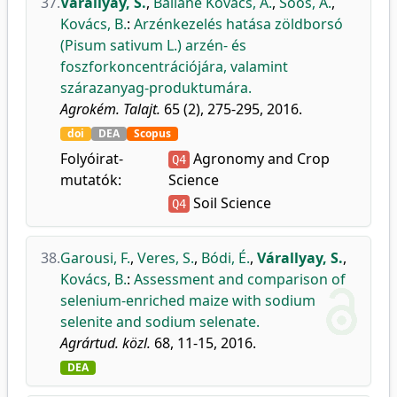
37.
Várallyay, S.
,
Balláné Kovács, A.
,
Soós, Á.
,
Kovács, B.
:
Arzénkezelés hatása zöldborsó
(Pisum sativum L.) arzén- és
foszforkoncentrációjára, valamint
szárazanyag-produktumára.
Agrokém. Talajt.
65 (2), 275-295, 2016.
doi
DEA
Scopus
Folyóirat-
Agronomy and Crop
Q4
mutatók:
Science
Soil Science
Q4
38.
Garousi, F.
,
Veres, S.
,
Bódi, É.
,
Várallyay, S.
,
Kovács, B.
:
Assessment and comparison of
selenium-enriched maize with sodium
selenite and sodium selenate.
Agrártud. közl.
68, 11-15, 2016.
DEA