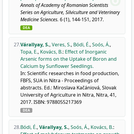
Annals of Academy of Romanian Scientists
Series on Agriculture, Silviculture and Veterinary
Medicine Sciences.
6 (1), 144-151, 2017.
DEA
27.
Várallyay, S.
,
Veres, S.
,
Bódi, É.
,
Soós, Á.
,
Topa, E.
,
Kovács, B.
:
Effect of Inorganic
Arsenic forms on the Uptake of Boron and
Calcium by Sunflower Seedlings.
In: Scientific researches in food production,
FBFS, SUA in Nitra - Proceedings of
abstracts. Ed.: Miroslava Kačániová, Slovak
University of Agriculture in Nitra, Nitra, 41,
2017. ISBN: 9788055217369
DEA
28.
Bódi, É.
,
Várallyay, S.
,
Soós, Á.
,
Kovács, B.
: