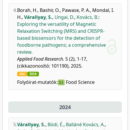
4.
Borah, H.
,
Bashir, O.
,
Pawase, P. A.
,
Mondal, I.
H.
,
Várallyay, S.
,
Ungai, D.
,
Kovács, B.
:
Exploring the versatility of Magnetic
Relaxation Switching (MRS) and CRISPR-
based biosensors for the detection of
foodborne pathogens; a comprehensive
review.
Applied Food Research.
5 (2), 1-17,
(cikkazonosító: 101190), 2025.
doi
DEA
Folyóirat-mutatók:
Food Science
Q1
2024
5.
Várallyay, S.
,
Bódi, É.
,
Balláné Kovács, A.
,