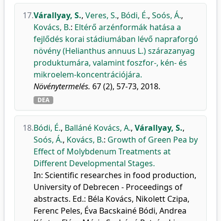
17.
Várallyay, S.
,
Veres, S.
,
Bódi, É.
,
Soós, Á.
,
Kovács, B.
:
Eltérő arzénformák hatása a
fejlődés korai stádiumában lévő napraforgó
növény (Helianthus annuus L.) szárazanyag
produktumára, valamint foszfor-, kén- és
mikroelem-koncentrációjára.
Növénytermelés.
67 (2), 57-73, 2018.
DEA
18.
Bódi, É.
,
Balláné Kovács, A.
,
Várallyay, S.
,
Soós, Á.
,
Kovács, B.
:
Growth of Green Pea by
Effect of Molybdenum Treatments at
Different Developmental Stages.
In: Scientific researches in food production,
University of Debrecen - Proceedings of
abstracts. Ed.: Béla Kovács, Nikolett Czipa,
Ferenc Peles, Éva Bacskainé Bódi, Andrea