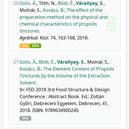
20.
Soós, Á.
,
Tóth, N.
,
Bódi, É.
,
Várallyay, S.
,
Molnár, S.
,
Kovács, B.
:
The effect of the
preparation method on the physical and
chemical characteristics of propolis
tinctures.
Agrártud. Közl.
74, 163-168, 2018.
doi
DEA
21.
Soós, Á.
,
Bódi, É.
,
Várallyay, S.
,
Molnár, S.
,
Kovács, B.
:
The Element Content of Propolis
Tinctures by the Volume of the Extraction
Solvent.
In: FSD 2018 3rd Food Structure & Design
Conference : Abstract Book. Ed.: Zoltán
Győri, Debreceni Egyetem, Debrecen, 41,
2018. ISBN: 9789634900245
DEA