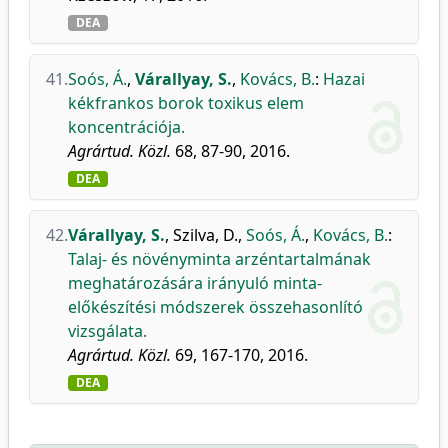
DEA
41.
Soós, Á.
,
Várallyay, S.
,
Kovács, B.
:
Hazai
kékfrankos borok toxikus elem
koncentrációja.
Agrártud. Közl.
68, 87-90, 2016.
DEA
42.
Várallyay, S.
,
Szilva, D.
,
Soós, Á.
,
Kovács, B.
:
Talaj- és növényminta arzéntartalmának
meghatározására irányuló minta-
előkészítési módszerek összehasonlító
vizsgálata.
Agrártud. Közl.
69, 167-170, 2016.
DEA