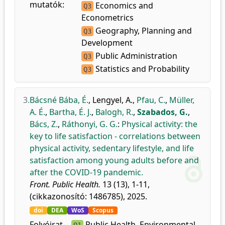
mutatók:
Economics and
Q3
Econometrics
Geography, Planning and
Q3
Development
Public Administration
Q3
Statistics and Probability
Q3
3.
Bácsné Bába, É.
,
Lengyel, A.
,
Pfau, C.
,
Müller,
A. É.
,
Bartha, É. J.
,
Balogh, R.
,
Szabados, G.
,
Bács, Z.
,
Ráthonyi, G. G.
:
Physical activity: the
key to life satisfaction - correlations between
physical activity, sedentary lifestyle, and life
satisfaction among young adults before and
after the COVID-19 pandemic.
Front. Public Health.
13 (13), 1-11,
(cikkazonosító: 1486785), 2025.
doi
DEA
WoS
Scopus
Folyóirat-
Public Health, Environmental