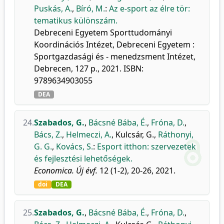
Puskás, A.
,
Bíró, M.
:
Az e-sport az élre tör:
tematikus különszám.
Debreceni Egyetem Sporttudományi
Koordinációs Intézet, Debreceni Egyetem :
Sportgazdasági és - menedzsment Intézet,
Debrecen, 127 p., 2021. ISBN:
9789634903055
DEA
24.
Szabados, G.
,
Bácsné Bába, É.
,
Fróna, D.
,
Bács, Z.
,
Helmeczi, A.
,
Kulcsár, G.
,
Ráthonyi,
G. G.
,
Kovács, S.
:
Esport itthon: szervezetek
és fejlesztési lehetőségek.
Economica. Új évf.
12 (1-2), 20-26, 2021.
doi
DEA
25.
Szabados, G.
,
Bácsné Bába, É.
,
Fróna, D.
,