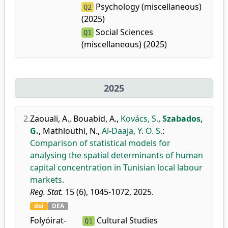
Psychology (miscellaneous)
Q2
(2025)
Social Sciences
Q1
(miscellaneous) (2025)
2025
2.
Zaouali, A.
,
Bouabid, A.
,
Kovács, S.
,
Szabados,
G.
,
Mathlouthi, N.
,
Al-Daaja, Y. O. S.
:
Comparison of statistical models for
analysing the spatial determinants of human
capital concentration in Tunisian local labour
markets.
Reg. Stat.
15 (6), 1045-1072, 2025.
doi
DEA
Folyóirat-
Cultural Studies
Q1