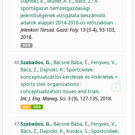
Dajnoki, K.
,
Müller, A. É.
,
Bács, Z.
:
A
sportágazat nemzetgazdasági
jelentőségének vizsgálata beszámoló
adatok alapján 2014-2016-os időszakban.
Jelenkori Társad. Gazd. Foly.
13 (3-4), 93-103,
2018.
DEA
46.
Szabados, G.
,
Bácsné Bába, É.
,
Fenyves, V.
,
Bács, Z.
,
Dajnoki, K.
:
Sportcivilek:
konceptualizációs kérdések és kísérletek =
sports civic organizations :
conceptualization issues and trials.
Int. J. Eng. Manag. Sci.
3 (3), 127-135, 2018.
doi
DEA
47.
Szabados, G.
,
Bácsné Bába, É.
,
Fenyves, V.
,
Bács, Z.
,
Dajnoki, K.
,
Kovács, S.
:
Sportcivilek: