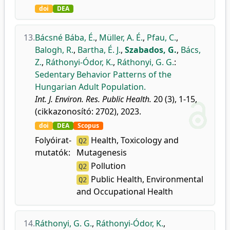
doi
DEA
13.
Bácsné Bába, É.
,
Müller, A. É.
,
Pfau, C.
,
Balogh, R.
,
Bartha, É. J.
,
Szabados, G.
,
Bács,
Z.
,
Ráthonyi-Ódor, K.
,
Ráthonyi, G. G.
:
Sedentary Behavior Patterns of the
Hungarian Adult Population.
Int. J. Environ. Res. Public Health.
20 (3), 1-15,
(cikkazonosító: 2702), 2023.
doi
DEA
Scopus
Folyóirat-
Health, Toxicology and
Q2
mutatók:
Mutagenesis
Pollution
Q2
Public Health, Environmental
Q2
and Occupational Health
14.
Ráthonyi, G. G.
,
Ráthonyi-Ódor, K.
,