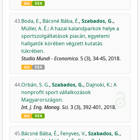
doi
DEA
43.
Boda, E.
,
Bácsné Bába, É.
,
Szabados, G.
,
Müller, A. É.
:
A hazai kalandparkok helye a
sportszolgáltatások piacán, egyetemi
hallgatók körében végzett kutatás
tükrében.
Studia Mundi - Economica.
5 (3), 34-45, 2018.
doi
DEA
44.
Orbán, S. G.
,
Szabados, G.
,
Dajnoki, K.
:
A
nonprofit sport vállalkozások
Magyarországon.
Int. J. Eng. Manag. Sci.
3 (3), 392-401, 2018.
doi
DEA
45.
Bácsné Bába, É.
,
Fenyves, V.
,
Szabados, G.
,