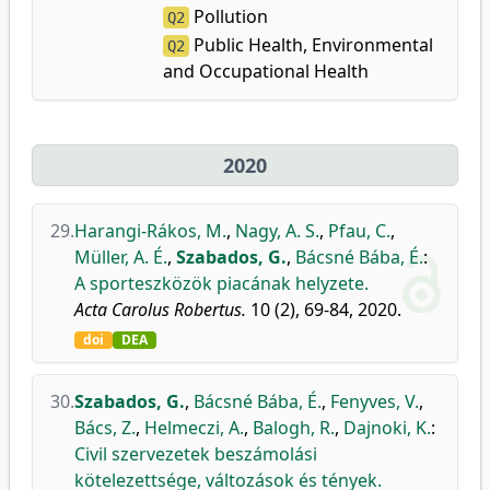
Pollution
Q2
Public Health, Environmental
Q2
and Occupational Health
2020
29.
Harangi-Rákos, M.
,
Nagy, A. S.
,
Pfau, C.
,
Müller, A. É.
,
Szabados, G.
,
Bácsné Bába, É.
:
A sporteszközök piacának helyzete.
Acta Carolus Robertus.
10 (2), 69-84, 2020.
doi
DEA
30.
Szabados, G.
,
Bácsné Bába, É.
,
Fenyves, V.
,
Bács, Z.
,
Helmeczi, A.
,
Balogh, R.
,
Dajnoki, K.
:
Civil szervezetek beszámolási
kötelezettsége, változások és tények.