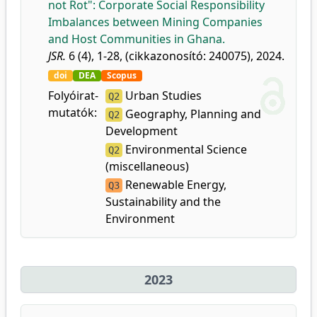
not Rot": Corporate Social Responsibility
Imbalances between Mining Companies
and Host Communities in Ghana.
JSR.
6 (4), 1-28, (cikkazonosító: 240075), 2024.
doi
DEA
Scopus
Folyóirat-
Urban Studies
Q2
mutatók:
Geography, Planning and
Q2
Development
Environmental Science
Q2
(miscellaneous)
Renewable Energy,
Q3
Sustainability and the
Environment
2023