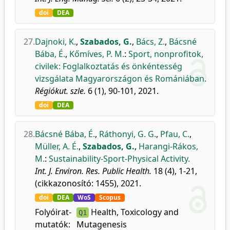
doi
DEA
27.
Dajnoki, K.
,
Szabados, G.
,
Bács, Z.
,
Bácsné
Bába, É.
,
Kőmíves, P. M.
:
Sport, nonprofitok,
civilek: Foglalkoztatás és önkéntesség
vizsgálata Magyarországon és Romániában.
Régiókut. szle.
6 (1), 90-101, 2021.
doi
DEA
28.
Bácsné Bába, É.
,
Ráthonyi, G. G.
,
Pfau, C.
,
Müller, A. É.
,
Szabados, G.
,
Harangi-Rákos,
M.
:
Sustainability-Sport-Physical Activity.
Int. J. Environ. Res. Public Health.
18 (4), 1-21,
(cikkazonosító: 1455), 2021.
doi
DEA
WoS
Scopus
Folyóirat-
Health, Toxicology and
Q1
mutatók:
Mutagenesis