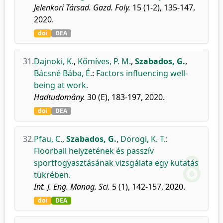
Jelenkori Társad. Gazd. Foly.
15 (1-2), 135-147,
2020.
doi
DEA
31.
Dajnoki, K.
,
Kőmíves, P. M.
,
Szabados, G.
,
Bácsné Bába, É.
:
Factors influencing well-
being at work.
Hadtudomány.
30 (E), 183-197, 2020.
doi
DEA
32.
Pfau, C.
,
Szabados, G.
,
Dorogi, K. T.
:
Floorball helyzetének és passzív
sportfogyasztásának vizsgálata egy kutatás
tükrében.
Int. J. Eng. Manag. Sci.
5 (1), 142-157, 2020.
doi
DEA