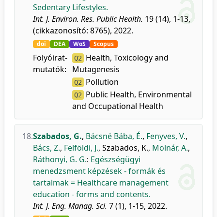
Sedentary Lifestyles.
Int. J. Environ. Res. Public Health.
19 (14), 1-13,
(cikkazonosító: 8765), 2022.
doi
DEA
WoS
Scopus
Folyóirat-
Health, Toxicology and
Q2
mutatók:
Mutagenesis
Pollution
Q2
Public Health, Environmental
Q2
and Occupational Health
18.
Szabados, G.
,
Bácsné Bába, É.
,
Fenyves, V.
,
Bács, Z.
,
Felföldi, J.
,
Szabados, K.
,
Molnár, A.
,
Ráthonyi, G. G.
:
Egészségügyi
menedzsment képzések - formák és
tartalmak = Healthcare management
education - forms and contents.
Int. J. Eng. Manag. Sci.
7 (1), 1-15, 2022.