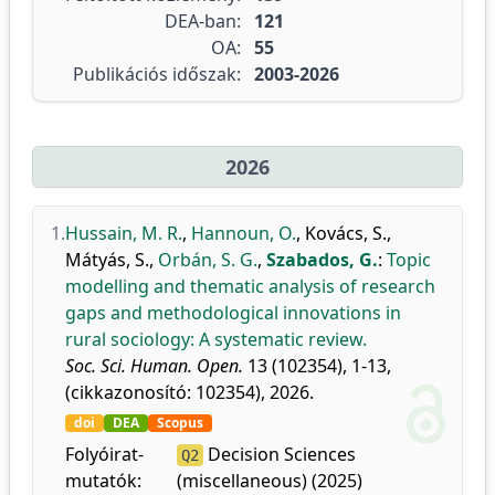
DEA-ban:
121
OA:
55
Publikációs időszak:
2003-2026
2026
1.
Hussain, M. R.
,
Hannoun, O.
,
Kovács, S.
,
Mátyás, S.
,
Orbán, S. G.
,
Szabados, G.
:
Topic
modelling and thematic analysis of research
gaps and methodological innovations in
rural sociology: A systematic review.
Soc. Sci. Human. Open.
13 (102354), 1-13,
(cikkazonosító: 102354), 2026.
doi
DEA
Scopus
Folyóirat-
Decision Sciences
Q2
mutatók:
(miscellaneous) (2025)