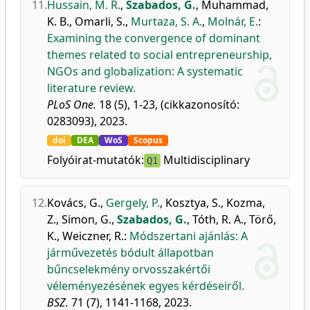
11.
Hussain, M. R.
,
Szabados, G.
,
Muhammad,
K. B.
,
Omarli, S.
,
Murtaza, S. A.
,
Molnár, E.
:
Examining the convergence of dominant
themes related to social entrepreneurship,
NGOs and globalization: A systematic
literature review.
PLoS One.
18 (5), 1-23, (cikkazonosító:
0283093), 2023.
doi
DEA
WoS
Scopus
Folyóirat-mutatók:
Multidisciplinary
Q1
12.
Kovács, G.
,
Gergely, P.
,
Kosztya, S.
,
Kozma,
Z.
,
Simon, G.
,
Szabados, G.
,
Tóth, R. A.
,
Törő,
K.
,
Weiczner, R.
:
Módszertani ajánlás: A
járművezetés bódult állapotban
bűncselekmény orvosszakértői
véleményezésének egyes kérdéseiről.
BSZ.
71 (7), 1141-1168, 2023.