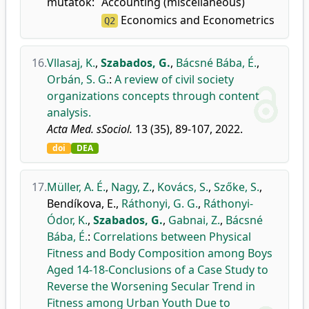
mutatók:
Accounting (miscellaneous)
Economics and Econometrics
Q2
16.
Vllasaj, K.
,
Szabados, G.
,
Bácsné Bába, É.
,
Orbán, S. G.
:
A review of civil society
organizations concepts through content
analysis.
Acta Med. sSociol.
13 (35), 89-107, 2022.
doi
DEA
17.
Müller, A. É.
,
Nagy, Z.
,
Kovács, S.
,
Szőke, S.
,
Bendíkova, E.
,
Ráthonyi, G. G.
,
Ráthonyi-
Ódor, K.
,
Szabados, G.
,
Gabnai, Z.
,
Bácsné
Bába, É.
:
Correlations between Physical
Fitness and Body Composition among Boys
Aged 14-18-Conclusions of a Case Study to
Reverse the Worsening Secular Trend in
Fitness among Urban Youth Due to