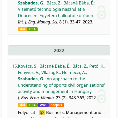
Szabados, G.
,
Bács, Z.
,
Bácsné Bába, É.
:
Viselhető technológia használat a
Debreceni Egyetem hallgatói körében.
Int. J. Eng. Manag. Sci.
8 (1), 33-47, 2023.
doi
DEA
2022
15.
Kovács, S.
,
Bácsné Bába, É.
,
Bács, Z.
,
Pető, K.
,
Fenyves, V.
,
Vllasaj, K.
,
Helmeczi, A.
,
Szabados, G.
:
An approach to the
understanding of sports civil organizations'
activity and management in Hungary.
J. Bus. Econ. Manag.
23 (2), 343-363, 2022.
doi
DEA
WoS
Scopus
Folyóirat-
Business, Management and
Q2