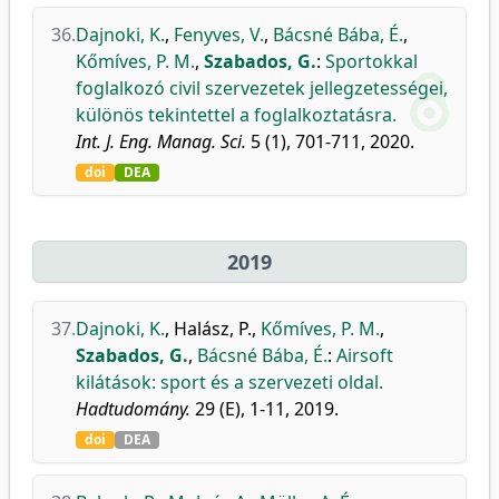
36.
Dajnoki, K.
,
Fenyves, V.
,
Bácsné Bába, É.
,
Kőmíves, P. M.
,
Szabados, G.
:
Sportokkal
foglalkozó civil szervezetek jellegzetességei,
különös tekintettel a foglalkoztatásra.
Int. J. Eng. Manag. Sci.
5 (1), 701-711, 2020.
doi
DEA
2019
37.
Dajnoki, K.
,
Halász, P.
,
Kőmíves, P. M.
,
Szabados, G.
,
Bácsné Bába, É.
:
Airsoft
kilátások: sport és a szervezeti oldal.
Hadtudomány.
29 (E), 1-11, 2019.
doi
DEA