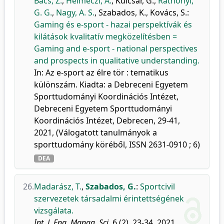
Bács, Z.
,
Helmeczi, A.
,
Kulcsár, G.
,
Ráthonyi,
G. G.
,
Nagy, A. S.
,
Szabados, K.
,
Kovács, S.
:
Gaming és e-sport - hazai perspektívák és
kilátások kvalitatív megközelítésben =
Gaming and e-sport - national perspectives
and prospects in qualitative understanding.
In: Az e-sport az élre tör : tematikus
különszám. Kiadta: a Debreceni Egyetem
Sporttudományi Koordinációs Intézet,
Debreceni Egyetem Sporttudományi
Koordinációs Intézet, Debrecen, 29-41,
2021, (Válogatott tanulmányok a
sporttudomány köréből, ISSN 2631-0910 ; 6)
DEA
26.
Madarász, T.
,
Szabados, G.
:
Sportcivil
szervezetek társadalmi érintettségének
vizsgálata.
Int. J. Eng. Manag. Sci.
6 (2), 23-34, 2021.