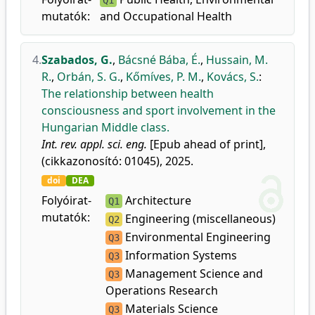
Q1
mutatók:
and Occupational Health
4.
Szabados, G.
,
Bácsné Bába, É.
,
Hussain, M.
R.
,
Orbán, S. G.
,
Kőmíves, P. M.
,
Kovács, S.
:
The relationship between health
consciousness and sport involvement in the
Hungarian Middle class.
Int. rev. appl. sci. eng.
[Epub ahead of print],
(cikkazonosító: 01045), 2025.
doi
DEA
Folyóirat-
Architecture
Q1
mutatók:
Engineering (miscellaneous)
Q2
Environmental Engineering
Q3
Information Systems
Q3
Management Science and
Q3
Operations Research
Materials Science
Q3