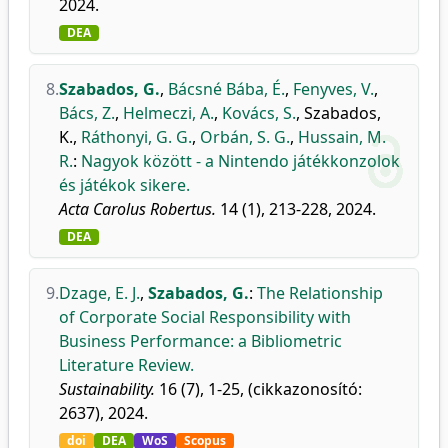
2024.
DEA
8.
Szabados, G.
,
Bácsné Bába, É.
,
Fenyves, V.
,
Bács, Z.
,
Helmeczi, A.
,
Kovács, S.
,
Szabados,
K.
,
Ráthonyi, G. G.
,
Orbán, S. G.
,
Hussain, M.
R.
:
Nagyok között - a Nintendo játékkonzolok
és játékok sikere.
Acta Carolus Robertus.
14 (1), 213-228, 2024.
DEA
9.
Dzage, E. J.
,
Szabados, G.
:
The Relationship
of Corporate Social Responsibility with
Business Performance: a Bibliometric
Literature Review.
Sustainability.
16 (7), 1-25, (cikkazonosító:
2637), 2024.
doi
DEA
WoS
Scopus