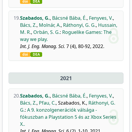
doi
DEA
19.
Szabados, G.
,
Bácsné Bába, É.
,
Fenyves, V.
,
Bács, Z.
,
Molnár, A.
,
Ráthonyi, G. G.
,
Hussain,
M. R.
,
Orbán, S. G.
:
Roguelike Games: The
way we play.
Int. J. Eng. Manag. Sci.
7 (4), 80-92, 2022.
doi
DEA
2021
20.
Szabados, G.
,
Bácsné Bába, É.
,
Fenyves, V.
,
Bács, Z.
,
Pfau, C.
,
Szabados, K.
,
Ráthonyi, G.
G.
:
A 9. konzolgenerációk válsága -
fókuszban a Playstation 5 és az Xbox Series
X..
Int. J. Eng. Manag. Sci.
6 (2), 1-10, 2021.