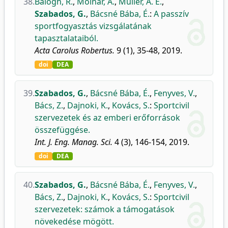
38.
Balogh, R.
,
Molnár, A.
,
Müller, A. É.
,
Szabados, G.
,
Bácsné Bába, É.
:
A passzív
sportfogyasztás vizsgálatának
tapasztalataiból.
Acta Carolus Robertus.
9 (1), 35-48, 2019.
doi
DEA
39.
Szabados, G.
,
Bácsné Bába, É.
,
Fenyves, V.
,
Bács, Z.
,
Dajnoki, K.
,
Kovács, S.
:
Sportcivil
szervezetek és az emberi erőforrások
összefüggése.
Int. J. Eng. Manag. Sci.
4 (3), 146-154, 2019.
doi
DEA
40.
Szabados, G.
,
Bácsné Bába, É.
,
Fenyves, V.
,
Bács, Z.
,
Dajnoki, K.
,
Kovács, S.
:
Sportcivil
szervezetek: számok a támogatások
növekedése mögött.