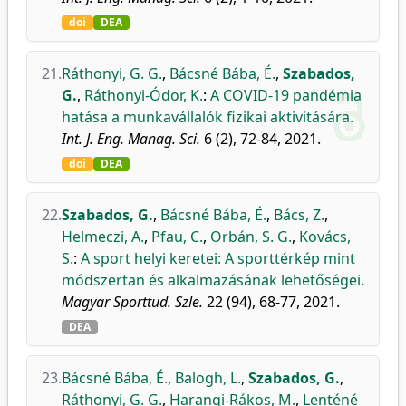
doi
DEA
21.
Ráthonyi, G. G.
,
Bácsné Bába, É.
,
Szabados,
G.
,
Ráthonyi-Ódor, K.
:
A COVID-19 pandémia
hatása a munkavállalók fizikai aktivitására.
Int. J. Eng. Manag. Sci.
6 (2), 72-84, 2021.
doi
DEA
22.
Szabados, G.
,
Bácsné Bába, É.
,
Bács, Z.
,
Helmeczi, A.
,
Pfau, C.
,
Orbán, S. G.
,
Kovács,
S.
:
A sport helyi keretei: A sporttérkép mint
módszertan és alkalmazásának lehetőségei.
Magyar Sporttud. Szle.
22 (94), 68-77, 2021.
DEA
23.
Bácsné Bába, É.
,
Balogh, L.
,
Szabados, G.
,
Ráthonyi, G. G.
,
Harangi-Rákos, M.
,
Lenténé