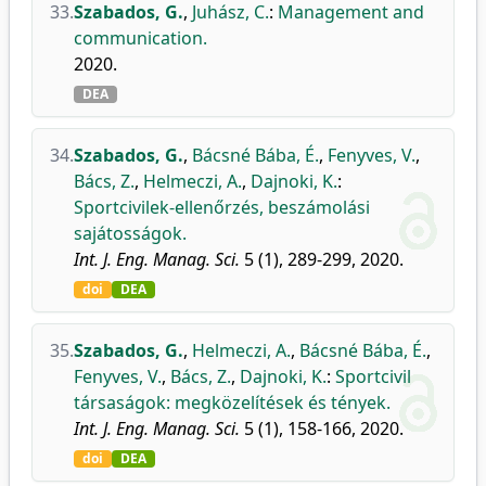
33.
Szabados, G.
,
Juhász, C.
:
Management and
communication.
2020.
DEA
34.
Szabados, G.
,
Bácsné Bába, É.
,
Fenyves, V.
,
Bács, Z.
,
Helmeczi, A.
,
Dajnoki, K.
:
Sportcivilek-ellenőrzés, beszámolási
sajátosságok.
Int. J. Eng. Manag. Sci.
5 (1), 289-299, 2020.
doi
DEA
35.
Szabados, G.
,
Helmeczi, A.
,
Bácsné Bába, É.
,
Fenyves, V.
,
Bács, Z.
,
Dajnoki, K.
:
Sportcivil
társaságok: megközelítések és tények.
Int. J. Eng. Manag. Sci.
5 (1), 158-166, 2020.
doi
DEA