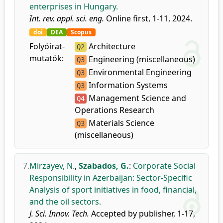
enterprises in Hungary.
Int. rev. appl. sci. eng.
Online first, 1-11, 2024.
doi
DEA
Scopus
Folyóirat-
Architecture
Q2
mutatók:
Engineering (miscellaneous)
Q3
Environmental Engineering
Q3
Information Systems
Q3
Management Science and
Q4
Operations Research
Materials Science
Q3
(miscellaneous)
7.
Mirzayev, N.
,
Szabados, G.
:
Corporate Social
Responsibility in Azerbaijan: Sector-Specific
Analysis of sport initiatives in food, financial,
and the oil sectors.
J. Sci. Innov. Tech.
Accepted by publisher, 1-17,