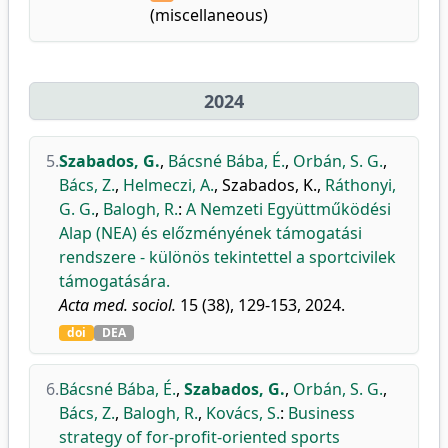
(miscellaneous)
2024
5.
Szabados, G.
,
Bácsné Bába, É.
,
Orbán, S. G.
,
Bács, Z.
,
Helmeczi, A.
,
Szabados, K.
,
Ráthonyi,
G. G.
,
Balogh, R.
:
A Nemzeti Együttműködési
Alap (NEA) és előzményének támogatási
rendszere - különös tekintettel a sportcivilek
támogatására.
Acta med. sociol.
15 (38), 129-153, 2024.
doi
DEA
6.
Bácsné Bába, É.
,
Szabados, G.
,
Orbán, S. G.
,
Bács, Z.
,
Balogh, R.
,
Kovács, S.
:
Business
strategy of for-profit-oriented sports