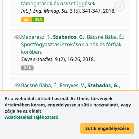
támogatások és összefüggések.
Int. J. Eng. Manag. Sci.
3 (5), 341-347, 2018.
doi
DEA
48.
Madarász, T.
,
Szabados, G.
,
Bácsné Bába, É.
:
Sportfogyasztási szokások a nők és férfiak
körében.
Selye e-studies.
9 (2), 16-26, 2018.
DEA
49.
Bácsné Bába, É.
,
Fenyves, V.
,
Szabados, G.
,
Pető, K.
,
Bács, Z.
,
Dajnoki, K.
:
Sport
Ez a weboldal sütiket használ. Az Uniós törvények
Involvement Analysis in Hungary, in the
értelmében kérem, engedélyezze a sütik használatát, vagy
North Great Plain Region.
zárja be az oldalt.
Sustainability.
10 (5), 1-20, (cikkazonosító:
Adatkezelési tájékoztató
1629), 2018.
Sütik engedélyezése
doi
DEA
WoS
Scopus