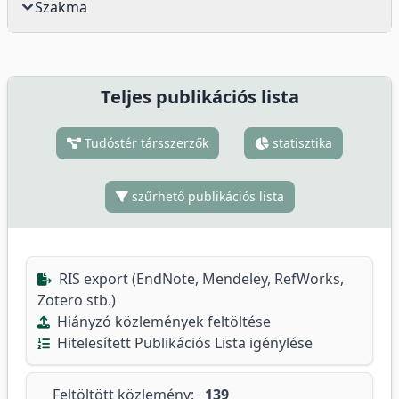
Szakma
Teljes publikációs lista
Tudóstér társszerzők
statisztika
szűrhető publikációs lista
RIS export (EndNote, Mendeley, RefWorks,
Zotero stb.)
Hiányzó közlemények feltöltése
Hitelesített Publikációs Lista igénylése
Feltöltött közlemény:
139