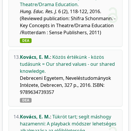
Theatre/Drama Education.
Hung. Educ. Res. J.
6 (2), 118-122, 2016.
(Reviewed publication: Shifra Schonmann. -
Key Concepts in Theatre/Drama Education
/Rotterdam : Sense Publishers, 2011)
DEA
13.
Kovács, E. M.
:
Közös értékünk - közös
tudásunk = Our shared values - our shared
knowledge.
Debreceni Egyetem, Neveléstudományok
Intézete, Debrecen, 327 p., 2016. ISBN:
9789634739357
DEA
14.
Kovács, E. M.
:
Tükröt tart; segít máshogy
hazamenni: A playback módszer lehetséges
alkalmazása az előítéletesség