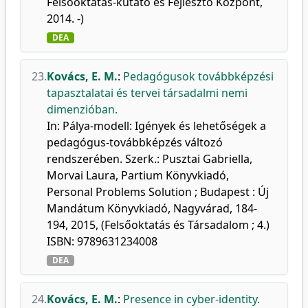
Felsőoktatás-kutató és Fejlesztő Központ,
2014. -)
DEA
23.
Kovács, E. M.
:
Pedagógusok továbbképzési
tapasztalatai és tervei társadalmi nemi
dimenzióban.
In: Pálya-modell: Igények és lehetőségek a
pedagógus-továbbképzés változó
rendszerében. Szerk.: Pusztai Gabriella,
Morvai Laura, Partium Könyvkiadó,
Personal Problems Solution ; Budapest : Új
Mandátum Könyvkiadó, Nagyvárad, 184-
194, 2015, (Felsőoktatás és Társadalom ; 4.)
ISBN: 9789631234008
DEA
24.
Kovács, E. M.
:
Presence in cyber-identity.