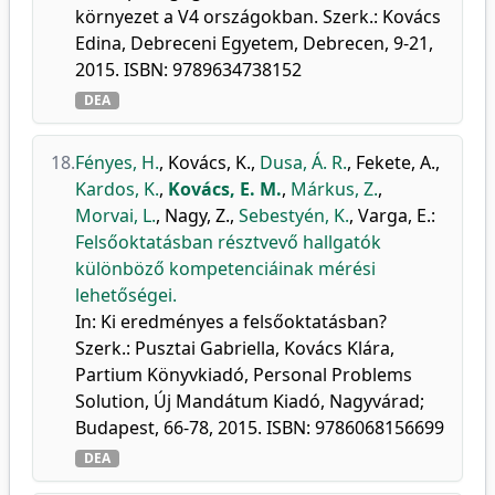
környezet a V4 országokban. Szerk.: Kovács
Edina, Debreceni Egyetem, Debrecen, 9-21,
2015. ISBN: 9789634738152
DEA
18.
Fényes, H.
,
Kovács, K.
,
Dusa, Á. R.
,
Fekete, A.
,
Kardos, K.
,
Kovács, E. M.
,
Márkus, Z.
,
Morvai, L.
,
Nagy, Z.
,
Sebestyén, K.
,
Varga, E.
:
Felsőoktatásban résztvevő hallgatók
különböző kompetenciáinak mérési
lehetőségei.
In: Ki eredményes a felsőoktatásban?
Szerk.: Pusztai Gabriella, Kovács Klára,
Partium Könyvkiadó, Personal Problems
Solution, Új Mandátum Kiadó, Nagyvárad;
Budapest, 66-78, 2015. ISBN: 9786068156699
DEA