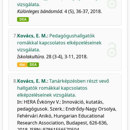
vizsgálata.
Különleges bánásmód.
4 (5), 36-37, 2018.
DEA
7.
Kovács, E. M.
:
Pedagógushallgatók
romákkal kapcsolatos elképzeléseinek
vizsgálata.
Iskolakultúra.
28 (3-4), 3-11, 2018.
doi
DEA
8.
Kovács, E. M.
:
Tanárképzésben részt vevő
hallgatók romákkal kapcsolatos
elképzeléseinek vizsgálata.
In: HERA Évkönyv V.: Innováció, kutatás,
pedagógusok. Szerk.: Endrődy-Nagy Orsolya,
Fehérvári Anikó, Hungarian Educational
Research Association, Budapest, 626-636,
2018. ISBN: 97861556570504