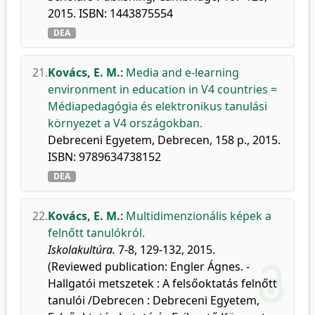
2015. ISBN: 1443875554
DEA
21.
Kovács, E. M.
:
Media and e-learning
environment in education in V4 countries =
Médiapedagógia és elektronikus tanulási
környezet a V4 országokban.
Debreceni Egyetem, Debrecen, 158 p., 2015.
ISBN: 9789634738152
DEA
22.
Kovács, E. M.
:
Multidimenzionális képek a
felnőtt tanulókról.
Iskolakultúra.
7-8, 129-132, 2015.
(Reviewed publication: Engler Ágnes. -
Hallgatói metszetek : A felsőoktatás felnőtt
tanulói /Debrecen : Debreceni Egyetem,