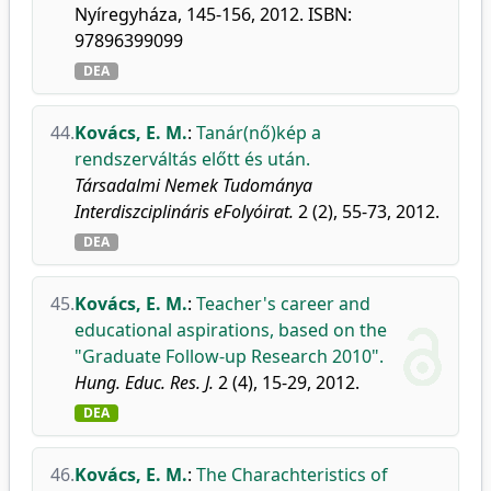
Nyíregyháza, 145-156, 2012. ISBN:
97896399099
DEA
44.
Kovács, E. M.
:
Tanár(nő)kép a
rendszerváltás előtt és után.
Társadalmi Nemek Tudománya
Interdiszciplináris eFolyóirat.
2 (2), 55-73, 2012.
DEA
45.
Kovács, E. M.
:
Teacher's career and
educational aspirations, based on the
"Graduate Follow-up Research 2010".
Hung. Educ. Res. J.
2 (4), 15-29, 2012.
DEA
46.
Kovács, E. M.
:
The Charachteristics of