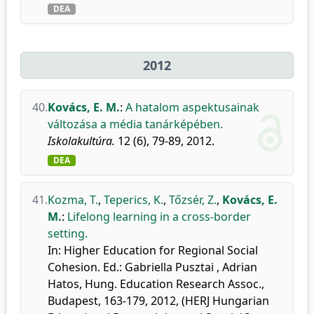
DEA
2012
40.
Kovács, E. M.
:
A hatalom aspektusainak
változása a média tanárképében.
Iskolakultúra.
12 (6), 79-89, 2012.
DEA
41.
Kozma, T.
,
Teperics, K.
,
Tőzsér, Z.
,
Kovács, E.
M.
:
Lifelong learning in a cross-border
setting.
In: Higher Education for Regional Social
Cohesion. Ed.: Gabriella Pusztai , Adrian
Hatos, Hung. Education Research Assoc.,
Budapest, 163-179, 2012, (HERJ Hungarian