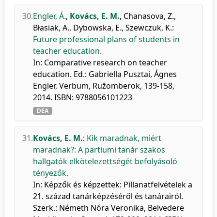
30.
Engler, Á.
,
Kovács, E. M.
,
Chanasova, Z.
,
Błasiak, A.
,
Dybowska, E.
,
Szewczuk, K.
:
Future professional plans of students in
teacher education.
In: Comparative research on teacher
education. Ed.: Gabriella Pusztai, Ágnes
Engler, Verbum, Ružomberok, 139-158,
2014. ISBN: 9788056101223
DEA
31.
Kovács, E. M.
:
Kik maradnak, miért
maradnak?: A partiumi tanár szakos
hallgatók elkötelezettségét befolyásoló
tényezők.
In: Képzők és képzettek: Pillanatfelvételek a
21. század tanárképzéséről és tanárairól.
Szerk.: Németh Nóra Veronika, Belvedere