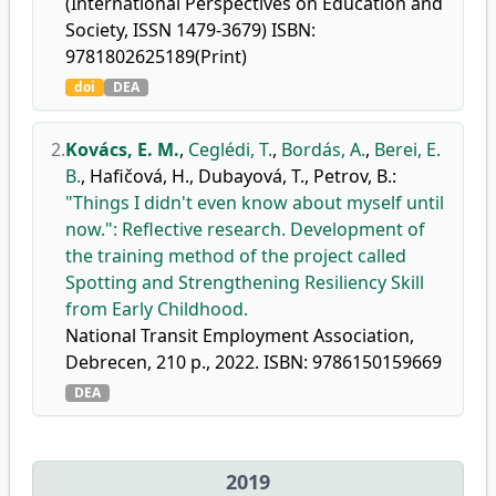
(International Perspectives on Education and
Society, ISSN 1479-3679) ISBN:
9781802625189(Print)
doi
DEA
2.
Kovács, E. M.
,
Ceglédi, T.
,
Bordás, A.
,
Berei, E.
B.
,
Hafičová, H.
,
Dubayová, T.
,
Petrov, B.
:
"Things I didn't even know about myself until
now.": Reflective research. Development of
the training method of the project called
Spotting and Strengthening Resiliency Skill
from Early Childhood.
National Transit Employment Association,
Debrecen, 210 p., 2022. ISBN: 9786150159669
DEA
2019