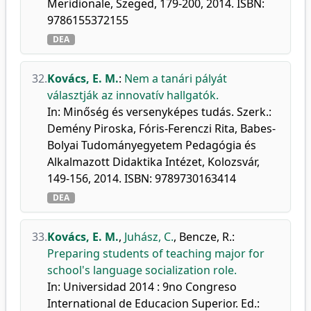
Meridionale, Szeged, 179-200, 2014. ISBN:
9786155372155
DEA
32.
Kovács, E. M.
:
Nem a tanári pályát
választják az innovatív hallgatók.
In: Minőség és versenyképes tudás. Szerk.:
Demény Piroska, Fóris-Ferenczi Rita, Babes-
Bolyai Tudományegyetem Pedagógia és
Alkalmazott Didaktika Intézet, Kolozsvár,
149-156, 2014. ISBN: 9789730163414
DEA
33.
Kovács, E. M.
,
Juhász, C.
,
Bencze, R.
:
Preparing students of teaching major for
school's language socialization role.
In: Universidad 2014 : 9no Congreso
International de Educacion Superior. Ed.: