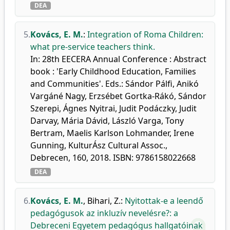
DEA
5.
Kovács, E. M.
:
Integration of Roma Children:
what pre-service teachers think.
In: 28th EECERA Annual Conference : Abstract
book : 'Early Childhood Education, Families
and Communities'. Eds.: Sándor Pálfi, Anikó
Vargáné Nagy, Erzsébet Gortka-Rákó, Sándor
Szerepi, Ágnes Nyitrai, Judit Podáczky, Judit
Darvay, Mária Dávid, László Varga, Tony
Bertram, Maelis Karlson Lohmander, Irene
Gunning, KulturÁsz Cultural Assoc.,
Debrecen, 160, 2018. ISBN: 9786158022668
DEA
6.
Kovács, E. M.
,
Bihari, Z.
:
Nyitottak-e a leendő
pedagógusok az inkluzív nevelésre?: a
Debreceni Egyetem pedagógus hallgatóinak