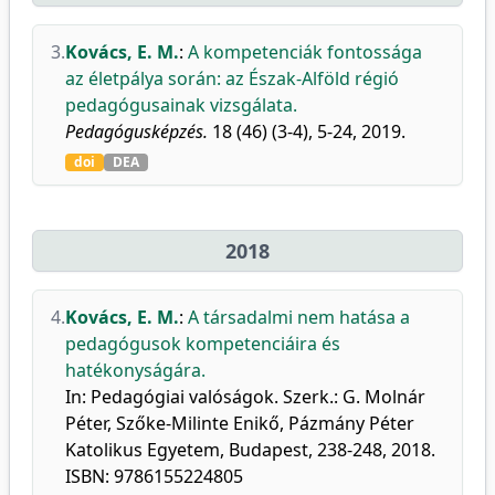
3.
Kovács, E. M.
:
A kompetenciák fontossága
az életpálya során: az Észak-Alföld régió
pedagógusainak vizsgálata.
Pedagógusképzés.
18 (46) (3-4), 5-24, 2019.
doi
DEA
2018
4.
Kovács, E. M.
:
A társadalmi nem hatása a
pedagógusok kompetenciáira és
hatékonyságára.
In: Pedagógiai valóságok. Szerk.: G. Molnár
Péter, Szőke-Milinte Enikő, Pázmány Péter
Katolikus Egyetem, Budapest, 238-248, 2018.
ISBN: 9786155224805