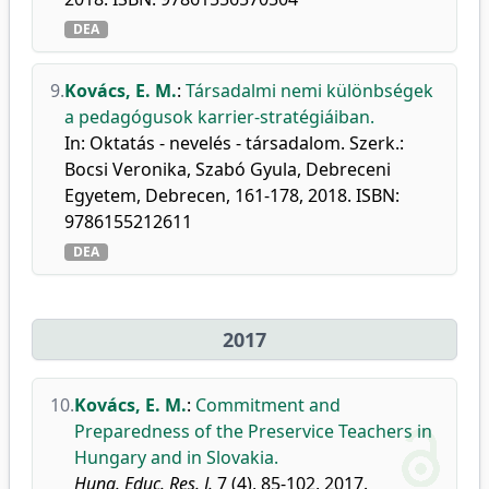
DEA
9.
Kovács, E. M.
:
Társadalmi nemi különbségek
a pedagógusok karrier-stratégiáiban.
In: Oktatás - nevelés - társadalom. Szerk.:
Bocsi Veronika, Szabó Gyula, Debreceni
Egyetem, Debrecen, 161-178, 2018. ISBN:
9786155212611
DEA
2017
10.
Kovács, E. M.
:
Commitment and
Preparedness of the Preservice Teachers in
Hungary and in Slovakia.
Hung. Educ. Res. J.
7 (4), 85-102, 2017.