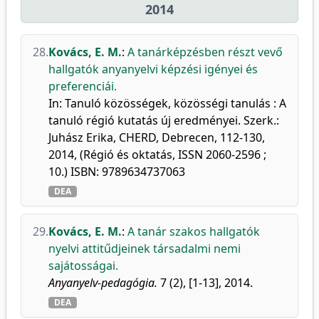
2014
28.
Kovács, E. M.
:
A tanárképzésben részt vevő
hallgatók anyanyelvi képzési igényei és
preferenciái.
In: Tanuló közösségek, közösségi tanulás : A
tanuló régió kutatás új eredményei. Szerk.:
Juhász Erika, CHERD, Debrecen, 112-130,
2014, (Régió és oktatás, ISSN 2060-2596 ;
10.) ISBN: 9789634737063
DEA
29.
Kovács, E. M.
:
A tanár szakos hallgatók
nyelvi attitűdjeinek társadalmi nemi
sajátosságai.
Anyanyelv-pedagógia.
7 (2), [1-13], 2014.
DEA