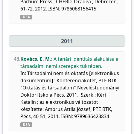
Partium Press ; CHERD, Oradea ; Debrecen,
61-72, 2012. ISBN: 9786068156415
DEA
2011
48.
Kovács, E. M.
:
A tanári identitás alakulása a
társadalmi nemi szerepek tükrében.
In: Társadalmi nem és oktatás [elektronikus
dokumentum] : Konferenciakötet, PTE BTK
"Oktatás és társadalom" Neveléstudományi
Doktori Iskola Pécs, 2011.. Szerk.: Kéri
Katalin ; az elektronikus változatot
készítette: Ambrus Attila József, PTE BTK,
Pécs, 40-51, 2011. ISBN: 9789636423834
DEA