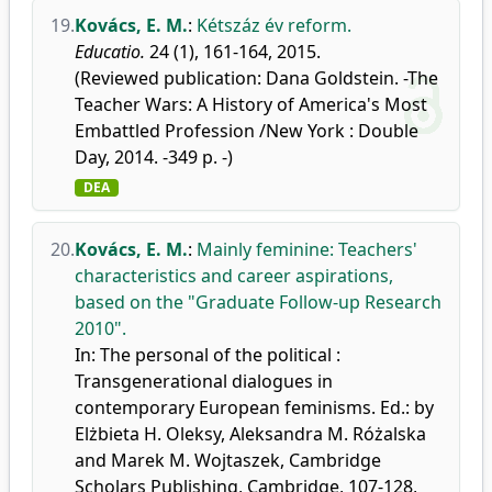
19.
Kovács, E. M.
:
Kétszáz év reform.
Educatio.
24 (1), 161-164, 2015.
(Reviewed publication: Dana Goldstein. -The
Teacher Wars: A History of America's Most
Embattled Profession /New York : Double
Day, 2014. -349 p. -)
DEA
20.
Kovács, E. M.
:
Mainly feminine: Teachers'
characteristics and career aspirations,
based on the "Graduate Follow-up Research
2010".
In: The personal of the political :
Transgenerational dialogues in
contemporary European feminisms. Ed.: by
Elżbieta H. Oleksy, Aleksandra M. Różalska
and Marek M. Wojtaszek, Cambridge
Scholars Publishing, Cambridge, 107-128,