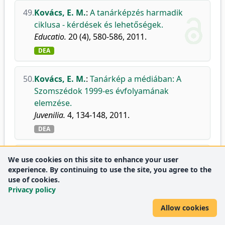
49.
Kovács, E. M.
:
A tanárképzés harmadik
ciklusa - kérdések és lehetőségek.
Educatio.
20 (4), 580-586, 2011.
DEA
50.
Kovács, E. M.
:
Tanárkép a médiában: A
Szomszédok 1999-es évfolyamának
elemzése.
Juvenilia.
4, 134-148, 2011.
DEA
51.
Tóth, Z.
,
Pusztai, G.
,
Chrappán, M.
,
Kovács,
We use cookies on this site to enhance your user
E. M.
:
Tudomány a végeken - a tantárgy-
experience. By continuing to use the site, you agree to the
use of cookies.
pedagógia.
Privacy policy
Mediárium.
5 (3), 72-79, 2011.
DEA
Allow cookies