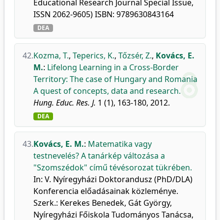
Educational Research Journal Special Issue,
ISSN 2062-9605) ISBN: 9789630843164
DEA
42.
Kozma, T.
,
Teperics, K.
,
Tőzsér, Z.
,
Kovács, E.
M.
:
Lifelong Learning in a Cross-Border
Territory: The case of Hungary and Romania
A quest of concepts, data and research.
Hung. Educ. Res. J.
1 (1), 163-180, 2012.
DEA
43.
Kovács, E. M.
:
Matematika vagy
testnevelés? A tanárkép változása a
"Szomszédok" című tévésorozat tükrében.
In: V. Nyíregyházi Doktorandusz (PhD/DLA)
Konferencia előadásainak közleménye.
Szerk.: Kerekes Benedek, Gát György,
Nyíregyházi Főiskola Tudományos Tanácsa,