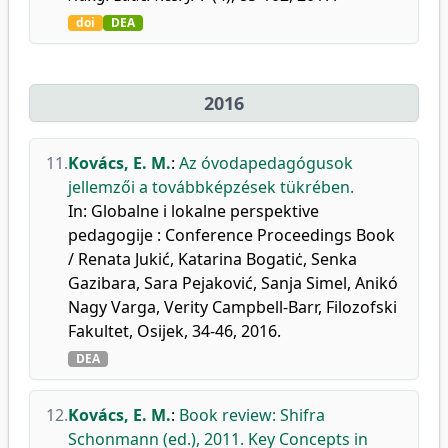
doi
DEA
2016
11.
Kovács, E. M.
:
Az óvodapedagógusok
jellemzői a továbbképzések tükrében.
In: Globalne i lokalne perspektive
pedagogije : Conference Proceedings Book
/ Renata Jukić, Katarina Bogatiċ, Senka
Gazibara, Sara Pejaković, Sanja Simel, Anikó
Nagy Varga, Verity Campbell-Barr, Filozofski
Fakultet, Osijek, 34-46, 2016.
DEA
12.
Kovács, E. M.
:
Book review: Shifra
Schonmann (ed.), 2011. Key Concepts in