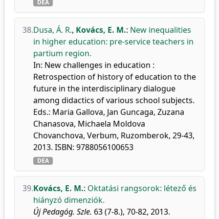
DEA
38.
Dusa, Á. R.
,
Kovács, E. M.
:
New inequalities
in higher education: pre-service teachers in
partium region.
In: New challenges in education :
Retrospection of history of education to the
future in the interdisciplinary dialogue
among didactics of various school subjects.
Eds.: Maria Gallova, Jan Guncaga, Zuzana
Chanasova, Michaela Moldova
Chovanchova, Verbum, Ruzomberok, 29-43,
2013. ISBN: 9788056100653
DEA
39.
Kovács, E. M.
:
Oktatási rangsorok: létező és
hiányzó dimenziók.
Új Pedagóg. Szle.
63 (7-8.), 70-82, 2013.