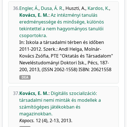
36.
Engler, Á.
,
Dusa, Á. R.
,
Huszti, A.
,
Kardos, K.
,
Kovács, E. M.
:
Az intézményi tanulás
eredményessége és minősége, különös
tekintettel a nem hagyományos tanulói
csoportokra.
In: Iskola a társadalmi térben és időben
2011-2012. Szerk.: Andl Helga, Molnár-
Kovács Zsófia, PTE "Oktatás és Társadalom"
Neveléstudományi Doktori Isk., Pécs, 187-
200, 2013, (ISSN 2062-1558) ISBN: 20621558
DEA
37.
Kovács, E. M.
:
Digitális szocializáció:
társadalmi nemi minták és modellek a
számítógépes játékokban és
magazinokban.
Kapocs.
12 (4), 2-13, 2013.