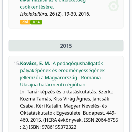
csökkentésére.
Iskolakultúra.
26 (2), 19-30, 2016.
doi
DEA
2015
15.
Kovács, E. M.
:
A pedagógushallgatók
pályaképének és eredményességének
jellemzői a Magyarország - Románia -
Ukrajna határmenti régióban.
In: Tanárképzés és oktatáskutatás. Szerk.:
Kozma Tamás, Kiss Virág Ágnes, Jancsák
Csaba, Kéri Katalin, Magyar Nevelés- és
Oktatáskutatók Egyesülete, Budapest, 449-
460, 2015, (HERA évkönyvek, ISSN 2064-6755
; 2.) ISBN: 9786155372322