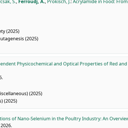
vcsák, S.
,
Ferroudj, A.
,
Prokisch, J.
:
Acrylamide in Food: From
ty (2025)
utagenesis (2025)
endent Physicochemical and Optical Properties of Red and
6.
scellaneous) (2025)
) (2025)
tions of Nano-Selenium in the Poultry Industry: An Overvie
 2026.