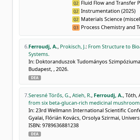
Fluid Flow and Transfer 
Q2
Instrumentation (2025)
Q2
Materials Science (miscel
Q2
Process Chemistry and T
Q3
6.
Ferroudj, A.
,
Prokisch, J.
:
From Structure to Bio
Systems.
In: Doktoranduszok Tudományos Szimpóziuma 2
Budapest, , 2026.
DEA
7.
Seresné Törős, G.
,
Atieh, R.
,
Ferroudj, A.
,
Tóth, A
from six beta-glucan-rich medicinal mushrooms 
In: 23rd Wellmann International Scientific Conf
Gyalai, Flórián Kovács, Orsolya Szirmai, Univer
ISBN: 9789636881238
DEA