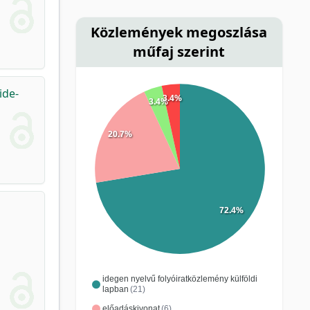
Közlemények megoszlása
műfaj szerint
ide-
3.4%
3.4%
20.7%
72.4%
idegen nyelvű folyóiratközlemény külföldi
lapban
(21)
előadáskivonat
(6)