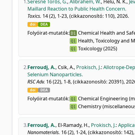
1.
Seresné Törős, G.
,
Alibrahem, W.
,
Helu, N. K.
,
Je
Maillard Reaction to Public Health Concern.
Toxics.
14 (2), 1-23, (cikkazonosító: 110), 2026.
doi
DEA
Folyóirat-mutatók:
Chemical Health and Safe
D1
Health, Toxicology and M
Q1
Toxicology (2025)
Q1
2.
Ferroudj, A.
,
Csik, A.
,
Prokisch, J.
:
Allotrope-Dep
Selenium Nanoparticles.
RSC Adv.
16 (22), 1-8, (cikkazonosító: 20391), 202
doi
DEA
Folyóirat-mutatók:
Chemical Engineering (mi
Q1
Chemistry (miscellaneous
Q1
3.
Ferroudj, A.
,
El-Ramady, H.
,
Prokisch, J.
:
Applica
Nanomaterials.
16 (2), 1-24, (cikkazonosító: 142),