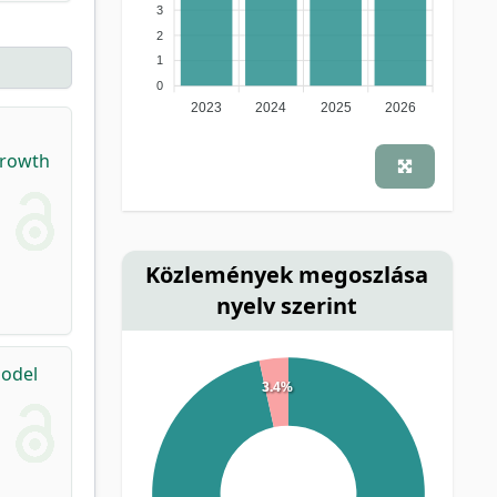
3
2
1
0
2023
2024
2025
2026
Growth
Közlemények megoszlása
nyelv szerint
model
3.4%