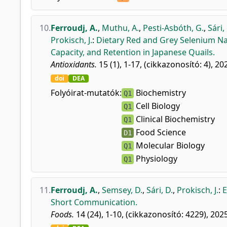
10.
Ferroudj, A.
,
Muthu, A.
,
Pesti-Asbóth, G.
,
Sári,
Prokisch, J.
:
Dietary Red and Grey Selenium Nan
Capacity, and Retention in Japanese Quails.
Antioxidants.
15 (1), 1-17, (cikkazonosító: 4), 20
doi
DEA
Folyóirat-mutatók:
Biochemistry
Q1
Cell Biology
Q1
Clinical Biochemistry
Q1
Food Science
D1
Molecular Biology
Q1
Physiology
Q1
11.
Ferroudj, A.
,
Semsey, D.
,
Sári, D.
,
Prokisch, J.
:
E
Short Communication.
Foods.
14 (24), 1-10, (cikkazonosító: 4229), 2025