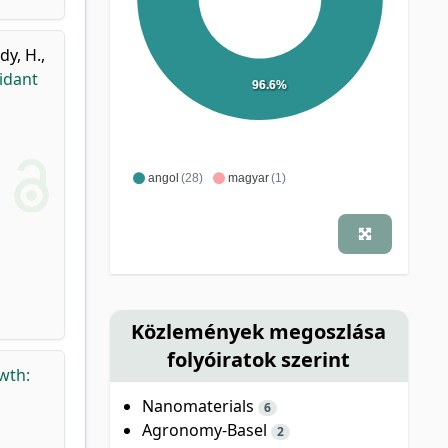
dy, H.
,
idant
96.6%
angol
(28)
magyar
(1)
Közlemények megoszlása
folyóiratok szerint
wth:
Nanomaterials
6
Agronomy-Basel
2