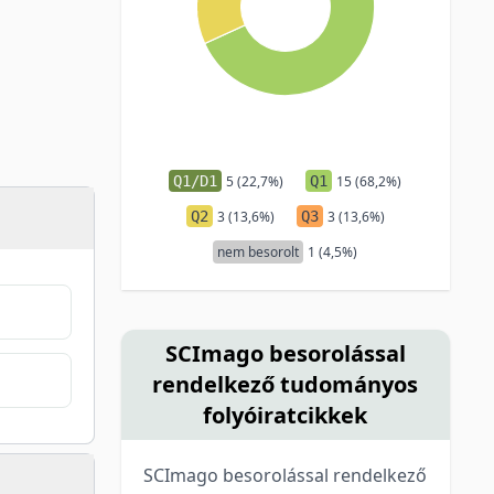
Q1/D1
5 (22,7%)
Q1
15 (68,2%)
Q2
3 (13,6%)
Q3
3 (13,6%)
nem besorolt
1 (4,5%)
SCImago besorolással
rendelkező tudományos
folyóiratcikkek
SCImago besorolással rendelkező