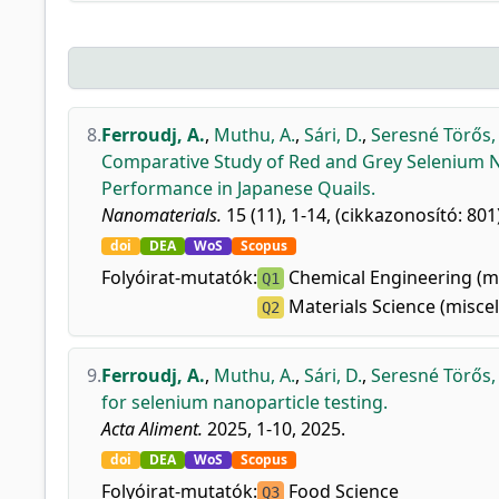
8.
Ferroudj, A.
,
Muthu, A.
,
Sári, D.
,
Seresné Törős,
Comparative Study of Red and Grey Selenium N
Performance in Japanese Quails.
Nanomaterials.
15 (11), 1-14, (cikkazonosító: 801
doi
DEA
WoS
Scopus
Folyóirat-mutatók:
Chemical Engineering (m
Q1
Materials Science (misce
Q2
9.
Ferroudj, A.
,
Muthu, A.
,
Sári, D.
,
Seresné Törős,
for selenium nanoparticle testing.
Acta Aliment.
2025, 1-10, 2025.
doi
DEA
WoS
Scopus
Folyóirat-mutatók:
Food Science
Q3