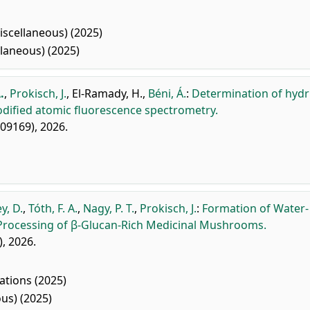
scellaneous) (2025)
laneous) (2025)
.
,
Prokisch, J.
,
El-Ramady, H.
,
Béni, Á.
:
Determination of hydr
dified atomic fluorescence spectrometry.
109169), 2026.
y, D.
,
Tóth, F. A.
,
Nagy, P. T.
,
Prokisch, J.
:
Formation of Water-
 Processing of β-Glucan-Rich Medicinal Mushrooms.
), 2026.
tions (2025)
us) (2025)