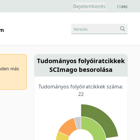
Bejelentkezés
EN
HU
Keresés
am
Tudományos folyóiratcikkek
SCImago besorolása
minden más
Tudományos folyóiratcikkek száma:
22