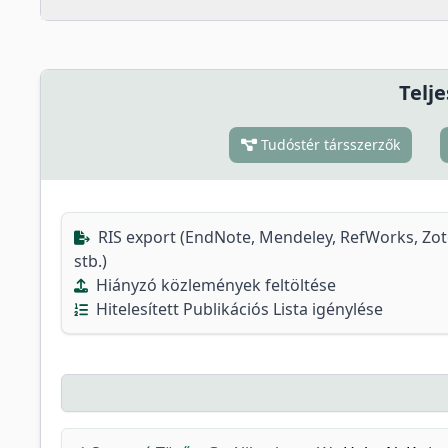
Telje
Tudóstér társszerzők
RIS export (EndNote, Mendeley, RefWorks, Zo
stb.)
Hiányzó közlemények feltöltése
Hitelesített Publikációs Lista igénylése