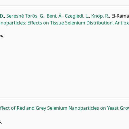
 D.
,
Seresné Törős, G.
,
Béni, Á.
,
Czeglédi, L.
,
Knop, R.
,
El-Rama
oparticles: Effects on Tissue Selenium Distribution, Antiox
25.
ffect of Red and Grey Selenium Nanoparticles on Yeast Gro
.