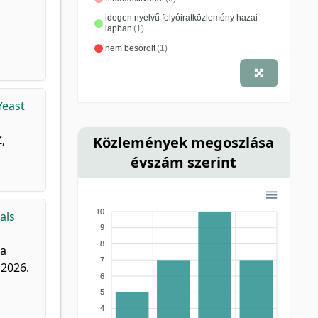
idegen nyelvű folyóiratközlemény hazai
lapban
(1)
nem besorolt
(1)
Yeast
,
Közlemények megoszlása
évszám szerint
10
als
9
8
da
7
 2026.
6
5
4