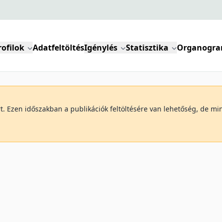
rofilok
Adatfeltöltés
Igénylés
Statisztika
Organogr
art. Ezen időszakban a publikációk feltöltésére van lehetőség, de 