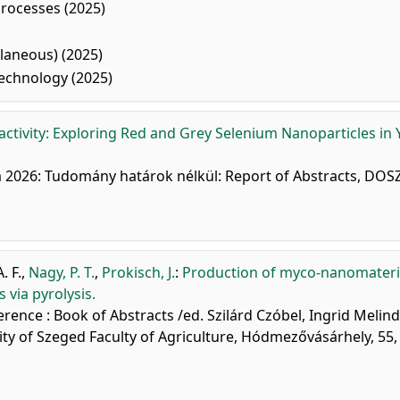
Processes (2025)
laneous) (2025)
echnology (2025)
activity: Exploring Red and Grey Selenium Nanoparticles in 
026: Tudomány határok nélkül: Report of Abstracts, DOSZ
. F.
,
Nagy, P. T.
,
Prokisch, J.
:
Production of myco-nanomateri
via pyrolysis.
erence : Book of Abstracts /ed. Szilárd Czóbel, Ingrid Melin
sity of Szeged Faculty of Agriculture, Hódmezővásárhely, 55,