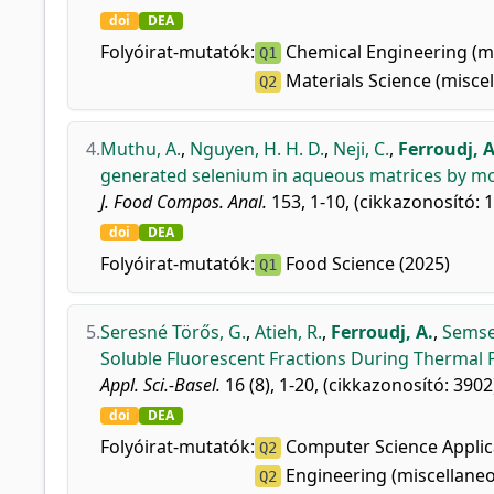
doi
DEA
Folyóirat-mutatók:
Chemical Engineering (mi
Q1
Materials Science (miscel
Q2
4.
Muthu, A.
,
Nguyen, H. H. D.
,
Neji, C.
,
Ferroudj, A
generated selenium in aqueous matrices by mo
J. Food Compos. Anal.
153, 1-10, (cikkazonosító: 
doi
DEA
Folyóirat-mutatók:
Food Science (2025)
Q1
5.
Seresné Törős, G.
,
Atieh, R.
,
Ferroudj, A.
,
Semse
Soluble Fluorescent Fractions During Thermal
Appl. Sci.-Basel.
16 (8), 1-20, (cikkazonosító: 3902
doi
DEA
Folyóirat-mutatók:
Computer Science Applica
Q2
Engineering (miscellaneo
Q2