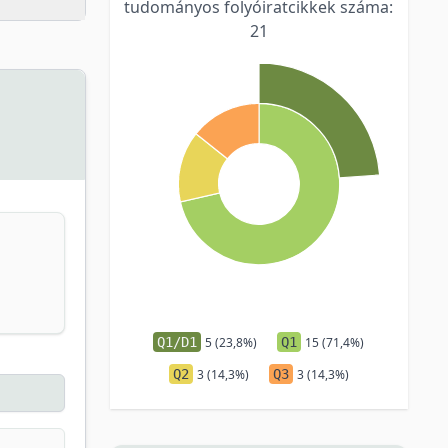
tudományos folyóiratcikkek száma:
21
Q1/D1
5 (23,8%)
Q1
15 (71,4%)
Q2
3 (14,3%)
Q3
3 (14,3%)