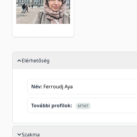
Elérhetőség
Név:
Ferroudj Aya
További profilok:
MTMT
Szakma