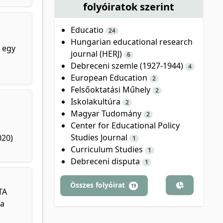
folyóiratok szerint
Educatio
24
Hungarian educational research
a egy
journal (HERJ)
6
Debreceni szemle (1927-1944)
4
European Education
2
Felsőoktatási Műhely
2
Iskolakultúra
2
Magyar Tudomány
2
Center for Educational Policy
Studies Journal
020)
1
Curriculum Studies
1
Debreceni disputa
1
Összes folyóirat
19
TA
 a