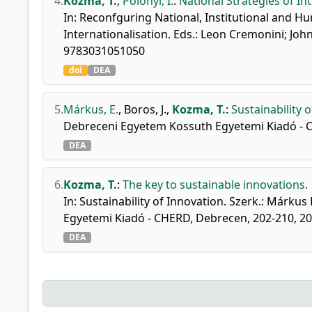
4.
Kozma, T.
,
Polónyi, I.
:
National Strategies of In
In: Reconfguring National, Institutional and H
Internationalisation. Eds.: Leon Cremonini; John
9783031051050
doi
DEA
5.
Márkus, E.
,
Boros, J.
,
Kozma, T.
:
Sustainability 
Debreceni Egyetem Kossuth Egyetemi Kiadó - C
DEA
6.
Kozma, T.
:
The key to sustainable innovations.
In: Sustainability of Innovation. Szerk.: Márk
Egyetemi Kiadó - CHERD, Debrecen, 202-210, 202
DEA