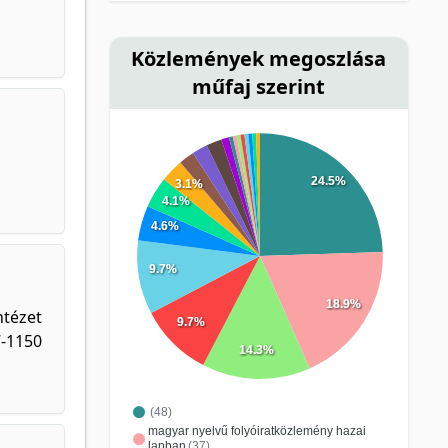
Közlemények megoszlása
műfaj szerint
24.5%
3.1%
4.1%
4.6%
9.7%
18.9%
ntézet
9.7%
7-1150
14.3%
(48)
magyar nyelvű folyóiratközlemény hazai
lapban
(37)