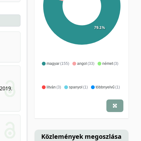
79.1%
magyar
(155)
angol
(33)
német
(3)
 2019.
litván
(3)
spanyol
(1)
többnyelvű
(1)
Közlemények megoszlása