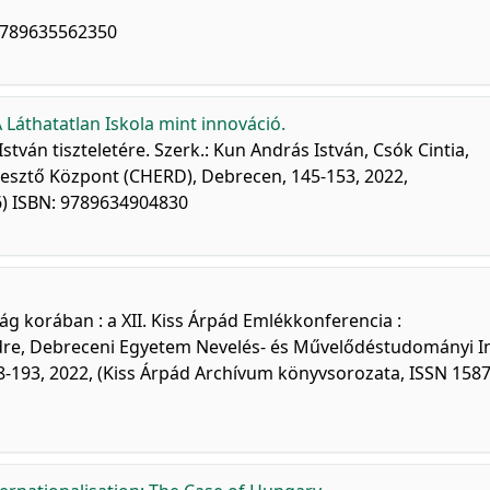
 9789635562350
 Láthatatlan Iskola mint innováció.
tván tiszteletére. Szerk.: Kun András István, Csók Cintia,
lesztő Központ (CHERD), Debrecen, 145-153, 2022,
6) ISBN: 9789634904830
ság korában : a XII. Kiss Árpád Emlékkonferencia :
ndre, Debreceni Egyetem Nevelés- és Művelődéstudományi I
8-193, 2022, (Kiss Árpád Archívum könyvsorozata, ISSN 158