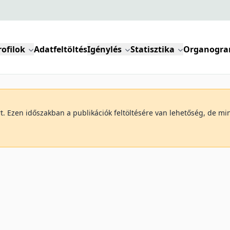
rofilok
Adatfeltöltés
Igénylés
Statisztika
Organogr
art. Ezen időszakban a publikációk feltöltésére van lehetőség, de 