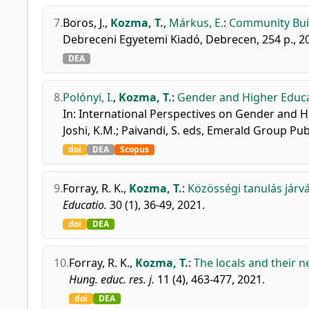
7.
Boros, J.
,
Kozma, T.
,
Márkus, E.
:
Community Buil
Debreceni Egyetemi Kiadó, Debrecen, 254 p., 2
DEA
8.
Polónyi, I.
,
Kozma, T.
:
Gender and Higher Educa
In: International Perspectives on Gender and Hi
Joshi, K.M.; Paivandi, S. eds, Emerald Group Pu
doi
DEA
Scopus
9.
Forray, R. K.
,
Kozma, T.
:
Közösségi tanulás járvá
Educatio.
30 (1), 36-49, 2021.
doi
DEA
10.
Forray, R. K.
,
Kozma, T.
:
The locals and their n
Hung. educ. res. j.
11 (4), 463-477, 2021.
doi
DEA