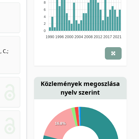
8
6
4
2
0
1990
1996
2000
2004
2008
2012
2017
2021
 C.;
Közlemények megoszlása
nyelv szerint
16.8%