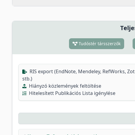
Telje
Tudóstér társszerzők
RIS export (EndNote, Mendeley, RefWorks, Zo
stb.)
Hiányzó közlemények feltöltése
Hitelesített Publikációs Lista igénylése