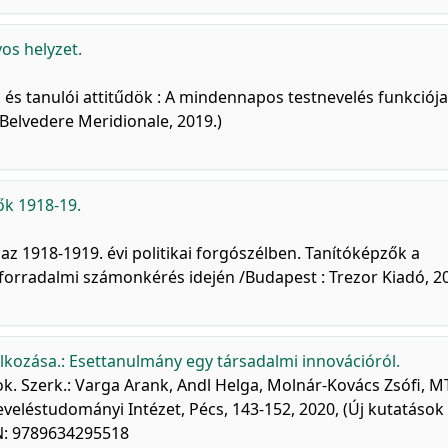
os helyzet.
 és tanulói attitűdök : A mindennapos testnevelés funkciój
 Belvedere Meridionale, 2019.)
ők 1918-19.
z 1918-1919. évi politikai forgószélben. Tanítóképzők a
nforradalmi számonkérés idején /Budapest : Trezor Kiadó, 2
lkozása.: Esettanulmány egy társadalmi innovációról.
k. Szerk.: Varga Arank, Andl Helga, Molnár-Kovács Zsófi, M
léstudományi Intézet, Pécs, 143-152, 2020, (Új kutatások
N: 9789634295518