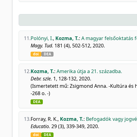
11.
Polónyi, I.
,
Kozma, T.
:
A magyar felsőoktatás f
Magy. Tud.
181 (4), 502-512, 2020.
doi
DEA
12.
Kozma, T.
:
Amerika útja a 21. századba.
Debr. szle.
1, 128-132, 2020.
(Ismertetett mű: Zsigmond Anna. -Kultúra és h
-268 o. -)
DEA
13.
Forray, R. K.
,
Kozma, T.
:
Befogadók vagy jogvé
Educatio.
29 (3), 339-349, 2020.
doi
DEA