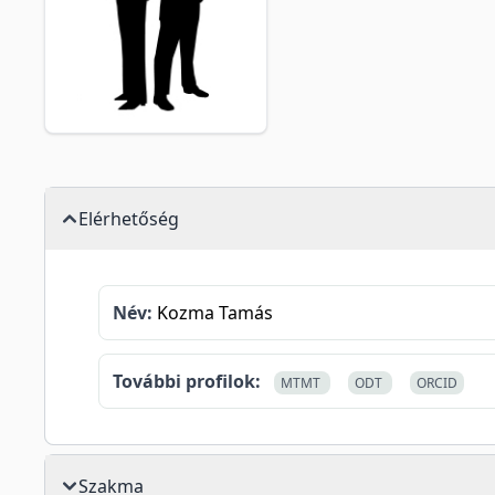
Elérhetőség
Név:
Kozma Tamás
További profilok:
MTMT
ODT
ORCID
Szakma