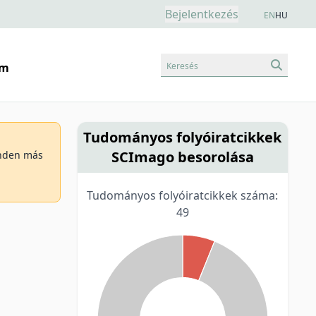
Bejelentkezés
EN
HU
Keresés
am
Tudományos folyóiratcikkek
SCImago besorolása
minden más
Tudományos folyóiratcikkek száma:
49