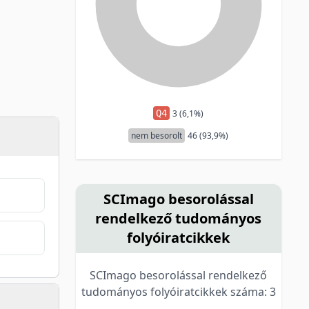
Q4
3 (6,1%)
nem besorolt
46 (93,9%)
SCImago besorolással
rendelkező tudományos
folyóiratcikkek
SCImago besorolással rendelkező
tudományos folyóiratcikkek száma: 3