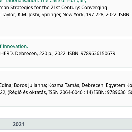
ternationalisation: The Case of Hungary.
uman Strategies for the 21st Century: Converging
 Taylor; K.M. Joshi, Springer, New York, 197-228, 2022. ISBN:
of Innovation.
HERD, Debrecen, 220 p., 2022. ISBN: 9789636150679
us Edina; Boros Julianna; Kozma Tamás, Debreceni Egyetem K
2, (Régió és oktatás, ISSN 2064-6046 ; 14) ISBN: 97896361
2021