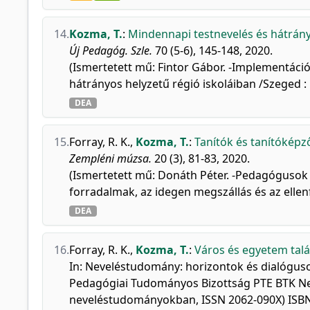
14.
Kozma, T.
:
Mindennapi testnevelés és hátrány
Új Pedagóg. Szle.
70 (5-6), 145-148, 2020.
(Ismertetett mű: Fintor Gábor. -Implementáció
hátrányos helyzetű régió iskoláiban /Szeged :
DEA
15.
Forray, R. K.
,
Kozma, T.
:
Tanítók és tanítóképz
Zempléni múzsa.
20 (3), 81-83, 2020.
(Ismertetett mű: Donáth Péter. -Pedagógusok a
forradalmak, az idegen megszállás és az elle
DEA
16.
Forray, R. K.
,
Kozma, T.
:
Város és egyetem talá
In: Neveléstudomány: horizontok és dialóguso
Pedagógiai Tudományos Bizottság PTE BTK Neve
neveléstudományokban, ISSN 2062-090X) ISB