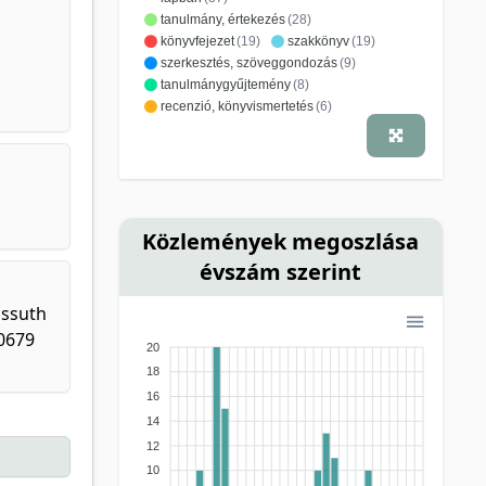
tanulmány, értekezés
(28)
könyvfejezet
(19)
szakkönyv
(19)
szerkesztés, szöveggondozás
(9)
tanulmánygyűjtemény
(8)
recenzió, könyvismertetés
(6)
idegen nyelvű folyóiratközlemény hazai
lapban
(4)
idegen nyelvű folyóiratközlemény külföldi
lapban
(4)
jegyzet
(4)
kutatási jelentés
(2)
előadáskivonat
(1)
esettanulmány
(1)
Közlemények megoszlása
lexikon szócikk
(1)
évszám szerint
magyar nyelvű folyóiratközlemény külföldi
lapban
(1)
megemlékezés/nekrológ
(1)
ossuth
monográfia
(1)
tankönyv
(1)
50679
életrajz
(1)
20
18
16
14
12
10