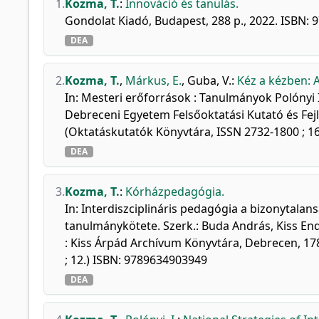
1.
Kozma, T.
:
Innováció és tanulás.
Gondolat Kiadó, Budapest, 288 p., 2022. ISBN:
DEA
2.
Kozma, T.
,
Márkus, E.
,
Guba, V.
:
Kéz a kézben: A
In: Mesteri erőforrások : Tanulmányok Polónyi Is
Debreceni Egyetem Felsőoktatási Kutató és Fej
(Oktatáskutatók Könyvtára, ISSN 2732-1800 ; 1
DEA
3.
Kozma, T.
:
Kórházpedagógia.
In: Interdiszciplináris pedagógia a bizonytalan
tanulmánykötete. Szerk.: Buda András, Kiss E
: Kiss Árpád Archívum Könyvtára, Debrecen, 17
; 12.) ISBN: 9789634903949
DEA