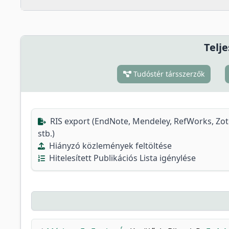
Telje
Tudóstér társszerzők
RIS export (EndNote, Mendeley, RefWorks, Zo
stb.)
Hiányzó közlemények feltöltése
Hitelesített Publikációs Lista igénylése