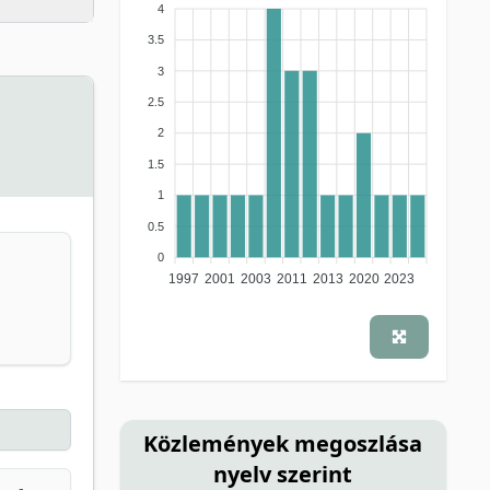
4
3.5
3
2.5
2
1.5
1
0.5
0
1997
2001
2003
2011
2013
2020
2023
Közlemények megoszlása
nyelv szerint