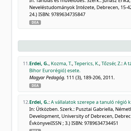
In: Tanulás és művelődés. Szerk.: Juhász Eri
Neveléstudományok Intézete, Debrecen, 15-42,
24.) ISBN: 9789634735847
DEA
11.
Erdei, G.
,
Kozma, T.
,
Teperics, K.
,
Tőzsér, Z.
:
A t
Bihor Eurorégió) esete.
Magyar Pedagóg.
111 (3), 189-206, 2011.
DEA
12.
Erdei, G.
:
A vállalatok szerepe a tanuló régió k
In: Útközben. Szerk.: Pusztai Gabriella, Néme
Development, University of Debrecen, Debrec
ÉvkönyveiISSN ; 3.) ISBN: 9789634734451