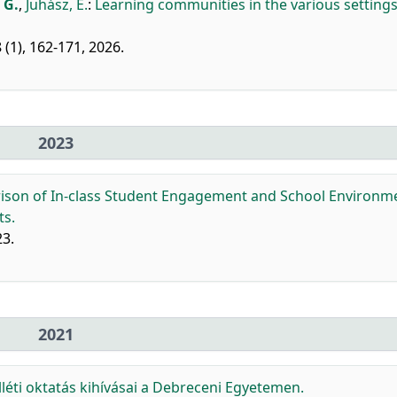
 G.
,
Juhász, E.
:
Learning communities in the various settings
 (1), 162-171, 2026.
2023
ison of In-class Student Engagement and School Environm
s.
23.
2021
lléti oktatás kihívásai a Debreceni Egyetemen.