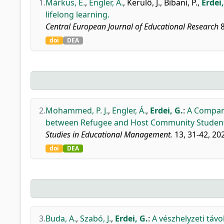
1.
Márkus, E.
,
Engler, Á.
,
Kerülő, J.
,
Bibani, P.
,
Erdei,
lifelong learning.
Central European Journal of Educational Research
8
doi
DEA
2.
Mohammed, P. J.
,
Engler, Á.
,
Erdei, G.
:
A Compar
between Refugee and Host Community Student
Studies in Educational Management.
13, 31-42, 20
doi
DEA
3.
Buda, A.
,
Szabó, J.
,
Erdei, G.
:
A vészhelyzeti távo