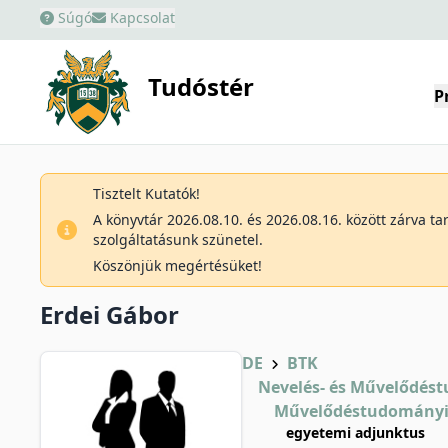
Súgó
Kapcsolat
Tudóstér
P
Tisztelt Kutatók!
A könyvtár 2026.08.10. és 2026.08.16. között zárva t
szolgáltatásunk szünetel.
Köszönjük megértésüket!
Erdei Gábor
DE
BTK
Nevelés- és Művelődést
Művelődéstudományi
egyetemi adjunktus