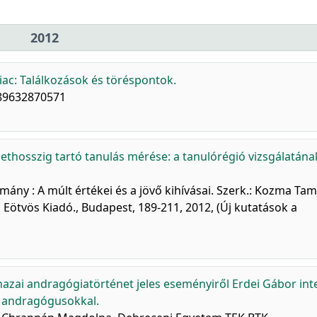
2012
ac: Találkozások és töréspontok.
789632870571
lethosszig tartó tanulás mérése: a tanulórégió vizsgálatána
ny : A múlt értékei és a jövő kihívásai. Szerk.: Kozma Tam
 Eötvös Kiadó., Budapest, 189-211, 2012, (Új kutatások a
azai andragógiatörténet jeles eseményiről Erdei Gábor inte
r andragógusokkal.