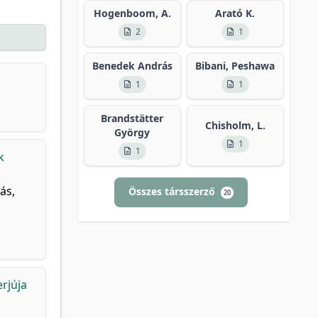
Hogenboom, A.
Arató K.
2
1
Benedek András
Bibani, Peshawa
1
1
Brandstätter
Chisholm, L.
György
1
1
k
ás,
Összes társszerző
20
rjúja