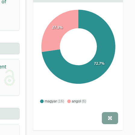
 of
27.3%
72.7%
ent
magyar
(16)
angol
(6)