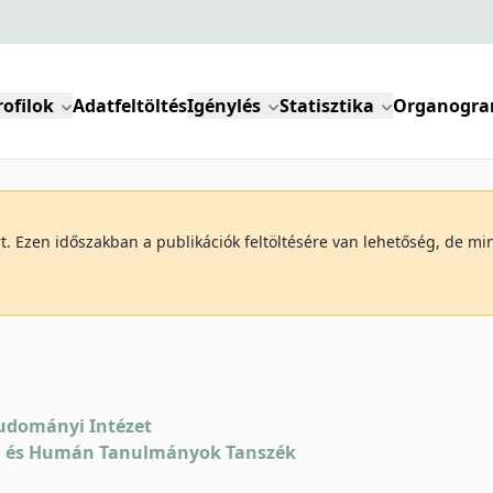
rofilok
Adatfeltöltés
Igénylés
Statisztika
Organogr
art. Ezen időszakban a publikációk feltöltésére van lehetőség, de 
udományi Intézet
 és Humán Tanulmányok Tanszék