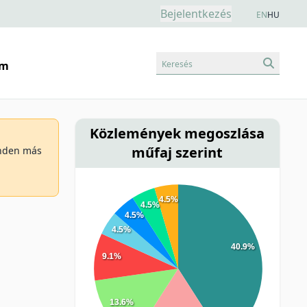
Bejelentkezés
EN
HU
Keresés
am
Közlemények megoszlása
műfaj szerint
minden más
4.5%
4.5%
4.5%
4.5%
40.9%
9.1%
13.6%