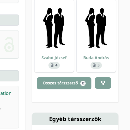
Szabó József
Buda András
4
3
Összes társszerző
12
cation
,
Egyéb társszerzők