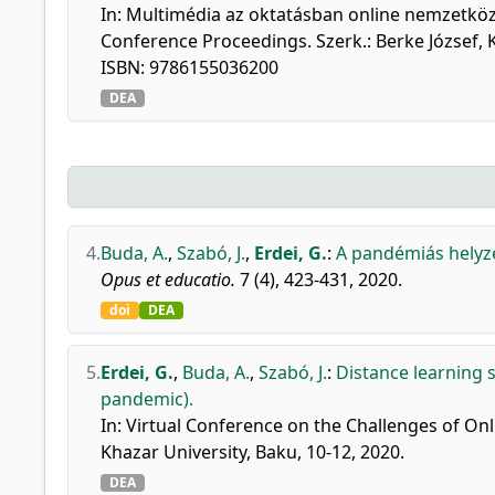
In: Multimédia az oktatásban online nemzetköz
Conference Proceedings. Szerk.: Berke József,
ISBN: 9786155036200
DEA
4.
Buda, A.
,
Szabó, J.
,
Erdei, G.
:
A pandémiás helyz
Opus et educatio.
7 (4), 423-431, 2020.
doi
DEA
5.
Erdei, G.
,
Buda, A.
,
Szabó, J.
:
Distance learning 
pandemic).
In: Virtual Conference on the Challenges of Onl
Khazar University, Baku, 10-12, 2020.
DEA