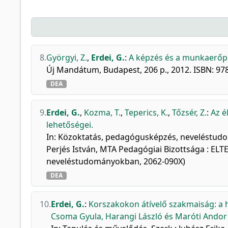
8.
Györgyi, Z.
,
Erdei, G.
:
A képzés és a munkaerőpi
Új Mandátum, Budapest, 206 p., 2012. ISBN: 9
DEA
9.
Erdei, G.
,
Kozma, T.
,
Teperics, K.
,
Tőzsér, Z.
:
Az é
lehetőségei.
In: Közoktatás, pedagógusképzés, neveléstudomá
Perjés István, MTA Pedagógiai Bizottsága : ELTE
neveléstudományokban, 2062-090X)
DEA
10.
Erdei, G.
:
Korszakokon átívelő szakmaiság: a h
Csoma Gyula, Harangi László és Maróti Ando