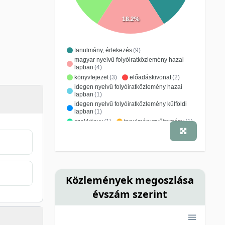
18.2%
tanulmány, értekezés
(9)
magyar nyelvű folyóiratközlemény hazai
lapban
(4)
könyvfejezet
(3)
előadáskivonat
(2)
idegen nyelvű folyóiratközlemény hazai
lapban
(1)
idegen nyelvű folyóiratközlemény külföldi
lapban
(1)
szakkönyv
(1)
tanulmánygyűjtemény
(1)
Közlemények megoszlása
évszám szerint