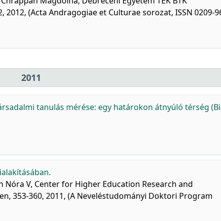
ka, Chrappán Magdolna, Debreceni Egyetem TEK BTK
 2012, (Acta Andragogiae et Culturae sorozat, ISSN 0209-96
2011
ársadalmi tanulás mérése: egy határokon átnyúló térség (Bi
ialakításában.
th Nóra V, Center for Higher Education Research and
en, 353-360, 2011, (A Neveléstudományi Doktori Program