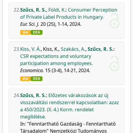
22.
Szűcs, R. S.
,
Földi, K.
:
Consumer Perception
of Private Label Products in Hungary.
Eur. Sci. J.
20 (25), 1-14, 2024.
doi
DEA
23.
Kiss, V. Á.
,
Kiss, K.
,
Szakács, A.
,
Szűcs, R. S.
:
CSR expectations and voluntary
participation among employees.
Economica.
15 (3-4), 14-21, 2024.
doi
DEA
24.
Szűcs, R. S.
:
Előzetes várakozások az új
visszaváltási rendszerrel kapcsolatban: azaz
a 450/2023. (X. 4.) Korm. rendelet
megítélése.
In: "Fenntartható Gazdaság - Fenntartható
Társadalom" Nemzetközi Tudományos