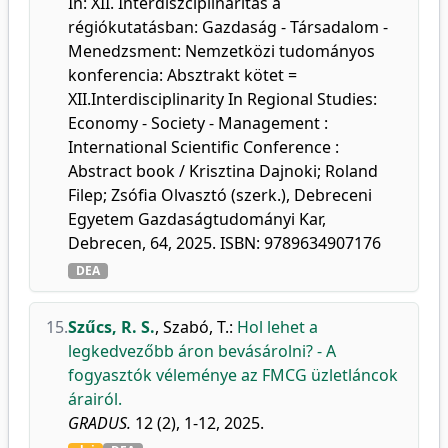
In: XII. Interdiszciplinaritás a
régiókutatásban: Gazdaság - Társadalom -
Menedzsment: Nemzetközi tudományos
konferencia: Absztrakt kötet =
XII.Interdisciplinarity In Regional Studies:
Economy - Society - Management :
International Scientific Conference :
Abstract book / Krisztina Dajnoki; Roland
Filep; Zsófia Olvasztó (szerk.), Debreceni
Egyetem Gazdaságtudományi Kar,
Debrecen, 64, 2025. ISBN: 9789634907176
DEA
15.
Szűcs, R. S.
,
Szabó, T.
:
Hol lehet a
legkedvezőbb áron bevásárolni? - A
fogyasztók véleménye az FMCG üzletláncok
árairól.
GRADUS.
12 (2), 1-12, 2025.