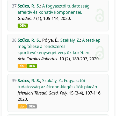
37.
Szűcs, R. S.
:
A fogyasztói tudatosság
affektív és konatív komponensei.
Gradus.
7 (1), 105-114, 2020.
DEA
38.
Szűcs, R. S.
,
Pólya, É.
,
Szakály, Z.
:
A testkép
megítélése a rendszeres
sporttevékenységet végzők körében.
Acta Carolus Robertus.
10 (2), 189-207, 2020.
doi
DEA
39.
Szűcs, R. S.
,
Szakály, Z.
:
Fogyasztói
tudatosság az étrend-kiegészítők piacán.
Jelenkori Társad. Gazd. Foly.
15 (3-4), 107-116,
2020.
doi
DEA