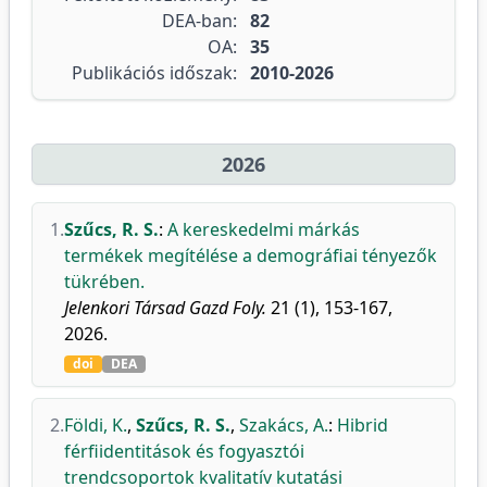
DEA-ban:
82
OA:
35
Publikációs időszak:
2010-2026
2026
1.
Szűcs, R. S.
:
A kereskedelmi márkás
termékek megítélése a demográfiai tényezők
tükrében.
Jelenkori Társad Gazd Foly.
21 (1), 153-167,
2026.
doi
DEA
2.
Földi, K.
,
Szűcs, R. S.
,
Szakács, A.
:
Hibrid
férfiidentitások és fogyasztói
trendcsoportok kvalitatív kutatási