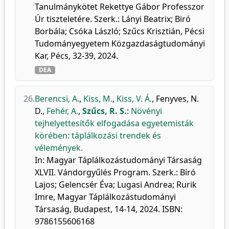
Tanulmánykötet Rekettye Gábor Professzor
Úr tiszteletére. Szerk.: Lányi Beatrix; Biró
Borbála; Csóka László; Szűcs Krisztián, Pécsi
Tudományegyetem Közgazdaságtudományi
Kar, Pécs, 32-39, 2024.
DEA
26.
Berencsi, A.
,
Kiss, M.
,
Kiss, V. Á.
,
Fenyves, N.
D.
,
Fehér, A.
,
Szűcs, R. S.
:
Növényi
tejhelyettesítők elfogadása egyetemisták
körében: táplálkozási trendek és
vélemények.
In: Magyar Táplálkozástudományi Társaság
XLVII. Vándorgyűlés Program. Szerk.: Bíró
Lajos; Gelencsér Éva; Lugasi Andrea; Rurik
Imre, Magyar Táplálkozástudományi
Társaság, Budapest, 14-14, 2024. ISBN:
9786155606168