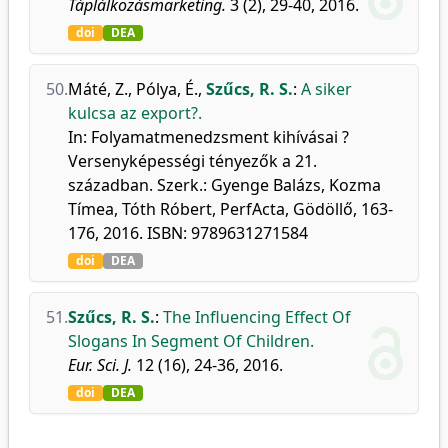
Táplálkozásmarketing.
3 (2), 29-40, 2016.
doi
DEA
50.
Máté, Z.
,
Pólya, É.
,
Szűcs, R. S.
:
A siker
kulcsa az export?.
In: Folyamatmenedzsment kihívásai ?
Versenyképességi tényezők a 21.
században. Szerk.: Gyenge Balázs, Kozma
Tímea, Tóth Róbert, PerfActa, Gödöllő, 163-
176, 2016. ISBN: 9789631271584
doi
DEA
51.
Szűcs, R. S.
:
The Influencing Effect Of
Slogans In Segment Of Children.
Eur. Sci. J.
12 (16), 24-36, 2016.
doi
DEA