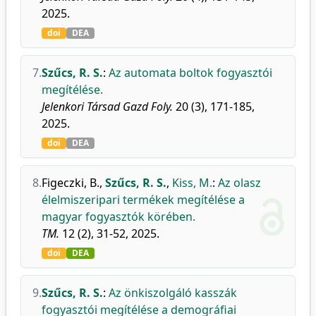
2025.
doi
DEA
7.
Szűcs, R. S.
:
Az automata boltok fogyasztói
megítélése.
Jelenkori Társad Gazd Foly.
20 (3), 171-185,
2025.
doi
DEA
8.
Figeczki, B.
,
Szűcs, R. S.
,
Kiss, M.
:
Az olasz
élelmiszeripari termékek megítélése a
magyar fogyasztók körében.
TM.
12 (2), 31-52, 2025.
doi
DEA
9.
Szűcs, R. S.
:
Az önkiszolgáló kasszák
fogyasztói megítélése a demográfiai