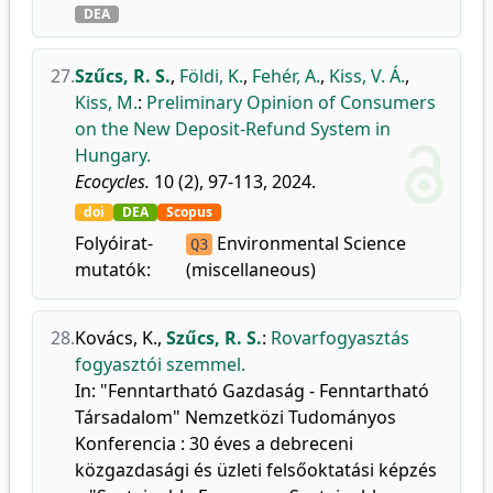
DEA
27.
Szűcs, R. S.
,
Földi, K.
,
Fehér, A.
,
Kiss, V. Á.
,
Kiss, M.
:
Preliminary Opinion of Consumers
on the New Deposit-Refund System in
Hungary.
Ecocycles.
10 (2), 97-113, 2024.
doi
DEA
Scopus
Folyóirat-
Environmental Science
Q3
mutatók:
(miscellaneous)
28.
Kovács, K.
,
Szűcs, R. S.
:
Rovarfogyasztás
fogyasztói szemmel.
In: "Fenntartható Gazdaság - Fenntartható
Társadalom" Nemzetközi Tudományos
Konferencia : 30 éves a debreceni
közgazdasági és üzleti felsőoktatási képzés