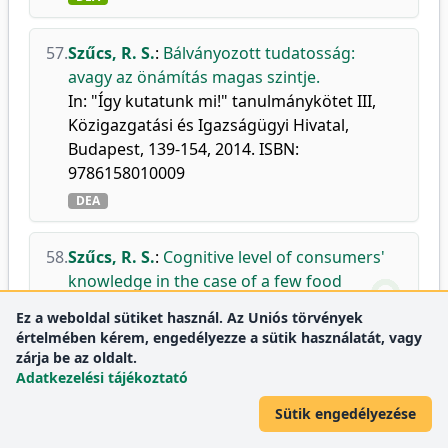
57.
Szűcs, R. S.
:
Bálványozott tudatosság:
avagy az önámítás magas szintje.
In: "Így kutatunk mi!" tanulmánykötet III,
Közigazgatási és Igazságügyi Hivatal,
Budapest, 139-154, 2014. ISBN:
9786158010009
DEA
58.
Szűcs, R. S.
:
Cognitive level of consumers'
knowledge in the case of a few food
products.
Ez a weboldal sütiket használ. Az Uniós törvények
Eur. Sci. J.
10 (10), 58-65, 2014.
értelmében kérem, engedélyezze a sütik használatát, vagy
zárja be az oldalt.
DEA
Adatkezelési tájékoztató
59.
Szűcs, R. S.
,
Pólya, É.
:
Fogyasztói
Sütik engedélyezése
etnocentrizmus a védjegyek tükrében.