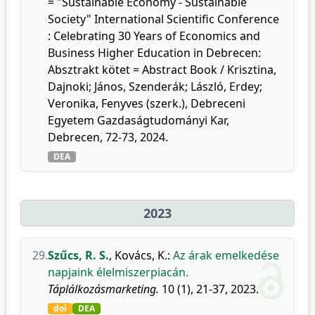
= "Sustainable Economy - Sustainable
Society" International Scientific Conference
: Celebrating 30 Years of Economics and
Business Higher Education in Debrecen:
Absztrakt kötet = Abstract Book / Krisztina,
Dajnoki; János, Szenderák; László, Erdey;
Veronika, Fenyves (szerk.), Debreceni
Egyetem Gazdaságtudományi Kar,
Debrecen, 72-73, 2024.
DEA
2023
29.
Szűcs, R. S.
,
Kovács, K.
:
Az árak emelkedése
napjaink élelmiszerpiacán.
Táplálkozásmarketing.
10 (1), 21-37, 2023.
doi
DEA