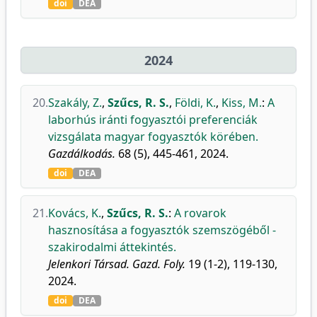
doi
DEA
2024
20.
Szakály, Z.
,
Szűcs, R. S.
,
Földi, K.
,
Kiss, M.
:
A
laborhús iránti fogyasztói preferenciák
vizsgálata magyar fogyasztók körében.
Gazdálkodás.
68 (5), 445-461, 2024.
doi
DEA
21.
Kovács, K.
,
Szűcs, R. S.
:
A rovarok
hasznosítása a fogyasztók szemszögéből -
szakirodalmi áttekintés.
Jelenkori Társad. Gazd. Foly.
19 (1-2), 119-130,
2024.
doi
DEA