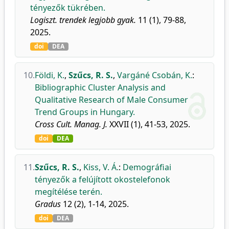
tényezők tükrében.
Logiszt. trendek legjobb gyak.
11 (1), 79-88,
2025.
doi
DEA
10.
Földi, K.
,
Szűcs, R. S.
,
Vargáné Csobán, K.
:
Bibliographic Cluster Analysis and
Qualitative Research of Male Consumer
Trend Groups in Hungary.
Cross Cult. Manag. J.
XXVII (1), 41-53, 2025.
doi
DEA
11.
Szűcs, R. S.
,
Kiss, V. Á.
:
Demográfiai
tényezők a felújított okostelefonok
megítélése terén.
Gradus
12 (2), 1-14, 2025.
doi
DEA