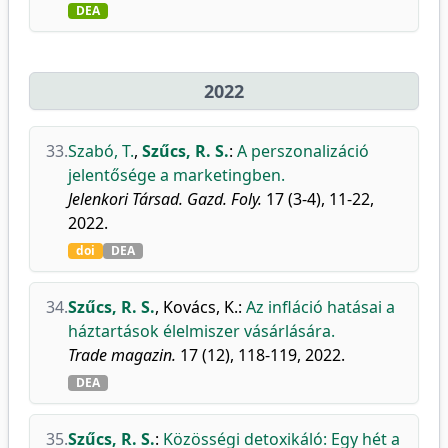
DEA
2022
33.
Szabó, T.
,
Szűcs, R. S.
:
A perszonalizáció
jelentősége a marketingben.
Jelenkori Társad. Gazd. Foly.
17 (3-4), 11-22,
2022.
doi
DEA
34.
Szűcs, R. S.
,
Kovács, K.
:
Az infláció hatásai a
háztartások élelmiszer vásárlására.
Trade magazin.
17 (12), 118-119, 2022.
DEA
35.
Szűcs, R. S.
:
Közösségi detoxikáló: Egy hét a