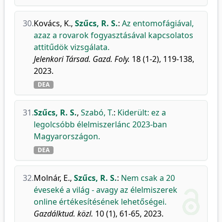
30.
Kovács, K.
,
Szűcs, R. S.
:
Az entomofágiával,
azaz a rovarok fogyasztásával kapcsolatos
attitűdök vizsgálata.
Jelenkori Társad. Gazd. Foly.
18 (1-2), 119-138,
2023.
DEA
31.
Szűcs, R. S.
,
Szabó, T.
:
Kiderült: ez a
legolcsóbb élelmiszerlánc 2023-ban
Magyarországon.
DEA
32.
Molnár, E.
,
Szűcs, R. S.
:
Nem csak a 20
éveseké a világ - avagy az élelmiszerek
online értékesítésének lehetőségei.
Gazdálktud. közl.
10 (1), 61-65, 2023.