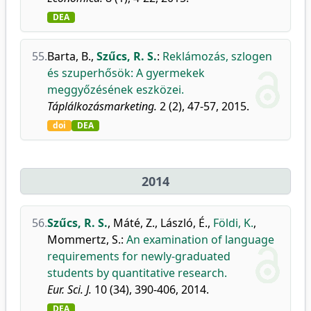
DEA
55.
Barta, B.
,
Szűcs, R. S.
:
Reklámozás, szlogen
és szuperhősök: A gyermekek
meggyőzésének eszközei.
Táplálkozásmarketing.
2 (2), 47-57, 2015.
doi
DEA
2014
56.
Szűcs, R. S.
,
Máté, Z.
,
László, É.
,
Földi, K.
,
Mommertz, S.
:
An examination of language
requirements for newly-graduated
students by quantitative research.
Eur. Sci. J.
10 (34), 390-406, 2014.
DEA