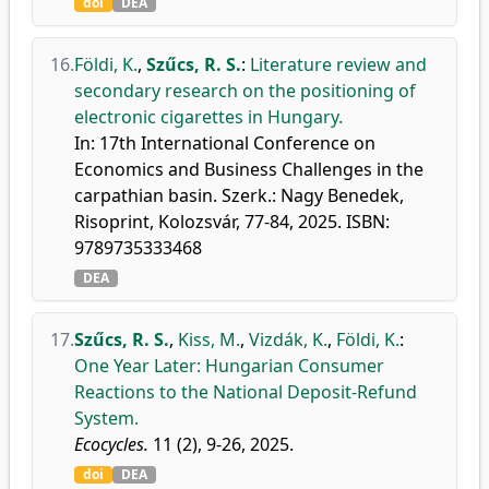
doi
DEA
16.
Földi, K.
,
Szűcs, R. S.
:
Literature review and
secondary research on the positioning of
electronic cigarettes in Hungary.
In: 17th International Conference on
Economics and Business Challenges in the
carpathian basin. Szerk.: Nagy Benedek,
Risoprint, Kolozsvár, 77-84, 2025. ISBN:
9789735333468
DEA
17.
Szűcs, R. S.
,
Kiss, M.
,
Vizdák, K.
,
Földi, K.
:
One Year Later: Hungarian Consumer
Reactions to the National Deposit-Refund
System.
Ecocycles.
11 (2), 9-26, 2025.
doi
DEA