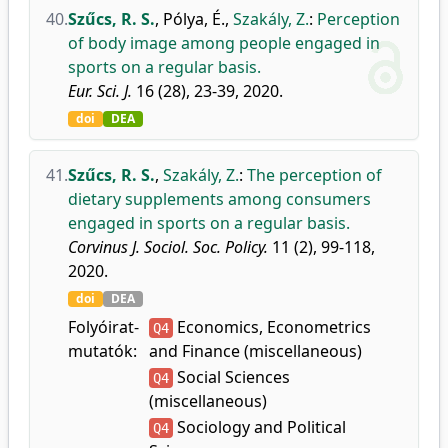
40.
Szűcs, R. S.
,
Pólya, É.
,
Szakály, Z.
:
Perception
of body image among people engaged in
sports on a regular basis.
Eur. Sci. J.
16 (28), 23-39, 2020.
doi
DEA
41.
Szűcs, R. S.
,
Szakály, Z.
:
The perception of
dietary supplements among consumers
engaged in sports on a regular basis.
Corvinus J. Sociol. Soc. Policy.
11 (2), 99-118,
2020.
doi
DEA
Folyóirat-
Economics, Econometrics
Q4
mutatók:
and Finance (miscellaneous)
Social Sciences
Q4
(miscellaneous)
Sociology and Political
Q4