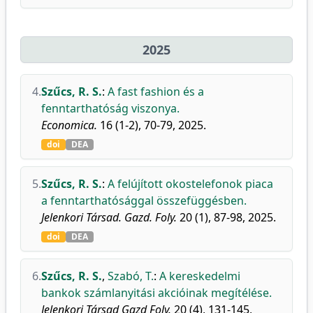
2025
4.
Szűcs, R. S.
:
A fast fashion és a
fenntarthatóság viszonya.
Economica.
16 (1-2), 70-79, 2025.
doi
DEA
5.
Szűcs, R. S.
:
A felújított okostelefonok piaca
a fenntarthatósággal összefüggésben.
Jelenkori Társad. Gazd. Foly.
20 (1), 87-98, 2025.
doi
DEA
6.
Szűcs, R. S.
,
Szabó, T.
:
A kereskedelmi
bankok számlanyitási akcióinak megítélése.
Jelenkori Társad Gazd Foly.
20 (4), 131-145,