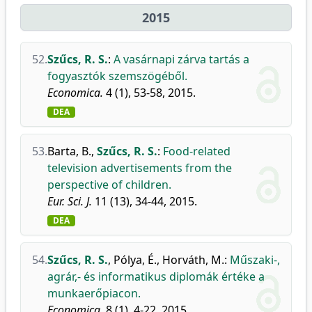
2015
52.
Szűcs, R. S.
:
A vasárnapi zárva tartás a
fogyasztók szemszögéből.
Economica.
4 (1), 53-58, 2015.
DEA
53.
Barta, B.
,
Szűcs, R. S.
:
Food-related
television advertisements from the
perspective of children.
Eur. Sci. J.
11 (13), 34-44, 2015.
DEA
54.
Szűcs, R. S.
,
Pólya, É.
,
Horváth, M.
:
Műszaki-,
agrár,- és informatikus diplomák értéke a
munkaerőpiacon.
Economica.
8 (1), 4-22, 2015.