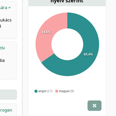
nyelv szerint
sára =
Lukács
4
34.6%
tív
65.4%
dia
angol
(17)
magyar
(9)
itrogen