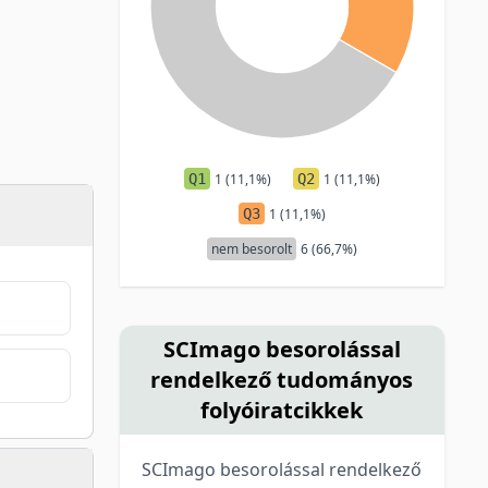
Q1
1 (11,1%)
Q2
1 (11,1%)
Q3
1 (11,1%)
nem besorolt
6 (66,7%)
SCImago besorolással
rendelkező tudományos
folyóiratcikkek
SCImago besorolással rendelkező