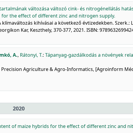
 tartalmának változása változó cink- és nitrogénellátás hatá
for the effect of different zinc and nitrogen supply.
 klímaváltozás kihívásai a következő évtizedekben. Szerk.: 
eorgikon Kar, Keszthely, 370-377, 2021. ISBN: 978963269942
imkó, A.
,
Rátonyi, T.
:
Tápanyag-gazdálkodás a növények rela
n Precision Agriculture & Agro-Informatics, [Agroinform Mé
2020
tent of maize hybrids for the effect of different zinc and n