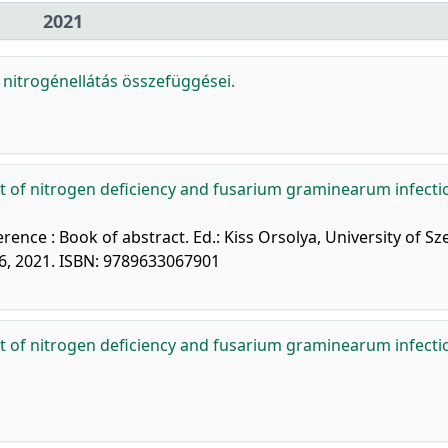
2021
a nitrogénellátás összefüggései.
ct of nitrogen deficiency and fusarium graminearum infecti
rence : Book of abstract. Ed.: Kiss Orsolya, University of S
66, 2021. ISBN: 9789633067901
ct of nitrogen deficiency and fusarium graminearum infecti