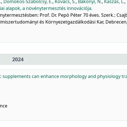
.
,
Domokos-Szabolcsy, É.
,
Kovács, S.
,
Bákonyi, N.
,
Kaszás, L.
,
iai alapok, a növénytermesztés innovációja.
nytermesztésben: Prof. Dr. Pepó Péter 70 éves. Szerk.: Csaj
lmiszertudományi és Környezetgazdálkodási Kar, Debrecen,
2024
c supplements can enhance morphology and physiology tra
nce