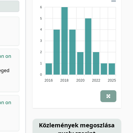
6
5
4
3
2
on on
1
zeged
0
2016
2018
2020
2022
2025
on on
Közlemények megoszlása