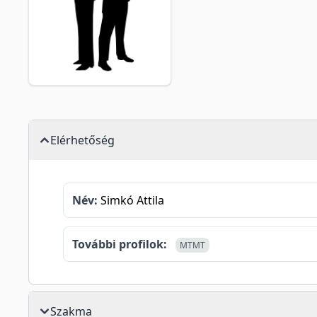
Elérhetőség
Név:
Simkó Attila
További profilok:
MTMT
Szakma