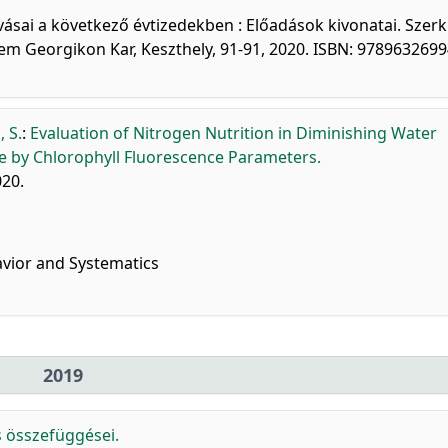
vásai a következő évtizedekben : Előadások kivonatai. Szerk.
em Georgikon Kar, Keszthely, 91-91, 2020. ISBN: 978963269
, S.
:
Evaluation of Nitrogen Nutrition in Diminishing Water
ze by Chlorophyll Fluorescence Parameters.
020.
avior and Systematics
2019
ás összefüggései.