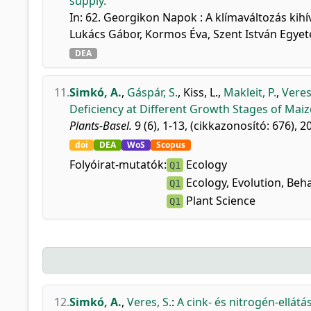
supply.
In: 62. Georgikon Napok : A klímaváltozás kihí
Lukács Gábor, Kormos Éva, Szent István Egyet
DEA
11.
Simkó, A.
,
Gáspár, S.
,
Kiss, L.
,
Makleit, P.
,
Veres
Deficiency at Different Growth Stages of Mai
Plants-Basel.
9 (6), 1-13, (cikkazonosító: 676), 2
doi
DEA
WoS
Scopus
Folyóirat-mutatók:
Ecology
Q1
Ecology, Evolution, Beh
Q1
Plant Science
Q1
12.
Simkó, A.
,
Veres, S.
:
A cink- és nitrogén-ellát