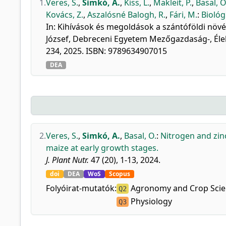
1.
Veres, S.
,
Simkó, A.
,
Kiss, L.
,
Makleit, P.
,
Basal, O
Kovács, Z.
,
Aszalósné Balogh, R.
,
Fári, M.
:
Biológ
In: Kihívások és megoldások a szántóföldi növé
József, Debreceni Egyetem Mezőgazdaság-, Éle
234, 2025. ISBN: 9789634907015
DEA
2.
Veres, S.
,
Simkó, A.
,
Basal, O.
:
Nitrogen and zin
maize at early growth stages.
J. Plant Nutr.
47 (20), 1-13, 2024.
doi
DEA
WoS
Scopus
Folyóirat-mutatók:
Agronomy and Crop Scie
Q2
Physiology
Q3