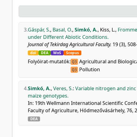
3.
Gáspár, S.
,
Basal, O.
,
Simkó, A.
,
Kiss, L.
,
Frommer
under Different Abiotic Conditions.
Journal of Tekirdag Agricultural Faculty.
19 (3), 508
doi
DEA
WoS
Scopus
Folyóirat-mutatók:
Agricultural and Biologic
Q3
Pollution
Q3
4.
Simkó, A.
,
Veres, S.
:
Variable nitrogen and zinc 
maize genotypes.
In: 19th Wellmann International Scientific Confe
Faculty of Agriculture, Hódmezővásárhely, 76,
DEA