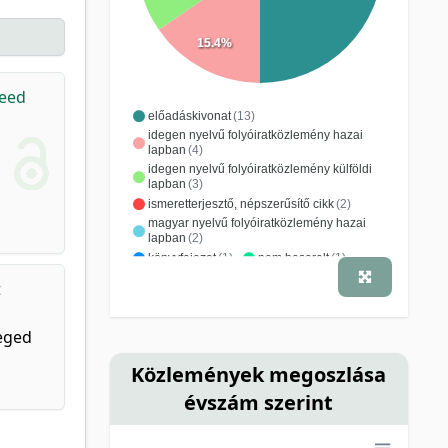
15.4%
Seed
előadáskivonat
(13)
idegen nyelvű folyóiratközlemény hazai
lapban
(4)
idegen nyelvű folyóiratközlemény külföldi
lapban
(3)
ismeretterjesztő, népszerűsítő cikk
(2)
magyar nyelvű folyóiratközlemény hazai
lapban
(2)
könyvfejezet
(1)
nem besorolt
(1)
t
zeged
Közlemények megoszlása
évszám szerint