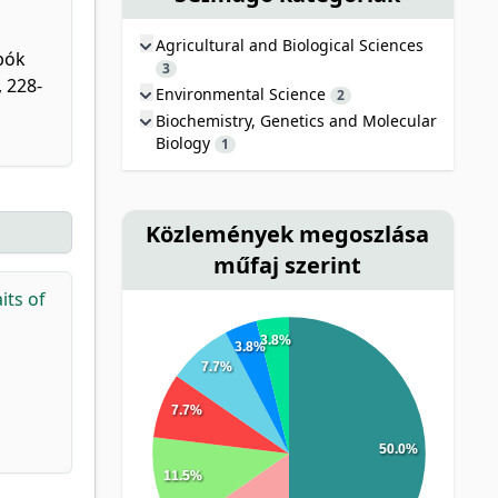
Agricultural and Biological Sciences
bók
3
 228-
Environmental Science
2
Biochemistry, Genetics and Molecular
Biology
1
Közlemények megoszlása
műfaj szerint
its of
3.8%
3.8%
7.7%
7.7%
50.0%
11.5%