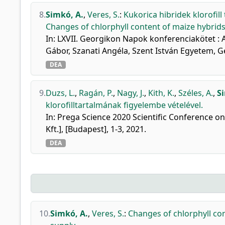
8.
Simkó, A.
,
Veres, S.
:
Kukorica hibridek klorofill
Changes of chlorphyll content of maize hybrids 
In: LXVII. Georgikon Napok konferenciakötet : A
Gábor, Szanati Angéla, Szent István Egyetem, G
DEA
9.
Duzs, L.
,
Ragán, P.
,
Nagy, J.
,
Kith, K.
,
Széles, A.
,
S
klorofilltartalmának figyelembe vételével.
In: Prega Science 2020 Scientific Conference o
Kft.], [Budapest], 1-3, 2021.
DEA
10.
Simkó, A.
,
Veres, S.
:
Changes of chlorphyll con