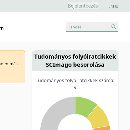
Bejelentkezés
EN
HU
Keresés
am
Tudományos folyóiratcikkek
SCImago besorolása
minden más
Tudományos folyóiratcikkek száma:
9