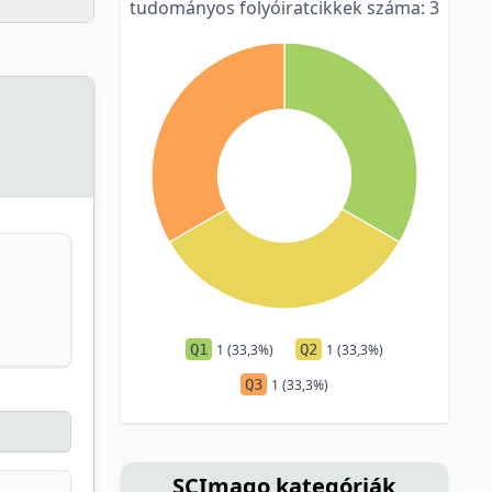
tudományos folyóiratcikkek száma: 3
Q1
1 (33,3%)
Q2
1 (33,3%)
Q3
1 (33,3%)
SCImago kategóriák