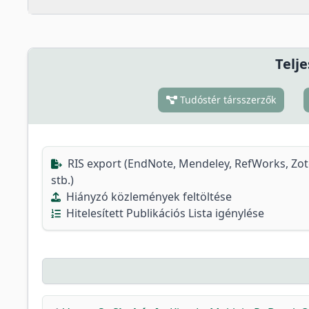
Telje
Tudóstér társszerzők
RIS export (EndNote, Mendeley, RefWorks, Zo
stb.)
Hiányzó közlemények feltöltése
Hitelesített Publikációs Lista igénylése