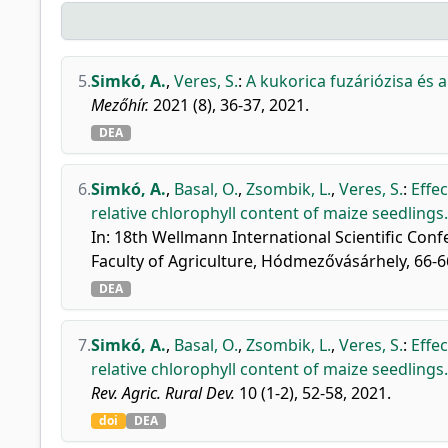
5.
Simkó, A.
,
Veres, S.
:
A kukorica fuzáriózisa és 
Mezőhír.
2021 (8), 36-37, 2021.
DEA
6.
Simkó, A.
,
Basal, O.
,
Zsombik, L.
,
Veres, S.
:
Effe
relative chlorophyll content of maize seedlings.
In: 18th Wellmann International Scientific Confe
Faculty of Agriculture, Hódmezővásárhely, 66-
DEA
7.
Simkó, A.
,
Basal, O.
,
Zsombik, L.
,
Veres, S.
:
Effe
relative chlorophyll content of maize seedlings.
Rev. Agric. Rural Dev.
10 (1-2), 52-58, 2021.
doi
DEA