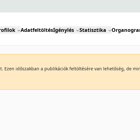
rofilok
Adatfeltöltés
Igénylés
Statisztika
Organogr
art. Ezen időszakban a publikációk feltöltésére van lehetőség, de 