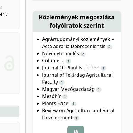
:
9417
Közlemények megoszlása
folyóiratok szerint
Agrártudományi közlemények =
Acta agraria Debreceniensis
2
Növénytermelés
2
Columella
1
Journal Of Plant Nutrition
1
Journal of Tekirdag Agricultural
Faculty
1
Magyar Mezőgazdaság
1
Mezőhír
1
Plants-Basel
1
Review on Agriculture and Rural
Development
1