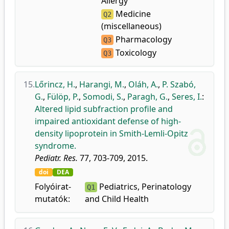
Allergy
Medicine
Q2
(miscellaneous)
Pharmacology
Q3
Toxicology
Q3
15.
Lőrincz, H.
,
Harangi, M.
,
Oláh, A.
,
P. Szabó,
G.
,
Fülöp, P.
,
Somodi, S.
,
Paragh, G.
,
Seres, I.
:
Altered lipid subfraction profile and
impaired antioxidant defense of high-
density lipoprotein in Smith-Lemli-Opitz
syndrome.
Pediatr. Res.
77, 703-709, 2015.
doi
DEA
Folyóirat-
Pediatrics, Perinatology
Q1
mutatók:
and Child Health