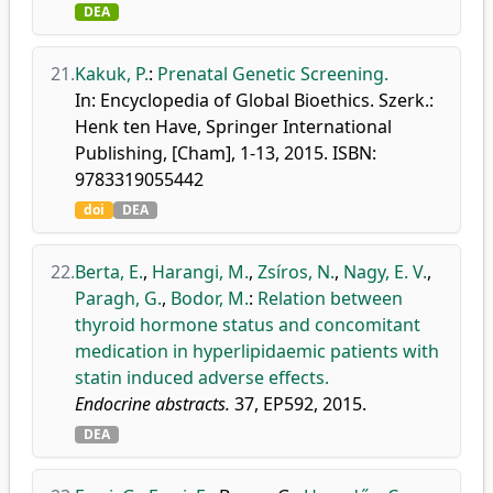
DEA
21.
Kakuk, P.
:
Prenatal Genetic Screening.
In: Encyclopedia of Global Bioethics. Szerk.:
Henk ten Have, Springer International
Publishing, [Cham], 1-13, 2015. ISBN:
9783319055442
doi
DEA
22.
Berta, E.
,
Harangi, M.
,
Zsíros, N.
,
Nagy, E. V.
,
Paragh, G.
,
Bodor, M.
:
Relation between
thyroid hormone status and concomitant
medication in hyperlipidaemic patients with
statin induced adverse effects.
Endocrine abstracts.
37, EP592, 2015.
DEA