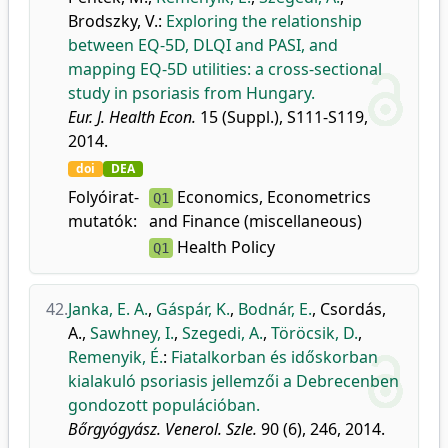
Brodszky, V.
:
Exploring the relationship
between EQ-5D, DLQI and PASI, and
mapping EQ-5D utilities: a cross-sectional
study in psoriasis from Hungary.
Eur. J. Health Econ.
15 (Suppl.), S111-S119,
2014.
doi
DEA
Folyóirat-
Economics, Econometrics
Q1
mutatók:
and Finance (miscellaneous)
Health Policy
Q1
42.
Janka, E. A.
,
Gáspár, K.
,
Bodnár, E.
,
Csordás,
A.
,
Sawhney, I.
,
Szegedi, A.
,
Töröcsik, D.
,
Remenyik, É.
:
Fiatalkorban és időskorban
kialakuló psoriasis jellemzői a Debrecenben
gondozott populációban.
Bőrgyógyász. Venerol. Szle.
90 (6), 246, 2014.