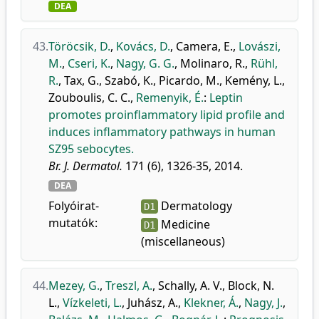
DEA
43.
Töröcsik, D.
,
Kovács, D.
,
Camera, E.
,
Lovászi,
M.
,
Cseri, K.
,
Nagy, G. G.
,
Molinaro, R.
,
Rühl,
R.
,
Tax, G.
,
Szabó, K.
,
Picardo, M.
,
Kemény, L.
,
Zouboulis, C. C.
,
Remenyik, É.
:
Leptin
promotes proinflammatory lipid profile and
induces inflammatory pathways in human
SZ95 sebocytes.
Br. J. Dermatol.
171 (6), 1326-35, 2014.
DEA
Folyóirat-
Dermatology
D1
mutatók:
Medicine
D1
(miscellaneous)
44.
Mezey, G.
,
Treszl, A.
,
Schally, A. V.
,
Block, N.
L.
,
Vízkeleti, L.
,
Juhász, A.
,
Klekner, Á.
,
Nagy, J.
,