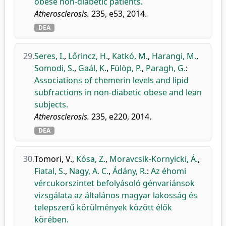
obese non-diabetic patients.
Atherosclerosis.
235, e53, 2014.
DEA
29.
Seres, I.
,
Lőrincz, H.
,
Katkó, M.
,
Harangi, M.
,
Somodi, S.
,
Gaál, K.
,
Fülöp, P.
,
Paragh, G.
:
Associations of chemerin levels and lipid
subfractions in non-diabetic obese and lean
subjects.
Atherosclerosis.
235, e220, 2014.
DEA
30.
Tomori, V.
,
Kósa, Z.
,
Moravcsik-Kornyicki, Á.
,
Fiatal, S.
,
Nagy, A. C.
,
Ádány, R.
:
Az éhomi
vércukorszintet befolyásoló génvariánsok
vizsgálata az általános magyar lakosság és
telepszerű körülmények között élők
körében.