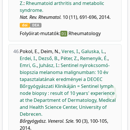
Z.
:
Rheumatoid arthritis and metabolic
syndrome.
Nat. Rev. Rheumatol.
10 (11), 691-696, 2014.
doi
DEA
Folyóirat-mutatók:
Rheumatology
D1
46.
Pokol, E.
,
Deim, N.
,
Veres, I.
,
Galuska, L.
,
Erdei, I.
,
Dezső, B.
,
Péter, Z.
,
Remenyik, É.
,
Emri, G.
,
Juhász, I.
:
Sentinel nyirokcsomó-
biopszia melanoma malignumban: 10 év
tapasztalatának eredményei a DEOEC
Bőrgyógyászati Klinikáján = Sentinel lymph
node biopsy : result of 10 years' experience
at the Department of Dermatology, Medical
and Health Science Center, University of
Debrecen.
Bőrgyógyász. Venerol. Szle.
90 (3), 100-105,
2014.