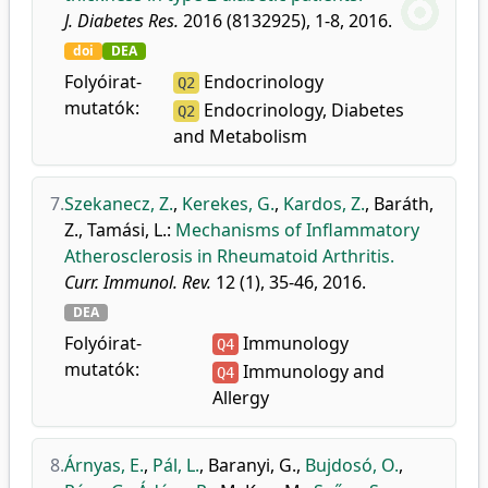
J. Diabetes Res.
2016 (8132925), 1-8, 2016.
doi
DEA
Folyóirat-
Endocrinology
Q2
mutatók:
Endocrinology, Diabetes
Q2
and Metabolism
7.
Szekanecz, Z.
,
Kerekes, G.
,
Kardos, Z.
,
Baráth,
Z.
,
Tamási, L.
:
Mechanisms of Inflammatory
Atherosclerosis in Rheumatoid Arthritis.
Curr. Immunol. Rev.
12 (1), 35-46, 2016.
DEA
Folyóirat-
Immunology
Q4
mutatók:
Immunology and
Q4
Allergy
8.
Árnyas, E.
,
Pál, L.
,
Baranyi, G.
,
Bujdosó, O.
,