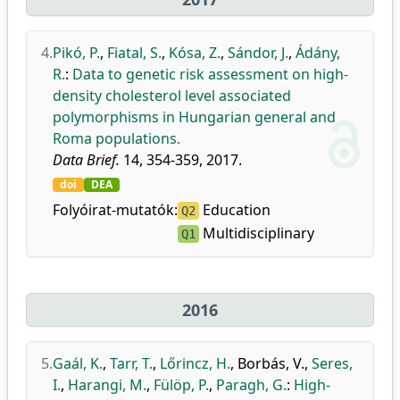
4.
Pikó, P.
,
Fiatal, S.
,
Kósa, Z.
,
Sándor, J.
,
Ádány,
R.
:
Data to genetic risk assessment on high-
density cholesterol level associated
polymorphisms in Hungarian general and
Roma populations.
Data Brief.
14, 354-359, 2017.
doi
DEA
Folyóirat-mutatók:
Education
Q2
Multidisciplinary
Q1
2016
5.
Gaál, K.
,
Tarr, T.
,
Lőrincz, H.
,
Borbás, V.
,
Seres,
I.
,
Harangi, M.
,
Fülöp, P.
,
Paragh, G.
:
High-