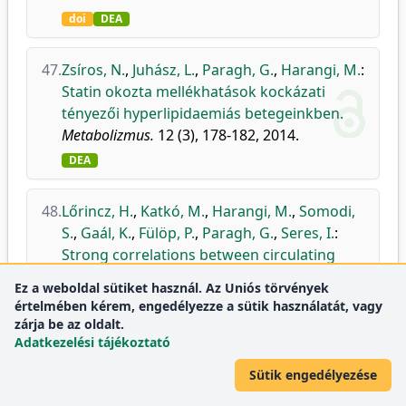
doi
DEA
47.
Zsíros, N.
,
Juhász, L.
,
Paragh, G.
,
Harangi, M.
:
Statin okozta mellékhatások kockázati
tényezői hyperlipidaemiás betegeinkben.
Metabolizmus.
12 (3), 178-182, 2014.
DEA
48.
Lőrincz, H.
,
Katkó, M.
,
Harangi, M.
,
Somodi,
S.
,
Gaál, K.
,
Fülöp, P.
,
Paragh, G.
,
Seres, I.
:
Strong correlations between circulating
chemerin levels and lipoprotein
Ez a weboldal sütiket használ. Az Uniós törvények
subfractions in nondiabetic obese and
értelmében kérem, engedélyezze a sütik használatát, vagy
nonobese subjects.
zárja be az oldalt.
Clin. Endocrinol.
81 (3), 370-377, 2014.
Adatkezelési tájékoztató
DEA
Sütik engedélyezése
Folyóirat-
Endocrinology, Diabetes
Q1