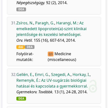
Népegészségügy.
92 (2), 2014.
DEA
31.
Zsíros, N.
,
Paragh, G.
,
Harangi, M.
:
Az
emelkedett lipoprotein(a)-szint klinikai
jelentősége és kezelési lehetőségei.
Orv. Hetil.
155 (16), 607-614, 2014.
doi
DEA
Folyóirat-
Medicine
Q3
mutatók:
(miscellaneous)
32.
Gellén, E.
,
Emri, G.
,
Szegedi, A.
,
Horkay, I.
,
Remenyik, É.
:
Az UV-sugárzás biológiai
hatásai és kapcsolata a gyermekkorral.
Gyermekorv. Továbbk.
13 (1), 24-28, 2014.
DEA