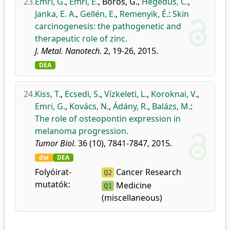
23.
Emri, G.
,
Emri, E.
,
Boros, G.
,
Hegedűs, C.
,
Janka, E. A.
,
Gellén, E.
,
Remenyik, É.
:
Skin
carcinogenesis: the pathogenetic and
therapeutic role of zinc.
J. Metal. Nanotech.
2, 19-26, 2015.
DEA
24.
Kiss, T.
,
Ecsedi, S.
,
Vízkeleti, L.
,
Koroknai, V.
,
Emri, G.
,
Kovács, N.
,
Ádány, R.
,
Balázs, M.
:
The role of osteopontin expression in
melanoma progression.
Tumor Biol.
36 (10), 7841-7847, 2015.
doi
DEA
Folyóirat-
Cancer Research
Q2
mutatók:
Medicine
Q1
(miscellaneous)