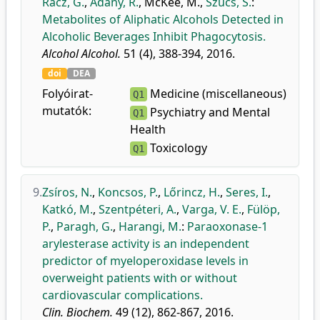
Rácz, G.
,
Ádány, R.
,
McKee, M.
,
Szűcs, S.
:
Metabolites of Aliphatic Alcohols Detected in
Alcoholic Beverages Inhibit Phagocytosis.
Alcohol Alcohol.
51 (4), 388-394, 2016.
doi
DEA
Folyóirat-
Medicine (miscellaneous)
Q1
mutatók:
Psychiatry and Mental
Q1
Health
Toxicology
Q1
9.
Zsíros, N.
,
Koncsos, P.
,
Lőrincz, H.
,
Seres, I.
,
Katkó, M.
,
Szentpéteri, A.
,
Varga, V. E.
,
Fülöp,
P.
,
Paragh, G.
,
Harangi, M.
:
Paraoxonase-1
arylesterase activity is an independent
predictor of myeloperoxidase levels in
overweight patients with or without
cardiovascular complications.
Clin. Biochem.
49 (12), 862-867, 2016.