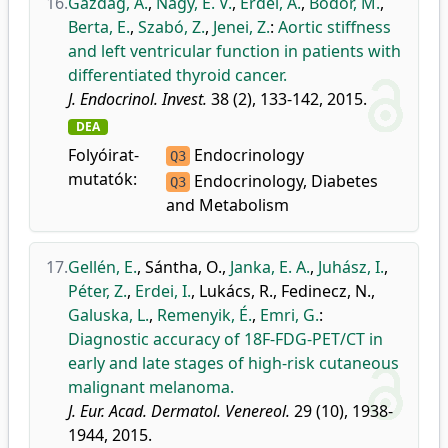
16.
Gazdag, A.
,
Nagy, E. V.
,
Erdei, A.
,
Bodor, M.
,
Berta, E.
,
Szabó, Z.
,
Jenei, Z.
:
Aortic stiffness
and left ventricular function in patients with
differentiated thyroid cancer.
J. Endocrinol. Invest.
38 (2), 133-142, 2015.
DEA
Folyóirat-
Endocrinology
Q3
mutatók:
Endocrinology, Diabetes
Q3
and Metabolism
17.
Gellén, E.
,
Sántha, O.
,
Janka, E. A.
,
Juhász, I.
,
Péter, Z.
,
Erdei, I.
,
Lukács, R.
,
Fedinecz, N.
,
Galuska, L.
,
Remenyik, É.
,
Emri, G.
:
Diagnostic accuracy of 18F-FDG-PET/CT in
early and late stages of high-risk cutaneous
malignant melanoma.
J. Eur. Acad. Dermatol. Venereol.
29 (10), 1938-
1944, 2015.