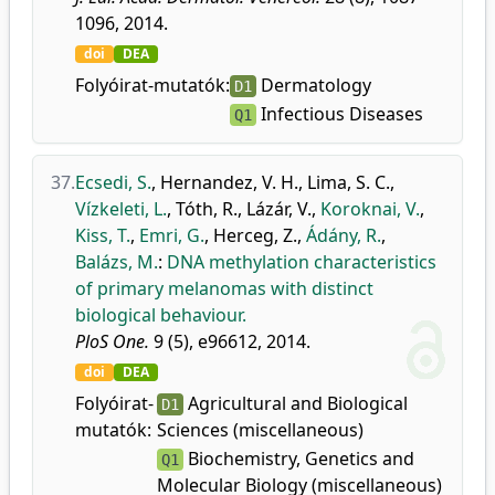
1096, 2014.
doi
DEA
Folyóirat-mutatók:
Dermatology
D1
Infectious Diseases
Q1
37.
Ecsedi, S.
,
Hernandez, V. H.
,
Lima, S. C.
,
Vízkeleti, L.
,
Tóth, R.
,
Lázár, V.
,
Koroknai, V.
,
Kiss, T.
,
Emri, G.
,
Herceg, Z.
,
Ádány, R.
,
Balázs, M.
:
DNA methylation characteristics
of primary melanomas with distinct
biological behaviour.
PloS One.
9 (5), e96612, 2014.
doi
DEA
Folyóirat-
Agricultural and Biological
D1
mutatók:
Sciences (miscellaneous)
Biochemistry, Genetics and
Q1
Molecular Biology (miscellaneous)