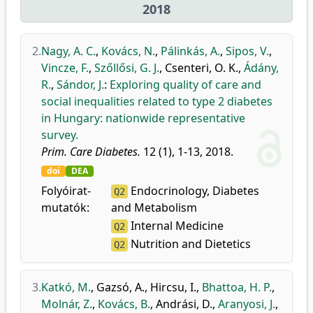
2018
2.
Nagy, A. C.
,
Kovács, N.
,
Pálinkás, A.
,
Sipos, V.
,
Vincze, F.
,
Szőllősi, G. J.
,
Csenteri, O. K.
,
Ádány,
R.
,
Sándor, J.
:
Exploring quality of care and
social inequalities related to type 2 diabetes
in Hungary: nationwide representative
survey.
Prim. Care Diabetes.
12 (1), 1-13, 2018.
doi
DEA
Folyóirat-
Endocrinology, Diabetes
Q2
mutatók:
and Metabolism
Internal Medicine
Q2
Nutrition and Dietetics
Q2
3.
Katkó, M.
,
Gazsó, A.
,
Hircsu, I.
,
Bhattoa, H. P.
,
Molnár, Z.
,
Kovács, B.
,
Andrási, D.
,
Aranyosi, J.
,