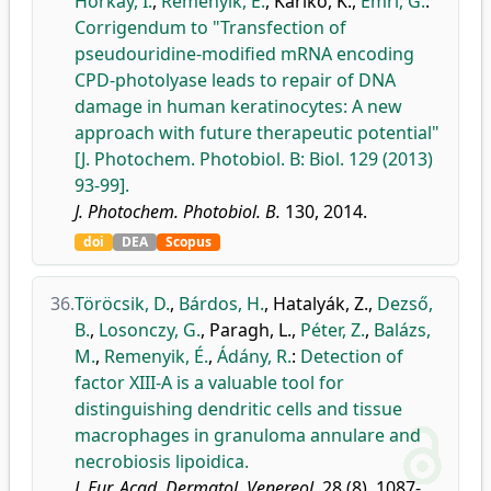
Horkay, I.
,
Remenyik, É.
,
Karikó, K.
,
Emri, G.
:
Corrigendum to "Transfection of
pseudouridine-modified mRNA encoding
CPD-photolyase leads to repair of DNA
damage in human keratinocytes: A new
approach with future therapeutic potential"
[J. Photochem. Photobiol. B: Biol. 129 (2013)
93-99].
J. Photochem. Photobiol. B.
130, 2014.
doi
DEA
Scopus
36.
Töröcsik, D.
,
Bárdos, H.
,
Hatalyák, Z.
,
Dezső,
B.
,
Losonczy, G.
,
Paragh, L.
,
Péter, Z.
,
Balázs,
M.
,
Remenyik, É.
,
Ádány, R.
:
Detection of
factor XIII-A is a valuable tool for
distinguishing dendritic cells and tissue
macrophages in granuloma annulare and
necrobiosis lipoidica.
J. Eur. Acad. Dermatol. Venereol.
28 (8), 1087-