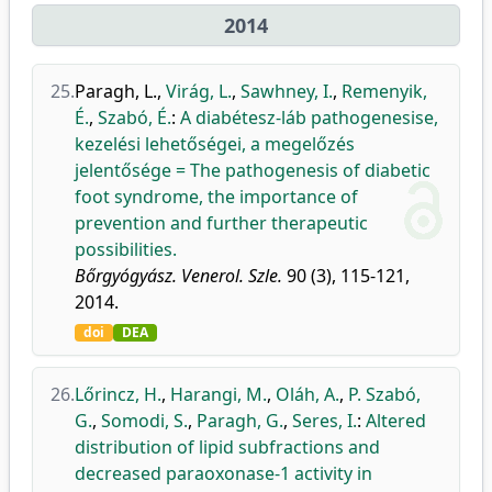
2014
25.
Paragh, L.
,
Virág, L.
,
Sawhney, I.
,
Remenyik,
É.
,
Szabó, É.
:
A diabétesz-láb pathogenesise,
kezelési lehetőségei, a megelőzés
jelentősége = The pathogenesis of diabetic
foot syndrome, the importance of
prevention and further therapeutic
possibilities.
Bőrgyógyász. Venerol. Szle.
90 (3), 115-121,
2014.
doi
DEA
26.
Lőrincz, H.
,
Harangi, M.
,
Oláh, A.
,
P. Szabó,
G.
,
Somodi, S.
,
Paragh, G.
,
Seres, I.
:
Altered
distribution of lipid subfractions and
decreased paraoxonase-1 activity in