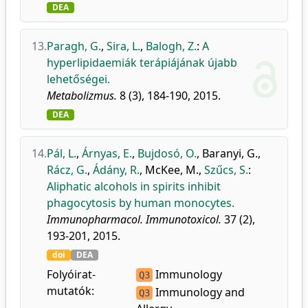
DEA
13.
Paragh, G.
,
Sira, L.
,
Balogh, Z.
:
A
hyperlipidaemiák terápiájának újabb
lehetőségei.
Metabolizmus.
8 (3), 184-190, 2015.
DEA
14.
Pál, L.
,
Árnyas, E.
,
Bujdosó, O.
,
Baranyi, G.
,
Rácz, G.
,
Ádány, R.
,
McKee, M.
,
Szűcs, S.
:
Aliphatic alcohols in spirits inhibit
phagocytosis by human monocytes.
Immunopharmacol. Immunotoxicol.
37 (2),
193-201, 2015.
doi
DEA
Folyóirat-
Immunology
Q3
mutatók:
Immunology and
Q3