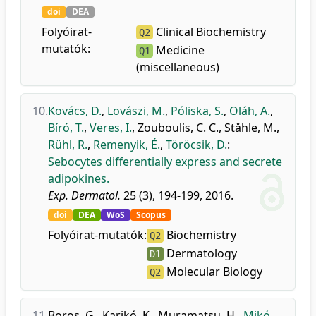
doi
DEA
Folyóirat-
Clinical Biochemistry
Q2
mutatók:
Medicine
Q1
(miscellaneous)
10.
Kovács, D.
,
Lovászi, M.
,
Póliska, S.
,
Oláh, A.
,
Bíró, T.
,
Veres, I.
,
Zouboulis, C. C.
,
Ståhle, M.
,
Rühl, R.
,
Remenyik, É.
,
Töröcsik, D.
:
Sebocytes differentially express and secrete
adipokines.
Exp. Dermatol.
25 (3), 194-199, 2016.
doi
DEA
WoS
Scopus
Folyóirat-mutatók:
Biochemistry
Q2
Dermatology
D1
Molecular Biology
Q2
11.
Boros, G.
,
Karikó, K.
,
Muramatsu, H.
,
Mikó,