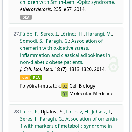
children with Smith-Lemli-Opitz syndrome.
Atherosclerosis.
235, e57, 2014.
DEA
27.
Fülöp, P.
,
Seres, I.
,
Lőrincz, H.
,
Harangi, M.
,
Somodi, S.
,
Paragh, G.
:
Association of
chemerin with oxidative stress,
inflammation and classical adipokines in
non-diabetic obese patients.
J. Cell. Mol. Med.
18 (7), 1313-1320, 2014.
doi
DEA
Folyóirat-mutatók:
Cell Biology
Q2
Molecular Medicine
Q1
28.
Fülöp, P.
,
Ujfalusi, S.
,
Lőrincz, H.
,
Juhász, I.
,
Seres, I.
,
Paragh, G.
:
Association of omentin-
1 with markers of metabolic syndrome in