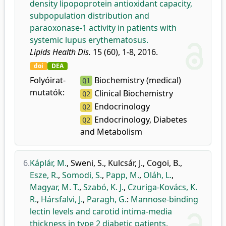
density lipopoprotein antioxidant capacity,
subpopulation distribution and
paraoxonase-1 activity in patients with
systemic lupus erythematosus.
Lipids Health Dis.
15 (60), 1-8, 2016.
doi
DEA
Folyóirat-
Biochemistry (medical)
Q1
mutatók:
Clinical Biochemistry
Q2
Endocrinology
Q2
Endocrinology, Diabetes
Q2
and Metabolism
6.
Káplár, M.
,
Sweni, S.
,
Kulcsár, J.
,
Cogoi, B.
,
Esze, R.
,
Somodi, S.
,
Papp, M.
,
Oláh, L.
,
Magyar, M. T.
,
Szabó, K. J.
,
Czuriga-Kovács, K.
R.
,
Hársfalvi, J.
,
Paragh, G.
:
Mannose-binding
lectin levels and carotid intima-media
thickness in type 2 diabetic patients.