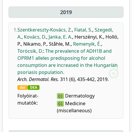
2019
1.
Szentkereszty-Kovács, Z.
,
Fiatal, S.
,
Szegedi,
A.
,
Kovács, D.
,
Janka, E. A.
,
Herszényi, K.
,
Holló,
P.
,
Nikamo, P.
,
Ståhle, M.
,
Remenyik, É.
,
Töröcsik, D.
:
The prevalence of ADH1B and
OPRM1 alleles predisposing for alcohol
consumption are increased in the Hungarian
psoriasis population.
Arch. Dermatol. Res.
311 (6), 435-442, 2019.
doi
DEA
Folyóirat-
Dermatology
Q1
mutatók:
Medicine
Q1
(miscellaneous)