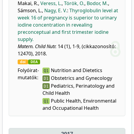
Makai, R.
,
Veress, L.
,
Török, O.
,
Bodor, M.
,
Sámson, L.
,
Nagy, E. V.
:
Thyroglobulin level at
week 16 of pregnancy is superior to urinary
iodine concentration in revealing
preconceptual and first trimester iodine
supply.
Matern. Child Nutr.
14 (1), 1-9, (cikkazonosító:
12470), 2018.
doi
DEA
Folyóirat-
Nutrition and Dietetics
Q1
mutatók:
Obstetrics and Gynecology
D1
Pediatrics, Perinatology and
D1
Child Health
Public Health, Environmental
Q1
and Occupational Health
2017