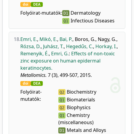
doi
DEA
Folyóirat-mutatók:
Dermatology
D1
Infectious Diseases
Q1
18.
Emri, E.
,
Mikó, E.
,
Bai, P.
,
Boros, G.
,
Nagy, G.
,
Rózsa, D.
,
Juhász, T.
,
Hegedűs, C.
,
Horkay, I.
,
Remenyik, É.
,
Emri, G.
:
Effects of non-toxic
zinc exposure on human epidermal
keratinocytes.
Metallomics.
7 (3), 499-507, 2015.
doi
DEA
Folyóirat-
Biochemistry
Q2
mutatók:
Biomaterials
Q1
Biophysics
Q2
Chemistry
Q1
(miscellaneous)
Metals and Alloys
D1