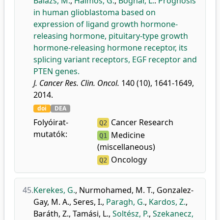
Balázs, M.
,
Halmos, G.
,
Bognár, L.
:
Prognosis
in human glioblastoma based on
expression of ligand growth hormone-
releasing hormone, pituitary-type growth
hormone-releasing hormone receptor, its
splicing variant receptors, EGF receptor and
PTEN genes.
J. Cancer Res. Clin. Oncol.
140 (10), 1641-1649,
2014.
doi
DEA
Folyóirat-
Cancer Research
Q2
mutatók:
Medicine
Q1
(miscellaneous)
Oncology
Q2
45.
Kerekes, G.
,
Nurmohamed, M. T.
,
Gonzalez-
Gay, M. A.
,
Seres, I.
,
Paragh, G.
,
Kardos, Z.
,
Baráth, Z.
,
Tamási, L.
,
Soltész, P.
,
Szekanecz,