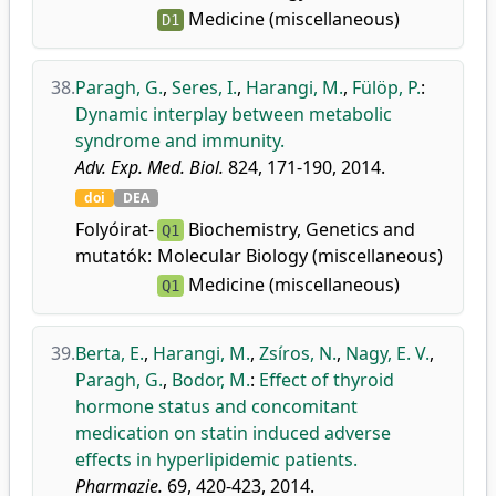
Medicine (miscellaneous)
D1
38.
Paragh, G.
,
Seres, I.
,
Harangi, M.
,
Fülöp, P.
:
Dynamic interplay between metabolic
syndrome and immunity.
Adv. Exp. Med. Biol.
824, 171-190, 2014.
doi
DEA
Folyóirat-
Biochemistry, Genetics and
Q1
mutatók:
Molecular Biology (miscellaneous)
Medicine (miscellaneous)
Q1
39.
Berta, E.
,
Harangi, M.
,
Zsíros, N.
,
Nagy, E. V.
,
Paragh, G.
,
Bodor, M.
:
Effect of thyroid
hormone status and concomitant
medication on statin induced adverse
effects in hyperlipidemic patients.
Pharmazie.
69, 420-423, 2014.