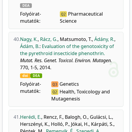
DEA
Folyóirat-
Pharmaceutical
Q2
mutatók:
Science
40.
Nagy, K.
,
Rácz, G.
,
Matsumoto, T.
,
Ádány, R.
,
Ádám, B.
:
Evaluation of the genotoxicity of
the pyrethroid insecticide phenothrin.
Mutat. Res. Genet. Toxicol. Environ. Mutagen.
770, 1-5, 2014.
doi
DEA
Folyóirat-
Genetics
Q3
mutatók:
Health, Toxicology and
Q2
Mutagenesis
41.
Herédi, E.
,
Rencz, F.
,
Balogh, O.
,
Gulácsi, L.
,
Herszényi, K.
,
Holló, P.
,
Jókai, H.
,
Kárpáti, S.
,
Péntek, M.
,
Remenyik, É.
,
Szegedi, A.
,