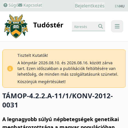
Súgó
Kapcsolat
Bejelentkezés
EN
HU
Tudóstér
Keresés
menu
Tisztelt Kutatók!
A könyvtár 2026.08.10. és 2026.08.16. között zárva
tart. Ezen időszakban a publikációk feltöltésére van
lehetőség, de minden más szolgáltatásunk szünetel.
Köszönjük megértésüket!
TÁMOP-4.2.2.A-11/1/KONV-2012-
0031
A legnagyobb súlyú népbetegségek genetikai
meghatározottsága a magyar populációban