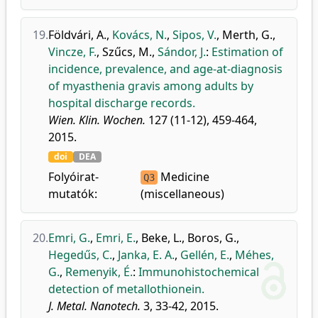
19.
Földvári, A.
,
Kovács, N.
,
Sipos, V.
,
Merth, G.
,
Vincze, F.
,
Szűcs, M.
,
Sándor, J.
:
Estimation of
incidence, prevalence, and age-at-diagnosis
of myasthenia gravis among adults by
hospital discharge records.
Wien. Klin. Wochen.
127 (11-12), 459-464,
2015.
doi
DEA
Folyóirat-
Medicine
Q3
mutatók:
(miscellaneous)
20.
Emri, G.
,
Emri, E.
,
Beke, L.
,
Boros, G.
,
Hegedűs, C.
,
Janka, E. A.
,
Gellén, E.
,
Méhes,
G.
,
Remenyik, É.
:
Immunohistochemical
detection of metallothionein.
J. Metal. Nanotech.
3, 33-42, 2015.