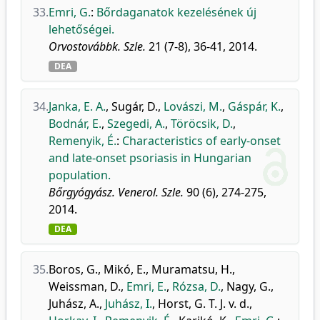
33.
Emri, G.
:
Bőrdaganatok kezelésének új
lehetőségei.
Orvostovábbk. Szle.
21 (7-8), 36-41, 2014.
DEA
34.
Janka, E. A.
,
Sugár, D.
,
Lovászi, M.
,
Gáspár, K.
,
Bodnár, E.
,
Szegedi, A.
,
Töröcsik, D.
,
Remenyik, É.
:
Characteristics of early-onset
and late-onset psoriasis in Hungarian
population.
Bőrgyógyász. Venerol. Szle.
90 (6), 274-275,
2014.
DEA
35.
Boros, G.
,
Mikó, E.
,
Muramatsu, H.
,
Weissman, D.
,
Emri, E.
,
Rózsa, D.
,
Nagy, G.
,
Juhász, A.
,
Juhász, I.
,
Horst, G. T. J. v. d.
,