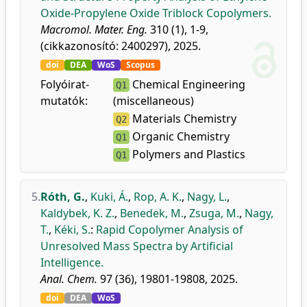
Oxide-Propylene Oxide Triblock Copolymers.
Macromol. Mater. Eng.
310 (1), 1-9,
(cikkazonosító: 2400297), 2025.
doi
DEA
WoS
Scopus
Folyóirat-
Chemical Engineering
Q1
mutatók:
(miscellaneous)
Materials Chemistry
Q2
Organic Chemistry
Q1
Polymers and Plastics
Q1
5.
Róth, G.
,
Kuki, Á.
,
Rop, A. K.
,
Nagy, L.
,
Kaldybek, K. Z.
,
Benedek, M.
,
Zsuga, M.
,
Nagy,
T.
,
Kéki, S.
:
Rapid Copolymer Analysis of
Unresolved Mass Spectra by Artificial
Intelligence.
Anal. Chem.
97 (36), 19801-19808, 2025.
doi
DEA
WoS