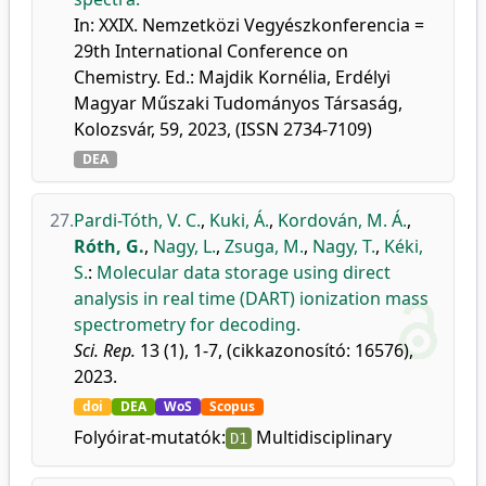
In: XXIX. Nemzetközi Vegyészkonferencia =
29th International Conference on
Chemistry. Ed.: Majdik Kornélia, Erdélyi
Magyar Műszaki Tudományos Társaság,
Kolozsvár, 59, 2023, (ISSN 2734-7109)
DEA
27.
Pardi-Tóth, V. C.
,
Kuki, Á.
,
Kordován, M. Á.
,
Róth, G.
,
Nagy, L.
,
Zsuga, M.
,
Nagy, T.
,
Kéki,
S.
:
Molecular data storage using direct
analysis in real time (DART) ionization mass
spectrometry for decoding.
Sci. Rep.
13 (1), 1-7, (cikkazonosító: 16576),
2023.
doi
DEA
WoS
Scopus
Folyóirat-mutatók:
Multidisciplinary
D1