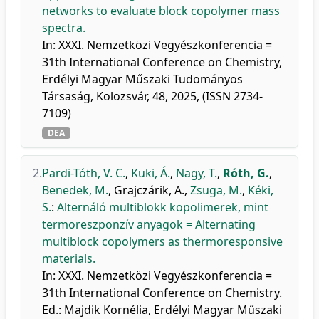
networks to evaluate block copolymer mass
spectra.
In: XXXI. Nemzetközi Vegyészkonferencia =
31th International Conference on Chemistry,
Erdélyi Magyar Műszaki Tudományos
Társaság, Kolozsvár, 48, 2025, (ISSN 2734-
7109)
DEA
2.
Pardi-Tóth, V. C.
,
Kuki, Á.
,
Nagy, T.
,
Róth, G.
,
Benedek, M.
,
Grajczárik, A.
,
Zsuga, M.
,
Kéki,
S.
:
Alternáló multiblokk kopolimerek, mint
termoreszponzív anyagok = Alternating
multiblock copolymers as thermoresponsive
materials.
In: XXXI. Nemzetközi Vegyészkonferencia =
31th International Conference on Chemistry.
Ed.: Majdik Kornélia, Erdélyi Magyar Műszaki