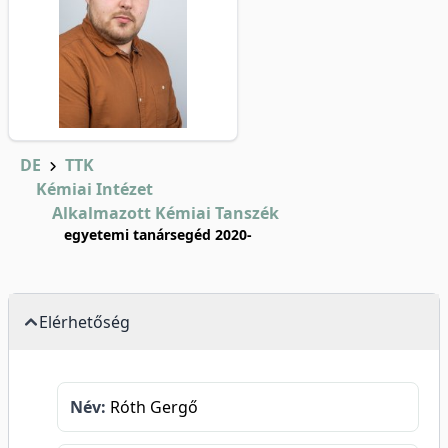
DE
TTK
Kémiai Intézet
Alkalmazott Kémiai Tanszék
egyetemi tanársegéd 2020-
Elérhetőség
Név:
Róth Gergő