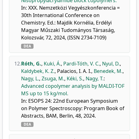
Nisopropylacrylamide block copolymers.
In: XXX. Nemzetközi Vegyészkonferencia =
30th International Conference on
Chemistry. Ed.: Majdik Kornélia, Erdélyi
Magyar Műszaki Tudományos Társaság,
Kolozsvár, 72, 2024, (ISSN 2734-7109)
DEA
12.
Róth, G.
,
Kuki, Á.
,
Pardi-Tóth, V. C.
,
Nyul, D.
,
Kaldybek, K. Z.
,
Palacios, I. A. I.
,
Benedek, M.
,
Nagy, L.
,
Zsuga, M.
,
Kéki, S.
,
Nagy, T.
:
Advanced copolymer analysis by MALDI-TOF
MS up to 15 kg/mol.
In: ESOPS 24: 22nd European Symposium
on Polymer Spectroscopy: Program Book of
Abstracts, BAM, Berlin, 48, 2024.
DEA