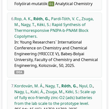
Folyóirat-mutatók:
Analytical Chemistry
D1
6.
Rop, A. K.
,
Róth, G.
,
Pardi-Tóth, V. C.
,
Zsuga,
M.
,
Nagy, T.
,
Kéki, S.
:
Rapid Synthesis of
Thermoresponsive PNIPA-b-PNAM Block
Copolymers.
In: Young Researchers` International
Conference on Chemistry and Chemical
Engineering (YRICCCE V), Babeș-Bolyai
University, Faculty of Chemistry and Chemical
Engineering, Kolozsvár., 50, 2025.
DEA
7.
Kordován, M. Á.
,
Nagy, T.
,
Róth, G.
,
Nyul, D.
,
Nagy, L.
,
Kuki, Á.
,
Zsuga, M.
,
Kéki, S.
:
Scale up
of fully eco-friendly zinc-O2 (ads) batteries
from the lab scale to the prototype level.