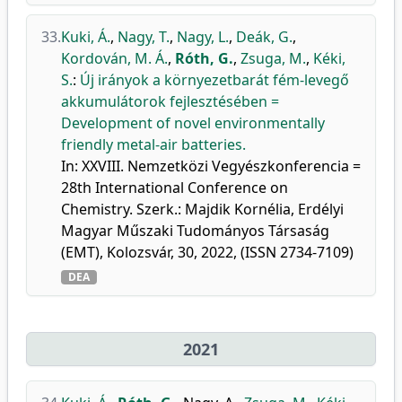
33.
Kuki, Á.
,
Nagy, T.
,
Nagy, L.
,
Deák, G.
,
Kordován, M. Á.
,
Róth, G.
,
Zsuga, M.
,
Kéki,
S.
:
Új irányok a környezetbarát fém-levegő
akkumulátorok fejlesztésében =
Development of novel environmentally
friendly metal-air batteries.
In: XXVIII. Nemzetközi Vegyészkonferencia =
28th International Conference on
Chemistry. Szerk.: Majdik Kornélia, Erdélyi
Magyar Műszaki Tudományos Társaság
(EMT), Kolozsvár, 30, 2022, (ISSN 2734-7109)
DEA
2021