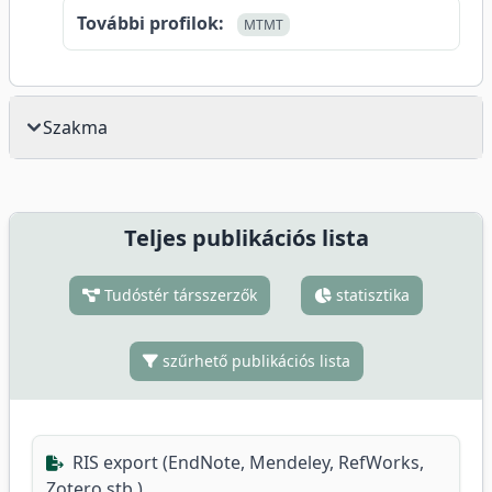
További profilok:
MTMT
Szakma
Teljes publikációs lista
Tudóstér társszerzők
statisztika
szűrhető publikációs lista
RIS export (EndNote, Mendeley, RefWorks,
Zotero stb.)