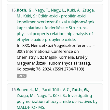
15.
Róth, G.
,
Nagy, T.
,
Nagy, L.
,
Kuki, Á.
,
Zsuga,
M.
,
Kéki, S.
:
Etilén-oxid - propilén-oxid
kopolimer szerkezet-fizikai tulajdonságok
kapcsolatának felderítése = Structure-
physical property relationship analysis of
ethylene oxide-propylene oxide.
In: XXX. Nemzetközi Vegyészkonferencia =
30th International Conference on
Chemistry. Ed.: Majdik Kornélia, Erdélyi
Magyar Műszaki Tudományos Társaság,
Kolozsvár, 76, 2024, (ISSN 2734-7109)
DEA
16.
Benedek, M.
,
Pardi-Tóth, V. C.
,
Róth, G.
,
Zsuga, M.
,
Nagy, T.
,
Kéki, S.
:
Investigating
polymerization of acrylamide derivatives by
MALDI-TOF MS.