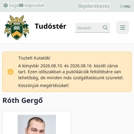
Súgó
Kapcsolat
Bejelentkezés
EN
HU
Tudóstér
Keresés
menu
Tisztelt Kutatók!
A könyvtár 2026.08.10. és 2026.08.16. között zárva
tart. Ezen időszakban a publikációk feltöltésére van
lehetőség, de minden más szolgáltatásunk szünetel.
Köszönjük megértésüket!
Róth Gergő