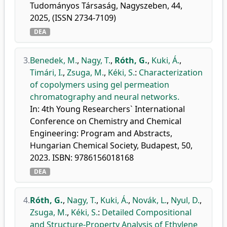
Tudományos Társaság, Nagyszeben, 44,
2025, (ISSN 2734-7109)
DEA
3.
Benedek, M.
,
Nagy, T.
,
Róth, G.
,
Kuki, Á.
,
Timári, I.
,
Zsuga, M.
,
Kéki, S.
:
Characterization
of copolymers using gel permeation
chromatography and neural networks.
In: 4th Young Researchers` International
Conference on Chemistry and Chemical
Engineering: Program and Abstracts,
Hungarian Chemical Society, Budapest, 50,
2023. ISBN: 9786156018168
DEA
4.
Róth, G.
,
Nagy, T.
,
Kuki, Á.
,
Novák, L.
,
Nyul, D.
,
Zsuga, M.
,
Kéki, S.
:
Detailed Compositional
and Structure-Property Analysis of Ethylene