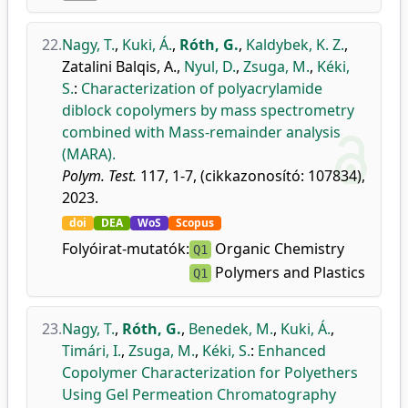
22.
Nagy, T.
,
Kuki, Á.
,
Róth, G.
,
Kaldybek, K. Z.
,
Zatalini Balqis, A.
,
Nyul, D.
,
Zsuga, M.
,
Kéki,
S.
:
Characterization of polyacrylamide
diblock copolymers by mass spectrometry
combined with Mass-remainder analysis
(MARA).
Polym. Test.
117, 1-7, (cikkazonosító: 107834),
2023.
doi
DEA
WoS
Scopus
Folyóirat-mutatók:
Organic Chemistry
Q1
Polymers and Plastics
Q1
23.
Nagy, T.
,
Róth, G.
,
Benedek, M.
,
Kuki, Á.
,
Timári, I.
,
Zsuga, M.
,
Kéki, S.
:
Enhanced
Copolymer Characterization for Polyethers
Using Gel Permeation Chromatography