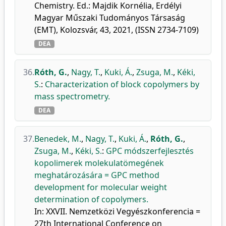
Chemistry. Ed.: Majdik Kornélia, Erdélyi
Magyar Műszaki Tudományos Társaság
(EMT), Kolozsvár, 43, 2021, (ISSN 2734-7109)
DEA
36.
Róth, G.
,
Nagy, T.
,
Kuki, Á.
,
Zsuga, M.
,
Kéki,
S.
:
Characterization of block copolymers by
mass spectrometry.
DEA
37.
Benedek, M.
,
Nagy, T.
,
Kuki, Á.
,
Róth, G.
,
Zsuga, M.
,
Kéki, S.
:
GPC módszerfejlesztés
kopolimerek molekulatömegének
meghatározására = GPC method
development for molecular weight
determination of copolymers.
In: XXVII. Nemzetközi Vegyészkonferencia =
27th International Conference on