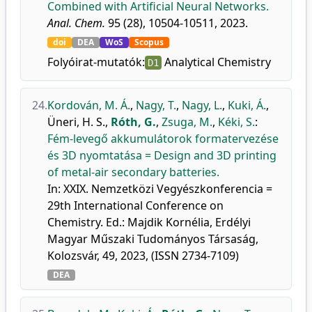
Combined with Artificial Neural Networks.
Anal. Chem.
95 (28), 10504-10511, 2023.
doi
DEA
WoS
Scopus
Folyóirat-mutatók:
Analytical Chemistry
D1
24.
Kordován, M. Á.
,
Nagy, T.
,
Nagy, L.
,
Kuki, Á.
,
Üneri, H. S.
,
Róth, G.
,
Zsuga, M.
,
Kéki, S.
:
Fém-levegő akkumulátorok formatervezése
és 3D nyomtatása = Design and 3D printing
of metal-air secondary batteries.
In: XXIX. Nemzetközi Vegyészkonferencia =
29th International Conference on
Chemistry. Ed.: Majdik Kornélia, Erdélyi
Magyar Műszaki Tudományos Társaság,
Kolozsvár, 49, 2023, (ISSN 2734-7109)
DEA