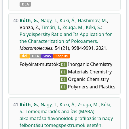
DEA
40.
Róth, G.
,
Nagy, T.
,
Kuki, Á.
,
Hashimov, M.
,
Vonza, Z.
,
Timári, I.
,
Zsuga, M.
,
Kéki, S.
:
Polydispersity Ratio and Its Application for
the Characterization of Poloxamers.
Macromolecules.
54 (21), 9984-9991, 2021.
doi
DEA
WoS
Scopus
Folyóirat-mutatók:
Inorganic Chemistry
D1
Materials Chemistry
D1
Organic Chemistry
D1
Polymers and Plastics
D1
41.
Róth, G.
,
Nagy, T.
,
Kuki, Á.
,
Zsuga, M.
,
Kéki,
S.
:
Tömegmaradék analízis (MARA)
alkalmazása flavonoidok profilozásra nagy
felbontású tömegspektrumok esetén.