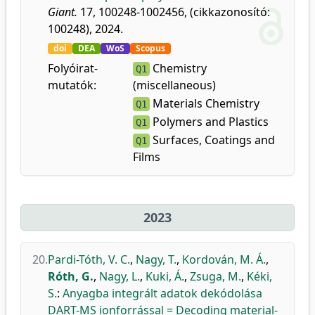
Giant.
17, 100248-1002456, (cikkazonosító:
100248), 2024.
doi
DEA
WoS
Scopus
Folyóirat-
Chemistry
Q1
mutatók:
(miscellaneous)
Materials Chemistry
Q1
Polymers and Plastics
Q1
Surfaces, Coatings and
Q1
Films
2023
20.
Pardi-Tóth, V. C.
,
Nagy, T.
,
Kordován, M. Á.
,
Róth, G.
,
Nagy, L.
,
Kuki, Á.
,
Zsuga, M.
,
Kéki,
S.
:
Anyagba integrált adatok dekódolása
DART-MS ionforrással = Decoding material-