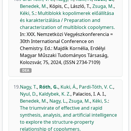
Benedek, M.
,
Kópis, C.
,
László, T.
,
Zsuga, M.
,
Kéki, S.
:
Multiblokk kopolimerek előállítása
és karakterizálása / Preparation and
characterization of multiblock copolymers.
In: XXX. Nemzetközi Vegyészkonferencia =
30th International Conference on
Chemistry. Ed.: Majdik Kornélia, Erdélyi
Magyar Műszaki Tudományos Társaság,
Kolozsvár, 75, 2024, (ISSN 2734-7109)
DEA
19.
Nagy, T.
,
Róth, G.
,
Kuki, Á.
,
Pardi-Tóth, V. C.
,
Nyul, D.
,
Kaldybek, K. Z.
,
Palacios, I. A. I.
,
Benedek, M.
,
Nagy, L.
,
Zsuga, M.
,
Kéki, S.
:
The triumvirate of effective and rapid
synthesis, analysis, and artificial intelligence
to explore the structure-property
relationship of copolymers.