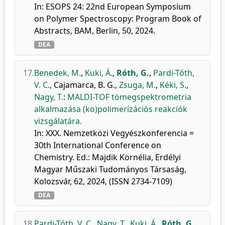
In: ESOPS 24: 22nd European Symposium
on Polymer Spectroscopy: Program Book of
Abstracts, BAM, Berlin, 50, 2024.
DEA
17.
Benedek, M.
,
Kuki, Á.
,
Róth, G.
,
Pardi-Tóth,
V. C.
,
Cajamarca, B. G.
,
Zsuga, M.
,
Kéki, S.
,
Nagy, T.
:
MALDI-TOF tömegspektrometria
alkalmazása (ko)polimerizációs reakciók
vizsgálatára.
In: XXX. Nemzetközi Vegyészkonferencia =
30th International Conference on
Chemistry. Ed.: Majdik Kornélia, Erdélyi
Magyar Műszaki Tudományos Társaság,
Kolozsvár, 62, 2024, (ISSN 2734-7109)
DEA
18.
Pardi-Tóth, V. C.
,
Nagy, T.
,
Kuki, Á.
,
Róth, G.
,