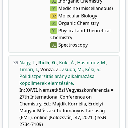
Inorganic Chemistry
Q1
Medicine (miscellaneous)
Q1
Molecular Biology
Q2
Organic Chemistry
Q1
Physical and Theoretical
Q1
Chemistry
Spectroscopy
D1
39.
Nagy, T.
,
Róth, G.
,
Kuki, Á.
,
Hashimov, M.
,
Timári, I.
,
Vonza, Z.
,
Zsuga, M.
,
Kéki, S.
:
Polidiszperzitás arány alkalmazása
kopolimerek elemzésére.
In: XXVII. Nemzetközi Vegyészkonferencia =
27th International Conference on
Chemistry. Ed.: Majdik Kornélia, Erdélyi
Magyar Műszaki Tudományos Társaság
(EMT), online [Kolozsvár], 47, 2021, (ISSN
2734-7109)