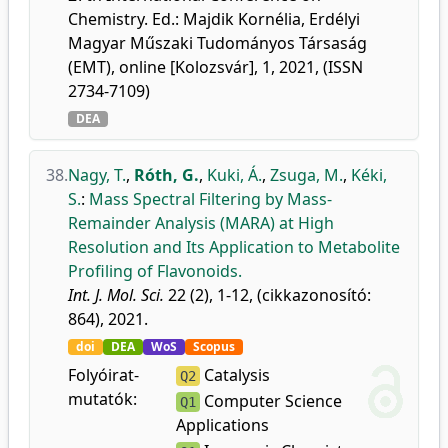
Chemistry. Ed.: Majdik Kornélia, Erdélyi
Magyar Műszaki Tudományos Társaság
(EMT), online [Kolozsvár], 1, 2021, (ISSN
2734-7109)
DEA
38.
Nagy, T.
,
Róth, G.
,
Kuki, Á.
,
Zsuga, M.
,
Kéki,
S.
:
Mass Spectral Filtering by Mass-
Remainder Analysis (MARA) at High
Resolution and Its Application to Metabolite
Profiling of Flavonoids.
Int. J. Mol. Sci.
22 (2), 1-12, (cikkazonosító:
864), 2021.
doi
DEA
WoS
Scopus
Folyóirat-
Catalysis
Q2
mutatók:
Computer Science
Q1
Applications