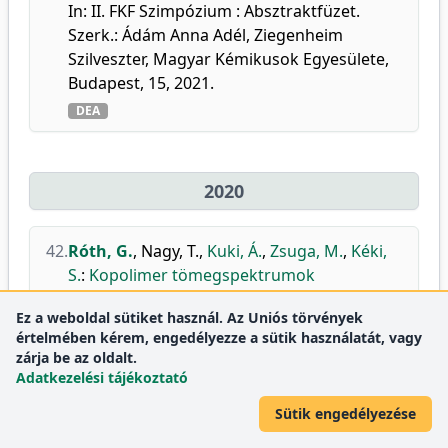
In: II. FKF Szimpózium : Absztraktfüzet.
Szerk.: Ádám Anna Adél, Ziegenheim
Szilveszter, Magyar Kémikusok Egyesülete,
Budapest, 15, 2021.
DEA
2020
42.
Róth, G.
,
Nagy, T.
,
Kuki, Á.
,
Zsuga, M.
,
Kéki,
S.
:
Kopolimer tömegspektrumok
automatikus kiértékelése.
Ez a weboldal sütiket használ. Az Uniós törvények
In: XXVI. Nemzetközi Vegyészkonferencia =
értelmében kérem, engedélyezze a sütik használatát, vagy
26th International Conference on
zárja be az oldalt.
Chemistry. Ed.: Majdik Kornélia, Erdélyi
Adatkezelési tájékoztató
Magyar Műszaki Tudományos Társaság
Sütik engedélyezése
(EMT) Kémia Szakosztálya, Kolozsvár, 28,
2020, (ISSN 2734-7109)