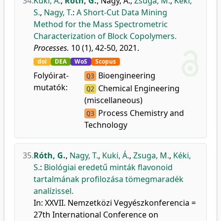
34.
Kuki, Á.
,
Róth, G.
,
Nagy, A.
,
Zsuga, M.
,
Kéki,
S.
,
Nagy, T.
:
A Short-Cut Data Mining
Method for the Mass Spectrometric
Characterization of Block Copolymers.
Processes.
10 (1), 42-50, 2021.
doi
DEA
WoS
Scopus
Folyóirat-
Bioengineering
Q3
mutatók:
Chemical Engineering
Q2
(miscellaneous)
Process Chemistry and
Q3
Technology
35.
Róth, G.
,
Nagy, T.
,
Kuki, Á.
,
Zsuga, M.
,
Kéki,
S.
:
Biológiai eredetű minták flavonoid
tartalmának profilozása tömegmaradék
analízissel.
In: XXVII. Nemzetközi Vegyészkonferencia =
27th International Conference on