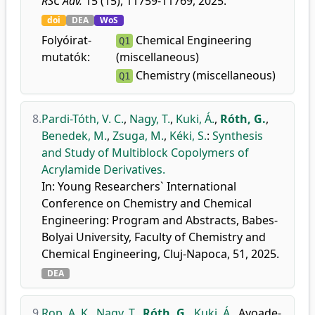
RSC Adv.
15 (15), 11759-11769, 2025.
doi
DEA
WoS
Folyóirat-
Chemical Engineering
Q1
mutatók:
(miscellaneous)
Chemistry (miscellaneous)
Q1
8.
Pardi-Tóth, V. C.
,
Nagy, T.
,
Kuki, Á.
,
Róth, G.
,
Benedek, M.
,
Zsuga, M.
,
Kéki, S.
:
Synthesis
and Study of Multiblock Copolymers of
Acrylamide Derivatives.
In: Young Researchers` International
Conference on Chemistry and Chemical
Engineering: Program and Abstracts, Babes-
Bolyai University, Faculty of Chemistry and
Chemical Engineering, Cluj-Napoca, 51, 2025.
DEA
9.
Rop, A. K.
,
Nagy, T.
,
Róth, G.
,
Kuki, Á.
,
Ayoade-