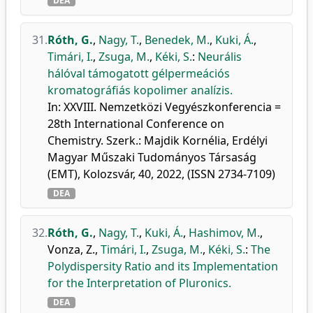
DEA
31.
Róth, G.
,
Nagy, T.
,
Benedek, M.
,
Kuki, Á.
,
Timári, I.
,
Zsuga, M.
,
Kéki, S.
:
Neurális
hálóval támogatott gélpermeációs
kromatográfiás kopolimer analízis.
In: XXVIII. Nemzetközi Vegyészkonferencia =
28th International Conference on
Chemistry. Szerk.: Majdik Kornélia, Erdélyi
Magyar Műszaki Tudományos Társaság
(EMT), Kolozsvár, 40, 2022, (ISSN 2734-7109)
DEA
32.
Róth, G.
,
Nagy, T.
,
Kuki, Á.
,
Hashimov, M.
,
Vonza, Z.
,
Timári, I.
,
Zsuga, M.
,
Kéki, S.
:
The
Polydispersity Ratio and its Implementation
for the Interpretation of Pluronics.
DEA