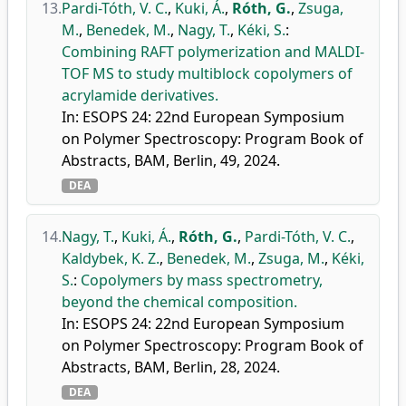
13.
Pardi-Tóth, V. C.
,
Kuki, Á.
,
Róth, G.
,
Zsuga,
M.
,
Benedek, M.
,
Nagy, T.
,
Kéki, S.
:
Combining RAFT polymerization and MALDI-
TOF MS to study multiblock copolymers of
acrylamide derivatives.
In: ESOPS 24: 22nd European Symposium
on Polymer Spectroscopy: Program Book of
Abstracts, BAM, Berlin, 49, 2024.
DEA
14.
Nagy, T.
,
Kuki, Á.
,
Róth, G.
,
Pardi-Tóth, V. C.
,
Kaldybek, K. Z.
,
Benedek, M.
,
Zsuga, M.
,
Kéki,
S.
:
Copolymers by mass spectrometry,
beyond the chemical composition.
In: ESOPS 24: 22nd European Symposium
on Polymer Spectroscopy: Program Book of
Abstracts, BAM, Berlin, 28, 2024.
DEA