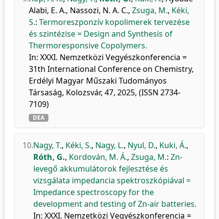
Alabi, E. A.
,
Nassozi, N. A. C.
,
Zsuga, M.
,
Kéki,
S.
:
Termoreszponzív kopolimerek tervezése
és szintézise = Design and Synthesis of
Thermoresponsive Copolymers.
In: XXXI. Nemzetközi Vegyészkonferencia =
31th International Conference on Chemistry,
Erdélyi Magyar Műszaki Tudományos
Társaság, Kolozsvár, 47, 2025, (ISSN 2734-
7109)
DEA
10.
Nagy, T.
,
Kéki, S.
,
Nagy, L.
,
Nyul, D.
,
Kuki, Á.
,
Róth, G.
,
Kordován, M. Á.
,
Zsuga, M.
:
Zn-
levegő akkumulátorok fejlesztése és
vizsgálata impedancia spektroszkópiával =
Impedance spectroscopy for the
development and testing of Zn-air batteries.
In: XXXI. Nemzetközi Vegyészkonferencia =