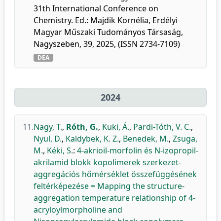
31th International Conference on
Chemistry. Ed.: Majdik Kornélia, Erdélyi
Magyar Műszaki Tudományos Társaság,
Nagyszeben, 39, 2025, (ISSN 2734-7109)
DEA
2024
11.
Nagy, T.
,
Róth, G.
,
Kuki, Á.
,
Pardi-Tóth, V. C.
,
Nyul, D.
,
Kaldybek, K. Z.
,
Benedek, M.
,
Zsuga,
M.
,
Kéki, S.
:
4-akrioil-morfolin és N-izopropil-
akrilamid blokk kopolimerek szerkezet-
aggregációs hőmérséklet összefüggésének
feltérképezése = Mapping the structure-
aggregation temperature relationship of 4-
acryloylmorpholine and