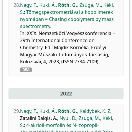
28.
Nagy, T.
,
Kuki, Á.
,
Róth, G.
,
Zsuga, M.
,
Kéki,
S.
:
Tömegspektrometriával a kopolimerek
nyomában = Chasing copolymers by mass
spectrometry.
In: XXIX. Nemzetközi Vegyészkonferencia =
29th International Conference on
Chemistry. Ed.: Majdik Kornélia, Erdélyi
Magyar Műszaki Tudományos Társaság,
Kolozsvár, 4, 2023, (ISSN 2734-7109)
DEA
2022
29.
Nagy, T.
,
Kuki, Á.
,
Róth, G.
,
Kaldybek, K. Z.
,
Zatalini Balqis, A.
,
Nyul, D.
,
Zsuga, M.
,
Kéki,
S.
:
4-akrioil-morfolin és N-izopropil-