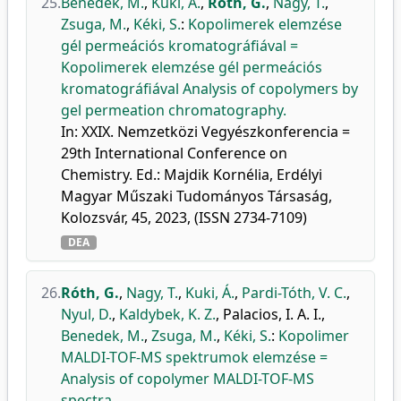
25.
Benedek, M.
,
Kuki, Á.
,
Róth, G.
,
Nagy, T.
,
Zsuga, M.
,
Kéki, S.
:
Kopolimerek elemzése
gél permeációs kromatográfiával =
Kopolimerek elemzése gél permeációs
kromatográfiával Analysis of copolymers by
gel permeation chromatography.
In: XXIX. Nemzetközi Vegyészkonferencia =
29th International Conference on
Chemistry. Ed.: Majdik Kornélia, Erdélyi
Magyar Műszaki Tudományos Társaság,
Kolozsvár, 45, 2023, (ISSN 2734-7109)
DEA
26.
Róth, G.
,
Nagy, T.
,
Kuki, Á.
,
Pardi-Tóth, V. C.
,
Nyul, D.
,
Kaldybek, K. Z.
,
Palacios, I. A. I.
,
Benedek, M.
,
Zsuga, M.
,
Kéki, S.
:
Kopolimer
MALDI-TOF-MS spektrumok elemzése =
Analysis of copolymer MALDI-TOF-MS
spectra.