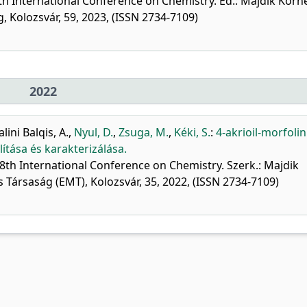
h International Conference on Chemistry. Ed.: Majdik Korné
Kolozsvár, 59, 2023, (ISSN 2734-7109)
2022
alini Balqis, A.
,
Nyul, D.
,
Zsuga, M.
,
Kéki, S.
:
4-akrioil-morfolin
ítása és karakterizálása.
8th International Conference on Chemistry. Szerk.: Majdik
Társaság (EMT), Kolozsvár, 35, 2022, (ISSN 2734-7109)