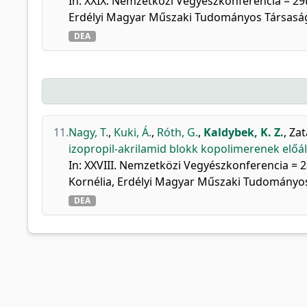
In: XXIX. Nemzetközi Vegyészkonferencia = 29t
Erdélyi Magyar Műszaki Tudományos Társaság, 
DEA
11.
Nagy, T.
,
Kuki, Á.
,
Róth, G.
,
Kaldybek, K. Z.
,
Zat
izopropil-akrilamid blokk kopolimerenek előáll
In: XXVIII. Nemzetközi Vegyészkonferencia = 2
Kornélia, Erdélyi Magyar Műszaki Tudományos 
DEA