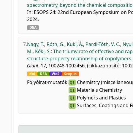
spectrometry, beyond the chemical compositio
In: ESOPS 24: 22nd European Symposium on Pol
2024.
DEA
7.
Nagy, T.
,
Róth, G.
,
Kuki, Á.
,
Pardi-Tóth, V. C.
,
Nyul
M.
,
Kéki, S.
:
The triumvirate of effective and rapi
structure-property relationship of copolymers.
Giant.
17, 100248-1002456, (cikkazonosító: 1002
doi
DEA
WoS
Scopus
Folyóirat-mutatók:
Chemistry (miscellaneou
Q1
Materials Chemistry
Q1
Polymers and Plastics
Q1
Surfaces, Coatings and F
Q1