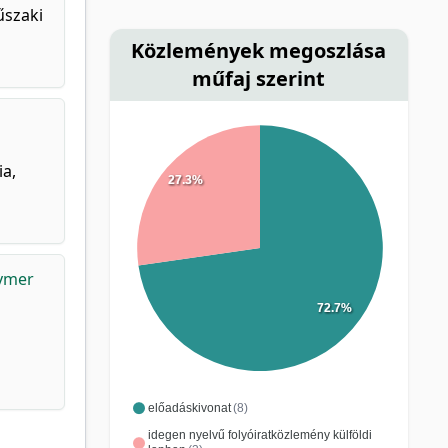
űszaki
Közlemények megoszlása
műfaj szerint
ia,
27.3%
ymer
72.7%
előadáskivonat
(8)
idegen nyelvű folyóiratközlemény külföldi