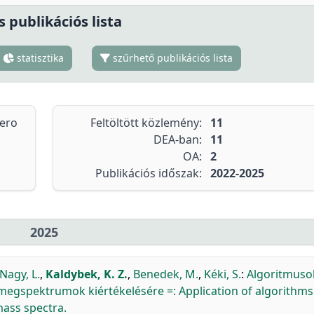
s publikációs lista
statisztika
szűrhető publikációs lista
tero
Feltöltött közlemény:
11
DEA-ban:
11
OA:
2
Publikációs időszak:
2022-2025
2025
Nagy, L.
,
Kaldybek, K. Z.
,
Benedek, M.
,
Kéki, S.
:
Algoritmuso
megspektrumok kiértékelésére =: Application of algorithm
ass spectra.