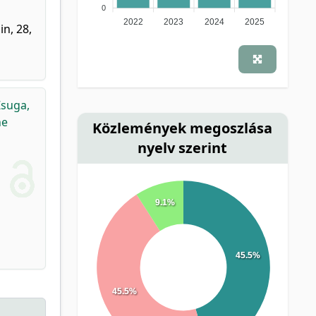
0
2022
2023
2024
2025
n, 28,
Zsuga,
he
Közlemények megoszlása
nyelv szerint
9.1%
45.5%
45.5%