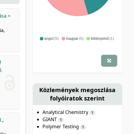
ása =
ia,
angol
(5)
magyar
(5)
többnyelvű
(1)
f
.
Közlemények megoszlása
folyóiratok szerint
Analytical Chemistry
1
GIANT
.
,
1
Polymer Testing
1