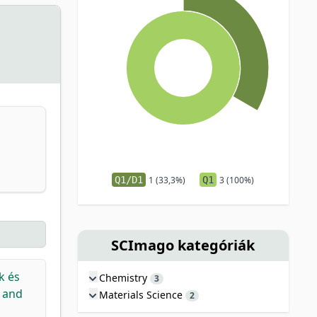
Q1/D1
1 (33,3%)
Q1
3 (100%)
SCImago kategóriák
k és
Chemistry
3
s and
Materials Science
2