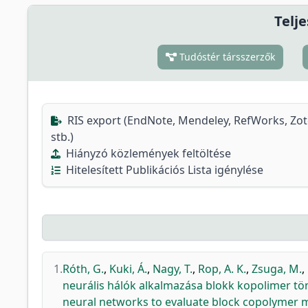
Telje
Tudóstér társszerzők
RIS export (EndNote, Mendeley, RefWorks, Zo
stb.)
Hiányzó közlemények feltöltése
Hitelesített Publikációs Lista igénylése
1.
Róth, G.
,
Kuki, Á.
,
Nagy, T.
,
Rop, A. K.
,
Zsuga, M.
,
neurális hálók alkalmazása blokk kopolimer tö
neural networks to evaluate block copolymer m