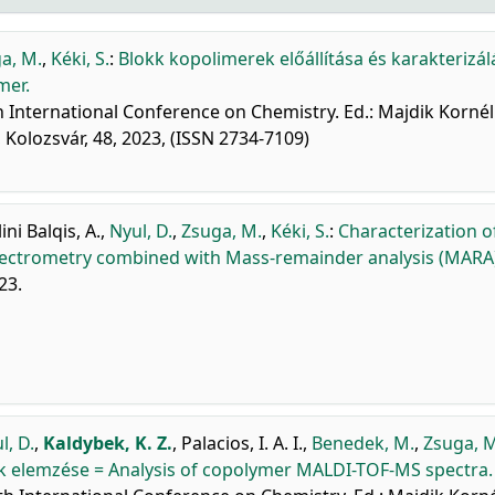
a, M.
,
Kéki, S.
:
Blokk kopolimerek előállítása és karakterizál
mer.
 International Conference on Chemistry. Ed.: Majdik Kornél
olozsvár, 48, 2023, (ISSN 2734-7109)
ini Balqis, A.
,
Nyul, D.
,
Zsuga, M.
,
Kéki, S.
:
Characterization o
pectrometry combined with Mass-remainder analysis (MARA)
23.
l, D.
,
Kaldybek, K. Z.
,
Palacios, I. A. I.
,
Benedek, M.
,
Zsuga, M
elemzése = Analysis of copolymer MALDI-TOF-MS spectra.