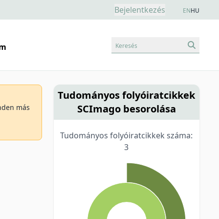
Bejelentkezés
EN
HU
Keresés
am
Tudományos folyóiratcikkek
SCImago besorolása
minden más
Tudományos folyóiratcikkek száma:
3