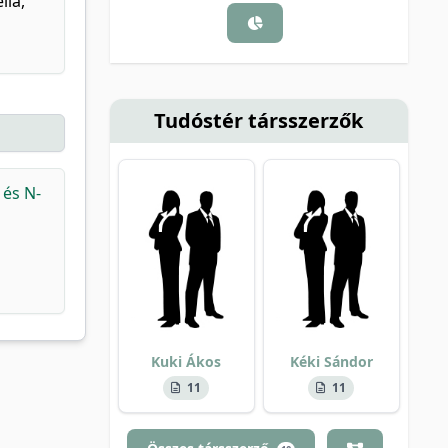
lia,
Tudóstér társszerzők
 és N-
Kuki Ákos
Kéki Sándor
11
11