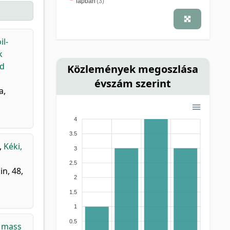
lapban
(3)
il-
k
nd
Közlemények megoszlása
évszám szerint
a,
4
3.5
,
Kéki,
3
2.5
n, 48,
2
1.5
1
0.5
 mass