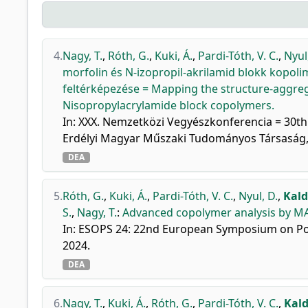
4.
Nagy, T.
,
Róth, G.
,
Kuki, Á.
,
Pardi-Tóth, V. C.
,
Nyul
morfolin és N-izopropil-akrilamid blokk kopo
feltérképezése = Mapping the structure-aggreg
Nisopropylacrylamide block copolymers.
In: XXX. Nemzetközi Vegyészkonferencia = 30th 
Erdélyi Magyar Műszaki Tudományos Társaság, K
DEA
5.
Róth, G.
,
Kuki, Á.
,
Pardi-Tóth, V. C.
,
Nyul, D.
,
Kald
S.
,
Nagy, T.
:
Advanced copolymer analysis by MA
In: ESOPS 24: 22nd European Symposium on Pol
2024.
DEA
6.
Nagy, T.
,
Kuki, Á.
,
Róth, G.
,
Pardi-Tóth, V. C.
,
Kald