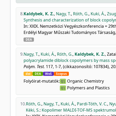
8.
Kaldybek, K. Z.
,
Nagy, T.
,
Róth, G.
,
Kuki, Á.
,
Zsug
Synthesis and characterization of block copoly
In: XXIX. Nemzetközi Vegyészkonferencia = 29th
Erdélyi Magyar Műszaki Tudományos Társaság, K
DEA
9.
Nagy, T.
,
Kuki, Á.
,
Róth, G.
,
Kaldybek, K. Z.
,
Zatal
polyacrylamide diblock copolymers by mass s
Polym. Test.
117, 1-7, (cikkazonosító: 107834), 20
doi
DEA
WoS
Scopus
Folyóirat-mutatók:
Organic Chemistry
Q1
Polymers and Plastics
Q1
10.
Róth, G.
,
Nagy, T.
,
Kuki, Á.
,
Pardi-Tóth, V. C.
,
Nyu
Kéki, S.
:
Kopolimer MALDI-TOF-MS spektrumok 