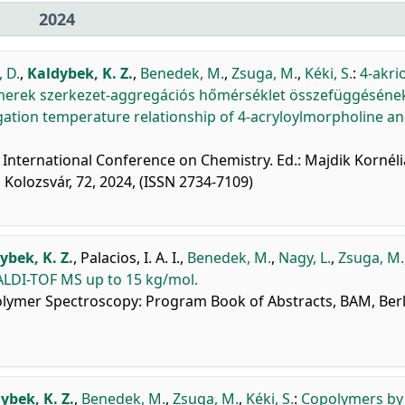
2024
, D.
,
Kaldybek, K. Z.
,
Benedek, M.
,
Zsuga, M.
,
Kéki, S.
:
4-akrio
limerek szerkezet-aggregációs hőmérséklet összefüggéséne
ation temperature relationship of 4-acryloylmorpholine a
International Conference on Chemistry. Ed.: Majdik Kornéli
olozsvár, 72, 2024, (ISSN 2734-7109)
ybek, K. Z.
,
Palacios, I. A. I.
,
Benedek, M.
,
Nagy, L.
,
Zsuga, M.
LDI-TOF MS up to 15 kg/mol.
ymer Spectroscopy: Program Book of Abstracts, BAM, Berli
ybek, K. Z.
,
Benedek, M.
,
Zsuga, M.
,
Kéki, S.
:
Copolymers by