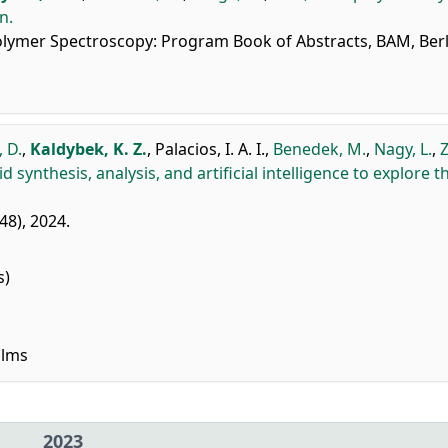
n.
ymer Spectroscopy: Program Book of Abstracts, BAM, Berli
, D.
,
Kaldybek, K. Z.
,
Palacios, I. A. I.
,
Benedek, M.
,
Nagy, L.
,
d synthesis, analysis, and artificial intelligence to explore t
48), 2024.
s)
ilms
2023