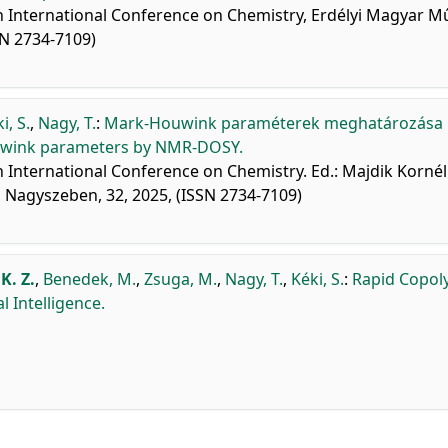
h International Conference on Chemistry, Erdélyi Magyar M
SN 2734-7109)
i, S.
,
Nagy, T.
:
Mark-Houwink paraméterek meghatározása
ouwink parameters by NMR-DOSY.
 International Conference on Chemistry. Ed.: Majdik Kornél
Nagyszeben, 32, 2025, (ISSN 2734-7109)
K. Z.
,
Benedek, M.
,
Zsuga, M.
,
Nagy, T.
,
Kéki, S.
:
Rapid Copol
l Intelligence.