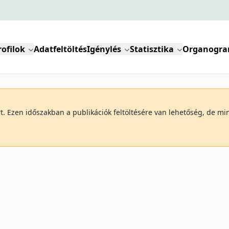
rofilok
Adatfeltöltés
Igénylés
Statisztika
Organogr
art. Ezen időszakban a publikációk feltöltésére van lehetőség, de 