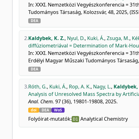
In: XXXI. Nemzetközi Vegyészkonferencia = 31t
Tudományos Társaság, Kolozsvár, 48, 2025, (IS
DEA
2.
Kaldybek, K. Z.
,
Nyul, D.
,
Kuki, Á.
,
Zsuga, M.
,
Kék
diffúziometriával = Determination of Mark-H
In: XXXI. Nemzetközi Vegyészkonferencia = 31th
Erdélyi Magyar Műszaki Tudományos Társaság, 
DEA
3.
Róth, G.
,
Kuki, Á.
,
Rop, A. K.
,
Nagy, L.
,
Kaldybek, 
Analysis of Unresolved Mass Spectra by Artificia
Anal. Chem.
97 (36), 19801-19808, 2025.
doi
DEA
WoS
Folyóirat-mutatók:
Analytical Chemistry
D1