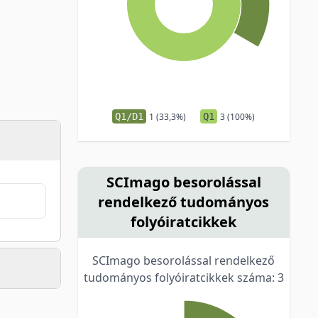
Q1/D1
1 (33,3%)
Q1
3 (100%)
SCImago besorolással
rendelkező tudományos
folyóiratcikkek
SCImago besorolással rendelkező
tudományos folyóiratcikkek száma: 3