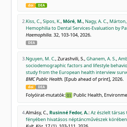
doi
DEA
2.
Kiss, C.
,
Sipos, K.
,
Móré, M.
,
Nagy, A. C.
,
Márton, 
Hemophilia to Dental Services-Evaluation by Pa
Haemophilia.
32, 103-104, 2026.
DEA
3.
Nguyen, M. C.
,
Zurashvili, S.
,
Ghanem, A. S.
,
Ambr
sociodemographic factors and lifestyle behavio
study from the European health interview surv
BMC Public Health.
[Epub ahead of print], 2026.
doi
DEA
Folyóirat-mutatók:
Public Health, Environme
Q1
4.
Almásy, C.
,
Rusinné Fedor, A.
:
Az észlelt társa
fényében hivatásos néptáncművészek körében
Kult. Köz.
17 (1), 103-111, 2026.