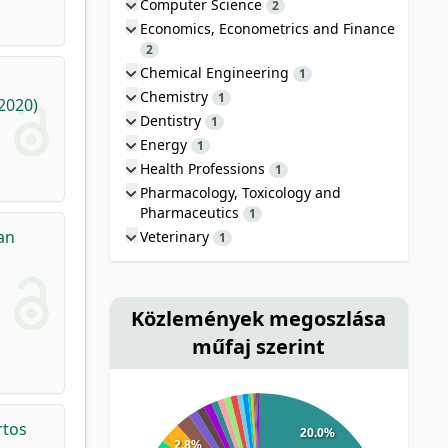
Computer Science
2
Economics, Econometrics and Finance
2
Chemical Engineering
1
Chemistry
1
2020)
Dentistry
1
Energy
1
Health Professions
1
Pharmacology, Toxicology and
Pharmaceutics
1
an
Veterinary
1
Közlemények megoszlása
műfaj szerint
rtos
20.0%
2.8%