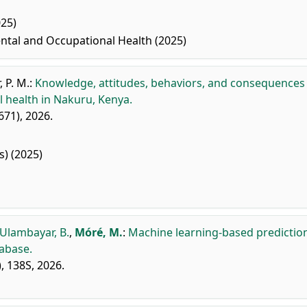
025)
ntal and Occupational Health (2025)
 P. M.
:
Knowledge, attitudes, behaviors, and consequences
 health in Nakuru, Kenya.
671), 2026.
s) (2025)
Ulambayar, B.
,
Móré, M.
:
Machine learning-based predictio
tabase.
, 138S, 2026.