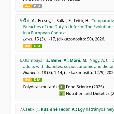
doi
DEA
5.
Őri, A.
,
Ercsey, I.
,
Sallai, E.
,
Feith, H.
:
Comparative
Breaches of the Duty to Inform: The Evolution
in a European Context.
Laws.
15 (3), 1-17, (cikkazonosító: 50), 2026.
doi
DEA
6.
Ulambayar, B.
,
Bene, Á.
,
Móré, M.
,
Nagy, A. C.
:
D
adults with diabetes: socioeconomic and dietar
Nutrients.
18 (8), 1-14, (cikkazonosító: 1279), 202
doi
DEA
Folyóirat-mutatók:
Food Science (2025)
D1
Nutrition and Dietetics (
Q1
7.
Csekk, J.
,
Rusinné Fedor, A.
:
Egy hátrányos hely