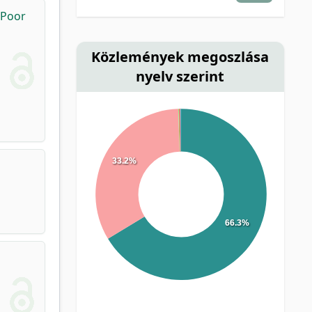
 Poor
Közlemények megoszlása
nyelv szerint
33.2%
66.3%