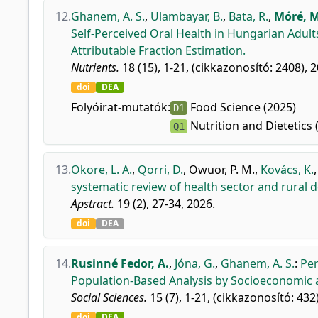
12.
Ghanem, A. S.
,
Ulambayar, B.
,
Bata, R.
,
Móré, M
Self-Perceived Oral Health in Hungarian Adul
Attributable Fraction Estimation.
Nutrients.
18 (15), 1-21, (cikkazonosító: 2408), 
doi
DEA
Folyóirat-mutatók:
Food Science (2025)
D1
Nutrition and Dietetics 
Q1
13.
Okore, L. A.
,
Qorri, D.
,
Owuor, P. M.
,
Kovács, K.
systematic review of health sector and rura
Apstract.
19 (2), 27-34, 2026.
doi
DEA
14.
Rusinné Fedor, A.
,
Jóna, G.
,
Ghanem, A. S.
:
Per
Population-Based Analysis by Socioeconomic
Social Sciences.
15 (7), 1-21, (cikkazonosító: 432
doi
DEA