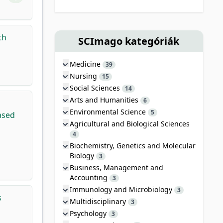
th
SCImago kategóriák
Medicine
39
Nursing
15
Social Sciences
14
Arts and Humanities
6
Environmental Science
5
ased
Agricultural and Biological Sciences
4
Biochemistry, Genetics and Molecular
Biology
3
Business, Management and
Accounting
3
Immunology and Microbiology
3
s
Multidisciplinary
3
Psychology
3