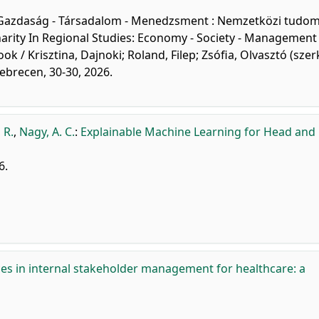
ban: Gazdaság - Társadalom - Menedzsment : Nemzetközi tud
inarity In Regional Studies: Economy - Society - Management 
ok / Krisztina, Dajnoki; Roland, Filep; Zsófia, Olvasztó (szerk
brecen, 30-30, 2026.
 R.
,
Nagy, A. C.
:
Explainable Machine Learning for Head and
6.
es in internal stakeholder management for healthcare: a