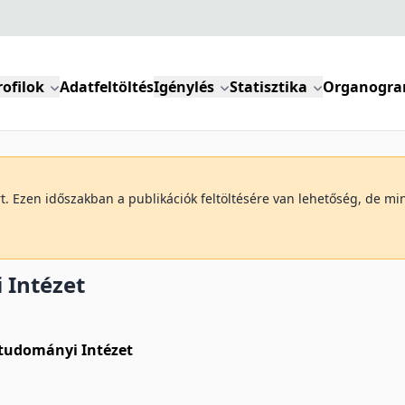
rofilok
Adatfeltöltés
Igénylés
Statisztika
Organogr
art. Ezen időszakban a publikációk feltöltésére van lehetőség, de 
 Intézet
mtudományi Intézet