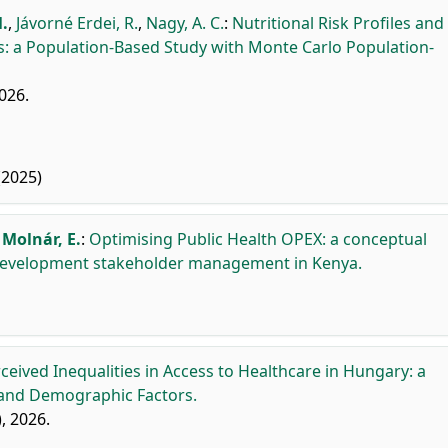
.
,
Jávorné Erdei, R.
,
Nagy, A. C.
:
Nutritional Risk Profiles and
ts: a Population-Based Study with Monte Carlo Population-
2026.
(2025)
,
Molnár, E.
:
Optimising Public Health OPEX: a conceptual
l development stakeholder management in Kenya.
ceived Inequalities in Access to Healthcare in Hungary: a
 and Demographic Factors.
), 2026.