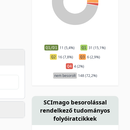
Q1/D1
11 (5,4%)
Q1
31 (15,1%)
Q2
16 (7,8%)
Q3
6 (2,9%)
Q4
4 (2%)
nem besorolt
148 (72,2%)
SCImago besorolással
rendelkező tudományos
folyóiratcikkek