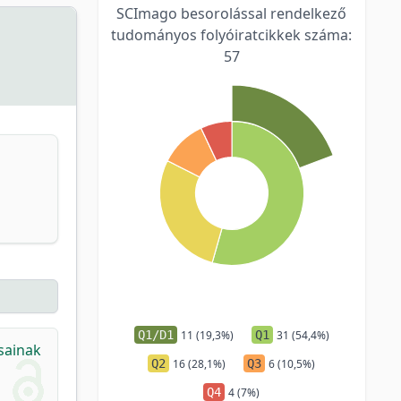
SCImago besorolással rendelkező
tudományos folyóiratcikkek száma:
57
Q1/D1
11 (19,3%)
Q1
31 (54,4%)
sainak
Q2
16 (28,1%)
Q3
6 (10,5%)
Q4
4 (7%)