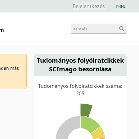
Bejelentkezés
EN
HU
Keresés
am
Tudományos folyóiratcikkek
SCImago besorolása
minden más
Tudományos folyóiratcikkek száma:
205