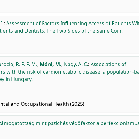
I.
:
Assessment of Factors Influencing Access of Patients Wi
tients and Dentists: The Two Sides of the Same Coin.
ocio, R. P. P. M.
,
Móré, M.
,
Nagy, A. C.
:
Associations of
rs with the risk of cardiometabolic disease: a population-b
ey in Hungary.
ntal and Occupational Health (2025)
s támogatottság mint pszichés védőfaktor a perfekcionizmu
.