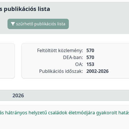
s publikációs lista
szűrhető publikációs lista
Feltöltött közlemény:
570
DEA-ban:
570
OA:
153
Publikációs időszak:
2002-2026
2026
tás hátrányos helyzetű családok életmódjára gyakorolt hatá