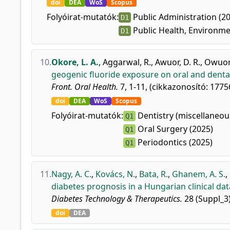
doi
DEA
WoS
Scopus
Folyóirat-mutatók:
Public Administration (2
D1
Public Health, Environme
D1
10.
Okore, L. A.
,
Aggarwal, R.
,
Awuor, D. R.
,
Owuor,
geogenic fluoride exposure on oral and dental
Front. Oral Health.
7, 1-11, (cikkazonosító: 1775
doi
DEA
WoS
Scopus
Folyóirat-mutatók:
Dentistry (miscellaneou
Q1
Oral Surgery (2025)
Q1
Periodontics (2025)
Q1
11.
Nagy, A. C.
,
Kovács, N.
,
Bata, R.
,
Ghanem, A. S.
,
diabetes prognosis in a Hungarian clinical da
Diabetes Technology & Therapeutics.
28 (Suppl_3)
doi
DEA