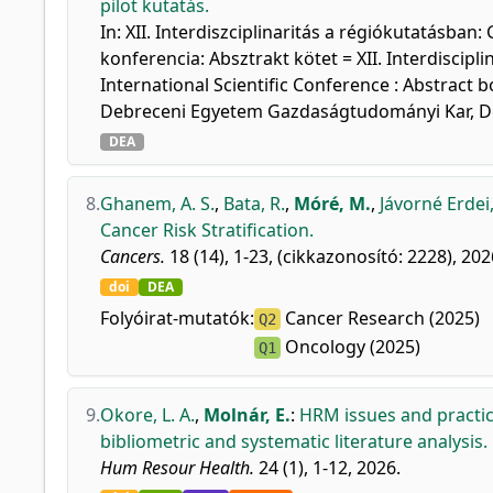
pilot kutatás.
In: XII. Interdiszciplinaritás a régiókutatás
konferencia: Absztrakt kötet = XII. Interdiscipl
International Scientific Conference : Abstract bo
Debreceni Egyetem Gazdaságtudományi Kar, De
DEA
8.
Ghanem, A. S.
,
Bata, R.
,
Móré, M.
,
Jávorné Erdei,
Cancer Risk Stratification.
Cancers.
18 (14), 1-23, (cikkazonosító: 2228), 202
doi
DEA
Folyóirat-mutatók:
Cancer Research (2025)
Q2
Oncology (2025)
Q1
9.
Okore, L. A.
,
Molnár, E.
:
HRM issues and practic
bibliometric and systematic literature analysis.
Hum Resour Health.
24 (1), 1-12, 2026.