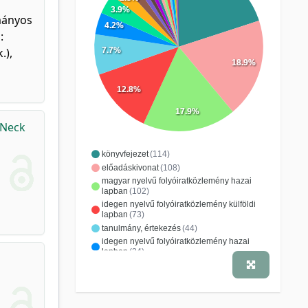
3.9%
ományos
4.2%
:
.),
7.7%
18.9%
12.8%
17.9%
 Neck
könyvfejezet
(114)
előadáskivonat
(108)
magyar nyelvű folyóiratközlemény hazai
lapban
(102)
idegen nyelvű folyóiratközlemény külföldi
lapban
(73)
tanulmány, értekezés
(44)
idegen nyelvű folyóiratközlemény hazai
lapban
(24)
idézhető absztrakt
(22)
tanulmánygyűjtemény
(16)
recenzió, könyvismertetés
(11)
konferenciakiadvány
(7)