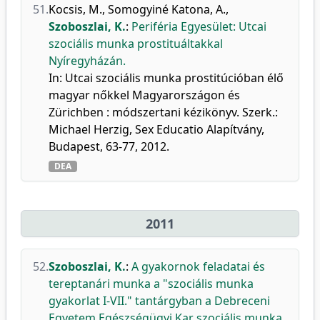
51.
Kocsis, M.
,
Somogyiné Katona, A.
,
Szoboszlai, K.
:
Periféria Egyesület: Utcai
szociális munka prostituáltakkal
Nyíregyházán.
In: Utcai szociális munka prostitúcióban élő
magyar nőkkel Magyarországon és
Zürichben : módszertani kézikönyv. Szerk.:
Michael Herzig, Sex Educatio Alapítvány,
Budapest, 63-77, 2012.
DEA
2011
52.
Szoboszlai, K.
:
A gyakornok feladatai és
tereptanári munka a "szociális munka
gyakorlat I-VII." tantárgyban a Debreceni
Egyetem Egészségügyi Kar szociális munka