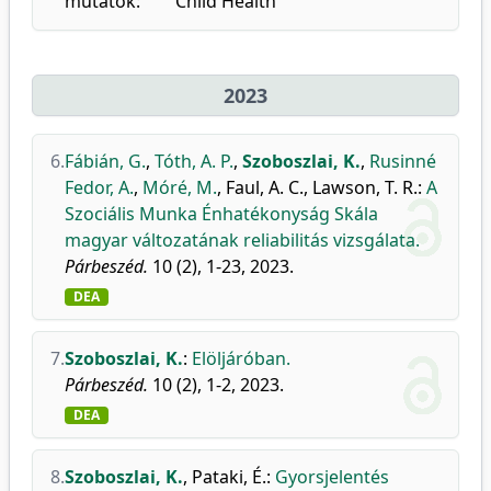
mutatók:
Child Health
2023
6.
Fábián, G.
,
Tóth, A. P.
,
Szoboszlai, K.
,
Rusinné
Fedor, A.
,
Móré, M.
,
Faul, A. C.
,
Lawson, T. R.
:
A
Szociális Munka Énhatékonyság Skála
magyar változatának reliabilitás vizsgálata.
Párbeszéd.
10 (2), 1-23, 2023.
DEA
7.
Szoboszlai, K.
:
Elöljáróban.
Párbeszéd.
10 (2), 1-2, 2023.
DEA
8.
Szoboszlai, K.
,
Pataki, É.
:
Gyorsjelentés