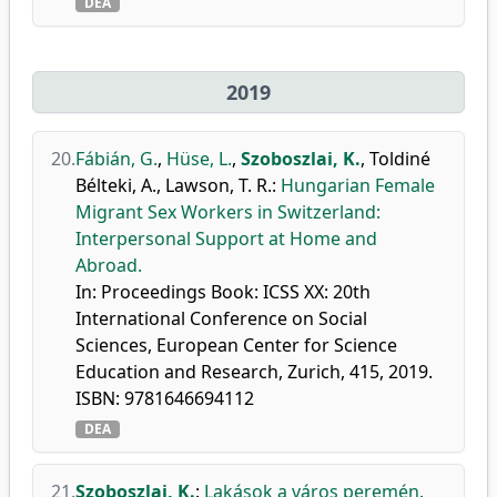
DEA
2019
20.
Fábián, G.
,
Hüse, L.
,
Szoboszlai, K.
,
Toldiné
Bélteki, A.
,
Lawson, T. R.
:
Hungarian Female
Migrant Sex Workers in Switzerland:
Interpersonal Support at Home and
Abroad.
In: Proceedings Book: ICSS XX: 20th
International Conference on Social
Sciences, European Center for Science
Education and Research, Zurich, 415, 2019.
ISBN: 9781646694112
DEA
21.
Szoboszlai, K.
:
Lakások a város peremén.