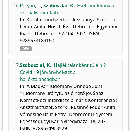
16.
Patyán, L.
,
Szoboszlai, K.
:
Esettanulmány a
szociális munkában.
In: Kutatásmódszertani kézikönyv. Szerk.: R.
Fedor Anita, Huszti Éva, Debreceni Egyetemi
Kiadó, Debrecen, 92-104, 2021. ISBN:
9789633189160
DEA
17.
Szoboszlai, K.
:
Hajléktalanként túlélni?
Covid-19 járványhelyzet a
hajléktalanságban.
In: A Magyar Tudomány Ünnepe 2021 -
"Tudomány: iránytű az élhető jövőhöz"
Nemzetközi Interdiszciplináris Konferencia :
Absztraktfüzet. Szerk.: Rusinné Fedor Anita,
Vámosiné Balla Petra, Debreceni Egyetem
Egészségügyi Kar, Nyíregyháza, 18, 2021.
ISBN: 9789634903529