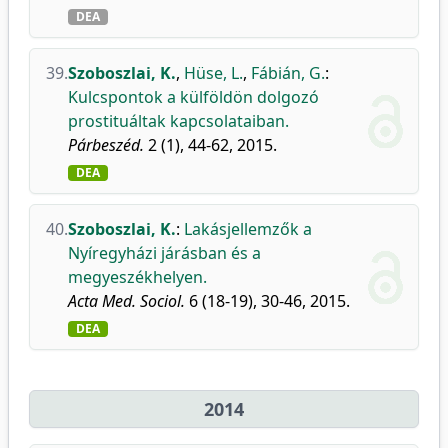
DEA
39.
Szoboszlai, K.
,
Hüse, L.
,
Fábián, G.
:
Kulcspontok a külföldön dolgozó
prostituáltak kapcsolataiban.
Párbeszéd.
2 (1), 44-62, 2015.
DEA
40.
Szoboszlai, K.
:
Lakásjellemzők a
Nyíregyházi járásban és a
megyeszékhelyen.
Acta Med. Sociol.
6 (18-19), 30-46, 2015.
DEA
2014