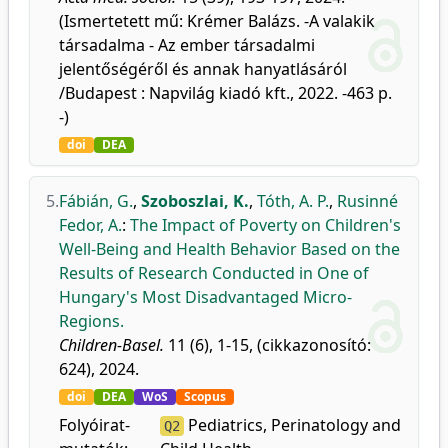
(Ismertetett mű: Krémer Balázs. -A valakik
társadalma - Az ember társadalmi
jelentőségéről és annak hanyatlásáról
/Budapest : Napvilág kiadó kft., 2022. -463 p.
-)
doi
DEA
5.
Fábián, G.
,
Szoboszlai, K.
,
Tóth, A. P.
,
Rusinné
Fedor, A.
:
The Impact of Poverty on Children's
Well-Being and Health Behavior Based on the
Results of Research Conducted in One of
Hungary's Most Disadvantaged Micro-
Regions.
Children-Basel.
11 (6), 1-15, (cikkazonosító:
624), 2024.
doi
DEA
WoS
Scopus
Folyóirat-
Pediatrics, Perinatology and
Q2