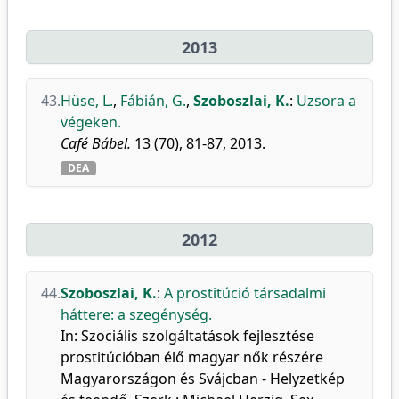
2013
43.
Hüse, L.
,
Fábián, G.
,
Szoboszlai, K.
:
Uzsora a
végeken.
Café Bábel.
13 (70), 81-87, 2013.
DEA
2012
44.
Szoboszlai, K.
:
A prostitúció társadalmi
háttere: a szegénység.
In: Szociális szolgáltatások fejlesztése
prostitúcióban élő magyar nők részére
Magyarországon és Svájcban - Helyzetkép