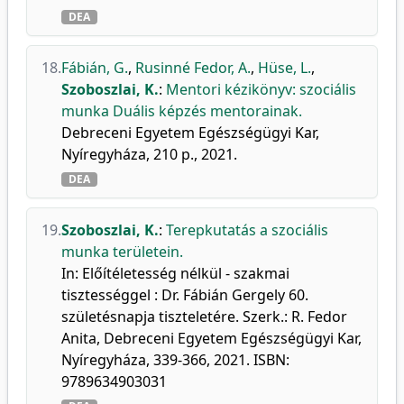
DEA
18.
Fábián, G.
,
Rusinné Fedor, A.
,
Hüse, L.
,
Szoboszlai, K.
:
Mentori kézikönyv: szociális
munka Duális képzés mentorainak.
Debreceni Egyetem Egészségügyi Kar,
Nyíregyháza, 210 p., 2021.
DEA
19.
Szoboszlai, K.
:
Terepkutatás a szociális
munka területein.
In: Előítéletesség nélkül - szakmai
tisztességgel : Dr. Fábián Gergely 60.
születésnapja tiszteletére. Szerk.: R. Fedor
Anita, Debreceni Egyetem Egészségügyi Kar,
Nyíregyháza, 339-366, 2021. ISBN:
9789634903031