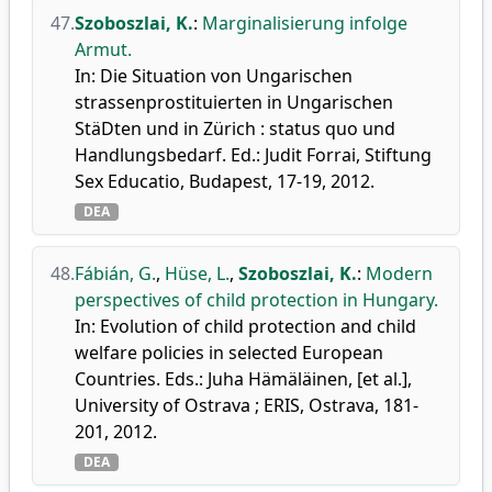
47.
Szoboszlai, K.
:
Marginalisierung infolge
Armut.
In: Die Situation von Ungarischen
strassenprostituierten in Ungarischen
StäDten und in Zürich : status quo und
Handlungsbedarf. Ed.: Judit Forrai, Stiftung
Sex Educatio, Budapest, 17-19, 2012.
DEA
48.
Fábián, G.
,
Hüse, L.
,
Szoboszlai, K.
:
Modern
perspectives of child protection in Hungary.
In: Evolution of child protection and child
welfare policies in selected European
Countries. Eds.: Juha Hämäläinen, [et al.],
University of Ostrava ; ERIS, Ostrava, 181-
201, 2012.
DEA