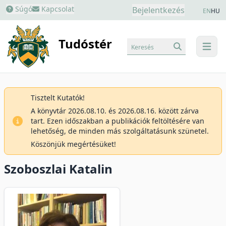
Súgó
Kapcsolat
Bejelentkezés
EN
HU
Tudóstér
Keresés
menu
Tisztelt Kutatók!
A könyvtár 2026.08.10. és 2026.08.16. között zárva
tart. Ezen időszakban a publikációk feltöltésére van
lehetőség, de minden más szolgáltatásunk szünetel.
Köszönjük megértésüket!
Szoboszlai Katalin