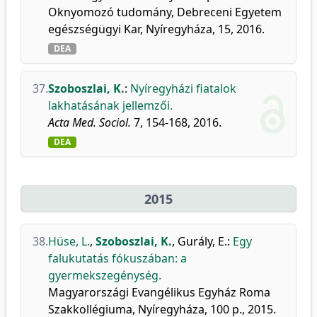
Oknyomozó tudomány, Debreceni Egyetem
egészségügyi Kar, Nyíregyháza, 15, 2016.
DEA
37.
Szoboszlai, K.
:
Nyíregyházi fiatalok
lakhatásának jellemzői.
Acta Med. Sociol.
7, 154-168, 2016.
DEA
2015
38.
Hüse, L.
,
Szoboszlai, K.
,
Gurály, E.
:
Egy
falukutatás fókuszában: a
gyermekszegénység.
Magyarországi Evangélikus Egyház Roma
Szakkollégiuma, Nyíregyháza, 100 p., 2015.