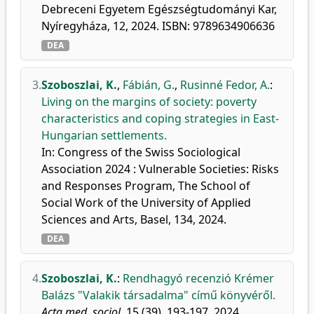
Debreceni Egyetem Egészségtudományi Kar,
Nyíregyháza, 12, 2024. ISBN: 9789634906636
DEA
3.
Szoboszlai, K.
,
Fábián, G.
,
Rusinné Fedor, A.
:
Living on the margins of society: poverty
characteristics and coping strategies in East-
Hungarian settlements.
In: Congress of the Swiss Sociological
Association 2024 : Vulnerable Societies: Risks
and Responses Program, The School of
Social Work of the University of Applied
Sciences and Arts, Basel, 134, 2024.
DEA
4.
Szoboszlai, K.
:
Rendhagyó recenzió Krémer
Balázs "Valakik társadalma" című könyvéről.
Acta med. sociol.
15 (39), 193-197, 2024.