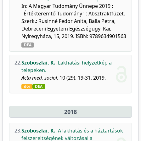
In: A Magyar Tudomány Ünnepe 2019 :
"Értékteremtő Tudomány" : Absztraktfüzet.
Szerk.: Rusinné Fedor Anita, Balla Petra,
Debreceni Egyetem Egészségügyi Kar,
Nyíregyháza, 15, 2019. ISBN: 9789634901563
DEA
22.
Szoboszlai, K.
:
Lakhatási helyzetkép a
telepeken.
Acta med. sociol.
10 (29), 19-31, 2019.
doi
DEA
2018
23.
Szoboszlai, K.
:
A lakhatás és a háztartások
felszereltségének változásai a