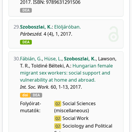
2017. ISBN: 9789631291506
DEA
29.
Szoboszlai, K.
:
Elöljáróban.
Párbeszéd.
4 (4), 1, 2017.
DEA
30.
Fábián, G.
,
Hüse, L.
,
Szoboszlai, K.
,
Lawson,
T. R.
,
Toldiné Bélteki, A.
:
Hungarian female
migrant sex workers: social support and
vulnerability at home and abroad.
Int. Soc. Work.
60, 1-13, 2017.
doi
DEA
Folyóirat-
Social Sciences
Q2
mutatók:
(miscellaneous)
Social Work
Q2
Sociology and Political
Q2