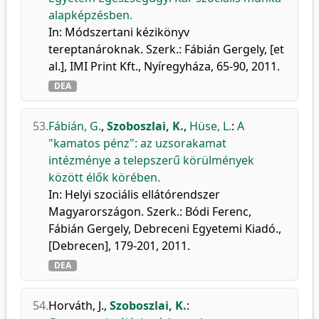
alapképzésben.
In: Módszertani kézikönyv
tereptanároknak. Szerk.: Fábián Gergely, [et
al.], IMI Print Kft., Nyíregyháza, 65-90, 2011.
DEA
53.
Fábián, G.
,
Szoboszlai, K.
,
Hüse, L.
:
A
"kamatos pénz": az uzsorakamat
intézménye a telepszerű körülmények
között élők körében.
In: Helyi szociális ellátórendszer
Magyarországon. Szerk.: Bódi Ferenc,
Fábián Gergely, Debreceni Egyetemi Kiadó.,
[Debrecen], 179-201, 2011.
DEA
54.
Horváth, J.
,
Szoboszlai, K.
: