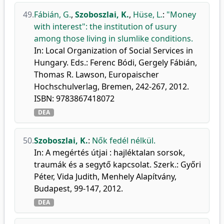
49.
Fábián, G.
,
Szoboszlai, K.
,
Hüse, L.
:
"Money
with interest": the institution of usury
among those living in slumlike conditions.
In: Local Organization of Social Services in
Hungary. Eds.: Ferenc Bódi, Gergely Fábián,
Thomas R. Lawson, Europaischer
Hochschulverlag, Bremen, 242-267, 2012.
ISBN: 9783867418072
DEA
50.
Szoboszlai, K.
:
Nők fedél nélkül.
In: A megértés útjai : hajléktalan sorsok,
traumák és a segytő kapcsolat. Szerk.: Győri
Péter, Vida Judith, Menhely Alapítvány,
Budapest, 99-147, 2012.
DEA