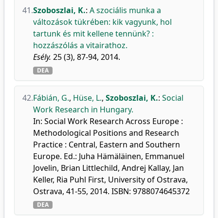
41.
Szoboszlai, K.
:
A szociális munka a
változások tükrében: kik vagyunk, hol
tartunk és mit kellene tennünk? :
hozzászólás a vitairathoz.
Esély.
25 (3), 87-94, 2014.
DEA
42.
Fábián, G.
,
Hüse, L.
,
Szoboszlai, K.
:
Social
Work Research in Hungary.
In: Social Work Research Across Europe :
Methodological Positions and Research
Practice : Central, Eastern and Southern
Europe. Ed.: Juha Hämäläinen, Emmanuel
Jovelin, Brian Littlechild, Andrej Kallay, Jan
Keller, Ria Puhl First, University of Ostrava,
Ostrava, 41-55, 2014. ISBN: 9788074645372
DEA