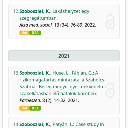
12.
Szoboszlai, K.
:
Lakáshelyzet egy
szegregátumban.
Acta med. sociol.
13 (34), 76-89, 2022.
doi
DEA
2021
13.
Szoboszlai, K.
,
Hüse, L.
,
Fábián, G.
:
A
rizikómagatartás mintázatai a Szabolcs-
Szatmár-Bereg megyei gyermekvédelmi
szakellátásban élő fiatalok körében.
Párbeszéd.
8 (2), 14-32, 2021.
doi
DEA
14.
Szoboszlai, K.
,
Patyán, L.
:
Case study in