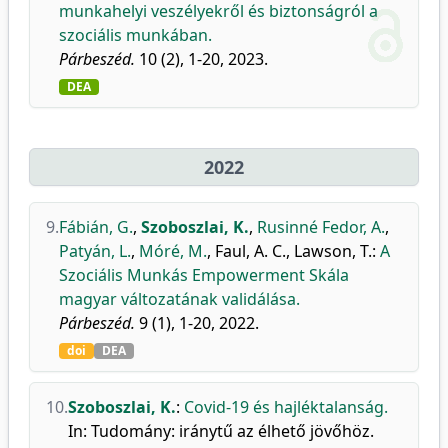
munkahelyi veszélyekről és biztonságról a
szociális munkában.
Párbeszéd.
10 (2), 1-20, 2023.
DEA
2022
9.
Fábián, G.
,
Szoboszlai, K.
,
Rusinné Fedor, A.
,
Patyán, L.
,
Móré, M.
,
Faul, A. C.
,
Lawson, T.
:
A
Szociális Munkás Empowerment Skála
magyar változatának validálása.
Párbeszéd.
9 (1), 1-20, 2022.
doi
DEA
10.
Szoboszlai, K.
:
Covid-19 és hajléktalanság.
In: Tudomány: iránytű az élhető jövőhöz.