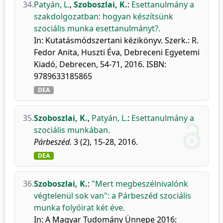
34.
Patyán, L.
,
Szoboszlai, K.
:
Esettanulmány a
szakdolgozatban: hogyan készítsünk
szociális munka esettanulmányt?.
In: Kutatásmódszertani kézikönyv. Szerk.: R.
Fedor Anita, Huszti Éva, Debreceni Egyetemi
Kiadó, Debrecen, 54-71, 2016. ISBN:
9789633185865
DEA
35.
Szoboszlai, K.
,
Patyán, L.
:
Esettanulmány a
szociális munkában.
Párbeszéd.
3 (2), 15-28, 2016.
DEA
36.
Szoboszlai, K.
:
"Mert megbeszélnivalónk
végtelenül sok van": a Párbeszéd szociális
munka folyóirat két éve.
In: A Magyar Tudomány Ünnepe 2016: