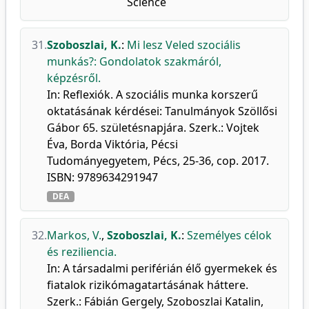
Science
31.
Szoboszlai, K.
:
Mi lesz Veled szociális
munkás?: Gondolatok szakmáról,
képzésről.
In: Reflexiók. A szociális munka korszerű
oktatásának kérdései: Tanulmányok Szöllősi
Gábor 65. születésnapjára. Szerk.: Vojtek
Éva, Borda Viktória, Pécsi
Tudományegyetem, Pécs, 25-36, cop. 2017.
ISBN: 9789634291947
DEA
32.
Markos, V.
,
Szoboszlai, K.
:
Személyes célok
és reziliencia.
In: A társadalmi periférián élő gyermekek és
fiatalok rizikómagatartásának háttere.
Szerk.: Fábián Gergely, Szoboszlai Katalin,