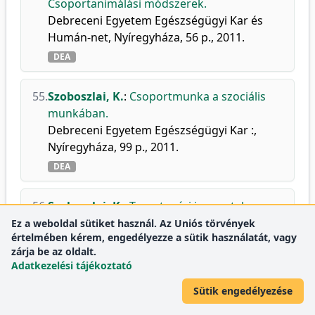
Csoportanimálási módszerek.
Debreceni Egyetem Egészségügyi Kar és
Humán-net, Nyíregyháza, 56 p., 2011.
DEA
55.
Szoboszlai, K.
:
Csoportmunka a szociális
munkában.
Debreceni Egyetem Egészségügyi Kar :,
Nyíregyháza, 99 p., 2011.
DEA
56.
Szoboszlai, K.
:
Tereptanári ismeretek
alapjai.
Ez a weboldal sütiket használ. Az Uniós törvények
értelmében kérem, engedélyezze a sütik használatát, vagy
In: Tereptanári ismeretek / [szerk. Orosi
zárja be az oldalt.
Gábor Bence], Debreceni Egyetem
Adatkezelési tájékoztató
Egészségügyi Kar, Nyíregyháza, 16-35, 2011.
Sütik engedélyezése
DEA