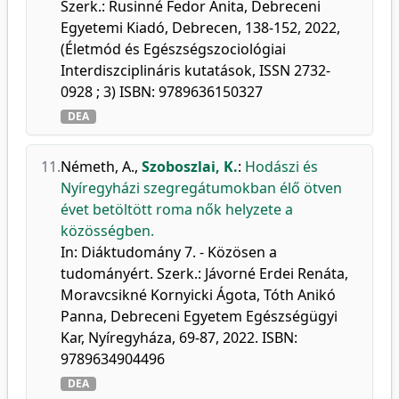
Szerk.: Rusinné Fedor Anita, Debreceni
Egyetemi Kiadó, Debrecen, 138-152, 2022,
(Életmód és Egészségszociológiai
Interdiszciplináris kutatások, ISSN 2732-
0928 ; 3) ISBN: 9789636150327
DEA
11.
Németh, A.
,
Szoboszlai, K.
:
Hodászi és
Nyíregyházi szegregátumokban élő ötven
évet betöltött roma nők helyzete a
közösségben.
In: Diáktudomány 7. - Közösen a
tudományért. Szerk.: Jávorné Erdei Renáta,
Moravcsikné Kornyicki Ágota, Tóth Anikó
Panna, Debreceni Egyetem Egészségügyi
Kar, Nyíregyháza, 69-87, 2022. ISBN:
9789634904496
DEA