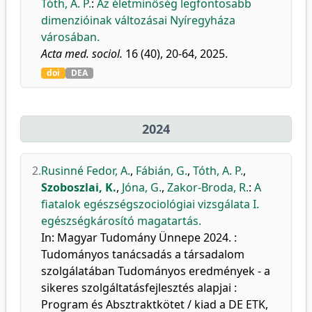
Tóth, A. P.
:
Az életminőség legfontosabb
dimenzióinak változásai Nyíregyháza
városában.
Acta med. sociol.
16 (40), 20-64, 2025.
doi
DEA
2024
2.
Rusinné Fedor, A.
,
Fábián, G.
,
Tóth, A. P.
,
Szoboszlai, K.
,
Jóna, G.
,
Zakor-Broda, R.
:
A
fiatalok egészségszociológiai vizsgálata I.
egészségkárosító magatartás.
In: Magyar Tudomány Ünnepe 2024. :
Tudományos tanácsadás a társadalom
szolgálatában Tudományos eredmények - a
sikeres szolgáltatásfejlesztés alapjai :
Program és Absztraktkötet / kiad a DE ETK,