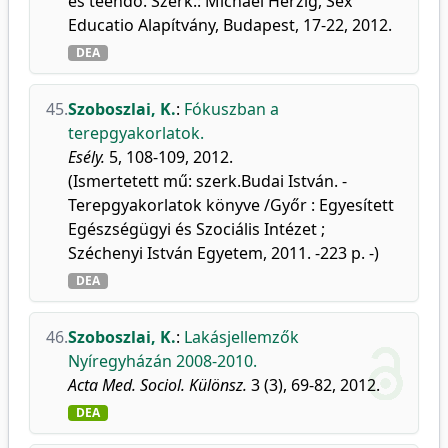
és teendő. Szerk.: Michael Herzig, Sex
Educatio Alapítvány, Budapest, 17-22, 2012.
DEA
45.
Szoboszlai, K.
:
Fókuszban a
terepgyakorlatok.
Esély.
5, 108-109, 2012.
(Ismertetett mű: szerk.Budai István. -
Terepgyakorlatok könyve /Győr : Egyesített
Egészségügyi és Szociális Intézet ;
Széchenyi István Egyetem, 2011. -223 p. -)
DEA
46.
Szoboszlai, K.
:
Lakásjellemzők
Nyíregyházán 2008-2010.
Acta Med. Sociol. Különsz.
3 (3), 69-82, 2012.
DEA