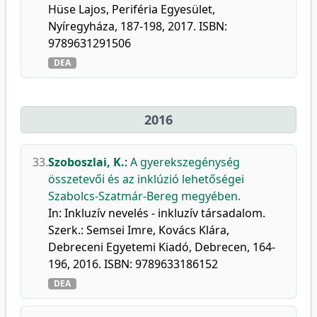
Hüse Lajos, Periféria Egyesület,
Nyíregyháza, 187-198, 2017. ISBN:
9789631291506
DEA
2016
33.
Szoboszlai, K.
:
A gyerekszegénység
összetevői és az inklúzió lehetőségei
Szabolcs-Szatmár-Bereg megyében.
In: Inkluzív nevelés - inkluzív társadalom.
Szerk.: Semsei Imre, Kovács Klára,
Debreceni Egyetemi Kiadó, Debrecen, 164-
196, 2016. ISBN: 9789633186152
DEA