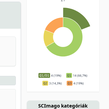
Q1/D1
4 (19%)
Q1
14 (66,7%)
Q2
3 (14,3%)
Q3
4 (19%)
SCImago kategóriák