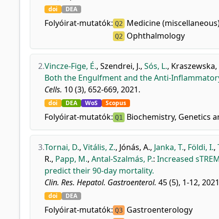
doi
DEA
Folyóirat-mutatók:
Medicine (miscellaneous
Q2
Ophthalmology
Q2
2.
Vincze-Fige, É.
,
Szendrei, J.
,
Sós, L.
,
Kraszewska, 
Both the Engulfment and the Anti-Inflammator
Cells.
10 (3), 652-669, 2021.
doi
DEA
WoS
Scopus
Folyóirat-mutatók:
Biochemistry, Genetics a
Q1
3.
Tornai, D.
,
Vitális, Z.
,
Jónás, A.
,
Janka, T.
,
Földi, I.
,
R.
,
Papp, M.
,
Antal-Szalmás, P.
:
Increased sTREM-1
predict their 90-day mortality.
Clin. Res. Hepatol. Gastroenterol.
45 (5), 1-12, 2021
doi
DEA
Folyóirat-mutatók:
Gastroenterology
Q3