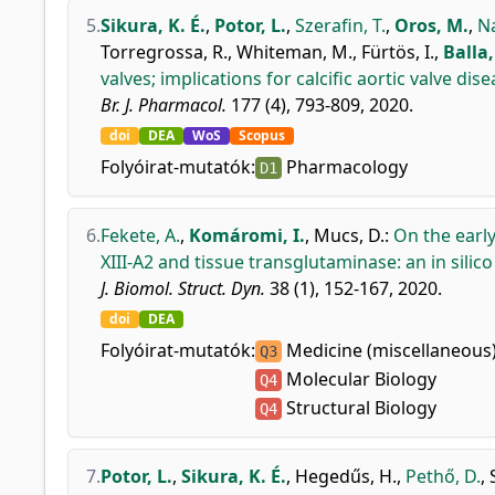
5.
Sikura, K. É.
,
Potor, L.
,
Szerafin, T.
,
Oros, M.
,
Na
Torregrossa, R.
,
Whiteman, M.
,
Fürtös, I.
,
Balla,
valves; implications for calcific aortic valve dise
Br. J. Pharmacol.
177 (4), 793-809, 2020.
doi
DEA
WoS
Scopus
Folyóirat-mutatók:
Pharmacology
D1
6.
Fekete, A.
,
Komáromi, I.
,
Mucs, D.
:
On the early
XIII-A2 and tissue transglutaminase: an in silico
J. Biomol. Struct. Dyn.
38 (1), 152-167, 2020.
doi
DEA
Folyóirat-mutatók:
Medicine (miscellaneous
Q3
Molecular Biology
Q4
Structural Biology
Q4
7.
Potor, L.
,
Sikura, K. É.
,
Hegedűs, H.
,
Pethő, D.
,