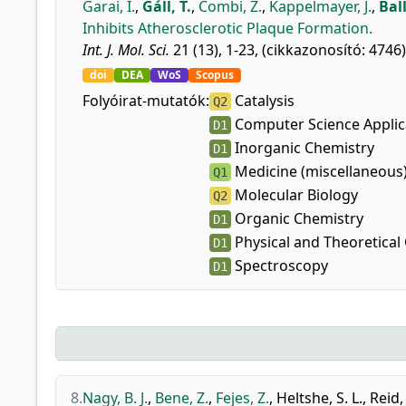
Garai, I.
,
Gáll, T.
,
Combi, Z.
,
Kappelmayer, J.
,
Ball
Inhibits Atherosclerotic Plaque Formation.
Int. J. Mol. Sci.
21 (13), 1-23, (cikkazonosító: 4746)
doi
DEA
WoS
Scopus
Folyóirat-mutatók:
Catalysis
Q2
Computer Science Applic
D1
Inorganic Chemistry
D1
Medicine (miscellaneous
Q1
Molecular Biology
Q2
Organic Chemistry
D1
Physical and Theoretical
D1
Spectroscopy
D1
8.
Nagy, B. J.
,
Bene, Z.
,
Fejes, Z.
,
Heltshe, S. L.
,
Reid,