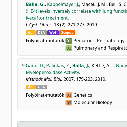
Balla, G.
,
Kappelmayer, J.
,
Macek, J. M.
,
Bell, S. C
(HE4) levels inversely correlate with lung funct
ivacaftor treatment.
J. Cyst. Fibros.
18 (2), 271-277, 2019.
doi
DEA
WoS
Scopus
Folyóirat-mutatók:
Pediatrics, Perinatology 
D1
Pulmonary and Respirato
Q1
9.
Garai, D.
,
Pálinkás, Z.
,
Balla, J.
,
Kettle, A. J.
,
Nagy,
Myeloperoxidase Activity.
Methods Mol. Biol.
2007, 179-203, 2019.
doi
DEA
Folyóirat-mutatók:
Genetics
Q3
Molecular Biology
Q3