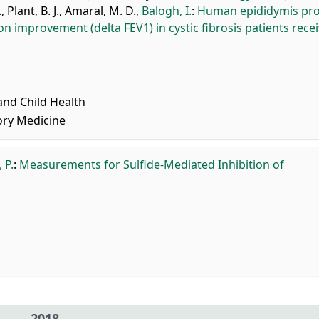
.
,
Plant, B. J.
,
Amaral, M. D.
,
Balogh, I.
:
Human epididymis pro
ion improvement (delta FEV1) in cystic fibrosis patients rece
and Child Health
ry Medicine
 P.
:
Measurements for Sulfide-Mediated Inhibition of
2018