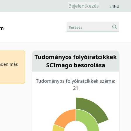
Bejelentkezés
EN
HU
Keresés
am
Tudományos folyóiratcikkek
SCImago besorolása
minden más
Tudományos folyóiratcikkek száma:
21