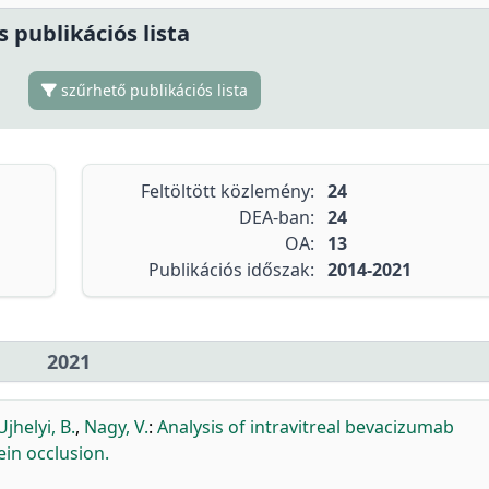
s publikációs lista
szűrhető publikációs lista
Feltöltött közlemény:
24
DEA-ban:
24
OA:
13
Publikációs időszak:
2014-2021
2021
Ujhelyi, B.
,
Nagy, V.
:
Analysis of intravitreal bevacizumab
in occlusion.