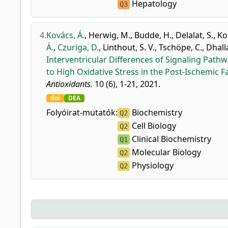
Hepatology
Q3
4.
Kovács, Á.
,
Herwig, M.
,
Budde, H.
,
Delalat, S.
,
Kol
Á.
,
Czuriga, D.
,
Linthout, S. V.
,
Tschöpe, C.
,
Dhalla
Interventricular Differences of Signaling Pat
to High Oxidative Stress in the Post-Ischemic Fa
Antioxidants.
10 (6), 1-21, 2021.
doi
DEA
Folyóirat-mutatók:
Biochemistry
Q2
Cell Biology
Q2
Clinical Biochemistry
Q1
Molecular Biology
Q2
Physiology
Q2