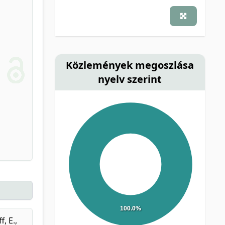
Közlemények megoszlása
nyelv szerint
100.0%
f, E.
,