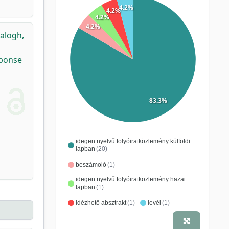
4.2%
4.2%
4.2%
4.2%
alogh,
sponse
83.3%
idegen nyelvű folyóiratközlemény külföldi
lapban
(20)
beszámoló
(1)
idegen nyelvű folyóiratközlemény hazai
lapban
(1)
idézhető absztrakt
(1)
levél
(1)