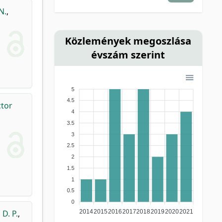
N.
,
Közlemények megoszlása
évszám szerint
5
4.5
ctor
4
3.5
3
2.5
2
1.5
1
0.5
0
 D. P.
,
2014
2015
2016
2017
2018
2019
2020
2021