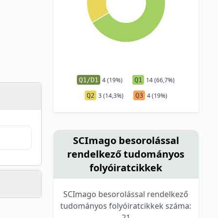
Q1/D1
4 (19%)
Q1
14 (66,7%)
Q2
3 (14,3%)
Q3
4 (19%)
SCImago besorolással
rendelkező tudományos
folyóiratcikkek
SCImago besorolással rendelkező
tudományos folyóiratcikkek száma:
21