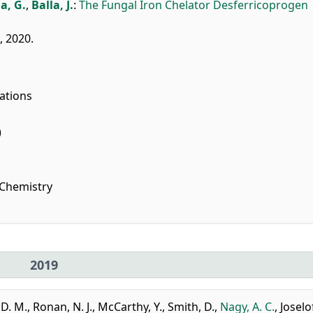
a, G.
,
Balla, J.
:
The Fungal Iron Chelator Desferricoprogen
, 2020.
ations
)
 Chemistry
2019
 D. M.
,
Ronan, N. J.
,
McCarthy, Y.
,
Smith, D.
,
Nagy, A. C.
,
Joselof