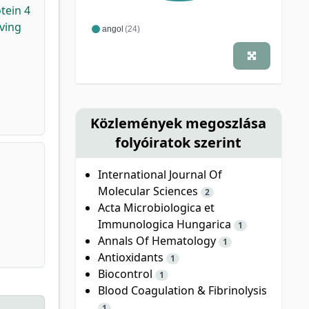
tein 4
iving
angol
(24)
Közlemények megoszlása
folyóiratok szerint
International Journal Of
Molecular Sciences
2
Acta Microbiologica et
Immunologica Hungarica
1
Annals Of Hematology
1
Antioxidants
1
Biocontrol
1
Blood Coagulation & Fibrinolysis
1