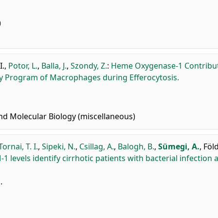
)
I.
,
Potor, L.
,
Balla, J.
,
Szondy, Z.
:
Heme Oxygenase-1 Contribut
y Program of Macrophages during Efferocytosis.
nd Molecular Biology (miscellaneous)
Tornai, T. I.
,
Sipeki, N.
,
Csillag, A.
,
Balogh, B.
,
Sümegi, A.
,
Föld
 levels identify cirrhotic patients with bacterial infection 
.