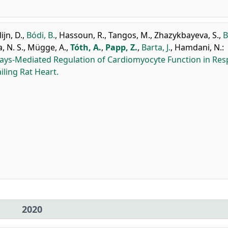
ijn, D.
,
Bódi, B.
,
Hassoun, R.
,
Tangos, M.
,
Zhazykbayeva, S.
,
B
, N. S.
,
Mügge, A.
,
Tóth, A.
,
Papp, Z.
,
Barta, J.
,
Hamdani, N.
:
hways-Mediated Regulation of Cardiomyocyte Function in Re
iling Rat Heart.
2020