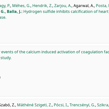
gy, P.
,
Méhes, G.
,
Hendrik, Z.
,
Zarjou, A.
,
Agarwal, A.
,
Posta, 
 G.
,
Balla, J.
:
Hydrogen sulfide inhibits calcification of heart
ase.
 events of the calcium induced activation of coagulation fa
 study.
)
Szabó, Z.
,
Máthéné Szigeti, Z.
,
Pócsi, I.
,
Trencsényi, G.
,
Szikra,