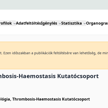
rofilok
Adatfeltöltés
Igénylés
Statisztika
Organogr
art. Ezen időszakban a publikációk feltöltésére van lehetőség, de 
ombosis-Haemostasis Kutatócsoport
ológia, Thrombosis-Haemostasis Kutatócsoport