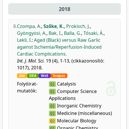
2018
8.
Czompa, A.
,
Szőke, K.
,
Prokisch, J.
,
Gyöngyösi, A.
,
Bak, I.
,
Balla, G.
,
Tósaki, Á.
,
Lekli, I.
:
Aged (Black) versus Raw Garlic
against Ischemia/Reperfusion-Induced
Cardiac Complications.
Int. J. Mol. Sci.
19 (4), 1-13, (cikkazonosító:
1017), 2018.
doi
DEA
WoS
Scopus
Folyóirat-
Catalysis
Q1
mutatók:
Computer Science
Q1
Applications
Inorganic Chemistry
Q1
Medicine (miscellaneous)
Q1
Molecular Biology
Q2
Organic Chemistry
Q1