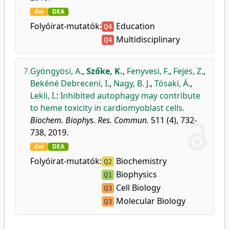
doi
DEA
Folyóirat-mutatók:
Education
Q4
Multidisciplinary
Q4
7.
Gyöngyösi, A.
,
Szőke, K.
,
Fenyvesi, F.
,
Fejes, Z.
,
Bekéné Debreceni, I.
,
Nagy, B. J.
,
Tósaki, Á.
,
Lekli, I.
:
Inhibited autophagy may contribute
to heme toxicity in cardiomyoblast cells.
Biochem. Biophys. Res. Commun.
511 (4), 732-
738, 2019.
doi
DEA
Folyóirat-mutatók:
Biochemistry
Q2
Biophysics
Q1
Cell Biology
Q3
Molecular Biology
Q3