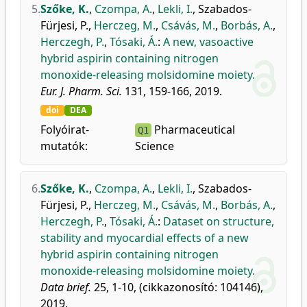
5.
Szőke, K.
,
Czompa, A.
,
Lekli, I.
,
Szabados-
Fürjesi, P.
,
Herczeg, M.
,
Csávás, M.
,
Borbás, A.
,
Herczegh, P.
,
Tósaki, Á.
:
A new, vasoactive
hybrid aspirin containing nitrogen
monoxide-releasing molsidomine moiety.
Eur. J. Pharm. Sci.
131, 159-166, 2019.
doi
DEA
Folyóirat-
Pharmaceutical
Q1
mutatók:
Science
6.
Szőke, K.
,
Czompa, A.
,
Lekli, I.
,
Szabados-
Fürjesi, P.
,
Herczeg, M.
,
Csávás, M.
,
Borbás, A.
,
Herczegh, P.
,
Tósaki, Á.
:
Dataset on structure,
stability and myocardial effects of a new
hybrid aspirin containing nitrogen
monoxide-releasing molsidomine moiety.
Data brief.
25, 1-10, (cikkazonosító: 104146),
2019.