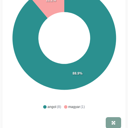
11.1%
88.9%
angol
(8)
magyar
(1)