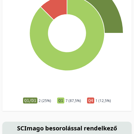
Q1/D1
2 (25%)
Q1
7 (87,5%)
Q4
1 (12,5%)
SCImago besorolással rendelkező