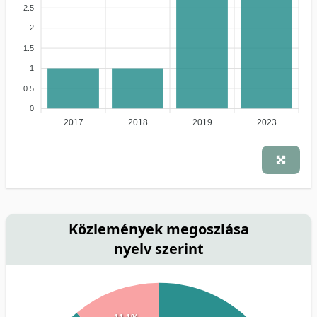
2.5
2
1.5
1
0.5
0
2017
2018
2019
2023
Közlemények megoszlása
nyelv szerint