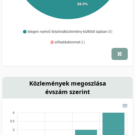
88.9%
idegen nyelvű folyóiratközlemény külföldi lapban
(8)
előadáskivonat
(1)
Közlemények megoszlása
évszám szerint
4
3.5
3