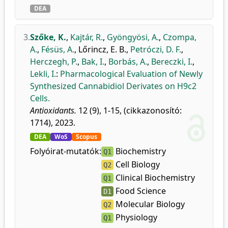
DEA
3.
Szőke, K.
,
Kajtár, R.
,
Gyöngyösi, A.
,
Czompa,
A.
,
Fésüs, A.
,
Lőrincz, E. B.
,
Petróczi, D. F.
,
Herczegh, P.
,
Bak, I.
,
Borbás, A.
,
Bereczki, I.
,
Lekli, I.
:
Pharmacological Evaluation of Newly
Synthesized Cannabidiol Derivates on H9c2
Cells.
Antioxidants.
12 (9), 1-15, (cikkazonosító:
1714), 2023.
DEA
WoS
Scopus
Folyóirat-mutatók:
Biochemistry
Q1
Cell Biology
Q2
Clinical Biochemistry
Q1
Food Science
D1
Molecular Biology
Q2
Physiology
Q1