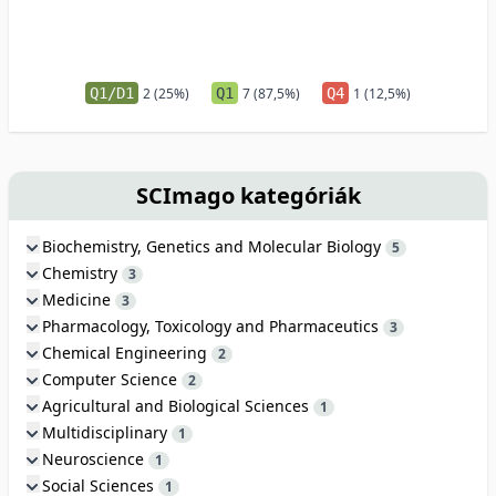
Q1/D1
2 (25%)
Q1
7 (87,5%)
Q4
1 (12,5%)
SCImago kategóriák
Biochemistry, Genetics and Molecular Biology
5
Chemistry
3
Medicine
3
Pharmacology, Toxicology and Pharmaceutics
3
Chemical Engineering
2
Computer Science
2
Agricultural and Biological Sciences
1
Multidisciplinary
1
Neuroscience
1
Social Sciences
1