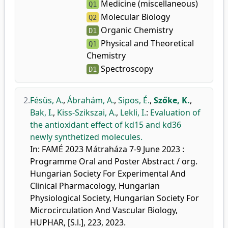
Medicine (miscellaneous)
Q1
Molecular Biology
Q2
Organic Chemistry
D1
Physical and Theoretical
Q1
Chemistry
Spectroscopy
D1
2.
Fésüs, A.
,
Ábrahám, A.
,
Sipos, É.
,
Szőke, K.
,
Bak, I.
,
Kiss-Szikszai, A.
,
Lekli, I.
:
Evaluation of
the antioxidant effect of kd15 and kd36
newly synthetized molecules.
In: FAMÉ 2023 Mátraháza 7-9 June 2023 :
Programme Oral and Poster Abstract / org.
Hungarian Society For Experimental And
Clinical Pharmacology, Hungarian
Physiological Society, Hungarian Society For
Microcirculation And Vascular Biology,
HUPHAR, [S.l.], 223, 2023.