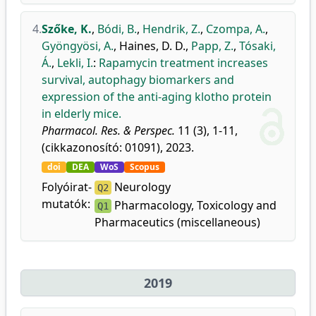
4.
Szőke, K.
,
Bódi, B.
,
Hendrik, Z.
,
Czompa, A.
,
Gyöngyösi, A.
,
Haines, D. D.
,
Papp, Z.
,
Tósaki,
Á.
,
Lekli, I.
:
Rapamycin treatment increases
survival, autophagy biomarkers and
expression of the anti-aging klotho protein
in elderly mice.
Pharmacol. Res. & Perspec.
11 (3), 1-11,
(cikkazonosító: 01091), 2023.
doi
DEA
WoS
Scopus
Folyóirat-
Neurology
Q2
mutatók:
Pharmacology, Toxicology and
Q1
Pharmaceutics (miscellaneous)
2019