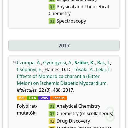
Physical and Theoretical
Q1
Chemistry
Spectroscopy
Q1
2017
9.
Czompa, A.
,
Gyöngyösi, A.
,
Szőke, K.
,
Bak, I.
,
Csépányi, E.
,
Haines, D. D.
,
Tósaki, Á.
,
Lekli, I.
:
Effects of Momordica charantia (Bitter
Melon) on Ischemic Diabetic Myocardium.
Molecules.
22 (3), 488, 2017.
doi
DEA
WoS
Scopus
Folyóirat-
Analytical Chemistry
Q1
mutatók:
Chemistry (miscellaneous)
Q1
Drug Discovery
Q2