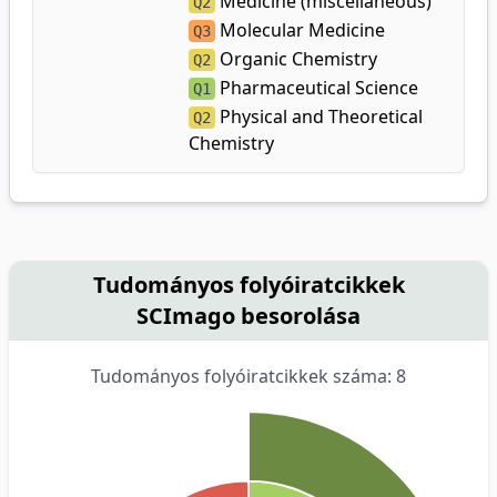
Medicine (miscellaneous)
Q2
Molecular Medicine
Q3
Organic Chemistry
Q2
Pharmaceutical Science
Q1
Physical and Theoretical
Q2
Chemistry
Tudományos folyóiratcikkek
SCImago besorolása
Tudományos folyóiratcikkek száma: 8