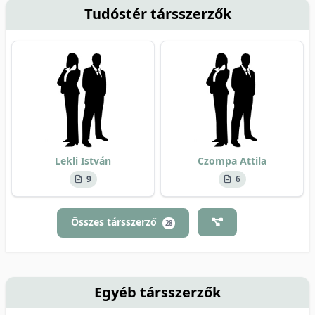
Tudóstér társszerzők
Lekli István
Czompa Attila
9
6
Összes társszerző
28
Egyéb társszerzők