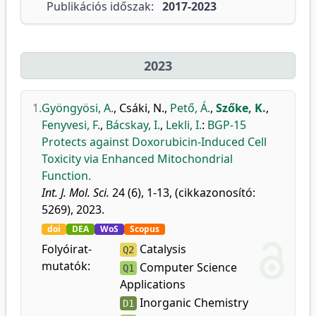
Publikációs időszak:
2017-2023
2023
1.
Gyöngyösi, A.
,
Csáki, N.
,
Pető, Á.
,
Szőke, K.
,
Fenyvesi, F.
,
Bácskay, I.
,
Lekli, I.
:
BGP-15
Protects against Doxorubicin-Induced Cell
Toxicity via Enhanced Mitochondrial
Function.
Int. J. Mol. Sci.
24 (6), 1-13, (cikkazonosító:
5269), 2023.
doi
DEA
WoS
Scopus
Folyóirat-
Catalysis
Q2
mutatók:
Computer Science
Q1
Applications
Inorganic Chemistry
D1