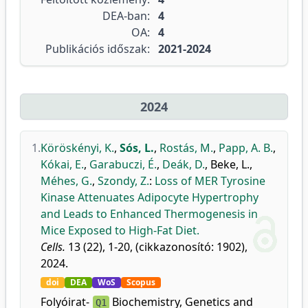
DEA-ban:
4
OA:
4
Publikációs időszak:
2021-2024
2024
1.
Köröskényi, K.
,
Sós, L.
,
Rostás, M.
,
Papp, A. B.
,
Kókai, E.
,
Garabuczi, É.
,
Deák, D.
,
Beke, L.
,
Méhes, G.
,
Szondy, Z.
:
Loss of MER Tyrosine
Kinase Attenuates Adipocyte Hypertrophy
and Leads to Enhanced Thermogenesis in
Mice Exposed to High-Fat Diet.
Cells.
13 (22), 1-20, (cikkazonosító: 1902),
2024.
doi
DEA
WoS
Scopus
Folyóirat-
Biochemistry, Genetics and
Q1