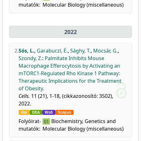
mutatók:
Molecular Biology (miscellaneous)
2022
2.
Sós, L.
,
Garabuczi, É.
,
Sághy, T.
,
Mocsár, G.
,
Szondy, Z.
:
Palmitate Inhibits Mouse
Macrophage Efferocytosis by Activating an
mTORC1-Regulated Rho Kinase 1 Pathway:
Therapeutic Implications for the Treatment
of Obesity.
Cells.
11 (21), 1-18, (cikkazonosító: 3502),
2022.
doi
DEA
WoS
Scopus
Folyóirat-
Biochemistry, Genetics and
Q1
mutatók:
Molecular Biology (miscellaneous)