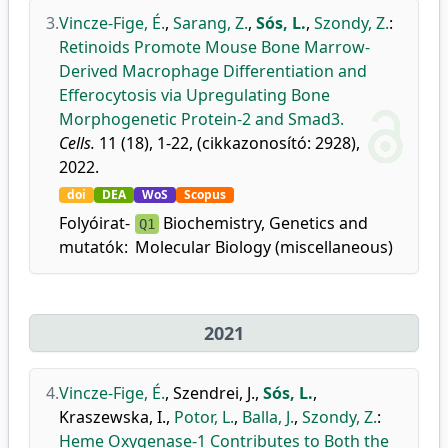
3.
Vincze-Fige, É.
,
Sarang, Z.
,
Sós, L.
,
Szondy, Z.
:
Retinoids Promote Mouse Bone Marrow-
Derived Macrophage Differentiation and
Efferocytosis via Upregulating Bone
Morphogenetic Protein-2 and Smad3.
Cells.
11 (18), 1-22, (cikkazonosító: 2928),
2022.
doi
DEA
WoS
Scopus
Folyóirat-
Biochemistry, Genetics and
Q1
mutatók:
Molecular Biology (miscellaneous)
2021
4.
Vincze-Fige, É.
,
Szendrei, J.
,
Sós, L.
,
Kraszewska, I.
,
Potor, L.
,
Balla, J.
,
Szondy, Z.
:
Heme Oxygenase-1 Contributes to Both the