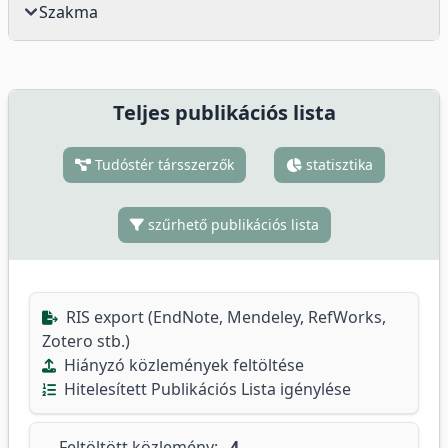
Szakma
Teljes publikációs lista
Tudóstér társszerzők
statisztika
szűrhető publikációs lista
RIS export (EndNote, Mendeley, RefWorks,
Zotero stb.)
Hiányzó közlemények feltöltése
Hitelesített Publikációs Lista igénylése
Feltöltött közlemény:
4