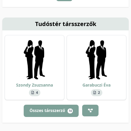
Tudóstér társszerzők
Szondy Zsuzsanna
Garabuczi Éva
4
2
Összes társszerző
14