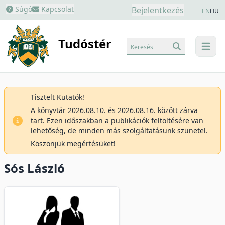
Súgó
Kapcsolat
Bejelentkezés
EN
HU
Tudóstér
Keresés
menu
Tisztelt Kutatók!
A könyvtár 2026.08.10. és 2026.08.16. között zárva
tart. Ezen időszakban a publikációk feltöltésére van
lehetőség, de minden más szolgáltatásunk szünetel.
Köszönjük megértésüket!
Sós László