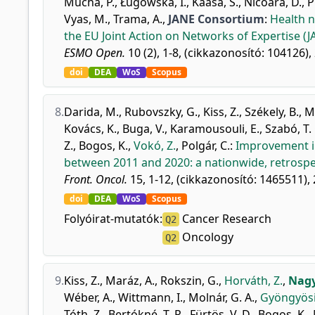
Mucha, P.
,
Ługowska, I.
,
Kaasa, S.
,
Nicoară, D.
,
P
Vyas, M.
,
Trama, A.
,
JANE Consortium
:
Health n
the EU Joint Action on Networks of Expertise (J
ESMO Open.
10 (2), 1-8, (cikkazonosító: 104126),
doi
DEA
WoS
Scopus
8.
Darida, M.
,
Rubovszky, G.
,
Kiss, Z.
,
Székely, B.
,
M
Kovács, K.
,
Buga, V.
,
Karamousouli, E.
,
Szabó, T.
Z.
,
Bogos, K.
,
Vokó, Z.
,
Polgár, C.
:
Improvement in
between 2011 and 2020: a nationwide, retrospe
Front. Oncol.
15, 1-12, (cikkazonosító: 1465511), 
doi
DEA
WoS
Scopus
Folyóirat-mutatók:
Cancer Research
Q2
Oncology
Q2
9.
Kiss, Z.
,
Maráz, A.
,
Rokszin, G.
,
Horváth, Z.
,
Nagy
Wéber, A.
,
Wittmann, I.
,
Molnár, G. A.
,
Gyöngyösi,
Tóth, Z.
,
Bertókné, T. R.
,
Fürtös, V. D.
,
Bogos, K.
,