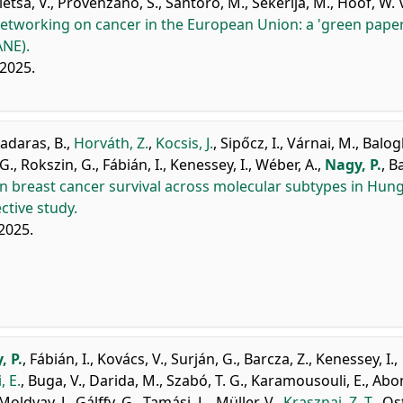
letsa, V.
,
Provenzano, S.
,
Santoro, M.
,
Šekerija, M.
,
Hoof, W. 
etworking on cancer in the European Union: a 'green paper
ANE).
 2025.
adaras, B.
,
Horváth, Z.
,
Kocsis, J.
,
Sipőcz, I.
,
Várnai, M.
,
Balogh
 G.
,
Rokszin, G.
,
Fábián, I.
,
Kenessey, I.
,
Wéber, A.
,
Nagy, P.
,
Ba
 breast cancer survival across molecular subtypes in Hun
ctive study.
2025.
, P.
,
Fábián, I.
,
Kovács, V.
,
Surján, G.
,
Barcza, Z.
,
Kenessey, I.
,
 E.
,
Buga, V.
,
Darida, M.
,
Szabó, T. G.
,
Karamousouli, E.
,
Abon
Moldvay, J.
,
Gálffy, G.
,
Tamási, L.
,
Müller, V.
,
Krasznai, Z. T.
,
Os