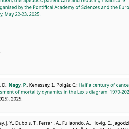
ention, therapeutics, patient care and reducing healthcare
rganised by the Pontifical Academy of Sciences and the Eur
y, May 22-23, 2025.
)
 D.
,
Nagy, P.
,
Kenessey, I.
,
Polgár, C.
:
Half a century of cance
ssment of mortality dynamics in the Lexis diagram, 1970-202
925), 2025.
y, J. Y.
,
Dubois, T.
,
Ferrari, A.
,
Fullaondo, A.
,
Hovig, E.
,
Jagodz