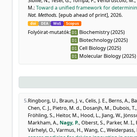
Sibille, N.
,
Tesei, G.
,
Tompa, P.
,
Vendruscolo, M.
,
M.
:
Toward a unified framework for determinin
Nat. Methods.
[epub ahead of print], 2026.
doi
DEA
WoS
Scopus
Folyóirat-mutatók:
Biochemistry (2025)
D1
Biotechnology (2025)
D1
Cell Biology (2025)
D1
Molecular Biology (2025)
D1
5.
Ringborg, U.
,
Braun, J. v.
,
Celis, J. E.
,
Berns, A.
,
Ba
Chen, C. J.
,
Pietro, M. d.
,
Dosanjh, M.
,
Dubois, T.
Fröhling, S.
,
Heitor, M.
,
Hood, L.
,
Jiang, W.
,
Jönss
Markham, A.
,
Nagy, P.
,
Oberst, S.
,
Parker, M. I.
,
Várhelyi, O.
,
Varmus, H.
,
Wang, C.
,
Weiderpass, 