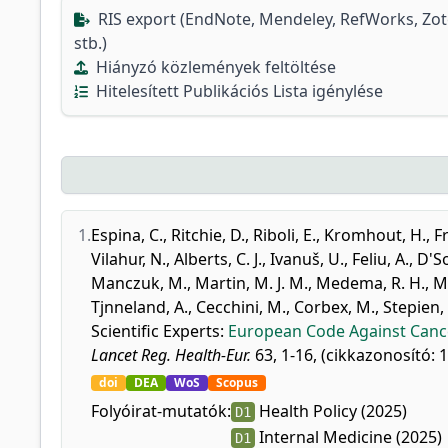
RIS export (EndNote, Mendeley, RefWorks, Zo
stb.)
Hiányzó közlemények feltöltése
Hitelesített Publikációs Lista igénylése
1.
Espina, C.
,
Ritchie, D.
,
Riboli, E.
,
Kromhout, H.
,
F
Vilahur, N.
,
Alberts, C. J.
,
Ivanuš, U.
,
Feliu, A.
,
D'So
Manczuk, M.
,
Martin, M. J. M.
,
Medema, R. H.
,
M
Tjnneland, A.
,
Cecchini, M.
,
Corbex, M.
,
Stepien,
Scientific Experts
:
European Code Against Cancer
Lancet Reg. Health-Eur.
63, 1-16, (cikkazonosító: 
doi
DEA
WoS
Scopus
Folyóirat-mutatók:
Health Policy (2025)
D1
Internal Medicine (2025)
D1