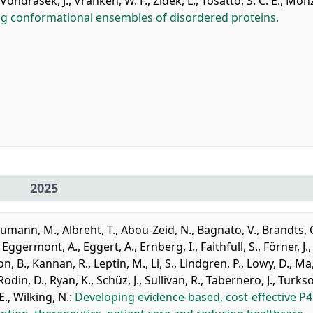
Vondrasek, J.
,
Vranken, W. F.
,
Zidek, L.
,
Tosatto, S. C. E.
,
Monz
g conformational ensembles of disordered proteins.
2025
umann, M.
,
Albreht, T.
,
Abou-Zeid, N.
,
Bagnato, V.
,
Brandts, 
,
Eggermont, A.
,
Eggert, A.
,
Ernberg, I.
,
Faithfull, S.
,
Förner, J.
,
on, B.
,
Kannan, R.
,
Leptin, M.
,
Li, S.
,
Lindgren, P.
,
Lowy, D.
,
Ma,
Rodin, D.
,
Ryan, K.
,
Schüz, J.
,
Sullivan, R.
,
Tabernero, J.
,
Turkso
E.
,
Wilking, N.
:
Developing evidence-based, cost-effective P4