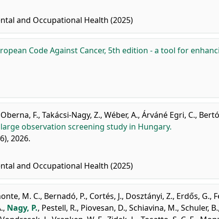
ntal and Occupational Health (2025)
ropean Code Against Cancer, 5th edition - a tool for enhanc
,
Oberna, F.
,
Takácsi-Nagy, Z.
,
Wéber, A.
,
Árváné Egri, C.
,
Bert
 large observation screening study in Hungary.
6), 2026.
ntal and Occupational Health (2025)
nte, M. C.
,
Bernadó, P.
,
Cortés, J.
,
Dosztányi, Z.
,
Erdős, G.
,
F
.
,
Nagy, P.
,
Pestell, R.
,
Piovesan, D.
,
Schiavina, M.
,
Schuler, B.