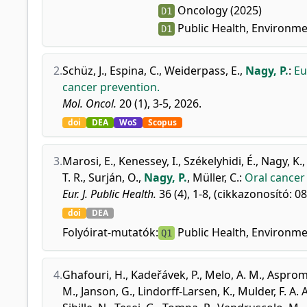
Oncology (2025)
D1
Public Health, Environme
D1
2.
Schüz, J.
,
Espina, C.
,
Weiderpass, E.
,
Nagy, P.
:
Eu
cancer prevention.
Mol. Oncol.
20 (1), 3-5, 2026.
doi
DEA
WoS
Scopus
3.
Marosi, E.
,
Kenessey, I.
,
Székelyhidi, É.
,
Nagy, K.
T. R.
,
Surján, O.
,
Nagy, P.
,
Müller, C.
:
Oral cancer
Eur. J. Public Health.
36 (4), 1-8, (cikkazonosító: 08
doi
DEA
Folyóirat-mutatók:
Public Health, Environme
Q1
4.
Ghafouri, H.
,
Kadeřávek, P.
,
Melo, A. M.
,
Aspromo
M.
,
Janson, G.
,
Lindorff-Larsen, K.
,
Mulder, F. A. A