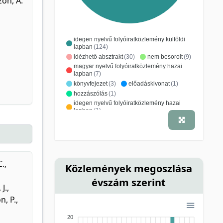
on, A.
idegen nyelvű folyóiratközlemény külföldi
lapban
(124)
idézhető absztrakt
(30)
nem besorolt
(9)
magyar nyelvű folyóiratközlemény hazai
lapban
(7)
könyvfejezet
(3)
előadáskivonat
(1)
hozzászólás
(1)
idegen nyelvű folyóiratközlemény hazai
lapban
(1)
megemlékezés/nekrológ
(1)
poszter
(1)
szerkesztőségi anyag
(1)
C.
,
Közlemények megoszlása
évszám szerint
 J.
,
n, P.
,
20