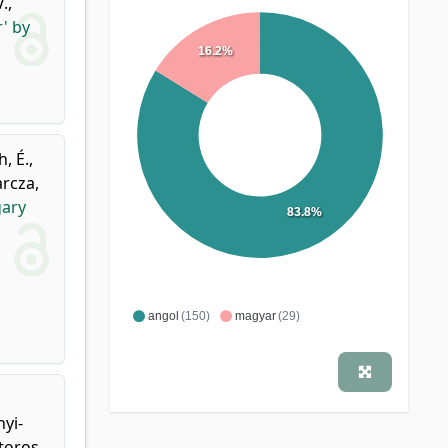
V.
,
' by
16.2%
, É.
,
rcza,
gary
83.8%
angol
(150)
magyar
(29)
yi-
toros,