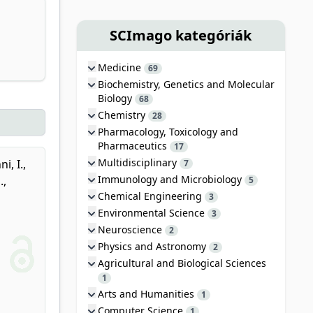
SCImago kategóriák
Medicine
69
Biochemistry, Genetics and Molecular
Biology
68
Chemistry
28
Pharmacology, Toxicology and
Pharmaceutics
17
Multidisciplinary
i, I.
,
7
Immunology and Microbiology
.
,
5
Chemical Engineering
3
Environmental Science
3
Neuroscience
2
Physics and Astronomy
2
Agricultural and Biological Sciences
1
Arts and Humanities
1
Computer Science
1