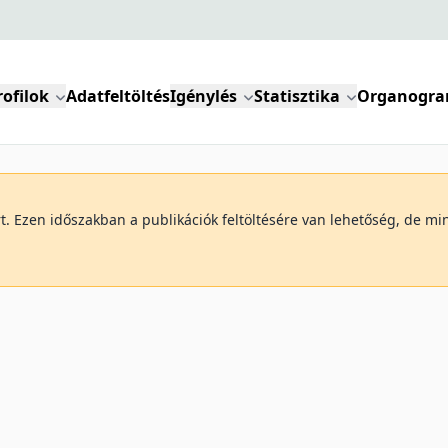
rofilok
Adatfeltöltés
Igénylés
Statisztika
Organogr
art. Ezen időszakban a publikációk feltöltésére van lehetőség, de 