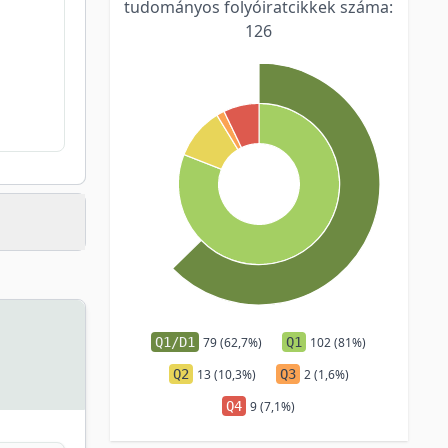
tudományos folyóiratcikkek száma:
126
Q1/D1
79 (62,7%)
Q1
102 (81%)
Q2
13 (10,3%)
Q3
2 (1,6%)
Q4
9 (7,1%)