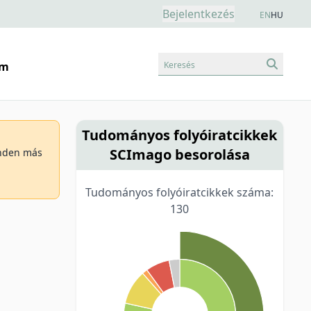
Bejelentkezés
EN
HU
Keresés
am
Tudományos folyóiratcikkek
SCImago besorolása
minden más
Tudományos folyóiratcikkek száma:
130