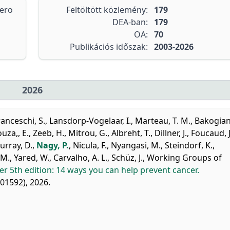
tero
Feltöltött közlemény:
179
DEA-ban:
179
OA:
70
Publikációs időszak:
2003-2026
2026
ranceschi, S.
,
Lansdorp-Vogelaar, I.
,
Marteau, T. M.
,
Bakogiann
uza,, E.
,
Zeeb, H.
,
Mitrou, G.
,
Albreht, T.
,
Dillner, J.
,
Foucaud, J
urray, D.
,
Nagy, P.
,
Nicula, F.
,
Nyangasi, M.
,
Steindorf, K.
,
 M.
,
Yared, W.
,
Carvalho, A. L.
,
Schüz, J.
,
Working Groups of
 5th edition: 14 ways you can help prevent cancer.
101592), 2026.