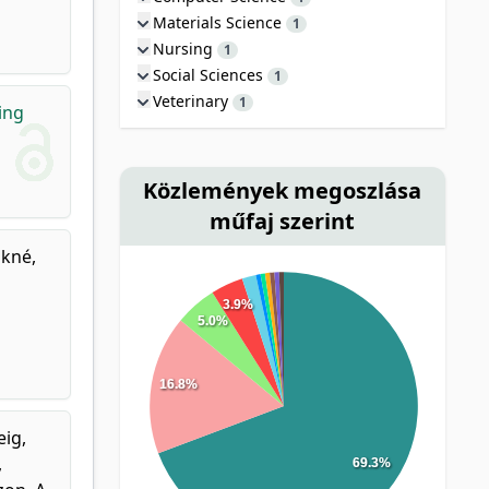
Materials Science
1
Nursing
1
Social Sciences
1
Veterinary
1
ing
Közlemények megoszlása
műfaj szerint
ókné,
3.9%
5.0%
16.8%
eig,
,
69.3%