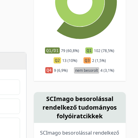
Q1/D1
79 (60,8%)
Q1
102 (78,5%)
Q2
13 (10%)
Q3
2 (1,5%)
Q4
9 (6,9%)
nem besorolt
4 (3,1%)
SCImago besorolással
rendelkező tudományos
folyóiratcikkek
SCImago besorolással rendelkező