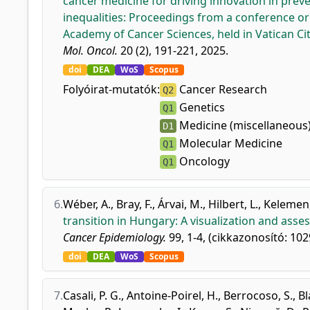
cancer medicine for driving innovation in prev
inequalities: Proceedings from a conference o
Academy of Cancer Sciences, held in Vatican Cit
Mol. Oncol.
20 (2), 191-221, 2025.
doi
DEA
WoS
Scopus
Folyóirat-mutatók:
Cancer Research
Q2
Genetics
Q1
Medicine (miscellaneous
D1
Molecular Medicine
Q1
Oncology
Q1
6.
Wéber, A.
,
Bray, F.
,
Árvai, M.
,
Hilbert, L.
,
Kelemen,
transition in Hungary: A visualization and asse
Cancer Epidemiology.
99, 1-4, (cikkazonosító: 102
doi
DEA
WoS
Scopus
7.
Casali, P. G.
,
Antoine-Poirel, H.
,
Berrocoso, S.
,
Bla