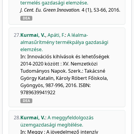
termelés gazdasági elemzése.
J. Cent. Eu. Green Innovation.
4 (1), 53-66, 2016.
DEA
27.
Kurmai, V.
,
Apáti, F.
:
A léalma-
almasűrítmény termékpálya gazdasági
elemzése.
In: Innovációs kihívások és lehetőségek
2014-2020 között : XV. Nemzetközi
Tudományos Napok. Szerk.: Takácsné
György Katalin, Károly Róbert Főiskola,
Gyöngyös, 987-996, 2016. ISBN:
9789639941922
DEA
28.
Kurmai, V.
:
A meggyfeldolgozás
üzemgazdasági megítélése.
In: Meggy : A jövedelmező intenzív