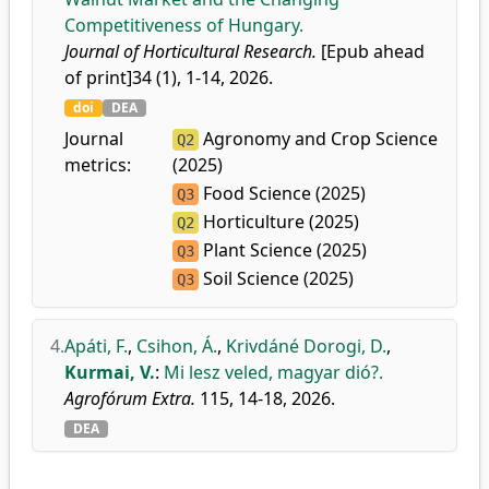
Competitiveness of Hungary.
Journal of Horticultural Research.
[Epub ahead
of print]34 (1), 1-14, 2026.
doi
DEA
Journal
Agronomy and Crop Science
Q2
metrics:
(2025)
Food Science (2025)
Q3
Horticulture (2025)
Q2
Plant Science (2025)
Q3
Soil Science (2025)
Q3
4.
Apáti, F.
,
Csihon, Á.
,
Krivdáné Dorogi, D.
,
Kurmai, V.
:
Mi lesz veled, magyar dió?.
Agrofórum Extra.
115, 14-18, 2026.
DEA