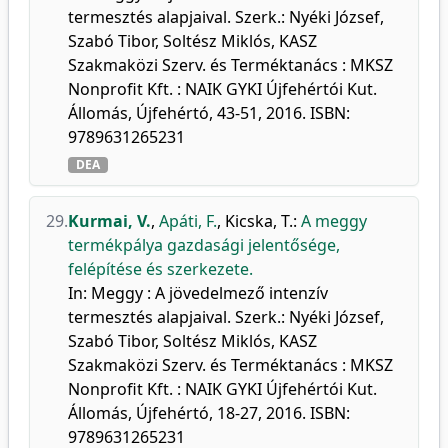
termesztés alapjaival. Szerk.: Nyéki József,
Szabó Tibor, Soltész Miklós, KASZ
Szakmaközi Szerv. és Terméktanács : MKSZ
Nonprofit Kft. : NAIK GYKI Újfehértói Kut.
Állomás, Újfehértó, 43-51, 2016. ISBN:
9789631265231
DEA
29.
Kurmai, V.
,
Apáti, F.
,
Kicska, T.
:
A meggy
termékpálya gazdasági jelentősége,
felépítése és szerkezete.
In: Meggy : A jövedelmező intenzív
termesztés alapjaival. Szerk.: Nyéki József,
Szabó Tibor, Soltész Miklós, KASZ
Szakmaközi Szerv. és Terméktanács : MKSZ
Nonprofit Kft. : NAIK GYKI Újfehértói Kut.
Állomás, Újfehértó, 18-27, 2016. ISBN:
9789631265231