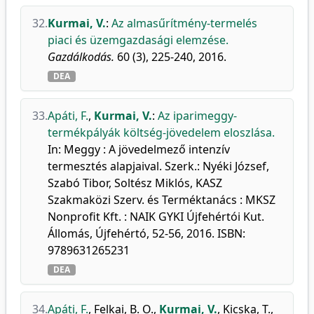
32.
Kurmai, V.
:
Az almasűrítmény-termelés
piaci és üzemgazdasági elemzése.
Gazdálkodás.
60 (3), 225-240, 2016.
DEA
33.
Apáti, F.
,
Kurmai, V.
:
Az iparimeggy-
termékpályák költség-jövedelem eloszlása.
In: Meggy : A jövedelmező intenzív
termesztés alapjaival. Szerk.: Nyéki József,
Szabó Tibor, Soltész Miklós, KASZ
Szakmaközi Szerv. és Terméktanács : MKSZ
Nonprofit Kft. : NAIK GYKI Újfehértói Kut.
Állomás, Újfehértó, 52-56, 2016. ISBN:
9789631265231
DEA
34.
Apáti, F.
,
Felkai, B. O.
,
Kurmai, V.
,
Kicska, T.
,