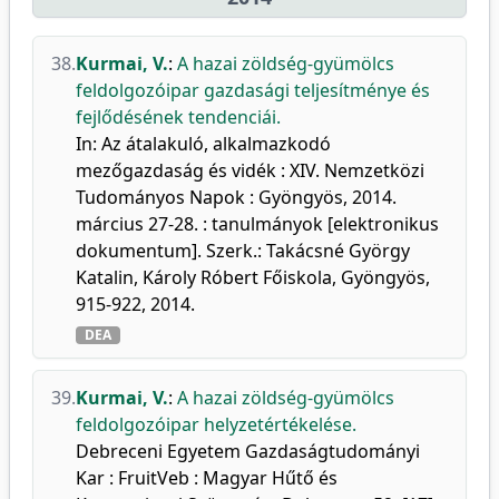
38.
Kurmai, V.
:
A hazai zöldség-gyümölcs
feldolgozóipar gazdasági teljesítménye és
fejlődésének tendenciái.
In: Az átalakuló, alkalmazkodó
mezőgazdaság és vidék : XIV. Nemzetközi
Tudományos Napok : Gyöngyös, 2014.
március 27-28. : tanulmányok [elektronikus
dokumentum]. Szerk.: Takácsné György
Katalin, Károly Róbert Főiskola, Gyöngyös,
915-922, 2014.
DEA
39.
Kurmai, V.
:
A hazai zöldség-gyümölcs
feldolgozóipar helyzetértékelése.
Debreceni Egyetem Gazdaságtudományi
Kar : FruitVeb : Magyar Hűtő és