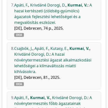
7.
Apáti, F.
,
Krivdáné Dorogi, D.
,
Kurmai, V.
:
A
hazai kertészeti (zöldség-gyümölcs)
ágazatok fejlesztési lehetőségei és a
megvalósítás eszközei.
[DE], Debrecen, 74 p., 2025.
DEA
8.
Csajbók, J.
,
Apáti, F.
,
Kutasy, E.
,
Kurmai, V.
,
Krivdáné Dorogi, D.
:
A hazai
növénytermesztési ágazat alkalmazkodási
lehetőségei a klímaváltozás miatti
kihívásokra.
[DE], Debrecen, 81., 2025.
DEA
9.
Apáti, F.
,
Kurmai, V.
,
Krivdáné Dorogi, D.
:
A
növénytermesztés főbb ágazatainak