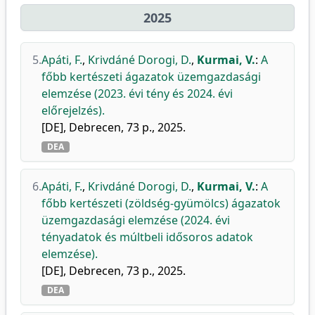
2025
5.
Apáti, F.
,
Krivdáné Dorogi, D.
,
Kurmai, V.
:
A
főbb kertészeti ágazatok üzemgazdasági
elemzése (2023. évi tény és 2024. évi
előrejelzés).
[DE], Debrecen, 73 p., 2025.
DEA
6.
Apáti, F.
,
Krivdáné Dorogi, D.
,
Kurmai, V.
:
A
főbb kertészeti (zöldség-gyümölcs) ágazatok
üzemgazdasági elemzése (2024. évi
tényadatok és múltbeli idősoros adatok
elemzése).
[DE], Debrecen, 73 p., 2025.
DEA