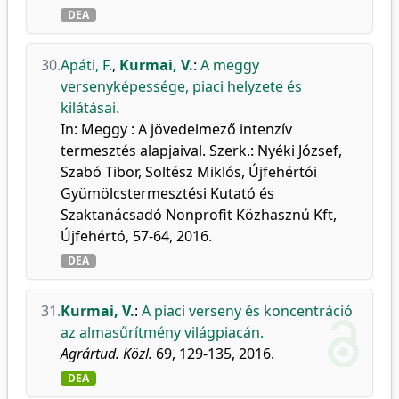
DEA
30.
Apáti, F.
,
Kurmai, V.
:
A meggy
versenyképessége, piaci helyzete és
kilátásai.
In: Meggy : A jövedelmező intenzív
termesztés alapjaival. Szerk.: Nyéki József,
Szabó Tibor, Soltész Miklós, Újfehértói
Gyümölcstermesztési Kutató és
Szaktanácsadó Nonprofit Közhasznú Kft,
Újfehértó, 57-64, 2016.
DEA
31.
Kurmai, V.
:
A piaci verseny és koncentráció
az almasűrítmény világpiacán.
Agrártud. Közl.
69, 129-135, 2016.
DEA