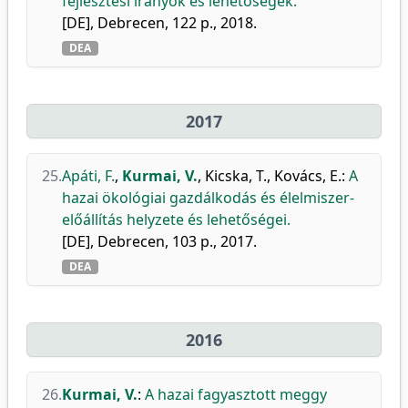
fejlesztési irányok és lehetőségek.
[DE], Debrecen, 122 p., 2018.
DEA
2017
25.
Apáti, F.
,
Kurmai, V.
,
Kicska, T.
,
Kovács, E.
:
A
hazai ökológiai gazdálkodás és élelmiszer-
előállítás helyzete és lehetőségei.
[DE], Debrecen, 103 p., 2017.
DEA
2016
26.
Kurmai, V.
:
A hazai fagyasztott meggy