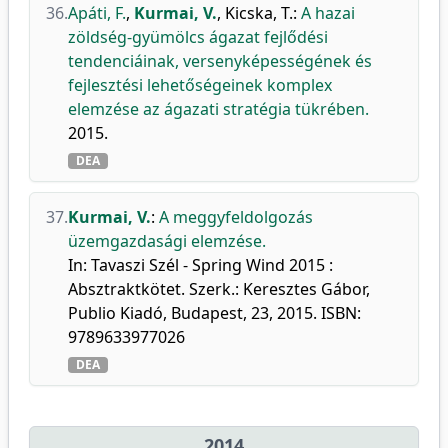
36.
Apáti, F.
,
Kurmai, V.
,
Kicska, T.
:
A hazai
zöldség-gyümölcs ágazat fejlődési
tendenciáinak, versenyképességének és
fejlesztési lehetőségeinek komplex
elemzése az ágazati stratégia tükrében.
2015.
DEA
37.
Kurmai, V.
:
A meggyfeldolgozás
üzemgazdasági elemzése.
In: Tavaszi Szél - Spring Wind 2015 :
Absztraktkötet. Szerk.: Keresztes Gábor,
Publio Kiadó, Budapest, 23, 2015. ISBN:
9789633977026
DEA
2014