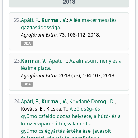
2018
22.
Apáti, F.
,
Kurmai, V.
:
A léalma-termesztés
gazdaságossága.
Agrofórum Extra.
73, 108-112, 2018.
DEA
23.
Kurmai, V.
,
Apáti, F.
:
Az almasűrítmény és a
léalma piaca.
Agrofórum Extra.
2018 (73), 104-107, 2018.
DEA
24.
Apáti, F.
,
Kurmai, V.
,
Krivdáné Dorogi, D.
,
Kovács, E.
,
Kicska, T.
:
A zöldség- és
gyümölcsfeldolgozás helyzete, a hűtő- és a
konzervipari háttér, valamint a
gyümölcslégyártás értékelése, javasolt