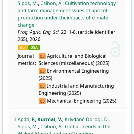
Sipos, M.
,
Csihon, Á.
:
Cultivation technology
and farm managementissues of apricot
production under theimpacts of climate
change.
Prog. Agric. Eng. Sci.
22, 1-8, (article identifier:
265), 2026.
doi
DEA
Journal
Agricultural and Biological
Q3
metrics:
Sciences (miscellaneous) (2025)
Environmental Engineering
Q3
(2025)
Industrial and Manufacturing
Q3
Engineering (2025)
Mechanical Engineering (2025)
Q3
3.
Apáti, F.
,
Kurmai, V.
,
Krivdáné Dorogi, D.
,
Sipos, M.
,
Csihon, Á.
:
Global Trends in the
Walnut Market and the Changing