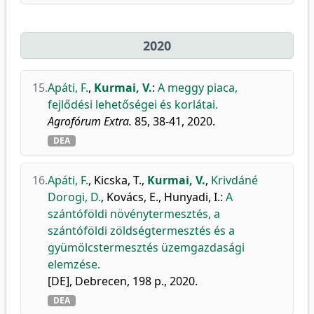
2020
15.
Apáti, F.
,
Kurmai, V.
:
A meggy piaca,
fejlődési lehetőségei és korlátai.
Agrofórum Extra.
85, 38-41, 2020.
DEA
16.
Apáti, F.
,
Kicska, T.
,
Kurmai, V.
,
Krivdáné
Dorogi, D.
,
Kovács, E.
,
Hunyadi, I.
:
A
szántóföldi növénytermesztés, a
szántóföldi zöldségtermesztés és a
gyümölcstermesztés üzemgazdasági
elemzése.
[DE], Debrecen, 198 p., 2020.
DEA