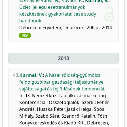
Szénásné Ványi, N.
,
Kovács, K.
,
Kurmai, V.
:
Üzleti jellegű esettanulmányok
készítésének gyakorlata: case study
handbook.
Debreceni Egyetem, Debrecen, 206 p., 2014.
DEA
2013
43.
Kurmai, V.
:
A hazai zöldség-gyümölcs
feldolgozóipar gazdasági teljesítménye,
sajátosságai és fejlődésének tendenciái.
In: IX. Nemzetközi Táplálkozásmarketing
Konferencia : Összefoglalók. Szerk.: Fehér
András, Huszka Péter, Jasák Helga, Soós
Mihály, Szabó Sára, Szendrő Katalin, Tóth
Könyvkereskedés és Kiadó Kft., Debrecen,