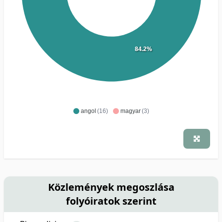
84.2%
angol
(16)
magyar
(3)
Közlemények megoszlása
folyóiratok szerint