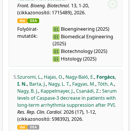
Front. Bioeng. Biotechnol.
13, 1-20,
(cikkazonosító: 1715489), 2026.
doi
DEA
Folyóirat-
Bioengineering (2025)
Q1
mutatók:
Biomedical Engineering
Q1
(2025)
Biotechnology (2025)
Q1
Histology (2025)
Q1
5.
Szuromi, L.
,
Hajas, O.
,
Nagy-Baló, E.
,
Forgács,
I. N.
,
Barta, J.
,
Nagy, L. T.
,
Fagyas, M.
,
Tóth, A.
,
Nagy, B. J.
,
Kappelmayer, J.
,
Csanádi, Z.
:
Serum
levels of Caspase-3 decrease in patients with
long-term arrhythmia suppression after PVI.
Res. Rep. Clin. Cardiol.
2026 (17), 1-12,
(cikkazonosító: 598392), 2026.
doi
DEA