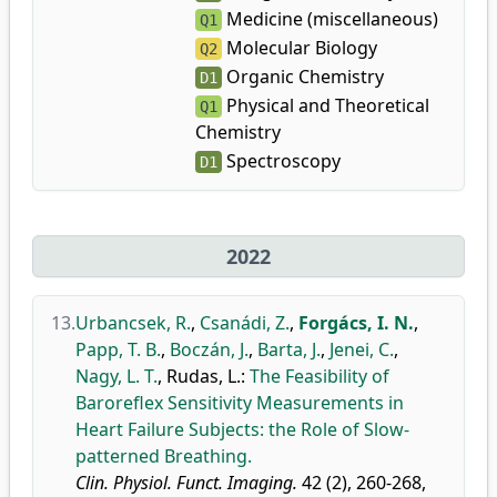
Medicine (miscellaneous)
Q1
Molecular Biology
Q2
Organic Chemistry
D1
Physical and Theoretical
Q1
Chemistry
Spectroscopy
D1
2022
13.
Urbancsek, R.
,
Csanádi, Z.
,
Forgács, I. N.
,
Papp, T. B.
,
Boczán, J.
,
Barta, J.
,
Jenei, C.
,
Nagy, L. T.
,
Rudas, L.
:
The Feasibility of
Baroreflex Sensitivity Measurements in
Heart Failure Subjects: the Role of Slow-
patterned Breathing.
Clin. Physiol. Funct. Imaging.
42 (2), 260-268,