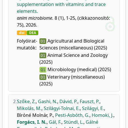
supplementation with vitamins and trace
elements.
anim microbiome.
8 (1), 1-25, (cikkazonosító:
75), 2026.
doi
DEA
Folyóirat-
Agricultural and Biological
D1
mutatók:
Sciences (miscellaneous) (2025)
Animal Science and Zoology
D1
(2025)
Microbiology (medical) (2025)
Q1
Veterinary (miscellaneous)
D1
(2025)
2.
Szőke, Z.
,
Gashi, N.
,
Dávid, P.
,
Fauszt, P.
,
Mikolás, M.
,
Szilágyi-Tolnai, E.
,
Szilágyi, E.
,
Bíróné Molnár, P.
,
Pesti-Asbóth, G.
,
Homoki, J.
,
Forgács, I. N.
,
Gál, F.
,
Stündl, L.
,
Gálné