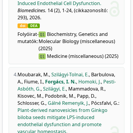
Induced Endothelial Cell Dysfunction.
Biomedicines.
14 (2), 1-24, (cikkazonosító:
293), 2026.
doi
DEA
Folyóirat-
Biochemistry, Genetics and
Q1
mutatók:
Molecular Biology (miscellaneous)
(2025)
Medicine (miscellaneous) (2025)
Q1
4.
Moubarak, M.
,
Szilágyi-Tolnai, E.
,
Barbulova,
A.
,
Fiume, I.
,
Forgács, I. N.
,
Homoki, J.
,
Pesti-
Asbóth, G.
,
Szilágyi, E.
,
Mammadova, R.
,
Kisovec, M.
,
Podobnik, M.
,
Papp, D.
,
Schlosser, G.
,
Gálné Remenyik, J.
,
Pócsfalvi, G.
:
Plant-derived nanovesicles from Ginkgo
biloba seeds mitigate LPS-induced
endothelial dysfunction and promote
vascular homeostasis.