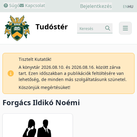
Súgó
Kapcsolat
Bejelentkezés
EN
HU
Tudóstér
Keresés
menu
Tisztelt Kutatók!
A könyvtár 2026.08.10. és 2026.08.16. között zárva
tart. Ezen időszakban a publikációk feltöltésére van
lehetőség, de minden más szolgáltatásunk szünetel.
Köszönjük megértésüket!
Forgács Ildikó Noémi