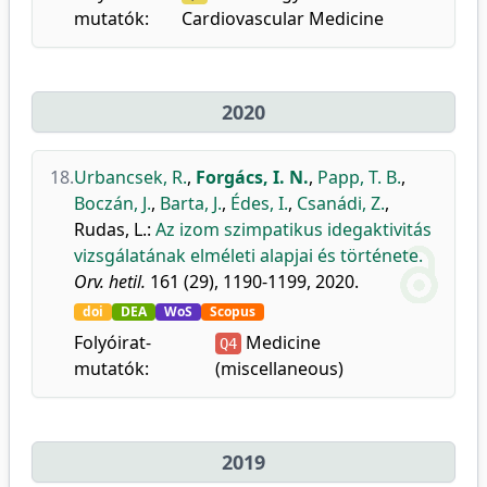
mutatók:
Cardiovascular Medicine
2020
18.
Urbancsek, R.
,
Forgács, I. N.
,
Papp, T. B.
,
Boczán, J.
,
Barta, J.
,
Édes, I.
,
Csanádi, Z.
,
Rudas, L.
:
Az izom szimpatikus idegaktivitás
vizsgálatának elméleti alapjai és története.
Orv. hetil.
161 (29), 1190-1199, 2020.
doi
DEA
WoS
Scopus
Folyóirat-
Medicine
Q4
mutatók:
(miscellaneous)
2019