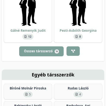
Gálné Remenyik Judit
Pesti-Asbóth Georgina
12
8
Összes társszerző
56
Egyéb társszerzők
Bíróné Molnár Piroska
Rudas László
5
4
Babinszky László
Barbulova, Ani