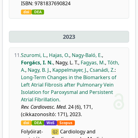
ISBN: 9781837690824
doi
DEA
2023
11.
Szuromi, L.
,
Hajas, O.
,
Nagy-Baló, E.
,
Forgács, I. N.
,
Nagy, L. T.
,
Fagyas, M.
,
Tóth,
A.
,
Nagy, B. J.
,
Kappelmayer, J.
,
Csanádi, Z.
:
Long-Term Changes in the Biomarkers of
Left Atrial Fibrosis after Pulmonary Vein
Isolation for Paroxysmal and Persistent
Atrial Fibrillation.
Rev. Cardiovasc. Med.
24 (6), 171,
(cikkazonosító: 171), 2023.
doi
DEA
WoS
Scopus
Folyóirat-
Cardiology and
Q2