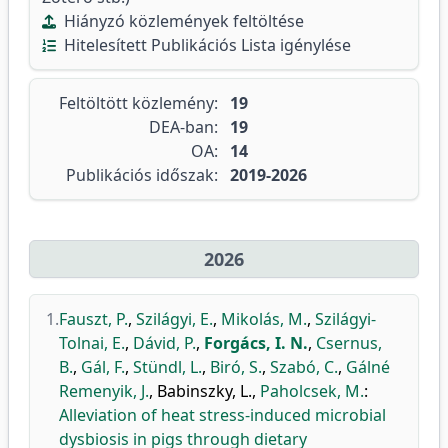
Hiányzó közlemények feltöltése
Hitelesített Publikációs Lista igénylése
Feltöltött közlemény:
19
DEA-ban:
19
OA:
14
Publikációs időszak:
2019-2026
2026
1.
Fauszt, P.
,
Szilágyi, E.
,
Mikolás, M.
,
Szilágyi-
Tolnai, E.
,
Dávid, P.
,
Forgács, I. N.
,
Csernus,
B.
,
Gál, F.
,
Stündl, L.
,
Biró, S.
,
Szabó, C.
,
Gálné
Remenyik, J.
,
Babinszky, L.
,
Paholcsek, M.
:
Alleviation of heat stress-induced microbial
dysbiosis in pigs through dietary