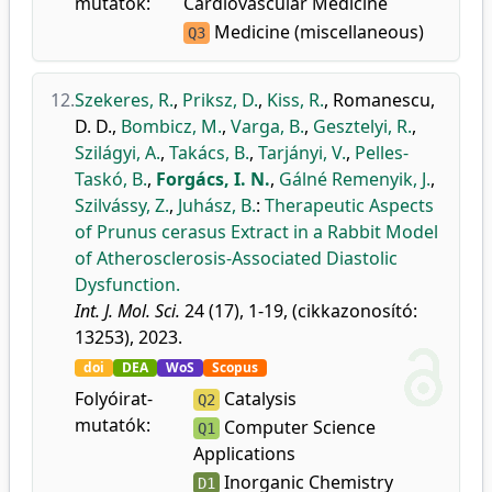
mutatók:
Cardiovascular Medicine
Medicine (miscellaneous)
Q3
12.
Szekeres, R.
,
Priksz, D.
,
Kiss, R.
,
Romanescu,
D. D.
,
Bombicz, M.
,
Varga, B.
,
Gesztelyi, R.
,
Szilágyi, A.
,
Takács, B.
,
Tarjányi, V.
,
Pelles-
Taskó, B.
,
Forgács, I. N.
,
Gálné Remenyik, J.
,
Szilvássy, Z.
,
Juhász, B.
:
Therapeutic Aspects
of Prunus cerasus Extract in a Rabbit Model
of Atherosclerosis-Associated Diastolic
Dysfunction.
Int. J. Mol. Sci.
24 (17), 1-19, (cikkazonosító:
13253), 2023.
doi
DEA
WoS
Scopus
Folyóirat-
Catalysis
Q2
mutatók:
Computer Science
Q1
Applications
Inorganic Chemistry
D1