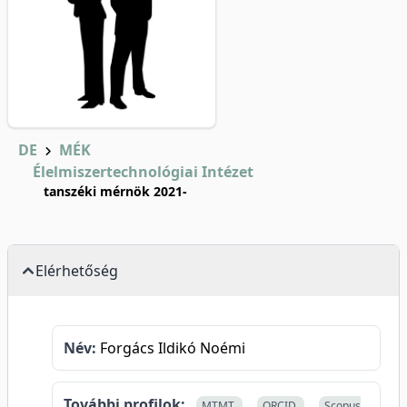
DE
MÉK
Élelmiszertechnológiai Intézet
tanszéki mérnök 2021-
Elérhetőség
Név:
Forgács Ildikó Noémi
További profilok:
MTMT
ORCID
Scopus