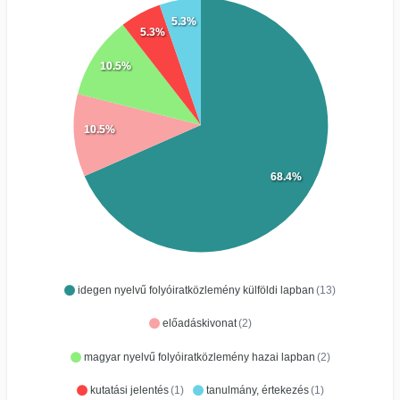
5.3%
5.3%
10.5%
10.5%
68.4%
idegen nyelvű folyóiratközlemény külföldi lapban
(13)
előadáskivonat
(2)
magyar nyelvű folyóiratközlemény hazai lapban
(2)
kutatási jelentés
(1)
tanulmány, értekezés
(1)