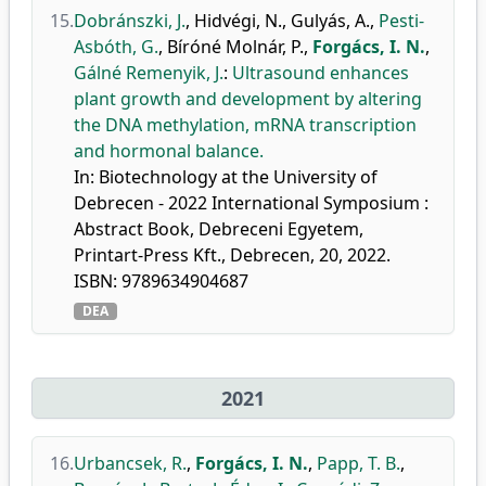
15.
Dobránszki, J.
,
Hidvégi, N.
,
Gulyás, A.
,
Pesti-
Asbóth, G.
,
Bíróné Molnár, P.
,
Forgács, I. N.
,
Gálné Remenyik, J.
:
Ultrasound enhances
plant growth and development by altering
the DNA methylation, mRNA transcription
and hormonal balance.
In: Biotechnology at the University of
Debrecen - 2022 International Symposium :
Abstract Book, Debreceni Egyetem,
Printart-Press Kft., Debrecen, 20, 2022.
ISBN: 9789634904687
DEA
2021
16.
Urbancsek, R.
,
Forgács, I. N.
,
Papp, T. B.
,