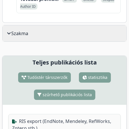
Author ID
Szakma
Teljes publikációs lista
Tudóstér társszerzők
statisztika
szűrhető publikációs lista
RIS export (EndNote, Mendeley, RefWorks,
Zotero stb.)