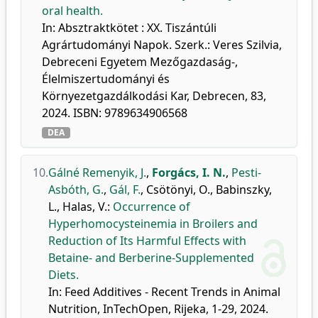
oral health.
In: Absztraktkötet : XX. Tiszántúli
Agrártudományi Napok. Szerk.: Veres Szilvia,
Debreceni Egyetem Mezőgazdaság-,
Élelmiszertudományi és
Környezetgazdálkodási Kar, Debrecen, 83,
2024. ISBN: 9789634906568
DEA
10.
Gálné Remenyik, J.
,
Forgács, I. N.
,
Pesti-
Asbóth, G.
,
Gál, F.
,
Csötönyi, O.
,
Babinszky,
L.
,
Halas, V.
:
Occurrence of
Hyperhomocysteinemia in Broilers and
Reduction of Its Harmful Effects with
Betaine- and Berberine-Supplemented
Diets.
In: Feed Additives - Recent Trends in Animal
Nutrition, InTechOpen, Rijeka, 1-29, 2024.