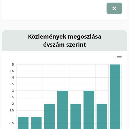
Közlemények megoszlása
évszám szerint
5
4.5
4
3.5
3
2.5
2
1.5
1
0.5