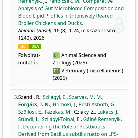
Remenyik, J.
,
Paholcsek, M.
:
Comparative
Analysis of Gut Microbiome Composition and
Blood Lipid Profiles in Intensively Reared
Broiler Chickens and Ducks.
Animals (Basel).
16 (8), 1-24, (cikkazonosító:
1240), 2026.
doi
DEA
Folyóirat-
Animal Science and
Q1
mutatók:
Zoology (2025)
Veterinary (miscellaneous)
D1
(2025)
3.
Szendi, R.
,
Szilágyi, E.
,
Szarvas, M. M.
,
Forgács, I. N.
,
Homoki, J.
,
Pesti-Asbóth, G.
,
Szőllősi, E.
,
Fazekas, M.
,
Cziáky, Z.
,
Lukács, J.
,
Stündl, L.
,
Szilágyi-Tolnai, E.
,
Gálné Remenyik,
J.
:
Deciphering the Role of Postbiotics
Derived from Bacillus subtilis natto on LPS-