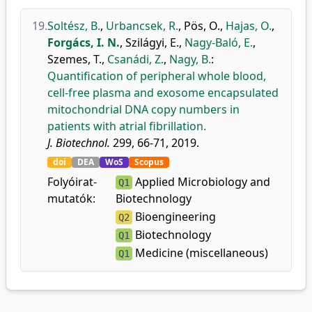
19.
Soltész, B.
,
Urbancsek, R.
,
Pös, O.
,
Hajas, O.
,
Forgács, I. N.
,
Szilágyi, E.
,
Nagy-Baló, E.
,
Szemes, T.
,
Csanádi, Z.
,
Nagy, B.
:
Quantification of peripheral whole blood,
cell-free plasma and exosome encapsulated
mitochondrial DNA copy numbers in
patients with atrial fibrillation.
J. Biotechnol.
299, 66-71, 2019.
doi
DEA
WoS
Scopus
Folyóirat-
Applied Microbiology and
Q1
mutatók:
Biotechnology
Bioengineering
Q2
Biotechnology
Q1
Medicine (miscellaneous)
Q1