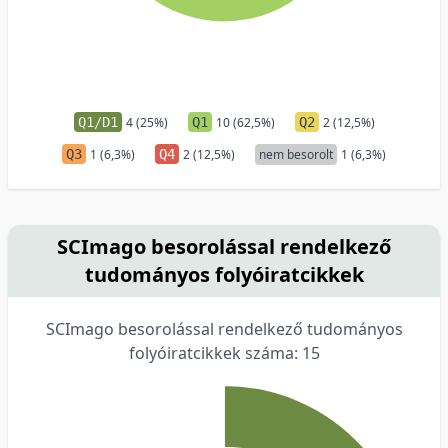
Q1/D1
4 (25%)
Q1
10 (62,5%)
Q2
2 (12,5%)
Q3
1 (6,3%)
Q4
2 (12,5%)
nem besorolt
1 (6,3%)
SCImago besorolással rendelkező
tudományos folyóiratcikkek
SCImago besorolással rendelkező tudományos
folyóiratcikkek száma: 15