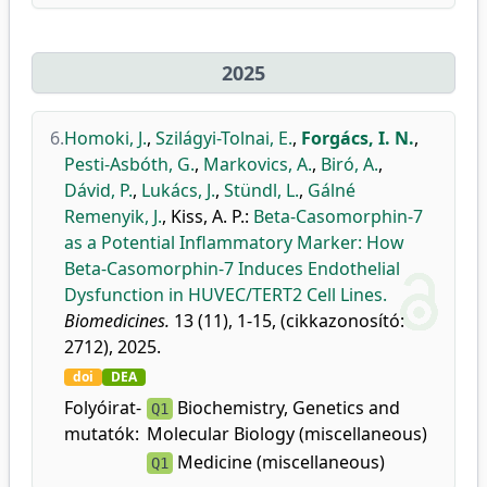
2025
6.
Homoki, J.
,
Szilágyi-Tolnai, E.
,
Forgács, I. N.
,
Pesti-Asbóth, G.
,
Markovics, A.
,
Biró, A.
,
Dávid, P.
,
Lukács, J.
,
Stündl, L.
,
Gálné
Remenyik, J.
,
Kiss, A. P.
:
Beta-Casomorphin-7
as a Potential Inflammatory Marker: How
Beta-Casomorphin-7 Induces Endothelial
Dysfunction in HUVEC/TERT2 Cell Lines.
Biomedicines.
13 (11), 1-15, (cikkazonosító:
2712), 2025.
doi
DEA
Folyóirat-
Biochemistry, Genetics and
Q1
mutatók:
Molecular Biology (miscellaneous)
Medicine (miscellaneous)
Q1