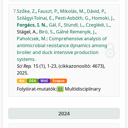
7.
Szőke, Z.
,
Fauszt, P.
,
Mikolás, M.
,
Dávid, P.
,
Szilágyi-Tolnai, E.
,
Pesti-Asbóth, G.
,
Homoki, J.
,
Forgács, I. N.
,
Gál, F.
,
Stündl, L.
,
Czeglédi, L.
,
Stágel, A.
,
Biró, S.
,
Gálné Remenyik, J.
,
Paholcsek, M.
:
Comprehensive analysis of
antimicrobial resistance dynamics among
broiler and duck intensive production
systems.
Sci Rep.
15 (1), 1-23, (cikkazonosító: 4673),
2025.
doi
DEA
WoS
Scopus
Folyóirat-mutatók:
Multidisciplinary
Q1
2024