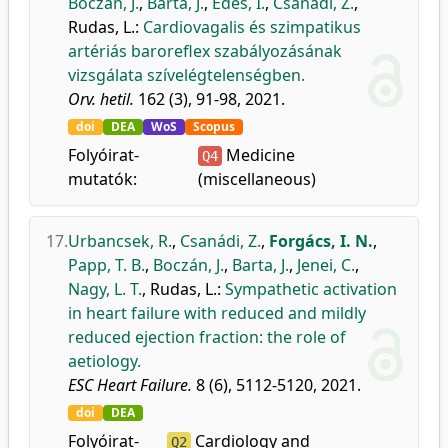
Boczán, J.
,
Barta, J.
,
Édes, I.
,
Csanádi, Z.
,
Rudas, L.
:
Cardiovagalis és szimpatikus
artériás baroreflex szabályozásának
vizsgálata szívelégtelenségben.
Orv. hetil.
162 (3), 91-98, 2021.
doi
DEA
WoS
Scopus
Folyóirat-
Medicine
Q4
mutatók:
(miscellaneous)
17.
Urbancsek, R.
,
Csanádi, Z.
,
Forgács, I. N.
,
Papp, T. B.
,
Boczán, J.
,
Barta, J.
,
Jenei, C.
,
Nagy, L. T.
,
Rudas, L.
:
Sympathetic activation
in heart failure with reduced and mildly
reduced ejection fraction: the role of
aetiology.
ESC Heart Failure.
8 (6), 5112-5120, 2021.
doi
DEA
Folyóirat-
Cardiology and
Q2