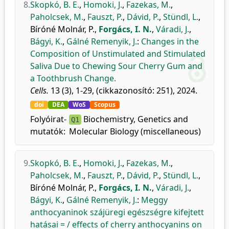
8.
Skopkó, B. E.
,
Homoki, J.
,
Fazekas, M.
,
Paholcsek, M.
,
Fauszt, P.
,
Dávid, P.
,
Stündl, L.
,
Bíróné Molnár, P.
,
Forgács, I. N.
,
Váradi, J.
,
Bágyi, K.
,
Gálné Remenyik, J.
:
Changes in the
Composition of Unstimulated and Stimulated
Saliva Due to Chewing Sour Cherry Gum and
a Toothbrush Change.
Cells.
13 (3), 1-29, (cikkazonosító: 251), 2024.
doi
DEA
WoS
Scopus
Folyóirat-
Biochemistry, Genetics and
Q1
mutatók:
Molecular Biology (miscellaneous)
9.
Skopkó, B. E.
,
Homoki, J.
,
Fazekas, M.
,
Paholcsek, M.
,
Fauszt, P.
,
Dávid, P.
,
Stündl, L.
,
Bíróné Molnár, P.
,
Forgács, I. N.
,
Váradi, J.
,
Bágyi, K.
,
Gálné Remenyik, J.
:
Meggy
anthocyaninok szájüregi egészségre kifejtett
hatásai = / effects of cherry anthocyanins on