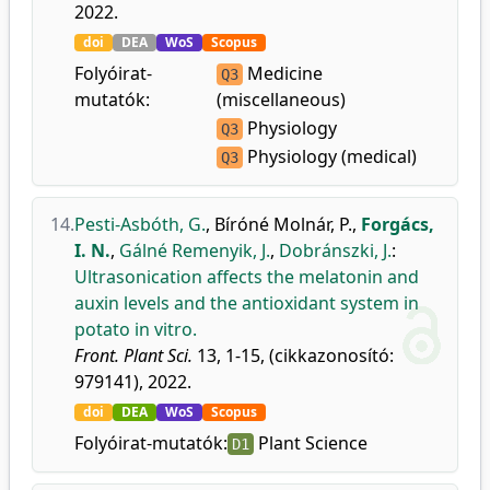
2022.
doi
DEA
WoS
Scopus
Folyóirat-
Medicine
Q3
mutatók:
(miscellaneous)
Physiology
Q3
Physiology (medical)
Q3
14.
Pesti-Asbóth, G.
,
Bíróné Molnár, P.
,
Forgács,
I. N.
,
Gálné Remenyik, J.
,
Dobránszki, J.
:
Ultrasonication affects the melatonin and
auxin levels and the antioxidant system in
potato in vitro.
Front. Plant Sci.
13, 1-15, (cikkazonosító:
979141), 2022.
doi
DEA
WoS
Scopus
Folyóirat-mutatók:
Plant Science
D1