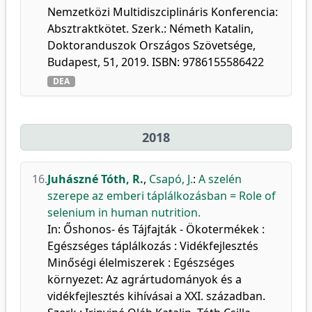
Nemzetközi Multidiszciplináris Konferencia:
Absztraktkötet. Szerk.: Németh Katalin,
Doktoranduszok Országos Szövetsége,
Budapest, 51, 2019. ISBN: 9786155586422
DEA
2018
16.
Juhászné Tóth, R.
,
Csapó, J.
:
A szelén
szerepe az emberi táplálkozásban = Role of
selenium in human nutrition.
In: Őshonos- és Tájfajták - Ökotermékek :
Egészséges táplálkozás : Vidékfejlesztés
Minőségi élelmiszerek : Egészséges
környezet: Az agrártudományok és a
vidékfejlesztés kihívásai a XXI. században.