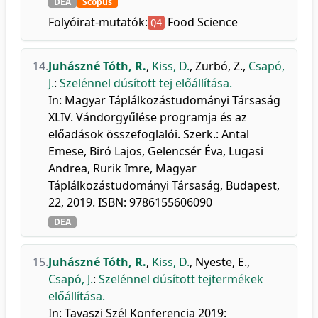
DEA
Scopus
Folyóirat-mutatók:
Food Science
Q4
14.
Juhászné Tóth, R.
,
Kiss, D.
,
Zurbó, Z.
,
Csapó,
J.
:
Szelénnel dúsított tej előállítása.
In: Magyar Táplálkozástudományi Társaság
XLIV. Vándorgyűlése programja és az
előadások összefoglalói. Szerk.: Antal
Emese, Biró Lajos, Gelencsér Éva, Lugasi
Andrea, Rurik Imre, Magyar
Táplálkozástudományi Társaság, Budapest,
22, 2019. ISBN: 9786155606090
DEA
15.
Juhászné Tóth, R.
,
Kiss, D.
,
Nyeste, E.
,
Csapó, J.
:
Szelénnel dúsított tejtermékek
előállítása.
In: Tavaszi Szél Konferencia 2019: