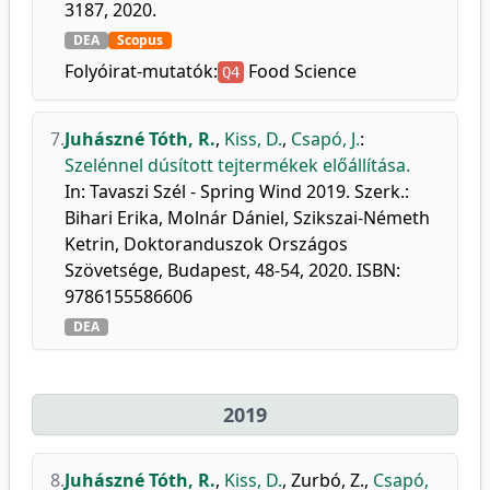
3187, 2020.
DEA
Scopus
Folyóirat-mutatók:
Food Science
Q4
7.
Juhászné Tóth, R.
,
Kiss, D.
,
Csapó, J.
:
Szelénnel dúsított tejtermékek előállítása.
In: Tavaszi Szél - Spring Wind 2019. Szerk.:
Bihari Erika, Molnár Dániel, Szikszai-Németh
Ketrin, Doktoranduszok Országos
Szövetsége, Budapest, 48-54, 2020. ISBN:
9786155586606
DEA
2019
8.
Juhászné Tóth, R.
,
Kiss, D.
,
Zurbó, Z.
,
Csapó,