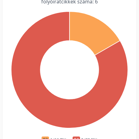
folyóiratcikkek száma: 6