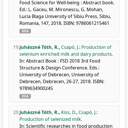
Food Science for Well-being : Abstract book.
Ed.: L. Gaceu, M. Mironescu, G. Mohan,
Lucia Blaga University of Sibiu Press, Sibiu,
Romania, 147, 2018. ISBN: 9786061215461
DEA
19.
Juhászné Tóth, R.
,
Csapó, J.
:
Production of
selenium enriched milk and dairy products.
In: Abstract Book : FSD 2018 3rd Food
Structure & Design Conference. Eds.:
University of Debrecen, University of
Debrecen, Debrecen, 26-27, 2018. ISBN:
9789634900245
DEA
20.
Juhászné Tóth, R.
,
Kiss, D.
,
Csapó, J.
:
Production of selenized milk.
In: Scientific researches in food production