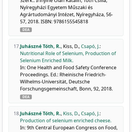
Szerk.: Irinyiné Oláh Katalin, Tóth Csilla,
Nyíregyházi Egyetem Műszaki és
Agrártudományi Intézet, Nyíregyháza, 56-
57, 2018. ISBN: 9786155545818
DEA
17.
Juhászné Tóth, R.
,
Kiss, D.
,
Csapó, J.
:
Nutritional Role of Selenium, Production of
Selenium Enriched Milk.
In: One Health and Food Safety Conference
Proceedings. Ed.: Rheinische Friedrich-
Wilhelms-Universität, Deutsche
Forschungsgemeinschaft, Bonn, 92, 2018.
DEA
18.
Juhászné Tóth, R.
,
Kiss, D.
,
Csapó, J.
:
Production of selenium enriched cheese.
In: 9th Central European Congress on Food,