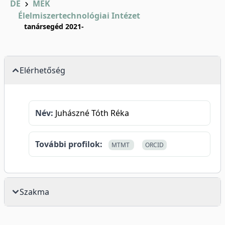
DE
MÉK
Élelmiszertechnológiai Intézet
tanársegéd 2021-
Elérhetőség
Név:
Juhászné Tóth Réka
További profilok:
MTMT
ORCID
Szakma