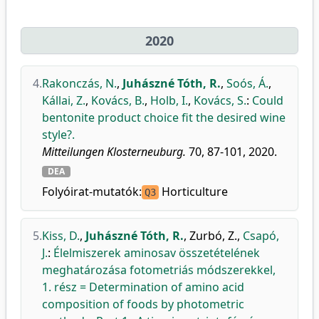
2020
4.
Rakonczás, N.
,
Juhászné Tóth, R.
,
Soós, Á.
,
Kállai, Z.
,
Kovács, B.
,
Holb, I.
,
Kovács, S.
:
Could
bentonite product choice fit the desired wine
style?.
Mitteilungen Klosterneuburg.
70, 87-101, 2020.
DEA
Folyóirat-mutatók:
Horticulture
Q3
5.
Kiss, D.
,
Juhászné Tóth, R.
,
Zurbó, Z.
,
Csapó,
J.
:
Élelmiszerek aminosav összetételének
meghatározása fotometriás módszerekkel,
1. rész = Determination of amino acid
composition of foods by photometric