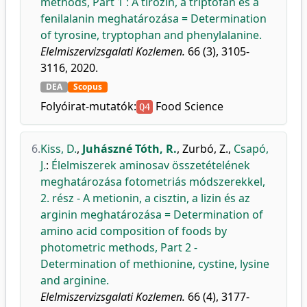
methods, Part 1 : A tirozin, a triptofán és a
fenilalanin meghatározása = Determination
of tyrosine, tryptophan and phenylalanine.
Elelmiszervizsgalati Kozlemen.
66 (3), 3105-
3116, 2020.
DEA
Scopus
Folyóirat-mutatók:
Food Science
Q4
6.
Kiss, D.
,
Juhászné Tóth, R.
,
Zurbó, Z.
,
Csapó,
J.
:
Élelmiszerek aminosav összetételének
meghatározása fotometriás módszerekkel,
2. rész - A metionin, a cisztin, a lizin és az
arginin meghatározása = Determination of
amino acid composition of foods by
photometric methods, Part 2 -
Determination of methionine, cystine, lysine
and arginine.
Elelmiszervizsgalati Kozlemen.
66 (4), 3177-