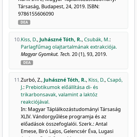
Társaság, Budapest, 24, 2019. ISBN:
9786155606090
DEA
10.
Kiss, D.
,
Juhászné Tóth, R.
,
Csubák, M.
:
Parlagfűmag olajtartalmának extrakciója.
Magyar Gyomkut. Tech.
20 (1), 93, 2019.
DEA
11.
Zurbó, Z.
,
Juhászné Tóth, R.
,
Kiss, D.
,
Csapó,
J.
:
Prebiotikumok előállítása di- és
trikarbonsavak, valamint a laktóz
reakciójával.
In: Magyar Táplálkozástudományi Társaság
XLIV. Vándorgyűlése programja és az
előadások összefoglalói. Szerk.: Antal
Emese, Biró Lajos, Gelencsér Éva, Lugasi