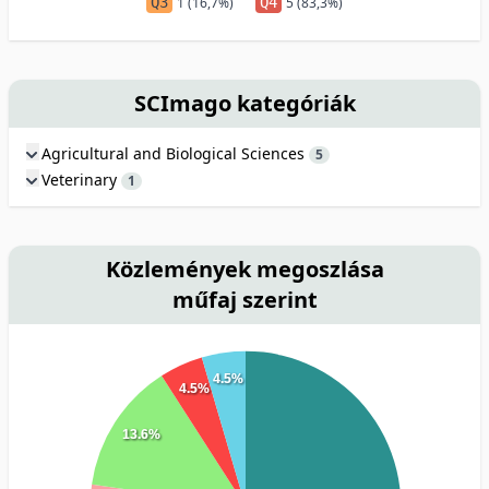
Q3
1 (16,7%)
Q4
5 (83,3%)
SCImago kategóriák
Agricultural and Biological Sciences
5
Veterinary
1
Közlemények megoszlása
műfaj szerint
4.5%
4.5%
13.6%