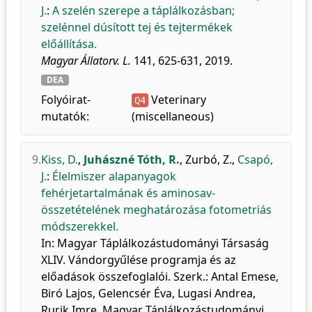
J.
:
A szelén szerepe a táplálkozásban;
szelénnel dúsított tej és tejtermékek
előállítása.
Magyar Állatorv. L.
141, 625-631, 2019.
DEA
Folyóirat-
Veterinary
Q4
mutatók:
(miscellaneous)
9.
Kiss, D.
,
Juhászné Tóth, R.
,
Zurbó, Z.
,
Csapó,
J.
:
Élelmiszer alapanyagok
fehérjetartalmának és aminosav-
összetételének meghatározása fotometriás
módszerekkel.
In: Magyar Táplálkozástudományi Társaság
XLIV. Vándorgyűlése programja és az
előadások összefoglalói. Szerk.: Antal Emese,
Biró Lajos, Gelencsér Éva, Lugasi Andrea,
Rurik Imre, Magyar Táplálkozástudományi