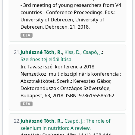
- 3rd meeting of young researchers from V4
countries - Conference Proceedings. Eds.:
University of Debrecen, University of
Debrecen, Debrecen, 21, 2018.
DEA
21.
Juhászné Tóth, R.
,
Kiss, D.
,
Csapó, J.
:
Szelénes tej előállítása.
In: Tavaszi szél konferencia 2018
Nemzetközi multidiszciplináris konferencia :
Absztraktkötet. Szerk.: Keresztes Gábor,
Doktoranduszok Országos Szövetsége,
Budapest, 63, 2018. ISBN: 9786155586262
DEA
22.
Juhászné Tóth, R.
,
Csapó, J.
:
The role of
selenium in nutrition: A review.