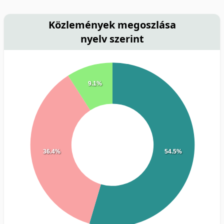
Közlemények megoszlása
nyelv szerint
9.1%
36.4%
54.5%