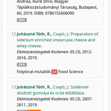
Andrea, Rurik Imre, Magyar
Táplálkozástudományi Társaság, Budapest,
60, 2019. ISBN: 9786155606090
DEA
12.
Juhászné Tóth, R.
,
Csapó, J.
:
Preparation of
selenium enriched smearcase cheese and
whey cheese.
Elelmiszervizsgalati Kozlemen.
65 (3), 2612-
2616, 2019.
DEA
Folyóirat-mutatók:
Food Science
Q4
13.
Juhászné Tóth, R.
,
Csapó, J.
:
Szelénnel
dúsított gomolya és orda előállítása.
Elelmiszervizsgalati Kozlemen.
65 (3), 2607-
2611, 2019.