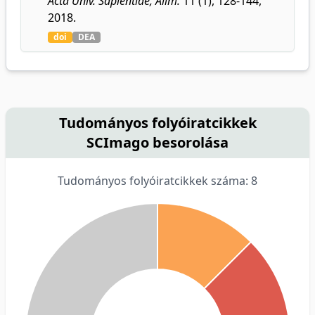
Acta Univ. Sapientiae, Alim.
11 (1), 128-144,
2018.
doi
DEA
Tudományos folyóiratcikkek
SCImago besorolása
Tudományos folyóiratcikkek száma: 8