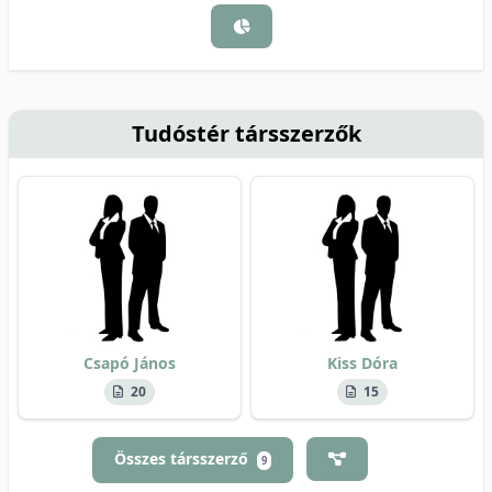
Tudóstér társszerzők
Csapó János
Kiss Dóra
20
15
Összes társszerző
9