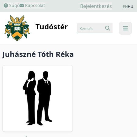
Súgó
Kapcsolat
Bejelentkezés
EN
HU
Tudóstér
Keresés
menu
Juhászné Tóth Réka