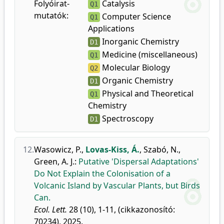
Folyóirat-
Catalysis
Q1
mutatók:
Computer Science
Q1
Applications
Inorganic Chemistry
D1
Medicine (miscellaneous)
Q1
Molecular Biology
Q2
Organic Chemistry
D1
Physical and Theoretical
Q1
Chemistry
Spectroscopy
D1
12.
Wasowicz, P.
,
Lovas-Kiss, Á.
,
Szabó, N.
,
Green, A. J.
:
Putative 'Dispersal Adaptations'
Do Not Explain the Colonisation of a
Volcanic Island by Vascular Plants, but Birds
Can.
Ecol. Lett.
28 (10), 1-11, (cikkazonosító:
70234), 2025.