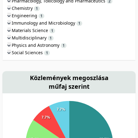
Pharmacology, Toxicology and Pharmaceutics
2
Chemistry
1
Engineering
1
Immunology and Microbiology
1
Materials Science
1
Multidisciplinary
1
Physics and Astronomy
1
Social Sciences
1
Közlemények megoszlása
műfaj szerint
7.7%
7.7%