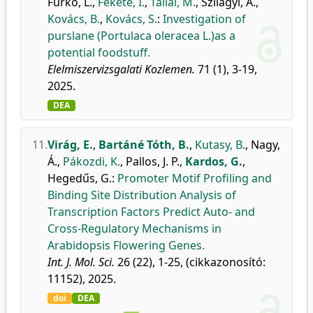
Furkó, L.
,
Fekete, I.
,
Tállai, M.
,
Szilágyi, A.
,
Kovács, B.
,
Kovács, S.
:
Investigation of
purslane (Portulaca oleracea L.)as a
potential foodstuff.
Elelmiszervizsgalati Kozlemen.
71 (1), 3-19,
2025.
DEA
11.
Virág, E.
,
Bartáné Tóth, B.
,
Kutasy, B.
,
Nagy,
Á.
,
Pákozdi, K.
,
Pallos, J. P.
,
Kardos, G.
,
Hegedűs, G.
:
Promoter Motif Profiling and
Binding Site Distribution Analysis of
Transcription Factors Predict Auto- and
Cross-Regulatory Mechanisms in
Arabidopsis Flowering Genes.
Int. J. Mol. Sci.
26 (22), 1-25, (cikkazonosító:
11152), 2025.
doi
DEA