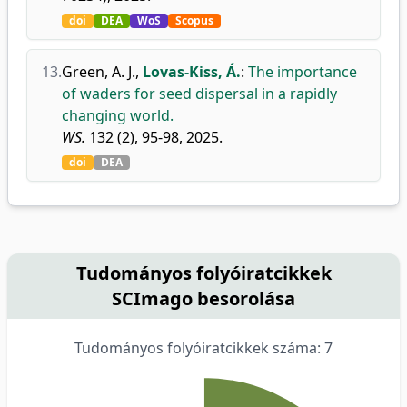
doi
DEA
WoS
Scopus
13.
Green, A. J.
,
Lovas-Kiss, Á.
:
The importance
of waders for seed dispersal in a rapidly
changing world.
WS.
132 (2), 95-98, 2025.
doi
DEA
Tudományos folyóiratcikkek
SCImago besorolása
Tudományos folyóiratcikkek száma: 7