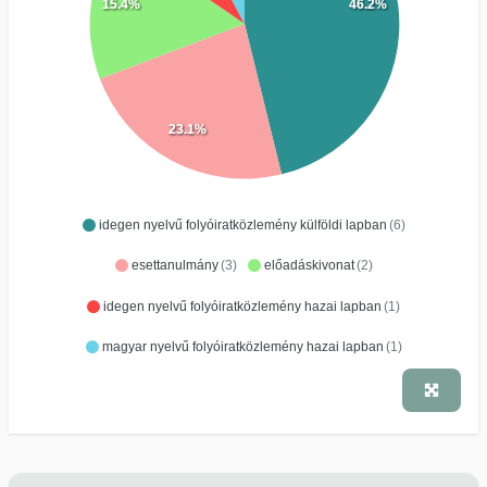
15.4%
46.2%
23.1%
idegen nyelvű folyóiratközlemény külföldi lapban
(6)
esettanulmány
(3)
előadáskivonat
(2)
idegen nyelvű folyóiratközlemény hazai lapban
(1)
magyar nyelvű folyóiratközlemény hazai lapban
(1)