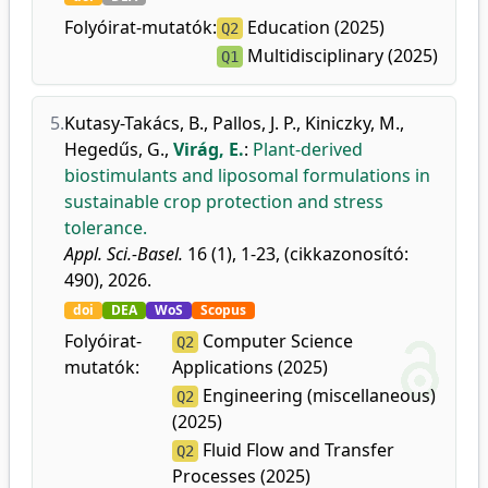
Folyóirat-mutatók:
Education (2025)
Q2
Multidisciplinary (2025)
Q1
5.
Kutasy-Takács, B.
,
Pallos, J. P.
,
Kiniczky, M.
,
Hegedűs, G.
,
Virág, E.
:
Plant-derived
biostimulants and liposomal formulations in
sustainable crop protection and stress
tolerance.
Appl. Sci.-Basel.
16 (1), 1-23, (cikkazonosító:
490), 2026.
doi
DEA
WoS
Scopus
Folyóirat-
Computer Science
Q2
mutatók:
Applications (2025)
Engineering (miscellaneous)
Q2
(2025)
Fluid Flow and Transfer
Q2
Processes (2025)