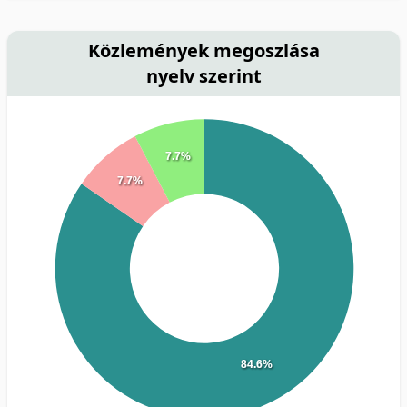
Közlemények megoszlása
nyelv szerint
7.7%
7.7%
84.6%