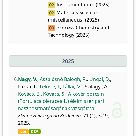
Instrumentation (2025)
Q2
Materials Science
Q2
(miscellaneous) (2025)
Process Chemistry and
Q3
Technology (2025)
2025
6.
Nagy, V.
,
Aszalósné Balogh, R.
,
Ungai, D.
,
Furkó, L.
,
Fekete, I.
,
Tállai, M.
,
Szilágyi, A.
,
Kovács, B.
,
Kovács, S.
:
A kövér porcsin
(Portulaca oleracea L.) élelmiszeripari
hasznosíthatóságának vizsgálata.
Elelmiszervizsgalati Kozlemen.
71 (1), 3-19,
2025.
doi
DEA