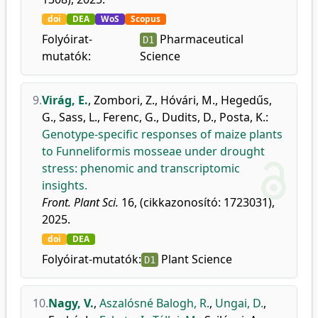
doi
DEA
WoS
Scopus
Folyóirat-
Pharmaceutical
D1
mutatók:
Science
9.
Virág, E.
,
Zombori, Z.
,
Hóvári, M.
,
Hegedűs,
G.
,
Sass, L.
,
Ferenc, G.
,
Dudits, D.
,
Posta, K.
:
Genotype-specific responses of maize plants
to Funneliformis mosseae under drought
stress: phenomic and transcriptomic
insights.
Front. Plant Sci.
16, (cikkazonosító: 1723031),
2025.
doi
DEA
Folyóirat-mutatók:
Plant Science
D1
10.
Nagy, V.
,
Aszalósné Balogh, R.
,
Ungai, D.
,