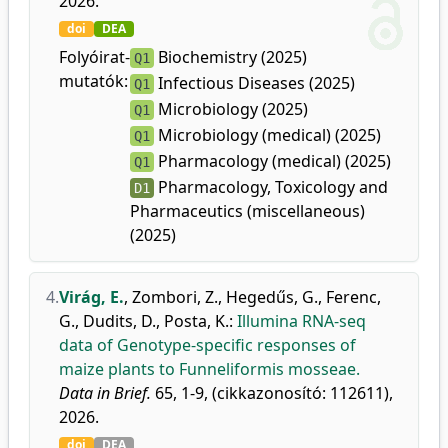
2026.
doi
DEA
Folyóirat-
Biochemistry (2025)
Q1
mutatók:
Infectious Diseases (2025)
Q1
Microbiology (2025)
Q1
Microbiology (medical) (2025)
Q1
Pharmacology (medical) (2025)
Q1
Pharmacology, Toxicology and
D1
Pharmaceutics (miscellaneous)
(2025)
4.
Virág, E.
,
Zombori, Z.
,
Hegedűs, G.
,
Ferenc,
G.
,
Dudits, D.
,
Posta, K.
:
Illumina RNA-seq
data of Genotype-specific responses of
maize plants to Funneliformis mosseae.
Data in Brief.
65, 1-9, (cikkazonosító: 112611),
2026.
doi
DEA