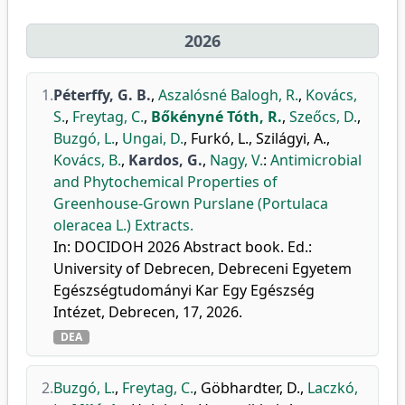
2026
1.
Péterffy, G. B.
,
Aszalósné Balogh, R.
,
Kovács,
S.
,
Freytag, C.
,
Bőkényné Tóth, R.
,
Szeőcs, D.
,
Buzgó, L.
,
Ungai, D.
,
Furkó, L.
,
Szilágyi, A.
,
Kovács, B.
,
Kardos, G.
,
Nagy, V.
:
Antimicrobial
and Phytochemical Properties of
Greenhouse-Grown Purslane (Portulaca
oleracea L.) Extracts.
In: DOCIDOH 2026 Abstract book. Ed.:
University of Debrecen, Debreceni Egyetem
Egészségtudományi Kar Egy Egészség
Intézet, Debrecen, 17, 2026.
DEA
2.
Buzgó, L.
,
Freytag, C.
,
Göbhardter, D.
,
Laczkó,