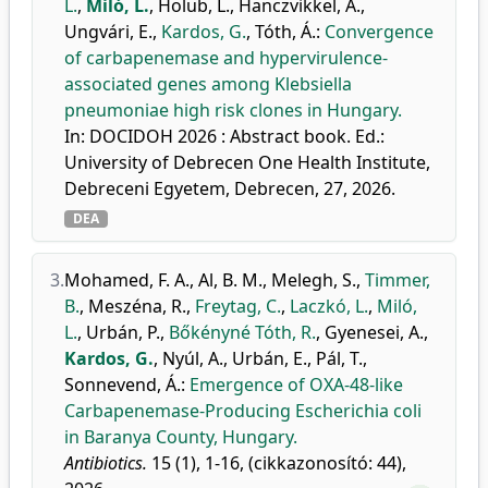
L.
,
Miló, L.
,
Holub, L.
,
Hanczvikkel, A.
,
Ungvári, E.
,
Kardos, G.
,
Tóth, Á.
:
Convergence
of carbapenemase and hypervirulence-
associated genes among Klebsiella
pneumoniae high risk clones in Hungary.
In: DOCIDOH 2026 : Abstract book. Ed.:
University of Debrecen One Health Institute,
Debreceni Egyetem, Debrecen, 27, 2026.
DEA
3.
Mohamed, F. A.
,
Al, B. M.
,
Melegh, S.
,
Timmer,
B.
,
Meszéna, R.
,
Freytag, C.
,
Laczkó, L.
,
Miló,
L.
,
Urbán, P.
,
Bőkényné Tóth, R.
,
Gyenesei, A.
,
Kardos, G.
,
Nyúl, A.
,
Urbán, E.
,
Pál, T.
,
Sonnevend, Á.
:
Emergence of OXA-48-like
Carbapenemase-Producing Escherichia coli
in Baranya County, Hungary.
Antibiotics.
15 (1), 1-16, (cikkazonosító: 44),