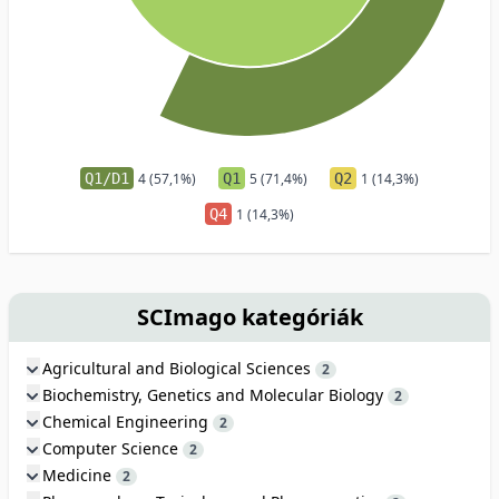
Q1/D1
4 (57,1%)
Q1
5 (71,4%)
Q2
1 (14,3%)
Q4
1 (14,3%)
SCImago kategóriák
Agricultural and Biological Sciences
2
Biochemistry, Genetics and Molecular Biology
2
Chemical Engineering
2
Computer Science
2
Medicine
2