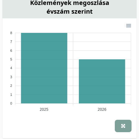
Közlemények megoszlása
évszám szerint
8
7
6
5
4
3
2
1
0
2025
2026