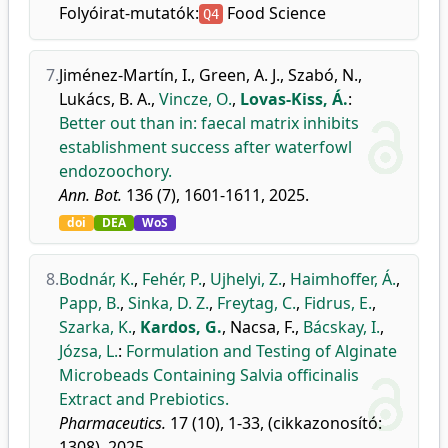
Folyóirat-mutatók:
Food Science
Q4
7.
Jiménez-Martín, I.
,
Green, A. J.
,
Szabó, N.
,
Lukács, B. A.
,
Vincze, O.
,
Lovas-Kiss, Á.
:
Better out than in: faecal matrix inhibits
establishment success after waterfowl
endozoochory.
Ann. Bot.
136 (7), 1601-1611, 2025.
doi
DEA
WoS
8.
Bodnár, K.
,
Fehér, P.
,
Ujhelyi, Z.
,
Haimhoffer, Á.
,
Papp, B.
,
Sinka, D. Z.
,
Freytag, C.
,
Fidrus, E.
,
Szarka, K.
,
Kardos, G.
,
Nacsa, F.
,
Bácskay, I.
,
Józsa, L.
:
Formulation and Testing of Alginate
Microbeads Containing Salvia officinalis
Extract and Prebiotics.
Pharmaceutics.
17 (10), 1-33, (cikkazonosító:
1308), 2025.