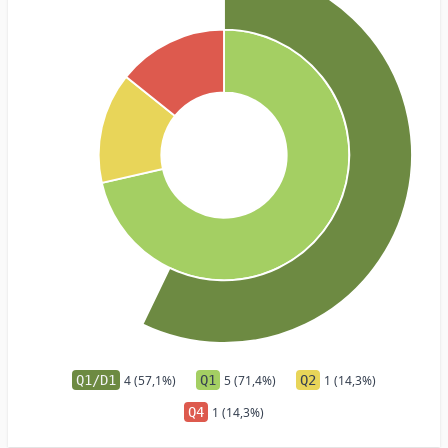
Q1/D1
4 (57,1%)
Q1
5 (71,4%)
Q2
1 (14,3%)
Q4
1 (14,3%)