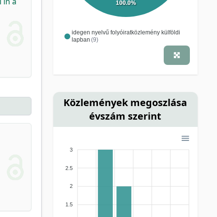
 in a
100.0%
idegen nyelvű folyóiratközlemény külföldi
lapban
(9)
Közlemények megoszlása
évszám szerint
3
2.5
2
1.5