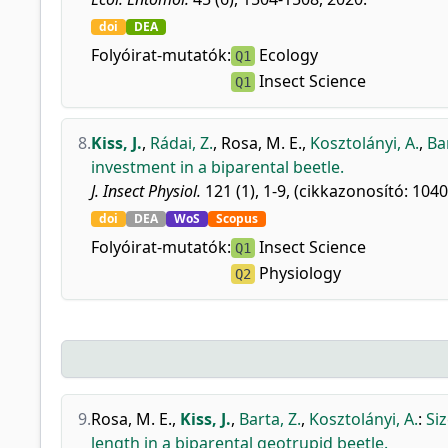
doi
DEA
Folyóirat-mutatók:
Ecology
Q1
Insect Science
Q1
8.
Kiss, J.
,
Rádai, Z.
,
Rosa, M. E.
,
Kosztolányi, A.
,
Bar
investment in a biparental beetle.
J. Insect Physiol.
121 (1), 1-9, (cikkazonosító: 1040
doi
DEA
WoS
Scopus
Folyóirat-mutatók:
Insect Science
Q1
Physiology
Q2
9.
Rosa, M. E.
,
Kiss, J.
,
Barta, Z.
,
Kosztolányi, A.
:
Si
length in a biparental geotrupid beetle.