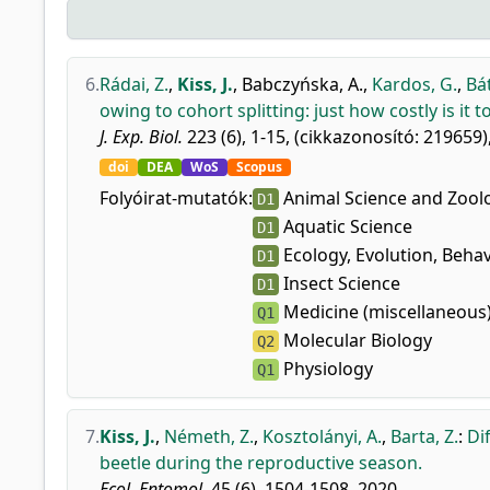
6.
Rádai, Z.
,
Kiss, J.
,
Babczyńska, A.
,
Kardos, G.
,
Bát
owing to cohort splitting: just how costly is it t
J. Exp. Biol.
223 (6), 1-15, (cikkazonosító: 219659)
doi
DEA
WoS
Scopus
Folyóirat-mutatók:
Animal Science and Zool
D1
Aquatic Science
D1
Ecology, Evolution, Beha
D1
Insect Science
D1
Medicine (miscellaneous
Q1
Molecular Biology
Q2
Physiology
Q1
7.
Kiss, J.
,
Németh, Z.
,
Kosztolányi, A.
,
Barta, Z.
:
Di
beetle during the reproductive season.
Ecol. Entomol.
45 (6), 1504-1508, 2020.