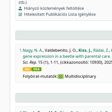
stb.)
Hiányzó közlemények feltöltése
Hitelesített Publikációs Lista igénylése
1.
Nagy, N. A.
,
Valdebenito, J. O.
,
Kiss, J.
,
Rádai, Z.
,
gene expression in a beetle with parental care.
Sci. Rep.
15 (1), 1-11, (cikkazonosító: 10930), 202
doi
DEA
Folyóirat-mutatók:
Multidisciplinary
Q1