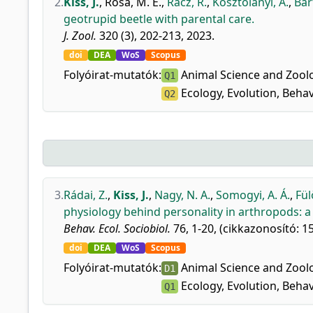
2.
Kiss, J.
,
Rosa, M. E.
,
Rácz, R.
,
Kosztolányi, A.
,
Bar
geotrupid beetle with parental care.
J. Zool.
320 (3), 202-213, 2023.
doi
DEA
WoS
Scopus
Folyóirat-mutatók:
Animal Science and Zool
Q1
Ecology, Evolution, Beha
Q2
3.
Rádai, Z.
,
Kiss, J.
,
Nagy, N. A.
,
Somogyi, A. Á.
,
Fül
physiology behind personality in arthropods: a
Behav. Ecol. Sociobiol.
76, 1-20, (cikkazonosító: 15
doi
DEA
WoS
Scopus
Folyóirat-mutatók:
Animal Science and Zool
D1
Ecology, Evolution, Beha
Q1