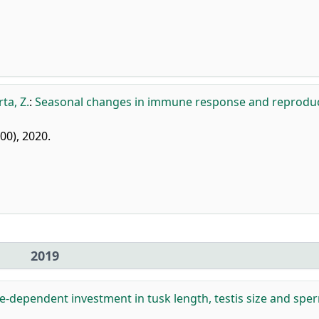
ta, Z.
:
Seasonal changes in immune response and reproduc
00), 2020.
2019
ze-dependent investment in tusk length, testis size and spe