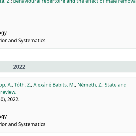
ta, Z.
:
Behavioural repertoire and the effect of male removal
ogy
vior and Systematics
2022
öp, A.
,
Tóth, Z.
,
Alexáné Babits, M.
,
Németh, Z.
:
State and
 review.
0), 2022.
ogy
vior and Systematics