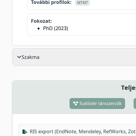
További profilok:
MTMT
Fokozat:
PhD (2023)
Szakma
Telje
Tudóstér társszerzők
RIS export (EndNote, Mendeley, RefWorks, Zo