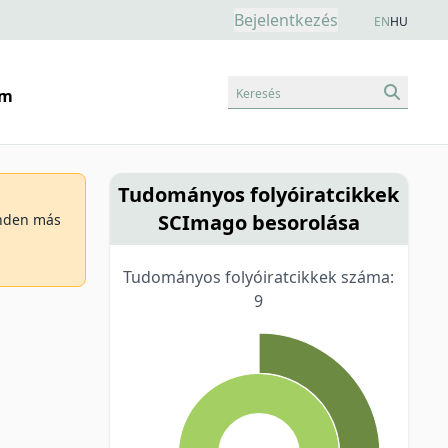
Bejelentkezés
EN
HU
Keresés
am
Tudományos folyóiratcikkek
SCImago besorolása
minden más
Tudományos folyóiratcikkek száma:
9