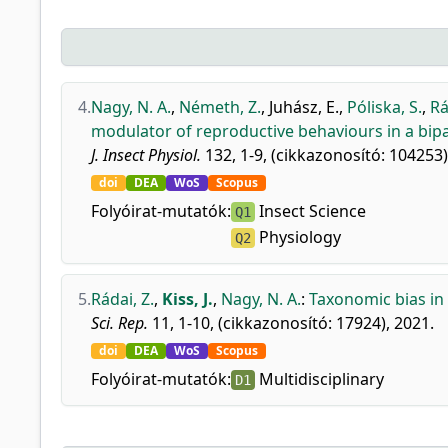
4.
Nagy, N. A.
,
Németh, Z.
,
Juhász, E.
,
Póliska, S.
,
Rá
modulator of reproductive behaviours in a bipa
J. Insect Physiol.
132, 1-9, (cikkazonosító: 104253)
doi
DEA
WoS
Scopus
Folyóirat-mutatók:
Insect Science
Q1
Physiology
Q2
5.
Rádai, Z.
,
Kiss, J.
,
Nagy, N. A.
:
Taxonomic bias in
Sci. Rep.
11, 1-10, (cikkazonosító: 17924), 2021.
doi
DEA
WoS
Scopus
Folyóirat-mutatók:
Multidisciplinary
D1