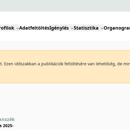
rofilok
Adatfeltöltés
Igénylés
Statisztika
Organogr
art. Ezen időszakban a publikációk feltöltésére van lehetőség, de 
Tanszék
 2025-