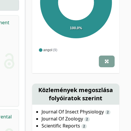
ment
100.0%
angol
(9)
Közlemények megoszlása
folyóiratok szerint
Journal Of Insect Physiology
2
rental
Journal Of Zoology
2
Scientific Reports
2