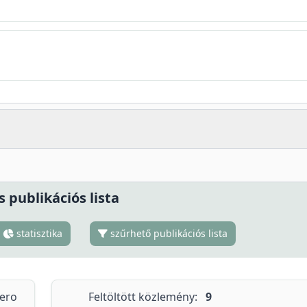
s publikációs lista
statisztika
szűrhető publikációs lista
tero
Feltöltött közlemény:
9