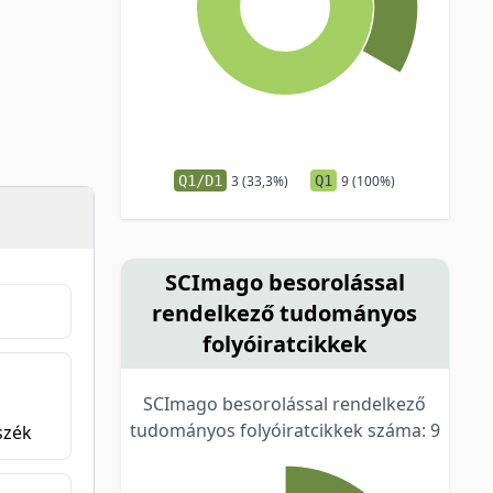
Q1/D1
3 (33,3%)
Q1
9 (100%)
SCImago besorolással
rendelkező tudományos
folyóiratcikkek
SCImago besorolással rendelkező
tudományos folyóiratcikkek száma: 9
szék