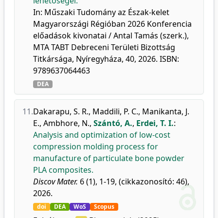
lehetőségei.
In: Műszaki Tudomány az Észak-kelet
Magyarországi Régióban 2026 Konferencia
előadások kivonatai / Antal Tamás (szerk.),
MTA TABT Debreceni Területi Bizottság
Titkársága, Nyíregyháza, 40, 2026. ISBN:
9789637064463
DEA
11.
Dakarapu, S. R.
,
Maddili, P. C.
,
Manikanta, J.
E.
,
Ambhore, N.
,
Szántó, A.
,
Erdei, T. I.
:
Analysis and optimization of low-cost
compression molding process for
manufacture of particulate bone powder
PLA composites.
Discov Mater.
6 (1), 1-19, (cikkazonosító: 46),
2026.
doi
DEA
WoS
Scopus