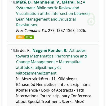
18.
Máté, D.
,
Mannheim, V.
,
Mátrai, N.
:
A
Systematic Bibliometric Review and
Visualization of the Intersection between
Lean Management and Industrial
Revolutions.
Proc Computer Sci.
277, 1357-1368, 2026.
doi
DEA
19.
Erdei, R.
,
Nagyné Kondor, R.
:
Attitudes
toward Mathematics, Performance and
Change Management = Matematikai
attitűdök, teljesítmény és
változásmenedzsment.
In: Absztraktkötet - 11. Különleges
Bánásmód Nemzetközi Interdiszciplináris
Konferencia / Book of Abstracts - 11th
International Interdisciplinary Conference
about Special Treatment. Szerk.: Mező