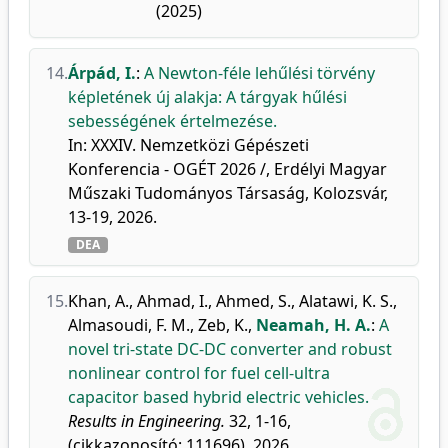
(2025)
14.
Árpád, I.
:
A Newton-féle lehűlési törvény
képletének új alakja: A tárgyak hűlési
sebességének értelmezése.
In: XXXIV. Nemzetközi Gépészeti
Konferencia - OGÉT 2026 /, Erdélyi Magyar
Műszaki Tudományos Társaság, Kolozsvár,
13-19, 2026.
DEA
15.
Khan, A.
,
Ahmad, I.
,
Ahmed, S.
,
Alatawi, K. S.
,
Almasoudi, F. M.
,
Zeb, K.
,
Neamah, H. A.
:
A
novel tri-state DC-DC converter and robust
nonlinear control for fuel cell-ultra
capacitor based hybrid electric vehicles.
Results in Engineering.
32, 1-16,
(cikkazonosító: 111696), 2026.