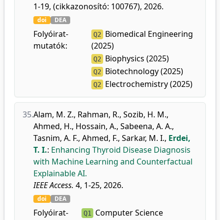
1-19, (cikkazonosító: 100767), 2026.
doi
DEA
Folyóirat-
Biomedical Engineering
Q2
mutatók:
(2025)
Biophysics (2025)
Q2
Biotechnology (2025)
Q2
Electrochemistry (2025)
Q2
35.
Alam, M. Z.
,
Rahman, R.
,
Sozib, H. M.
,
Ahmed, H.
,
Hossain, A.
,
Sabeena, A. A.
,
Tasnim, A. F.
,
Ahmed, F.
,
Sarkar, M. I.
,
Erdei,
T. I.
:
Enhancing Thyroid Disease Diagnosis
with Machine Learning and Counterfactual
Explainable AI.
IEEE Access.
4, 1-25, 2026.
doi
DEA
Folyóirat-
Computer Science
Q1