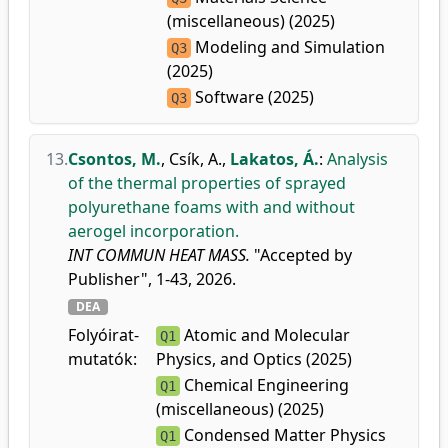
(miscellaneous) (2025)
Modeling and Simulation
Q3
(2025)
Software (2025)
Q3
13.
Csontos, M.
,
Csík, A.
,
Lakatos, Á.
:
Analysis
of the thermal properties of sprayed
polyurethane foams with and without
aerogel incorporation.
INT COMMUN HEAT MASS.
"Accepted by
Publisher", 1-43, 2026.
DEA
Folyóirat-
Atomic and Molecular
Q1
mutatók:
Physics, and Optics (2025)
Chemical Engineering
Q1
(miscellaneous) (2025)
Condensed Matter Physics
Q1