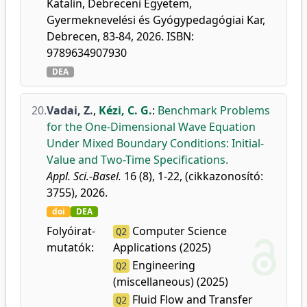
Katalin, Debreceni Egyetem,
Gyermeknevelési és Gyógypedagógiai Kar,
Debrecen, 83-84, 2026. ISBN:
9789634907930
DEA
20.
Vadai, Z.
,
Kézi, C. G.
:
Benchmark Problems
for the One-Dimensional Wave Equation
Under Mixed Boundary Conditions: Initial-
Value and Two-Time Specifications.
Appl. Sci.-Basel.
16 (8), 1-22, (cikkazonosító:
3755), 2026.
doi
DEA
Folyóirat-
Computer Science
Q2
mutatók:
Applications (2025)
Engineering
Q2
(miscellaneous) (2025)
Fluid Flow and Transfer
Q2