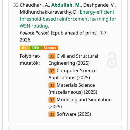
32.
Chaudhari, A.
,
Abdullah, M.
,
Deshpande, V.
,
Midhunchakkaravarthy, D.
:
Energy-efficient
threshold-based reinforcement learning for
WSN routing.
Pollack Period.
[Epub ahead of print], 1-7,
2026.
doi
DEA
Scopus
Folyóirat-
Civil and Structural
Q3
mutatók:
Engineering (2025)
Computer Science
Q3
Applications (2025)
Materials Science
Q3
(miscellaneous) (2025)
Modeling and Simulation
Q3
(2025)
Software (2025)
Q3