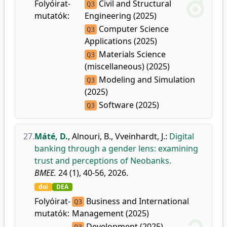
Folyóirat-
Civil and Structural
Q3
mutatók:
Engineering (2025)
Computer Science
Q3
Applications (2025)
Materials Science
Q3
(miscellaneous) (2025)
Modeling and Simulation
Q3
(2025)
Software (2025)
Q3
27.
Máté, D.
,
Alnouri, B.
,
Vveinhardt, J.
:
Digital
banking through a gender lens: examining
trust and perceptions of Neobanks.
BMEE.
24 (1), 40-56, 2026.
doi
DEA
Folyóirat-
Business and International
Q3
mutatók:
Management (2025)
Development (2025)