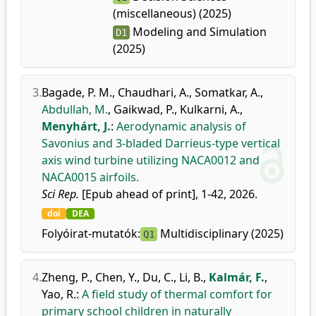
(miscellaneous) (2025)
Modeling and Simulation
D1
(2025)
3.
Bagade, P. M.
,
Chaudhari, A.
,
Somatkar, A.
,
Abdullah, M.
,
Gaikwad, P.
,
Kulkarni, A.
,
Menyhárt, J.
:
Aerodynamic analysis of
Savonius and 3-bladed Darrieus-type vertical
axis wind turbine utilizing NACA0012 and
NACA0015 airfoils.
Sci Rep.
[Epub ahead of print], 1-42, 2026.
doi
DEA
Folyóirat-mutatók:
Multidisciplinary (2025)
Q1
4.
Zheng, P.
,
Chen, Y.
,
Du, C.
,
Li, B.
,
Kalmár, F.
,
Yao, R.
:
A field study of thermal comfort for
primary school children in naturally