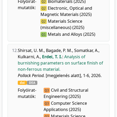
Folyóirat-
Biomaterials (2025)
Q2
mutatók:
Electronic, Optical and
Q2
Magnetic Materials (2025)
Materials Science
Q2
(miscellaneous) (2025)
Metals and Alloys (2025)
Q1
12.
Shirsat, U. M.
,
Bagade, P. M.
,
Somatkar, A.
,
Kulkarni, A.
,
Erdei, T. I.
:
Analysis of
burnishing parameters on surface finish of
non-ferrous material.
Pollack Period.
[megjelenés alatt], 1-6, 2026.
doi
DEA
Folyóirat-
Civil and Structural
Q3
mutatók:
Engineering (2025)
Computer Science
Q3
Applications (2025)
Materials Science
Q3