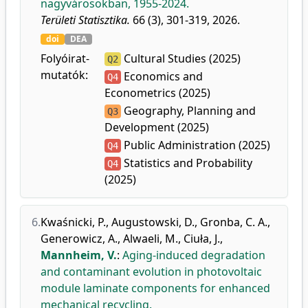
nagyvárosokban, 1955-2024.
Területi Statisztika.
66 (3), 301-319, 2026.
doi
DEA
Folyóirat-
Cultural Studies (2025)
Q2
mutatók:
Economics and
Q4
Econometrics (2025)
Geography, Planning and
Q3
Development (2025)
Public Administration (2025)
Q4
Statistics and Probability
Q4
(2025)
6.
Kwaśnicki, P.
,
Augustowski, D.
,
Gronba, C. A.
,
Generowicz, A.
,
Alwaeli, M.
,
Ciuła, J.
,
Mannheim, V.
:
Aging-induced degradation
and contaminant evolution in photovoltaic
module laminate components for enhanced
mechanical recycling.