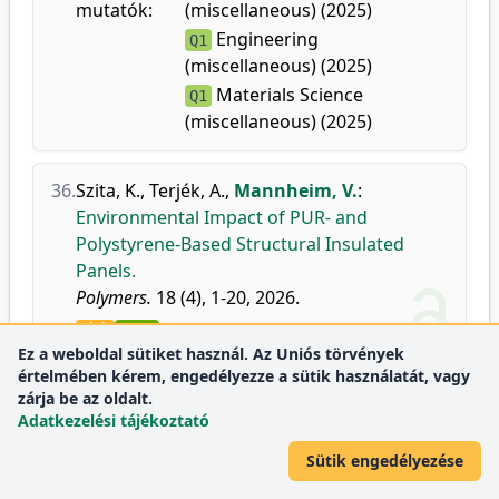
mutatók:
(miscellaneous) (2025)
Engineering
Q1
(miscellaneous) (2025)
Materials Science
Q1
(miscellaneous) (2025)
36.
Szita, K.
,
Terjék, A.
,
Mannheim, V.
:
Environmental Impact of PUR- and
Polystyrene-Based Structural Insulated
Panels.
Polymers.
18 (4), 1-20, 2026.
doi
DEA
Ez a weboldal sütiket használ. Az Uniós törvények
Folyóirat-
Chemistry
Q1
értelmében kérem, engedélyezze a sütik használatát, vagy
mutatók:
(miscellaneous) (2025)
zárja be az oldalt.
Polymers and Plastics
Q1
Adatkezelési tájékoztató
(2025)
Sütik engedélyezése