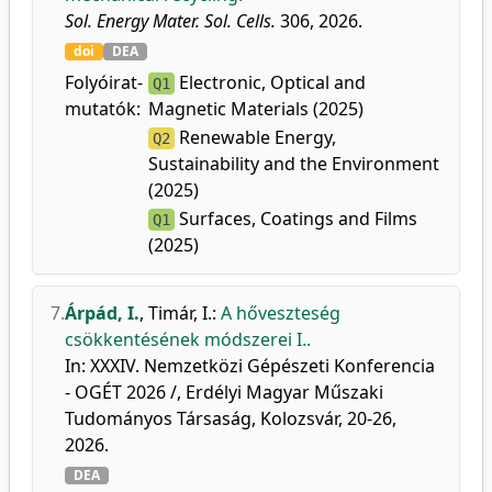
Sol. Energy Mater. Sol. Cells.
306, 2026.
doi
DEA
Folyóirat-
Electronic, Optical and
Q1
mutatók:
Magnetic Materials (2025)
Renewable Energy,
Q2
Sustainability and the Environment
(2025)
Surfaces, Coatings and Films
Q1
(2025)
7.
Árpád, I.
,
Timár, I.
:
A hőveszteség
csökkentésének módszerei I..
In: XXXIV. Nemzetközi Gépészeti Konferencia
- OGÉT 2026 /, Erdélyi Magyar Műszaki
Tudományos Társaság, Kolozsvár, 20-26,
2026.
DEA