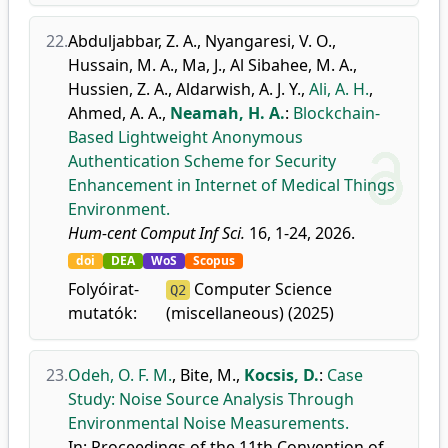
22.
Abduljabbar, Z. A.
,
Nyangaresi, V. O.
,
Hussain, M. A.
,
Ma, J.
,
Al Sibahee, M. A.
,
Hussien, Z. A.
,
Aldarwish, A. J. Y.
,
Ali, A. H.
,
Ahmed, A. A.
,
Neamah, H. A.
:
Blockchain-
Based Lightweight Anonymous
Authentication Scheme for Security
Enhancement in Internet of Medical Things
Environment.
Hum-cent Comput Inf Sci.
16, 1-24, 2026.
doi
DEA
WoS
Scopus
Folyóirat-
Computer Science
Q2
mutatók:
(miscellaneous) (2025)
23.
Odeh, O. F. M.
,
Bite, M.
,
Kocsis, D.
:
Case
Study: Noise Source Analysis Through
Environmental Noise Measurements.
In: Proceedings of the 11th Convention of