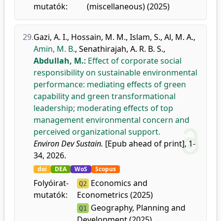
mutatók:
(miscellaneous) (2025)
29.
Gazi, A. I.
,
Hossain, M. M.
,
Islam, S.
,
Al, M. A.
,
Amin, M. B.
,
Senathirajah, A. R. B. S.
,
Abdullah, M.
:
Effect of corporate social
responsibility on sustainable environmental
performance: mediating effects of green
capability and green transformational
leadership; moderating effects of top
management environmental concern and
perceived organizational support.
Environ Dev Sustain.
[Epub ahead of print], 1-
34, 2026.
doi
DEA
WoS
Scopus
Folyóirat-
Economics and
Q2
mutatók:
Econometrics (2025)
Geography, Planning and
Q1
Development (2025)