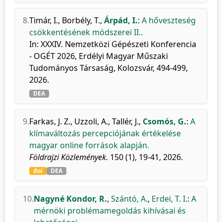
8.
Timár, I.
,
Borbély, T.
,
Árpád, I.
:
A hőveszteség
csökkentésének módszerei II..
In: XXXIV. Nemzetközi Gépészeti Konferencia
- OGÉT 2026, Erdélyi Magyar Műszaki
Tudományos Társaság, Kolozsvár, 494-499,
2026.
DEA
9.
Farkas, J. Z.
,
Uzzoli, A.
,
Tallér, J.
,
Csomós, G.
:
A
klímaváltozás percepciójának értékelése
magyar online források alapján.
Földrajzi Közlemények.
150 (1), 19-41, 2026.
doi
DEA
10.
Nagyné Kondor, R.
,
Szántó, A.
,
Erdei, T. I.
:
A
mérnöki problémamegoldás kihívásai és