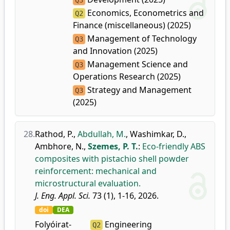
Q3
Economics, Econometrics and
Q2
Finance (miscellaneous) (2025)
Management of Technology
Q3
and Innovation (2025)
Management Science and
Q3
Operations Research (2025)
Strategy and Management
Q3
(2025)
28.
Rathod, P.
,
Abdullah, M.
,
Washimkar, D.
,
Ambhore, N.
,
Szemes, P. T.
:
Eco-friendly ABS
composites with pistachio shell powder
reinforcement: mechanical and
microstructural evaluation.
J. Eng. Appl. Sci.
73 (1), 1-16, 2026.
doi
DEA
Folyóirat-
Engineering
Q2