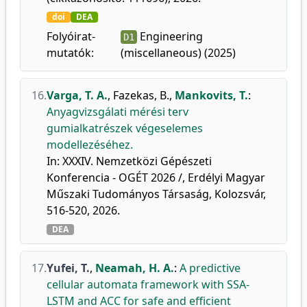
doi
DEA
Folyóirat-
Engineering
D1
mutatók:
(miscellaneous) (2025)
16.
Varga, T. A.
,
Fazekas, B.
,
Mankovits, T.
:
Anyagvizsgálati mérési terv
gumialkatrészek végeselemes
modellezéséhez.
In: XXXIV. Nemzetközi Gépészeti
Konferencia - OGÉT 2026 /, Erdélyi Magyar
Műszaki Tudományos Társaság, Kolozsvár,
516-520, 2026.
DEA
17.
Yufei, T.
,
Neamah, H. A.
:
A predictive
cellular automata framework with SSA-
LSTM and ACC for safe and efficient