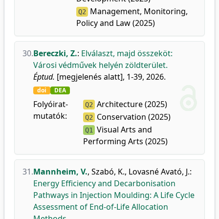
Management, Monitoring,
Q2
Policy and Law (2025)
30.
Bereczki, Z.
:
Elválaszt, majd összeköt:
Városi védművek helyén zöldterület.
Éptud.
[megjelenés alatt], 1-39, 2026.
doi
DEA
Folyóirat-
Architecture (2025)
Q2
mutatók:
Conservation (2025)
Q2
Visual Arts and
Q1
Performing Arts (2025)
31.
Mannheim, V.
,
Szabó, K.
,
Lovasné Avató, J.
:
Energy Efficiency and Decarbonisation
Pathways in Injection Moulding: A Life Cycle
Assessment of End-of-Life Allocation
Methods.