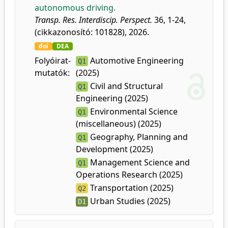
autonomous driving.
Transp. Res. Interdiscip. Perspect.
36, 1-24,
(cikkazonosító: 101828), 2026.
doi
DEA
Folyóirat-
Automotive Engineering
Q1
mutatók:
(2025)
Civil and Structural
Q1
Engineering (2025)
Environmental Science
Q1
(miscellaneous) (2025)
Geography, Planning and
Q1
Development (2025)
Management Science and
Q1
Operations Research (2025)
Transportation (2025)
Q2
Urban Studies (2025)
D1