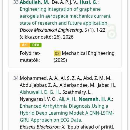
33.
Abdullah, M.
,
De, A. P. J. V.
,
Husi, G.
:
Engineering integration of graphene
aerogels in aerospace mechanics current
state of research and future application.
Discov Mechanical Engineering.
5 (1), 1-22,
(cikkazonosító: 26), 2026.
doi
DEA
Folyóirat-
Mechanical Engineering
Q2
mutatók:
(2025)
34.
Mohammed, A. A.
,
Al, S. Z. A.
,
Abd, Z. M. M.
,
Abduljabbar, Z. A.
,
Aldarbandee, M.
,
Jaber, H.
,
Alshuwaili, D. G. H.
,
Szathmáry, L.
,
Nyangaresi, V. O.
,
Ali, A. H.
,
Neamah, H. A.
:
Enhanced Arrhythmia Diagnosis Using a
Hybrid Deep Learning Model: A CNN-LSTM-
GRU Approach on ECG Data.
Biosens Bioelectron: X.
[Epub ahead of print],