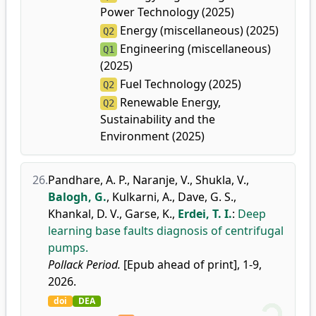
Power Technology (2025)
Energy (miscellaneous) (2025)
Q2
Engineering (miscellaneous)
Q1
(2025)
Fuel Technology (2025)
Q2
Renewable Energy,
Q2
Sustainability and the
Environment (2025)
26.
Pandhare, A. P.
,
Naranje, V.
,
Shukla, V.
,
Balogh, G.
,
Kulkarni, A.
,
Dave, G. S.
,
Khankal, D. V.
,
Garse, K.
,
Erdei, T. I.
:
Deep
learning base faults diagnosis of centrifugal
pumps.
Pollack Period.
[Epub ahead of print], 1-9,
2026.
doi
DEA