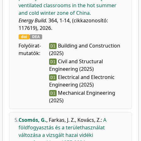
ventilated classrooms in the hot summer
and cold winter zone of China.
Energy Build.
364, 1-14, (cikkazonosító:
117619), 2026.
doi
DEA
Folyóirat-
Building and Construction
D1
mutatók:
(2025)
Civil and Structural
D1
Engineering (2025)
Electrical and Electronic
D1
Engineering (2025)
Mechanical Engineering
D1
(2025)
5.
Csomós, G.
,
Farkas, J. Z.
,
Kovács, Z.
:
A
földfogyasztás és a területhasználat
változása a vizsgált hazai vidéki