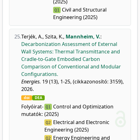
(2025)
Civil and Structural
Q1
Engineering (2025)
25.
Terjék, A.
,
Szita, K.
,
Mannheim, V.
:
Decarbonization Assessment of External
Wall Systems: Thermal Transmittance and
Cradle-to-Gate Embodied Carbon
Comparison of Conventional and Modular
Configurations.
Energies.
19 (13), 1-25, (cikkazonosító: 3159),
2026.
doi
DEA
Folyóirat-
Control and Optimization
Q1
mutatók:
(2025)
Electrical and Electronic
Q2
Engineering (2025)
Energy Engineering and
Q2