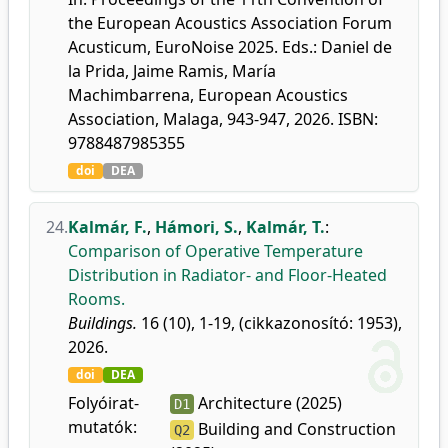
the European Acoustics Association Forum
Acusticum, EuroNoise 2025. Eds.: Daniel de
la Prida, Jaime Ramis, María
Machimbarrena, European Acoustics
Association, Malaga, 943-947, 2026. ISBN:
9788487985355
doi
DEA
24.
Kalmár, F.
,
Hámori, S.
,
Kalmár, T.
:
Comparison of Operative Temperature
Distribution in Radiator- and Floor-Heated
Rooms.
Buildings.
16 (10), 1-19, (cikkazonosító: 1953),
2026.
doi
DEA
Folyóirat-
Architecture (2025)
D1
mutatók:
Building and Construction
Q2