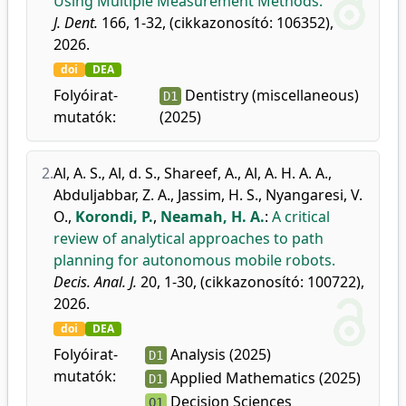
Using Multiple Measurement Methods.
J. Dent.
166, 1-32, (cikkazonosító: 106352),
2026.
doi
DEA
Folyóirat-
Dentistry (miscellaneous)
D1
mutatók:
(2025)
2.
Al, A. S.
,
Al, d. S.
,
Shareef, A.
,
Al, A. H. A. A.
,
Abduljabbar, Z. A.
,
Jassim, H. S.
,
Nyangaresi, V.
O.
,
Korondi, P.
,
Neamah, H. A.
:
A critical
review of analytical approaches to path
planning for autonomous mobile robots.
Decis. Anal. J.
20, 1-30, (cikkazonosító: 100722),
2026.
doi
DEA
Folyóirat-
Analysis (2025)
D1
mutatók:
Applied Mathematics (2025)
D1
Decision Sciences
Q1