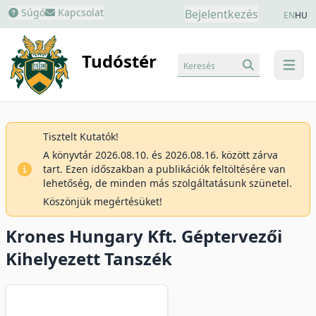
Súgó
Kapcsolat
Bejelentkezés
EN
HU
Tudóstér
Keresés
menu
Tisztelt Kutatók!
A könyvtár 2026.08.10. és 2026.08.16. között zárva
tart. Ezen időszakban a publikációk feltöltésére van
lehetőség, de minden más szolgáltatásunk szünetel.
Köszönjük megértésüket!
Krones Hungary Kft. Géptervezői
Kihelyezett Tanszék