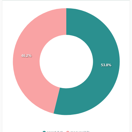
46.2%
53.8%