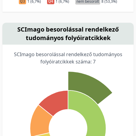
Q3
1 (6,7%)
Q4
1 (6,7%)
nem besorolt
8 (53,3%)
SCImago besorolással rendelkező
tudományos folyóiratcikkek
SCImago besorolással rendelkező tudományos
folyóiratcikkek száma: 7