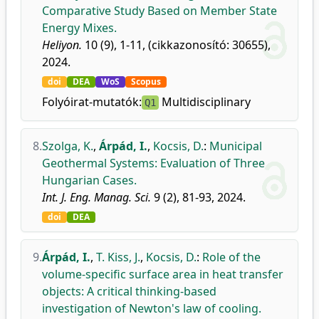
Comparative Study Based on Member State
Energy Mixes.
Heliyon.
10 (9), 1-11, (cikkazonosító: 30655),
2024.
doi
DEA
WoS
Scopus
Folyóirat-mutatók:
Multidisciplinary
Q1
8.
Szolga, K.
,
Árpád, I.
,
Kocsis, D.
:
Municipal
Geothermal Systems: Evaluation of Three
Hungarian Cases.
Int. J. Eng. Manag. Sci.
9 (2), 81-93, 2024.
doi
DEA
9.
Árpád, I.
,
T. Kiss, J.
,
Kocsis, D.
:
Role of the
volume-specific surface area in heat transfer
objects: A critical thinking-based
investigation of Newton's law of cooling.