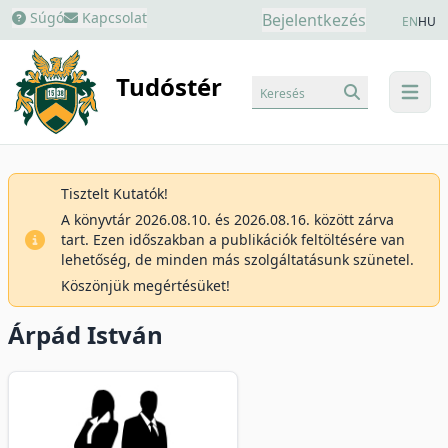
Súgó
Kapcsolat
Bejelentkezés
EN
HU
Tudóstér
Keresés
menu
Tisztelt Kutatók!
A könyvtár 2026.08.10. és 2026.08.16. között zárva
tart. Ezen időszakban a publikációk feltöltésére van
lehetőség, de minden más szolgáltatásunk szünetel.
Köszönjük megértésüket!
Árpád István