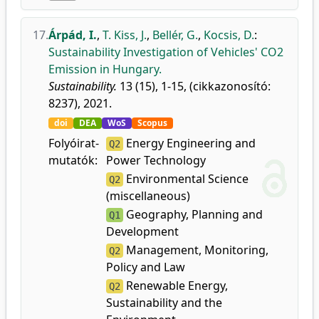
17.
Árpád, I.
,
T. Kiss, J.
,
Bellér, G.
,
Kocsis, D.
:
Sustainability Investigation of Vehicles' CO2
Emission in Hungary.
Sustainability.
13 (15), 1-15, (cikkazonosító:
8237), 2021.
doi
DEA
WoS
Scopus
Folyóirat-
Energy Engineering and
Q2
mutatók:
Power Technology
Environmental Science
Q2
(miscellaneous)
Geography, Planning and
Q1
Development
Management, Monitoring,
Q2
Policy and Law
Renewable Energy,
Q2
Sustainability and the