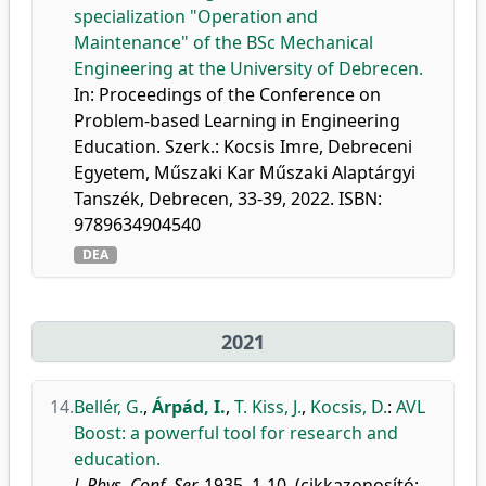
specialization "Operation and
Maintenance" of the BSc Mechanical
Engineering at the University of Debrecen.
In: Proceedings of the Conference on
Problem-based Learning in Engineering
Education. Szerk.: Kocsis Imre, Debreceni
Egyetem, Műszaki Kar Műszaki Alaptárgyi
Tanszék, Debrecen, 33-39, 2022. ISBN:
9789634904540
DEA
2021
14.
Bellér, G.
,
Árpád, I.
,
T. Kiss, J.
,
Kocsis, D.
:
AVL
Boost: a powerful tool for research and
education.
J. Phys. Conf. Ser.
1935, 1-10, (cikkazonosító: