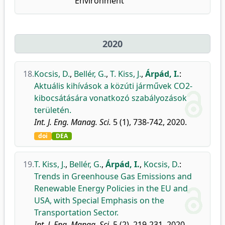
Environment
2020
18.
Kocsis, D.
,
Bellér, G.
,
T. Kiss, J.
,
Árpád, I.
:
Aktuális kihívások a közúti járművek CO2-
kibocsátására vonatkozó szabályozások
területén.
Int. J. Eng. Manag. Sci.
5 (1), 738-742, 2020.
doi
DEA
19.
T. Kiss, J.
,
Bellér, G.
,
Árpád, I.
,
Kocsis, D.
:
Trends in Greenhouse Gas Emissions and
Renewable Energy Policies in the EU and
USA, with Special Emphasis on the
Transportation Sector.
Int. J. Eng. Manag. Sci.
5 (2), 219-231, 2020.