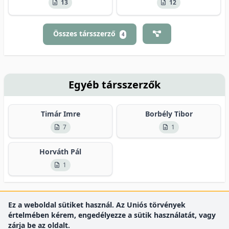
13
12
Összes társszerző
4
Egyéb társszerzők
Timár Imre
Borbély Tibor
7
1
Horváth Pál
1
Ez a weboldal sütiket használ. Az Uniós törvények
értelmében kérem, engedélyezze a sütik használatát, vagy
zárja be az oldalt.