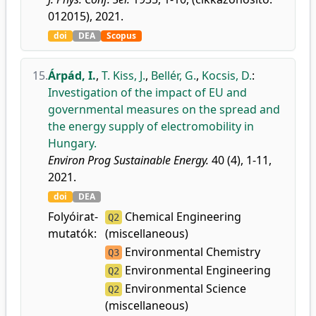
012015), 2021.
doi
DEA
Scopus
15.
Árpád, I.
,
T. Kiss, J.
,
Bellér, G.
,
Kocsis, D.
:
Investigation of the impact of EU and
governmental measures on the spread and
the energy supply of electromobility in
Hungary.
Environ Prog Sustainable Energy.
40 (4), 1-11,
2021.
doi
DEA
Folyóirat-
Chemical Engineering
Q2
mutatók:
(miscellaneous)
Environmental Chemistry
Q3
Environmental Engineering
Q2
Environmental Science
Q2
(miscellaneous)