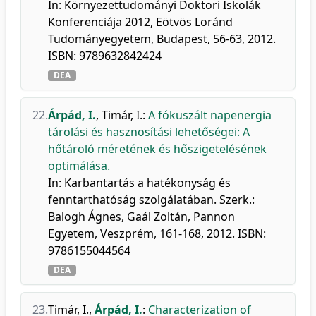
In: Környezettudományi Doktori Iskolák
Konferenciája 2012, Eötvös Loránd
Tudományegyetem, Budapest, 56-63, 2012.
ISBN: 9789632842424
DEA
22.
Árpád, I.
,
Timár, I.
:
A fókuszált napenergia
tárolási és hasznosítási lehetőségei: A
hőtároló méretének és hőszigetelésének
optimálása.
In: Karbantartás a hatékonyság és
fenntarthatóság szolgálatában. Szerk.:
Balogh Ágnes, Gaál Zoltán, Pannon
Egyetem, Veszprém, 161-168, 2012. ISBN:
9786155044564
DEA
23.
Timár, I.
,
Árpád, I.
:
Characterization of