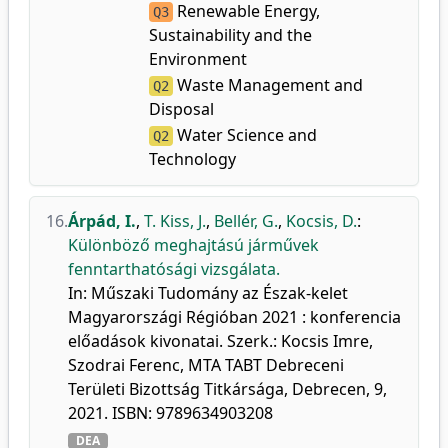
Renewable Energy,
Q3
Sustainability and the
Environment
Waste Management and
Q2
Disposal
Water Science and
Q2
Technology
16.
Árpád, I.
,
T. Kiss, J.
,
Bellér, G.
,
Kocsis, D.
:
Különböző meghajtású járművek
fenntarthatósági vizsgálata.
In: Műszaki Tudomány az Észak-kelet
Magyarországi Régióban 2021 : konferencia
előadások kivonatai. Szerk.: Kocsis Imre,
Szodrai Ferenc, MTA TABT Debreceni
Területi Bizottság Titkársága, Debrecen, 9,
2021. ISBN: 9789634903208
DEA