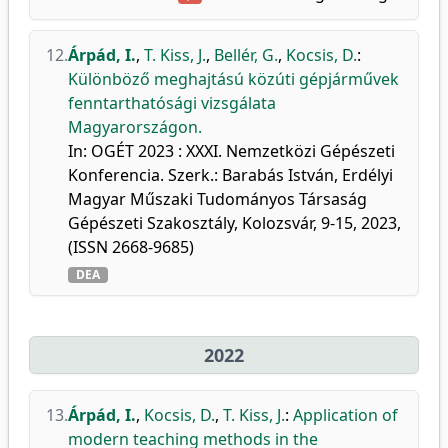
12.
Árpád, I.
,
T. Kiss, J.
,
Bellér, G.
,
Kocsis, D.
:
Különböző meghajtású közúti gépjárművek
fenntarthatósági vizsgálata
Magyarországon.
In: OGÉT 2023 : XXXI. Nemzetközi Gépészeti
Konferencia. Szerk.: Barabás István, Erdélyi
Magyar Műszaki Tudományos Társaság
Gépészeti Szakosztály, Kolozsvár, 9-15, 2023,
(ISSN 2668-9685)
DEA
2022
13.
Árpád, I.
,
Kocsis, D.
,
T. Kiss, J.
:
Application of
modern teaching methods in the