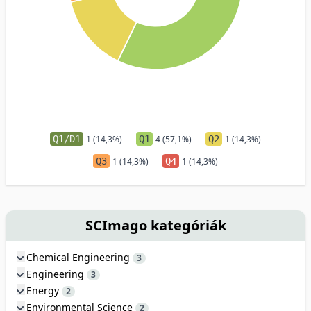
Q1/D1
1 (14,3%)
Q1
4 (57,1%)
Q2
1 (14,3%)
Q3
1 (14,3%)
Q4
1 (14,3%)
SCImago kategóriák
Chemical Engineering
3
Engineering
3
Energy
2
Environmental Science
2