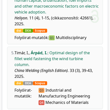
human capital, urbanization, fuel imports
and other macroeconomic factors on electric
vehicle adoption.
Heliyon.
11 (4), 1-15, (cikkazonosító: 42661),
2025.
doi
DEA
Scopus
Folyóirat-mutatók:
Multidisciplinary
Q1
5.
Timár, I.
,
Árpád, I.
:
Optimal design of the
fillet weld fastening the wind turbine
column.
China Welding (English Edition).
33 (3), 39-43,
2025.
doi
DEA
Scopus
Folyóirat-
Industrial and
Q3
mutatók:
Manufacturing Engineering
Mechanics of Materials
Q4