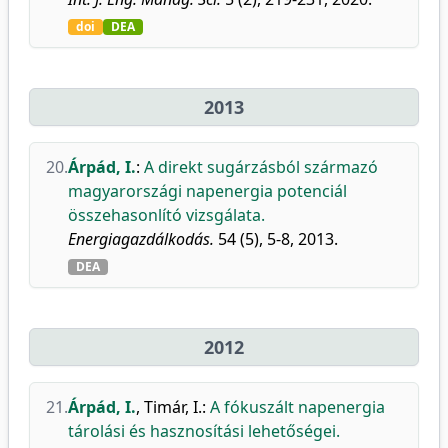
doi
DEA
2013
20.
Árpád, I.
:
A direkt sugárzásból származó
magyarországi napenergia potenciál
összehasonlító vizsgálata.
Energiagazdálkodás.
54 (5), 5-8, 2013.
DEA
2012
21.
Árpád, I.
,
Timár, I.
:
A fókuszált napenergia
tárolási és hasznosítási lehetőségei.