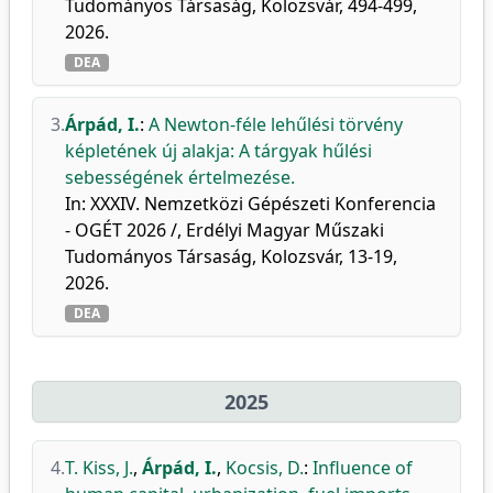
Tudományos Társaság, Kolozsvár, 494-499,
2026.
DEA
3.
Árpád, I.
:
A Newton-féle lehűlési törvény
képletének új alakja: A tárgyak hűlési
sebességének értelmezése.
In: XXXIV. Nemzetközi Gépészeti Konferencia
- OGÉT 2026 /, Erdélyi Magyar Műszaki
Tudományos Társaság, Kolozsvár, 13-19,
2026.
DEA
2025
4.
T. Kiss, J.
,
Árpád, I.
,
Kocsis, D.
:
Influence of