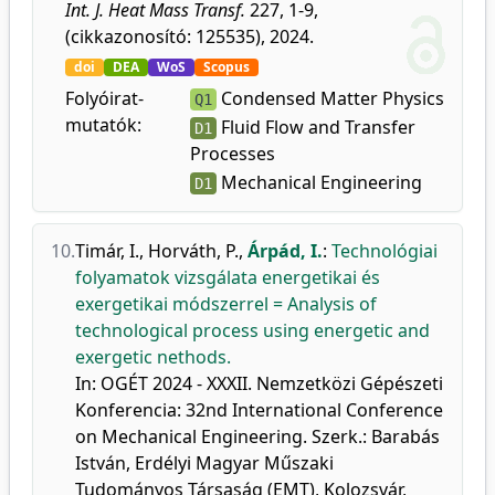
Int. J. Heat Mass Transf.
227, 1-9,
(cikkazonosító: 125535), 2024.
doi
DEA
WoS
Scopus
Folyóirat-
Condensed Matter Physics
Q1
mutatók:
Fluid Flow and Transfer
D1
Processes
Mechanical Engineering
D1
10.
Timár, I.
,
Horváth, P.
,
Árpád, I.
:
Technológiai
folyamatok vizsgálata energetikai és
exergetikai módszerrel = Analysis of
technological process using energetic and
exergetic nethods.
In: OGÉT 2024 - XXXII. Nemzetközi Gépészeti
Konferencia: 32nd International Conference
on Mechanical Engineering. Szerk.: Barabás
István, Erdélyi Magyar Műszaki
Tudományos Társaság (EMT), Kolozsvár,