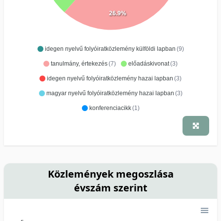
26.9%
idegen nyelvű folyóiratközlemény külföldi lapban
(9)
tanulmány, értekezés
(7)
előadáskivonat
(3)
idegen nyelvű folyóiratközlemény hazai lapban
(3)
magyar nyelvű folyóiratközlemény hazai lapban
(3)
konferenciacikk
(1)
Közlemények megoszlása
évszám szerint