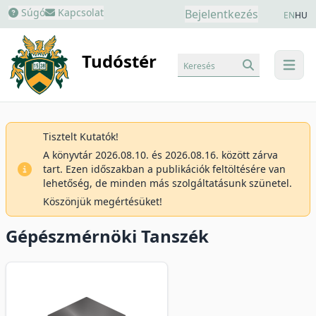
Súgó
Kapcsolat
Bejelentkezés
EN
HU
Tudóstér
Keresés
menu
Tisztelt Kutatók!
A könyvtár 2026.08.10. és 2026.08.16. között zárva
tart. Ezen időszakban a publikációk feltöltésére van
lehetőség, de minden más szolgáltatásunk szünetel.
Köszönjük megértésüket!
Gépészmérnöki Tanszék