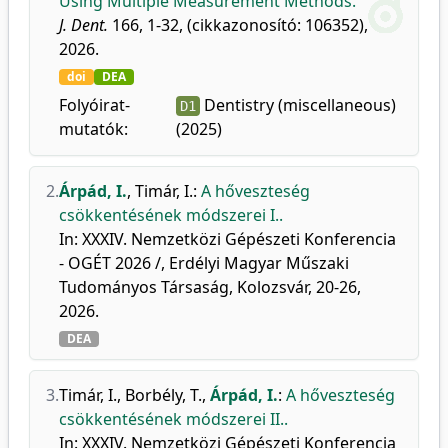
Using Multiple Measurement Methods.
J. Dent.
166, 1-32, (cikkazonosító: 106352),
2026.
doi
DEA
Folyóirat-
Dentistry (miscellaneous)
D1
mutatók:
(2025)
2.
Árpád, I.
,
Timár, I.
:
A hőveszteség
csökkentésének módszerei I..
In: XXXIV. Nemzetközi Gépészeti Konferencia
- OGÉT 2026 /, Erdélyi Magyar Műszaki
Tudományos Társaság, Kolozsvár, 20-26,
2026.
DEA
3.
Timár, I.
,
Borbély, T.
,
Árpád, I.
:
A hőveszteség
csökkentésének módszerei II..
In: XXXIV. Nemzetközi Gépészeti Konferencia