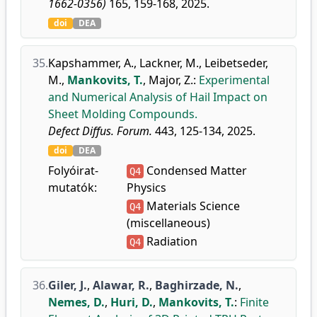
1662-0356)
165, 159-168, 2025.
doi
DEA
35.
Kapshammer, A.
,
Lackner, M.
,
Leibetseder,
M.
,
Mankovits, T.
,
Major, Z.
:
Experimental
and Numerical Analysis of Hail Impact on
Sheet Molding Compounds.
Defect Diffus. Forum.
443, 125-134, 2025.
doi
DEA
Folyóirat-
Condensed Matter
Q4
mutatók:
Physics
Materials Science
Q4
(miscellaneous)
Radiation
Q4
36.
Giler, J.
,
Alawar, R.
,
Baghirzade, N.
,
Nemes, D.
,
Huri, D.
,
Mankovits, T.
:
Finite