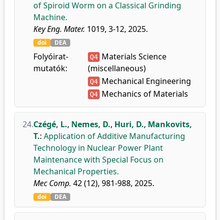
of Spiroid Worm on a Classical Grinding
Machine.
Key Eng. Mater.
1019, 3-12, 2025.
doi
DEA
Folyóirat-
Materials Science
Q4
mutatók:
(miscellaneous)
Mechanical Engineering
Q4
Mechanics of Materials
Q4
24.
Czégé, L.
,
Nemes, D.
,
Huri, D.
,
Mankovits,
T.
:
Application of Additive Manufacturing
Technology in Nuclear Power Plant
Maintenance with Special Focus on
Mechanical Properties.
Mec Comp.
42 (12), 981-988, 2025.
doi
DEA