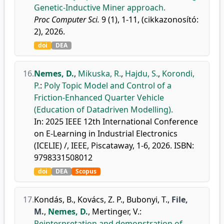
Genetic-Inductive Miner approach.
Proc Computer Sci.
9 (1), 1-11, (cikkazonosító:
2), 2026.
doi
DEA
16.
Nemes, D.
,
Mikuska, R.
,
Hajdu, S.
,
Korondi,
P.
:
Poly Topic Model and Control of a
Friction-Enhanced Quarter Vehicle
(Education of Datadriven Modelling).
In: 2025 IEEE 12th International Conference
on E-Learning in Industrial Electronics
(ICELIE) /, IEEE, Piscataway, 1-6, 2026. ISBN:
9798331508012
doi
DEA
Scopus
17.
Kondás, B.
,
Kovács, Z. P.
,
Bubonyi, T.
,
File,
M.
,
Nemes, D.
,
Mertinger, V.
:
Reinterpretation and demonstration of