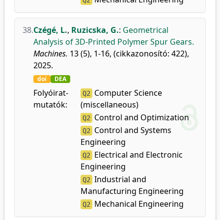
Q2
38.
Czégé, L.
,
Ruzicska, G.
:
Geometrical
Analysis of 3D-Printed Polymer Spur Gears.
Machines.
13 (5), 1-16, (cikkazonosító: 422),
2025.
doi
DEA
Folyóirat-
Computer Science
Q2
mutatók:
(miscellaneous)
Control and Optimization
Q2
Control and Systems
Q2
Engineering
Electrical and Electronic
Q2
Engineering
Industrial and
Q2
Manufacturing Engineering
Mechanical Engineering
Q2