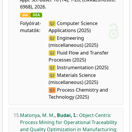
6968), 2026.
doi
DEA
Folyóirat-
Computer Science
Q2
mutatók:
Applications (2025)
Engineering
Q2
(miscellaneous) (2025)
Fluid Flow and Transfer
Q2
Processes (2025)
Instrumentation (2025)
Q2
Materials Science
Q2
(miscellaneous) (2025)
Process Chemistry and
Q3
Technology (2025)
15.
Matonya, M. M.
,
Budai, I.
:
Object-Centric
Process Mining for Operational Traceability
and Quality Optimization in Manufacturing: