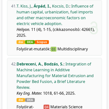
41.
T. Kiss, J.
,
Árpád, I.
,
Kocsis, D.
:
Influence of
human capital, urbanization, fuel imports
and other macroeconomic factors on
electric vehicle adoption.
Heliyon.
11 (4), 1-15, (cikkazonosító: 42661),
2025.
doi
DEA
Scopus
Folyóirat-mutatók:
Multidisciplinary
Q1
42.
Debreceni, A.
,
Bodzás, S.
:
Integration of
Machine Learning in Additive
Manufacturing for Material Extrusion and
Powder Bed Fusion, a Brief Literature
Review.
Key Eng. Mater.
1018, 61-66, 2025.
doi
DEA
Folyóirat-
Materials Science
Q4