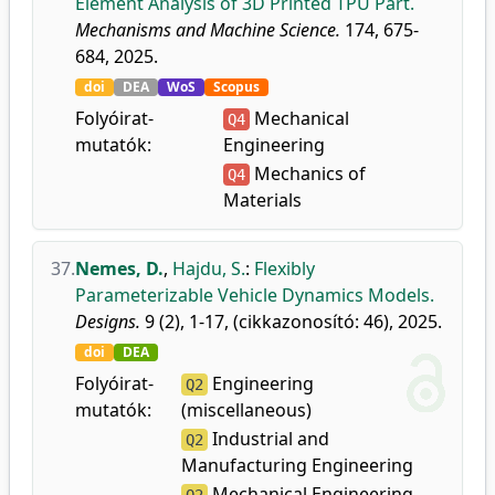
Element Analysis of 3D Printed TPU Part.
Mechanisms and Machine Science.
174, 675-
684, 2025.
doi
DEA
WoS
Scopus
Folyóirat-
Mechanical
Q4
mutatók:
Engineering
Mechanics of
Q4
Materials
37.
Nemes, D.
,
Hajdu, S.
:
Flexibly
Parameterizable Vehicle Dynamics Models.
Designs.
9 (2), 1-17, (cikkazonosító: 46), 2025.
doi
DEA
Folyóirat-
Engineering
Q2
mutatók:
(miscellaneous)
Industrial and
Q2
Manufacturing Engineering
Mechanical Engineering