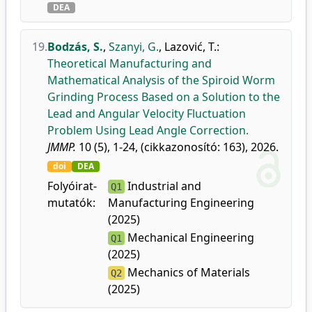
DEA
19.
Bodzás, S.
,
Szanyi, G.
,
Lazović, T.
:
Theoretical Manufacturing and
Mathematical Analysis of the Spiroid Worm
Grinding Process Based on a Solution to the
Lead and Angular Velocity Fluctuation
Problem Using Lead Angle Correction.
JMMP.
10 (5), 1-24, (cikkazonosító: 163), 2026.
doi
DEA
Folyóirat-
Industrial and
Q1
mutatók:
Manufacturing Engineering
(2025)
Mechanical Engineering
Q1
(2025)
Mechanics of Materials
Q2
(2025)