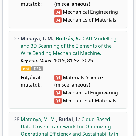
mutatók:
(miscellaneous)
Mechanical Engineering
Q4
Mechanics of Materials
Q4
27.
Mokaya, I. M.
,
Bodzás, S.
:
CAD Modelling
and 3D Scanning of the Elements of the
Wire Bending Mechanical Machine.
Key Eng. Mater.
1019, 81-92, 2025.
doi
DEA
Folyóirat-
Materials Science
Q4
mutatók:
(miscellaneous)
Mechanical Engineering
Q4
Mechanics of Materials
Q4
28.
Matonya, M. M.
,
Budai, I.
:
Cloud-Based
Data-Driven Framework for Optimizing
Operational Efficiency and Sustainability in