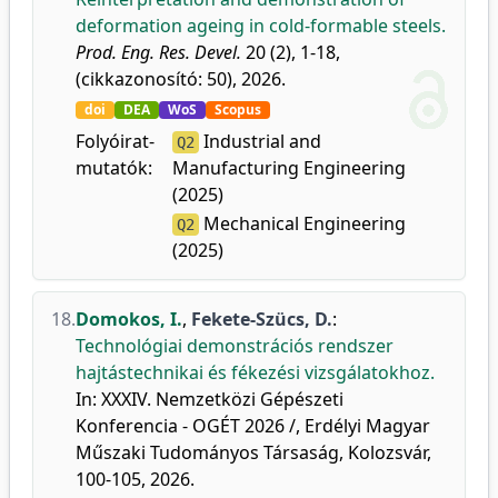
deformation ageing in cold-formable steels.
Prod. Eng. Res. Devel.
20 (2), 1-18,
(cikkazonosító: 50), 2026.
doi
DEA
WoS
Scopus
Folyóirat-
Industrial and
Q2
mutatók:
Manufacturing Engineering
(2025)
Mechanical Engineering
Q2
(2025)
18.
Domokos, I.
,
Fekete-Szücs, D.
:
Technológiai demonstrációs rendszer
hajtástechnikai és fékezési vizsgálatokhoz.
In: XXXIV. Nemzetközi Gépészeti
Konferencia - OGÉT 2026 /, Erdélyi Magyar
Műszaki Tudományos Társaság, Kolozsvár,
100-105, 2026.