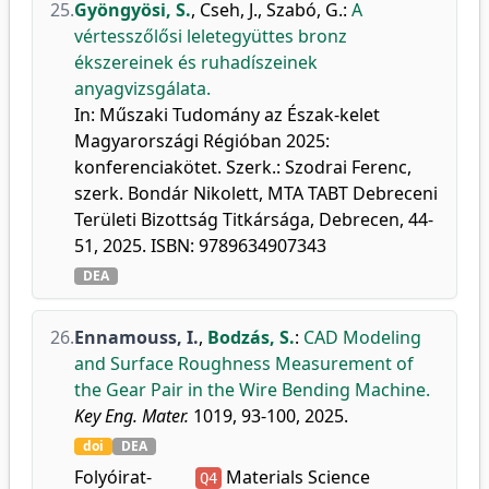
25.
Gyöngyösi, S.
,
Cseh, J.
,
Szabó, G.
:
A
vértesszőlősi leletegyüttes bronz
ékszereinek és ruhadíszeinek
anyagvizsgálata.
In: Műszaki Tudomány az Észak-kelet
Magyarországi Régióban 2025:
konferenciakötet. Szerk.: Szodrai Ferenc,
szerk. Bondár Nikolett, MTA TABT Debreceni
Területi Bizottság Titkársága, Debrecen, 44-
51, 2025. ISBN: 9789634907343
DEA
26.
Ennamouss, I.
,
Bodzás, S.
:
CAD Modeling
and Surface Roughness Measurement of
the Gear Pair in the Wire Bending Machine.
Key Eng. Mater.
1019, 93-100, 2025.
doi
DEA
Folyóirat-
Materials Science
Q4