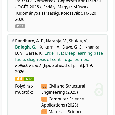
In: XXXIV. Nemzetközi Gépészeti Konferencia
- OGÉT 2026 /, Erdélyi Magyar Műszaki
Tudományos Társaság, Kolozsvár, 516-520,
2026.
DEA
6.
Pandhare, A. P.
,
Naranje, V.
,
Shukla, V.
,
Balogh, G.
,
Kulkarni, A.
,
Dave, G. S.
,
Khankal,
D. V.
,
Garse, K.
,
Erdei, T. I.
:
Deep learning base
faults diagnosis of centrifugal pumps.
Pollack Period.
[Epub ahead of print], 1-9,
2026.
doi
DEA
Folyóirat-
Civil and Structural
Q3
mutatók:
Engineering (2025)
Computer Science
Q3
Applications (2025)
Materials Science
Q3