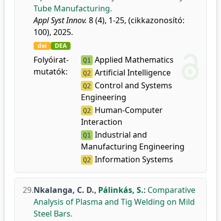
Tube Manufacturing.
Appl Syst Innov.
8 (4), 1-25, (cikkazonosító:
100), 2025.
doi
DEA
Folyóirat-
Applied Mathematics
Q1
mutatók:
Artificial Intelligence
Q2
Control and Systems
Q2
Engineering
Human-Computer
Q2
Interaction
Industrial and
Q1
Manufacturing Engineering
Information Systems
Q2
29.
Nkalanga, C. D.
,
Pálinkás, S.
:
Comparative
Analysis of Plasma and Tig Welding on Mild
Steel Bars.