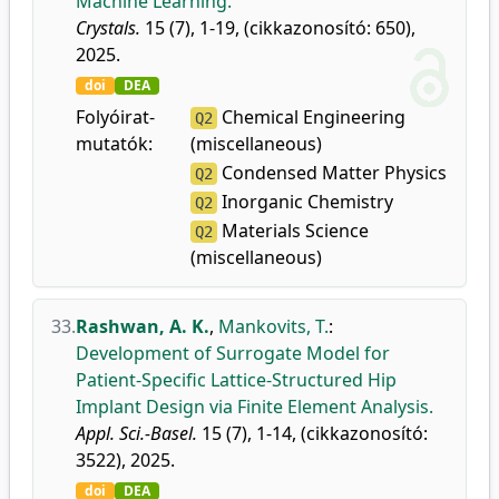
Machine Learning.
Crystals.
15 (7), 1-19, (cikkazonosító: 650),
2025.
doi
DEA
Folyóirat-
Chemical Engineering
Q2
mutatók:
(miscellaneous)
Condensed Matter Physics
Q2
Inorganic Chemistry
Q2
Materials Science
Q2
(miscellaneous)
33.
Rashwan, A. K.
,
Mankovits, T.
:
Development of Surrogate Model for
Patient-Specific Lattice-Structured Hip
Implant Design via Finite Element Analysis.
Appl. Sci.-Basel.
15 (7), 1-14, (cikkazonosító:
3522), 2025.
doi
DEA