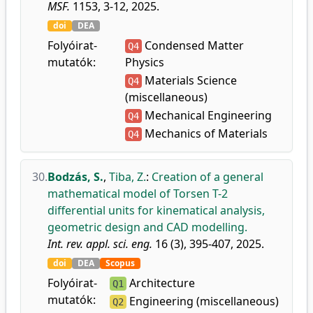
MSF.
1153, 3-12, 2025.
doi
DEA
Folyóirat-
Condensed Matter
Q4
mutatók:
Physics
Materials Science
Q4
(miscellaneous)
Mechanical Engineering
Q4
Mechanics of Materials
Q4
30.
Bodzás, S.
,
Tiba, Z.
:
Creation of a general
mathematical model of Torsen T-2
differential units for kinematical analysis,
geometric design and CAD modelling.
Int. rev. appl. sci. eng.
16 (3), 395-407, 2025.
doi
DEA
Scopus
Folyóirat-
Architecture
Q1
mutatók:
Engineering (miscellaneous)
Q2