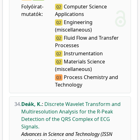
Folyóirat-
Computer Science
Q2
mutatók:
Applications
Engineering
Q2
(miscellaneous)
Fluid Flow and Transfer
Q2
Processes
Instrumentation
Q2
Materials Science
Q2
(miscellaneous)
Process Chemistry and
Q3
Technology
34.
Deák, K.
:
Discrete Wavelet Transform and
Multiresolution Analysis for the R-Peak
Detection of the QRS Complex of ECG
Signals.
Advances in Science and Technology (ISSN