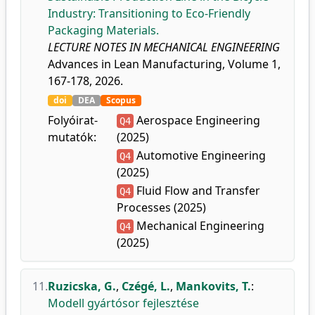
Industry: Transitioning to Eco-Friendly
Packaging Materials.
LECTURE NOTES IN MECHANICAL ENGINEERING
Advances in Lean Manufacturing, Volume 1,
167-178, 2026.
doi
DEA
Scopus
Folyóirat-
Aerospace Engineering
Q4
mutatók:
(2025)
Automotive Engineering
Q4
(2025)
Fluid Flow and Transfer
Q4
Processes (2025)
Mechanical Engineering
Q4
(2025)
11.
Ruzicska, G.
,
Czégé, L.
,
Mankovits, T.
:
Modell gyártósor fejlesztése