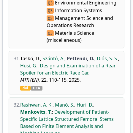
Environmental Engineering
Q3
Information Systems
Q3
Management Science and
Q3
Operations Research
Materials Science
Q3
(miscellaneous)
31.
Taskó, D.
,
Szántó, A.
,
Pettendi, D.
,
Diós, S. S.
,
Husi, G.
:
Design and Examination of a Rear
Spoiler for an Electric Race Car.
MTK (EN).
22, 110-115, 2025.
doi
DEA
32.
Rashwan, A. K.
,
Manó, S.
,
Huri, D.
,
Mankovits, T.
:
Development of Patient-
Specific Lattice Structured Femoral Stems
Based on Finite Element Analysis and