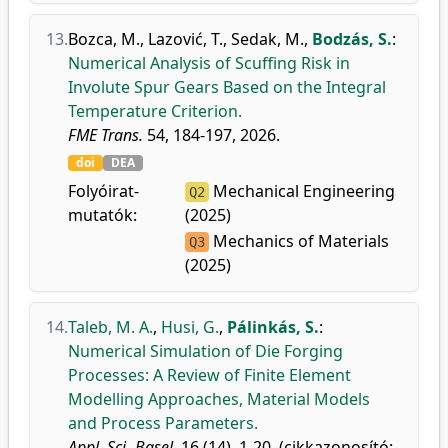
13.
Bozca, M.
,
Lazović, T.
,
Sedak, M.
,
Bodzás, S.
:
Numerical Analysis of Scuffing Risk in
Involute Spur Gears Based on the Integral
Temperature Criterion.
FME Trans.
54, 184-197, 2026.
doi
DEA
Folyóirat-
Mechanical Engineering
Q2
mutatók:
(2025)
Mechanics of Materials
Q3
(2025)
14.
Taleb, M. A.
,
Husi, G.
,
Pálinkás, S.
:
Numerical Simulation of Die Forging
Processes: A Review of Finite Element
Modelling Approaches, Material Models
and Process Parameters.
Appl. Sci.-Basel.
16 (14), 1-20, (cikkazonosító: