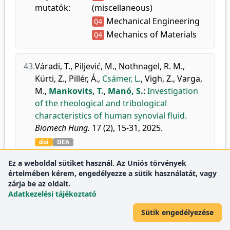
mutatók:
(miscellaneous)
Mechanical Engineering
Q4
Mechanics of Materials
Q4
43.
Váradi, T.
,
Piljević, M.
,
Nothnagel, R. M.
,
Kürti, Z.
,
Pillér, Á.
,
Csámer, L.
,
Vigh, Z.
,
Varga,
M.
,
Mankovits, T.
,
Manó, S.
:
Investigation
of the rheological and tribological
characteristics of human synovial fluid.
Biomech Hung.
17 (2), 15-31, 2025.
doi
DEA
Ez a weboldal sütiket használ. Az Uniós törvények
44.
Manó, S.
,
Csámer, L.
,
Váradi, T.
,
Yongming,
értelmében kérem, engedélyezze a sütik használatát, vagy
Y.
,
Guodong, L.
,
Shixin, P.
,
Jinhai, W.
,
Lei, Z.
:
zárja be az oldalt.
Adatkezelési tájékoztató
Investigation of the stability of two different
spondylolysis surgical techniques utilizing
Sütik engedélyezése
finite element simulation.