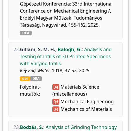
Gépészeti Konferencia: 33rd International
Conference on Mechanical Engineering /,
Erdélyi Magyar Műszaki Tudományos
Társaság, Nagyvárad, 155-162, 2025.
DEA
22.
Gillani, S. M. H.
,
Balogh, G.
:
Analysis and
Testing of Infills of 3D Printed Specimens
with Varying Infills.
Key Eng. Mater.
1018, 37-52, 2025.
doi
DEA
Folyóirat-
Materials Science
Q4
mutatók:
(miscellaneous)
Mechanical Engineering
Q4
Mechanics of Materials
Q4
23.
Bodzás, S.
:
Analysis of Grinding Technology