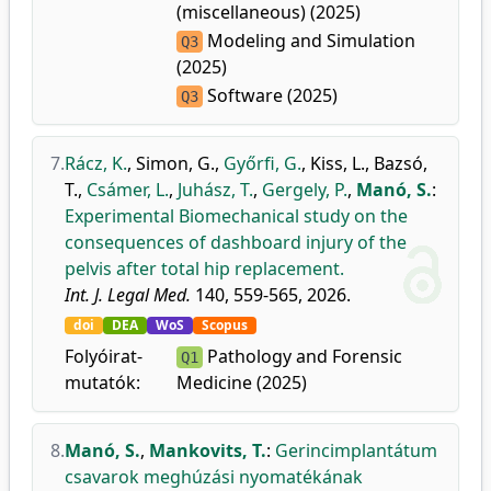
(miscellaneous) (2025)
Modeling and Simulation
Q3
(2025)
Software (2025)
Q3
7.
Rácz, K.
,
Simon, G.
,
Győrfi, G.
,
Kiss, L.
,
Bazsó,
T.
,
Csámer, L.
,
Juhász, T.
,
Gergely, P.
,
Manó, S.
:
Experimental Biomechanical study on the
consequences of dashboard injury of the
pelvis after total hip replacement.
Int. J. Legal Med.
140, 559-565, 2026.
doi
DEA
WoS
Scopus
Folyóirat-
Pathology and Forensic
Q1
mutatók:
Medicine (2025)
8.
Manó, S.
,
Mankovits, T.
:
Gerincimplantátum
csavarok meghúzási nyomatékának