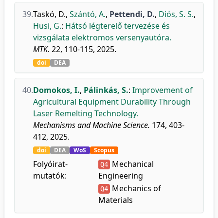
39.
Taskó, D.
,
Szántó, A.
,
Pettendi, D.
,
Diós, S. S.
,
Husi, G.
:
Hátsó légterelő tervezése és
vizsgálata elektromos versenyautóra.
MTK.
22, 110-115, 2025.
doi
DEA
40.
Domokos, I.
,
Pálinkás, S.
:
Improvement of
Agricultural Equipment Durability Through
Laser Remelting Technology.
Mechanisms and Machine Science.
174, 403-
412, 2025.
doi
DEA
WoS
Scopus
Folyóirat-
Mechanical
Q4
mutatók:
Engineering
Mechanics of
Q4
Materials