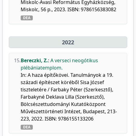
Miskolc-Avasi Református Egyházközség,
Miskolc, 56 p., 2023. ISBN: 9786156383082
DEA
2022
15.
Bereczki, Z.
:
A verseci neogótikus
plébániatemplom.
In: A haza építőkövei. Tanulmányok a 19.
századi építészet köréből Sisa József
tiszteletére / Farbaky Péter (Szerkesztő),
Farbakyné Deklava Lilla (Szerkesztő),
Bölcsészettudományi Kutatóközpont
Művészettörténeti Intézet, Budapest, 213-
223, 2022. ISBN: 9786155133206
DEA