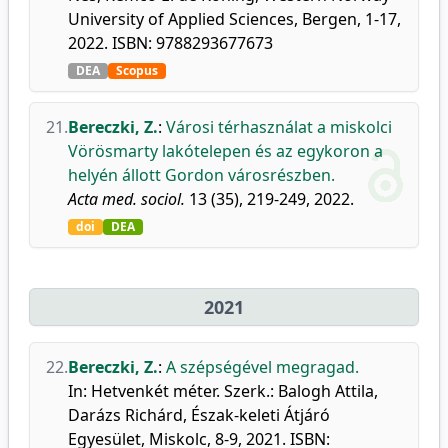
University of Applied Sciences, Bergen, 1-17,
2022. ISBN: 9788293677673
DEA
Scopus
21.
Bereczki, Z.
:
Városi térhasználat a miskolci
Vörösmarty lakótelepen és az egykoron a
helyén állott Gordon városrészben.
Acta med. sociol.
13 (35), 219-249, 2022.
doi
DEA
2021
22.
Bereczki, Z.
:
A szépségével megragad.
In: Hetvenkét méter. Szerk.: Balogh Attila,
Darázs Richárd, Észak-keleti Átjáró
Egyesület, Miskolc, 8-9, 2021. ISBN: