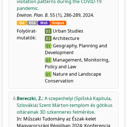
visitation patterns during the COVID-19
pandemic.
Environ. Plan. B.
55 (1), 286-289, 2024.
doi
DEA
WoS
Scopus
Folyóirat-
Urban Studies
D1
mutatók:
Architecture
D1
Geography, Planning and
Q1
Development
Management, Monitoring,
Q1
Policy and Law
Nature and Landscape
Q1
Conservation
6.
Bereczki, Z.
:
A szepeshelyi (Spišská Kapitula,
Szlovákia) Szent Márton-templom és gótikus
oltárainak 3D szkenneres felmérése.
In: Műszaki Tudomány az Észak-kelet
Magyarországi Régióban 2024: Konferencia