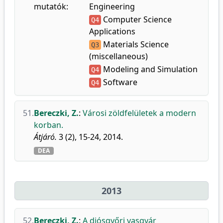
mutatók:
Engineering
Computer Science
Q4
Applications
Materials Science
Q3
(miscellaneous)
Modeling and Simulation
Q4
Software
Q4
51.
Bereczki, Z.
:
Városi zöldfelületek a modern
korban.
Átjáró.
3 (2), 15-24, 2014.
DEA
2013
52.
Bereczki, Z.
:
A diósgyőri vasgyár