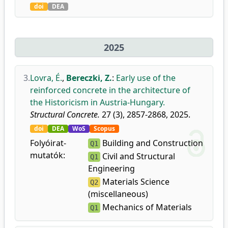
doi
DEA
2025
3.
Lovra, É.
,
Bereczki, Z.
:
Early use of the
reinforced concrete in the architecture of
the Historicism in Austria-Hungary.
Structural Concrete.
27 (3), 2857-2868, 2025.
doi
DEA
WoS
Scopus
Folyóirat-
Building and Construction
Q1
mutatók:
Civil and Structural
Q1
Engineering
Materials Science
Q2
(miscellaneous)
Mechanics of Materials
Q1