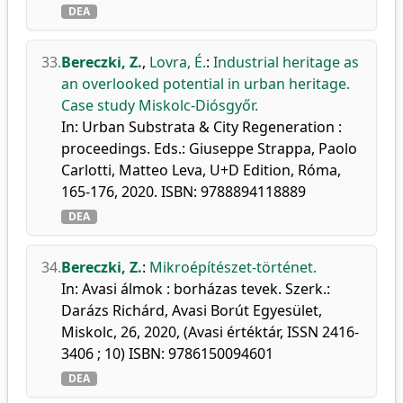
DEA
33.
Bereczki, Z.
,
Lovra, É.
:
Industrial heritage as
an overlooked potential in urban heritage.
Case study Miskolc-Diósgyőr.
In: Urban Substrata & City Regeneration :
proceedings. Eds.: Giuseppe Strappa, Paolo
Carlotti, Matteo Leva, U+D Edition, Róma,
165-176, 2020. ISBN: 9788894118889
DEA
34.
Bereczki, Z.
:
Mikroépítészet-történet.
In: Avasi álmok : borházas tevek. Szerk.:
Darázs Richárd, Avasi Borút Egyesület,
Miskolc, 26, 2020, (Avasi értéktár, ISSN 2416-
3406 ; 10) ISBN: 9786150094601
DEA