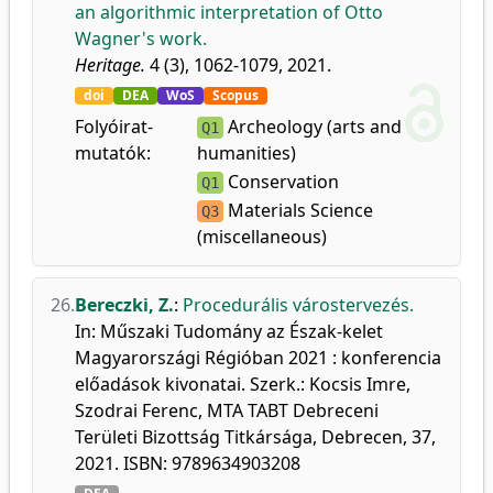
an algorithmic interpretation of Otto
Wagner's work.
Heritage.
4 (3), 1062-1079, 2021.
doi
DEA
WoS
Scopus
Folyóirat-
Archeology (arts and
Q1
mutatók:
humanities)
Conservation
Q1
Materials Science
Q3
(miscellaneous)
26.
Bereczki, Z.
:
Procedurális várostervezés.
In: Műszaki Tudomány az Észak-kelet
Magyarországi Régióban 2021 : konferencia
előadások kivonatai. Szerk.: Kocsis Imre,
Szodrai Ferenc, MTA TABT Debreceni
Területi Bizottság Titkársága, Debrecen, 37,
2021. ISBN: 9789634903208