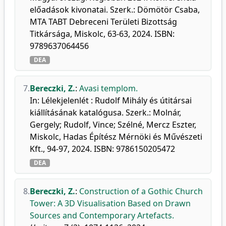
előadások kivonatai. Szerk.: Dömötör Csaba,
MTA TABT Debreceni Területi Bizottság
Titkársága, Miskolc, 63-63, 2024. ISBN:
9789637064456
DEA
7.
Bereczki, Z.
:
Avasi templom.
In: Lélekjelenlét : Rudolf Mihály és útitársai
kiállításának katalógusa. Szerk.: Molnár,
Gergely; Rudolf, Vince; Szélné, Mercz Eszter,
Miskolc, Hadas Építész Mérnöki és Művészeti
Kft., 94-97, 2024. ISBN: 9786150205472
DEA
8.
Bereczki, Z.
:
Construction of a Gothic Church
Tower: A 3D Visualisation Based on Drawn
Sources and Contemporary Artefacts.