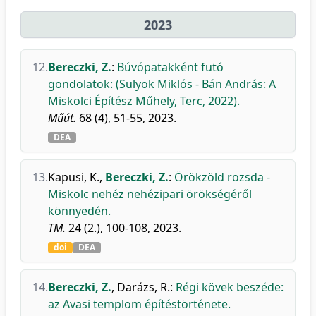
2023
12.
Bereczki, Z.
:
Búvópatakként futó
gondolatok: (Sulyok Miklós - Bán András: A
Miskolci Építész Műhely, Terc, 2022).
Műút.
68 (4), 51-55, 2023.
DEA
13.
Kapusi, K.
,
Bereczki, Z.
:
Örökzöld rozsda -
Miskolc nehéz nehézipari örökségéről
könnyedén.
TM.
24 (2.), 100-108, 2023.
doi
DEA
14.
Bereczki, Z.
,
Darázs, R.
:
Régi kövek beszéde:
az Avasi templom építéstörténete.