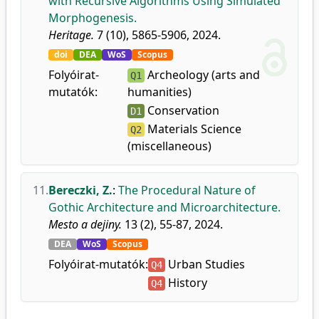
with Recursive Algorithms Using Simulated
Morphogenesis.
Heritage.
7 (10), 5865-5906, 2024.
doi
DEA
WoS
Scopus
Folyóirat-
Archeology (arts and
Q1
mutatók:
humanities)
Conservation
D1
Materials Science
Q2
(miscellaneous)
11.
Bereczki, Z.
:
The Procedural Nature of
Gothic Architecture and Microarchitecture.
Mesto a dejiny.
13 (2), 55-87, 2024.
DEA
WoS
Scopus
Folyóirat-mutatók:
Urban Studies
Q4
History
Q4