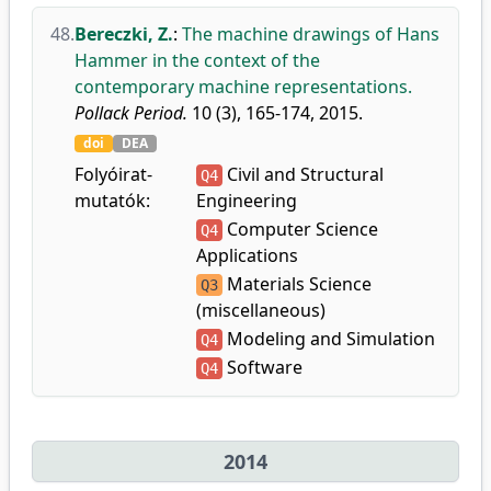
48.
Bereczki, Z.
:
The machine drawings of Hans
Hammer in the context of the
contemporary machine representations.
Pollack Period.
10 (3), 165-174, 2015.
doi
DEA
Folyóirat-
Civil and Structural
Q4
mutatók:
Engineering
Computer Science
Q4
Applications
Materials Science
Q3
(miscellaneous)
Modeling and Simulation
Q4
Software
Q4
2014