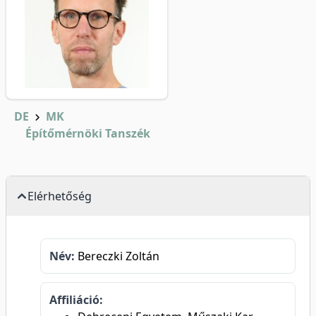
DE
MK
Építőmérnöki Tanszék
Elérhetőség
Név:
Bereczki Zoltán
Affiliáció: