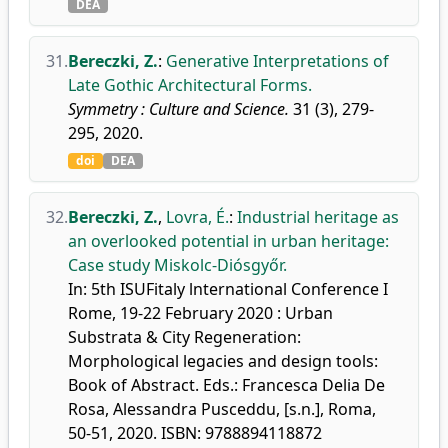
DEA
31.
Bereczki, Z.
:
Generative Interpretations of
Late Gothic Architectural Forms.
Symmetry : Culture and Science.
31 (3), 279-
295, 2020.
doi
DEA
32.
Bereczki, Z.
,
Lovra, É.
:
Industrial heritage as
an overlooked potential in urban heritage:
Case study Miskolc-Diósgyőr.
In: 5th ISUFitaly lnternational Conference I
Rome, 19-22 February 2020 : Urban
Substrata & City Regeneration:
Morphological legacies and design tools:
Book of Abstract. Eds.: Francesca Delia De
Rosa, Alessandra Pusceddu, [s.n.], Roma,
50-51, 2020. ISBN: 9788894118872