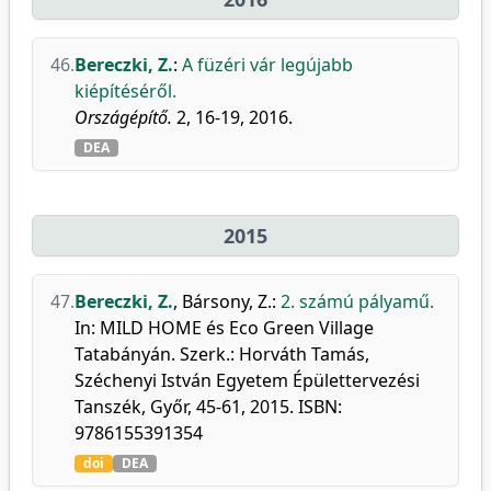
46.
Bereczki, Z.
:
A füzéri vár legújabb
kiépítéséről.
Országépítő.
2, 16-19, 2016.
DEA
2015
47.
Bereczki, Z.
,
Bársony, Z.
:
2. számú pályamű.
In: MILD HOME és Eco Green Village
Tatabányán. Szerk.: Horváth Tamás,
Széchenyi István Egyetem Épülettervezési
Tanszék, Győr, 45-61, 2015. ISBN:
9786155391354
doi
DEA