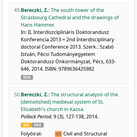
49.
Bereczki, Z.
:
The south tower of the
Strasbourg Cathedral and the drawings of
Hans Hammer.
In: II. Interdiszciplináris Doktorandusz
Konferencia 2013 = 2nd Interdisciplinary
doctoral Conference 2013. Szerk.: Szabó
István, Pécsi Tudományegyetem
Doktorandusz Önkormányzat, Pécs, 633-
646, 2014. ISBN: 9789636425982
DEA
50.
Bereczki, Z.
:
The structural analysis of the
(demolished) medieval system of St.
Elisabeth's church in Kassa.
Pollack Period.
9 (3), 127-138, 2014.
doi
DEA
Folyóirat-
Civil and Structural
Q3