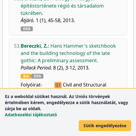
építéstörténete régió és társadalom
tükrében.
Átjáró.
1 (1), 45-58, 2013.
DEA
53.
Bereczki, Z.
:
Hans Hammer's sketchbook
and the building technology of the late
gothic: A preliminary assessment.
Pollack Period.
8 (2), 3-12, 2013.
doi
DEA
Folyóirat-
Civil and Structural
Q3
mutatók:
Engineering
Ez a weboldal sütiket használ. Az Uniós törvények
Computer Science
Q4
értelmében kérem, engedélyezze a sütik használatát, vagy
Applications
zárja be az oldalt.
Adatkezelési tájékoztató
Materials Science
Q3
(miscellaneous)
Sütik engedélyezése
Modeling and Simulation
Q4