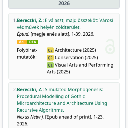
2026
1.
Bereczki, Z.
:
Elválaszt, majd összeköt: Városi
védművek helyén zöldterület.
Éptud.
[megjelenés alatt], 1-39, 2026.
doi
DEA
Folyóirat-
Architecture (2025)
Q2
mutatók:
Conservation (2025)
Q2
Visual Arts and Performing
Q1
Arts (2025)
2.
Bereczki, Z.
:
Simulated Morphogenesis:
Procedural Modelling of Gothic
Microarchitecture and Architecture Using
Recursive Algorithms.
Nexus Netw J.
[Epub ahead of print], 1-23,
2026.