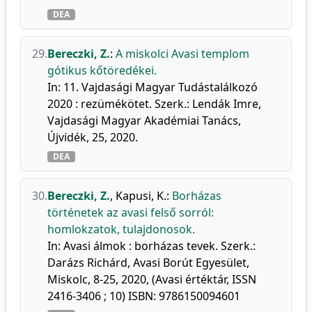
DEA
29.
Bereczki, Z.
:
A miskolci Avasi templom
gótikus kőtöredékei.
In: 11. Vajdasági Magyar Tudástalálkozó
2020 : rezümékötet. Szerk.: Lendák Imre,
Vajdasági Magyar Akadémiai Tanács,
Újvidék, 25, 2020.
DEA
30.
Bereczki, Z.
,
Kapusi, K.
:
Borházas
történetek az avasi felső sorról:
homlokzatok, tulajdonosok.
In: Avasi álmok : borházas tevek. Szerk.:
Darázs Richárd, Avasi Borút Egyesület,
Miskolc, 8-25, 2020, (Avasi értéktár, ISSN
2416-3406 ; 10) ISBN: 9786150094601