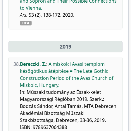
and Sopron and Their Possible Connections
to Vienna.
Ars.
53 (2), 138-172, 2020.
DEA
2019
38.
Bereczki, Z.
:
A miskolci Avasi templom
későgótikus átépítése = The Late Gothic
Construction Period of the Avas Church of
Miskolc, Hungary.
In: Műszaki tudomány az Észak-kelet
Magyarországi Régióban 2019. Szerk.:
Bodzás Sándor, Antal Tamás, MTA Debreceni
Akadémiai Bizottság Műszaki
Szakbizottsága, Debrecen, 33-36, 2019.
ISBN: 9789637064388