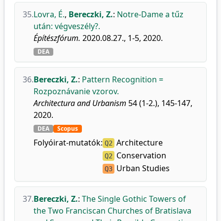
35.
Lovra, É.
,
Bereczki, Z.
:
Notre-Dame a tűz
után: végveszély?.
Építészfórum.
2020.08.27., 1-5, 2020.
DEA
36.
Bereczki, Z.
:
Pattern Recognition =
Rozpoznávanie vzorov.
Architectura and Urbanism
54 (1-2.), 145-147,
2020.
DEA
Scopus
Folyóirat-mutatók:
Architecture
Q2
Conservation
Q2
Urban Studies
Q3
37.
Bereczki, Z.
:
The Single Gothic Towers of
the Two Franciscan Churches of Bratislava