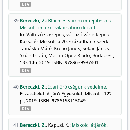
DEA
39.
Bereczki, Z.
:
Bloch és Stimm műépítészek
Miskolcon a két világháború között.
In: Változó szerepek, változó városképek :
Kassa és Miskolc a 20. században / szerk
Tamáska Máté, Krcho János, Sekan János,
Szűts István, Martin Opitz Kiadó, Budapest,
133-146, 2019. ISBN: 9789639987401
DEA
40.
Bereczki, Z.
:
Ipari örökségünk védelme.
Észak-keleti Átjáró Egyesület, Miskolc, 122
p., 2019. ISBN: 9786158115049
DEA
41.
Bereczki, Z.
,
Kapusi, K.
:
Miskolci átjárók.