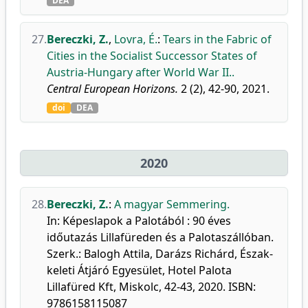
DEA
27.
Bereczki, Z.
,
Lovra, É.
:
Tears in the Fabric of
Cities in the Socialist Successor States of
Austria-Hungary after World War II..
Central European Horizons.
2 (2), 42-90, 2021.
doi
DEA
2020
28.
Bereczki, Z.
:
A magyar Semmering.
In: Képeslapok a Palotából : 90 éves
időutazás Lillafüreden és a Palotaszállóban.
Szerk.: Balogh Attila, Darázs Richárd, Észak-
keleti Átjáró Egyesület, Hotel Palota
Lillafüred Kft, Miskolc, 42-43, 2020. ISBN:
9786158115087