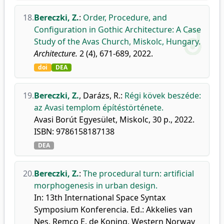
18.
Bereczki, Z.
:
Order, Procedure, and
Configuration in Gothic Architecture: A Case
Study of the Avas Church, Miskolc, Hungary.
Architecture.
2 (4), 671-689, 2022.
doi
DEA
19.
Bereczki, Z.
,
Darázs, R.
:
Régi kövek beszéde:
az Avasi templom építéstörténete.
Avasi Borút Egyesület, Miskolc, 30 p., 2022.
ISBN: 9786158187138
DEA
20.
Bereczki, Z.
:
The procedural turn: artificial
morphogenesis in urban design.
In: 13th International Space Syntax
Symposium Konferencia. Ed.: Akkelies van
Nes, Remco E. de Koning, Western Norway