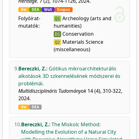
Heritage.
7 (2), 1074-1126, 2024.
doi
DEA
WoS
Scopus
Folyóirat-
Archeology (arts and
Q1
mutatók:
humanities)
Conservation
D1
Materials Science
Q2
(miscellaneous)
9.
Bereczki, Z.
:
Gótikus mikroarchitekturális
alkotások 3D szkennelésének módszerei és
problémái.
Multidiszciplináris Tudományok
14 (4), 310-322,
2024.
doi
DEA
10.
Bereczki, Z.
:
The Miskolc Method:
Modelling the Evolution of a Natural City