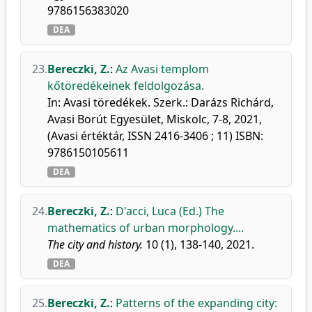
9786156383020
DEA
23.
Bereczki, Z.
:
Az Avasi templom
kőtöredékeinek feldolgozása.
In: Avasi töredékek. Szerk.: Darázs Richárd,
Avasi Borút Egyesület, Miskolc, 7-8, 2021,
(Avasi értéktár, ISSN 2416-3406 ; 11) ISBN:
9786150105611
DEA
24.
Bereczki, Z.
:
D'acci, Luca (Ed.) The
mathematics of urban morphology....
The city and history.
10 (1), 138-140, 2021.
DEA
25.
Bereczki, Z.
:
Patterns of the expanding city: