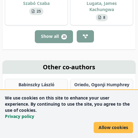
Szabó Csaba
Lugata, James
Kachungwa
25
8
Show all
20
Other co-authors
Babinszky László
Oriedo, Ogonji Humphrey
7
6
We use cookies on this site to enhance your user
experience. By continuing to use the site, you agree to the
Czakó Gábor
Kasza Rozália
use of cookies.
3
3
Privacy policy
Allow cookies
Gutierrez, Winson
Soriano, Ana Celina