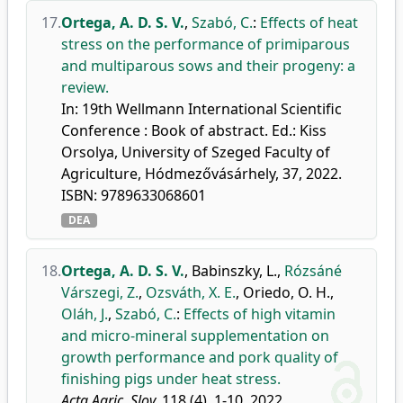
17.
Ortega, A. D. S. V.
,
Szabó, C.
:
Effects of heat
stress on the performance of primiparous
and multiparous sows and their progeny: a
review.
In: 19th Wellmann International Scientific
Conference : Book of abstract. Ed.: Kiss
Orsolya, University of Szeged Faculty of
Agriculture, Hódmezővásárhely, 37, 2022.
ISBN: 9789633068601
DEA
18.
Ortega, A. D. S. V.
,
Babinszky, L.
,
Rózsáné
Várszegi, Z.
,
Ozsváth, X. E.
,
Oriedo, O. H.
,
Oláh, J.
,
Szabó, C.
:
Effects of high vitamin
and micro-mineral supplementation on
growth performance and pork quality of
finishing pigs under heat stress.
Acta Agric. Slov.
118 (4), 1-10, 2022.