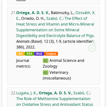
21.
Ortega, A. D. S. V.
,
Babinszky, L.
,
Ozsváth, X.
E.
,
Oriedo, O. H.
,
Szabó, C.
:
The Effect of
Heat Stress and Vitamin and Micro-Mineral
Supplementation on Some Mineral
Digestibility and Electrolyte Balance of Pigs.
Animals (Basel).
12 (3), 1-9, (article identifier:
386), 2022.
doi
DEA
WoS
Scopus
Journal
Animal Science and
Q1
metrics:
Zoology
Veterinary
Q1
(miscellaneous)
22.
Lugata, J. K.
,
Ortega, A. D. S. V.
,
Szabó, C.
:
The Role of Methionine Supplementation
on Oxidative Stress and Antioxidant Status