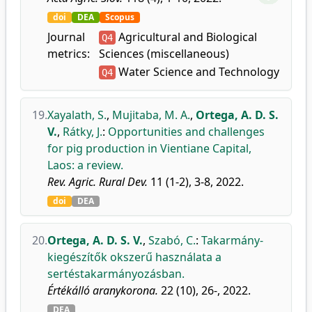
doi
DEA
Scopus
Journal
Agricultural and Biological
Q4
metrics:
Sciences (miscellaneous)
Water Science and Technology
Q4
19.
Xayalath, S.
,
Mujitaba, M. A.
,
Ortega, A. D. S.
V.
,
Rátky, J.
:
Opportunities and challenges
for pig production in Vientiane Capital,
Laos: a review.
Rev. Agric. Rural Dev.
11 (1-2), 3-8, 2022.
doi
DEA
20.
Ortega, A. D. S. V.
,
Szabó, C.
:
Takarmány-
kiegészítők okszerű használata a
sertéstakarmányozásban.
Értékálló aranykorona.
22 (10), 26-, 2022.
DEA