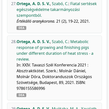
27.
Ortega, A. D. S. V.
,
Szabó, C.
:
Fiatal sertések
egészségvédelme takarmányozási
szempontból.
Értékálló aranykorona.
21 (2), 19-22, 2021.
DEA
28.
Ortega, A. D. S. V.
,
Szabó, C.
:
Metabolic
response of growing and finishing pigs
under different duration of heat stress - a
review.
In: XXIV. Tavaszi Szél Konferencia 2021 :
Absztraktkötet. Szerk.: Molnár Dániel,
Molnár Dóra, Doktoranduszok Országos
Szövetsége, Budapest, 89, 2021. ISBN:
9786155586996
DEA
29.
Ortega, A. D. S. V.
,
Mujitaba, M. A.
,
Xayalath,