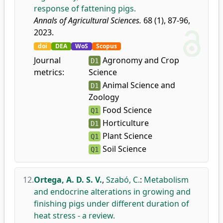
response of fattening pigs.
Annals of Agricultural Sciences.
68 (1), 87-96,
2023.
doi
DEA
WoS
Scopus
Journal
Agronomy and Crop
D1
metrics:
Science
Animal Science and
D1
Zoology
Food Science
Q1
Horticulture
D1
Plant Science
Q1
Soil Science
Q1
12.
Ortega, A. D. S. V.
,
Szabó, C.
:
Metabolism
and endocrine alterations in growing and
finishing pigs under different duration of
heat stress - a review.