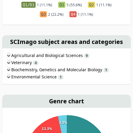
Q1/D1
1 (11.1%)
Q1
5 (55.6%)
Q2
1 (11.1%)
Q3
2 (22.2%)
Q4
1 (11.1%)
SCImago subject areas and categories
Agricultural and Biological Sciences
9
Veterinary
4
Biochemistry, Genetics and Molecular Biology
1
Environmental Science
1
Genre chart
3.3%
13.3%