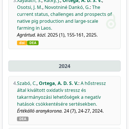
3.
Xayalath, S.
,
Rátky, J.
,
Ortega, A. D. S. V.
,
Osotsi, J. M.
,
Novotniné Dankó, G.
:
The
current status, challenges and prospects of
native pig production and large-scale
farming in Laos.
Agrártud. közl.
2025 (1), 155-161, 2025.
doi
DEA
2024
4.
Szabó, C.
,
Ortega, A. D. S. V.
:
A hőstressz
által kiváltott oxidatív stressz és
takarmányozási lehetőségek a negatív
hatások csökkentésére sertésekben.
Értékálló aranykorona.
24 (7), 24-27, 2024.
DEA