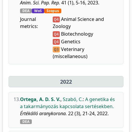
Anim. Sci. Pap. Rep.
41 (1), 5-16, 2023.
DEA
WoS
Scopus
Journal
Animal Science and
Q4
metrics:
Zoology
Biotechnology
Q4
Genetics
Q4
Veterinary
Q3
(miscellaneous)
2022
13.
Ortega, A. D. S. V.
,
Szabó, C.
:
A genetika és
a takarmányozás kapcsolata sertésekben.
Értékálló aranykorona.
22 (3), 21-24, 2022.
DEA