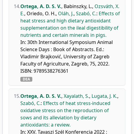
14.
Ortega, A. D. S. V.
,
Babinszky, L.
,
Ozsváth, X.
E.
,
Oriedo, O. H.
,
Oláh, J.
,
Szabó, C.
:
Effects of
heat stress and high dietary antioxidant
supplementation on the ileal digestibility of
nutrients and certain minerals in pigs.
In: 30th International Symposium Animal
Science Days : Book of Abstracts. Ed.:
Vladimir Brajković, University of Zagreb
Faculty of Agriculture, Zagreb, 75, 2022.
ISBN: 9789538276361
DEA
15.
Ortega, A. D. S. V.
,
Xayalath, S.
,
Lugata, J. K.
,
Szabó, C.
:
Effects of heat stress-induced
oxidative stress on the reproduction of
sows and its alleviation by dietary
antioxidants: a review.
In: XXV. Tavaszi Szél Konferencia 2022 :