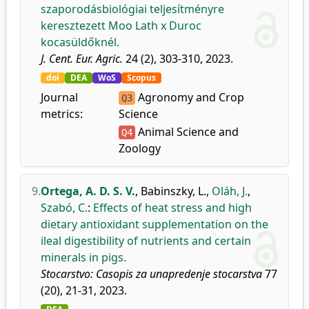
szaporodásbiológiai teljesítményre
keresztezett Moo Lath x Duroc
kocasüldőknél.
J. Cent. Eur. Agric.
24 (2), 303-310, 2023.
doi
DEA
WoS
Scopus
Journal
Agronomy and Crop
Q3
metrics:
Science
Animal Science and
Q4
Zoology
9.
Ortega, A. D. S. V.
,
Babinszky, L.
,
Oláh, J.
,
Szabó, C.
:
Effects of heat stress and high
dietary antioxidant supplementation on the
ileal digestibility of nutrients and certain
minerals in pigs.
Stocarstvo: Casopis za unapredenje stocarstva
77
(20), 21-31, 2023.