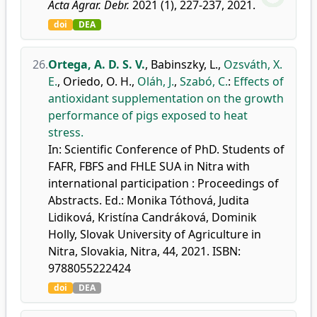
Acta Agrar. Debr.
2021 (1), 227-237, 2021.
doi
DEA
26.
Ortega, A. D. S. V.
,
Babinszky, L.
,
Ozsváth, X.
E.
,
Oriedo, O. H.
,
Oláh, J.
,
Szabó, C.
:
Effects of
antioxidant supplementation on the growth
performance of pigs exposed to heat
stress.
In: Scientific Conference of PhD. Students of
FAFR, FBFS and FHLE SUA in Nitra with
international participation : Proceedings of
Abstracts. Ed.: Monika Tóthová, Judita
Lidiková, Kristína Candráková, Dominik
Holly, Slovak University of Agriculture in
Nitra, Slovakia, Nitra, 44, 2021. ISBN:
9788055222424
doi
DEA