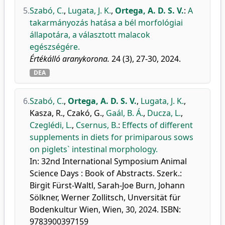
5.
Szabó, C.
,
Lugata, J. K.
,
Ortega, A. D. S. V.
:
A
takarmányozás hatása a bél morfológiai
állapotára, a választott malacok
egészségére.
Értékálló aranykorona.
24 (3), 27-30, 2024.
DEA
6.
Szabó, C.
,
Ortega, A. D. S. V.
,
Lugata, J. K.
,
Kasza, R.
,
Czakó, G.
,
Gaál, B. Á.
,
Ducza, L.
,
Czeglédi, L.
,
Csernus, B.
:
Effects of different
supplements in diets for primiparous sows
on piglets` intestinal morphology.
In: 32nd International Symposium Animal
Science Days : Book of Abstracts. Szerk.:
Birgit Fürst-Waltl, Sarah-Joe Burn, Johann
Sölkner, Werner Zollitsch, Unversität für
Bodenkultur Wien, Wien, 30, 2024. ISBN:
9783900397159