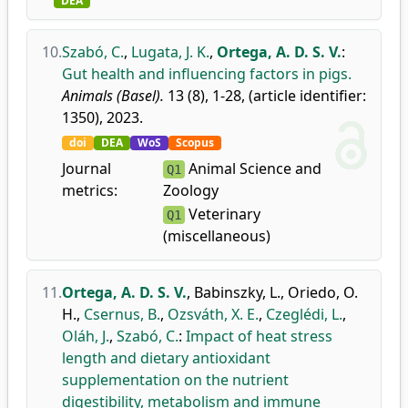
DEA
10.
Szabó, C.
,
Lugata, J. K.
,
Ortega, A. D. S. V.
:
Gut health and influencing factors in pigs.
Animals (Basel).
13 (8), 1-28, (article identifier:
1350), 2023.
doi
DEA
WoS
Scopus
Journal
Animal Science and
Q1
metrics:
Zoology
Veterinary
Q1
(miscellaneous)
11.
Ortega, A. D. S. V.
,
Babinszky, L.
,
Oriedo, O.
H.
,
Csernus, B.
,
Ozsváth, X. E.
,
Czeglédi, L.
,
Oláh, J.
,
Szabó, C.
:
Impact of heat stress
length and dietary antioxidant
supplementation on the nutrient
digestibility, metabolism and immune