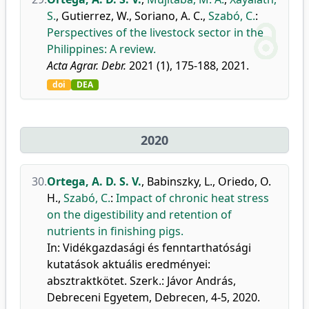
S.
,
Gutierrez, W.
,
Soriano, A. C.
,
Szabó, C.
:
Perspectives of the livestock sector in the
Philippines: A review.
Acta Agrar. Debr.
2021 (1), 175-188, 2021.
doi
DEA
2020
30.
Ortega, A. D. S. V.
,
Babinszky, L.
,
Oriedo, O.
H.
,
Szabó, C.
:
Impact of chronic heat stress
on the digestibility and retention of
nutrients in finishing pigs.
In: Vidékgazdasági és fenntarthatósági
kutatások aktuális eredményei:
absztraktkötet. Szerk.: Jávor András,
Debreceni Egyetem, Debrecen, 4-5, 2020.