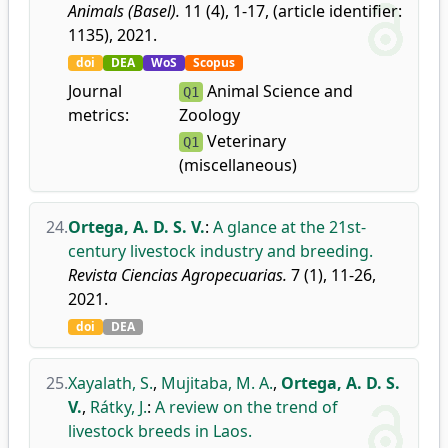
Animals (Basel).
11 (4), 1-17, (article identifier:
1135), 2021.
doi
DEA
WoS
Scopus
Journal
Animal Science and
Q1
metrics:
Zoology
Veterinary
Q1
(miscellaneous)
24.
Ortega, A. D. S. V.
:
A glance at the 21st-
century livestock industry and breeding.
Revista Ciencias Agropecuarias.
7 (1), 11-26,
2021.
doi
DEA
25.
Xayalath, S.
,
Mujitaba, M. A.
,
Ortega, A. D. S.
V.
,
Rátky, J.
:
A review on the trend of
livestock breeds in Laos.