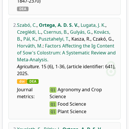
1847-2370)
DEA
2.
Szabó, C.
,
Ortega, A. D. S. V.
,
Lugata, J. K.
,
Czeglédi, L.
,
Csernus, B.
,
Gulyás, G.
,
Kovács,
B.
,
Pál, K.
,
Pusztahelyi, T.
,
Kasza, R.
,
Czakó, G.
,
Horváth, M.
:
Factors Affecting the Ig Content
of Sow's Colostrum: A Systematic Review and
Meta-Analysis.
Agriculture.
15 (6), 1-36, (article identifier: 641),
2025.
doi
DEA
Journal
Agronomy and Crop
Q1
metrics:
Science
Food Science
Q1
Plant Science
Q1