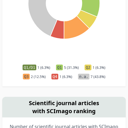
Q1/D1
1 (6.3%)
Q1
5 (31.3%)
Q2
1 (6.3%)
Q3
2 (12.5%)
Q4
1 (6.3%)
n.a.
7 (43.8%)
Scientific journal articles
with SCImago ranking
Number of scientific journal articles with SCImago