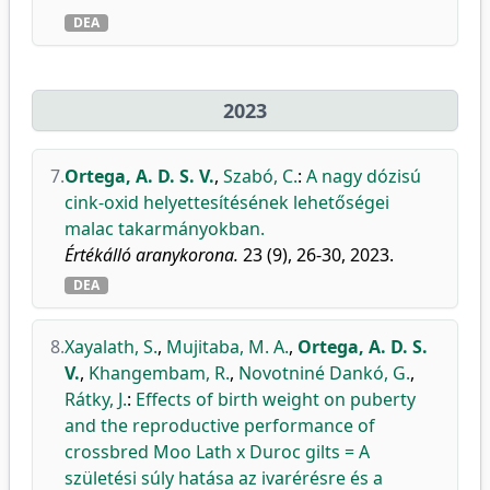
DEA
2023
7.
Ortega, A. D. S. V.
,
Szabó, C.
:
A nagy dózisú
cink-oxid helyettesítésének lehetőségei
malac takarmányokban.
Értékálló aranykorona.
23 (9), 26-30, 2023.
DEA
8.
Xayalath, S.
,
Mujitaba, M. A.
,
Ortega, A. D. S.
V.
,
Khangembam, R.
,
Novotniné Dankó, G.
,
Rátky, J.
:
Effects of birth weight on puberty
and the reproductive performance of
crossbred Moo Lath x Duroc gilts = A
születési súly hatása az ivarérésre és a