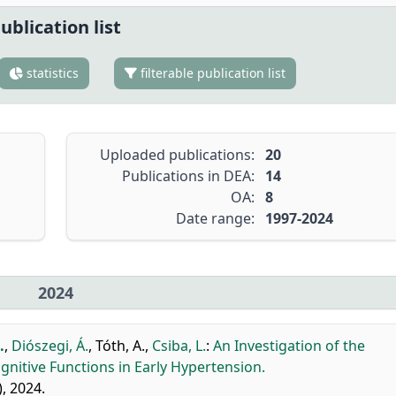
ublication list
statistics
filterable publication list
Uploaded publications:
20
Publications in DEA:
14
OA:
8
Date range:
1997-2024
2024
.
,
Diószegi, Á.
,
Tóth, A.
,
Csiba, L.
:
An Investigation of the
nitive Functions in Early Hypertension.
), 2024.