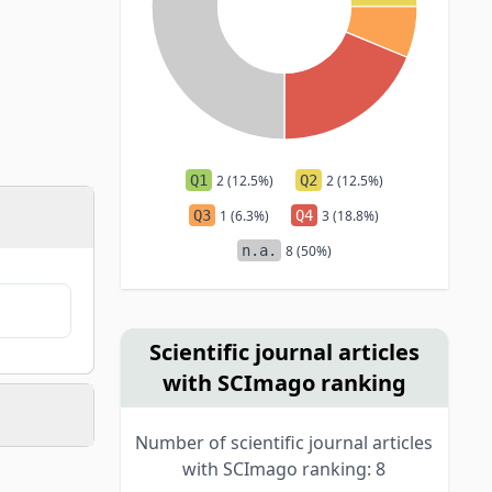
Q1
2 (12.5%)
Q2
2 (12.5%)
Q3
1 (6.3%)
Q4
3 (18.8%)
n.a.
8 (50%)
Scientific journal articles
with SCImago ranking
Number of scientific journal articles
with SCImago ranking: 8