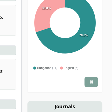
30.0%
ó,
70.0%
Hungarian
(14)
English
(6)
t,
Journals