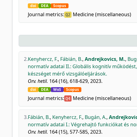
doi
DEA
Scopus
Journal metrics:
Medicine (miscellaneous)
Q2
2.
Kenyhercz, F.
,
Fábián, B.
,
Andrejkovics, M.
,
Bug
normatív adatai II.: Globális kognitív működést
készséget mérő vizsgálóeljárások.
Orv. hetil.
164 (16), 618-629, 2023.
doi
DEA
WoS
Scopus
Journal metrics:
Medicine (miscellaneous)
Q4
3.
Fábián, B.
,
Kenyhercz, F.
,
Bugán, A.
,
Andrejkovic
normatív adatai I.: Végrehajtó funkciókat és no
Orv. hetil.
164 (15), 577-585, 2023.