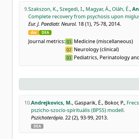
9.
Szakszon, K.
,
Szegedi, I.
,
Magyar, Á.
,
Oláh, É.
,
An
Complete recovery from psychosis upon miglust
Eur. J. Paediatr. Neurol.
18 (1), 75-78, 2014.
doi
DEA
Journal metrics:
Medicine (miscellaneous)
Q1
Neurology (clinical)
Q2
Pediatrics, Perinatology and
Q1
10.
Andrejkovics, M.
,
Gasparik, É.
,
Bokor, P.
,
Frecs
pszicho-szocio-spirituális (BPSS) modell.
Pszichoterápia.
22 (2), 93-99, 2013.
DEA