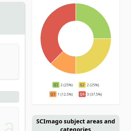
Q1
2 (25%)
Q2
2 (25%)
Q3
1 (12.5%)
Q4
3 (37.5%)
SCImago subject areas and
categories