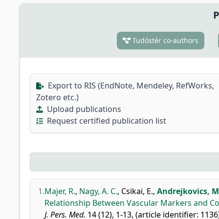
P
Tudóstér co-authors
Export to RIS (EndNote, Mendeley, RefWorks,
Zotero etc.)
Upload publications
Request certified publication list
1.
Majer, R.
,
Nagy, A. C.
,
Csikai, E.
,
Andrejkovics, M
Relationship Between Vascular Markers and Cog
J. Pers. Med.
14 (12), 1-13, (article identifier: 1136