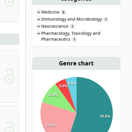
Medicine
8
Immunology and Microbiology
1
Neuroscience
1
Pharmacology, Toxicology and
Pharmaceutics
1
Genre chart
5.0%
5.0%
10.0%
55.0%
25.0%