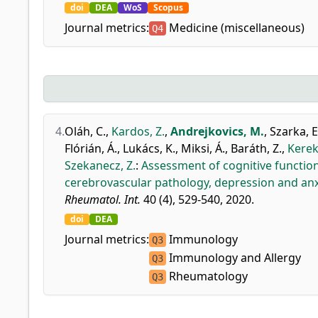
doi
DEA
WoS
Scopus
Journal metrics:
Medicine (miscellaneous)
Q4
4.
Oláh, C.
,
Kardos, Z.
,
Andrejkovics, M.
,
Szarka, E
Flórián, Á.
,
Lukács, K.
,
Miksi, Á.
,
Baráth, Z.
,
Kerek
Szekanecz, Z.
:
Assessment of cognitive function
cerebrovascular pathology, depression and anx
Rheumatol. Int.
40 (4), 529-540, 2020.
doi
DEA
Journal metrics:
Immunology
Q3
Immunology and Allergy
Q3
Rheumatology
Q3