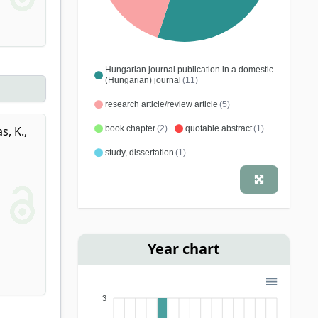
Hungarian journal publication in a domestic
(Hungarian) journal
(11)
research article/review article
(5)
book chapter
(2)
quotable abstract
(1)
s, K.
,
study, dissertation
(1)
Year chart
3