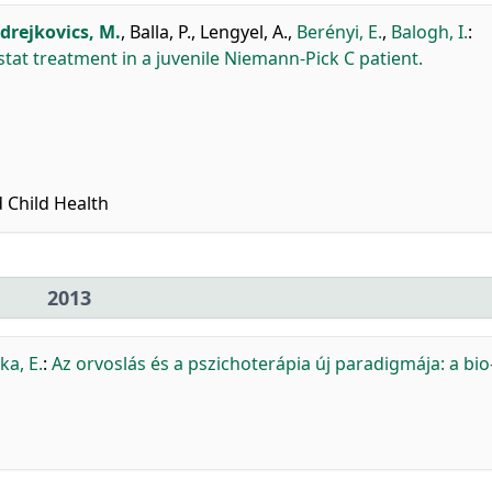
drejkovics, M.
,
Balla, P.
,
Lengyel, A.
,
Berényi, E.
,
Balogh, I.
:
at treatment in a juvenile Niemann-Pick C patient.
 Child Health
2013
ka, E.
:
Az orvoslás és a pszichoterápia új paradigmája: a bio