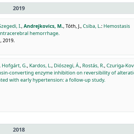
2019
Szegedi, I.
,
Andrejkovics, M.
,
Tóth, J.
,
Csiba, L.
:
Hemostasis
 intracerebral hemorrhage.
), 2019.
,
Hofgárt, G.
,
Kardos, L.
,
Diószegi, Á.
,
Rostás, R.
,
Czuriga-Ková
sin-converting enzyme inhibition on reversibility of alterati
ted with early hypertension: a follow-up study.
2018