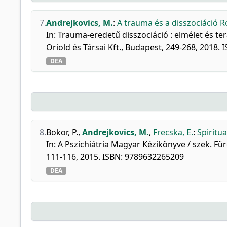
7.
Andrejkovics, M.
:
A trauma és a disszociáció R
In: Trauma-eredetű disszociáció : elmélet és ter
Oriold és Társai Kft., Budapest, 249-268, 2018.
DEA
8.
Bokor, P.
,
Andrejkovics, M.
,
Frecska, E.
:
Spiritu
In: A Pszichiátria Magyar Kézikönyve / szek. Fü
111-116, 2015. ISBN: 9789632265209
DEA