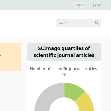
Login
EN
HU
Search
SCImago quartiles of
scientific journal articles
d
Number of scientific journal articles:
16