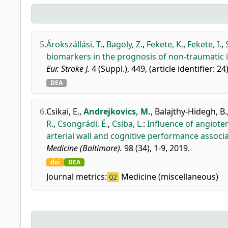
5.
Árokszállási, T.
,
Bagoly, Z.
,
Fekete, K.
,
Fekete, I.
,
biomarkers in the prognosis of non-traumatic
Eur. Stroke J.
4 (Suppl.), 449, (article identifier: 24
DEA
6.
Csikai, E.
,
Andrejkovics, M.
,
Balajthy-Hidegh, B.
R.
,
Csongrádi, É.
,
Csiba, L.
:
Influence of angioten
arterial wall and cognitive performance associa
Medicine (Baltimore).
98 (34), 1-9, 2019.
doi
DEA
Journal metrics:
Medicine (miscellaneous)
Q2