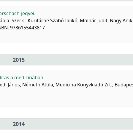
orschach-jegyei.
ápia. Szerk.: Kuritárné Szabó Ildikó, Molnár Judit, Nagy Anik
 ISBN: 9786155443817
2015
alitás a medicinában.
redi János, Németh Attila, Medicina Könyvkiadó Zrt., Budapes
2014