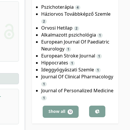
Pszichoterápia
4
Háziorvos Továbbképző Szemle
2
Orvosi Hetilap
2
Alkalmazott pszichológia
1
European Journal Of Paediatric
Neurology
1
European Stroke Journal
1
Hippocrates
1
Ideggyógyászati Szemle
1
Journal Of Clinical Pharmacology
1
Journal of Personalized Medicine
-
1
Show all
12