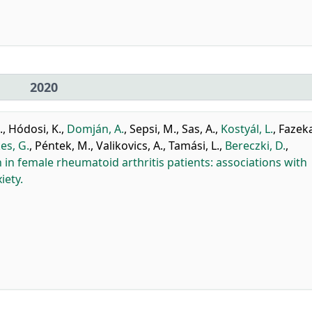
2020
.
,
Hódosi, K.
,
Domján, A.
,
Sepsi, M.
,
Sas, A.
,
Kostyál, L.
,
Fazeka
es, G.
,
Péntek, M.
,
Valikovics, A.
,
Tamási, L.
,
Bereczki, D.
,
 in female rheumatoid arthritis patients: associations with
iety.