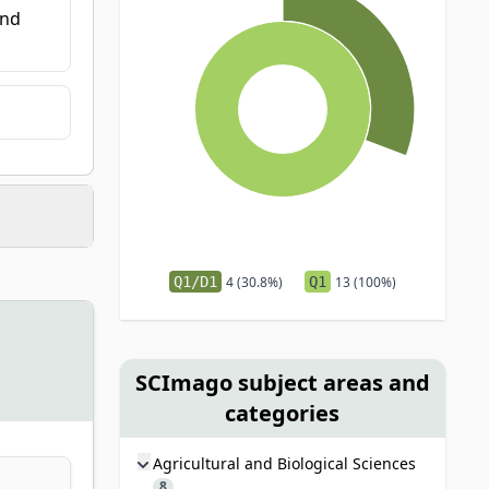
and
Q1/D1
4 (30.8%)
Q1
13 (100%)
SCImago subject areas and
categories
Agricultural and Biological Sciences
8