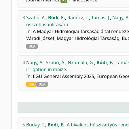
D1
3.
Szabó, A.
,
Bódi, E.
,
Radócz, L.
,
Tamás, J.
,
Nagy, A
összehasonlítására.
In: A Magyar Hidrológiai Társaság által rendez
Váradi József, Magyar Hidrológiai Társaság, Bu
DEA
4.
Nagy, A.
,
Szabó, A.
,
Nxumalo, G.
,
Bódi, E.
,
Tamás,
irrigation in maize.
In: EGU General Assembly 2025, European Geos
doi
DEA
5.
Buday, T.
,
Bódi, E.
:
A bivalens hőszivattyús ren