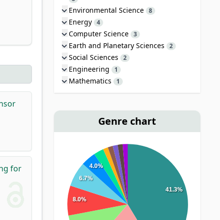
Environmental Science
8
Energy
4
Computer Science
3
Earth and Planetary Sciences
2
Social Sciences
2
Engineering
1
Mathematics
1
ensor
Genre chart
4.0%
ng for
6.7%
41.3%
8.0%