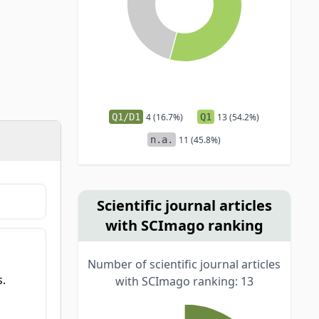
Q1/D1
4 (16.7%)
Q1
13 (54.2%)
n.a.
11 (45.8%)
Scientific journal articles
with SCImago ranking
Number of scientific journal articles
s.
with SCImago ranking: 13