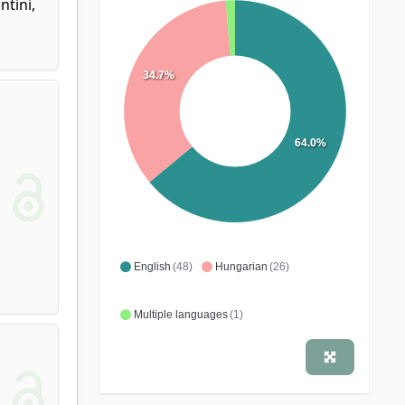
ntini,
34.7%
64.0%
English
(48)
Hungarian
(26)
Multiple languages
(1)