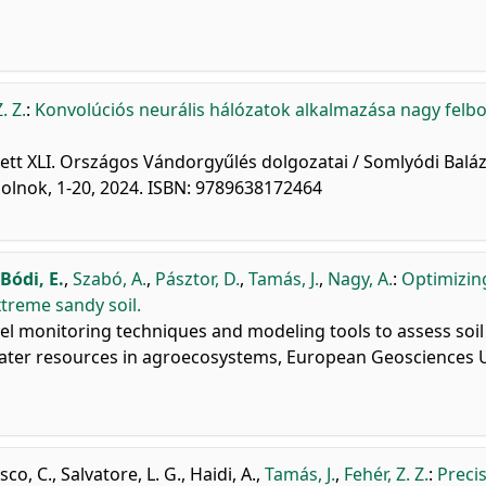
. Z.
:
Konvolúciós neurális hálózatok alkalmazása nagy felb
zett XLI. Országos Vándorgyűlés dolgozatai / Somlyódi Baláz
zolnok, 1-20, 2024. ISBN: 9789638172464
Bódi, E.
,
Szabó, A.
,
Pásztor, D.
,
Tamás, J.
,
Nagy, A.
:
Optimizin
xtreme sandy soil.
el monitoring techniques and modeling tools to assess soil
 water resources in agroecosystems, European Geosciences 
sco, C.
,
Salvatore, L. G.
,
Haidi, A.
,
Tamás, J.
,
Fehér, Z. Z.
:
Preci