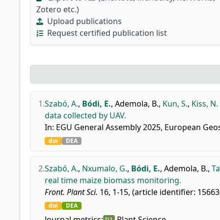
Zotero etc.)
Upload publications
Request certified publication list
1.
Szabó, A.
,
Bódi, E.
,
Ademola, B.
,
Kun, S.
,
Kiss, N.
data collected by UAV.
In: EGU General Assembly 2025, European Geos
doi
DEA
2.
Szabó, A.
,
Nxumalo, G.
,
Bódi, E.
,
Ademola, B.
,
Ta
real time maize biomass monitoring.
Front. Plant Sci.
16, 1-15, (article identifier: 1566
doi
DEA
Journal metrics:
Plant Science