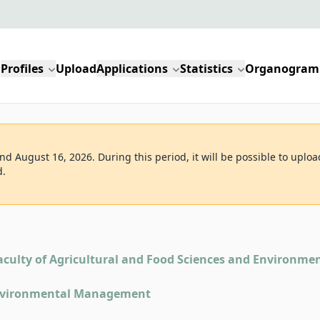
Profiles
Upload
Applications
Statistics
Organogram
d August 16, 2026. During this period, it will be possible to uploa
d.
aculty of Agricultural and Food Sciences and Environme
Environmental Management