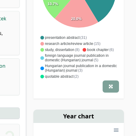
10.7%
tek
20.0%
s,
presentation abstract
(31)
research article/review article
(15)
study, dissertation
(8)
book chapter
(6)
foreign language journal publication in
domestic (Hungarian) journal
(5)
ion
Hungarian journal publication in a domestic
(Hungarian) journal
(3)
quotable abstract
(2)
conference article
(1)
research report
(1)
specialist book
(1)
school book
(1)
tanulmány,értekezés
(1)
Year chart