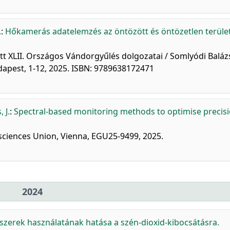
.
:
Hőkamerás adatelemzés az öntözött és öntözetlen terüle
ett XLII. Országos Vándorgyűlés dolgozatai / Somlyódi Baláz
dapest, 1-12, 2025. ISBN: 9789638172471
 J.
:
Spectral-based monitoring methods to optimise precis
ciences Union, Vienna, EGU25-9499, 2025.
2024
dszerek használatának hatása a szén-dioxid-kibocsátásra.