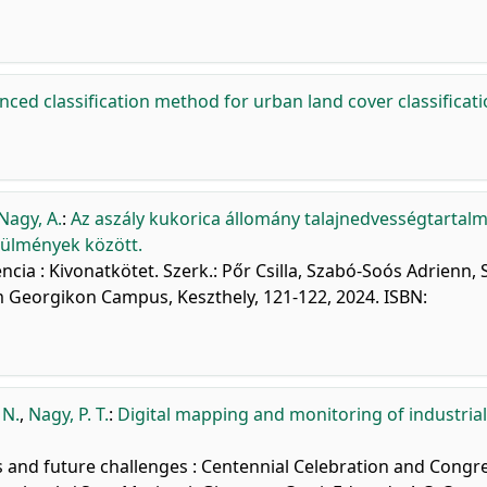
ced classification method for urban land cover classificati
Nagy, A.
:
Az aszály kukorica állomány talajnedvességtartal
rülmények között.
a : Kivonatkötet. Szerk.: Pőr Csilla, Szabó-Soós Adrienn,
 Georgikon Campus, Keszthely, 121-122, 2024. ISBN:
 N.
,
Nagy, P. T.
:
Digital mapping and monitoring of industria
ts and future challenges : Centennial Celebration and Congr