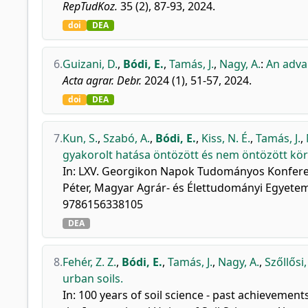
RepTudKoz.
35 (2), 87-93, 2024.
doi
DEA
6.
Guizani, D.
,
Bódi, E.
,
Tamás, J.
,
Nagy, A.
:
An advan
Acta agrar. Debr.
2024 (1), 51-57, 2024.
doi
DEA
7.
Kun, S.
,
Szabó, A.
,
Bódi, E.
,
Kiss, N. É.
,
Tamás, J.
,
gyakorolt hatása öntözött és nem öntözött kö
In: LXV. Georgikon Napok Tudományos Konferenci
Péter, Magyar Agrár- és Élettudományi Egyetem
9786156338105
DEA
8.
Fehér, Z. Z.
,
Bódi, E.
,
Tamás, J.
,
Nagy, A.
,
Szőllősi,
urban soils.
In: 100 years of soil science - past achievemen