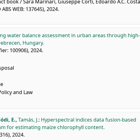
act book / Sara Marinari, Giuseppe Corti, Edoardo A.C. Costa
ID ABS WEB: 137645), 2024.
ng water balance assessment in urban areas through high-
Debrecen, Hungary.
ifier: 100906), 2024.
sposal
ge
olicy and Law
ódi, E.
,
Tamás, J.
:
Hyperspectral indices data fusion-based
 for estimating maize chlorophyll content.
9316), 2024.