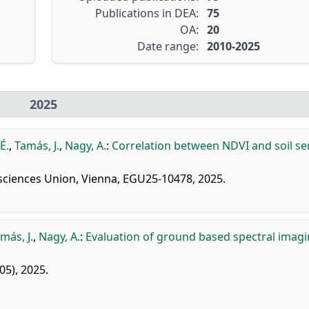
Publications in DEA:
75
OA:
20
Date range:
2010-2025
2025
 É.
,
Tamás, J.
,
Nagy, A.
:
Correlation between NDVI and soil s
ciences Union, Vienna, EGU25-10478, 2025.
más, J.
,
Nagy, A.
:
Evaluation of ground based spectral imagi
305), 2025.