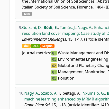
the International Union of Soil Sciences : Abstr
Italian Society of Soil Science, Florence, 1404 (
DEA
9.
Guizani, D.
,
Bódi, E.
,
Tamás, J.
,
Nagy, A.
:
Enhanci
resolution land cover mapping: Case study of 
Environmental Challenges.
15, 1-17, (article ident
doi
DEA
Scopus
Journal metrics:
Waste Management and Di
Q1
Environmental Engineering
Q1
Global and Planetary Chan
Q2
Management, Monitoring, P
Q1
Pollution
Q1
10.
Nagy, A.
,
Szabó, A.
,
Elbeltagi, A.
,
Nxumalo, G.
,
B
machine learning enhanced by MRMR algorithm
Front. Plant Sci.
15, 1-18, (article identifier: 141