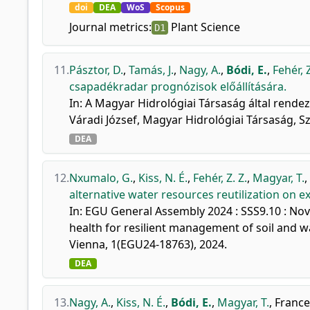
doi
DEA
WoS
Scopus
Journal metrics:
Plant Science
D1
11.
Pásztor, D.
,
Tamás, J.
,
Nagy, A.
,
Bódi, E.
,
Fehér, Z
csapadékradar prognózisok előállítására.
In: A Magyar Hidrológiai Társaság által rende
Váradi József, Magyar Hidrológiai Társaság, S
DEA
12.
Nxumalo, G.
,
Kiss, N. É.
,
Fehér, Z. Z.
,
Magyar, T.
,
alternative water resources reutilization on e
In: EGU General Assembly 2024 : SSS9.10 : Nov
health for resilient management of soil and
Vienna, 1(EGU24-18763), 2024.
DEA
13.
Nagy, A.
,
Kiss, N. É.
,
Bódi, E.
,
Magyar, T.
,
France