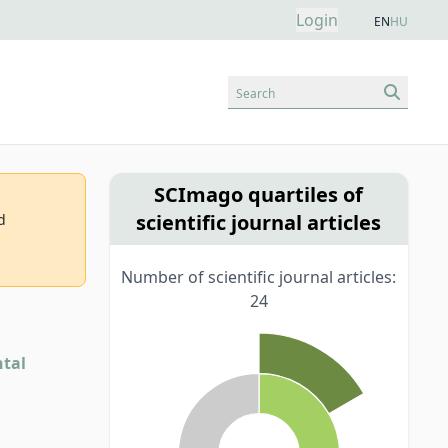
Login
EN
HU
Search
SCImago quartiles of
scientific journal articles
d
Number of scientific journal articles:
24
ntal