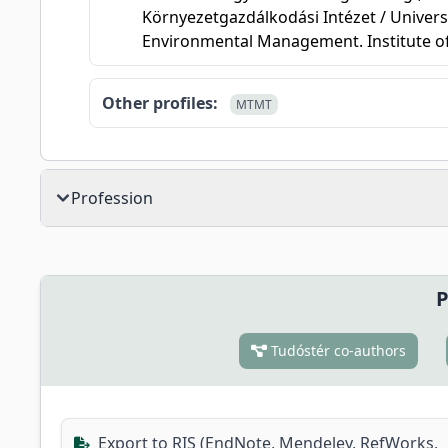
Környezetgazdálkodási Intézet / Univers
Environmental Management. Institute 
Other profiles:
MTMT
Profession
P
Tudóstér co-authors
Export to RIS (EndNote, Mendeley, RefWorks,