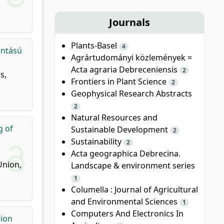
Journals
Plants-Basel
4
ontású
Agrártudományi közlemények =
Acta agraria Debreceniensis
2
s,
Frontiers in Plant Science
2
Geophysical Research Abstracts
2
Natural Resources and
g of
Sustainable Development
2
Sustainability
2
Acta geographica Debrecina.
Union,
Landscape & environment series
1
Columella : Journal of Agricultural
and Environmental Sciences
1
Computers And Electronics In
sion