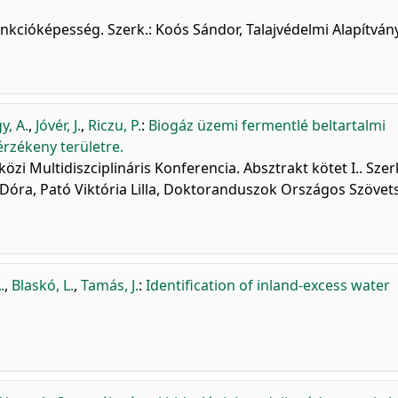
unkcióképesség. Szerk.: Koós Sándor, Talajvédelmi Alapítvány
y, A.
,
Jóvér, J.
,
Riczu, P.
:
Biogáz üzemi fermentlé beltartalmi
érzékeny területre.
özi Multidiszciplináris Konferencia. Absztrakt kötet I.. Szerk
Dóra, Pató Viktória Lilla, Doktoranduszok Országos Szövet
.
,
Blaskó, L.
,
Tamás, J.
:
Identification of inland-excess water