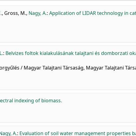
.
,
Gross, M.
,
Nagy, A.
:
Application of LIDAR technology in cat
L.
:
Belvizes foltok kialakulásának talajtani és domborzati o
orgyűlés / Magyar Talajtani Társaság, Magyar Talajtani Társ
ctral indexing of biomass.
Nagy, A.
:
Evaluation of soil water management properties 