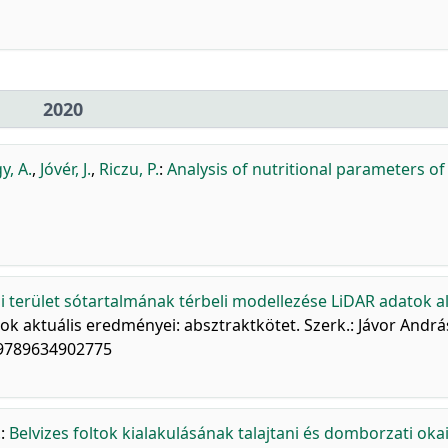
2020
y, A.
,
Jóvér, J.
,
Riczu, P.
:
Analysis of nutritional parameters of
i terület sótartalmának térbeli modellezése LiDAR adatok a
ok aktuális eredményei: absztraktkötet. Szerk.: Jávor Andrá
 9789634902775
.
:
Belvizes foltok kialakulásának talajtani és domborzati oka