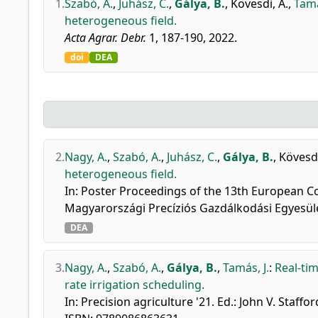
1.
Szabó, A.
,
Juhász, C.
,
Gálya, B.
,
Kövesdi, Á.
,
Tamá
heterogeneous field.
Acta Agrar. Debr.
1, 187-190, 2022.
doi
DEA
2.
Nagy, A.
,
Szabó, A.
,
Juhász, C.
,
Gálya, B.
,
Kövesdi
heterogeneous field.
In: Poster Proceedings of the 13th European Conf
Magyarországi Precíziós Gazdálkodási Egyesüle
DEA
3.
Nagy, A.
,
Szabó, A.
,
Gálya, B.
,
Tamás, J.
:
Real-ti
rate irrigation scheduling.
In: Precision agriculture '21. Ed.: John V. Sta