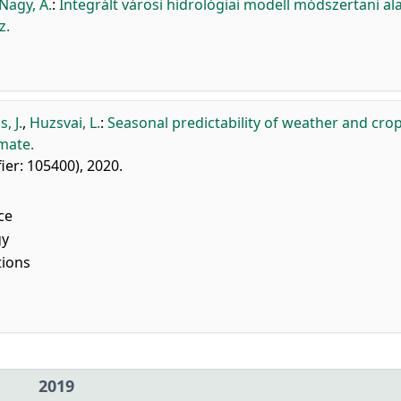
Nagy, A.
:
Integrált városi hidrológiai modell módszertani ala
z.
, J.
,
Huzsvai, L.
:
Seasonal predictability of weather and crop
imate.
fier: 105400), 2020.
ce
gy
tions
2019