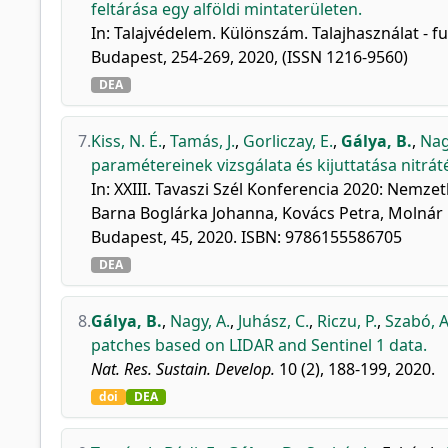
feltárása egy alföldi mintaterületen.
In: Talajvédelem. Különszám. Talajhasználat - f
Budapest, 254-269, 2020, (ISSN 1216-9560)
DEA
7.
Kiss, N. É.
,
Tamás, J.
,
Gorliczay, E.
,
Gálya, B.
,
Nag
paramétereinek vizsgálata és kijuttatása nitrát
In: XXIII. Tavaszi Szél Konferencia 2020: Nemzetk
Barna Boglárka Johanna, Kovács Petra, Molnár 
Budapest, 45, 2020. ISBN: 9786155586705
DEA
8.
Gálya, B.
,
Nagy, A.
,
Juhász, C.
,
Riczu, P.
,
Szabó, A
patches based on LIDAR and Sentinel 1 data.
Nat. Res. Sustain. Develop.
10 (2), 188-199, 2020.
doi
DEA