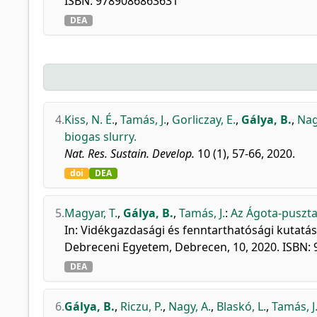
ISBN: 9789086863631
DEA
4.
Kiss, N. É.
,
Tamás, J.
,
Gorliczay, E.
,
Gálya, B.
,
Nag
biogas slurry.
Nat. Res. Sustain. Develop.
10 (1), 57-66, 2020.
doi
DEA
5.
Magyar, T.
,
Gálya, B.
,
Tamás, J.
:
Az Ágota-puszta
In: Vidékgazdasági és fenntarthatósági kutatás
Debreceni Egyetem, Debrecen, 10, 2020. ISBN:
DEA
6.
Gálya, B.
,
Riczu, P.
,
Nagy, A.
,
Blaskó, L.
,
Tamás, J