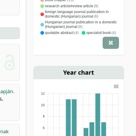
research article/review article
(9)
foreign language journal publication in
domestic (Hungarian) journal
(6)
Hungarian journal publication in a domestic
(Hungarian) journal
(6)
quotable abstract
(4)
specialist book
(4)
conference article
(1)
study, dissertation
(1)
Year chart
lapján.
12
s,
10
8
6
inak