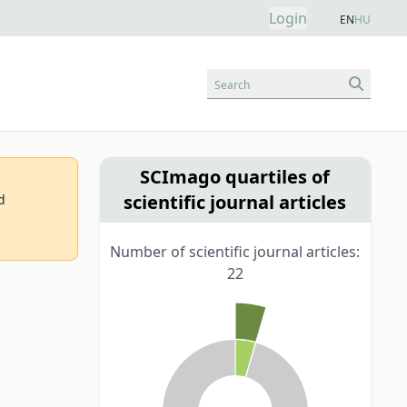
Login
EN
HU
Search
SCImago quartiles of
scientific journal articles
d
Number of scientific journal articles:
22