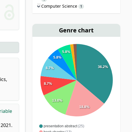
Computer Science
1
Genre chart
5.8%
5.8%
36.2%
8.7%
ics,
8.7%
13.0%
18.8%
riable
 2021.
presentation abstract
(25)
book chapter
(13)