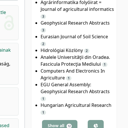
Agrárinformatika folyóirat =
Journal of agricultural informatics
tle
3
Geophysical Research Abstracts
3
Eurasian Journal of Soil Science
2
kainak
Hidrológiai Közlöny
2
Analele Universităţii din Oradea.
aság,
Fascicula Protecţia Mediului
1
Computers And Electronics In
Agriculture
1
EGU General Assembly:
Geophysical Research Abstracts
1
Hungarian Agricultural Research
1
based
Show all
12