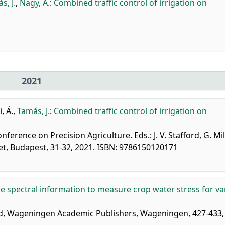
s, J.
,
Nagy, A.
:
Combined traffic control of irrigation on
2021
, Á.
,
Tamás, J.
:
Combined traffic control of irrigation on
erence on Precision Agriculture. Eds.: J. V. Stafford, G. Mil
t, Budapest, 31-32, 2021. ISBN: 9786150120171
me spectral information to measure crop water stress for va
fford, Wageningen Academic Publishers, Wageningen, 427-433,