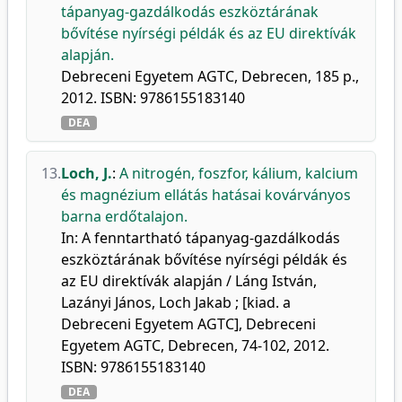
tápanyag-gazdálkodás eszköztárának
bővítése nyírségi példák és az EU direktívák
alapján.
Debreceni Egyetem AGTC, Debrecen, 185 p.,
2012. ISBN: 9786155183140
DEA
13.
Loch, J.
:
A nitrogén, foszfor, kálium, kalcium
és magnézium ellátás hatásai kovárványos
barna erdőtalajon.
In: A fenntartható tápanyag-gazdálkodás
eszköztárának bővítése nyírségi példák és
az EU direktívák alapján / Láng István,
Lazányi János, Loch Jakab ; [kiad. a
Debreceni Egyetem AGTC], Debreceni
Egyetem AGTC, Debrecen, 74-102, 2012.
ISBN: 9786155183140
DEA