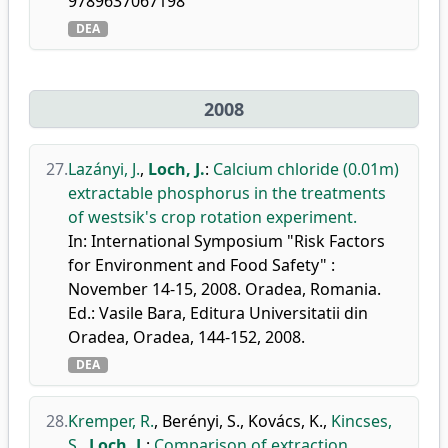
9789637067198
DEA
2008
27.
Lazányi, J.
,
Loch, J.
:
Calcium chloride (0.01m)
extractable phosphorus in the treatments
of westsik's crop rotation experiment.
In: International Symposium "Risk Factors
for Environment and Food Safety" :
November 14-15, 2008. Oradea, Romania.
Ed.: Vasile Bara, Editura Universitatii din
Oradea, Oradea, 144-152, 2008.
DEA
28.
Kremper, R.
,
Berényi, S.
,
Kovács, K.
,
Kincses,
S.
,
Loch, J.
:
Comparison of extraction