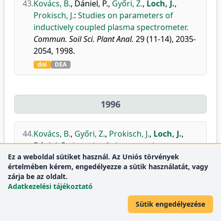
43.
Kovács, B.
,
Dániel, P.
,
Győri, Z.
,
Loch, J.
,
Prokisch, J.
:
Studies on parameters of
inductively coupled plasma spectrometer.
Commun. Soil Sci. Plant Anal.
29 (11-14), 2035-
2054, 1998.
doi
DEA
1996
44.
Kovács, B.
,
Győri, Z.
,
Prokisch, J.
,
Loch, J.
,
Dániel, P.
:
A study of plant sample
Ez a weboldal sütiket használ. Az Uniós törvények
preparation and inductively coupled plasma
értelmében kérem, engedélyezze a sütik használatát, vagy
emission spectrometry parameters.
zárja be az oldalt.
Commun. Soil Sci. Plant Anal.
27 (5-8), 1177-
Adatkezelési tájékoztató
1198, 1996.
Sütik engedélyezése
doi
DEA