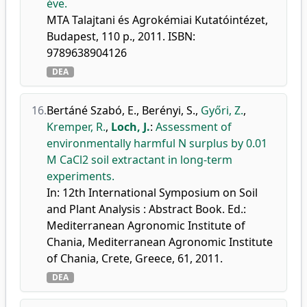
éve.
MTA Talajtani és Agrokémiai Kutatóintézet,
Budapest, 110 p., 2011. ISBN:
9789638904126
DEA
16.
Bertáné Szabó, E.
,
Berényi, S.
,
Győri, Z.
,
Kremper, R.
,
Loch, J.
:
Assessment of
environmentally harmful N surplus by 0.01
M CaCl2 soil extractant in long-term
experiments.
In: 12th International Symposium on Soil
and Plant Analysis : Abstract Book. Ed.:
Mediterranean Agronomic Institute of
Chania, Mediterranean Agronomic Institute
of Chania, Crete, Greece, 61, 2011.
DEA