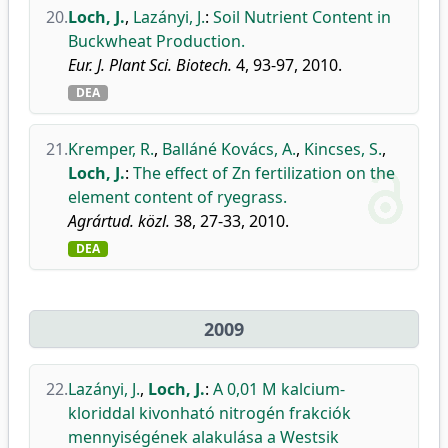
20.
Loch, J.
,
Lazányi, J.
:
Soil Nutrient Content in
Buckwheat Production.
Eur. J. Plant Sci. Biotech.
4, 93-97, 2010.
DEA
21.
Kremper, R.
,
Balláné Kovács, A.
,
Kincses, S.
,
Loch, J.
:
The effect of Zn fertilization on the
element content of ryegrass.
Agrártud. közl.
38, 27-33, 2010.
DEA
2009
22.
Lazányi, J.
,
Loch, J.
:
A 0,01 M kalcium-
kloriddal kivonható nitrogén frakciók
mennyiségének alakulása a Westsik