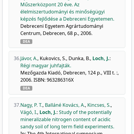
Műszerközpont 20 éve. Az
élelmiszertudományi és minőségügyi
képzés fejlődése a Debreceni Egyetemen.
Debreceni Egyetem Agrártudományi
Centrum, Debrecen, 68 p., 2006.
DEA
36.
Jávor, A.
,
Kukovics, S.
,
Dunka, B.
,
Loch, J.
:
Régi magyar juhfajták.
Mezőgazda Kiadó, Debrecen, 124 p., VIII t. :,
2006. ISBN: 963286316X
DEA
37.
Nagy, P. T.
,
Balláné Kovács, A.
,
Kincses, S.
,
Vágó, I.
,
Loch, J.
:
Study of the potentially
mineralizable nitrogen content of acidic
sandy soil of long term field experiments.
In: The 4th International symposium