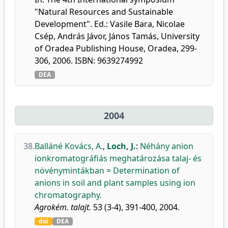
"Natural Resources and Sustainable
Development". Ed.: Vasile Bara, Nicolae
Csép, András Jávor, János Tamás, University
of Oradea Publishing House, Oradea, 299-
306, 2006. ISBN: 9639274992
DEA
2004
38.
Balláné Kovács, A.
,
Loch, J.
:
Néhány anion
ionkromatográfiás meghatározása talaj- és
növénymintákban = Determination of
anions in soil and plant samples using ion
chromatography.
Agrokém. talajt.
53 (3-4), 391-400, 2004.
doi
DEA