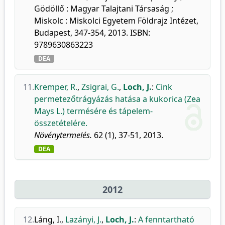
Gödöllő : Magyar Talajtani Társaság ;
Miskolc : Miskolci Egyetem Földrajz Intézet,
Budapest, 347-354, 2013. ISBN:
9789630863223
DEA
11.
Kremper, R.
,
Zsigrai, G.
,
Loch, J.
:
Cink
permetezőtrágyázás hatása a kukorica (Zea
Mays L.) termésére és tápelem-
összetételére.
Növénytermelés.
62 (1), 37-51, 2013.
DEA
2012
12.
Láng, I.
,
Lazányi, J.
,
Loch, J.
:
A fenntartható