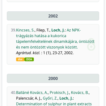
2002
39.
Kincses, S.
,
Filep, T.
,
Loch, J.
:
Az NPK-
trágyázás hatása a kukorica
tápelemfelvételének dinamikájára, öntözött
és nem öntözött viszonyok között.
Agrártud. közl.
: 1 (1), 23-27, 2002.
doi
DEA
2000
40.
Balláné Kovács, A.
,
Prokisch, J.
,
Kovács, B.
,
Palencsár, A. J.
,
Győri, Z.
,
Loch, J.
:
Determination of sulphur in plant extracts