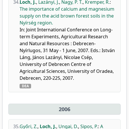
34.
Loch, J.
,
Lazányi, J.
,
Nagy, P. T.
,
Kremper, R.
:
The importance of calcium and magnesium
supply on the acid brown forest soils in the
Nyírség region.
In: Joint International Conference on Long-
term Experiments, Agricultural Research
and Natural Resources : Debrecen-
Nyírlugos, 31 May - 1 June, 2007. Eds.: István
Láng, János Lazányi, Nicolae Csép,
University of Debrecen Centre of
Agricultural Sciences, University of Oradea,
Debrecen, 220-225, 2007.
DEA
2006
35.
Győri, Z.
,
Loch, J.
,
Ungai, D.
,
Sipos, P.
:
A