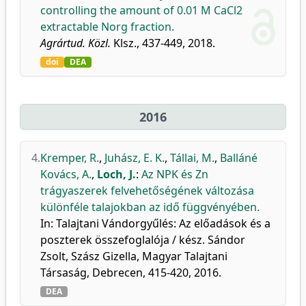
controlling the amount of 0.01 M CaCl2
extractable Norg fraction.
Agrártud. Közl.
Klsz., 437-449, 2018.
doi
DEA
2016
4.
Kremper, R.
,
Juhász, E. K.
,
Tállai, M.
,
Balláné
Kovács, A.
,
Loch, J.
:
Az NPK és Zn
trágyaszerek felvehetőségének változása
különféle talajokban az idő függvényében.
In: Talajtani Vándorgyűlés: Az előadások és a
poszterek összefoglalója / kész. Sándor
Zsolt, Szász Gizella, Magyar Talajtani
Társaság, Debrecen, 415-420, 2016.
DEA