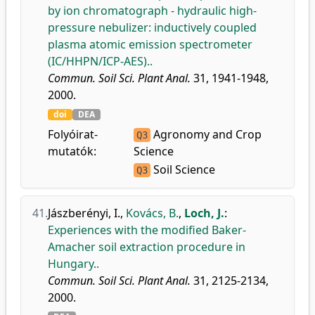
by ion chromatograph - hydraulic high-
pressure nebulizer: inductively coupled
plasma atomic emission spectrometer
(IC/HHPN/ICP-AES)..
Commun. Soil Sci. Plant Anal.
31, 1941-1948,
2000.
doi
DEA
Folyóirat-
Agronomy and Crop
Q3
mutatók:
Science
Soil Science
Q3
41.
Jászberényi, I.
,
Kovács, B.
,
Loch, J.
:
Experiences with the modified Baker-
Amacher soil extraction procedure in
Hungary..
Commun. Soil Sci. Plant Anal.
31, 2125-2134,
2000.