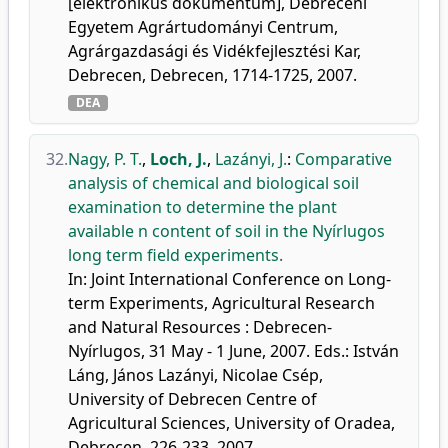
[elektronikus dokumentum], Debreceni
Egyetem Agrártudományi Centrum,
Agrárgazdasági és Vidékfejlesztési Kar,
Debrecen, Debrecen, 1714-1725, 2007.
DEA
32.
Nagy, P. T.
,
Loch, J.
,
Lazányi, J.
:
Comparative
analysis of chemical and biological soil
examination to determine the plant
available n content of soil in the Nyírlugos
long term field experiments.
In: Joint International Conference on Long-
term Experiments, Agricultural Research
and Natural Resources : Debrecen-
Nyírlugos, 31 May - 1 June, 2007. Eds.: István
Láng, János Lazányi, Nicolae Csép,
University of Debrecen Centre of
Agricultural Sciences, University of Oradea,
Debrecen, 226-233, 2007.