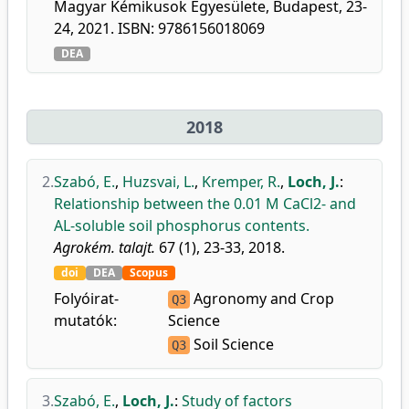
Magyar Kémikusok Egyesülete, Budapest, 23-
24, 2021. ISBN: 9786156018069
DEA
2018
2.
Szabó, E.
,
Huzsvai, L.
,
Kremper, R.
,
Loch, J.
:
Relationship between the 0.01 M CaCl2- and
AL-soluble soil phosphorus contents.
Agrokém. talajt.
67 (1), 23-33, 2018.
doi
DEA
Scopus
Folyóirat-
Agronomy and Crop
Q3
mutatók:
Science
Soil Science
Q3
3.
Szabó, E.
,
Loch, J.
:
Study of factors