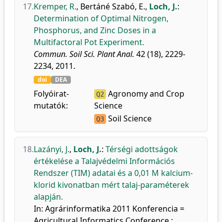
17.
Kremper, R.
,
Bertáné Szabó, E.
,
Loch, J.
:
Determination of Optimal Nitrogen,
Phosphorus, and Zinc Doses in a
Multifactoral Pot Experiment.
Commun. Soil Sci. Plant Anal.
42 (18), 2229-
2234, 2011.
doi
DEA
Folyóirat-
Agronomy and Crop
Q2
mutatók:
Science
Soil Science
Q3
18.
Lazányi, J.
,
Loch, J.
:
Térségi adottságok
értékelése a Talajvédelmi Információs
Rendszer (TIM) adatai és a 0,01 M kalcium-
klorid kivonatban mért talaj-paraméterek
alapján.
In: Agrárinformatika 2011 Konferencia =
Agricultural Informatics Conference :