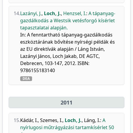
14.
Lazányi, J.
,
Loch, J.
,
Henzsel, I.
:
A tápanyag-
gazdálkodás a Westsik vetésforgó kísérlet
tapasztalatai alapján.
In: A fenntartható tápanyag-gazdálkodás
eszköztárának bővítése nyírségi példák és
az EU direktívák alapján / Láng István,
Lazányi János, Loch Jakab, DE AGTC,
Debrecen, 103-147, 2012. ISBN:
9786155183140
DEA
2011
15.
Kádár, I.
,
Szemes, I.
,
Loch, J.
,
Láng, I.
:
A
nyírlugosi műtrágyázási tartamkísérlet 50