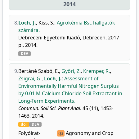
2014
8.
Loch, J.
,
Kiss, S.
:
Agrokémia Bsc hallgatók
számára.
Debreceni Egyetemi Kiadó, Debrecen, 2017
p., 2014.
DEA
9.
Bertáné Szabó, E.
,
Győri, Z.
,
Kremper, R.
,
Zsigrai, G.
,
Loch, J.
:
Assessment of
Environmentally Harmful Nitrogen Surplus
by 0.01 M Calcium Chloride Soil Extractant in
Long-Term Experiments.
Commun. Soil Sci. Plant Anal.
45 (11), 1453-
1463, 2014.
doi
DEA
Folyóirat-
Agronomy and Crop
Q3