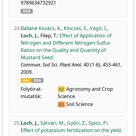
9789634732921
DEA
24.
Balláné Kovács, A.
,
Kincses, S.
,
Vágó, I.
,
Loch, J.
,
Filep, T.
:
Effect of Application of
Nitrogen and Different Nitrogen-Sulfur
Ratios on the Quality and Quantity of
Mustard Seed.
Commun. Soil Sci. Plant Anal.
40 (1-6), 453-461,
2009.
doi
DEA
Folyóirat-
Agronomy and Crop
Q2
mutatók:
Science
Soil Science
Q3
25.
Loch, J.
,
Sárvári, M.
,
Győri, Z.
,
Sipos, P.
:
Effect of potassium fertilization on the yield,