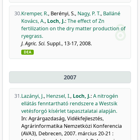
30.
Kremper, R.
,
Berényi, S.
,
Nagy, P. T.
,
Balláné
Kovács, A.
,
Loch, J.
:
The effect of Zn
fertilization on the dry matter production of
ryegrass.
J. Agric. Sci.
Suppl., 13-17, 2008.
DEA
2007
31.
Lazányi, J.
,
Henzsel, I.
,
Loch, J.
:
A nitrogén
ellátás fenntartható rendszere a Westsik
vetésforgó kísérlet tapasztalatai alapján.
In: Agrárgazdaság, Vidékfejlesztés,
Agrárinformatika Nemzetközi Konferencia
(AVA3), Debrecen, 2007. március 20-21 :