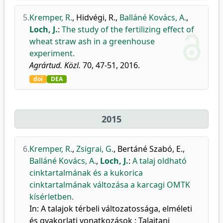
5.
Kremper, R.
,
Hidvégi, R.
,
Balláné Kovács, A.
,
Loch, J.
:
The study of the fertilizing effect of
wheat straw ash in a greenhouse
experiment.
Agrártud. Közl.
70, 47-51, 2016.
doi
DEA
2015
6.
Kremper, R.
,
Zsigrai, G.
,
Bertáné Szabó, E.
,
Balláné Kovács, A.
,
Loch, J.
:
A talaj oldható
cinktartalmának és a kukorica
cinktartalmának változása a karcagi OMTK
kísérletben.
In: A talajok térbeli változatossága, elméleti
és gyakorlati vonatkozások : Talajtani