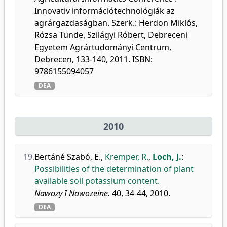
Innovativ információtechnológiák az
agrárgazdaságban. Szerk.: Herdon Miklós,
Rózsa Tünde, Szilágyi Róbert, Debreceni
Egyetem Agrártudományi Centrum,
Debrecen, 133-140, 2011. ISBN:
9786155094057
DEA
2010
19.
Bertáné Szabó, E.
,
Kremper, R.
,
Loch, J.
:
Possibilities of the determination of plant
available soil potassium content.
Nawozy I Nawozeine.
40, 34-44, 2010.
DEA