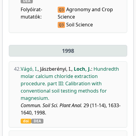
DEA
Folyóirat-
Agronomy and Crop
Q3
mutatók:
Science
Soil Science
Q3
1998
42.
Vágó, I.
,
Jászberényi, I.
,
Loch, J.
:
Hundredth
molar calcium chloride extraction
procedure. part III: Calibration with
conventional soil testing methods for
magnesium.
Commun. Soil Sci. Plant Anal.
29 (11-14), 1633-
1640, 1998.
doi
DEA