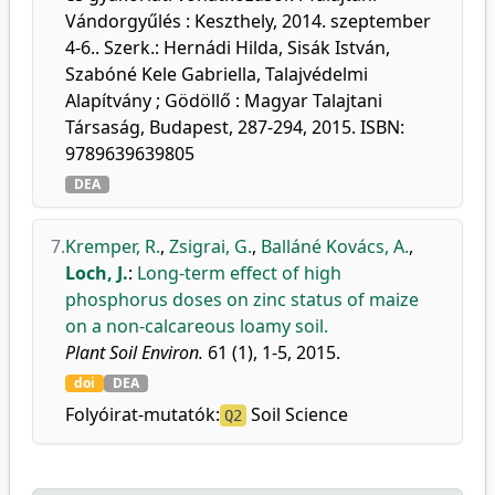
Vándorgyűlés : Keszthely, 2014. szeptember
4-6.. Szerk.: Hernádi Hilda, Sisák István,
Szabóné Kele Gabriella, Talajvédelmi
Alapítvány ; Gödöllő : Magyar Talajtani
Társaság, Budapest, 287-294, 2015. ISBN:
9789639639805
DEA
7.
Kremper, R.
,
Zsigrai, G.
,
Balláné Kovács, A.
,
Loch, J.
:
Long-term effect of high
phosphorus doses on zinc status of maize
on a non-calcareous loamy soil.
Plant Soil Environ.
61 (1), 1-5, 2015.
doi
DEA
Folyóirat-mutatók:
Soil Science
Q2