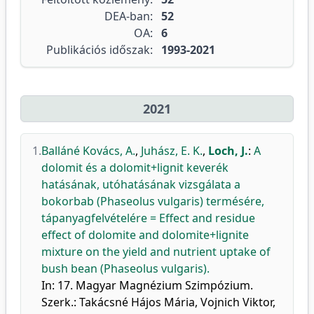
DEA-ban:
52
OA:
6
Publikációs időszak:
1993-2021
2021
1.
Balláné Kovács, A.
,
Juhász, E. K.
,
Loch, J.
:
A
dolomit és a dolomit+lignit keverék
hatásának, utóhatásának vizsgálata a
bokorbab (Phaseolus vulgaris) termésére,
tápanyagfelvételére = Effect and residue
effect of dolomite and dolomite+lignite
mixture on the yield and nutrient uptake of
bush bean (Phaseolus vulgaris).
In: 17. Magyar Magnézium Szimpózium.
Szerk.: Takácsné Hájos Mária, Vojnich Viktor,