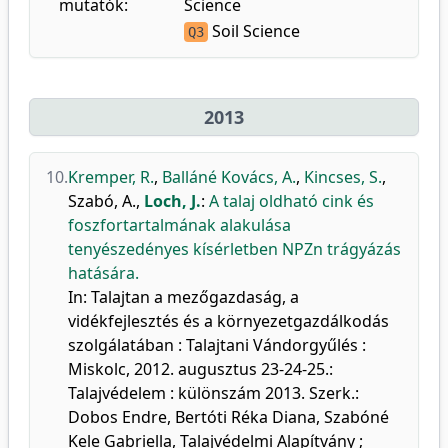
mutatók:
Science
Soil Science
Q3
2013
10.
Kremper, R.
,
Balláné Kovács, A.
,
Kincses, S.
,
Szabó, A.
,
Loch, J.
:
A talaj oldható cink és
foszfortartalmának alakulása
tenyészedényes kísérletben NPZn trágyázás
hatására.
In: Talajtan a mezőgazdaság, a
vidékfejlesztés és a környezetgazdálkodás
szolgálatában : Talajtani Vándorgyűlés :
Miskolc, 2012. augusztus 23-24-25.:
Talajvédelem : különszám 2013. Szerk.:
Dobos Endre, Bertóti Réka Diana, Szabóné
Kele Gabriella, Talajvédelmi Alapítvány ;