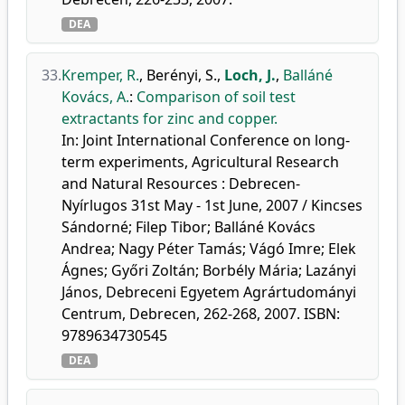
DEA
33.
Kremper, R.
,
Berényi, S.
,
Loch, J.
,
Balláné
Kovács, A.
:
Comparison of soil test
extractants for zinc and copper.
In: Joint International Conference on long-
term experiments, Agricultural Research
and Natural Resources : Debrecen-
Nyírlugos 31st May - 1st June, 2007 / Kincses
Sándorné; Filep Tibor; Balláné Kovács
Andrea; Nagy Péter Tamás; Vágó Imre; Elek
Ágnes; Győri Zoltán; Borbély Mária; Lazányi
János, Debreceni Egyetem Agrártudományi
Centrum, Debrecen, 262-268, 2007. ISBN:
9789634730545
DEA