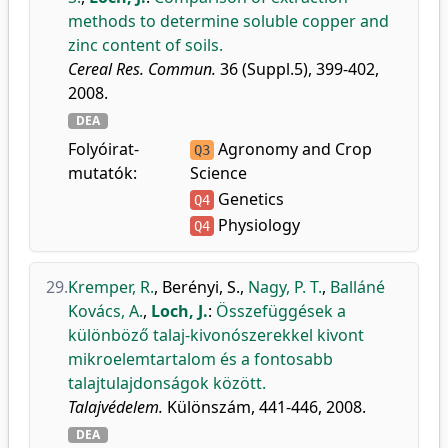
methods to determine soluble copper and
zinc content of soils.
Cereal Res. Commun.
36 (Suppl.5), 399-402,
2008.
DEA
Folyóirat-
Agronomy and Crop
Q3
mutatók:
Science
Genetics
Q4
Physiology
Q4
29.
Kremper, R.
,
Berényi, S.
,
Nagy, P. T.
,
Balláné
Kovács, A.
,
Loch, J.
:
Összefüggések a
különböző talaj-kivonószerekkel kivont
mikroelemtartalom és a fontosabb
talajtulajdonságok között.
Talajvédelem.
Különszám, 441-446, 2008.
DEA