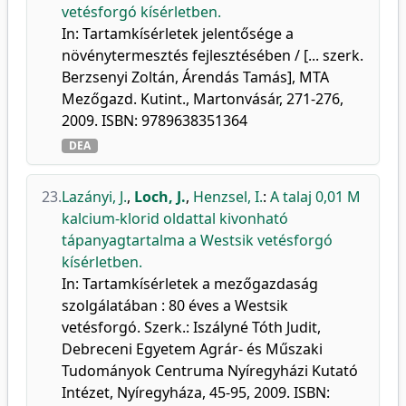
vetésforgó kísérletben.
In: Tartamkísérletek jelentősége a
növénytermesztés fejlesztésében / [... szerk.
Berzsenyi Zoltán, Árendás Tamás], MTA
Mezőgazd. Kutint., Martonvásár, 271-276,
2009. ISBN: 9789638351364
DEA
23.
Lazányi, J.
,
Loch, J.
,
Henzsel, I.
:
A talaj 0,01 M
kalcium-klorid oldattal kivonható
tápanyagtartalma a Westsik vetésforgó
kísérletben.
In: Tartamkísérletek a mezőgazdaság
szolgálatában : 80 éves a Westsik
vetésforgó. Szerk.: Iszályné Tóth Judit,
Debreceni Egyetem Agrár- és Műszaki
Tudományok Centruma Nyíregyházi Kutató
Intézet, Nyíregyháza, 45-95, 2009. ISBN: