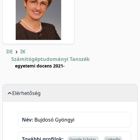
DE
IK
Számítógéptudományi Tanszék
egyetemi docens 2021-
Elérhetőség
Név:
Bujdosó Gyöngyi
További profilok:
Google Scholar
LinkedIn