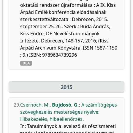
oktatási rendszer újraformálása : A IX. Kiss
Árpád Emlékkonferencia előadásainak
szerkesztettváltozata : Debrecen, 2015.
szeptember 25-26.. Szerk.: Buda András,
Kiss Endre, DE Neveléstudományok
Intézete, Debrecen, 148-157, 2016, (Kiss
Árpád Archivum Könyvtára, ISSN 1587-1150
; 9.) ISBN: 9789634739296
DEA
2015
29.
Csernoch, M.
,
Bujdosó, G.
:
A számítógépes
szövegkezelés mesterséges nyelve:
Hibakezelés, hibaellenőrzés.
In: Tanulmányok a levelező és részismereti