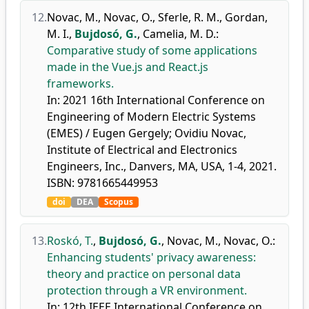
12.
Novac, M.
,
Novac, O.
,
Sferle, R. M.
,
Gordan,
M. I.
,
Bujdosó, G.
,
Camelia, M. D.
:
Comparative study of some applications
made in the Vue.js and React.js
frameworks.
In: 2021 16th International Conference on
Engineering of Modern Electric Systems
(EMES) / Eugen Gergely; Ovidiu Novac,
Institute of Electrical and Electronics
Engineers, Inc., Danvers, MA, USA, 1-4, 2021.
ISBN: 9781665449953
doi
DEA
Scopus
13.
Roskó, T.
,
Bujdosó, G.
,
Novac, M.
,
Novac, O.
:
Enhancing students' privacy awareness:
theory and practice on personal data
protection through a VR environment.
In: 12th IEEE International Conference on