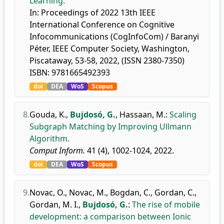
Learning.
In: Proceedings of 2022 13th IEEE
International Conference on Cognitive
Infocommunications (CogInfoCom) / Baranyi
Péter, IEEE Computer Society, Washington,
Piscataway, 53-58, 2022, (ISSN 2380-7350)
ISBN: 9781665492393
doi
DEA
WoS
Scopus
8.
Gouda, K.
,
Bujdosó, G.
,
Hassaan, M.
:
Scaling
Subgraph Matching by Improving Ullmann
Algorithm.
Comput Inform.
41 (4), 1002-1024, 2022.
doi
DEA
WoS
Scopus
9.
Novac, O.
,
Novac, M.
,
Bogdan, C.
,
Gordan, C.
,
Gordan, M. I.
,
Bujdosó, G.
:
The rise of mobile
development: a comparison between Ionic