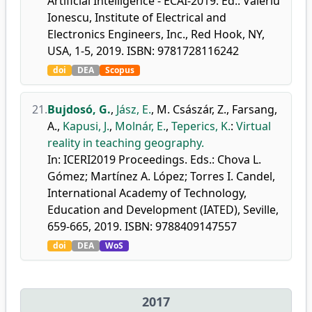
Artificial Intelligence - ECAI-2019. Ed.: Valeriu
Ionescu, Institute of Electrical and
Electronics Engineers, Inc., Red Hook, NY,
USA, 1-5, 2019. ISBN: 9781728116242
doi
DEA
Scopus
21.
Bujdosó, G.
,
Jász, E.
,
M. Császár, Z.
,
Farsang,
A.
,
Kapusi, J.
,
Molnár, E.
,
Teperics, K.
:
Virtual
reality in teaching geography.
In: ICERI2019 Proceedings. Eds.: Chova L.
Gómez; Martínez A. López; Torres I. Candel,
International Academy of Technology,
Education and Development (IATED), Seville,
659-665, 2019. ISBN: 9788409147557
doi
DEA
WoS
2017