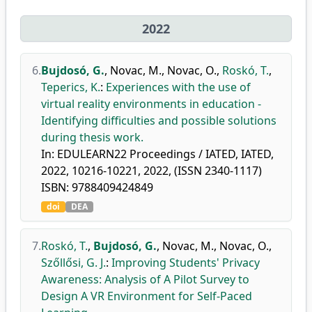
2022
6.
Bujdosó, G.
,
Novac, M.
,
Novac, O.
,
Roskó, T.
,
Teperics, K.
:
Experiences with the use of
virtual reality environments in education -
Identifying difficulties and possible solutions
during thesis work.
In: EDULEARN22 Proceedings / IATED, IATED,
2022, 10216-10221, 2022, (ISSN 2340-1117)
ISBN: 9788409424849
doi
DEA
7.
Roskó, T.
,
Bujdosó, G.
,
Novac, M.
,
Novac, O.
,
Szőllősi, G. J.
:
Improving Students' Privacy
Awareness: Analysis of A Pilot Survey to
Design A VR Environment for Self-Paced