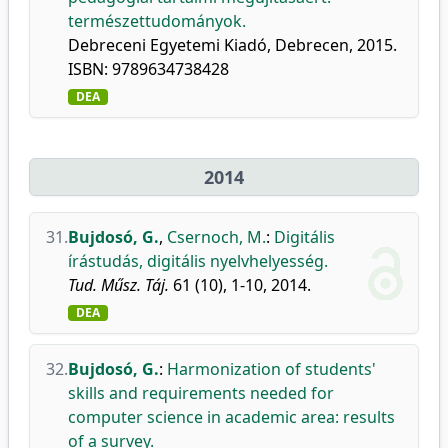
természettudományok.
Debreceni Egyetemi Kiadó, Debrecen, 2015.
ISBN: 9789634738428
DEA
2014
31.
Bujdosó, G.
,
Csernoch, M.
:
Digitális
írástudás, digitális nyelvhelyesség.
Tud. Műsz. Táj.
61 (10), 1-10, 2014.
DEA
32.
Bujdosó, G.
:
Harmonization of students'
skills and requirements needed for
computer science in academic area: results
of a survey.