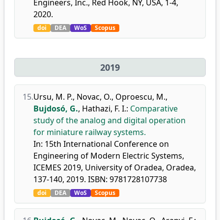
Engineers, Inc., Red Hook, NY, USA, 1-4,
2020.
doi
DEA
WoS
Scopus
2019
15.
Ursu, M. P.
,
Novac, O.
,
Oproescu, M.
,
Bujdosó, G.
,
Hathazi, F. I.
:
Comparative
study of the analog and digital operation
for miniature railway systems.
In: 15th International Conference on
Engineering of Modern Electric Systems,
ICEMES 2019, University of Oradea, Oradea,
137-140, 2019. ISBN: 9781728107738
doi
DEA
WoS
Scopus