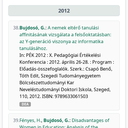
2012
38.
Bujdosó, G.
:
A nemek eltérő tanulási
affinitásának vizsgálata a felsőoktatásban:
az Y-generáció viszonya az informatika
tanulásához.
In: PÉK 2012 : X. Pedagógiai Értékelési
Konferencia : 2012. április 26-28. : Program :
Előadás-összefoglalók. Szerk.: Csapó Benő,
Tóth Edit, Szegedi Tudományegyetem
Bölcsészettudományi Kar
Neveléstudományi Doktori Iskola, Szeged,
110, 2012. ISBN: 9789633061503
DEA
39.
Fényes, H.
,
Bujdosó, G.
:
Disadvantages of
Women in Education: Analysis of the