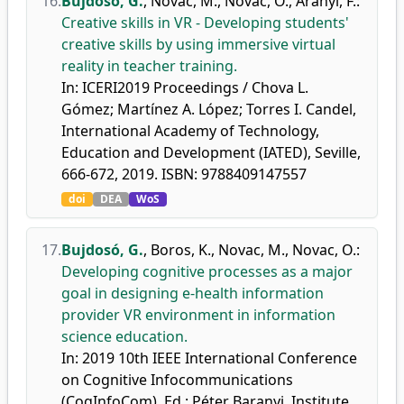
16.
Bujdosó, G.
,
Novac, M.
,
Novac, O.
,
Aranyi, F.
:
Creative skills in VR - Developing students'
creative skills by using immersive virtual
reality in teacher training.
In: ICERI2019 Proceedings / Chova L.
Gómez; Martínez A. López; Torres I. Candel,
International Academy of Technology,
Education and Development (IATED), Seville,
666-672, 2019. ISBN: 9788409147557
doi
DEA
WoS
17.
Bujdosó, G.
,
Boros, K.
,
Novac, M.
,
Novac, O.
:
Developing cognitive processes as a major
goal in designing e-health information
provider VR environment in information
science education.
In: 2019 10th IEEE International Conference
on Cognitive Infocommunications
(CogInfoCom). Ed.: Péter Baranyi, Institute