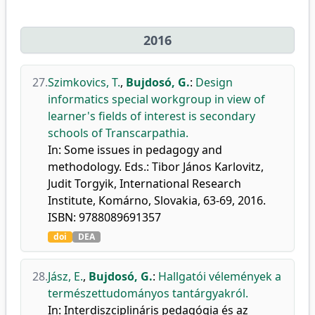
2016
27.
Szimkovics, T.
,
Bujdosó, G.
:
Design
informatics special workgroup in view of
learner's fields of interest is secondary
schools of Transcarpathia.
In: Some issues in pedagogy and
methodology. Eds.: Tibor János Karlovitz,
Judit Torgyik, International Research
Institute, Komárno, Slovakia, 63-69, 2016.
ISBN: 9788089691357
doi
DEA
28.
Jász, E.
,
Bujdosó, G.
:
Hallgatói vélemények a
természettudományos tantárgyakról.
In: Interdiszciplináris pedagógia és az