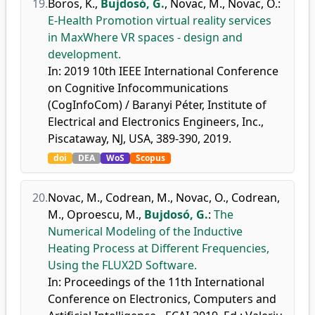
19.
Boros, K.
,
Bujdosó, G.
,
Novac, M.
,
Novac, O.
:
E-Health Promotion virtual reality services
in MaxWhere VR spaces - design and
development.
In: 2019 10th IEEE International Conference
on Cognitive Infocommunications
(CogInfoCom) / Baranyi Péter, Institute of
Electrical and Electronics Engineers, Inc.,
Piscataway, NJ, USA, 389-390, 2019.
doi
DEA
WoS
Scopus
20.
Novac, M.
,
Codrean, M.
,
Novac, O.
,
Codrean,
M.
,
Oproescu, M.
,
Bujdosó, G.
:
The
Numerical Modeling of the Inductive
Heating Process at Different Frequencies,
Using the FLUX2D Software.
In: Proceedings of the 11th International
Conference on Electronics, Computers and