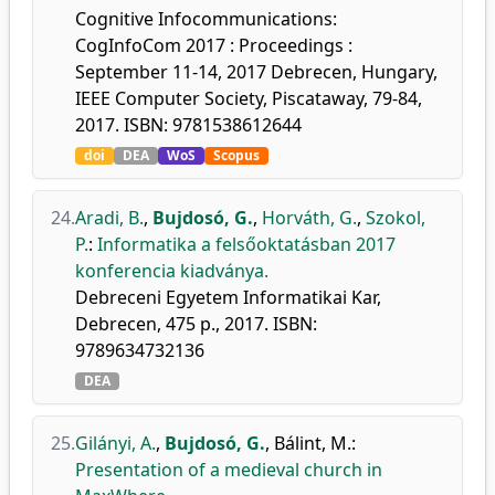
Cognitive Infocommunications:
CogInfoCom 2017 : Proceedings :
September 11-14, 2017 Debrecen, Hungary,
IEEE Computer Society, Piscataway, 79-84,
2017. ISBN: 9781538612644
doi
DEA
WoS
Scopus
24.
Aradi, B.
,
Bujdosó, G.
,
Horváth, G.
,
Szokol,
P.
:
Informatika a felsőoktatásban 2017
konferencia kiadványa.
Debreceni Egyetem Informatikai Kar,
Debrecen, 475 p., 2017. ISBN:
9789634732136
DEA
25.
Gilányi, A.
,
Bujdosó, G.
,
Bálint, M.
:
Presentation of a medieval church in