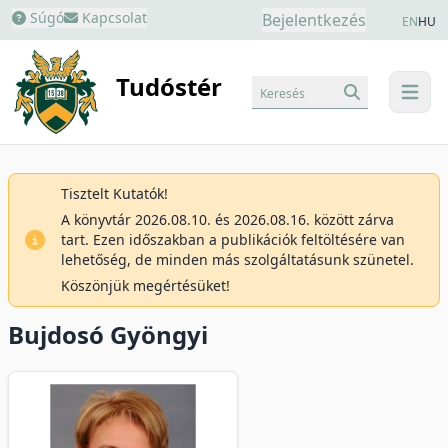
Súgó
Kapcsolat
Bejelentkezés
EN
HU
Tudóstér
Keresés
menu
Tisztelt Kutatók!
A könyvtár 2026.08.10. és 2026.08.16. között zárva
tart. Ezen időszakban a publikációk feltöltésére van
lehetőség, de minden más szolgáltatásunk szünetel.
Köszönjük megértésüket!
Bujdosó Gyöngyi