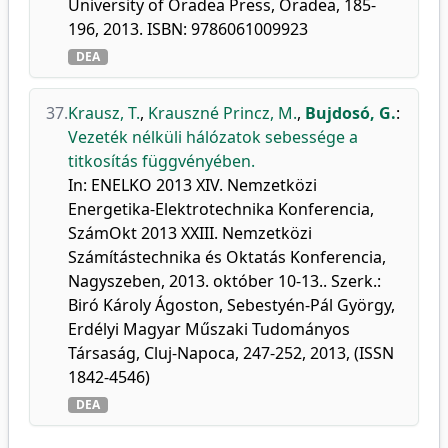
University of Oradea Press, Oradea, 185-
196, 2013. ISBN: 9786061009923
DEA
37.
Krausz, T.
,
Krauszné Princz, M.
,
Bujdosó, G.
:
Vezeték nélküli hálózatok sebessége a
titkosítás függvényében.
In: ENELKO 2013 XIV. Nemzetközi
Energetika-Elektrotechnika Konferencia,
SzámOkt 2013 XXIII. Nemzetközi
Számítástechnika és Oktatás Konferencia,
Nagyszeben, 2013. október 10-13.. Szerk.:
Biró Károly Ágoston, Sebestyén-Pál György,
Erdélyi Magyar Műszaki Tudományos
Társaság, Cluj-Napoca, 247-252, 2013, (ISSN
1842-4546)
DEA