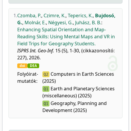
1.
Czomba, P.
,
Czimre, K.
,
Teperics, K.
,
Bujdosó,
G.
,
Molnár, E.
,
Négyesi, G.
,
Juhász, B. B.
:
Enhancing Spatial Orientation and Map-
Reading Skills: Using Mental Maps and VR in
Field Trips for Geography Students.
ISPRS Int. Geo-Inf.
15 (5), 1-30, (cikkazonosító:
227), 2026.
doi
DEA
Folyóirat-
Computers in Earth Sciences
Q2
mutatók:
(2025)
Earth and Planetary Sciences
Q1
(miscellaneous) (2025)
Geography, Planning and
Q1
Development (2025)