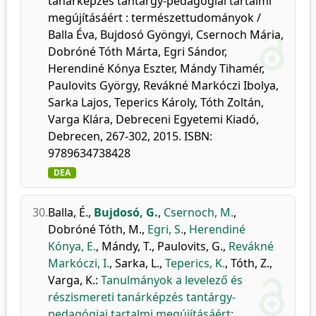
tanárképzés tantárgy-pedagógiai tartalmi
megújításáért : természettudományok /
Balla Éva, Bujdosó Gyöngyi, Csernoch Mária,
Dobróné Tóth Márta, Egri Sándor,
Herendiné Kónya Eszter, Mándy Tihamér,
Paulovits György, Revákné Markóczi Ibolya,
Sarka Lajos, Teperics Károly, Tóth Zoltán,
Varga Klára, Debreceni Egyetemi Kiadó,
Debrecen, 267-302, 2015. ISBN:
9789634738428
DEA
30.
Balla, É.
,
Bujdosó, G.
,
Csernoch, M.
,
Dobróné Tóth, M.
,
Egri, S.
,
Herendiné
Kónya, E.
,
Mándy, T.
,
Paulovits, G.
,
Revákné
Markóczi, I.
,
Sarka, L.
,
Teperics, K.
,
Tóth, Z.
,
Varga, K.
:
Tanulmányok a levelező és
részismereti tanárképzés tantárgy-
pedagógiai tartalmi megújításáért: