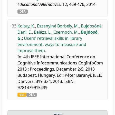
Educational Alternatives.
12, 469-476, 2014.
DEA
33.
Koltay, K.
,
Eszenyiné Borbély, M.
,
Bujdosóné
Dani, E.
,
Balázs, L.
,
Csernoch, M.
,
Bujdosó,
G.
:
Users' retrieval skills in library
environment: ways to measure and
improve them.
In: 4th IEEE International Conference on
Cognitive Infocommunications CogInfoCom
2013 : Proceedings, December 2-5, 2013
Budapest, Hungary. Ed.: Péter Baranyi, IEEE,
Danvers, 319-324, 2013. ISBN:
9781479915439
doi
DEA