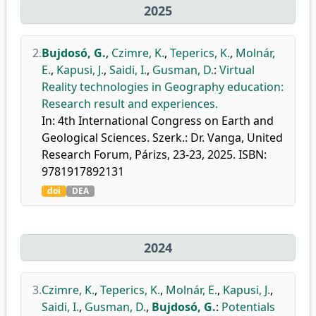
2025
2.
Bujdosó, G.
,
Czimre, K.
,
Teperics, K.
,
Molnár,
E.
,
Kapusi, J.
,
Saidi, I.
,
Gusman, D.
:
Virtual
Reality technologies in Geography education:
Research result and experiences.
In: 4th International Congress on Earth and
Geological Sciences. Szerk.: Dr. Vanga, United
Research Forum, Párizs, 23-23, 2025. ISBN:
9781917892131
doi
DEA
2024
3.
Czimre, K.
,
Teperics, K.
,
Molnár, E.
,
Kapusi, J.
,
Saidi, I.
,
Gusman, D.
,
Bujdosó, G.
:
Potentials