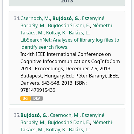
2013
34.
Csernoch, M.
,
Bujdosó, G.
,
Eszenyiné
Borbély, M.
,
Bujdosóné Dani, E.
,
Némethi-
Takács, M.
,
Koltay, K.
,
Balázs, L.
:
LibSearchNet: Analyses of library log files to
identify search flows.
In: 4th IEEE International Conference on
Cognitive Infocommunications CogInfoCom
2013 : Proceedings, December 2-5, 2013
Budapest, Hungary. Ed.: Péter Baranyi, IEEE,
Danvers, 543-548, 2013. ISBN:
9781479915439
doi
DEA
35.
Bujdosó, G.
,
Csernoch, M.
,
Eszenyiné
Borbély, M.
,
Bujdosóné Dani, E.
,
Némethi-
Takács, M.
,
Koltay, K.
,
Balázs, L.
: