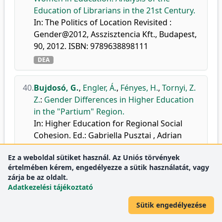
Education of Librarians in the 21st Century.
In: The Politics of Location Revisited :
Gender@2012, Asszisztencia Kft., Budapest,
90, 2012. ISBN: 9789638898111
DEA
40.
Bujdosó, G.
,
Engler, Á.
,
Fényes, H.
,
Tornyi, Z.
Z.
:
Gender Differences in Higher Education
in the "Partium" Region.
In: Higher Education for Regional Social
Cohesion. Ed.: Gabriella Pusztai , Adrian
Hatos, Hung. Education Research Assoc.,
Ez a weboldal sütiket használ. Az Uniós törvények
Budapest, 134-162, 2012, (HERJ Hungarian
értelmében kérem, engedélyezze a sütik használatát, vagy
Educational Research Journal Special Issue,
zárja be az oldalt.
ISSN 2062-9605) ISBN: 9789630843164
Adatkezelési tájékoztató
DEA
Sütik engedélyezése