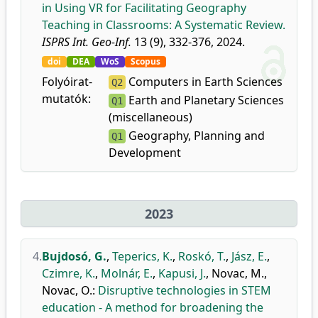
in Using VR for Facilitating Geography
Teaching in Classrooms: A Systematic Review.
ISPRS Int. Geo-Inf.
13 (9), 332-376, 2024.
doi
DEA
WoS
Scopus
Folyóirat-
Computers in Earth Sciences
Q2
mutatók:
Earth and Planetary Sciences
Q1
(miscellaneous)
Geography, Planning and
Q1
Development
2023
4.
Bujdosó, G.
,
Teperics, K.
,
Roskó, T.
,
Jász, E.
,
Czimre, K.
,
Molnár, E.
,
Kapusi, J.
,
Novac, M.
,
Novac, O.
:
Disruptive technologies in STEM
education - A method for broadening the