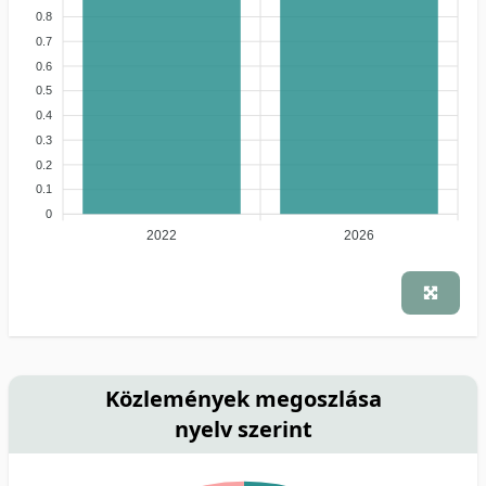
0.8
0.7
0.6
0.5
0.4
0.3
0.2
0.1
0
2022
2026
Közlemények megoszlása
nyelv szerint