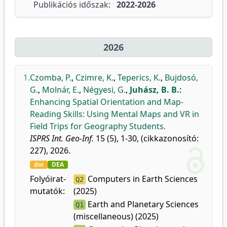
Publikációs időszak:
2022-2026
2026
1.
Czomba, P.
,
Czimre, K.
,
Teperics, K.
,
Bujdosó,
G.
,
Molnár, E.
,
Négyesi, G.
,
Juhász, B. B.
:
Enhancing Spatial Orientation and Map-
Reading Skills: Using Mental Maps and VR in
Field Trips for Geography Students.
ISPRS Int. Geo-Inf.
15 (5), 1-30, (cikkazonosító:
227), 2026.
doi
DEA
Folyóirat-
Computers in Earth Sciences
Q2
mutatók:
(2025)
Earth and Planetary Sciences
Q1
(miscellaneous) (2025)