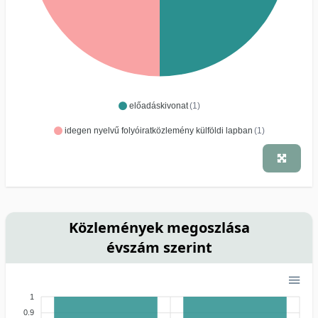
előadáskivonat
(1)
idegen nyelvű folyóiratközlemény külföldi lapban
(1)
Közlemények megoszlása
évszám szerint
1
0.9