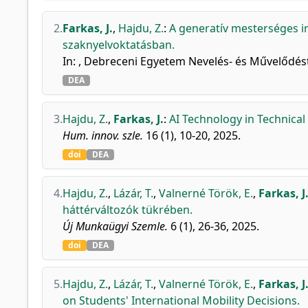
2.
Farkas, J.
,
Hajdu, Z.
:
A generatív mesterséges in
szaknyelvoktatásban.
In: , Debreceni Egyetem Nevelés- és Művelődés
DEA
3.
Hajdu, Z.
,
Farkas, J.
:
AI Technology in Technical
Hum. innov. szle.
16 (1), 10-20, 2025.
doi
DEA
4.
Hajdu, Z.
,
Lázár, T.
,
Valnerné Török, E.
,
Farkas, J
háttérváltozók tükrében.
Új Munkaügyi Szemle.
6 (1), 26-36, 2025.
doi
DEA
5.
Hajdu, Z.
,
Lázár, T.
,
Valnerné Török, E.
,
Farkas, J
on Students' International Mobility Decisions.