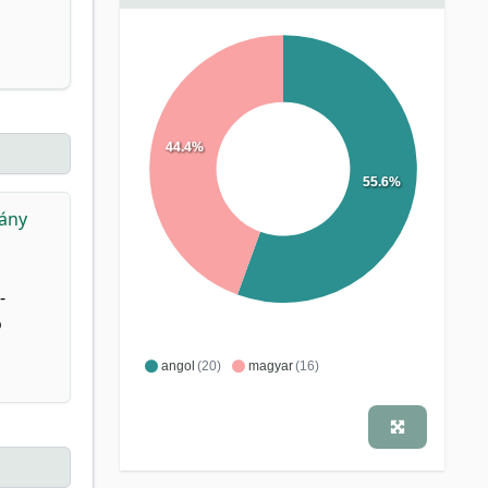
44.4%
55.6%
hány
-
ó
angol
(20)
magyar
(16)