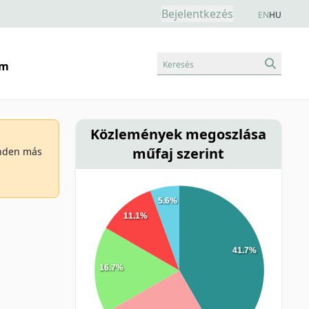
Bejelentkezés
EN
HU
Keresés
am
Közlemények megoszlása
műfaj szerint
minden más
5.6%
11.1%
41.7%
16.7%