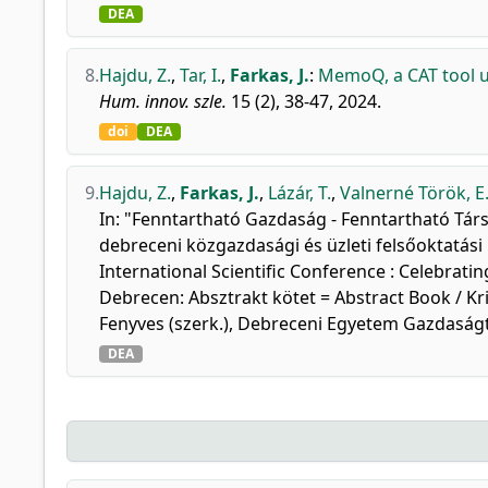
DEA
8.
Hajdu, Z.
,
Tar, I.
,
Farkas, J.
:
MemoQ, a CAT tool us
Hum. innov. szle.
15 (2), 38-47, 2024.
doi
DEA
9.
Hajdu, Z.
,
Farkas, J.
,
Lázár, T.
,
Valnerné Török, E
In: "Fenntartható Gazdaság - Fenntartható Tá
debreceni közgazdasági és üzleti felsőoktatási
International Scientific Conference : Celebrat
Debrecen: Absztrakt kötet = Abstract Book / Kri
Fenyves (szerk.), Debreceni Egyetem Gazdaságt
DEA