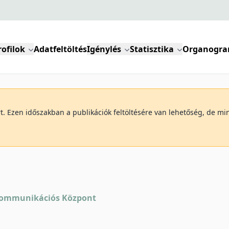
rofilok
Adatfeltöltés
Igénylés
Statisztika
Organogr
art. Ezen időszakban a publikációk feltöltésére van lehetőség, de 
Kommunikációs Központ