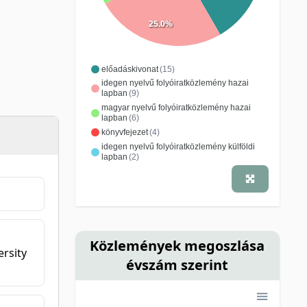
25.0%
előadáskivonat
(15)
idegen nyelvű folyóiratközlemény hazai
lapban
(9)
magyar nyelvű folyóiratközlemény hazai
lapban
(6)
könyvfejezet
(4)
idegen nyelvű folyóiratközlemény külföldi
lapban
(2)
Közlemények megoszlása
rsity
évszám szerint