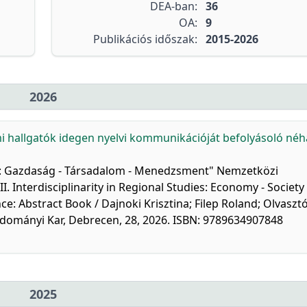
DEA-ban:
36
OA:
9
Publikációs időszak:
2015-2026
2026
 hallgatók idegen nyelvi kommunikációját befolyásoló né
sban: Gazdaság - Társadalom - Menedzsment" Nemzetközi
 Interdisciplinarity in Regional Studies: Economy - Society 
e: Abstract Book / Dajnoki Krisztina; Filep Roland; Olvaszt
udományi Kar, Debrecen, 28, 2026. ISBN: 9789634907848
2025