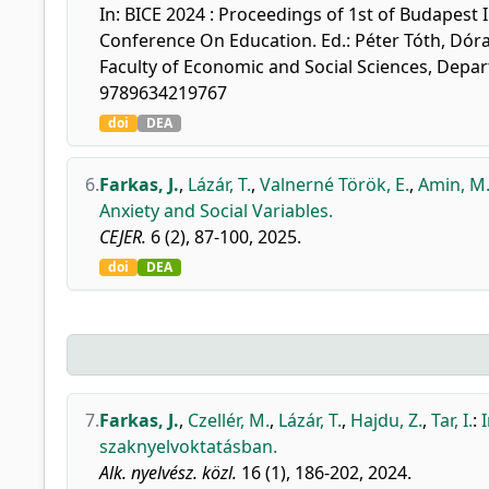
In: BICE 2024 : Proceedings of 1st of Budapest
Conference On Education. Ed.: Péter Tóth, Dór
Faculty of Economic and Social Sciences, Depar
9789634219767
doi
DEA
6.
Farkas, J.
,
Lázár, T.
,
Valnerné Török, E.
,
Amin, M.
Anxiety and Social Variables.
CEJER.
6 (2), 87-100, 2025.
doi
DEA
7.
Farkas, J.
,
Czellér, M.
,
Lázár, T.
,
Hajdu, Z.
,
Tar, I.
:
szaknyelvoktatásban.
Alk. nyelvész. közl.
16 (1), 186-202, 2024.