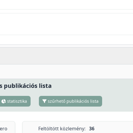
s publikációs lista
statisztika
szűrhető publikációs lista
tero
Feltöltött közlemény:
36