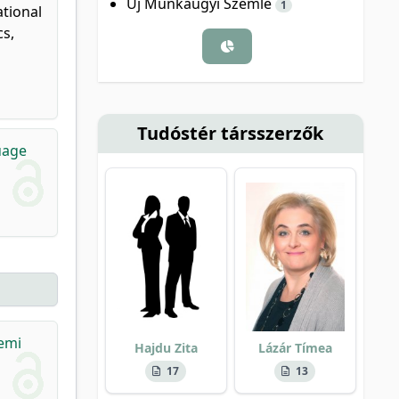
Új Munkaügyi Szemle
1
ational
cs,
Tudóstér társszerzők
uage
temi
Hajdu Zita
Lázár Tímea
17
13