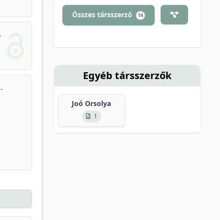
Összes társszerző
14
.
Egyéb társszerzők
.
Joó Orsolya
1