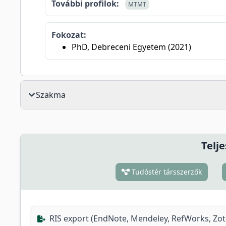
További profilok:
MTMT
Fokozat:
PhD, Debreceni Egyetem (2021)
Szakma
Telje
Tudóstér társszerzők
RIS export (EndNote, Mendeley, RefWorks, Zo