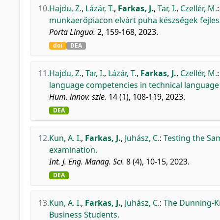
10.
Hajdu, Z.
,
Lázár, T.
,
Farkas, J.
,
Tar, I.
,
Czellér, M.
munkaerőpiacon elvárt puha készségek fejles
Porta Lingua.
2, 159-168, 2023.
doi
DEA
11.
Hajdu, Z.
,
Tar, I.
,
Lázár, T.
,
Farkas, J.
,
Czellér, M.
language competencies in technical language 
Hum. innov. szle.
14 (1), 108-119, 2023.
DEA
12.
Kun, A. I.
,
Farkas, J.
,
Juhász, C.
:
Testing the Sa
examination.
Int. J. Eng. Manag. Sci.
8 (4), 10-15, 2023.
DEA
13.
Kun, A. I.
,
Farkas, J.
,
Juhász, C.
:
The Dunning-Kr
Business Students.