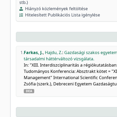
stb.)
Hiányzó közlemények feltöltése
Hitelesített Publikációs Lista igénylése
1.
Farkas, J.
,
Hajdu, Z.
:
Gazdasági szakos egyetemi
társadalmi háttérváltozó vizsgálata.
In: "XIII. Interdiszciplinaritás a régiókutatá
Tudományos Konferencia: Absztrakt kötet = "XIII.
Management" International Scientific Conferenc
Zsófia (szerk.), Debreceni Egyetem Gazdaságt
DEA