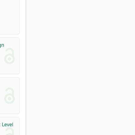
gn
 Level