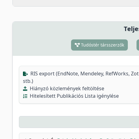
Telje
Tudóstér társszerzők
RIS export (EndNote, Mendeley, RefWorks, Zo
stb.)
Hiányzó közlemények feltöltése
Hitelesített Publikációs Lista igénylése