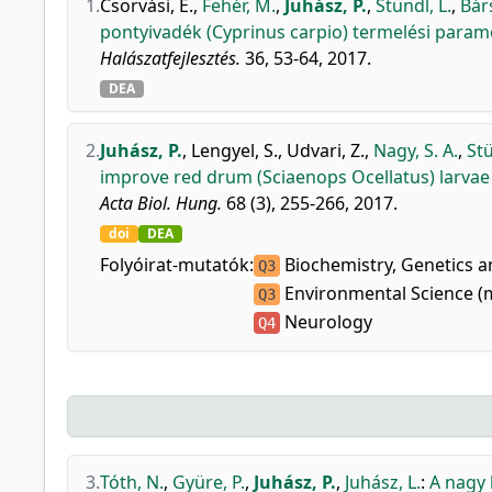
1.
Csorvási, É.
,
Fehér, M.
,
Juhász, P.
,
Stündl, L.
,
Bár
pontyivadék (Cyprinus carpio) termelési paramé
Halászatfejlesztés.
36, 53-64, 2017.
DEA
2.
Juhász, P.
,
Lengyel, S.
,
Udvari, Z.
,
Nagy, S. A.
,
Stü
improve red drum (Sciaenops Ocellatus) larvae 
Acta Biol. Hung.
68 (3), 255-266, 2017.
doi
DEA
Folyóirat-mutatók:
Biochemistry, Genetics a
Q3
Environmental Science (
Q3
Neurology
Q4
3.
Tóth, N.
,
Gyüre, P.
,
Juhász, P.
,
Juhász, L.
:
A nagy 