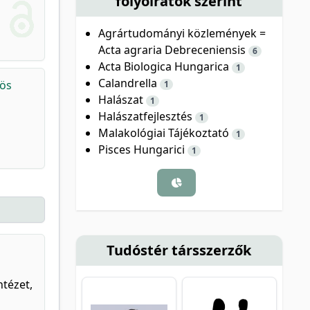
folyóiratok szerint
Agrártudományi közlemények =
Acta agraria Debreceniensis
6
Acta Biologica Hungarica
1
Calandrella
rös
1
Halászat
1
Halászatfejlesztés
1
Malakológiai Tájékoztató
1
Pisces Hungarici
1
Tudóstér társszerzők
ntézet,