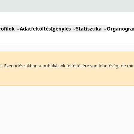
rofilok
Adatfeltöltés
Igénylés
Statisztika
Organogr
art. Ezen időszakban a publikációk feltöltésére van lehetőség, de 