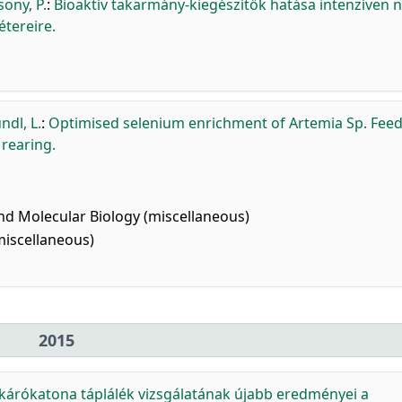
sony, P.
:
Bioaktív takarmány-kiegészítők hatása intenzíven n
tereire.
ndl, L.
:
Optimised selenium enrichment of Artemia Sp. Feed
rearing.
nd Molecular Biology (miscellaneous)
miscellaneous)
2015
kárókatona táplálék vizsgálatának újabb eredményei a