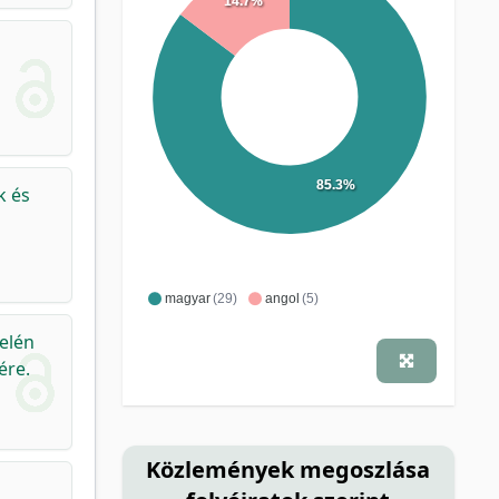
14.7%
85.3%
k és
magyar
(29)
angol
(5)
elén
ére.
Közlemények megoszlása