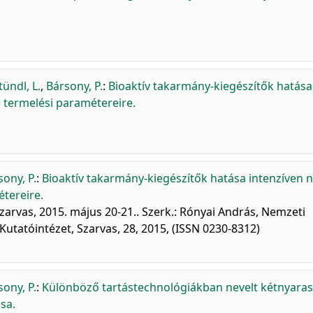
tündl, L.
,
Bársony, P.
:
Bioaktív takarmány-kiegészítők hatása
) termelési paramétereire.
sony, P.
:
Bioaktív takarmány-kiegészítők hatása intenzíven n
tereire.
arvas, 2015. május 20-21.. Szerk.: Rónyai András, Nemzeti
utatóintézet, Szarvas, 28, 2015, (ISSN 0230-8312)
sony, P.
:
Különböző tartástechnológiákban nevelt kétnyaras
sa.