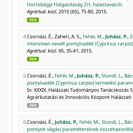
Hortobágyi Halgazdaság Zrt. halastavairól.
Agrártud. közl.
2015 (65), 75-80, 2015.
DEA
4.
Csorvási, É.
,
Zaheri, A. S.
,
Fehér, M.
,
Juhász, P.
,
S
intenzíven nevelt pontyivadék (Cyprinus carpio
Agrártud. közl.
65, 35-41, 2015.
DEA
5.
Csorvási, É.
,
Fehér, M.
,
Juhász, P.
,
Stündl, L.
,
Bár
pontyivadék (Cyprinus carpio) termelési paramé
In: XXXIX. Halászati Tudományos Tanácskozás Sz
Agrárkutatási és Innovációs Központ Halászati K
DEA
6.
Csorvási, É.
,
Juhász, P.
,
Fehér, M.
,
Stündl, L.
,
Bár
pontyok vágási paramétereinek összehasonlítá