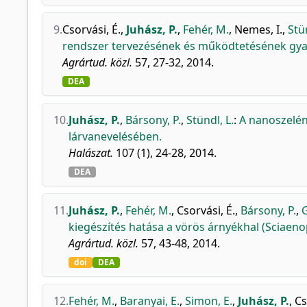
9.
Csorvási, É.
,
Juhász, P.
,
Fehér, M.
,
Nemes, I.
,
Stün
rendszer tervezésének és működtetésének gyako
Agrártud. közl.
57, 27-32, 2014.
DEA
10.
Juhász, P.
,
Bársony, P.
,
Stündl, L.
:
A nanoszelén
lárvanevelésében.
Halászat.
107 (1), 24-28, 2014.
DEA
11.
Juhász, P.
,
Fehér, M.
,
Csorvási, É.
,
Bársony, P.
,
G
kiegészítés hatása a vörös árnyékhal (Sciaeno
Agrártud. közl.
57, 43-48, 2014.
doi
DEA
12.
Fehér, M.
,
Baranyai, E.
,
Simon, E.
,
Juhász, P.
,
Cs