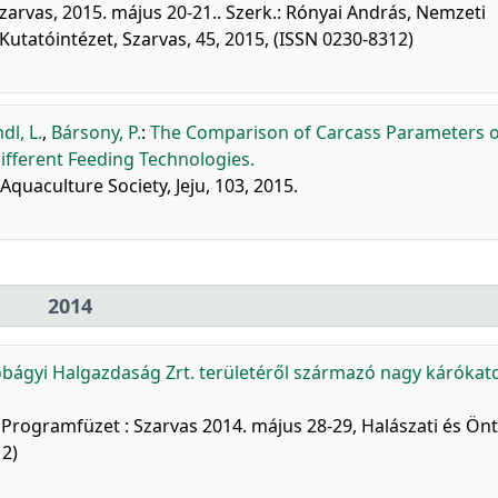
arvas, 2015. május 20-21.. Szerk.: Rónyai András, Nemzeti
utatóintézet, Szarvas, 45, 2015, (ISSN 0230-8312)
dl, L.
,
Bársony, P.
:
The Comparison of Carcass Parameters o
ifferent Feeding Technologies.
quaculture Society, Jeju, 103, 2015.
2014
bágyi Halgazdaság Zrt. területéről származó nagy kárókat
Programfüzet : Szarvas 2014. május 28-29, Halászati és Ön
12)