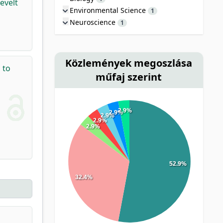
evelt
Environmental Science
1
Neuroscience
1
Közlemények megoszlása
 to
műfaj szerint
2.9%
2.9%
2.9%
2.9%
2.9%
52.9%
32.4%