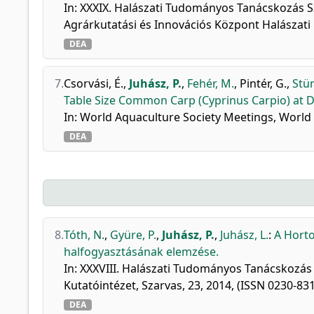
In: XXXIX. Halászati Tudományos Tanácskozás Sz
Agrárkutatási és Innovációs Központ Halászati K
DEA
7.
Csorvási, É.
,
Juhász, P.
,
Fehér, M.
,
Pintér, G.
,
Stün
Table Size Common Carp (Cyprinus Carpio) at D
In: World Aquaculture Society Meetings, World A
DEA
8.
Tóth, N.
,
Gyüre, P.
,
Juhász, P.
,
Juhász, L.
:
A Horto
halfogyasztásának elemzése.
In: XXXVIII. Halászati Tudományos Tanácskozás 
Kutatóintézet, Szarvas, 23, 2014, (ISSN 0230-83
DEA