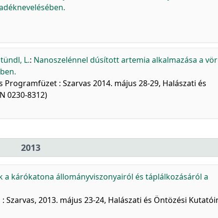
ivadéknevelésében.
tündl, L.
:
Nanoszelénnel dúsított artemia alkalmazása a vö
ében.
 Programfüzet : Szarvas 2014. május 28-29, Halászati és
SN 0230-8312)
2013
 a kárókatona állományviszonyairól és táplálkozásáról a
: Szarvas, 2013. május 23-24, Halászati és Öntözési Kutatói