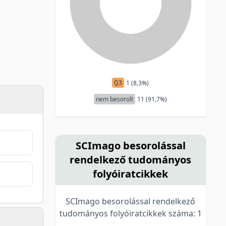
Q3
1 (8,3%)
nem besorolt
11 (91,7%)
SCImago besorolással
rendelkező tudományos
folyóiratcikkek
SCImago besorolással rendelkező
tudományos folyóiratcikkek száma: 1