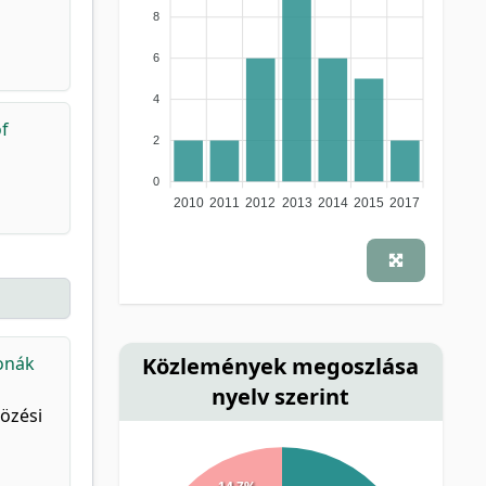
8
6
4
f
2
0
2010
2011
2012
2013
2014
2015
2017
Közlemények megoszlása
onák
nyelv szerint
tözési