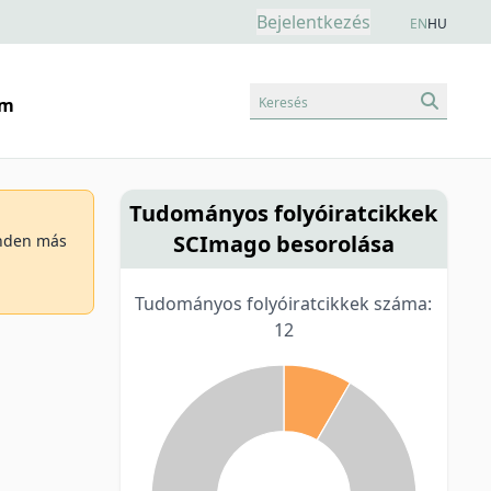
Bejelentkezés
EN
HU
Keresés
am
Tudományos folyóiratcikkek
SCImago besorolása
minden más
Tudományos folyóiratcikkek száma:
12