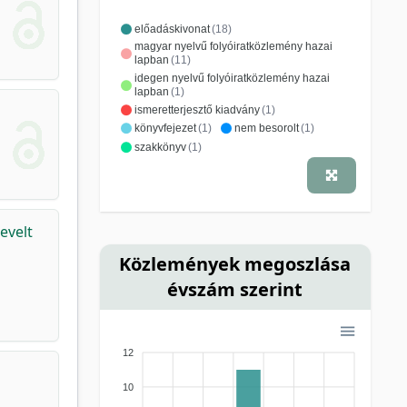
előadáskivonat
(18)
magyar nyelvű folyóiratközlemény hazai
lapban
(11)
idegen nyelvű folyóiratközlemény hazai
lapban
(1)
ismeretterjesztő kiadvány
(1)
könyvfejezet
(1)
nem besorolt
(1)
szakkönyv
(1)
evelt
Közlemények megoszlása
évszám szerint
12
10