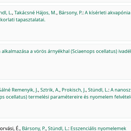
dl, L.
,
Takácsné Hájos, M.
,
Bársony, P.
:
A kísérleti akvapónia
rlati tapasztalatai.
 alkalmazása a vörös árnyékhal (Sciaenops ocellatus) ivadé
álné Remenyik, J.
,
Sztrik, A.
,
Prokisch, J.
,
Stündl, L.
:
A nanosz
ps ocellatus) termelési paramétereire és nyomelem felvétel
orvási, É.
,
Bársony, P.
,
Stündl, L.
:
Esszenciális nyomelemek