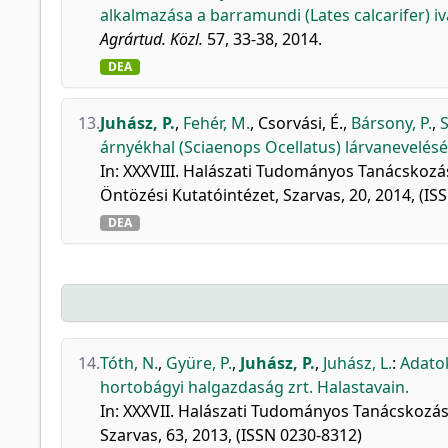
alkalmazása a barramundi (Lates calcarifer) 
Agrártud. Közl.
57, 33-38, 2014.
DEA
13.
Juhász, P.
,
Fehér, M.
,
Csorvási, É.
,
Bársony, P.
,
S
árnyékhal (Sciaenops Ocellatus) lárvanevelés
In: XXXVIII. Halászati Tudományos Tanácskozás
Öntözési Kutatóintézet, Szarvas, 20, 2014, (IS
DEA
14.
Tóth, N.
,
Gyüre, P.
,
Juhász, P.
,
Juhász, L.
:
Adatok
hortobágyi halgazdaság zrt. Halastavain.
In: XXXVII. Halászati Tudományos Tanácskozás 
Szarvas, 63, 2013, (ISSN 0230-8312)